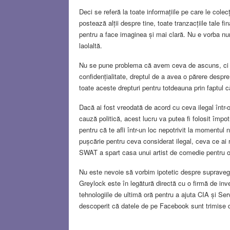
Deci se referă la toate informațiile pe care le colec
postează alții despre tine, toate tranzacțiile tale fi
pentru a face imaginea și mai clară. Nu e vorba num
laolaltă.
Nu se pune problema că avem ceva de ascuns, ci că
confidențialitate, dreptul de a avea o părere despr
toate aceste drepturi pentru totdeauna prin faptul 
Dacă ai fost vreodată de acord cu ceva ilegal într-
cauză politică, acest lucru va putea fi folosit împotr
pentru că te afli într-un loc nepotrivit la momentul ne
pușcărie pentru ceva considerat ilegal, ceva ce ai 
SWAT a spart casa unui artist de comedie pentru o
Nu este nevoie să vorbim ipotetic despre supravegh
Greylock este în legătură directă cu o firmă de inves
tehnologiile de ultimă oră pentru a ajuta CIA și Ser
descoperit că datele de pe Facebook sunt trimise