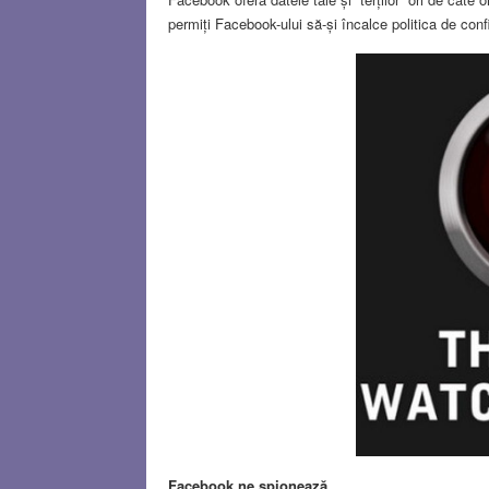
permiți Facebook-ului să-și încalce politica de confide
Facebook ne spionează