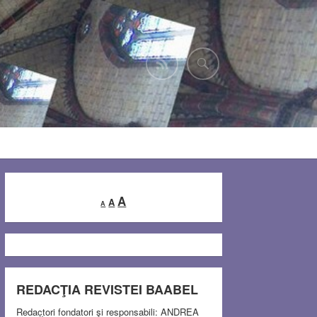
Decrease
Reset
Increase
A
A
A
font
font
font
size.
size.
size.
REDACŢIA REVISTEI BAABEL
Redactori fondatori şi responsabili: ANDREA