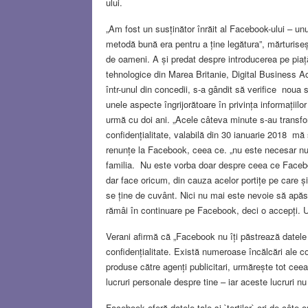
ului.
„Am fost un susținător înrăit al Facebook-ului – unul
metodă bună era pentru a ține legătura”, mărturiseș
de oameni. A și predat despre introducerea pe piaț
tehnologice din Marea Britanie, Digital Business Ac
într-unul din concedii, s-a gândit să verifice noua 
unele aspecte îngrijorătoare în privința informațiilor
urmă cu doi ani. „Acele câteva minute s-au transf
confidențialitate, valabilă din 30 ianuarie 2018 mă 
renunțe la Facebook, ceea ce. „nu este necesar numai
familia. Nu este vorba doar despre ceea ce Facebo
dar face oricum, din cauza acelor portițe pe care și
se ține de cuvânt. Nici nu mai este nevoie să apăsă
rămâi în continuare pe Facebook, deci o accepți. 
Verani afirmă că „Facebook nu îți păstrează datele î
confidențialitate. Există numeroase încălcări ale c
produse către agenți publicitari, urmărește tot ceea c
lucruri personale despre tine – iar aceste lucruri nu
Facebook oferă datele tale și `terților` ori de câte or