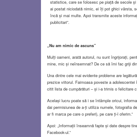
statistice, care se folosesc pe piață de secole ș
ai postat niciodată nimic, ei îți pot ghici vârsta,
încă și mai multe. Apoi transmite aceste informații 
publicitari”.
„Nu am nimic de ascuns”
Mulți oameni, arată autorul, nu sunt îngrijorați, p
mine, mic și neînsemnat? De ce să îmi fac griji d
Una dintre cele mai evidente probleme are legătură c
prezice viitorul. Faimoasa poveste a adolescentei 
citit lista de cumpărături – și i-a trimis o felicitar
Același lucru poate să i se întâmple oricui, informaț
dai permisiunea de a-ți utiliza numele, fotografia de
ar fi marca pe care o preferi), pe care ți-l oferim.”
Apoi: „Informații înseamnă fapte și date despre tine, 
Facebook-ul.”