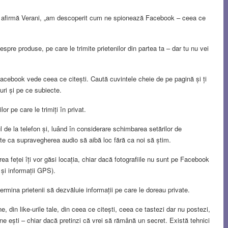
” afirmă Verani, „am descoperit cum ne spionează Facebook – ceea ce
spre produse, pe care le trimite prietenilor din partea ta – dar tu nu vei
Facebook vede ceea ce citești. Caută cuvintele cheie de pe pagină și ți
uri și pe ce subiecte.
lor pe care le trimiți în privat.
l de la telefon și, luând în considerare schimbarea setărilor de
poate ca supravegherea audio să aibă loc fără ca noi să știm.
rea feței îți vor găsi locația, chiar dacă fotografiile nu sunt pe Facebook
 și informații GPS).
ermina prietenii să dezvăluie informații pe care le doreau private.
e, din like-urile tale, din ceea ce citești, ceea ce tastezi dar nu postezi,
e ești – chiar dacă pretinzi că vrei să rămână un secret. Există tehnici