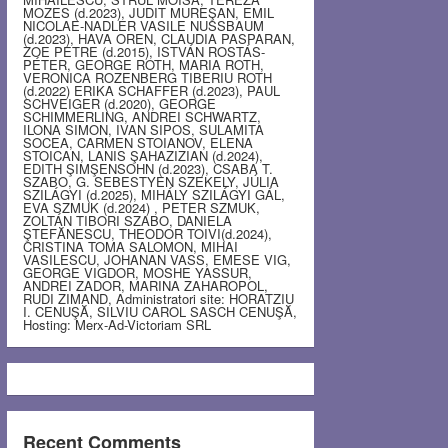
MOZES (d.2023), JUDIT MUREŞAN, EMIL
NICOLAE-NADLER VASILE NUSSBAUM
(d.2023), HAVA OREN, CLAUDIA PASPARAN,
ZOE PETRE (d.2015), ISTVÁN ROSTÁS-
PÉTER, GEORGE ROTH, MARIA ROTH,
VERONICA ROZENBERG TIBERIU ROTH
(d.2022) ERIKA SCHAFFER (d.2023), PAUL
SCHVEIGER (d.2020), GEORGE
SCHIMMERLING, ANDREI SCHWARTZ,
ILONA SIMON, IVAN SIPOS, SULAMITA
SOCEA, CARMEN STOIANOV, ELENA
STOICAN, LANIS ŞAHAZIZIAN (d.2024),
EDITH ŞIMŞENSOHN (d.2023), CSABA T.
SZABO, G. SEBESTYEN SZEKELY, JÚLIA
SZILÁGYI (d.2025), MIHÁLY SZILÁGYI GÁL,
EVA SZMUK (d.2024) , PETER SZMUK,
ZOLTÁN TIBORI SZABO, DANIELA
ŞTEFĂNESCU, THEODOR TOIVI(d.2024),
CRISTINA TOMA SALOMON, MIHAI
VASILESCU, JOHANAN VASS, EMESE VIG,
GEORGE VIGDOR, MOSHE YASSUR,
ANDREI ZADOR, MARINA ZAHAROPOL,
RUDI ZIMAND, Administratori site: HORATZIU
I. CENUŞĂ, SILVIU CAROL SASCH CENUŞĂ,
Hosting: Merx-Ad-Victoriam SRL
Recent Comments