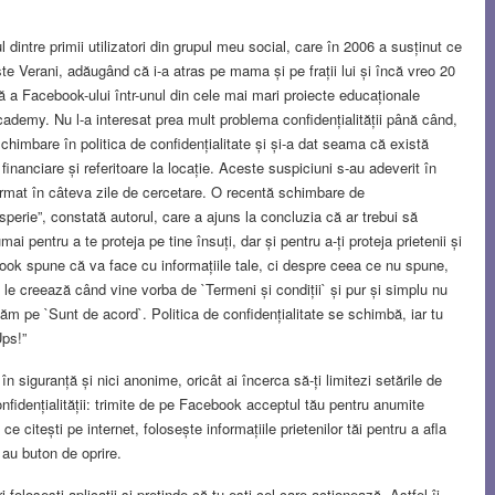
 dintre primii utilizatori din grupul meu social, care în 2006 a susținut ce
te Verani, adăugând că i-a atras pe mama și pe frații lui și încă vreo 20
ă a Facebook-ului într-unul din cele mai mari proiecte educaționale
ademy. Nu l-a interesat prea mult problema confidențialității până când,
schimbare în politica de confidențialitate și și-a dat seama că există
 financiare și referitoare la locație. Aceste suspiciuni s-au adeverit în
ormat în câteva zile de cercetare. O recentă schimbare de
sperie”, constată autorul, care a ajuns la concluzia că ar trebui să
 pentru a te proteja pe tine însuți, dar și pentru a-ți proteja prietenii și
ok spune că va face cu informațiile tale, ci despre ceea ce nu spune,
 le creează când vine vorba de `Termeni și condiții` și pur și simplu nu
m pe `Sunt de acord`. Politica de confidențialitate se schimbă, iar tu
Ups!”
n siguranță și nici anonime, oricât ai încerca să-ți limitezi setările de
onfidențialității: trimite de pe Facebook acceptul tău pentru anumite
e citești pe internet, folosește informațiile prietenilor tăi pentru a afla
 au buton de oprire.
i folosești aplicații și pretinde că tu ești cel care acționează. Astfel îi