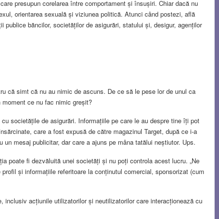
i care presupun corelarea între comportament și însușiri. Chiar dacă nu
 sexul, orientarea sexuală și viziunea politică. Atunci când postezi, află
publice băncilor, societăților de asigurări, statului și, desigur, agenților
entru că simt că nu au nimic de ascuns. De ce să le pese lor de unul ca
in moment ce nu fac nimic greșit?
u societățile de asigurări. Informațiile pe care le au despre tine îți pot
însărcinate, care a fost expusă de către magazinul Target, după ce i-a
e cu un mesaj publicitar, dar care a ajuns pe mâna tatălui neștiutor. Ups.
ia poate fi dezvăluită unei societăți și nu poți controla acest lucru. „Ne
 profil și informațiile referitoare la conținutul comercial, sponsorizat (cum
inclusiv acțiunile utilizatorilor și neutilizatorilor care interacționează cu