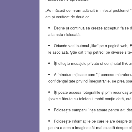
„Pe măsură ce m-am adâncit în miezul problemei,
am și verificat de două ori
Deține și continuă să creeze accepturi false de
afla asta niciodată.
Oriunde vezi butonul „like” pe o pagină web, 
le asociază. Știe cât timp petreci pe diverse site-
Îți citește mesajele private și conținutul link-uri
A introdus mijloace care îți pornesc microfonu
confidențialitate privind înregistrările, se prea 
Îți poate accesa fotografiile și prin recunoaște
(pozele făcute cu telefonul mobil conțin dată, oră
Folosește campanii înșelătoare pentru a-ți det
Folosește informațiile pe care le are despre tin
pentru a crea o imagine cât mai exactă despre cin