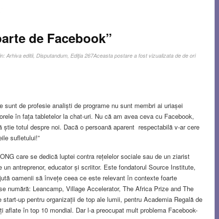
eparte de Facebook”
in:
Arhiva editii
,
Disputandum
,
Ediţia 267
Aceasta postare a fost vizualizata de de ori
re sunt de profesie analiști de programe nu sunt membri ai uriașei
cu orele în fața tabletelor la chat-uri. Nu că am avea ceva cu Facebook,
ă știe totul despre noi. Dacă o persoană aparent respectabilă v-ar cere
le sufletului!”
NG care se dedică luptei contra rețelelor sociale sau de un ziarist
un antreprenor, educator și scriitor. Este fondatorul Source Institute,
jută oamenii să învețe ceea ce este relevant în contexte foarte
 se numără: Leancamp, Village Accelerator, The Africa Prize and The
 start-up pentru organizații de top ale lumii, pentru Academia Regală de
tăți aflate în top 10 mondial. Dar l-a preocupat mult problema Facebook-