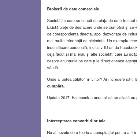
Brokerii de date comerciale
Societățile care se ocupă cu piața de date te scot di
Există piețe de desfacere unde se cumpără și se vân
de corespondență directă, apoi dezvoltate de indust
mai multe informații ca niciodată. Un exemplu recen
indentificare personală, inclusiv ID-uri de Facebo
deja făcut și mai erau și alte societăți care au sc
despre anunțurile pe care ți le direcționează agenți
vândă.
Unde ai putea călători în viitor? Ai încredere să-ți 
cumpără.
Update 2017: Facebook a anunțat că se aliază cu pa
Interceptarea convorbirilor tale
Nu ai nevoie de o teorie a conspirației pentru a fi î