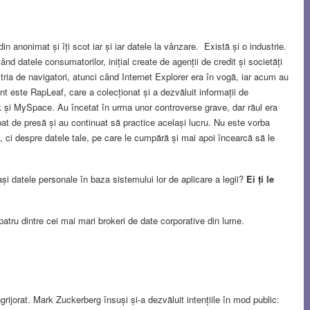
n anonimat și îți scot iar și iar datele la vânzare. Există și o industrie.
d datele consumatorilor, inițial create de agenții de credit și societăți
ria de navigatori, atunci când Internet Explorer era în vogă, iar acum au
t este RapLeaf, care a colecționat și a dezvăluit informații de
ok și MySpace. Au încetat în urma unor controverse grave, dar răul era
ăpat de presă și au continuat să practice același lucru. Nu este vorba
i, ci despre datele tale, pe care le cumpără și mai apoi încearcă să le
lași datele personale în baza sistemului lor de aplicare a legii?
Ei ți le
tru dintre cei mai mari brokeri de date corporative din lume.
ngrijorat. Mark Zuckerberg însuși și-a dezvăluit intențiile în mod public: