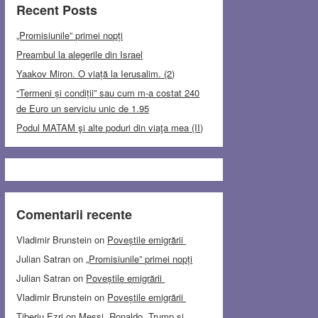
Recent Posts
„Promisiunile” primei nopți
Preambul la alegerile din Israel
Yaakov Miron. O viață la Ierusalim. (2)
“Termeni și condiții” sau cum m-a costat 240
de Euro un serviciu unic de 1.95
Podul MATAM şi alte poduri din viaţa mea (II)
Comentarii recente
Vladimir Brunstein
on
Poveștile emigrării
Julian Satran
on
„Promisiunile” primei nopți
Julian Satran
on
Poveștile emigrării
Vladimir Brunstein
on
Poveștile emigrării
Tiberiu Ezri
on
Messi, Ronaldo, Trump și