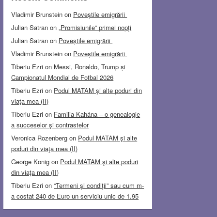
Vladimir Brunstein
on
Poveștile emigrării
Julian Satran
on
„Promisiunile” primei nopți
Julian Satran
on
Poveștile emigrării
Vladimir Brunstein
on
Poveștile emigrării
Tiberiu Ezri
on
Messi, Ronaldo, Trump și
Campionatul Mondial de Fotbal 2026
Tiberiu Ezri
on
Podul MATAM şi alte poduri din
viaţa mea (II)
Tiberiu Ezri
on
Familia Kahána – o genealogie
a succeselor şi contrastelor
Veronica Rozenberg
on
Podul MATAM şi alte
poduri din viaţa mea (II)
George Konig
on
Podul MATAM şi alte poduri
din viaţa mea (II)
Tiberiu Ezri
on
“Termeni și condiții” sau cum m-
a costat 240 de Euro un serviciu unic de 1.95