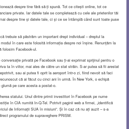
ționează despre tine fără să-ți spună. Tot ce citești online, tot ce
nanciare private. Iar datele tale se completează cu cele ale prietenilor tăi
ai despre tine și datele tale, ci și ce se întâmplă când sunt toate puse
 trebuie să păstrăm un important drept individual – dreptul la
e modul în care este folosită informația despre noi înșine. Renunțăm la
că folosim Facebook-ul.
o conversație privată pe Facebook sau ți-ai exprimat sprijinul pentru o
iva ta în viitor, mai ales de către un stat străin. S-ar putea să fii arestat
potrivit, sau ai putea fi oprit la aeroport într-o zi, fiind nevoit să faci
recunoscut că ai făcut cu cinci ani în urmă. În New York, o echipă
 glumă pe care acesta a postat-o.
erea statului. Unul dintre primii investitori în Facebook pe nume
tiție în CIA numită In-Q-Tel. Potrivit paginii web a firmei, „identifică
viciul de Informații SUA în misiuni”. Și în caz că nu ați auzit – s-a
 direct programului de supraveghere PRISM.