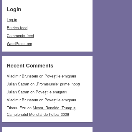
Login
Log in
Entries feed
Comments feed
WordPress.org
Recent Comments
Vladimir Brunstein
on
Poveștile emigrării
Julian Satran
on
„Promisiunile” primei nopți
Julian Satran
on
Poveștile emigrării
Vladimir Brunstein
on
Poveștile emigrării
Tiberiu Ezri
on
Messi, Ronaldo, Trump și
Campionatul Mondial de Fotbal 2026