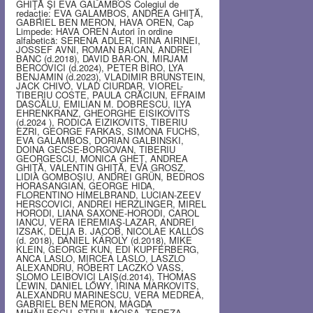
GHIŢĂ ŞI EVA GALAMBOS Colegiul de
redacţie: EVA GALAMBOS, ANDREA GHIŢĂ,
GABRIEL BEN MERON, HAVA OREN, Cap
Limpede: HAVA OREN Autori în ordine
alfabetică: SERENA ADLER, IRINA AIRINEI,
JOSSEF AVNI, ROMAN BAICAN, ANDREI
BANC (d.2018), DAVID BAR-ON, MIRJAM
BERCOVICI (d.2024), PETER BIRO, LYA
BENJAMIN (d.2023), VLADIMIR BRUNSTEIN,
JACK CHIVO, VLAD CIURDAR, VIOREL-
TIBERIU COSTE, PAULA CRĂCIUN, EFRAIM
DASCĂLU, EMILIAN M. DOBRESCU, ILYA
EHRENKRANZ, GHEORGHE EISIKOVITS
(d.2024 ), RODICA EIZIKOVITS, TIBERIU
EZRI, GEORGE FARKAS, SIMONA FUCHS,
EVA GALAMBOS, DORIAN GALBINSKI,
DOINA GECSE-BORGOVAN, TIBERIU
GEORGESCU, MONICA GHEŢ, ANDREA
GHIŢĂ, VALENTIN GHIŢĂ, EVA GROSZ,
LIDIA GOMBOŞIU, ANDREI GRÜN, BEDROS
HORASANGIAN, GEORGE HIDA,
FLORENTINO HIMELBRAND, LUCIAN-ZEEV
HERSCOVICI, ANDREI HERZLINGER, MIREL
HORODI, LIANA SAXONE-HORODI, CAROL
IANCU, VERA IEREMIAŞ-LAZAR, ANDREI
IZSAK, DELIA B. JACOB, NICOLAE KALLÓS
(d. 2018), DÁNIEL KÁROLY (d.2018), MIKE
KLEIN, GEORGE KUN, EDI KUPFERBERG,
ANCA LASLO, MIRCEA LASLO, LASZLO
ALEXANDRU, RÓBERT LACZKÓ VASS,
ŞLOMO LEIBOVICI LAIŞ(d.2014), THOMAS
LEWIN, DANIEL LŐWY, IRINA MARKOVITS,
ALEXANDRU MARINESCU, VERA MEDREA,
GABRIEL BEN MERON, MAGDA
MIHĂILESCU, STRUL MOISA, TEREZA