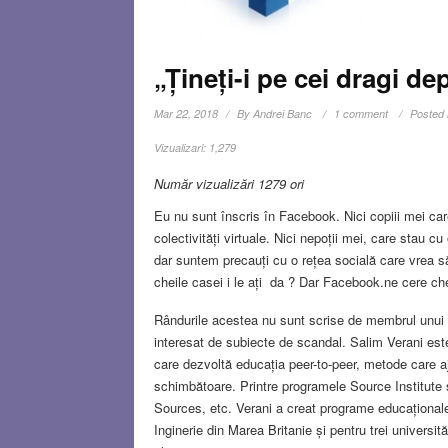
„Țineți-i pe cei dragi d
Mar 22, 2018
By
Andrei Banc
1 comment
Posted 
Vizualizari:
1,279
Număr vizualizări 1279 ori
Eu nu sunt înscris în Facebook. Nici copiii mei ca
colectivități virtuale. Nici nepoții mei, care stau 
dar suntem precauți cu o rețea socială care vrea s
cheile casei i le ați da ? Dar Facebook.ne cere chei
Rândurile acestea nu sunt scrise de membrul unui O
interesat de subiecte de scandal. Salim Verani este 
care dezvoltă educația peer-to-peer, metode care a
schimbătoare. Printre programele Source Institute
Sources, etc. Verani a creat programe educaționale
Inginerie din Marea Britanie și pentru trei universi