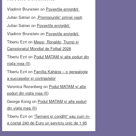
Vladimir Brunstein
on
Poveștile emigrării
Julian Satran
on
„Promisiunile” primei nopți
Julian Satran
on
Poveștile emigrării
Vladimir Brunstein
on
Poveștile emigrării
Tiberiu Ezri
on
Messi, Ronaldo, Trump și
Campionatul Mondial de Fotbal 2026
Tiberiu Ezri
on
Podul MATAM şi alte poduri din
viaţa mea (II)
Tiberiu Ezri
on
Familia Kahána – o genealogie
a succeselor şi contrastelor
Veronica Rozenberg
on
Podul MATAM şi alte
poduri din viaţa mea (II)
George Konig
on
Podul MATAM şi alte poduri
din viaţa mea (II)
Tiberiu Ezri
on
“Termeni și condiții” sau cum m-
a costat 240 de Euro un serviciu unic de 1.95