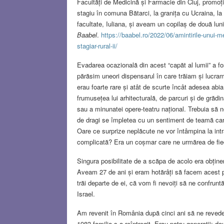
Facultăți de Medicină și Farmacie din Cluj, promoți
stagiu în comuna Bătarci, la granița cu Ucraina, l
facultate, Iuliana, și aveam un copilaș de două luni.
Baabel
.
https://baabel.ro/2022/06/amintirile-unui-med
stagiar-rural-ii/
Evadarea ocazională din acest “capăt al lumii” a f
părăsim uneori dispensarul în care trăiam și lucram z
erau foarte rare și atât de scurte încât adesea a
frumusețea lui arhitecturală, de parcuri și de grădi
sau a minunatei opere-teatru național. Trebuia să n
de dragi se împletea cu un sentiment de teamă car
Oare ce surprize neplăcute ne vor întâmpina la int
complicată? Era un coșmar care ne urmărea de f
Singura posibilitate de a scăpa de acolo era obține
Aveam 27 de ani și eram hotărâți să facem acest pa
trăi departe de ei, că vom fi nevoiți să ne confrun
Israel.
Am revenit în România după cinci ani să ne revedem
1983 familia s-a reîntregit. Erau patru generații: d