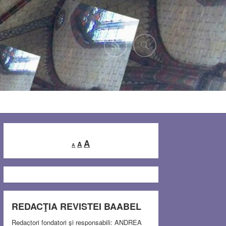
Decrease
Reset
Increase
A
A
A
font
font
font
size.
size.
size.
REDACŢIA REVISTEI BAABEL
Redactori fondatori şi responsabili: ANDREA