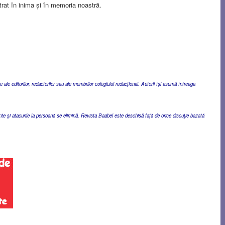
rat în inima și în memoria noastră.
ale editorilor, redactorilor sau ale membrilor colegiului redacţional. Autorii îşi asumă întreaga
ente şi atacurile la persoană se elimină. Revista Baabel este deschisă faţă de orice discuţie bazată