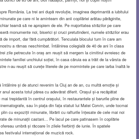
pre România. La trei ani după revoluție, imaginea deprimantă a iubitului
minunate pe care ni le aminteam din anii copilăriei arătau părăginite,
chiar teamă să ne apropiem de ele. Pe majoritatea străzilor pe care
seră monumente noi, biserici și cruci pretutindeni, numele străzilor erau
de import, dar fără cumpărători. Tencuiala blocului turn în care am
l nostru a rămas neschimbat. Întâlnirea colegială de 40 de ani în clasa
trei zile petrecute în oraș am reușit să mergem la cimitirul evreiesc de
ntele familiei unchiului soției, în casa căruia ea a trăit de la vârsta de
re n-au reușit să curețe literele de pe mormintele pe care iarba înaltă le
întâlnire și de atunci revenim la Cluj an de an, cu multă emoție și
 anul acesta totul părea cu adevărat diferit. Orașul și-a recăpătat
 mai trepidantă în centrul orașului, în restaurantele și barurile pline de
în cinematografe, sau în piața din fața statuii lui Matei Corvin, unde tocmai
plin cu expoziții minunate, librării cu rafturile înțesate de cele mai noi
njurate de minunații castani… Pe lacul pe care patinasem în copilărie
 ofereau umbră și răcoare în zilele fierbinți de iunie. În spatele
ea festivalul internațional de muzică rock.