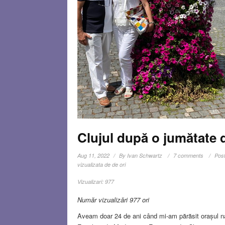
Clujul după o jumătate 
Aug 11, 2022
By
Ivan Schwartz
7 comments
Post
vizualizata de de ori
Vizualizari:
977
Număr vizualizări 977 ori
Aveam doar 24 de ani când mi-am părăsit orașul natal