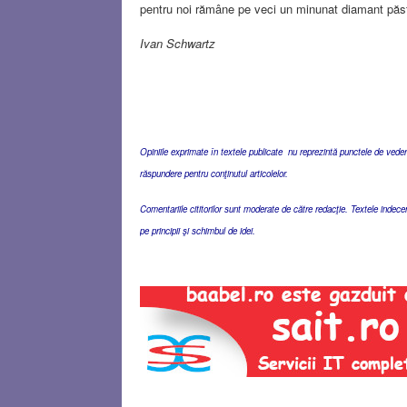
pentru noi rămâne pe veci un minunat diamant păst
Ivan Schwartz
Opiniile exprimate în textele publicate nu reprezintă punctele de vedere 
răspundere pentru conţinutul articolelor.
Comentariile cititorilor sunt moderate de către redacţie. Textele indec
pe principii şi schimbul de idei.