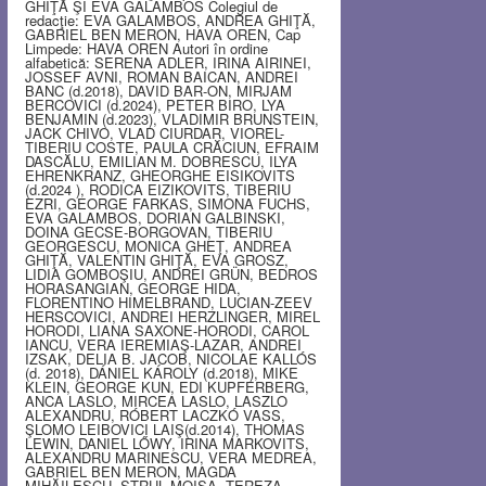
GHIŢĂ ŞI EVA GALAMBOS Colegiul de
redacţie: EVA GALAMBOS, ANDREA GHIŢĂ,
GABRIEL BEN MERON, HAVA OREN, Cap
Limpede: HAVA OREN Autori în ordine
alfabetică: SERENA ADLER, IRINA AIRINEI,
JOSSEF AVNI, ROMAN BAICAN, ANDREI
BANC (d.2018), DAVID BAR-ON, MIRJAM
BERCOVICI (d.2024), PETER BIRO, LYA
BENJAMIN (d.2023), VLADIMIR BRUNSTEIN,
JACK CHIVO, VLAD CIURDAR, VIOREL-
TIBERIU COSTE, PAULA CRĂCIUN, EFRAIM
DASCĂLU, EMILIAN M. DOBRESCU, ILYA
EHRENKRANZ, GHEORGHE EISIKOVITS
(d.2024 ), RODICA EIZIKOVITS, TIBERIU
EZRI, GEORGE FARKAS, SIMONA FUCHS,
EVA GALAMBOS, DORIAN GALBINSKI,
DOINA GECSE-BORGOVAN, TIBERIU
GEORGESCU, MONICA GHEŢ, ANDREA
GHIŢĂ, VALENTIN GHIŢĂ, EVA GROSZ,
LIDIA GOMBOŞIU, ANDREI GRÜN, BEDROS
HORASANGIAN, GEORGE HIDA,
FLORENTINO HIMELBRAND, LUCIAN-ZEEV
HERSCOVICI, ANDREI HERZLINGER, MIREL
HORODI, LIANA SAXONE-HORODI, CAROL
IANCU, VERA IEREMIAŞ-LAZAR, ANDREI
IZSAK, DELIA B. JACOB, NICOLAE KALLÓS
(d. 2018), DÁNIEL KÁROLY (d.2018), MIKE
KLEIN, GEORGE KUN, EDI KUPFERBERG,
ANCA LASLO, MIRCEA LASLO, LASZLO
ALEXANDRU, RÓBERT LACZKÓ VASS,
ŞLOMO LEIBOVICI LAIŞ(d.2014), THOMAS
LEWIN, DANIEL LŐWY, IRINA MARKOVITS,
ALEXANDRU MARINESCU, VERA MEDREA,
GABRIEL BEN MERON, MAGDA
MIHĂILESCU, STRUL MOISA, TEREZA