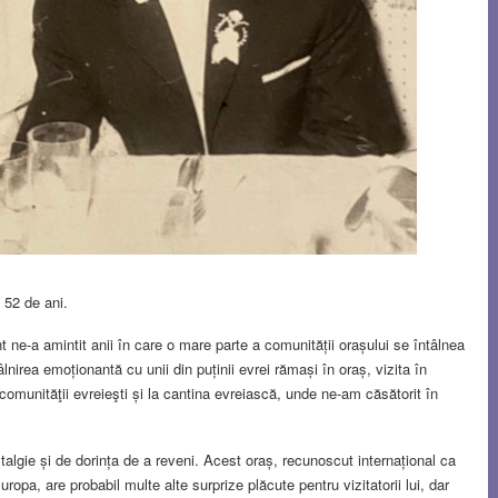
 52 de ani.
t ne-a amintit anii în care o mare parte a comunității orașului se întâlnea
ntâlnirea emoționantă cu unii din puținii evrei rămași în oraș, vizita în
l comunităţii evreieşti și la cantina evreiască, unde ne-am căsătorit în
stalgie și de dorința de a reveni. Acest oraș, recunoscut internațional ca
ropa, are probabil multe alte surprize plăcute pentru vizitatorii lui, dar