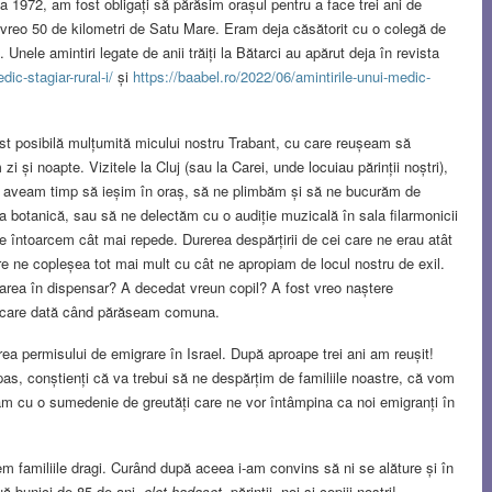
a 1972, am fost obligați să părăsim orașul pentru a face trei ani de
a vreo 50 de kilometri de Satu Mare. Eram deja căsătorit cu o colegă de
 Unele amintiri legate de anii trăiți la Bătarci au apărut deja în revista
ic-stagiar-rural-i/
și
https://baabel.ro/2022/06/amintirile-unui-medic-
ost posibilă mulțumită micului nostru Trabant, cu care reușeam să
i și noapte. Vizitele la Cluj (sau la Carei, unde locuiau părinții noștri),
bia aveam timp să ieșim în oraș, să ne plimbăm și să ne bucurăm de
na botanică, sau să ne delectăm cu o audiție muzicală în sala filarmonicii
e întoarcem cât mai repede. Durerea despărțirii de cei care ne erau atât
e ne copleșea tot mai mult cu cât ne apropiam de locul nostru de exil.
rarea în dispensar? A decedat vreun copil? A fost vreo naștere
iecare dată când părăseam comuna.
rea permisului de emigrare în Israel. După aproape trei ani am reușit!
s, conștienți că va trebui să ne despărțim de familiile noastre, că vom
tăm cu o sumedenie de greutăți care ne vor întâmpina ca noi emigranți în
 familiile dragi. Curând după aceea i-am convins să ni se alăture și în
ouă bunici de 85 de ani,
olot hadașot
, părinții, noi și copiii noștri!