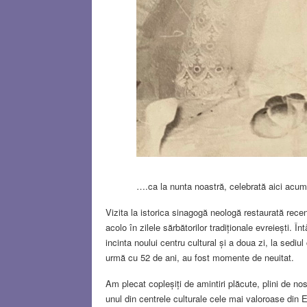
….ca la nunta noastră, celebrată aici acum
Vizita la istorica sinagogă neologă restaurată recen
acolo în zilele sărbătorilor tradiționale evreiești. Î
incinta noului centru cultural și a doua zi, la sediu
urmă cu 52 de ani, au fost momente de neuitat.
Am plecat copleșiți de amintiri plăcute, plini de no
unul din centrele culturale cele mai valoroase din Eu