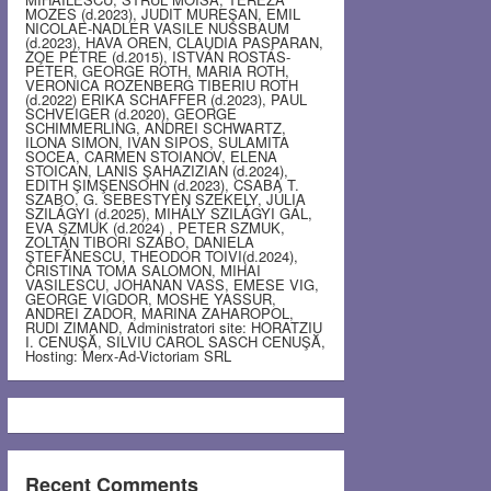
MOZES (d.2023), JUDIT MUREŞAN, EMIL
NICOLAE-NADLER VASILE NUSSBAUM
(d.2023), HAVA OREN, CLAUDIA PASPARAN,
ZOE PETRE (d.2015), ISTVÁN ROSTÁS-
PÉTER, GEORGE ROTH, MARIA ROTH,
VERONICA ROZENBERG TIBERIU ROTH
(d.2022) ERIKA SCHAFFER (d.2023), PAUL
SCHVEIGER (d.2020), GEORGE
SCHIMMERLING, ANDREI SCHWARTZ,
ILONA SIMON, IVAN SIPOS, SULAMITA
SOCEA, CARMEN STOIANOV, ELENA
STOICAN, LANIS ŞAHAZIZIAN (d.2024),
EDITH ŞIMŞENSOHN (d.2023), CSABA T.
SZABO, G. SEBESTYEN SZEKELY, JÚLIA
SZILÁGYI (d.2025), MIHÁLY SZILÁGYI GÁL,
EVA SZMUK (d.2024) , PETER SZMUK,
ZOLTÁN TIBORI SZABO, DANIELA
ŞTEFĂNESCU, THEODOR TOIVI(d.2024),
CRISTINA TOMA SALOMON, MIHAI
VASILESCU, JOHANAN VASS, EMESE VIG,
GEORGE VIGDOR, MOSHE YASSUR,
ANDREI ZADOR, MARINA ZAHAROPOL,
RUDI ZIMAND, Administratori site: HORATZIU
I. CENUŞĂ, SILVIU CAROL SASCH CENUŞĂ,
Hosting: Merx-Ad-Victoriam SRL
Recent Comments