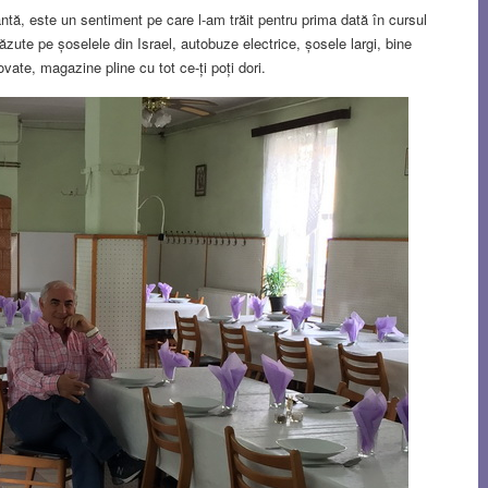
antă, este un sentiment pe care l-am trăit pentru prima dată în cursul
ăzute pe șoselele din Israel, autobuze electrice, șosele largi, bine
ovate, magazine pline cu tot ce-ți poți dori.