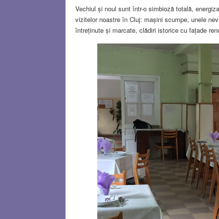
Vechiul și noul sunt într-o simbioză totală, energiz
vizitelor noastre în Cluj: mașini scumpe, unele nev
întreținute și marcate, clădiri istorice cu fațade ren