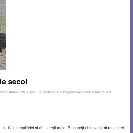
de secol
ed in:
Arhiva editii
,
Ediţia 375
,
Memoria
,
Uncategorized
Aceasta postare a fost
, Clujul copilăriei și al tinereții mele. Proaspeți absolvenți ai renumitei