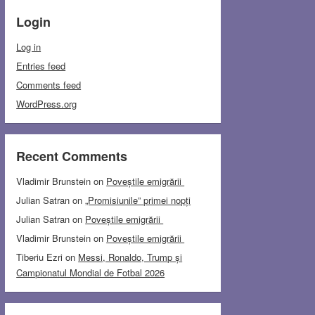
Login
Log in
Entries feed
Comments feed
WordPress.org
Recent Comments
Vladimir Brunstein
on
Poveștile emigrării
Julian Satran
on
„Promisiunile” primei nopți
Julian Satran
on
Poveștile emigrării
Vladimir Brunstein
on
Poveștile emigrării
Tiberiu Ezri
on
Messi, Ronaldo, Trump și
Campionatul Mondial de Fotbal 2026