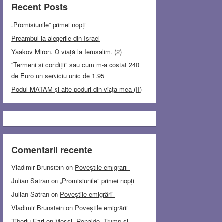
Recent Posts
„Promisiunile” primei nopți
Preambul la alegerile din Israel
Yaakov Miron. O viață la Ierusalim. (2)
“Termeni și condiții” sau cum m-a costat 240
de Euro un serviciu unic de 1.95
Podul MATAM şi alte poduri din viaţa mea (II)
Comentarii recente
Vladimir Brunstein
on
Poveștile emigrării
Julian Satran
on
„Promisiunile” primei nopți
Julian Satran
on
Poveștile emigrării
Vladimir Brunstein
on
Poveștile emigrării
Tiberiu Ezri
on
Messi, Ronaldo, Trump și