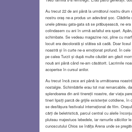
Au trecut 22 de ani până la următorul nostru drum s
nostru oraș ne-a produs un adevărat șoc. Clădirile 
unele păreau gata-gata să se prăbușească, ne era 
colindasem cu ani în urmă asfaltul era spart. Apăru
schimbate. Se vedeau magazine noi, pline cu marfă 
locuit era decolorată și stătea să cadă. Doar liceu
noastră și în curte ne-a emoționat profund. În cele 
pe calea Turzii și după multe căutări am găsit mormi
nouă ani până când ne-am căsătorit. Lacrimile noast
acoperise în cursul anilor.
Au trecut încă zece ani până la următoarea noastră 
nostalgie. Schimbările erau tot mai remarcabile, dar
splendoarea din anii tinereții noastre, dar viața pare
tineri lipsiți parcă de grijile existenței cotidiene, 
se desfășura festivalul internațional de film. Orașul 
cărți de beletristică, parcul central cu aleile înco
pluteau majestuos lebedele, iar ramurile sălciilor le
cunoscutului Chios se înălța Arena unde se pregăt