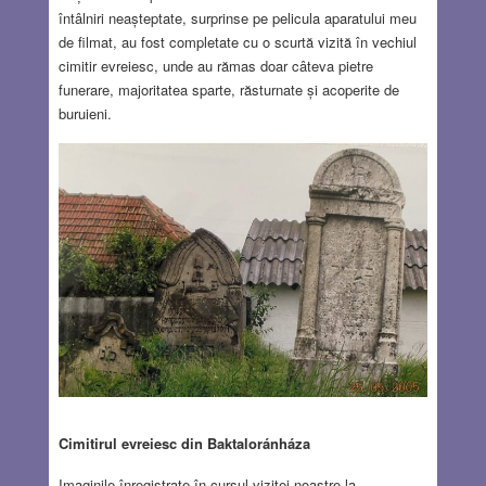
întâlniri neașteptate, surprinse pe pelicula aparatului meu
de filmat, au fost completate cu o scurtă vizită în vechiul
cimitir evreiesc, unde au rămas doar câteva pietre
funerare, majoritatea sparte, răsturnate și acoperite de
buruieni.
Cimitirul evreiesc din Baktaloránháza
Imaginile înregistrate în cursul vizitei noastre la