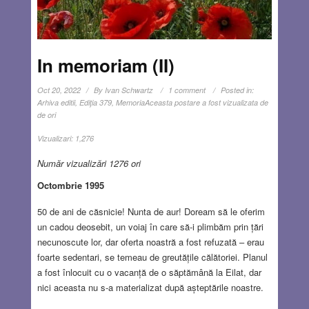
In memoriam (II)
Oct 20, 2022
By
Ivan Schwartz
1 comment
Posted in:
Arhiva editii
,
Ediţia 379
,
Memoria
Aceasta postare a fost vizualizata de
de ori
Vizualizari:
1,276
Număr vizualizări 1276 ori
Octombrie 1995
50 de ani de căsnicie! Nunta de aur! Doream să le oferim
un cadou deosebit, un voiaj în care să-i plimbăm prin țări
necunoscute lor, dar oferta noastră a fost refuzată – erau
foarte sedentari, se temeau de greutățile călătoriei. Planul
a fost înlocuit cu o vacanță de o săptămână la Eilat, dar
nici aceasta nu s-a materializat după așteptările noastre.