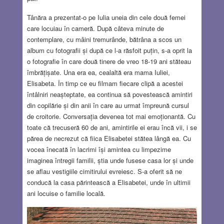
Tânăra a prezentat-o pe Iulia uneia din cele două femei
care locuiau în cameră. După câteva minute de
contemplare, cu mâini tremurânde, bătrâna a scos un
album cu fotografii și după ce l-a răsfoit puțin, s-a oprit la
o fotografie în care două tinere de vreo 18-19 ani stăteau
îmbrățișate. Una era ea, cealaltă era mama Iuliei,
Elisabeta. În timp ce eu filmam fiecare clipă a acestei
întâlniri neașteptate, ea continua să povestească amintiri
din copilărie și din anii în care au urmat împreună cursul
de croitorie. Conversația devenea tot mai emoționantă. Cu
toate că trecuseră 60 de ani, amintirile ei erau încă vii, i se
părea de necrezut că fiica Elisabetei stătea lângă ea. Cu
vocea înecată în lacrimi își amintea cu limpezime
imaginea întregii familii, știa unde fusese casa lor și unde
se aflau vestigiile cimitirului evreiesc. S-a oferit să ne
conducă la casa părintească a Elisabetei, unde în ultimii
ani locuise o familie locală.