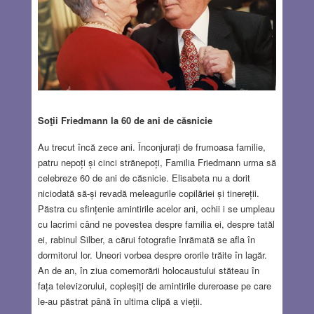
Soţii Friedmann la 60 de ani de căsnicie
Au trecut încă zece ani. Înconjurați de frumoasa familie,
patru nepoți și cinci strănepoți, Familia Friedmann urma să
celebreze 60 de ani de căsnicie. Elisabeta nu a dorit
niciodată să-și revadă meleagurile copilăriei și tinereții.
Păstra cu sfințenie amintirile acelor ani, ochii i se umpleau
cu lacrimi când ne povestea despre familia ei, despre tatăl
ei, rabinul Silber, a cărui fotografie înrămată se afla în
dormitorul lor. Uneori vorbea despre ororile trăite în lagăr.
An de an, în ziua comemorării holocaustului stăteau în
fața televizorului, copleșiți de amintirile dureroase pe care
le-au păstrat până în ultima clipă a vieții.