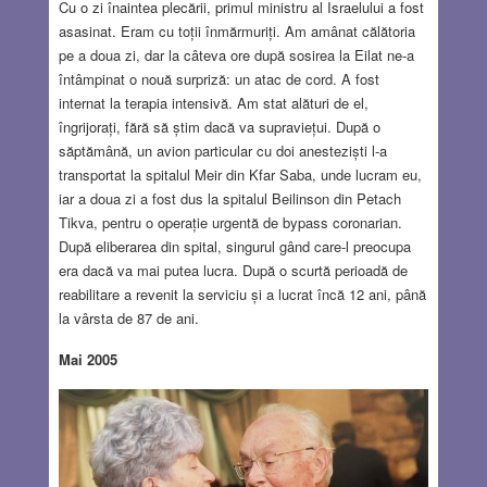
Cu o zi înaintea plecării, primul ministru al Israelului a fost
asasinat. Eram cu toții înmărmuriți. Am amânat călătoria
pe a doua zi, dar la câteva ore după sosirea la Eilat ne-a
întâmpinat o nouă surpriză: un atac de cord. A fost
internat la terapia intensivă. Am stat alături de el,
îngrijorați, fără să știm dacă va supraviețui. După o
săptămână, un avion particular cu doi anesteziști l-a
transportat la spitalul Meir din Kfar Saba, unde lucram eu,
iar a doua zi a fost dus la spitalul Beilinson din Petach
Tikva, pentru o operație urgentă de bypass coronarian.
După eliberarea din spital, singurul gând care-l preocupa
era dacă va mai putea lucra. După o scurtă perioadă de
reabilitare a revenit la serviciu și a lucrat încă 12 ani, până
la vârsta de 87 de ani.
Mai 2005