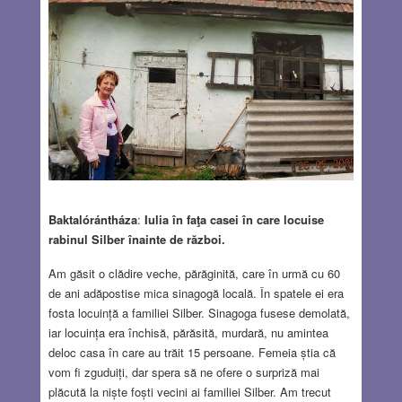
Baktalórántháza
:
Iulia în faţa casei în care locuise
rabinul Silber înainte de război.
Am găsit o clădire veche, părăginită, care în urmă cu 60
de ani adăpostise mica sinagogă locală. În spatele ei era
fosta locuință a familiei Silber. Sinagoga fusese demolată,
iar locuința era închisă, părăsită, murdară, nu amintea
deloc casa în care au trăit 15 persoane. Femeia știa că
vom fi zguduiți, dar spera să ne ofere o surpriză mai
plăcută la niște foști vecini ai familiei Silber. Am trecut