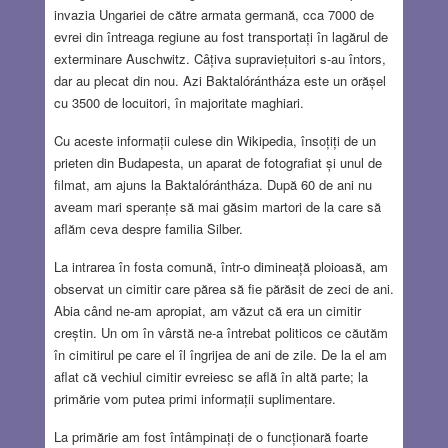
invazia Ungariei de către armata germană, cca 7000 de
evrei din întreaga regiune au fost transportați în lagărul de
exterminare Auschwitz. Câțiva supraviețuitori s-au întors,
dar au plecat din nou. Azi Baktalórántháza este un orășel
cu 3500 de locuitori, în majoritate maghiari.
Cu aceste informații culese din Wikipedia, însoțiți de un
prieten din Budapesta, un aparat de fotografiat și unul de
filmat, am ajuns la Baktalórántháza. După 60 de ani nu
aveam mari speranțe să mai găsim martori de la care să
aflăm ceva despre familia Silber.
La intrarea în fosta comună, într-o dimineață ploioasă, am
observat un cimitir care părea să fie părăsit de zeci de ani.
Abia când ne-am apropiat, am văzut că era un cimitir
creștin. Un om în vârstă ne-a întrebat politicos ce căutăm
în cimitirul pe care el îl îngrijea de ani de zile. De la el am
aflat că vechiul cimitir evreiesc se află în altă parte; la
primărie vom putea primi informații suplimentare.
La primărie am fost întâmpinați de o funcționară foarte