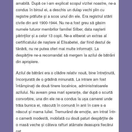
amabilă. După ce i-am explicat scopul vizitei noastre, ne-a
condus în biroul ei, a deschis un dulap vechi plin cu
registre prăfuite și a scos unul din ele. Era registrul stării
civile din anii 1900-1944. Nu ne-a fost greu să găsim
numele tuturor membrilor familiei Silber, data nașterii
părinților și a celor 13 copii. Ne-a eliberat un extras al
certificatului de naștere al Elisabetei, dar fiind destul de
tânără, nu ne putea oferi mai multe informații. La
despărțire ne-a recomandat să mergem la azilul de bătrâni
din apropiere.
Azilul de bătrâni era o clădire relativ nouă, bine întreținută,
înconjurată de o grădină minunată. La intrare am fost
întâmpinați de două tinere localnice, administratoarele
azilului. Nu aveam prea mari speranțe, dar după o scurtă
convorbire, una din ele ne-a condus la ușa camerei unde
trăia bunica ei, născută în comună în anii în care s-a
născut și mama Iuliei. Tremurând de emoție, am intrat într-
o cameră modestă, mobilată cu două paturi despărțite de
o masă veche și câteva rafturi atârnate deasupra fiecărui
pat.