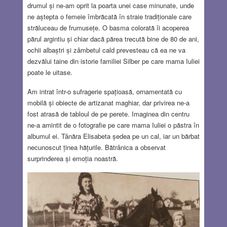
drumul și ne-am oprit la poarta unei case minunate, unde
ne aștepta o femeie îmbrăcată în straie tradiționale care
străluceau de frumusețe. O basma colorată îi acoperea
părul argintiu și chiar dacă părea trecută bine de 80 de ani,
ochii albaștri și zâmbetul cald prevesteau că ea ne va
dezvălui taine din istorie familiei Silber pe care mama Iuliei
poate le uitase.
Am intrat într-o sufragerie spațioasă, ornamentată cu
mobilă și obiecte de artizanat maghiar, dar privirea ne-a
fost atrasă de tabloul de pe perete. Imaginea din centru
ne-a amintit de o fotografie pe care mama Iuliei o păstra în
albumul ei. Tânăra Elisabeta ședea pe un cal, iar un bărbat
necunoscut ținea hățurile. Bătrânica a observat
surprinderea și emoția noastră.