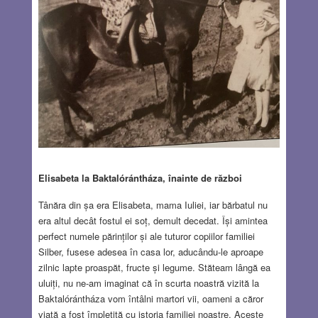
Elisabeta la Baktalórántháza, înainte de război
Tânăra din șa era Elisabeta, mama Iuliei, iar bărbatul nu
era altul decât fostul ei soț, demult decedat. Își amintea
perfect numele părinților și ale tuturor copiilor familiei
Silber, fusese adesea în casa lor, aducându-le aproape
zilnic lapte proaspăt, fructe și legume. Stăteam lângă ea
uluiți, nu ne-am imaginat că în scurta noastră vizită la
Baktalórántháza vom întâlni martori vii, oameni a căror
viață a fost împletită cu istoria familiei noastre. Aceste