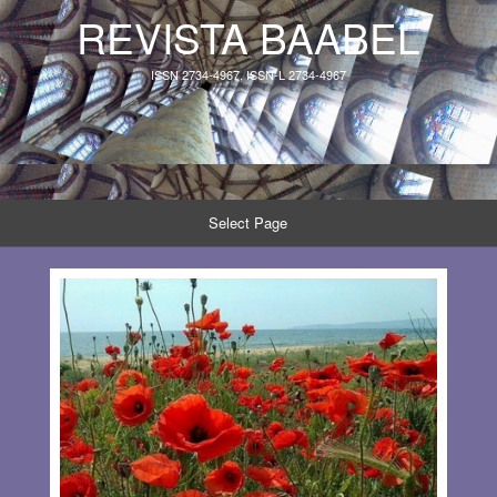
REVISTA BAABEL
ISSN 2734-4967, ISSN-L 2734-4967
Select Page