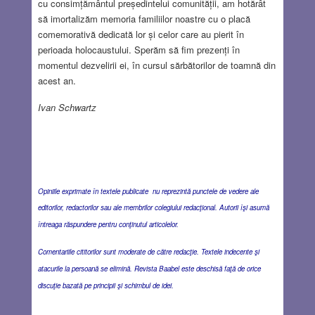
cu consimțământul președintelui comunității, am hotărât
să imortalizăm memoria familiilor noastre cu o placă
comemorativă dedicată lor și celor care au pierit în
perioada holocaustului. Sperăm să fim prezenți în
momentul dezvelirii ei, în cursul sărbătorilor de toamnă din
acest an.
Ivan Schwartz
Opiniile exprimate în textele publicate nu reprezintă punctele de vedere ale
editorilor, redactorilor sau ale membrilor colegiului redacţional. Autorii îşi asumă
întreaga răspundere pentru conţinutul articolelor.
Comentariile cititorilor sunt moderate de către redacţie. Textele indecente şi
atacurile la persoană se elimină. Revista Baabel este deschisă faţă de orice
discuţie bazată pe principii şi schimbul de idei.