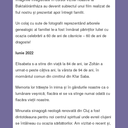
Baktalórántháza au devenit subiectul unui film realizat de
fiul nostru și prezentat apoi întregii familii.
Un colaj cu sute de fotografii reprezentând arborele
genealogic al familiei le-a fost înmânat părinților Iuliei cu
ocazia celebrării a 60 de ani de căsnicie – 60 de ani de
dragoste!
Iunie 2022
Elisabeta s-a stins din viață la 84 de ani, iar Zoltán a
urmat-o peste câțiva ani, la vârsta de 94 de ani, în
mormântul comun din cimitirul din Kfar Saba.
Memoria lor trăiește în inima și în gândurile noastre ca o
lumânare veșnică; flacăra ei se va stinge numai odată cu
flacăra vieții noastre.
Minunata sinagogă neologă renovată din Cluj a fost
dintotdeauna pentru noi centrul spiritual unde evreii clujeni
se întâlneau cu ocazia sărbătorilor. Am vizitat-o recent și,