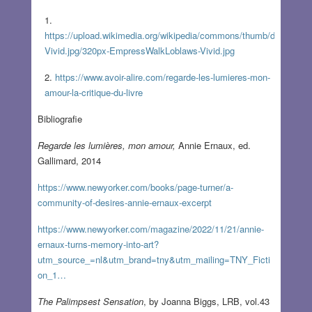
https://upload.wikimedia.org/wikipedia/commons/thumb/d/d3/Emp
Vivid.jpg/320px-EmpressWalkLoblaws-Vivid.jpg
https://www.avoir-alire.com/regarde-les-lumieres-mon-
amour-la-critique-du-livre
Bibliografie
Regarde les lumières, mon amour,
Annie Ernaux, ed.
Gallimard, 2014
https://www.newyorker.com/books/page-turner/a-
community-of-desires-annie-ernaux-excerpt
https://www.newyorker.com/magazine/2022/11/21/annie-
ernaux-turns-memory-into-art?
utm_source_=nl&utm_brand=tny&utm_mailing=TNY_Ficti
on_1…
The Palimpsest Sensation
, by Joanna Biggs, LRB, vol.43