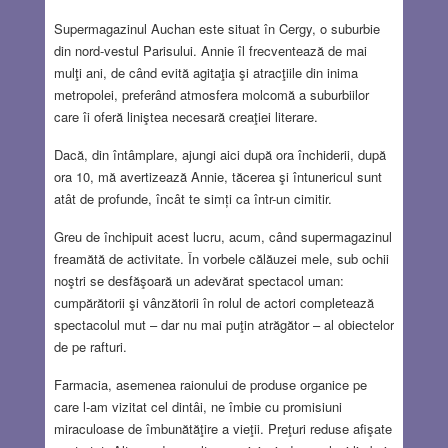
Supermagazinul Auchan este situat în Cergy, o suburbie
din nord-vestul Parisului. Annie îl frecventează de mai
mulţi ani, de când evită agitaţia şi atracţiile din inima
metropolei, preferând atmosfera molcomă a suburbiilor
care îi oferă liniştea necesară creaţiei literare.
Dacă, din întâmplare, ajungi aici după ora închiderii, după
ora 10, mă avertizează Annie, tăcerea şi întunericul sunt
atât de profunde, încât te simți ca într-un cimitir.
Greu de închipuit acest lucru, acum, când supermagazinul
freamătă de activitate. În vorbele călăuzei mele, sub ochii
noştri se desfăşoară un adevărat spectacol uman:
cumpărătorii şi vânzătorii în rolul de actori completează
spectacolul mut – dar nu mai puţin atrăgător – al obiectelor
de pe rafturi.
Farmacia, asemenea raionului de produse organice pe
care l-am vizitat cel dintâi, ne îmbie cu promisiuni
miraculoase de îmbunătăţire a vieţii. Preţuri reduse afişate