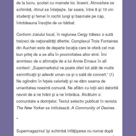
de la lucru, școlari cu mamele lor, liceeni. Atmosfera se
schimbă, ritmul se înteţeşte. Iar seara, între 8 şi 10 vin
studenţi şi femei în rochii lungi şi basmale pe cap,
întotdeauna însoţite de un bărbat.
Conform ziarului local, în regiunea Cergy trăiesc o sută
treizeci de naţionalităţi diferite. Complexul Trois Fontaines
din Auchan este de departe locaţia care le oferă cel mai
bun prilej de a se afla în proximitatea altor etnii. Îmi
amintesc de o afirmaţie de a lui Annie Ernaux în alt
context: „Supermarketul ne poate oferi tot atȃt de multe
semnificaţii şi adevăr uman ca şi o sală de concert.” (1)
Ne oglindim în feţele celorlalţi şi ne dăm seama de
umanitatea noastră comună. Ne aflăm cu toţii aici datorită
nevoii de a ne hrăni şi a ne îmbrăca. Alcătuim o
comunitate a dorinţelor. Textul selectiv publicat în revista
The New Yorker
se intitulează:
A Community of Desires
.
*
Supermagazinul îşi schimbă înfăţişarea nu numai după