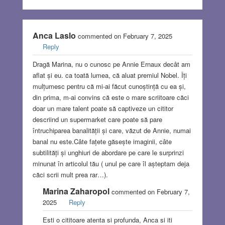
Anca Laslo
commented on February 7, 2025
Reply
Dragă Marina, nu o cunosc pe Annie Ernaux decât am
aflat și eu. ca toată lumea, că aluat premiul Nobel. Îți
mulțumesc pentru că mi-ai făcut cunoștință cu ea și,
din prima, m-ai convins că este o mare scriitoare căci
doar un mare talent poate să captiveze un cititor
descriind un supermarket care poate să pare
întruchiparea banalității și care, văzut de Annie, numai
banal nu este.Câte fațete găsește imaginii, câte
subtilități și unghiuri de abordare pe care le surprinzi
minunat în articolul tău ( unul pe care îl așteptam deja
căci scrii mult prea rar…).
Marina Zaharopol
commented on February 7,
2025
Reply
Esti o cititoare atenta si profunda, Anca si iti