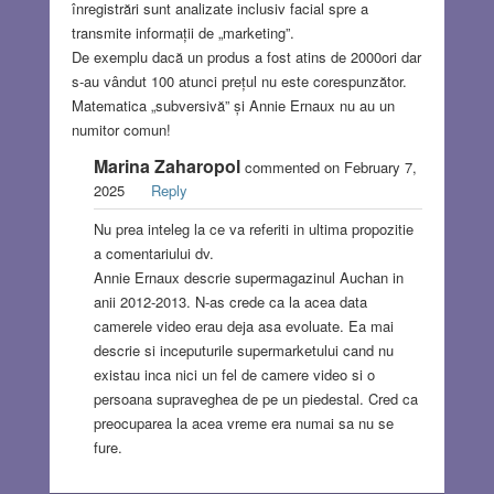
înregistrări sunt analizate inclusiv facial spre a
transmite informații de „marketing”.
De exemplu dacă un produs a fost atins de 2000ori dar
s-au vândut 100 atunci prețul nu este corespunzător.
Matematica „subversivă” și Annie Ernaux nu au un
numitor comun!
Marina Zaharopol
commented on February 7,
2025
Reply
Nu prea inteleg la ce va referiti in ultima propozitie
a comentariului dv.
Annie Ernaux descrie supermagazinul Auchan in
anii 2012-2013. N-as crede ca la acea data
camerele video erau deja asa evoluate. Ea mai
descrie si inceputurile supermarketului cand nu
existau inca nici un fel de camere video si o
persoana supraveghea de pe un piedestal. Cred ca
preocuparea la acea vreme era numai sa nu se
fure.