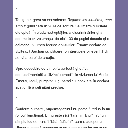
*
Totuşi am greşi să considerăm
Regarde les lumières, mon
amour
(publicată în 2014 de editura Gallimard) o scriere
distopică. În ciuda nedreptăţilor, a discriminărilor şi a
contrastelor, volumașul de nici 100 de pagini descrie şi o
călătorie în lumea feerică a visurilor. Ernaux declară că
vizitează Auchan cu plăcere, o întrerupere binevenită din
activitatea ei de creaţie.
Spre deosebire de simetria perfectă şi strict
compartimentată a Divinei comedii, în viziunea lui Annie
Ernaux, iadul, purgatoriul şi paradisul coexistă în acelaşi
spaţiu, fără delimitări precise.
*
Conform autoarei, supermagazinul nu poate fi redus la un
rol pur funcţional. El nu este nici “ţara nimănui”, nici un
simplu loc de tranzit “fără rădăcini”, cum e aeroportul.
“Experţii” care îl etichetează ca atare nu se bazează pe