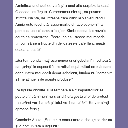
Amintirea unei seri de vară şi a unei alte surprize la casă.
O coadă nesfârşită. Cumpărătorii aliniaţi, cu privirea
aţintită înainte, se întreabă cam când le va veni rândul.
Annie este revoltată: supermarketul face economii la
personal pe spinarea clienţilor. Simte deodată o nevoie
acută să protesteze. Poate, ca să-i treacă mai repede
timpul, să se înfrupte din delicatesele care flanchează
coada la casă?
„Suntem condamnaţi asemenea unor şobolani” meditează
ea, „prinşi în capcană între rafturi după rafturi de mâncare,
dar suntem mai docili decât şobolanii, fiindcă nu îndrăznim
să ne atingem de aceste produse.”
Pe figurile obosite şi resemnate ale cumpărătorilor se
poate citi că nimeni nu s-ar alătura gestului ei de protest.
În curând vor fi afară şi totul va fi dat uitării. Se vor simţi
aproape fericiţi.
Conchide Annie: „Suntem o comunitate a dorinţelor, dar nu
şi o comunitate a acţiunii.”