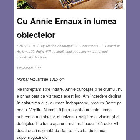
Cu Annie Ernaux în lumea
obiectelor
Feb 6, 2025
By
Marina Zaharopol
7 comments
Posted in:
Arhiva editii
,
Ediţia 435
,
Lecturile mele
Aceasta postare a fost
vizualizata de de ori
Vizualizari:
1,323
Număr vizualizări 1323 ori
Ne îndreptăm spre intrare. Annie cunoaşte bine drumul, nu
e prima oară că vizitează acest loc. Am încredere deplină
în călăuzirea ei şi o urmez îndeaproape, precum Dante pe
poetul Virgiliu. Numai că ţinta noastră nu este lumea
subterană a umbrelor, ci universul sclipitor al viselor şi al
dorinţelor. E o lume aparent mult mai accesibilă celor vii
decât cea imaginată de Dante. E vorba de lumea
supermagazinelor.