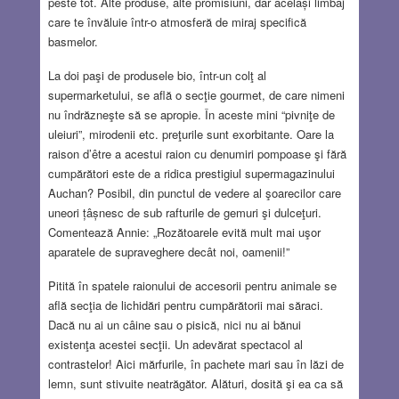
peste tot. Alte produse, alte promisiuni, dar același limbaj
care te învăluie într-o atmosferă de miraj specifică
basmelor.
La doi paşi de produsele bio, într-un colţ al
supermarketului, se află o secţie gourmet, de care nimeni
nu îndrăzneşte să se apropie. În aceste mini “pivniţe de
uleiuri”, mirodenii etc. preţurile sunt exorbitante. Oare la
raison d’être a acestui raion cu denumiri pompoase şi fără
cumpărători este de a ridica prestigiul supermagazinului
Auchan? Posibil, din punctul de vedere al şoarecilor care
uneori țâșnesc de sub rafturile de gemuri şi dulceţuri.
Comentează Annie: „Rozătoarele evită mult mai uşor
aparatele de supraveghere decât noi, oamenii!”
Pitită în spatele raionului de accesorii pentru animale se
află secţia de lichidări pentru cumpărătorii mai săraci.
Dacă nu ai un câine sau o pisică, nici nu ai bănui
existenţa acestei secţii. Un adevărat spectacol al
contrastelor! Aici mărfurile, în pachete mari sau în lăzi de
lemn, sunt stivuite neatrăgător. Alături, dosită şi ea ca să