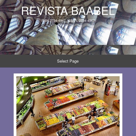
REVISTA BAABEL
ISSN 2734-4967, ISSN-L 2734-4967
Select Page