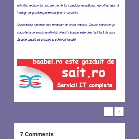
editorilor, redactorilor sau ale membrilor colegiului redacţional. Autorii îşi asumă
întreaga răspundere pentru conţinutul articolelor.
Comentariile cititorilor sunt moderate de către redacţie. Textele indecente şi
atacurile la persoană se elimină. Revista Baabel este deschisă faţă de orice
discuţie bazată pe principii şi schimbul de idei.
7 Comments