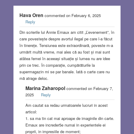
Hava Oren
commented on February 6, 2025
Reply
Din scrierile lui Annie Ernaux am citit „L’evenement”, în
care povestește despre avortul ilegal pe care l-a făcut
în tinerețe. Tensiunea este extraordinară, poveste m-a
urmărit multă vreme, mai ales că au fost și mai sunt
atâtea femei în aceeași situație și lumea nu are idee
prin ce trec. În comparație, cumpărăturile la
supermagazin mi se par banale. Iată o carte care nu
mă atrage deloc.
Marina Zaharopol
commented on February 7,
2025
Reply
Am cautat sa redau urmatoarele lucruri in acest
articol:
1. sa ma tin cat mai aproape de imaginile din carte.
Ernaux are increder5e numai in experientele ei
proprii, in impresiile de moment;