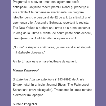
Programul ei a devenit mult mai aglomerat decât
anticipase. Obţinuse recent premiul Nobel şi prezenţa ei
era solicitată la numeroase evenimente, un program
istovitor pentru o persoană de 82 de ani. La sfârşitul unei
asemenea zile, Alexandra Schwarz, reporteră la revista
The New Yorker, s-a oferit să-i arate ce s-a mai construit
în oraş de la ultima ei vizită, de acum peste două decenii,
bineînţeles, dacă sărbătorita nu e prea obosită.
„Nu, nu”, a răspuns scriitoarea, „numai cȃnd sunt singură
mă răzbeşte oboseala.”
Annie Ernaux este o mare iubitoare de oameni.
Marina Zaharopol
(1)
Exteriors / La vie extérieure
(1993-1999) de Annie
Ernaux, citat în articolul Joannei Biggs “The Palimpsest
Sensation.” (vezi bibliografie). Traducerea în limba romȃnă
a citatelor îmi aparţine.
Sursele imaginilor