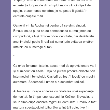
experienţa lor proprie din simplul motiv că, din lipsă de
spaţiu, o asemenea construcţie nu poate fi găsită în
centrele orașele mari.
Oamenii vin la Auchan și pentru că se simt singuri.
Ernaux caută şi ea să se contopească cu mulţimea de
cumpărători, să-şi dizolve orice identitate, dar dezideratul
anonimatului poate fi realizat numai prin evitarea oricăror
întâlniri cu numeroşii ei fani.
*
Ca orice fenomen istoric, acest mod de aprovizionare va fi
şi el înlocuit cu altele. Deja ne putem procura obiecte prin
intermediul internetului. Casierii au fost înlocuiți cu maşini
automate. Spectacolul uman s-a schimbat radical.
Autoarea își începe scrierea cu relatarea unei experienţe
de neuitat. Ȋn timpul unei excursii la Košice, Slovacia, la
scurt timp după căderea regimului comunist, Ernaux a fost
martora spectacolului tulburător al intrării colective în