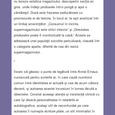
nu lezeze estetica magazinului, descoperim secţia en
gros, unde îndeşi produsele într-o pungă și apoi o
cântăreşti. Dusă este frazarea seducătoare cu
promisiunile ei de fericire. În locul ei, te ești avertizat într-
un limbaj ameninţător: „Consumul în incinta
supermagazinului este strict interzis” şi „Greutatea
produselor poate fi monitorizată la casă.” Acesta se
adresează unei populaţii socotite periculoasă, clasată într-
o categorie aparte, diferită de cea din restul
supermagazinului.
*
Încerc să găsesc o punte de legătură între Annie Ernaux,
cunoscută pentru scrierile ei, în care caută numitorul
comun între identitatea ei actuală şi cea de acum câteva
decenii, şi autoarea acestei incursiuni în lumea tăcută a
obiectelor. Constat aceeaşi atenţie şi insistenţă clinică cu
care îşi disecă personalitatea în relatările ei
autobiografice, acelaşi stil de neconfundat pe care
autoarea îl numeşte
écriture plate
, un stil minimalist în