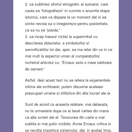
2. sa subliniez efortul etnografic al autoarei, care
cauta sa “fotografieze” in cuvinte o anumita etapa
istorica, care va dispare la un moment dat si ea
simte nevoia sa o inregistreze pentru posteritate,
ca sa nu se “piarda;”
3. sa incep traseul vizitei la supermrket cu
descrierea obiectelor, a simbolurilor si
semnificatiilor lor dar, apoi, sa ma refer din ce in ce
mai mult la aspectul uman al cumparatorilor,
incheind articolul cu: “Ernaux este o mare iubitoare
de oameni.”
Astfel, desi acest text nu se refera la experientele
intime ale scriitoarei, putem discerne aceleasi
preocupari umane si stilistice din alte lucrari ale ei.
Sunt de acord ca aceasta relatare, mai detasata,
nu te urmareste dupa ce ai lasat cartea din mana
ca alte scrieri ale el. Tensiunea din carte e mai
subtila si mai putin vizibila: Annie Ernaux critica si
se revolta impotriva sistemului, dar, in acelas timp,