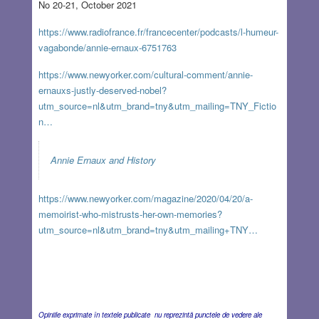
No 20-21, October 2021
https://www.radiofrance.fr/francecenter/podcasts/l-humeur-
vagabonde/annie-ernaux-6751763
https://www.newyorker.com/cultural-comment/annie-
ernauxs-justly-deserved-nobel?
utm_source=nl&utm_brand=tny&utm_mailing=TNY_Fictio
n…
Annie Ernaux and History
https://www.newyorker.com/magazine/2020/04/20/a-
memoirist-who-mistrusts-her-own-memories?
utm_source=nl&utm_brand=tny&utm_mailing+TNY…
Opiniile exprimate în textele publicate nu reprezintă punctele de vedere ale