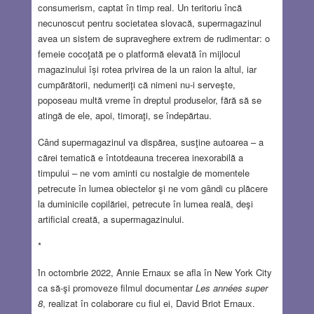
consumerism, captat în timp real. Un teritoriu încă
necunoscut pentru societatea slovacă, supermagazinul
avea un sistem de supraveghere extrem de rudimentar: o
femeie cocoţată pe o platformă elevată în mijlocul
magazinului își rotea privirea de la un raion la altul, iar
cumpărătorii, nedumeriţi că nimeni nu-i serveşte,
poposeau multă vreme în dreptul produselor, fără să se
atingă de ele, apoi, timoraţi, se îndepărtau.
Când supermagazinul va dispărea, susţine autoarea – a
cărei tematică e întotdeauna trecerea inexorabilă a
timpului – ne vom aminti cu nostalgie de momentele
petrecute în lumea obiectelor şi ne vom gȃndi cu plăcere
la duminicile copilăriei, petrecute în lumea reală, deşi
artificial creată, a supermagazinului.
*
Ȋn octombrie 2022, Annie Ernaux se afla în New York City
ca să-şi promoveze filmul documentar
Les années super
8
, realizat în colaborare cu fiul ei, David Briot Ernaux.