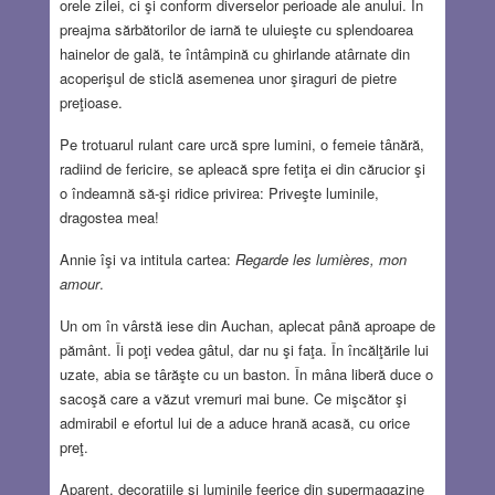
orele zilei, ci şi conform diverselor perioade ale anului. În
preajma sărbătorilor de iarnă te uluieşte cu splendoarea
hainelor de gală, te întâmpină cu ghirlande atârnate din
acoperişul de sticlă asemenea unor şiraguri de pietre
preţioase.
Pe trotuarul rulant care urcă spre lumini, o femeie tânără,
radiind de fericire, se apleacă spre fetiţa ei din cărucior şi
o îndeamnă să-şi ridice privirea: Priveşte luminile,
dragostea mea!
Annie îşi va intitula cartea:
Regarde les lumières, mon
amour
.
Un om în vârstă iese din Auchan, aplecat până aproape de
pământ. Îi poţi vedea gâtul, dar nu şi faţa. În încălţările lui
uzate, abia se târăşte cu un baston. În mâna liberă duce o
sacoşă care a văzut vremuri mai bune. Ce mişcător şi
admirabil e efortul lui de a aduce hrană acasă, cu orice
preţ.
Aparent, decoraţiile şi luminile feerice din supermagazine