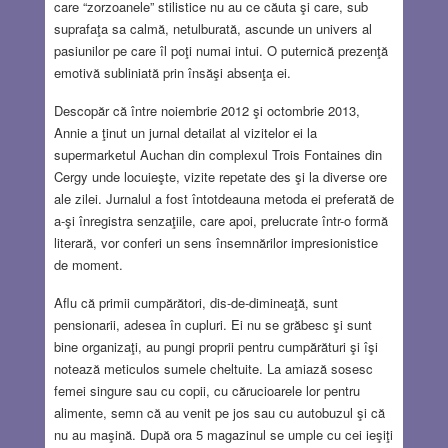
care “zorzoanele” stilistice nu au ce căuta şi care, sub
suprafaţa sa calmă, netulburată, ascunde un univers al
pasiunilor pe care îl poţi numai intui. O puternică prezenţă
emotivă subliniată prin însăşi absenţa ei.
Descopăr că între noiembrie 2012 şi octombrie 2013,
Annie a ţinut un jurnal detailat al vizitelor ei la
supermarketul Auchan din complexul Trois Fontaines din
Cergy unde locuieşte, vizite repetate des şi la diverse ore
ale zilei. Jurnalul a fost întotdeauna metoda ei preferată de
a-şi înregistra senzaţiile, care apoi, prelucrate într-o formă
literară, vor conferi un sens însemnărilor impresionistice
de moment.
Aflu că primii cumpărători, dis-de-dimineaţă, sunt
pensionarii, adesea în cupluri. Ei nu se grăbesc şi sunt
bine organizaţi, au pungi proprii pentru cumpărături şi îşi
notează meticulos sumele cheltuite. La amiază sosesc
femei singure sau cu copii, cu cărucioarele lor pentru
alimente, semn că au venit pe jos sau cu autobuzul şi că
nu au maşină. După ora 5 magazinul se umple cu cei ieşiţi