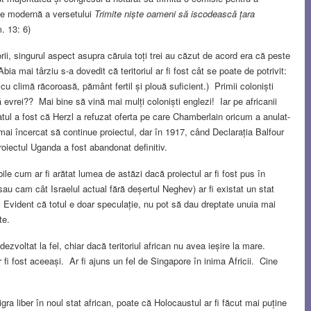
iție modernă a versetului
Trimite niște oameni să iscodească țara
. 13: 6)
rii, singurul aspect asupra căruia toți trei au căzut de acord era că peste
bia mai târziu s-a dovedit că teritoriul ar fi fost cât se poate de potrivit:
cu climă răcoroasă, pământ fertil și plouă suficient.) Primii coloniști
că evrei?? Mai bine să vină mai mulți coloniști englezi! Iar pe africanii
tatul a fost că Herzl a refuzat oferta pe care Chamberlain oricum a anulat-
 mai încercat să continue proiectul, dar în 1917, când Declarația Balfour
roiectul Uganda a fost abandonat definitiv.
bile cum ar fi arătat lumea de astăzi dacă proiectul ar fi fost pus în
sau cam cât Israelul actual fără deșertul Neghev) ar fi existat un stat
Evident că totul e doar speculație, nu pot să dau dreptate unuia mai
te.
ezvoltat la fel, chiar dacă teritoriul african nu avea ieșire la mare.
fi fost aceeași. Ar fi ajuns un fel de Singapore în inima Africii. Cine
igra liber în noul stat african, poate că Holocaustul ar fi făcut mai puține