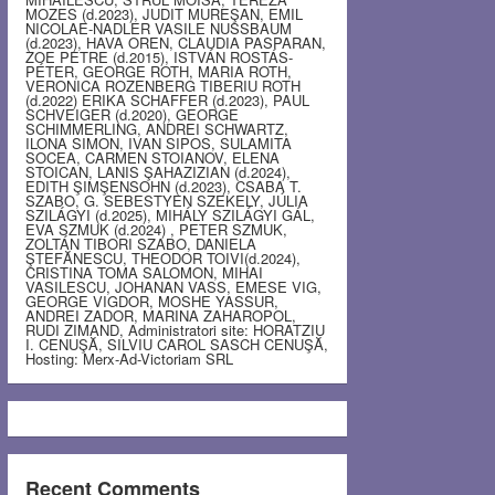
MOZES (d.2023), JUDIT MUREŞAN, EMIL
NICOLAE-NADLER VASILE NUSSBAUM
(d.2023), HAVA OREN, CLAUDIA PASPARAN,
ZOE PETRE (d.2015), ISTVÁN ROSTÁS-
PÉTER, GEORGE ROTH, MARIA ROTH,
VERONICA ROZENBERG TIBERIU ROTH
(d.2022) ERIKA SCHAFFER (d.2023), PAUL
SCHVEIGER (d.2020), GEORGE
SCHIMMERLING, ANDREI SCHWARTZ,
ILONA SIMON, IVAN SIPOS, SULAMITA
SOCEA, CARMEN STOIANOV, ELENA
STOICAN, LANIS ŞAHAZIZIAN (d.2024),
EDITH ŞIMŞENSOHN (d.2023), CSABA T.
SZABO, G. SEBESTYEN SZEKELY, JÚLIA
SZILÁGYI (d.2025), MIHÁLY SZILÁGYI GÁL,
EVA SZMUK (d.2024) , PETER SZMUK,
ZOLTÁN TIBORI SZABO, DANIELA
ŞTEFĂNESCU, THEODOR TOIVI(d.2024),
CRISTINA TOMA SALOMON, MIHAI
VASILESCU, JOHANAN VASS, EMESE VIG,
GEORGE VIGDOR, MOSHE YASSUR,
ANDREI ZADOR, MARINA ZAHAROPOL,
RUDI ZIMAND, Administratori site: HORATZIU
I. CENUŞĂ, SILVIU CAROL SASCH CENUŞĂ,
Hosting: Merx-Ad-Victoriam SRL
Recent Comments