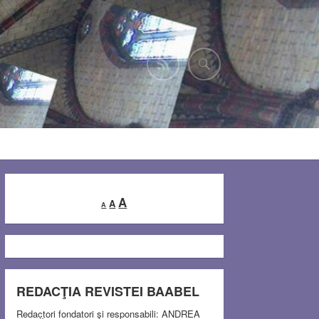
Decrease
Reset
Increase
A
A
A
font
font
font
size.
size.
size.
REDACŢIA REVISTEI BAABEL
Redactori fondatori şi responsabili: ANDREA