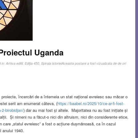
 Proiectul Uganda
 in:
Arhiva editii
,
Ediţia 450
,
Spirala istoriei
Aceasta postare a fost vizualizata de de ori
ve, proiecte, încercări de a întemeia un stat național evreiesc sau măcar o
stei serii am enumerat câteva, (
https://baabel.ro/2025/10/ce-ar-fi-fost-
-2-birobidjan/
) dar au mai fost și altele. Majoritatea nu au fost inițiate și
alții. Și nimeni nu a făcut-o nici din altruism, nici din considerente etice,
 în care „statul evreiesc” a fost o acțiune dușmănoasă, ca în cazul
ul anului 1940.