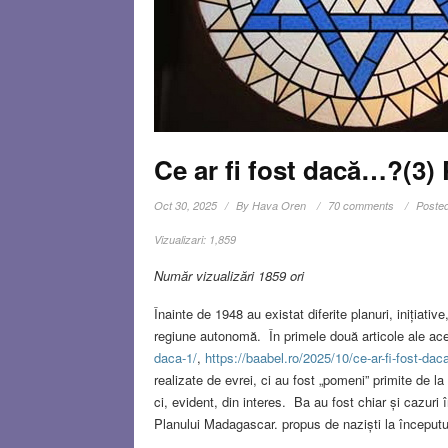
Ce ar fi fost dacă…?(3)
Oct 30, 2025
By
Hava Oren
70 comments
Posted
Vizualizari:
1,859
Număr vizualizări 1859 ori
Înainte de 1948 au existat diferite planuri, inițiati
regiune autonomă. În primele două articole ale ace
daca-1/
,
https://baabel.ro/2025/10/ce-ar-fi-fost-daca
realizate de evrei, ci au fost „pomeni” primite de la 
ci, evident, din interes. Ba au fost chiar și cazuri
Planului Madagascar. propus de naziști la început