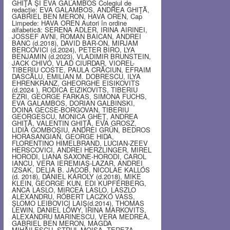
GHIŢĂ ŞI EVA GALAMBOS Colegiul de
redacţie: EVA GALAMBOS, ANDREA GHIŢĂ,
GABRIEL BEN MERON, HAVA OREN, Cap
Limpede: HAVA OREN Autori în ordine
alfabetică: SERENA ADLER, IRINA AIRINEI,
JOSSEF AVNI, ROMAN BAICAN, ANDREI
BANC (d.2018), DAVID BAR-ON, MIRJAM
BERCOVICI (d.2024), PETER BIRO, LYA
BENJAMIN (d.2023), VLADIMIR BRUNSTEIN,
JACK CHIVO, VLAD CIURDAR, VIOREL-
TIBERIU COSTE, PAULA CRĂCIUN, EFRAIM
DASCĂLU, EMILIAN M. DOBRESCU, ILYA
EHRENKRANZ, GHEORGHE EISIKOVITS
(d.2024 ), RODICA EIZIKOVITS, TIBERIU
EZRI, GEORGE FARKAS, SIMONA FUCHS,
EVA GALAMBOS, DORIAN GALBINSKI,
DOINA GECSE-BORGOVAN, TIBERIU
GEORGESCU, MONICA GHEŢ, ANDREA
GHIŢĂ, VALENTIN GHIŢĂ, EVA GROSZ,
LIDIA GOMBOŞIU, ANDREI GRÜN, BEDROS
HORASANGIAN, GEORGE HIDA,
FLORENTINO HIMELBRAND, LUCIAN-ZEEV
HERSCOVICI, ANDREI HERZLINGER, MIREL
HORODI, LIANA SAXONE-HORODI, CAROL
IANCU, VERA IEREMIAŞ-LAZAR, ANDREI
IZSAK, DELIA B. JACOB, NICOLAE KALLÓS
(d. 2018), DÁNIEL KÁROLY (d.2018), MIKE
KLEIN, GEORGE KUN, EDI KUPFERBERG,
ANCA LASLO, MIRCEA LASLO, LASZLO
ALEXANDRU, RÓBERT LACZKÓ VASS,
ŞLOMO LEIBOVICI LAIŞ(d.2014), THOMAS
LEWIN, DANIEL LŐWY, IRINA MARKOVITS,
ALEXANDRU MARINESCU, VERA MEDREA,
GABRIEL BEN MERON, MAGDA
MIHĂILESCU, STRUL MOISA, TEREZA