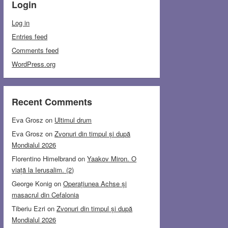
Login
Log in
Entries feed
Comments feed
WordPress.org
Recent Comments
Eva Grosz
on
Ultimul drum
Eva Grosz
on
Zvonuri din timpul și după
Mondialul 2026
Florentino Himelbrand
on
Yaakov Miron. O
viață la Ierusalim. (2)
George Konig
on
Operațiunea Achse și
masacrul din Cefalonia
Tiberiu Ezri
on
Zvonuri din timpul și după
Mondialul 2026