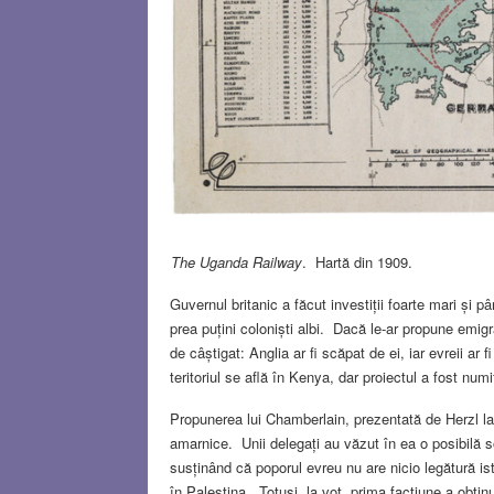
The Uganda Railway
. Hartă din 1909.
Guvernul britanic a făcut investiții foarte mari și p
prea puțini coloniști albi. Dacă le-ar propune emigra
de câștigat: Anglia ar fi scăpat de ei, iar evreii a
teritoriul se află în Kenya, dar proiectul a fost nu
Propunerea lui Chamberlain, prezentată de Herzl la 
amarnice. Unii delegați au văzut în ea o posibilă solu
susținând că poporul evreu nu are nicio legătură ist
în Palestina. Totuși, la vot, prima facțiune a obțin