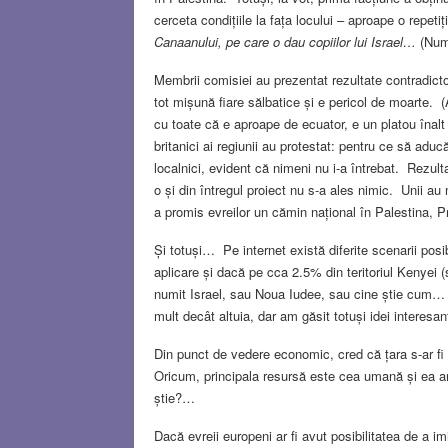
cerceta condițiile la fața locului – aproape o repet
Canaanului, pe care o dau copiilor lui Israel…
(Num
Membrii comisiei au prezentat rezultate contradicto
tot mișună fiare sălbatice și e pericol de moarte. (A
cu toate că e aproape de ecuator, e un platou înalt 
britanici ai regiunii au protestat: pentru ce să adu
localnici, evident că nimeni nu i-a întrebat. Rezul
o și din întregul proiect nu s-a ales nimic. Unii au
a promis evreilor un cămin național în Palestina, P
Și totuși… Pe internet există diferite scenarii posi
aplicare și dacă pe cca 2.5% din teritoriul Kenyei (
numit Israel, sau Noua Iudee, sau cine știe cum… 
mult decât altuia, dar am găsit totuși idei interesan
Din punct de vedere economic, cred că țara s-ar fi d
Oricum, principala resursă este cea umană și ea ar 
știe?…
Dacă evreii europeni ar fi avut posibilitatea de a im