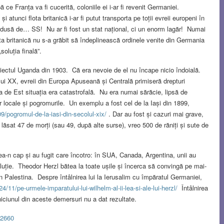
e Franța va fi cucerită, coloniile ei i-ar fi revenit Germaniei.
tunci flota britanică i-ar fi putut transporta pe toții evreii europeni în
ondusă de… SS! Nu ar fi fost un stat național, ci un enorm lagăr! Numai
ta britanică nu s-a grăbit să îndeplinească ordinele venite din Germania
soluția finală”.
oiectul Uganda din 1903. Că era nevoie de el nu încape nicio îndoială.
ului XX, evreii din Europa Apuseană și Centrală primiseră drepturi
a de Est situația era catastrofală. Nu era numai sărăcie, lipsă de
or locale și pogromurile. Un exemplu a fost cel de la Iași din 1899,
09/pogromul-de-la-iasi-din-secolul-xix/
. Dar au fost și cazuri mai grave,
lăsat 47 de morți (sau 49, după alte surse), vreo 500 de răniți și sute de
umea-n cap și au fugit care încotro: în SUA, Canada, Argentina, unii au
luție. Theodor Herzl bătea la toate ușile și încerca să convingă pe mai-
în Palestina. Despre întâlnirea lui la Ierusalim cu împăratul Germaniei,
4/11/pe-urmele-imparatului-lui-wilhelm-al-ii-lea-si-ale-lui-herzl/
Întâlnirea
iciunul din aceste demersuri nu a dat rezultate.
42660