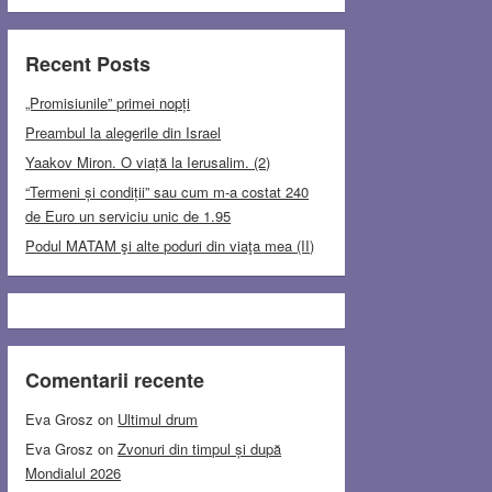
Recent Posts
„Promisiunile” primei nopți
Preambul la alegerile din Israel
Yaakov Miron. O viață la Ierusalim. (2)
“Termeni și condiții” sau cum m-a costat 240
de Euro un serviciu unic de 1.95
Podul MATAM şi alte poduri din viaţa mea (II)
Comentarii recente
Eva Grosz
on
Ultimul drum
Eva Grosz
on
Zvonuri din timpul și după
Mondialul 2026