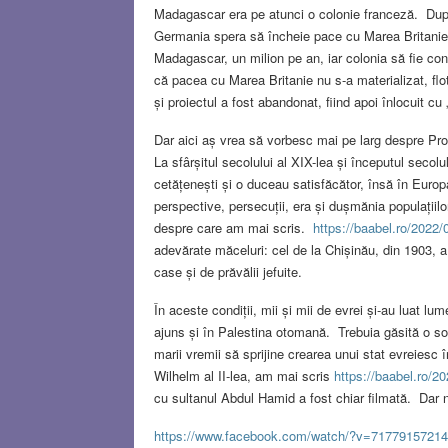
Madagascar era pe atunci o colonie franceză. După c
Germania spera să încheie pace cu Marea Britanie și a
Madagascar, un milion pe an, iar colonia să fie c
că pacea cu Marea Britanie nu s-a materializat, flo
și proiectul a fost abandonat, fiind apoi înlocuit cu „
Dar aici aș vrea să vorbesc mai pe larg despre Pr
La sfârșitul secolului al XIX-lea și începutul secol
cetățenești și o duceau satisfăcător, însă în Europ
perspective, persecuții, era și dușmănia populațiil
despre care am mai scris.
https://baabel.ro/2022/
adevărate măceluri: cel de la Chișinău, din 1903, a 
case și de prăvălii jefuite.
În aceste condiții, mii și mii de evrei și-au luat l
ajuns și în Palestina otomană. Trebuia găsită o so
marii vremii să sprijine crearea unui stat evreiesc 
Wilhelm al II-lea, am mai scris
https://baabel.ro/202
cu sultanul Abdul Hamid a fost chiar filmată. Dar n
https://www.facebook.com/watch/?v=7177915721