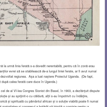
ână la urmă linia ferată s-a dovedit nerentabilă, pentru că în zonă erau
nților evrei să se stabilească de-a lungul liniei ferate, ar fi avut numai
r fi dezvoltat regiunea. Așa a luat naștere Proiectul Uganda. (De fapt,
mit după calea ferată care duce în Uganda.)
cel de al VI-lea Congres Sionist din Basel, în 1903, a dezlănțuit dispute
ție și au sprijinit-o cu căldură, alții s-au împotrivit cu îndârjire,
orică și spirituală cu pământul african și o soluție viabilă poate fi numai
ut majoritatea și congresul a hotărât să trimită o comisie pentru a