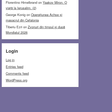
Florentino Himelbrand
on
Yaakov Miron. O
viață la Ierusalim. (2)
George Konig
on
Operațiunea Achse și
masacrul din Cefalonia
Tiberiu Ezri
on
Zvonuri din timpul și după
Mondialul 2026
Login
Log in
Entries feed
Comments feed
WordPress.org