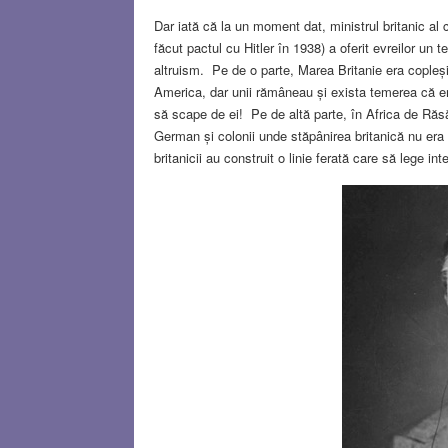
Dar iată că la un moment dat, ministrul britanic al 
făcut pactul cu Hitler în 1938) a oferit evreilor un
altruism. Pe de o parte, Marea Britanie era copleșit
America, dar unii rămâneau și exista temerea că emi
să scape de ei! Pe de altă parte, în Africa de Răsăr
German și colonii unde stăpânirea britanică nu era
britanicii au construit o linie ferată care să lege in