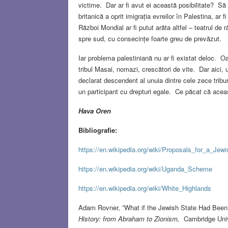
victime. Dar ar fi avut ei această posibilitate? Să 
britanică a oprit imigrația evreilor în Palestina, ar 
Război Mondial ar fi putut arăta altfel – teatrul de ră
spre sud, cu consecințe foarte greu de prevăzut.
Iar problema palestiniană nu ar fi existat deloc. Oar
tribul Masai, nomazi, crescători de vite. Dar aici, u
declarat descendent al unuia dintre cele zece triburi
un participant cu drepturi egale. Ce păcat că aceas
Hava Oren
Bibliografie:
https://en.wikipedia.org/wiki/Proposals_for_a_Jew
https://en.wikipedia.org/wiki/Uganda_Scheme
https://en.wikipedia.org/wiki/White_Highlands
Adam Rovner, ”What if the Jewish State Had Been e
History: from Abraham to Zionism,
Cambridge Univ