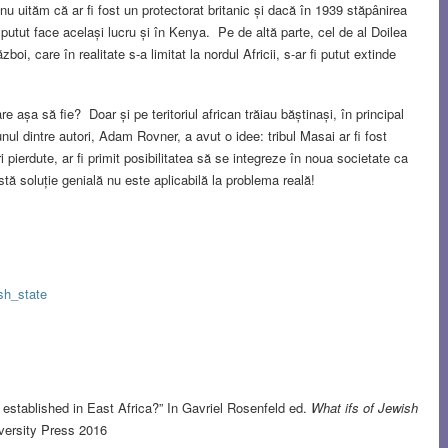
nu uităm că ar fi fost un protectorat britanic și dacă în 1939 stăpânirea
fi putut face același lucru și în Kenya. Pe de altă parte, cel de al Doilea
zboi, care în realitate s-a limitat la nordul Africii, s-ar fi putut extinde
e așa să fie? Doar și pe teritoriul african trăiau băștinași, în principal
nul dintre autori, Adam Rovner, a avut o idee: tribul Masai ar fi fost
 pierdute, ar fi primit posibilitatea să se integreze în noua societate ca
tă soluție genială nu este aplicabilă la problema reală!
ish_state
stablished in East Africa?” In Gavriel Rosenfeld ed.
What ifs of Jewish
ersity Press 2016