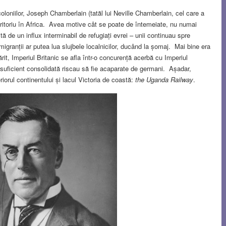
coloniilor, Joseph Chamberlain (tatăl lui Neville Chamberlain, cel care a
 teritoriu în Africa. Avea motive cât se poate de întemeiate, nu numai
ă de un influx interminabil de refugiați evrei – unii continuau spre
granții ar putea lua slujbele localnicilor, ducând la șomaj. Mai bine era
it, Imperiul Britanic se afla într-o concurență acerbă cu Imperiul
 suficient consolidată riscau să fie acaparate de germani. Așadar,
teriorul continentului și lacul Victoria de coastă:
the Uganda Railway
.