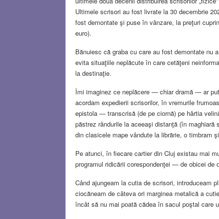
ultimele două decenii distribuirea scrisorilor „fiz
Ultimele scrisori au fost livrate la 30 decembrie 20
fost demontate şi puse în vânzare, la preţuri cup
euro).
Bănuiesc că graba cu care au fost demontate nu a fo
evita situaţiile neplăcute în care cetăţeni neinfor
la destinaţie.
Îmi imaginez ce neplăcere — chiar dramă — ar put
acordam expedierii scrisorilor, în vremurile frumoa
epistola — transcrisă (de pe ciornă) pe hârtia vel
păstrez rândurile la aceeaşi distanţă (în maghiar
din clasicele mape vândute la librărie, o timbram ş
Pe atunci, în fiecare cartier din Cluj existau mai m
programul ridicării corespondenţei — de obicei de do
Când ajungeam la cutia de scrisori, introduceam pl
ciocăneam de câteva ori marginea metalică a cutiei, 
încât să nu mai poată cădea în sacul poştal care ur