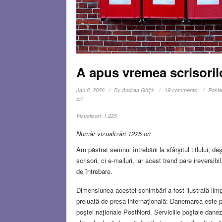
A apus vremea scrisoril
Jan 8, 2026
By
Andrea Ghiţă
19 comments
Poste
ori
Vizualizari:
1,225
Număr vizualizări 1225 ori
Am păstrat semnul întrebării la sfârşitul titlului,
scrisori, ci e-mailuri, iar acest trend pare irever
de întrebare.
Dimensiunea acestei schimbări a fost ilustrată limp
preluată de presa internaţională: Danemarca este pri
poştei naţionale PostNord. Serviciile poştale dane