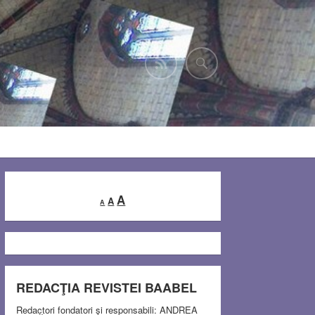
Decrease
Reset
Increase
A
A
A
font
font
font
size.
size.
size.
REDACŢIA REVISTEI BAABEL
Redactori fondatori şi responsabili: ANDREA