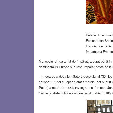
Detaliu din ultima t
Fecioară din Sablon
Francisc de Taxis 
împăratului Frederi
Monopolul ei, garantat de împărat, a durat până î
dominantă în Europa şi a răscumpărat poşta de la f
– În cea de a doua jumătate a secolului al XIX
–
lea
scrisori. Atunci au apărut atât timbrele, cât şi cuti
Poste) a apărut în 1653, invenţia unui francez, Je
Cutiile poştale publice s-au răspândit abia în 1850