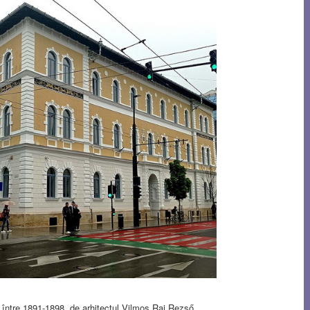
it între 1891-1898, de arhitectul Vilmos Raj Rezső