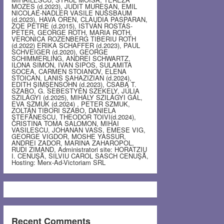
MOZES (d.2023), JUDIT MUREŞAN, EMIL
NICOLAE-NADLER VASILE NUSSBAUM
(d.2023), HAVA OREN, CLAUDIA PASPARAN,
ZOE PETRE (d.2015), ISTVÁN ROSTÁS-
PÉTER, GEORGE ROTH, MARIA ROTH,
VERONICA ROZENBERG TIBERIU ROTH
(d.2022) ERIKA SCHAFFER (d.2023), PAUL
SCHVEIGER (d.2020), GEORGE
SCHIMMERLING, ANDREI SCHWARTZ,
ILONA SIMON, IVAN SIPOS, SULAMITA
SOCEA, CARMEN STOIANOV, ELENA
STOICAN, LANIS ŞAHAZIZIAN (d.2024),
EDITH ŞIMŞENSOHN (d.2023), CSABA T.
SZABO, G. SEBESTYEN SZEKELY, JÚLIA
SZILÁGYI (d.2025), MIHÁLY SZILÁGYI GÁL,
EVA SZMUK (d.2024) , PETER SZMUK,
ZOLTÁN TIBORI SZABO, DANIELA
ŞTEFĂNESCU, THEODOR TOIVI(d.2024),
CRISTINA TOMA SALOMON, MIHAI
VASILESCU, JOHANAN VASS, EMESE VIG,
GEORGE VIGDOR, MOSHE YASSUR,
ANDREI ZADOR, MARINA ZAHAROPOL,
RUDI ZIMAND, Administratori site: HORATZIU
I. CENUŞĂ, SILVIU CAROL SASCH CENUŞĂ,
Hosting: Merx-Ad-Victoriam SRL
Recent Comments