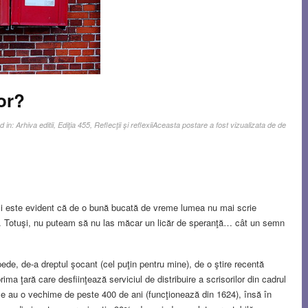
or?
d in:
Arhiva editii
,
Ediţia 455
,
Reflecţii şi reflexii
Aceasta postare a fost vizualizata de de
 deşi este evident că de o bună bucată de vreme lumea nu mai scrie
sibil. Totuşi, nu puteam să nu las măcar un licăr de speranţă… cât un semn
ede, de-a dreptul şocant (cel puţin pentru mine), de o ştire recentă
ma ţară care desfiinţează serviciul de distribuire a scrisorilor din cadrul
ze au o vechime de peste 400 de ani (funcţionează din 1624), însă în