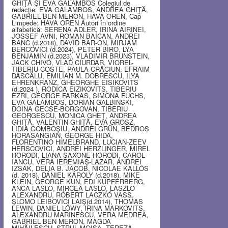
GHIŢĂ ŞI EVA GALAMBOS Colegiul de
redacţie: EVA GALAMBOS, ANDREA GHIŢĂ,
GABRIEL BEN MERON, HAVA OREN, Cap
Limpede: HAVA OREN Autori în ordine
alfabetică: SERENA ADLER, IRINA AIRINEI,
JOSSEF AVNI, ROMAN BAICAN, ANDREI
BANC (d.2018), DAVID BAR-ON, MIRJAM
BERCOVICI (d.2024), PETER BIRO, LYA
BENJAMIN (d.2023), VLADIMIR BRUNSTEIN,
JACK CHIVO, VLAD CIURDAR, VIOREL-
TIBERIU COSTE, PAULA CRĂCIUN, EFRAIM
DASCĂLU, EMILIAN M. DOBRESCU, ILYA
EHRENKRANZ, GHEORGHE EISIKOVITS
(d.2024 ), RODICA EIZIKOVITS, TIBERIU
EZRI, GEORGE FARKAS, SIMONA FUCHS,
EVA GALAMBOS, DORIAN GALBINSKI,
DOINA GECSE-BORGOVAN, TIBERIU
GEORGESCU, MONICA GHEŢ, ANDREA
GHIŢĂ, VALENTIN GHIŢĂ, EVA GROSZ,
LIDIA GOMBOŞIU, ANDREI GRÜN, BEDROS
HORASANGIAN, GEORGE HIDA,
FLORENTINO HIMELBRAND, LUCIAN-ZEEV
HERSCOVICI, ANDREI HERZLINGER, MIREL
HORODI, LIANA SAXONE-HORODI, CAROL
IANCU, VERA IEREMIAŞ-LAZAR, ANDREI
IZSAK, DELIA B. JACOB, NICOLAE KALLÓS
(d. 2018), DÁNIEL KÁROLY (d.2018), MIKE
KLEIN, GEORGE KUN, EDI KUPFERBERG,
ANCA LASLO, MIRCEA LASLO, LASZLO
ALEXANDRU, RÓBERT LACZKÓ VASS,
ŞLOMO LEIBOVICI LAIŞ(d.2014), THOMAS
LEWIN, DANIEL LŐWY, IRINA MARKOVITS,
ALEXANDRU MARINESCU, VERA MEDREA,
GABRIEL BEN MERON, MAGDA
MIHĂILESCU, STRUL MOISA, TEREZA