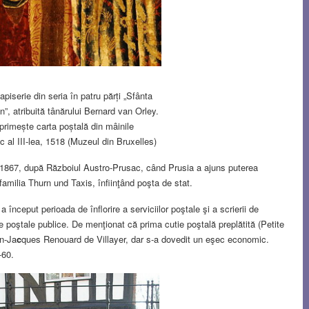
apiserie din seria în patru părți „Sfânta
”, atribuită tânărului Bernard van Orley.
primește carta poștală din mâinile
c al III-lea, 1518 (Muzeul din Bruxelles)
n 1867, după Războiul Austro-Prusac, când Prusia a ajuns puterea
amilia Thurn und Taxis, înfiinţând poşta de stat.
 a început perioada de înflorire a serviciilor poştale şi a scrierii de
ile poştale publice. De menţionat că prima cutie poştală preplătită (Petite
an-Ja
c
ques Renouard de Villayer, dar s-a dovedit un eşec economic.
-60.