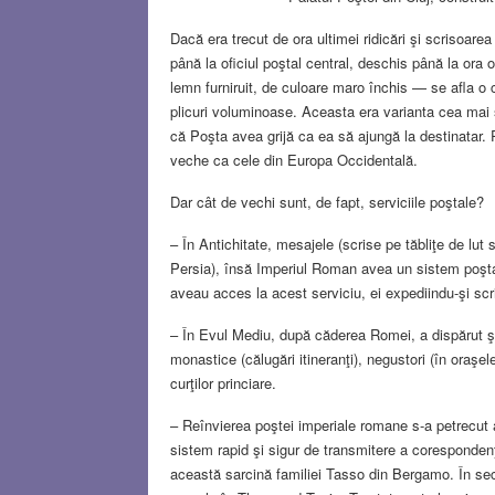
Dacă era trecut de ora ultimei ridicări şi scrisoa
până la oficiul poştal central, deschis până la ora 
lemn furniruit, de culoare maro închis — se afla 
plicuri voluminoase. Aceasta era varianta cea mai
că Poşta avea grijă ca ea să ajungă la destinatar. 
veche ca cele din Europa Occidentală.
Dar cât de vechi sunt, de fapt, serviciile poştale?
– În Antichitate, mesajele (scrise pe tăbliţe de lut
Persia), însă Imperiul Roman avea un sistem poşta
aveau acces la acest serviciu, ei expediindu-şi scriso
– În Evul Mediu, după căderea Romei, a dispărut şi s
monastice (călugări itineranţi), negustori (în oraşele 
curţilor princiare.
– Reînvierea poştei imperiale romane s-a petrecut 
sistem rapid şi sigur de transmitere a corespondenţe
această sarcină familiei Tasso din Bergamo. În sec