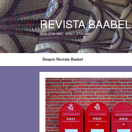
REVISTA BAABEL
ISSN 2734-4967, ISSN-L 2734-4967
Despre Revista Baabel