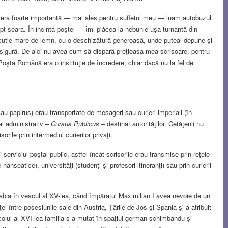
rea era foarte importantă — mai ales pentru sufletul meu — luam autobuzul
opt seara. În incinta poştei — îmi plăcea la nebunie uşa turnantă din
o cutie mare de lemn, cu o deschizătură generoasă, unde puteai depune şi
 sigură. De aici nu avea cum să dispară preţioasa mea scrisoare, pentru
Poşta Română era o instituţie de încredere, chiar dacă nu la fel de
 sau papirus) erau transportate de mesageri sau curieri imperiali (în
l administrativ –
Cursus Publicus
– destinat autorităţilor. Cetăţenii nu
rile prin intermediul curierilor privaţi.
erviciul poştal public, astfel încât scrisorile erau transmise prin reţele
hanseatice), universităţi (studenţi şi profesori itineranţi) sau prin curierii
abia în veacul al XV-lea, când împăratul Maximilian I avea nevoie de un
i între posesiunile sale din Austria, Ţările de Jos şi Spania şi a atribuit
olul al XVI-lea familia s-a mutat în spaţiul german schimbându-şi