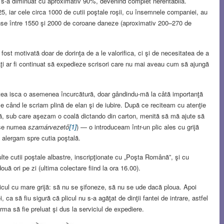
ice” s-a diminuat cu aproximativ 90%, devenind complet nerentabilă.
25, iar cele circa 1000 de cutii poştale roşii, cu însemnele companiei, au
rinse între 1550 şi 2000 de coroane daneze (aproximativ 200–270 de
st motivată doar de dorinţa de a le valorifica, ci şi de necesitatea de a
maţi ar fi continuat să expedieze scrisori care nu mai aveau cum să ajungă
ea isca o asemenea încurcătură, doar gândindu-mă la câtă importanţă
se când le scriam plină de elan şi de iubire. După ce reciteam cu atenţie
ină, sub care aşezam o coală dictando din carton, menită să mă ajute să
ă se numea
szamárvezető
[1]
) — o introduceam într-un plic ales cu grijă
i alergam spre cutia poştală.
ulte cutii poştale albastre, inscripţionate cu „Poşta Română”, şi cu
uă ori pe zi (ultima colectare fiind la ora 16.00).
icul cu mare grijă: să nu se şifoneze, să nu se ude dacă ploua. Apoi
ca să fiu sigură că plicul nu s-a agăţat de dinţii fantei de intrare, astfel
ma să fie preluat şi dus la serviciul de expediere.