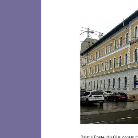
Palatul Poştei din Cluj, constru