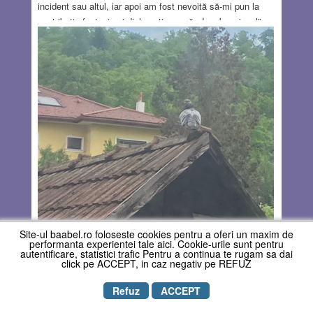
incident sau altul, iar apoi am fost nevoită să-mi pun la
contribuţie fantezia şi diplomaţia ca să „dreg busuiocul”.
Ce n-aş fi dat să existe o formulă magică de „desfacere” a
celor deja făcute! Aceste rânduri mi-au fost inspirate
(printre altele) şi de manifestarea (din 26 iulie a.c.) de
omagiere a controversatului savant român Nicolae
Paulescu, organizată de Academia Română…
Read
more…
AUG 12, 2021
17 COMMENTS
Site-ul baabel.ro foloseste cookies pentru a oferi un maxim de
performanta experientei tale aici. Cookie-urile sunt pentru
autentificare, statistici trafic Pentru a continua te rugam sa dai
click pe ACCEPT, in caz negativ pe REFUZ
Refuz
ACCEPT