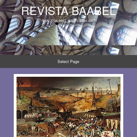
REVISTA BAABEL
ISSN 2734-4967, ISSN-L 2734-4967
Select Page