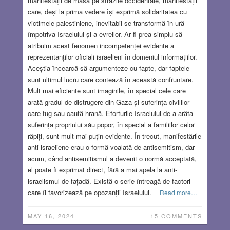
manifestații de masă pe străzile occidentale, manifestații
care, deși la prima vedere își exprimă solidaritatea cu
victimele palestiniene, inevitabil se transformă în ură
împotriva Israelului și a evreilor. Ar fi prea simplu să
atribuim acest fenomen incompetenței evidente a
reprezentanților oficiali israelieni în domeniul informațiilor.
Aceștia încearcă să argumenteze cu fapte, dar faptele
sunt ultimul lucru care contează în această confruntare.
Mult mai eficiente sunt imaginile, în special cele care
arată gradul de distrugere din Gaza și suferința civililor
care fug sau caută hrană. Eforturile Israelului de a arăta
suferința propriului său popor, în special a familiilor celor
răpiți, sunt mult mai puțin evidente. În trecut, manifestările
anti-israeliene erau o formă voalată de antisemitism, dar
acum, când antisemitismul a devenit o normă acceptată,
el poate fi exprimat direct, fără a mai apela la anti-
israelismul de fațadă. Există o serie întreagă de factori
care îi favorizează pe opozanții Israelului.
Read more…
MAY 16, 2024
15 COMMENTS