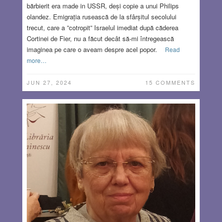
bărbierit era made in USSR, deși copie a unui Philips
olandez. Emigrația rusească de la sfârșitul secolului
trecut, care a ”cotropit” Israelul imediat după căderea
Cortinei de Fier, nu a făcut decât să-mi întregească
imaginea pe care o aveam despre acel popor.
Read
more…
JUN 27, 2024
15 COMMENTS