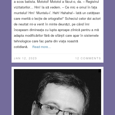
a scos batista. Mototol! Mototol a făcut-o, da. – Registrul
vizitatorilor… Hm! Ia să vedem. – Ce mic e omul în fața
muntelui! Hm! ‘Muntelu-i’. Heh! Hahaha!– Iată un cetățean
care merită o lecție de ortografie!” Scheciul celor doi actori
de neuitat mi-a venit în minte deunăzi, pe când îmi
începeam dimineața cu lupta aproape zilnică pentru a mă
adapta modificărilor fără de sfârșit care apar în sistemele
tehnologice care fac parte din viața noastră
cotidiană.
Read more…
JAN 12, 2023
12 COMMENTS