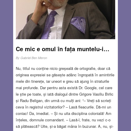
Ce mic e omul în fața muntelu-i…
By
Gabriel Ben Meron
Nu, titlul nu conține nicio greșeală de ortografie, doar că
originea expresiei se găsește adânc îngropată în amintirile
mele din tinerețe, iar uneori e greu să ajung în straturile
mai profunde. Dar pentru asta există Dr. Google, cel care
le știe pe toate, și iată dialogul dintre Grigore Vasiliu Birlic
și Radu Beligan, din urmă cu mulți ani: “– Vreți să scrieți
ceva în registrul vizitatorilor? – Lasă fleacurile. Dă-mi un
coniac! Da, imediat. – Și nu uita disciplina colonială! Am
înțeles, domnule comandant. – Lasă-l, frate, nu vezi c-o
să plătească? Uite, și-a băgat mâna în buzunar. A, nu, și-