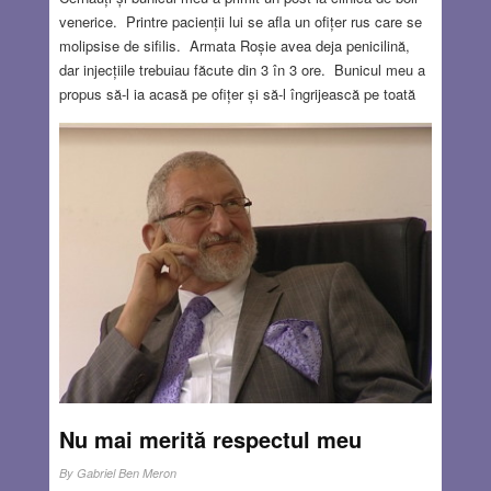
venerice. Printre pacienții lui se afla un ofițer rus care se
molipsise de sifilis. Armata Roșie avea deja penicilină,
dar injecțiile trebuiau făcute din 3 în 3 ore. Bunicul meu a
propus să-l ia acasă pe ofițer și să-l îngrijească pe toată
durata tratamentului. Ofițerul a acceptat, iar la sfârșit… a
cerut mâna mamei mele! Bunicul nu îndrăznea să-l
refuze, așa că i-a cerut un „timp de gândire”. A doua zi și-
au făcut bagajele și s-au „repatriat” în România – norocul
lor, pentru că în ziua următoare, granița s-a închis. Deci îi
sunt recunoscătoare ofițerului rus că m-am născut în
România! Dar de fapt nu despre asta voiam să scriu, ci
despre originea bolii, un subiect foarte controversat care
nu a fost complet elucidat nici până astăzi.
Read more…
MAY 4, 2023
10 COMMENTS
Nu mai merită respectul meu
By
Gabriel Ben Meron