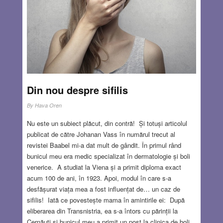
JUN 17, 2021
15 COMMENTS
Din nou despre sifilis
By
Hava Oren
Nu este un subiect plăcut, din contră! Și totuși articolul
publicat de către Johanan Vass în numărul trecut al
revistei Baabel mi-a dat mult de gândit. În primul rând
bunicul meu era medic specializat în dermatologie și boli
venerice. A studiat la Viena și a primit diploma exact
acum 100 de ani, în 1923. Apoi, modul în care s-a
desfășurat viața mea a fost influențat de… un caz de
sifilis! Iată ce povestește mama în amintirile ei: După
eliberarea din Transnistria, ea s-a întors cu părinții la
Cernăuți și bunicul meu a primit un post la clinica de boli