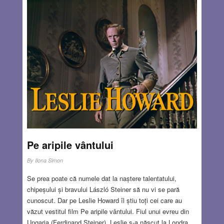
Pe aripile vântului
By
Ilona Simon
Se prea poate că numele dat la naștere talentatului,
chipeșului și bravului László Steiner să nu vi se pară
cunoscut. Dar pe Leslie Howard îl știu toți cei care au
văzut vestitul film Pe aripile vântului. Fiul unui evreu din
Ungaria (Ferdinand Steiner), Leslie s-a născut la Londra,