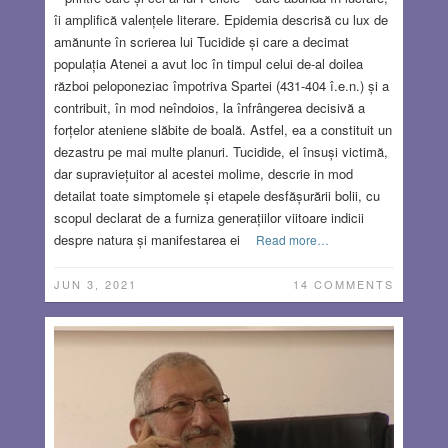
îi amplifică valențele literare. Epidemia descrisă cu lux de
amănunte în scrierea lui Tucidide și care a decimat
populația Atenei a avut loc în timpul celui de-al doilea
război peloponeziac împotriva Spartei (431-404 î.e.n.) și a
contribuit, în mod neîndoios, la înfrângerea decisivă a
forțelor ateniene slăbite de boală. Astfel, ea a constituit un
dezastru pe mai multe planuri. Tucidide, el însuși victimă,
dar supraviețuitor al acestei molime, descrie in mod
detailat toate simptomele și etapele desfășurării bolii, cu
scopul declarat de a furniza generațiilor viitoare indicii
despre natura și manifestarea ei
Read more…
JUN 3, 2021
14 COMMENTS