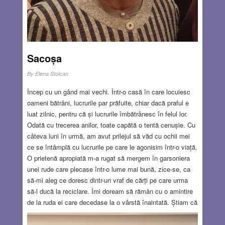
Sacoșa
By
Elena Stoican
Încep cu un gând mai vechi. Într-o casă în care locuiesc
oameni bătrâni, lucrurile par prăfuite, chiar dacă praful e
luat zilnic, pentru că și lucrurile îmbătrânesc în felul lor.
Odată cu trecerea anilor, toate capătă o tentă cenușie. Cu
câteva luni în urmă, am avut prilejul să văd cu ochii mei
ce se întâmplă cu lucrurile pe care le agonisim într-o viață.
O prietenă apropiată m-a rugat să mergem în garsoniera
unei rude care plecase într-o lume mai bună, zice-se, ca
să-mi aleg ce doresc dintr-un vraf de cărți pe care urma
să-l ducă la reciclare. Îmi doream să rămân cu o amintire
de la ruda ei care decedase la o vârstă înaintată. Știam că
va fi dureros să văd acel spațiu unde mai fusesem cu
diferite ocazii, când posesoarea cărților era încă în viață.