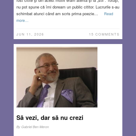
fost citite şi din acest motiv eram atentă şi la „stil”. Totuşi,
nu pot spune că îmi doream un public cititor. Lucrurile s-au
schimbat atunci când am scris prima poezie…
Read
more…
JUN 11, 2026
15 COMMENTS
Să vezi, dar să nu crezi
By
Gabriel Ben Meron