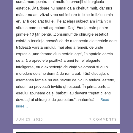
sumă mare pentru mai multe intervenții chirurgicale
estetice. „Mă doare nu numai că a cheltuit mult, dar nici
măcar nu am văzut vreo schimbare în bine în fizionomia
ei”, ar fi declarat fiul ei. Pe același subiect am întâlnit o
știre la care nu mă așteptam. Deși Franța este printre
primele 10 țări pentru „consumul” de chirurgie estetică,
există o tendință crescândă de a respecta elementele care
trădează vârsta omului, mai ales a femeii, de unde
expresia „une femme d’un certain age”, în spatele căreia
se află o apreciere pozitivă a unei femei elegante,
inteligente, cu o experiență de viață valoroasă și cu o
încredere de sine demnă de remarcat. Fără discuție, o
asemenea femeie nu are nevoie de niciun artificiu estetic,
oricum ea provoacă invidie și respect. În prima parte a
eseului spuneam că și bărbații au devenit treptat clienți
devotați ai chirurgiei de „corectare” anatomică.
Read
more…
JUN 25, 2026
7 COMMENTS