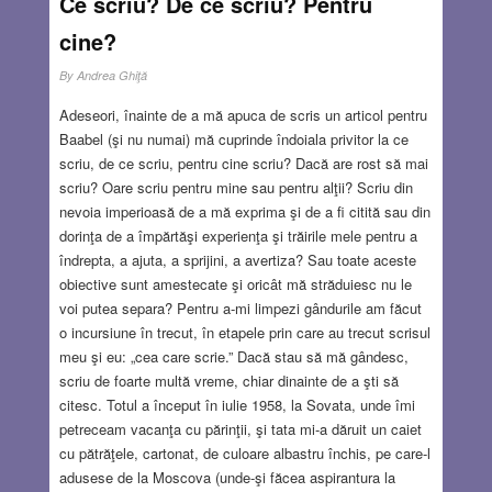
Ce scriu? De ce scriu? Pentru
cine?
By
Andrea Ghiţă
Adeseori, înainte de a mă apuca de scris un articol pentru
Baabel (şi nu numai) mă cuprinde îndoiala privitor la ce
scriu, de ce scriu, pentru cine scriu? Dacă are rost să mai
scriu? Oare scriu pentru mine sau pentru alţii? Scriu din
nevoia imperioasă de a mă exprima şi de a fi citită sau din
dorinţa de a împărtăşi experienţa şi trăirile mele pentru a
îndrepta, a ajuta, a sprijini, a avertiza? Sau toate aceste
obiective sunt amestecate şi oricât mă străduiesc nu le
voi putea separa? Pentru a-mi limpezi gândurile am făcut
o incursiune în trecut, în etapele prin care au trecut scrisul
meu şi eu: „cea care scrie.” Dacă stau să mă gândesc,
scriu de foarte multă vreme, chiar dinainte de a şti să
citesc. Totul a început în iulie 1958, la Sovata, unde îmi
petreceam vacanţa cu părinţii, şi tata mi-a dăruit un caiet
cu pătrăţele, cartonat, de culoare albastru închis, pe care-l
adusese de la Moscova (unde-şi făcea aspirantura la