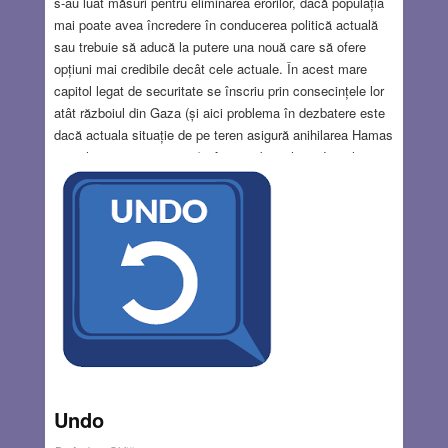
s-au luat măsuri pentru eliminarea erorilor, dacă populația
mai poate avea încredere în conducerea politică actuală
sau trebuie să aducă la putere una nouă care să ofere
opțiuni mai credibile decât cele actuale. În acest mare
capitol legat de securitate se înscriu prin consecințele lor
atât războiul din Gaza (și aici problema în dezbatere este
dacă actuala situație de pe teren asigură anihilarea Hamas
și a altor grupări teroriste) cât și războaiele cu Iranul și
Libanul. În subsidiar este vorba și de capacitatea țării de a
suporta războaie pe mai multe fronturi și prețul acestora,
măsura în care afectează dezvoltarea economică a țării,
în condițiile în care costul războaielor se ridică la multe
miliarde de dolari și subminează bugetul țării.
Read
more…
AUG 6, 2026
6 COMMENTS
Undo