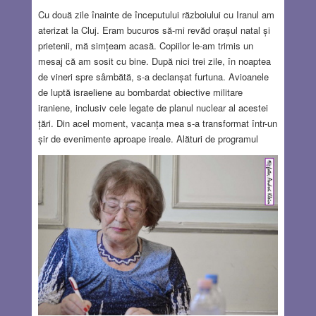
Cu două zile înainte de începutului războiului cu Iranul am
aterizat la Cluj. Eram bucuros să-mi revăd orașul natal și
prietenii, mă simțeam acasă. Copiilor le-am trimis un
mesaj că am sosit cu bine. După nici trei zile, în noaptea
de vineri spre sâmbătă, s-a declanșat furtuna. Avioanele
de luptă israeliene au bombardat obiective militare
iraniene, inclusiv cele legate de planul nuclear al acestei
țări. Din acel moment, vacanța mea s-a transformat într-un
șir de evenimente aproape ireale. Alături de programul
încărcat pe care-l aveam, la loc de frunte se afla site-ul
israelian Ynet care transmitea non-stop știri despre război,
precum și stațiile de televiziune BBC, CNN etc. Nu mi-a
fost ușor să particip la un simpozion ATI și, mai ales, să
mă concentrez pe prezentările pe care trebuia să le fac.
Bombardamentele iraniene aveau loc mai ales noaptea.
Cu toate că eram departe, nu puteam să dorm, mă
trezeam noaptea și urmăream știrile pe internet.
Bombardarea Institutului Weizmann din Rehovot, aproape
de locuința fiicei mele, m-a alarmat.
Read more…