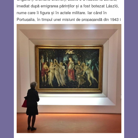
imediat după emigrarea părinților și a fost botezat László,
nume care îi figura și în actele militare. Iar când în
Portugalia, în timpul unei misiuni de propagandă din 1943 i
s-a spus că părea întruchiparea absolută a bărbatului
englez (cu alură britanică chiar și în filmul Pe aripile
vântului), actorul a spus zâmbind: “I suppose we do not
have to tell them that I began as a Hungarian.” (Presupun
că n-ar trebui să le spunem că de fapt mi-am început viața
ca maghiar.). Și-a schimbat numele în mod oficial doar la
vârsta de 27 de ani, după cum reiese din The London
Gazette din 5 martie 1920.
Read more…
JUN 17, 2021
9 COMMENTS