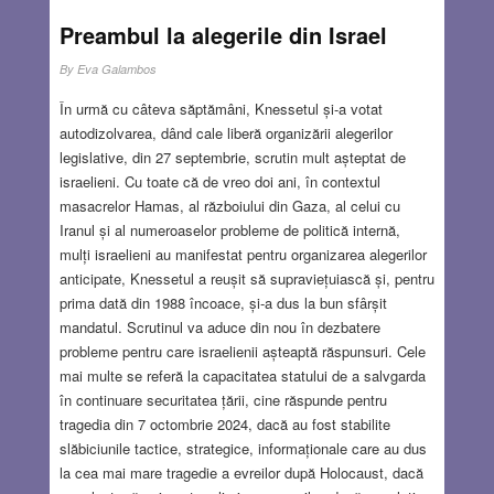
JUL 10, 2025
4 COMMENTS
Preambul la alegerile din Israel
By
Eva Galambos
În urmă cu câteva săptămâni, Knessetul și-a votat
autodizolvarea, dând cale liberă organizării alegerilor
legislative, din 27 septembrie, scrutin mult așteptat de
israelieni. Cu toate că de vreo doi ani, în contextul
masacrelor Hamas, al războiului din Gaza, al celui cu
Iranul și al numeroaselor probleme de politică internă,
mulți israelieni au manifestat pentru organizarea alegerilor
anticipate, Knessetul a reușit să supraviețuiască și, pentru
prima dată din 1988 încoace, și-a dus la bun sfârșit
mandatul. Scrutinul va aduce din nou în dezbatere
probleme pentru care israelienii așteaptă răspunsuri. Cele
mai multe se referă la capacitatea statului de a salvgarda
în continuare securitatea țării, cine răspunde pentru
tragedia din 7 octombrie 2024, dacă au fost stabilite
slăbiciunile tactice, strategice, informaționale care au dus
la cea mai mare tragedie a evreilor după Holocaust, dacă