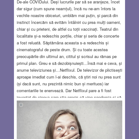
De-ale COVIDului. Deși lucrurile par să se aranjeze, încet
dar sigur (cum spune neamțul), încă nu ne-am întors la
vechile noastre obiceiuri, umblăm mai puțin, și parcă din
instinct încercăm să evităm întâlniri cu prea mulți oameni,
chiar și cu prieteni, de altfel cu toții vaccinați. Teatrul din
localitate și-a redeschis porțile, chiar și seria de concerte
a fost reluată. Săptămâna aceasta s-a redeschis și
cinematograful de peste drum. Și cu toate acestea
preocupările din ultimul an, cititul și scrisul au rămas pe
primul plan. Greu e să dezobișnuiești…Însă mai e ceva, și
anume televiziunea și…Netflixul. De televizor de plictisești
aproape imediat cum l-ai deschis, că știri noi nu prea sunt
(și dacă sunt, nu prezintă nimic bun și merituos) iar
comentariile te enervează. Dar Netflixul pare a fi fost
inventat de cineva care știa precis că vine pandemia și că
omul va avea nevoie de așa ceva, ca să nu moară de
plictis. Îmi plac filme cu scenarii veridice, în care acțiunea
e logică, bazată pe o realitate de acum 1000 ani, 100 ani
sau de ieri. Și Slavă D-lui, ai de unde alege! Doar că…
Read more…