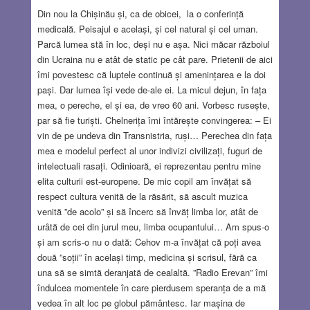
Din nou la Chișinău și, ca de obicei, la o conferință
medicală. Peisajul e același, și cel natural și cel uman.
Parcă lumea stă în loc, deși nu e așa. Nici măcar războiul
din Ucraina nu e atât de static pe cât pare. Prietenii de aici
îmi povestesc că luptele continuă și amenințarea e la doi
pași. Dar lumea își vede de-ale ei. La micul dejun, în fața
mea, o pereche, el și ea, de vreo 60 ani. Vorbesc rusește,
par să fie turiști. Chelnerița îmi întărește convingerea: – Ei
vin de pe undeva din Transnistria, ruși… Perechea din fața
mea e modelul perfect al unor indivizi civilizați, fuguri de
intelectuali rasați. Odinioară, ei reprezentau pentru mine
elita culturii est-europene. De mic copil am învățat să
respect cultura venită de la răsărit, să ascult muzica
venită ”de acolo” și să încerc să învăț limba lor, atât de
urâtă de cei din jurul meu, limba ocupantului… Am spus-o
și am scris-o nu o dată: Cehov m-a învățat că poți avea
două ”soții” în același timp, medicina și scrisul, fără ca
una să se simtă deranjată de cealaltă. ”Radio Erevan” îmi
îndulcea momentele în care pierdusem speranța de a mă
vedea în alt loc pe globul pământesc. Iar mașina de