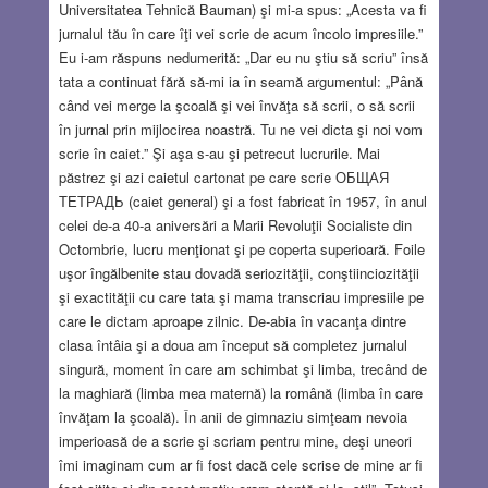
Universitatea Tehnică Bauman) şi mi-a spus: „Acesta va fi
jurnalul tău în care îţi vei scrie de acum încolo impresiile.”
Eu i-am răspuns nedumerită: „Dar eu nu ştiu să scriu” însă
tata a continuat fără să-mi ia în seamă argumentul: „Până
când vei merge la şcoală şi vei învăţa să scrii, o să scrii
în jurnal prin mijlocirea noastră. Tu ne vei dicta şi noi vom
scrie în caiet.” Şi aşa s-au şi petrecut lucrurile. Mai
păstrez şi azi caietul cartonat pe care scrie ОБЩАЯ
ТЕТРАДЬ (caiet general) şi a fost fabricat în 1957, în anul
celei de-a 40-a aniversări a Marii Revoluţii Socialiste din
Octombrie, lucru menţionat şi pe coperta superioară. Foile
uşor îngălbenite stau dovadă seriozităţii, conştiinciozităţii
şi exactităţii cu care tata şi mama transcriau impresiile pe
care le dictam aproape zilnic. De-abia în vacanţa dintre
clasa întâia şi a doua am început să completez jurnalul
singură, moment în care am schimbat şi limba, trecând de
la maghiară (limba mea maternă) la română (limba în care
învăţam la şcoală). În anii de gimnaziu simţeam nevoia
imperioasă de a scrie şi scriam pentru mine, deşi uneori
îmi imaginam cum ar fi fost dacă cele scrise de mine ar fi