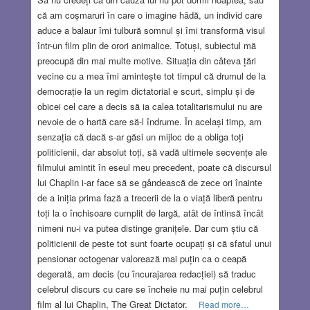
că am coșmaruri în care o imagine hâdă, un individ care
aduce a balaur îmi tulbură somnul și îmi transformă visul
într-un film plin de orori animalice. Totuși, subiectul mă
preocupă din mai multe motive. Situația din câteva țări
vecine cu a mea îmi amintește tot timpul că drumul de la
democrație la un regim dictatorial e scurt, simplu și de
obicei cel care a decis să ia calea totalitarismului nu are
nevoie de o hartă care să-l îndrume. În același timp, am
senzația că dacă s-ar găsi un mijloc de a obliga toți
politicienii, dar absolut toți, să vadă ultimele secvențe ale
filmului amintit în eseul meu precedent, poate că discursul
lui Chaplin i-ar face să se gândească de zece ori înainte
de a iniția prima fază a trecerii de la o viață liberă pentru
toți la o închisoare cumplit de largă, atât de întinsă încât
nimeni nu-i va putea distinge granițele. Dar cum știu că
politicienii de peste tot sunt foarte ocupați și că sfatul unui
pensionar octogenar valorează mai puțin ca o ceapă
degerată, am decis (cu încurajarea redacției) să traduc
celebrul discurs cu care se încheie nu mai puțin celebrul
film al lui Chaplin, The Great Dictator.
Read more…