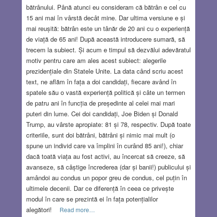
bătrânului. Până atunci eu consideram că bătrân e cel cu
15 ani mai în vârstă decât mine. Dar ultima versiune e și
mai reușită: bătrân este un tânăr de 20 ani cu o experiență
de viață de 65 ani! După această introducere sumară, să
trecem la subiect. Și acum e timpul să dezvălui adevăratul
motiv pentru care am ales acest subiect: alegerile
prezidențiale din Statele Unite. La data când scriu acest
text, ne aflăm în fața a doi candidați, fiecare având în
spatele său o vastă experiență politică și câte un termen
de patru ani în funcția de președinte al celei mai mari
puteri din lume. Cei doi candidați, Joe Biden și Donald
Trump, au vârste apropiate: 81 și 78, respectiv. După toate
criteriile, sunt doi bătrâni, bătrâni și nimic mai mult (o
spune un individ care va împlini în curând 85 ani!), chiar
dacă toată viața au fost activi, au încercat să creeze, să
avanseze, să câștige încrederea (dar și banii!) publicului și
amândoi au condus un popor greu de condus, cel puțin în
ultimele decenii. Dar ce diferență în ceea ce privește
modul în care se prezintă ei în fața potențialilor
alegători!
Read more…