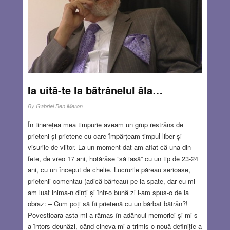
care e luată fotografia, perspectiva unei picturi a străzii ne
surprind ca o revelaţie: “O fi oare aceasta strada pe care
mă plimb mereu? Eu nu am observat acest detaliu.” Arta
are capacitatea de a prezenta ceea ce ne este familiar ca
ceva complet nou. Emisiunea amplifică la maximum
această noţiune. Te-ai uitat destul de atent la pictura lui
Botticelli?
Read more…
Ia uită-te la bătrânelul ăla…
MAY 18, 2023
14 COMMENTS
By
Gabriel Ben Meron
În tinerețea mea timpurie aveam un grup restrâns de
prieteni și prietene cu care împărțeam timpul liber și
visurile de viitor. La un moment dat am aflat că una din
fete, de vreo 17 ani, hotărâse ”să iasă” cu un tip de 23-24
ani, cu un început de chelie. Lucrurile păreau serioase,
prietenii comentau (adică bârfeau) pe la spate, dar eu mi-
am luat inima-n dinți și într-o bună zi i-am spus-o de la
obraz: – Cum poți să fii prietenă cu un bărbat bătrân?!
Povestioara asta mi-a rămas în adâncul memoriei și mi s-
a întors deunăzi, când cineva mi-a trimis o nouă definiție a