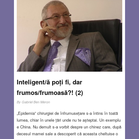
Deci, am acceptat invitația cu multă emoție. Mi-am ales
câteva cărți după gustul meu și m-am bucurat să văd că
un nepot al doamnei dispărute făcea același lucru. Bucuria
lui era vizibilă că-i rămân amintiri de la mătușa sa. M-am
asigurat că nu dorea nimic din cărțile alese de mine.
Desigur, ca nepot avea dreptul să aleagă primul. În acea
împrejurare am văzut concret ce se întâmplă cu lucrurile
personale când nu mai suntem prezenți să hotărâm noi
înșine pentru ele. Sunt aruncate
Read more…
MAY 15, 2025
10 COMMENTS
Inteligent/ă poți fi, dar
frumos/frumoasă?! (2)
By
Gabriel Ben Meron
„Epidemia” chirurgiei de înfrumusețare s-a întins în toată
lumea, chiar în unele țări unde nu te așteptai. Un exemplu
e China. Nu demult s-a vorbit despre un chinez care, după
decesul mamei sale a descoperit că aceasta cheltuise o