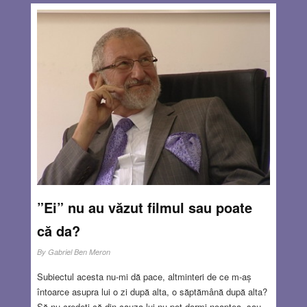
”Ei” nu au văzut filmul sau poate
că da?
By
Gabriel Ben Meron
Subiectul acesta nu-mi dă pace, altminteri de ce m-aș
întoarce asupra lui o zi după alta, o săptămână după alta?
Să nu credeți că din cauza lui nu pot dormi noaptea, sau