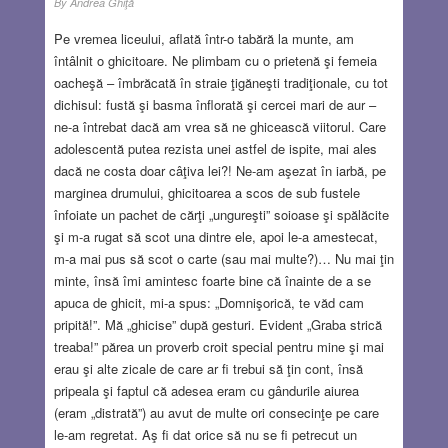
By
Andrea Ghiţă
Pe vremea liceului, aflată într-o tabără la munte, am
întâlnit o ghicitoare. Ne plimbam cu o prietenă şi femeia
oacheşă – îmbrăcată în straie ţigăneşti tradiţionale, cu tot
dichisul: fustă şi basma înflorată şi cercei mari de aur –
ne-a întrebat dacă am vrea să ne ghicească viitorul. Care
adolescentă putea rezista unei astfel de ispite, mai ales
dacă ne costa doar câţiva lei?! Ne-am aşezat în iarbă, pe
marginea drumului, ghicitoarea a scos de sub fustele
înfoiate un pachet de cărţi „ungureşti” soioase şi spălăcite
şi m-a rugat să scot una dintre ele, apoi le-a amestecat,
m-a mai pus să scot o carte (sau mai multe?)… Nu mai ţin
minte, însă îmi amintesc foarte bine că înainte de a se
apuca de ghicit, mi-a spus: „Domnişorică, te văd cam
pripită!”. Mă „ghicise” după gesturi. Evident „Graba strică
treaba!” părea un proverb croit special pentru mine şi mai
erau şi alte zicale de care ar fi trebui să ţin cont, însă
pripeala şi faptul că adesea eram cu gândurile aiurea
(eram „distrată”) au avut de multe ori consecinţe pe care
le-am regretat. Aş fi dat orice să nu se fi petrecut un