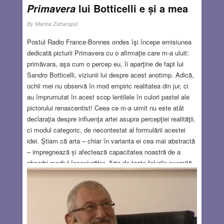
lui Botticelli e și a mea
Primavera
By
Marina Zaharopol
Postul Radio France-Bonnes ondes îşi începe emisiunea
dedicată picturii Primavera cu o afirmaţie care m-a uluit:
primăvara, aşa cum o percep eu, îi aparţine de fapt lui
Sandro Botticelli, viziunii lui despre acest anotimp. Adică,
ochii mei nu observă în mod empiric realitatea din jur, ci
au împrumutat în acest scop lentilele în culori pastel ale
pictorului renascentist! Ceea ce m-a uimit nu este atât
declaraţia despre influenţa artei asupra percepţiei realităţii,
ci modul categoric, de necontestat al formulării acestei
idei. Ştiam că arta – chiar în varianta ei cea mai abstractă
– impregnează și afectează capacitatea noastră de a
absorbi mediul înconjurător. Arta de toate felurile exercită
o influenţă invizibilă şi transmisibilă, adesea vizând
persoane care nici măcar nu cunosc sursa viziunii lor şi
cred în mod eronat că ea le aparţine. O stradă pe care o
parcurgem zilnic ne apare sub altă lumină când vedem un
tablou sau chiar o fotografie a aceleiaşi străzi. Unghiul din