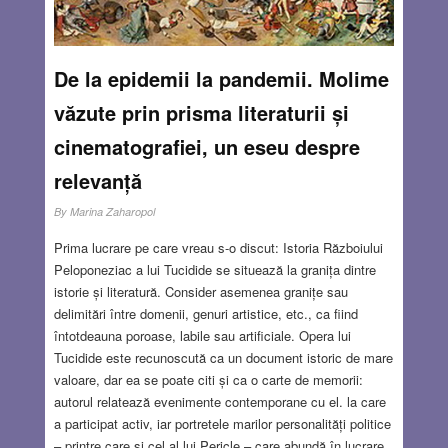
De la epidemii la pandemii. Molime
văzute prin prisma literaturii și
cinematografiei, un eseu despre
relevanță
By
Marina Zaharopol
Prima lucrare pe care vreau s-o discut: Istoria Războiului
Peloponeziac a lui Tucidide se situează la granița dintre
istorie și literatură. Consider asemenea granițe sau
delimitări între domenii, genuri artistice, etc., ca fiind
întotdeauna poroase, labile sau artificiale. Opera lui
Tucidide este recunoscută ca un document istoric de mare
valoare, dar ea se poate citi și ca o carte de memorii:
autorul relatează evenimente contemporane cu el. la care
a participat activ, iar portretele marilor personalități politice
– printre care și cel al lui Pericle – care abundă în lucrare,