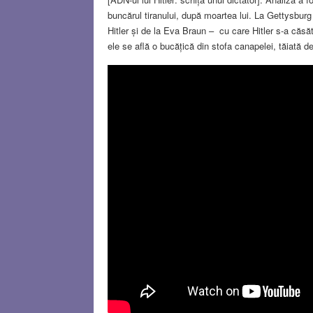
buncărul tiranului, după moartea lui. La Gettysbu
Hitler și de la Eva Braun – cu care Hitler s-a căsăt
ele se află o bucățică din stofa canapelei, tăiată 