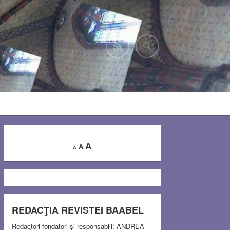
Decrease
Reset
Increase
A
A
A
font
font
font
size.
size.
size.
REDACŢIA REVISTEI BAABEL
Redactori fondatori şi responsabili: ANDREA