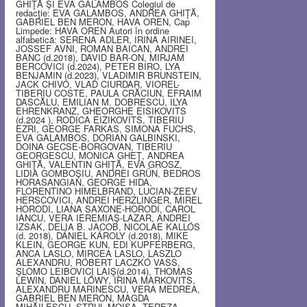
GHIŢĂ ŞI EVA GALAMBOS Colegiul de
redacţie: EVA GALAMBOS, ANDREA GHIŢĂ,
GABRIEL BEN MERON, HAVA OREN, Cap
Limpede: HAVA OREN Autori în ordine
alfabetică: SERENA ADLER, IRINA AIRINEI,
JOSSEF AVNI, ROMAN BAICAN, ANDREI
BANC (d.2018), DAVID BAR-ON, MIRJAM
BERCOVICI (d.2024), PETER BIRO, LYA
BENJAMIN (d.2023), VLADIMIR BRUNSTEIN,
JACK CHIVO, VLAD CIURDAR, VIOREL-
TIBERIU COSTE, PAULA CRĂCIUN, EFRAIM
DASCĂLU, EMILIAN M. DOBRESCU, ILYA
EHRENKRANZ, GHEORGHE EISIKOVITS
(d.2024 ), RODICA EIZIKOVITS, TIBERIU
EZRI, GEORGE FARKAS, SIMONA FUCHS,
EVA GALAMBOS, DORIAN GALBINSKI,
DOINA GECSE-BORGOVAN, TIBERIU
GEORGESCU, MONICA GHEŢ, ANDREA
GHIŢĂ, VALENTIN GHIŢĂ, EVA GROSZ,
LIDIA GOMBOŞIU, ANDREI GRÜN, BEDROS
HORASANGIAN, GEORGE HIDA,
FLORENTINO HIMELBRAND, LUCIAN-ZEEV
HERSCOVICI, ANDREI HERZLINGER, MIREL
HORODI, LIANA SAXONE-HORODI, CAROL
IANCU, VERA IEREMIAŞ-LAZAR, ANDREI
IZSAK, DELIA B. JACOB, NICOLAE KALLÓS
(d. 2018), DÁNIEL KÁROLY (d.2018), MIKE
KLEIN, GEORGE KUN, EDI KUPFERBERG,
ANCA LASLO, MIRCEA LASLO, LASZLO
ALEXANDRU, RÓBERT LACZKÓ VASS,
ŞLOMO LEIBOVICI LAIŞ(d.2014), THOMAS
LEWIN, DANIEL LŐWY, IRINA MARKOVITS,
ALEXANDRU MARINESCU, VERA MEDREA,
GABRIEL BEN MERON, MAGDA
MIHĂILESCU, STRUL MOISA, TEREZA