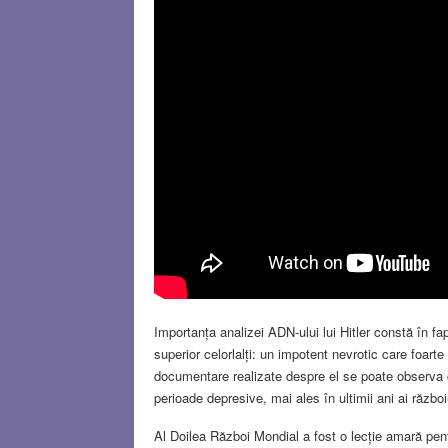
Importanța analizei ADN-ului lui Hitler constă în f
superior celorlalți: un impotent nevrotic care foarte
documentare realizate despre el se poate observa ca
perioade depresive, mai ales în ultimii ani ai războ
Al Doilea Război Mondial a fost o lecție amară pentr