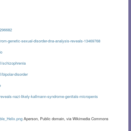
1296682
d-from-genetic-sexual-disorder-dna-analysis-reveals-13469768
do
l/schizophrenia
l/bipolar-disorder
e
reveals-nazi-likely-kallmann-syndrome-genitals-micropenis
ble_Helix.png
Aperson, Public domain, via Wikimedia Commons