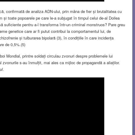
zică, confirmată de analiza ADN-ului, prin mâna de fier și brutalitatea cu
um și toate popoarele pe care le-a subjugat în timpul celui de-al Doilea
să suficiente pentru a-l transforma într-un criminal monstruos? Pare greu
leme genetice care ar fi putut contribui la comportamentul lui, de
hizofrenie și tulburarea bipolară (3), în condițiile în care incidența
lare de 0,5%.(5)
zboi Mondial, printre soldați circulau zvonuri despre problemele lui
 zvonurile s-au înmulțit, mai ales ca mijloc de propagandă a aliaților.
ul
.