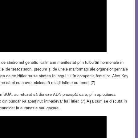
ea de sindromul genetic Kallmann manifestat prin tulburări hormonale în
iei de testosteron, precum și de unele malformații ale organelor genitale
gea de ce Hitler nu se simțea în largul lui în compania femeilor. Alex Kay
e că el nu a avut niciodată relații intime cu femei.(7)
și în SUA, au refuzat să doneze ADN proaspăt care, prin apropierea
 din buncăr i-a aparținut într-adevăr lui Hitler. (7) Așa cum se discută în
t candidat la eutanasie sau gazare.