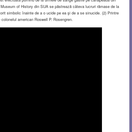
rg Museum of History din SUA se păstrează câteva lucruri rămase de la
orit simbolic înainte de a o ucide pe ea şi de a se sinucide. (2) Printre
de colonelul american Roswell P. Rosengren.