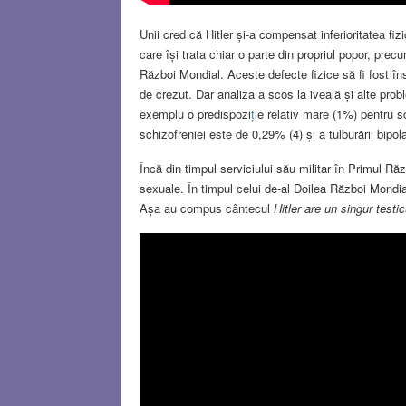
Unii cred că Hitler și-a compensat inferioritatea fi
care își trata chiar o parte din propriul popor, prec
Război Mondial. Aceste defecte fizice să fi fost în
de crezut. Dar analiza a scos la iveală și alte prob
exemplu o predispozi
ț
ie relativ mare (1%) pentru sc
schizofreniei este de 0,29% (4) și a tulburării bipo
Încă din timpul serviciului său militar în Primul Ră
sexuale. În timpul celui de-al Doilea Război Mondial
Așa au compus cântecul
Hitler are un singur testic