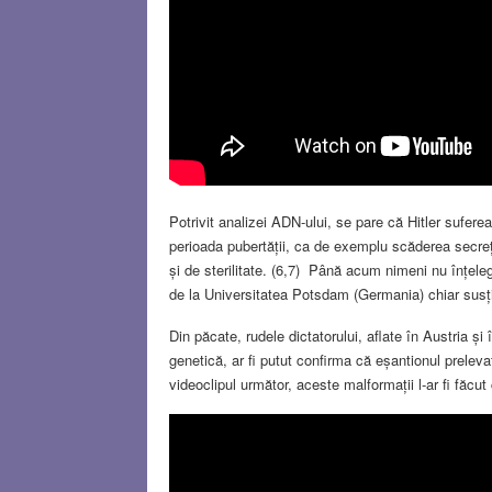
Potrivit analizei ADN-ului, se pare că Hitler sufer
perioada pubertății, ca de exemplu scăderea secreț
și de sterilitate. (6,7) Până acum nimeni nu înțele
de la Universitatea Potsdam (Germania) chiar susțin
Din păcate, rudele dictatorului, aflate în Austria 
genetică, ar fi putut confirma că eșantionul prelevat
videoclipul următor, aceste malformații l-ar fi făcu