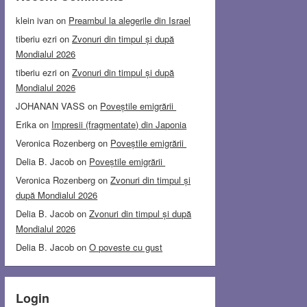
klein ivan
on
Preambul la alegerile din Israel
tiberiu ezri
on
Zvonuri din timpul și după
Mondialul 2026
tiberiu ezri
on
Zvonuri din timpul și după
Mondialul 2026
JOHANAN VASS
on
Poveștile emigrării
Erika
on
Impresii (fragmentate) din Japonia
Veronica Rozenberg
on
Poveștile emigrării
Delia B. Jacob
on
Poveștile emigrării
Veronica Rozenberg
on
Zvonuri din timpul și
după Mondialul 2026
Delia B. Jacob
on
Zvonuri din timpul și după
Mondialul 2026
Delia B. Jacob
on
O poveste cu gust
Login