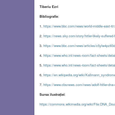
Tiberiu Ezri
Bibliografie
:
1.
https://www.bbc.com/news/world-middle-east-6
2.
https://news.sky.com/story/hitler-likely-suffere
3.
https://www.bbc.com/news/articles/c5ylw4pz83
4.
https://www.who.int/news-room/fact-sheets/detai
5.
https://www.who.int/news-room/fact-sheets/detai
6.
https://en.wikipedia.org/wiki/Kallmann_syndrom
7.
https://www.cbsnews.com/news/adolf-hitler-dna-
Sursa ilustrației
:
https://commons.wikimedia.org/wiki/File:DNA_Dou