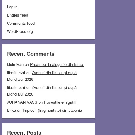
Log in
Entries feed
Comments feed
WordPress.org
Recent Comments
klein ivan
on
Preambul la alegerile din Israel
tiberiu ezri
on
Zvonuri din timpul și după
Mondialul 2026
tiberiu ezri
on
Zvonuri din timpul și după
Mondialul 2026
JOHANAN VASS
on
Poveștile emigrării
Erika
on
Impresii (fragmentate) din Japonia
Recent Posts