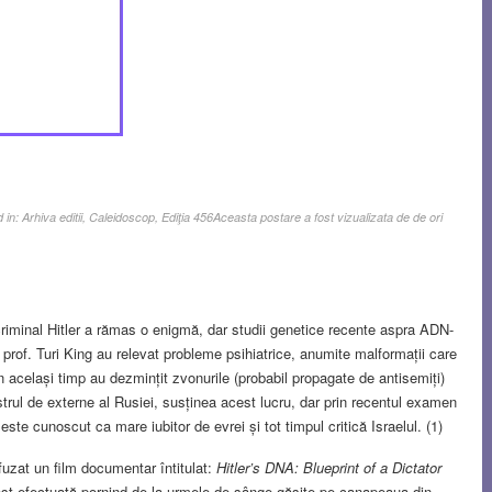
d in:
Arhiva editii
,
Caleidoscop
,
Ediţia 456
Aceasta postare a fost vizualizata de de ori
 criminal Hitler a rămas o enigmă, dar studii genetice recente aspra ADN-
 prof. Turi King au relevat probleme psihiatrice, anumite malformații care
în același timp au dezmințit zvonurile (probabil propagate de antisemiți)
istrul de externe al Rusiei, susținea acest lucru, dar prin recentul examen
ste cunoscut ca mare iubitor de evrei și tot timpul critică Israelul. (1)
fuzat un film documentar întitulat:
Hitler’s DNA: Blueprint of a Dictator
a fost efectuată pornind de la urmele de sânge găsite pe canapeaua din