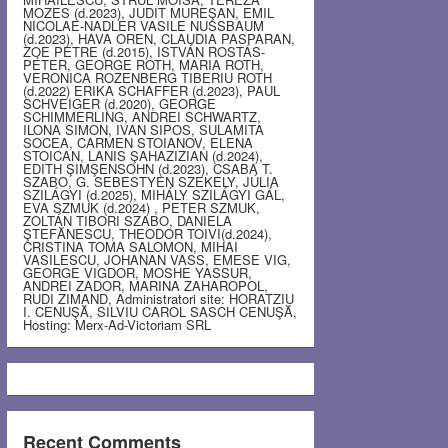
MOZES (d.2023), JUDIT MUREŞAN, EMIL
NICOLAE-NADLER VASILE NUSSBAUM
(d.2023), HAVA OREN, CLAUDIA PASPARAN,
ZOE PETRE (d.2015), ISTVÁN ROSTÁS-
PÉTER, GEORGE ROTH, MARIA ROTH,
VERONICA ROZENBERG TIBERIU ROTH
(d.2022) ERIKA SCHAFFER (d.2023), PAUL
SCHVEIGER (d.2020), GEORGE
SCHIMMERLING, ANDREI SCHWARTZ,
ILONA SIMON, IVAN SIPOS, SULAMITA
SOCEA, CARMEN STOIANOV, ELENA
STOICAN, LANIS ŞAHAZIZIAN (d.2024),
EDITH ŞIMŞENSOHN (d.2023), CSABA T.
SZABO, G. SEBESTYEN SZEKELY, JÚLIA
SZILÁGYI (d.2025), MIHÁLY SZILÁGYI GÁL,
EVA SZMUK (d.2024) , PETER SZMUK,
ZOLTÁN TIBORI SZABO, DANIELA
ŞTEFĂNESCU, THEODOR TOIVI(d.2024),
CRISTINA TOMA SALOMON, MIHAI
VASILESCU, JOHANAN VASS, EMESE VIG,
GEORGE VIGDOR, MOSHE YASSUR,
ANDREI ZADOR, MARINA ZAHAROPOL,
RUDI ZIMAND, Administratori site: HORATZIU
I. CENUŞĂ, SILVIU CAROL SASCH CENUŞĂ,
Hosting: Merx-Ad-Victoriam SRL
Recent Comments