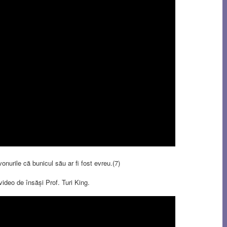
urile că bunicul său ar fi fost evreu.(7)
video de însăși Prof. Turi King.