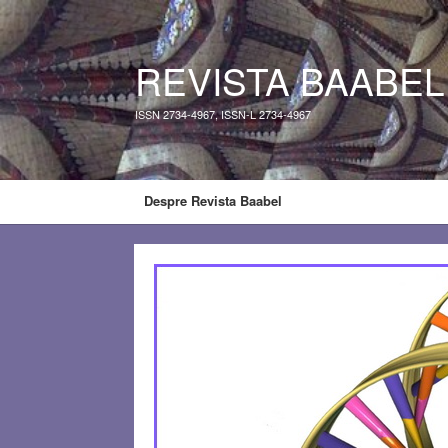
REVISTA BAABEL
ISSN 2734-4967, ISSN-L 2734-4967
Despre Revista Baabel