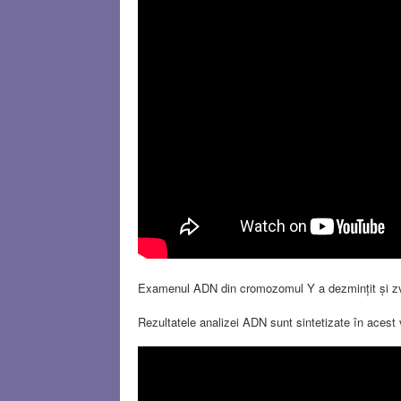
Examenul ADN din cromozomul Y a dezmințit și zvon
Rezultatele analizei ADN sunt sintetizate în acest 