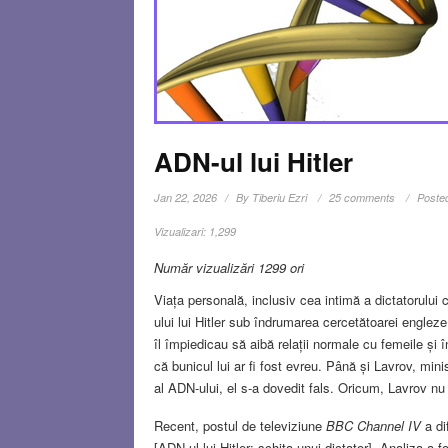
ADN-ul lui Hitler
Jan 22, 2026
By
Tiberiu Ezri
25 comments
Poste
Vizualizari:
1,299
Număr vizualizări 1299 ori
Viața personală, inclusiv cea intimă a dictatorului
ului lui Hitler sub îndrumarea cercetătoarei engleze
îl împiedicau să aibă relații normale cu femeile și 
că bunicul lui ar fi fost evreu. Până și Lavrov, min
al ADN-ului, el s-a dovedit fals. Oricum, Lavrov nu e
Recent, postul de televiziune
BBC Channel IV
a di
[ADN-ul lui Hitler: schița unui dictator]. Analiza 