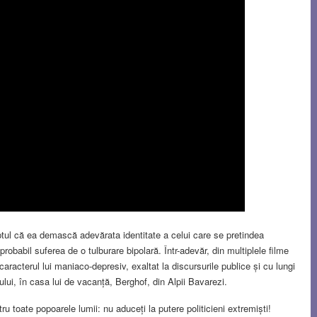
aptul că ea demască adevărata identitate a celui care se pretindea
 probabil suferea de o tulburare bipolară. Într-adevăr, din multiplele filme
racterul lui maniaco-depresiv, exaltat la discursurile publice și cu lungi
iului, în casa lui de vacanță, Berghof, din Alpii Bavarezi.
u toate popoarele lumii: nu aduceți la putere politicieni extremiști!