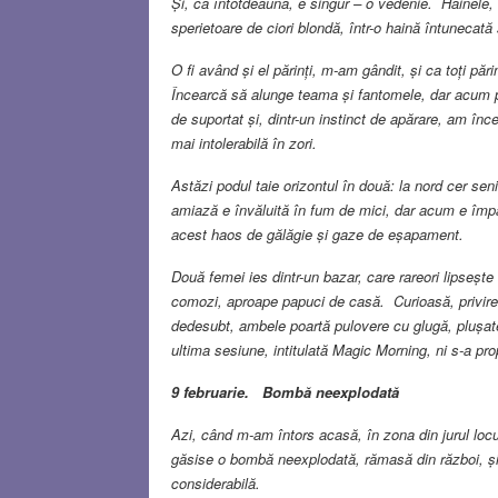
Și, ca întotdeauna, e singur – o vedenie. Hainele, c
sperietoare de ciori blondă, într-o haină întunecată
O fi având și el părinți, m-am gândit, și ca toți păr
Încearcă să alunge teama și fantomele, dar acum pr
de suportat și, dintr-un instinct de apărare, am î
mai intolerabilă în zori.
Astăzi podul taie orizontul în două: la nord cer seni
amiază e învăluită în fum de mici, dar acum e împân
acest haos de gălăgie și gaze de eșapament.
Două femei ies dintr-un bazar, care rareori lipsește
comozi, aproape papuci de casă. Curioasă, privirea 
dedesubt, ambele poartă pulovere cu glugă, plușat
ultima sesiune, intitulată Magic Morning, ni s-a pr
9 februarie. Bombă neexplodată
Azi, când m-am întors acasă, în zona din jurul locui
găsise o bombă neexplodată, rămasă din război, și
considerabilă.