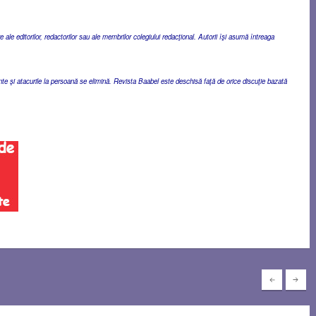
ale editorilor, redactorilor sau ale membrilor colegiului redacţional. Autorii îşi asumă întreaga
ente şi atacurile la persoană se elimină. Revista Baabel este deschisă faţă de orice discuţie bazată