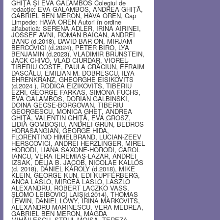
GHIŢĂ ŞI EVA GALAMBOS Colegiul de
redacţie: EVA GALAMBOS, ANDREA GHIŢĂ,
GABRIEL BEN MERON, HAVA OREN, Cap
Limpede: HAVA OREN Autori în ordine
alfabetică: SERENA ADLER, IRINA AIRINEI,
JOSSEF AVNI, ROMAN BAICAN, ANDREI
BANC (d.2018), DAVID BAR-ON, MIRJAM
BERCOVICI (d.2024), PETER BIRO, LYA
BENJAMIN (d.2023), VLADIMIR BRUNSTEIN,
JACK CHIVO, VLAD CIURDAR, VIOREL-
TIBERIU COSTE, PAULA CRĂCIUN, EFRAIM
DASCĂLU, EMILIAN M. DOBRESCU, ILYA
EHRENKRANZ, GHEORGHE EISIKOVITS
(d.2024 ), RODICA EIZIKOVITS, TIBERIU
EZRI, GEORGE FARKAS, SIMONA FUCHS,
EVA GALAMBOS, DORIAN GALBINSKI,
DOINA GECSE-BORGOVAN, TIBERIU
GEORGESCU, MONICA GHEŢ, ANDREA
GHIŢĂ, VALENTIN GHIŢĂ, EVA GROSZ,
LIDIA GOMBOŞIU, ANDREI GRÜN, BEDROS
HORASANGIAN, GEORGE HIDA,
FLORENTINO HIMELBRAND, LUCIAN-ZEEV
HERSCOVICI, ANDREI HERZLINGER, MIREL
HORODI, LIANA SAXONE-HORODI, CAROL
IANCU, VERA IEREMIAŞ-LAZAR, ANDREI
IZSAK, DELIA B. JACOB, NICOLAE KALLÓS
(d. 2018), DÁNIEL KÁROLY (d.2018), MIKE
KLEIN, GEORGE KUN, EDI KUPFERBERG,
ANCA LASLO, MIRCEA LASLO, LASZLO
ALEXANDRU, RÓBERT LACZKÓ VASS,
ŞLOMO LEIBOVICI LAIŞ(d.2014), THOMAS
LEWIN, DANIEL LŐWY, IRINA MARKOVITS,
ALEXANDRU MARINESCU, VERA MEDREA,
GABRIEL BEN MERON, MAGDA
MIHĂILESCU, STRUL MOISA, TEREZA