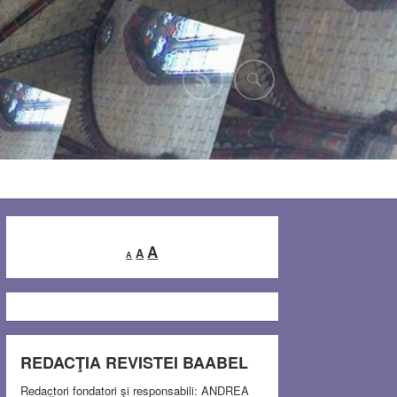
Decrease
Reset
Increase
A
A
A
font
font
font
size.
size.
size.
REDACŢIA REVISTEI BAABEL
Redactori fondatori şi responsabili: ANDREA