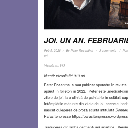
JOI. UN AN. FEBRUARIE
Feb 5, 2026
By
Peter Rosenthal
3 comments
Pos
ori
Vizualizari:
913
Număr vizualizări 913 ori
Peter Rosenthal a mai publicat sporadic în revista
apărut în foileton în 2022. Peter este „medicul-co
zilele de joi, la o clinică de psihiatrie în celălalt
întâmplările mărunte din zilele de joi, scenele inedi
născut culegerea de proză scurtă intitulată
Donner
Parasitenpresse https://parasitenpresse.wordpre
Traducerea din limba germană îmi aparține. Versiu