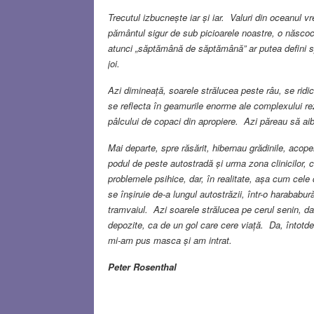
Trecutul izbucnește iar și iar. Valuri din oceanul vre
pământul sigur de sub picioarele noastre, o născoc
atunci „săptămână de săptămână” ar putea defini spa
joi.
Azi dimineață, soarele strălucea peste râu, se ridica
se reflecta în geamurile enorme ale complexului rez
pâlcului de copaci din apropiere. Azi păreau să aib
Mai departe, spre răsărit, hibernau grădinile, acope
podul de peste autostradă și urma zona clinicilor, c
problemele psihice, dar, în realitate, așa cum cele 
se înșiruie de-a lungul autostrăzii, într-o harababur
tramvaiul. Azi soarele strălucea pe cerul senin, dar 
depozite, ca de un gol care cere viață. Da, întotdea
mi-am pus masca și am intrat.
Peter Rosenthal