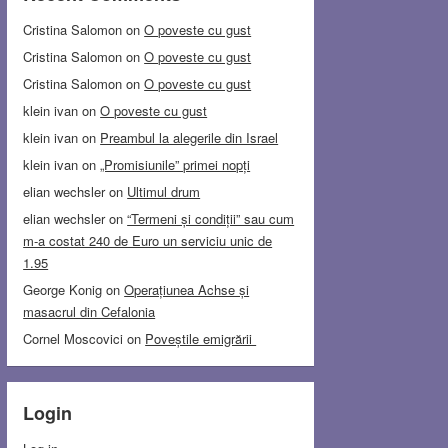
Cristina Salomon
on
O poveste cu gust
Cristina Salomon
on
O poveste cu gust
Cristina Salomon
on
O poveste cu gust
klein ivan
on
O poveste cu gust
klein ivan
on
Preambul la alegerile din Israel
klein ivan
on
„Promisiunile” primei nopți
elian wechsler
on
Ultimul drum
elian wechsler
on
“Termeni și condiții” sau cum
m-a costat 240 de Euro un serviciu unic de
1.95
George Konig
on
Operațiunea Achse și
masacrul din Cefalonia
Cornel Moscovici
on
Poveștile emigrării
Login