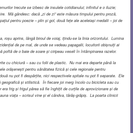
murilor trecute se izbesc de insulele cotidianului; infinitul e o iluzie;
ire. Mă gândesc: dacă „zi de zi” este măsura timpului pentru proză,
țiul pentru poezie – plin și gol, două fețe ale aceleiași medalii – joi de
, roșu aprins, lângă biroul de voiaj, ițindu-se la linia orizontului. Lumina
idențial de pe mal, de unde se vedeau papagalii, locuitorii obișnuiți ai
ă poftă de o baie de soare și ciripeau veseli în întâmpinarea razelor.
rite cu chiciură – sau cu folii de plastic. Nu mai era departe până la
ele orășenești pentru sănătatea fizică și cele regionale pentru
două nu pot fi despărțite, nici respectivele spitale nu pot fi separate. Ele
ă geografică și stilistică. În fiecare joi merg încolo cu bicicleta sau cu
era frig și frigul părea să fie înghițit de curțile de aprovizionare și de
una viața – scrisul vine și el cândva, târâș-grăpiș. La poarta clinicii