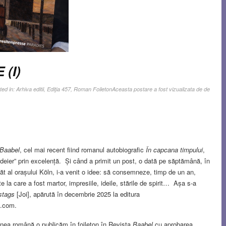
 (I)
ted in:
Arhiva editii
,
Ediţia 457
,
Roman Foileton
Aceasta postare a fost vizualizata de de
Baabel
, cel mai recent fiind romanul autobiografic
În capcana timpului
,
ndeier” prin excelență. Și când a primit un post, o dată pe săptămână, în
 capăt al orașului Köln, i-a venit o idee: să consemneze, timp de un an,
te la care a fost martor, impresiile, ideile, stările de spirit… Așa s-a
stags
[Joi], apărută în decembrie 2025 la editura
ss.com.
nea română o publicăm în foileton în Revista
Baabel
cu aprobarea