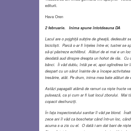
editurii.
Hava Oren
2 februarie. Inima spune întotdeauna DA
Lacul are o pojghiță subțire de gheață, dedesubt s
bicicliști. Parcă s-ar fi înțeles între ei, tustrei se
să-și păstreze echilibrul. Alături de ei mai e un l
deodată aud dinspre dreapta un hohot de râs. Cu co
bănci. Îi văd dublu, întâi pe ei, apoi oglindirea lor 
despart cu un sărut înainte de a începe activitatea 
tresărire, atât. Pe drum, inima mea bate alături de 
Astăzi papagalii atârnă de ramuri ca niște fructe ve
pulsează, ca și cum ar fi luat locul zborului. Mai tâ
copacii desfrunziți.
În fața inspectoratului sanitar îl văd pe blond. Îna
zece ani îl văd ca boschetar când într-un loc, când 
acuma s-a zis cu el. O dată i-am dat bani de niște m