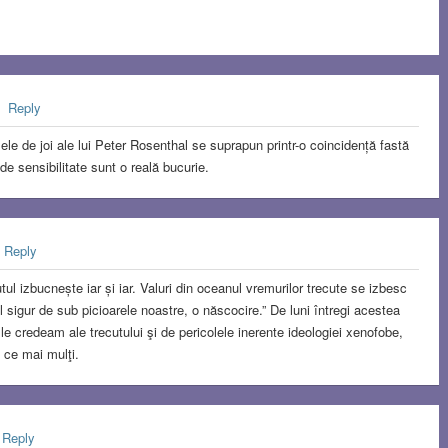
Reply
lele de joi ale lui Peter Rosenthal se suprapun printr-o coincidență fastă
 de sensibilitate sunt o reală bucurie.
Reply
ul izbucnește iar și iar. Valuri din oceanul vremurilor trecute se izbesc
tul sigur de sub picioarele noastre, o născocire.” De luni întregi acestea
e credeam ale trecutului şi de pericolele inerente ideologiei xenofobe,
n ce mai mulţi.
Reply