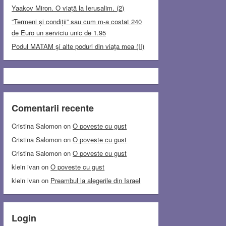
Yaakov Miron. O viață la Ierusalim. (2)
“Termeni și condiții” sau cum m-a costat 240
de Euro un serviciu unic de 1.95
Podul MATAM şi alte poduri din viaţa mea (II)
Comentarii recente
Cristina Salomon
on
O poveste cu gust
Cristina Salomon
on
O poveste cu gust
Cristina Salomon
on
O poveste cu gust
klein ivan
on
O poveste cu gust
klein ivan
on
Preambul la alegerile din Israel
Login