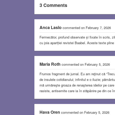
3 Comments
Anca Laslo
commented on February 7, 2026
Fermecător, profund observate și fixate în scris, zi
cu joia apariției revistei Baabel. Aceste texte pline
Maria Roth
commented on February 5, 2026
Frumos fragment de jurnal. Eu am reţinut că “Trecut
de insulele cotidianului; infinitul e o iluzie; pămân
mă urmăreşte groaza de renaşterea ideilor pe care l
rasiste, antisemite care ia în stăpânire pe din ce î
Hava Oren
commented on February 5, 2026