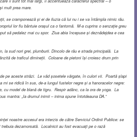
are îi sunt tot mai largi, îi accentuează caracterul spectral – o
 și mult prea mare.
inții, se cramponează și ei de iluzia că lui nu i se va întâmpla nimic rău.
opriul lor fiu bântuie orașul ca o fantomă. M-a cuprins o senzație greu
nceput să pedalez mai cu spor. Ziua abia începuse și deznădejdea e cea
n, la sud nori grei, plumburii. Dincolo de râu e strada principală. La
zită de traficul dimineții. Coloane de pietoni își croiesc drum prin
 de pe aceste străzi. Le văd șosetele vărgate, în culori vii. Poartă șlapi
mi se ridică în sus, de-a lungul fustelor negre și a hanoracelor negre:
e, cu model de blană de tigru. Respir adânc, ca la ora de yoga. La
opus mantra: „Ia drumul inimii – inima spune întotdeauna DA.”
nței noastre accesul era interzis de către Serviciul Ordinii Publice: se
 trebuia dezamorsată. Localnicii au fost evacuați pe o rază