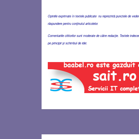
Opiniile exprimate în textele publicate nu reprezintă punctele de vedere 
răspundere pentru conţinutul articolelor.
Comentariile cititorilor sunt moderate de către redacţie. Textele indec
pe principii şi schimbul de idei.