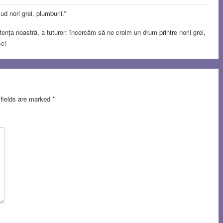
ud nori grei, plumburii.”
nța noastră, a tuturor: încercăm să ne croim un drum printre norii grei,
sc!
 fields are marked
*