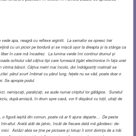
e vede apa, neagră cu reflexe argintii. La semafor se opresc trei
 sprijină cu un picior pe bordură și se mișcă ușor la dreapta și la stânga ca
oc liber în care mă încadrez. La lumina verde îmi continui drumul și
ada ochiului văd câțiva tipi care fumează țigări electronice în fața unei
în vitrina băncii. Câțiva metri mai încolo, doi îndrăgostiți matinali se
zilei: părul scurt îmbinat cu părul lung, fețele nu se văd, poate doar o
ei. Se apropie podul.
rzi, nemișcați, paralizați, se aude numai ciripitul lor gălăgios. Sunetul
rziu, după-amiază, în drum spre casă, vor fi dispărut cu toții, uitați de
lt, o figură ieșită din comun, poate că ar fi ajuns departe… De peste
într-altul. Arată atât de jalnic, încât de fiecare dată mă gândesc: de-
ici. Astăzi abia se ține pe picioare și totuși îi simt dorința de a trăi.