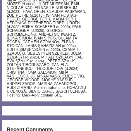
MOZES (d.2023), JUDIT MUREŞAN, EMIL
NICOLAE-NADLER VASILE NUSSBAUM
(d.2023), HAVA OREN, CLAUDIA PASPARAN,
ZOE PETRE (d.2015), ISTVÁN ROSTÁS-
PÉTER, GEORGE ROTH, MARIA ROTH,
VERONICA ROZENBERG TIBERIU ROTH
(d.2022) ERIKA SCHAFFER (d.2023), PAUL
SCHVEIGER (d.2020), GEORGE
SCHIMMERLING, ANDREI SCHWARTZ,
ILONA SIMON, IVAN SIPOS, SULAMITA
SOCEA, CARMEN STOIANOV, ELENA
STOICAN, LANIS ŞAHAZIZIAN (d.2024),
EDITH ŞIMŞENSOHN (d.2023), CSABA T.
SZABO, G. SEBESTYEN SZEKELY, JÚLIA
SZILÁGYI (d.2025), MIHÁLY SZILÁGYI GÁL,
EVA SZMUK (d.2024) , PETER SZMUK,
ZOLTÁN TIBORI SZABO, DANIELA
ŞTEFĂNESCU, THEODOR TOIVI(d.2024),
CRISTINA TOMA SALOMON, MIHAI
VASILESCU, JOHANAN VASS, EMESE VIG,
GEORGE VIGDOR, MOSHE YASSUR,
ANDREI ZADOR, MARINA ZAHAROPOL,
RUDI ZIMAND, Administratori site: HORATZIU
I. CENUŞĂ, SILVIU CAROL SASCH CENUŞĂ,
Hosting: Merx-Ad-Victoriam SRL
Recent Comments