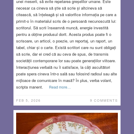
unei meserii, să evite repetarea greșelilor umane. Este
necesar ca cineva să știe să scrie și altcineva să
citească, să înțeleagă și să valorifice informația pe care a
primit-o în materialul scris de o persoană necunoscută lui:
scriitorul. Să scrii înseamnă muncă, energie investită
pentru a obține produsul dorit. Acesta produs poate fi o
scrisoare, un articol, o poezie, un reportaj, un raport, un
tabel, chiar și o carte. Există scriitori care nu sunt obligați
să scrie, dar ei cred că au ceva de spus, de transmis
societății contemporane lor sau poate generațiilor viitoare.
Interacțiunea verbală nu îi satisface, la câți ascultători
poate spera cineva într-o sală sau folosind radioul sau alte
mijloace de comunicare în masă? În plus, verba volant,
scripta manent.
Read more…
FEB 5, 2026
9 COMMENTS