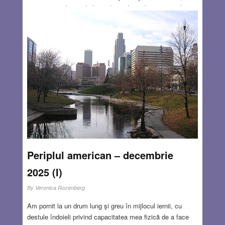
viziuni care pleacă de la aceleași date, dar trag concluzii
oarecum contradictorii. În vreme ce Huang vede IA ca pe
o unealtă digitală, Harari o vede altfel. Un cuțit este o
unealtă, spune el. Un cuțit poate fi folosit pentru a tăia
pâine sau pentru a ucide un om – dar asta nu e decizia
cuțitului. Cuțitul nu ia decizii. Spre deosebire de cuțit, IA
poate lua decizii. IA nu este o unealtă pasivă, precum
cuțitul, ci un agent autonom care poate lua hotărâri în locul
nostru.
Read more…
FEB 5, 2026
12 COMMENTS
Periplul american – decembrie
2025 (I)
By
Veronica Rozenberg
Am pornit la un drum lung şi greu în mijlocul iernii, cu
destule îndoieli privind capacitatea mea fizică de a face