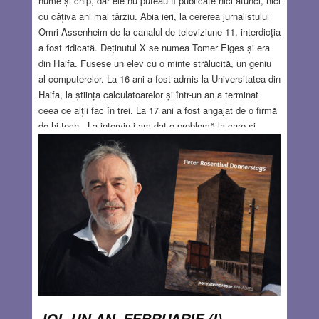
nume și chip, dar ele nu puteau fi publicate nici atunci, nici
cu câțiva ani mai târziu. Abia ieri, la cererea jurnalistului
Omri Assenheim de la canalul de televiziune 11, interdicția
a fost ridicată. Deținutul X se numea Tomer Eiges și era
din Haifa. Fusese un elev cu o minte strălucită, un geniu
al computerelor. La 16 ani a fost admis la Universitatea din
Haifa, la știința calculatoarelor și într-un an a terminat
ceea ce alții fac în trei. La 17 ani a fost angajat de o firmă
de hi-tech. „La interviu i-am dat o problemă la care și
ingineri cu experiență transpiră și a rezolvat-o cât ai bate
din palme. Ca să mă conving, i-am dat încă una. A
rezolvat-o și pe aceea. Am înțeles că am în fața mea un
diamant”, spune patronul firmei care l-a angajat. Diamantul
nu a lucrat acolo multă vreme, căci se apropia de vârsta
încorporării. Fără dificultate a fost admis la celebra unitate
8200 (care analizează date și informații secrete), unde se
concentrează tinerele genii ale Israelului, viitorii fondatori
de start-up.
Read more…
FEB 11, 2026
42 COMMENTS