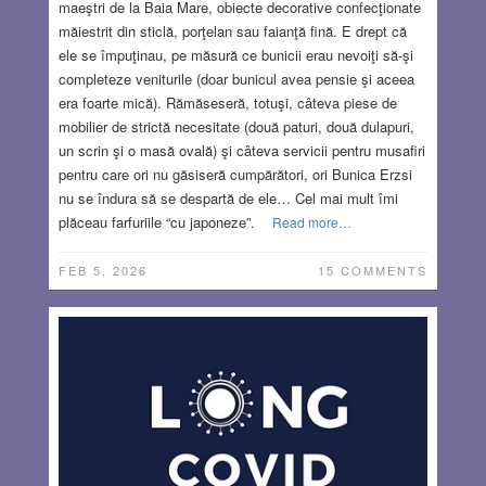
maeştri de la Baia Mare, obiecte decorative confecţionate
măiestrit din sticlă, porţelan sau faianţă fină. E drept că
ele se împuţinau, pe măsură ce bunicii erau nevoiţi să-şi
completeze veniturile (doar bunicul avea pensie şi aceea
era foarte mică). Rămăseseră, totuşi, câteva piese de
mobilier de strictă necesitate (două paturi, două dulapuri,
un scrin şi o masă ovală) şi câteva servicii pentru musafiri
pentru care ori nu găsiseră cumpărători, ori Bunica Erzsi
nu se îndura să se despartă de ele… Cel mai mult îmi
plăceau farfuriile “cu japoneze”.
Read more…
FEB 5, 2026
15 COMMENTS