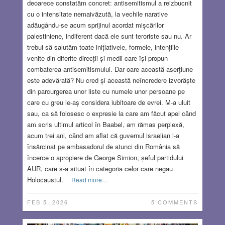
deoarece constatăm concret: antisemitismul a reizbucnit
cu o intensitate nemaivăzută, la vechile narative
adăugându-se acum sprijinul acordat mișcărilor
palestiniene, indiferent dacă ele sunt teroriste sau nu. Ar
trebui să salutăm toate inițiativele, formele, intențiile
venite din diferite direcții și medii care își propun
combaterea antisemitismului. Dar oare această aserțiune
este adevărată? Nu cred și această neîncredere izvorăște
din parcurgerea unor liste cu numele unor persoane pe
care cu greu le-aș considera iubitoare de evrei. M-a uluit
sau, ca să folosesc o expresie la care am făcut apel când
am scris ultimul articol în Baabel, am rămas perplexă,
acum trei ani, când am aflat că guvernul israelian l-a
însărcinat pe ambasadorul de atunci din România să
încerce o apropiere de George Simion, șeful partidului
AUR, care s-a situat în categoria celor care negau
Holocaustul.
Read more…
FEB 5, 2026
5 COMMENTS