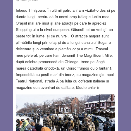
Iubesc Timișoara. În ultimii patru ani am vizitat-o des și pe
durate lungi, pentru că în acest oraș trăiește iubita mea.
Orașul mai are însă și alte atracții pe care le apreciez.
Shopping-ul e la nivel european. Găsești tot ce vrei și, ca
peste tot în lume, și ce nu vrei. O atracție majoră sunt
plimbările lungi prin oraș și de-a lungul canalului Bega, o
delectare și o ventilare a plămânilor și a minții. Traseul
meu preferat, pe care l-am denumit The Magnificent Mile,
după celebra promenadă din Chicago, trece pe lângă
marea catedrală ortodoxă, un Corso frumos cu o fântână
împodobită cu pești mari din bronz, cu magazine șic, apoi
Teatrul Național, strada Alba Iulia cu cofetării italiene și
magazine cu suveniruri de calitate, făcute chiar în
România, nu numai în China. E plin de muzicieni de
stradă, caricaturiști, clovni, ceea ce creează o atmosferă
plăcută. Adesea aud lucruri foarte amuzante, unele chiar
șocante. Zilele trecute mergeam pe strada Ungureanu și în
fața mea mergeau agale patru băieți și o fată. Arătau cam
de 14-15 ani. Părea că vorbeau cu toții, dar la un moment