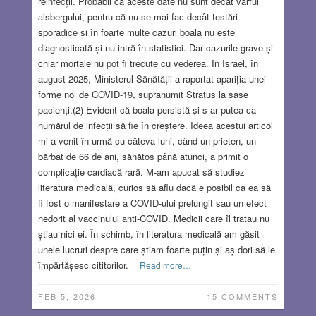
reinfecții. Probabil că aceste date nu sunt decât vârful
aisbergului, pentru că nu se mai fac decât testări
sporadice și în foarte multe cazuri boala nu este
diagnosticată și nu intră în statistici. Dar cazurile grave și
chiar mortale nu pot fi trecute cu vederea. În Israel, în
august 2025, Ministerul Sănătății a raportat apariția unei
forme noi de COVID-19, supranumit Stratus la șase
pacienți.(2) Evident că boala persistă și s-ar putea ca
numărul de infecții să fie în creștere. Ideea acestui articol
mi-a venit în urmă cu câteva luni, când un prieten, un
bărbat de 66 de ani, sănătos până atunci, a primit o
complicație cardiacă rară. M-am apucat să studiez
literatura medicală, curios să aflu dacă e posibil ca ea să
fi fost o manifestare a COVID-ului prelungit sau un efect
nedorit al vaccinului anti-COVID. Medicii care îl tratau nu
știau nici ei. În schimb, în literatura medicală am găsit
unele lucruri despre care știam foarte puțin și aș dori să le
împărtășesc cititorilor.
Read more…
FEB 5, 2026
15 COMMENTS