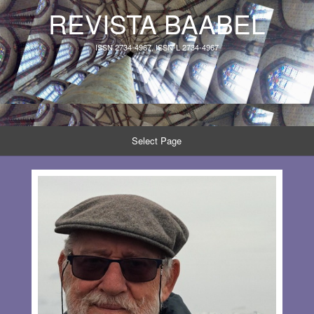
REVISTA BAABEL
ISSN 2734-4967, ISSN-L 2734-4967
Select Page