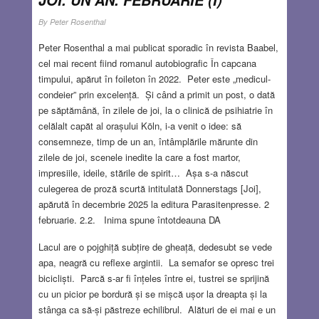
JOI. UN AN. FEBRUARIE (I)
By
Peter Rosenthal
Peter Rosenthal a mai publicat sporadic în revista Baabel,
cel mai recent fiind romanul autobiografic În capcana
timpului, apărut în foileton în 2022. Peter este „medicul-
condeier” prin excelență. Și când a primit un post, o dată
pe săptămână, în zilele de joi, la o clinică de psihiatrie în
celălalt capăt al orașului Köln, i-a venit o idee: să
consemneze, timp de un an, întâmplările mărunte din
zilele de joi, scenele inedite la care a fost martor,
impresiile, ideile, stările de spirit… Așa s-a născut
culegerea de proză scurtă intitulată Donnerstags [Joi],
apărută în decembrie 2025 la editura Parasitenpresse. 2
februarie. 2.2. Inima spune întotdeauna DA
Lacul are o pojghiță subțire de gheață, dedesubt se vede
apa, neagră cu reflexe argintii. La semafor se opresc trei
bicicliști. Parcă s-ar fi înțeles între ei, tustrei se sprijină
cu un picior pe bordură și se mișcă ușor la dreapta și la
stânga ca să-și păstreze echilibrul. Alături de ei mai e un