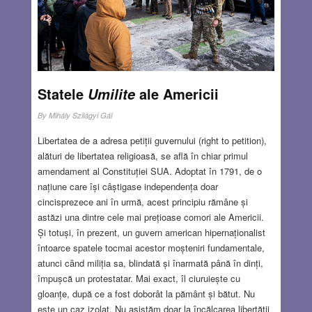
dat, fata a ridicat vocea și pe un ton autoritar și dominant
a preluat disputa și a început să turuie ceva greu de
urmărit și punctat la fiecare zece secunde cu expresia “Ce
pu*a mea”, asociată pentru efect dramatic, cu o scurtă
desfacere a brațelor cu palmele întoarse în sus.
Read
more…
Statele
ale Americii
Umilite
FEB 5, 2026
18 COMMENTS
By
Mihály Szilágyi Gál
Libertatea de a adresa petiții guvernului (right to petition),
alături de libertatea religioasă, se află în chiar primul
amendament al Constituției SUA. Adoptat în 1791, de o
națiune care își câștigase independența doar
cincisprezece ani în urmă, acest principiu rămâne și
astăzi una dintre cele mai prețioase comori ale Americii.
Și totuși, în prezent, un guvern american hipernaționalist
întoarce spatele tocmai acestor moșteniri fundamentale,
atunci când miliția sa, blindată și înarmată până în dinți,
împușcă un protestatar. Mai exact, îl ciuruiește cu
gloanțe, după ce a fost doborât la pământ și bătut. Nu
este un caz izolat. Nu asistăm doar la încălcarea libertății