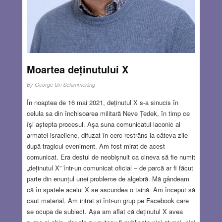
FEB 5, 2026
19 COMMENTS
Moartea deținutului X
By
George Uri Schimmerling
În noaptea de 16 mai 2021, deținutul X s-a sinucis în
celula sa din închisoarea militară Neve Țedek, în timp ce
își aștepta procesul. Așa suna comunicatul laconic al
armatei israeliene, difuzat în cerc restrâns la câteva zile
după tragicul eveniment. Am fost mirat de acest
comunicat. Era destul de neobișnuit ca cineva să fie numit
„deținutul X” într-un comunicat oficial – de parcă ar fi făcut
parte din enunțul unei probleme de algebră. Mă gândeam
că în spatele acelui X se ascundea o taină. Am început să
caut material. Am intrat și într-un grup pe Facebook care
se ocupa de subiect. Așa am aflat că deținutul X avea