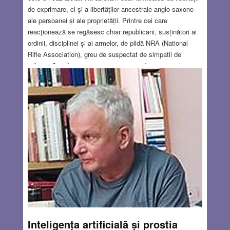
de exprimare, ci și a libertăților ancestrale anglo-saxone
ale persoanei și ale proprietății. Printre cei care
reacţionează se regăsesc chiar republicani, susținători ai
ordinii, disciplinei și ai armelor, de pildă NRA (National
Rifle Association), greu de suspectat de simpatii de
stânga. Și ei încep să perceapă că nu doar cei etichetați
drept „imigranți ilegali” sunt vizați, ci întreaga societate
liberă americană, pentru că despre niciun trecător nu mai
poți ști exact cine este. Libertatea înseamnă tocmai
acceptarea acestei necunoașteri. ICE (United States
Immigration and Customs Enforcement) s-a transformat
într-o structură coercitivă violentă.
Read more…
FEB 5, 2026
66 COMMENTS
Inteligența artificială și prostia