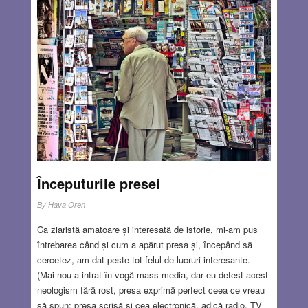
Începuturile presei
By
Hava Oren
Ca ziaristă amatoare și interesată de istorie, mi-am pus
întrebarea când și cum a apărut presa și, începând să
cercetez, am dat peste tot felul de lucruri interesante.
(Mai nou a intrat în vogă mass media, dar eu detest acest
neologism fără rost, presa exprimă perfect ceea ce vreau
să spun: presa scrisă și cea electronică, adică radio, TV