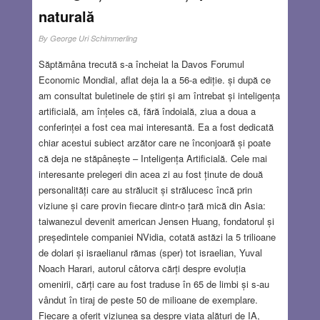
naturală
By
George Uri Schimmerling
Săptămâna trecută s-a încheiat la Davos Forumul
Economic Mondial, aflat deja la a 56-a ediție. și după ce
am consultat buletinele de știri și am întrebat și inteligența
artificială, am înțeles că, fără îndoială, ziua a doua a
conferinței a fost cea mai interesantă. Ea a fost dedicată
chiar acestui subiect arzător care ne înconjoară și poate
că deja ne stăpânește – Inteligența Artificială. Cele mai
interesante prelegeri din acea zi au fost ținute de două
personalități care au strălucit și strălucesc încă prin
viziune și care provin fiecare dintr-o țară mică din Asia:
taiwanezul devenit american Jensen Huang, fondatorul și
președintele companiei NVidia, cotată astăzi la 5 trilioane
de dolari și israelianul rămas (sper) tot israelian, Yuval
Noach Harari, autorul câtorva cărți despre evoluția
omenirii, cărți care au fost traduse în 65 de limbi și s-au
vândut în tiraj de peste 50 de milioane de exemplare.
Fiecare a oferit viziunea sa despre viața alături de IA,