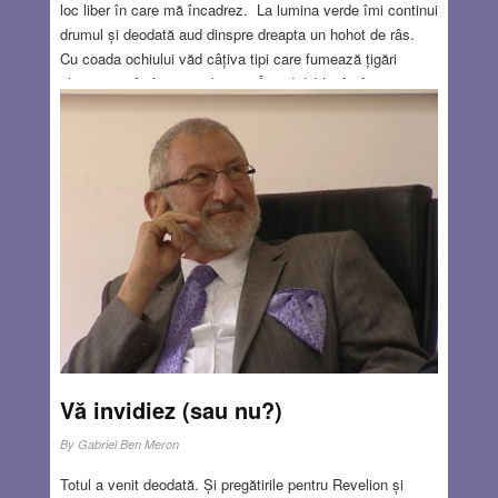
loc liber în care mă încadrez. La lumina verde îmi continui
drumul și deodată aud dinspre dreapta un hohot de râs.
Cu coada ochiului văd câțiva tipi care fumează țigări
electronice în fața unei bănci. Îi văd dublu, întâi pe ei,
apoi oglindirea lor în vitrina băncii. Câțiva metri mai încolo,
doi îndrăgostiți matinali se despart cu un sărut înainte de a
începe activitatea zilei: părul scurt îmbinat cu părul lung,
fețele nu se văd, poate doar o tresărire, atât. Pe drum,
inima mea bate alături de ei. Se apropie podul.
Read
more…
FEB 5, 2026
3 COMMENTS
Vă invidiez (sau nu?)
By
Gabriel Ben Meron
Totul a venit deodată. Și pregătirile pentru Revelion și