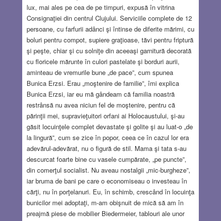
lux, mai ales pe cea de pe timpuri, expusă în vitrina
Consignaţiei din centrul Clujului. Serviciile complete de 12
persoane, cu farfurii adânci şi întinse de diferite mărimi, cu
boluri pentru compot, supiere graţioase, tăvi pentru friptură
şi peşte, chiar şi cu solniţe din aceeaşi garnitură decorată
cu floricele mărunte în culori pastelate şi borduri aurii,
aminteau de vremurile bune „de pace”, cum spunea
Bunica Erzsi. Erau „moştenire de familie”, îmi explica
Bunica Erzsi, iar eu mă gândeam că familia noastră
restrânsă nu avea niciun fel de moştenire, pentru că
părinţii mei, supravieţuitori orfani ai Holocaustului, şi-au
găsit locuinţele complet devastate şi golite şi au luat-o „de
la lingură”, cum se zice în popor, ceea ce în cazul lor era
adevărul-adevărat, nu o figură de stil. Mama şi tata s-au
descurcat foarte bine cu vasele cumpărate, „pe puncte”,
din comerţul socialist. Nu aveau nostalgii „mic-burgheze”,
iar bruma de bani pe care o economiseau o investeau în
cărţi, nu în porţelanuri. Eu, în schimb, crescând în locuinţa
bunicilor mei adoptaţi, m-am obişnuit de mică să am în
preajmă piese de mobilier Biedermeier, tablouri ale unor