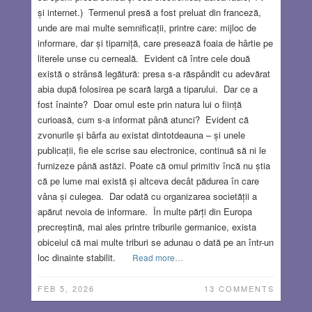
și internet.) Termenul presă a fost preluat din franceză,
unde are mai multe semnificații, printre care: mijloc de
informare, dar și tiparniță, care presează foaia de hârtie pe
literele unse cu cerneală. Evident că între cele două
există o strânsă legătură: presa s-a răspândit cu adevărat
abia după folosirea pe scară largă a tiparului. Dar ce a
fost înainte? Doar omul este prin natura lui o ființă
curioasă, cum s-a informat până atunci? Evident că
zvonurile și bârfa au existat dintotdeauna – și unele
publicații, fie ele scrise sau electronice, continuă să ni le
furnizeze până astăzi. Poate că omul primitiv încă nu știa
că pe lume mai există și altceva decât pădurea în care
vâna și culegea. Dar odată cu organizarea societății a
apărut nevoia de informare. În multe părți din Europa
precreștină, mai ales printre triburile germanice, exista
obiceiul că mai multe triburi se adunau o dată pe an într-un
loc dinainte stabilit.
Read more…
FEB 5, 2026
13 COMMENTS