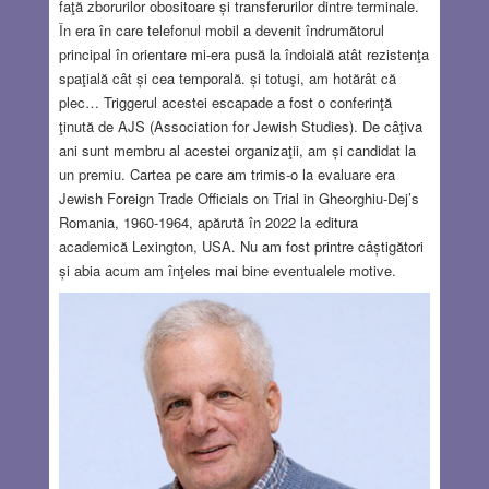
faţă zborurilor obositoare și transferurilor dintre terminale.
În era în care telefonul mobil a devenit îndrumătorul
principal în orientare mi-era pusă la îndoială atât rezistenţa
spaţială cât și cea temporală. și totuşi, am hotărât că
plec… Triggerul acestei escapade a fost o conferinţă
ţinută de AJS (Association for Jewish Studies). De câţiva
ani sunt membru al acestei organizaţii, am și candidat la
un premiu. Cartea pe care am trimis-o la evaluare era
Jewish Foreign Trade Officials on Trial in Gheorghiu-Dej’s
Romania, 1960-1964, apărută în 2022 la editura
academică Lexington, USA. Nu am fost printre câștigători
și abia acum am înţeles mai bine eventualele motive.
Conferinţa s-a ţinut la Washington înrte 14-16 decembrie.
Am profitat de zborul transatlantic să mă întâlnesc cu
câțiva prieteni. Timpul şi şansa de a face asemenea
călătorii se contractă cu o viteză necunoscută şi nu pot să
știu ce a mai rămas înainte. Periplul american a început
cu o oprire de câteva ore la Boston, de unde am continuat
zborul spre Omaha, Nebraska, apoi la Washington DC., la
conferinţă, şi în cele din urmă la New York.
Read more…