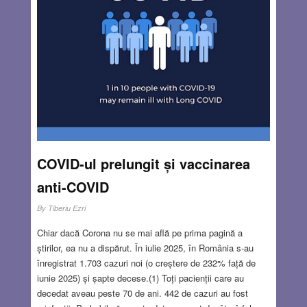
COVID-ul prelungit și vaccinarea
anti-COVID
By
Tiberiu Ezri
Chiar dacă Corona nu se mai află pe prima pagină a
știrilor, ea nu a dispărut. În iulie 2025, în România s-au
înregistrat 1.703 cazuri noi (o creștere de 232% față de
iunie 2025) și șapte decese.(1) Toți pacienții care au
decedat aveau peste 70 de ani. 442 de cazuri au fost