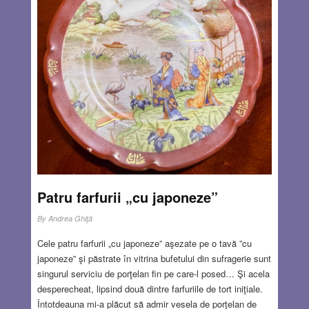
Patru farfurii „cu japoneze”
By
Andrea Ghiţă
Cele patru farfurii „cu japoneze” aşezate pe o tavă ”cu
japoneze” şi păstrate în vitrina bufetului din sufragerie sunt
singurul serviciu de porţelan fin pe care-l posed… Şi acela
desperecheat, lipsind două dintre farfuriile de tort iniţiale.
Întotdeauna mi-a plăcut să admir vesela de porţelan de