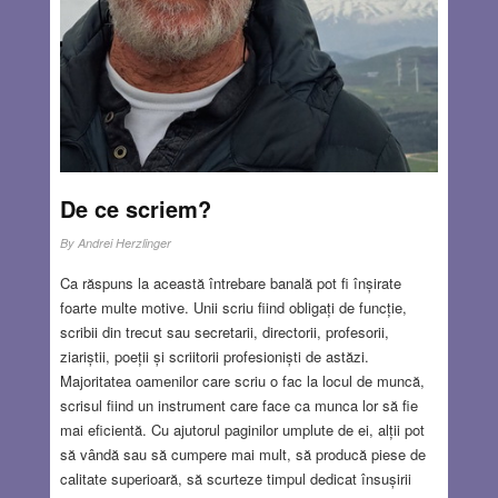
De ce scriem?
By
Andrei Herzlinger
Ca răspuns la această întrebare banală pot fi înșirate
foarte multe motive. Unii scriu fiind obligați de funcție,
scribii din trecut sau secretarii, directorii, profesorii,
ziariștii, poeții și scriitorii profesioniști de astăzi.
Majoritatea oamenilor care scriu o fac la locul de muncă,
scrisul fiind un instrument care face ca munca lor să fie
mai eficientă. Cu ajutorul paginilor umplute de ei, alții pot
să vândă sau să cumpere mai mult, să producă piese de
calitate superioară, să scurteze timpul dedicat însușirii