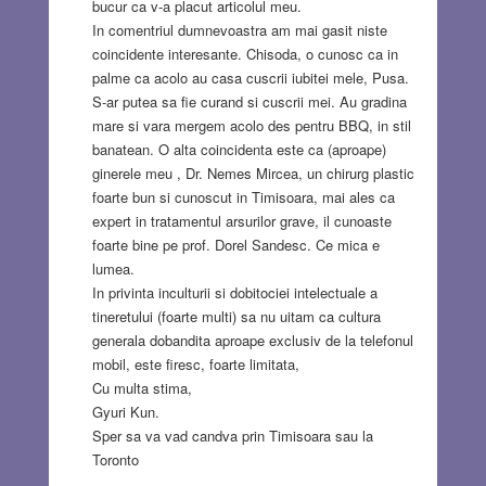
bucur ca v-a placut articolul meu.
In comentriul dumnevoastra am mai gasit niste
coincidente interesante. Chisoda, o cunosc ca in
palme ca acolo au casa cuscrii iubitei mele, Pusa.
S-ar putea sa fie curand si cuscrii mei. Au gradina
mare si vara mergem acolo des pentru BBQ, in stil
banatean. O alta coincidenta este ca (aproape)
ginerele meu , Dr. Nemes Mircea, un chirurg plastic
foarte bun si cunoscut in Timisoara, mai ales ca
expert in tratamentul arsurilor grave, il cunoaste
foarte bine pe prof. Dorel Sandesc. Ce mica e
lumea.
In privinta inculturii si dobitociei intelectuale a
tineretului (foarte multi) sa nu uitam ca cultura
generala dobandita aproape exclusiv de la telefonul
mobil, este firesc, foarte limitata,
Cu multa stima,
Gyuri Kun.
Sper sa va vad candva prin Timisoara sau la
Toronto