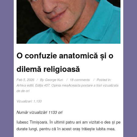
O confuzie anatomică și o
dilemă religioasă
Feb 5, 2026
By
George Kun
18 comments
Posted in:
Arhiva editii
,
Ediţia 457
,
Opinia mea
Aceasta postare a fost vizualizata
de de ori
Vizualizari:
1,133
Număr vizualizări 1133 ori
Iubesc Timișoara. În ultimii patru ani am vizitat-o des și pe
durate lungi, pentru că în acest oraș trăiește iubita mea.