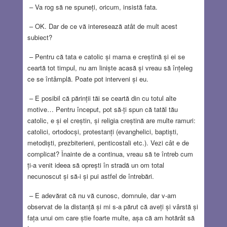
– Va rog să ne spuneți, oricum, insistă fata.
– OK. Dar de ce vă interesează atât de mult acest
subiect?
– Pentru că tata e catolic și mama e creștină și ei se
ceartă tot timpul, nu am liniște acasă și vreau să înțeleg
ce se întâmplă. Poate pot interveni și eu.
– E posibil că părinții tăi se ceartă din cu totul alte
motive… Pentru început, pot să-ți spun că tatăl tău
catolic, e și el creștin, și religia creștină are multe ramuri:
catolici, ortodocși, protestanți (evanghelici, baptiști,
metodiști, prezbiterieni, penticostali etc.). Vezi cât e de
complicat? Înainte de a continua, vreau să te întreb cum
ți-a venit ideea să oprești în stradă un om total
necunoscut și să-i și pui astfel de întrebări.
– E adevărat că nu vă cunosc, domnule, dar v-am
observat de la distanță și mi s-a părut că aveți și vârstă și
fața unui om care știe foarte multe, așa că am hotărât să