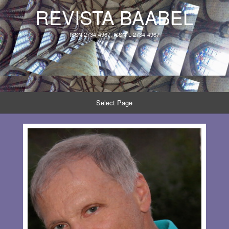
REVISTA BAABEL
ISSN 2734-4967, ISSN-L 2734-4967
Select Page