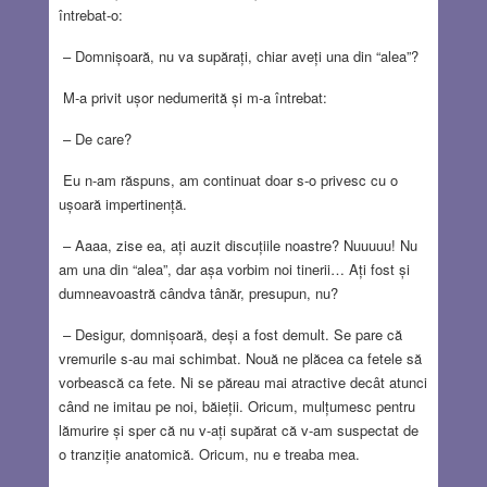
întrebat-o:
– Domnișoară, nu va supărați, chiar aveți una din “alea”?
M-a privit ușor nedumerită și m-a întrebat:
– De care?
Eu n-am răspuns, am continuat doar s-o privesc cu o
ușoară impertinență.
– Aaaa, zise ea, ați auzit discuțiile noastre? Nuuuuu! Nu
am una din “alea”, dar așa vorbim noi tinerii… Ați fost și
dumneavoastră cândva tânăr, presupun, nu?
– Desigur, domnișoară, deși a fost demult. Se pare că
vremurile s-au mai schimbat. Nouă ne plăcea ca fetele să
vorbească ca fete. Ni se păreau mai atractive decât atunci
când ne imitau pe noi, băieții. Oricum, mulțumesc pentru
lămurire și sper că nu v-ați supărat că v-am suspectat de
o tranziție anatomică. Oricum, nu e treaba mea.