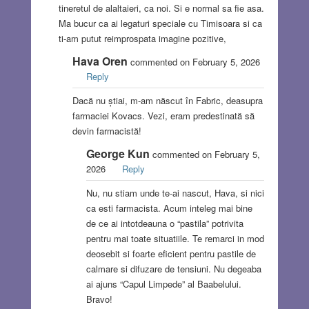
tineretul de alaltaieri, ca noi. Si e normal sa fie asa.
Ma bucur ca ai legaturi speciale cu Timisoara si ca
ti-am putut reimprospata imagine pozitive,
Hava Oren
commented on February 5, 2026
Reply
Dacă nu știai, m-am născut în Fabric, deasupra
farmaciei Kovacs. Vezi, eram predestinată să
devin farmacistă!
George Kun
commented on February 5,
2026
Reply
Nu, nu stiam unde te-ai nascut, Hava, si nici
ca esti farmacista. Acum inteleg mai bine
de ce ai intotdeauna o “pastila” potrivita
pentru mai toate situatiile. Te remarci in mod
deosebit si foarte eficient pentru pastile de
calmare si difuzare de tensiuni. Nu degeaba
ai ajuns “Capul Limpede” al Baabelului.
Bravo!