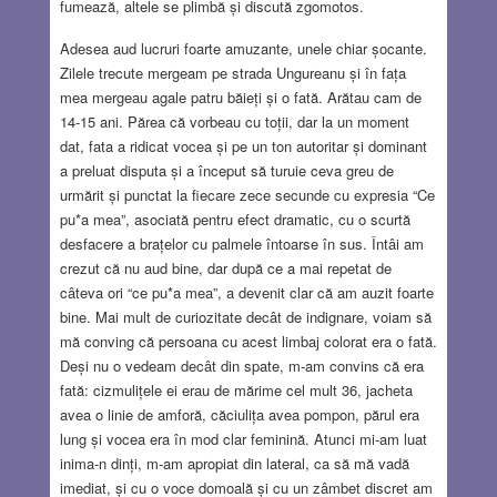
fumează, altele se plimbă și discută zgomotos.
Adesea aud lucruri foarte amuzante, unele chiar șocante.
Zilele trecute mergeam pe strada Ungureanu și în fața
mea mergeau agale patru băieți și o fată. Arătau cam de
14-15 ani. Părea că vorbeau cu toții, dar la un moment
dat, fata a ridicat vocea și pe un ton autoritar și dominant
a preluat disputa și a început să turuie ceva greu de
urmărit și punctat la fiecare zece secunde cu expresia “Ce
pu*a mea”, asociată pentru efect dramatic, cu o scurtă
desfacere a brațelor cu palmele întoarse în sus. Întâi am
crezut că nu aud bine, dar după ce a mai repetat de
câteva ori “ce pu*a mea”, a devenit clar că am auzit foarte
bine. Mai mult de curiozitate decât de indignare, voiam să
mă conving că persoana cu acest limbaj colorat era o fată.
Deși nu o vedeam decât din spate, m-am convins că era
fată: cizmulițele ei erau de mărime cel mult 36, jacheta
avea o linie de amforă, căciulița avea pompon, părul era
lung și vocea era în mod clar feminină. Atunci mi-am luat
inima-n dinți, m-am apropiat din lateral, ca să mă vadă
imediat, și cu o voce domoală și cu un zâmbet discret am