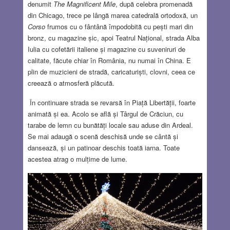
denumit
The Magnificent Mile
, după celebra promenadă
din Chicago, trece pe lângă marea catedrală ortodoxă, un
Corso
frumos cu o fântână împodobită cu pești mari din
bronz, cu magazine șic, apoi Teatrul Național, strada Alba
Iulia cu cofetării italiene și magazine cu suveniruri de
calitate, făcute chiar în România, nu numai în China. E
plin de muzicieni de stradă, caricaturiști, clovni, ceea ce
creează o atmosferă plăcută.
În continuare strada se revarsă în Piață Libertății, foarte
animată și ea. Acolo se află și Târgul de Crăciun, cu
tarabe de lemn cu bunătăți locale sau aduse din Ardeal.
Se mai adaugă o scenă deschisă unde se cântă și
dansează, și un patinoar deschis toată iarna. Toate
acestea atrag o mulțime de lume.