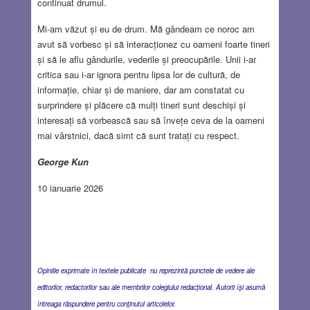
continuat drumul.
Mi-am văzut și eu de drum. Mă gândeam ce noroc am
avut să vorbesc și să interacționez cu oameni foarte tineri
și să le aflu gândurile, vederile și preocupările. Unii i-ar
critica sau i-ar ignora pentru lipsa lor de cultură, de
informație, chiar și de maniere, dar am constatat cu
surprindere și plăcere că mulți tineri sunt deschiși și
interesați să vorbească sau să învețe ceva de la oameni
mai vârstnici, dacă simt că sunt tratați cu respect.
George Kun
10 ianuarie 2026
Opiniile exprimate în textele publicate nu reprezintă punctele de vedere ale
editorilor, redactorilor sau ale membrilor colegiului redacţional. Autorii îşi asumă
întreaga răspundere pentru conţinutul articolelor.