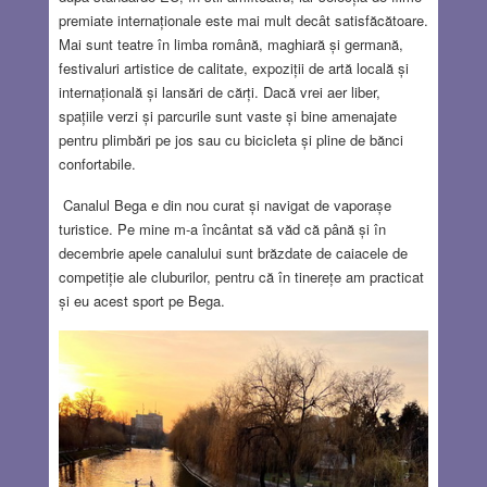
premiate internaționale este mai mult decât satisfăcătoare.
Mai sunt teatre în limba română, maghiară și germană,
festivaluri artistice de calitate, expoziții de artă locală și
internațională și lansări de cărți. Dacă vrei aer liber,
spațiile verzi și parcurile sunt vaste și bine amenajate
pentru plimbări pe jos sau cu bicicleta și pline de bănci
confortabile.
Canalul Bega e din nou curat și navigat de vaporașe
turistice. Pe mine m-a încântat să văd că până și în
decembrie apele canalului sunt brăzdate de caiacele de
competiție ale cluburilor, pentru că în tinerețe am practicat
și eu acest sport pe Bega.