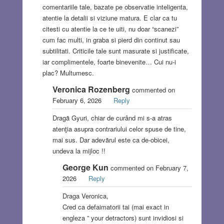
comentariile tale, bazate pe observatie inteligenta,
atentie la detalii si viziune matura. E clar ca tu
citesti cu atentie la ce te uiti, nu doar “scanezi”
cum fac multi, in graba si pierd din continut sau
subtilitati. Criticile tale sunt masurate si justificate,
iar complimentele, foarte binevenite… Cui nu-i
plac? Multumesc.
Veronica Rozenberg
commented on
February 6, 2026
Reply
Dragă Gyuri, chiar de curând mi s-a atras
atenţia asupra contrariului celor spuse de tine,
mai sus. Dar adevărul este ca de-obicei,
undeva la mijloc !!
George Kun
commented on February 7,
2026
Reply
Draga Veronica,
Cred ca defaimatorii tai (mai exact in
engleza ” your detractors) sunt invidiosi si