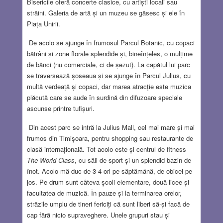
Bisericile oferă concerte clasice, cu artiști locali sau
străini. Galeria de artă și un muzeu se găsesc și ele în
Piața Unirii.
De acolo se ajunge în frumosul Parcul Botanic, cu copaci
bătrâni și zone florale splendide și, bineînțeles, o mulțime
de bănci (nu comerciale, ci de șezut). La capătul lui parc
se traversează șoseaua și se ajunge în Parcul Julius, cu
multă verdeață și copaci, dar marea atracție este muzica
plăcută care se aude în surdină din difuzoare speciale
ascunse printre tufișuri.
Din acest parc se intră la Julius Mall, cel mai mare și mai
frumos din Timișoara, pentru shopping sau restaurante de
clasă internațională. Tot acolo este și centrul de fitness
The World Class
, cu săli de sport și un splendid bazin de
înot. Acolo mă duc de 3-4 ori pe săptămână, de obicei pe
jos. Pe drum sunt câteva școli elementare, două licee și
facultatea de muzică. În pauze și la terminarea orelor,
străzile umplu de tineri fericiți că sunt liberi să-și facă de
cap fără nicio supraveghere. Unele grupuri stau și