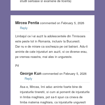
studii serioase si examene de licenta)
Mircea Pentia
commented on February 5, 2026
Reply
Limbajul ce l-ai auzit la adolescentele din Timisoara
este peste tot in Romania, inclusiv la Bucuresti.
Dar nu e de mirare ca socheaza pe cei batrani. Adu-ti
aminte de cate injuraturi am auzit, si ce diverse erau,
pe vremea noastra, mai ales in ungureste.
Pif
George Kun
commented on February 5, 2026
Reply
Asa e, Mircea, Imi aduc aminte foarte bine de
injuraturile tineretii, si cum ai pomenit de injuraturile
in limba maghiara, pot sa-ti spun ca cineva de
limba materna maghiara, ca injuraturile unguresti