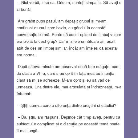
– Nici vorbă, zise ea. Oricum, sunteți simpatic. Să aveți o
zi bună!
Am grăbit puțin pasul, am depășit grupul și mi-am
continuat drumul spre bazin, cu gândul la această
conversație bizară. Poate că acest episod de limbaj vulgar
era izolat la cest grup? Dar în zilele următoare am auzit
atât de des un limbaj similar, încât am înțeles că acesta
era norma.
După câteva minute am observat două fete drăguțe, cam
de clasa a VII-a, care s-au oprit în fața mea cu intenția
clară să mi se adreseze. M-am oprit și eu să văd ce
urmează. Una dintre ele, mai articulată și îndrăzneață, m-a
întrebat:
– Șțiți cumva care e diferența dintre creștini și catolici?
– Da, știu, am răspuns. Depinde cât timp aveți, pentru că
subiectul e complicat și o discuție pe această temă poate
fi mai lungă.