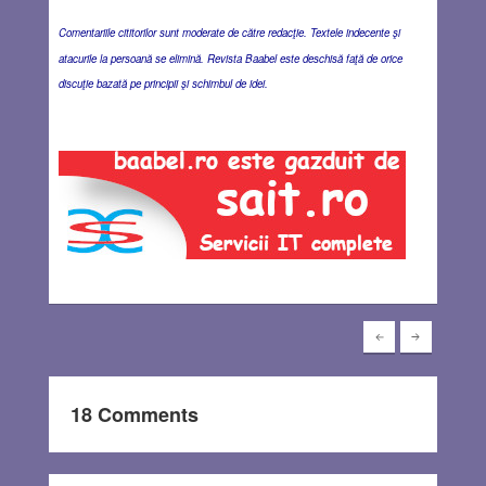
Comentariile cititorilor sunt moderate de către redacţie. Textele indecente şi
atacurile la persoană se elimină. Revista Baabel este deschisă faţă de orice
discuţie bazată pe principii şi schimbul de idei.
18 Comments