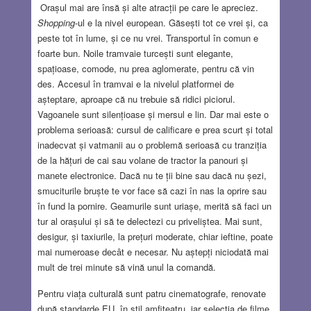
Orașul mai are însă și alte atracții pe care le apreciez.
Shopping
-ul e la nivel european. Găsești tot ce vrei și, ca
peste tot în lume, și ce nu vrei. Transportul în comun e
foarte bun. Noile tramvaie turcești sunt elegante,
spațioase, comode, nu prea aglomerate, pentru că vin
des. Accesul în tramvai e la nivelul platformei de
așteptare, aproape că nu trebuie să ridici piciorul.
Vagoanele sunt silențioase și mersul e lin. Dar mai este o
problema serioasă: cursul de calificare e prea scurt și total
inadecvat și vatmanii au o problemă serioasă cu tranziția
de la hățuri de cai sau volane de tractor la panouri și
manete electronice. Dacă nu te ții bine sau dacă nu șezi,
smuciturile bruște te vor face să cazi în nas la oprire sau
în fund la pornire. Geamurile sunt uriașe, merită să faci un
tur al orașului și să te delectezi cu priveliștea. Mai sunt,
desigur, și taxiurile, la prețuri moderate, chiar ieftine, poate
mai numeroase decât e necesar. Nu aștepți niciodată mai
mult de trei minute să vină unul la comandă.
Pentru viața culturală sunt patru cinematografe, renovate
după standarde EU, în stil amfiteatru, iar selecția de filme