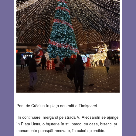
Pom de Crăciun în piaţa centrală a Timişoarei
În continuare, mergând pe strada V. Alecsandri se ajunge
în Piața Unirii, o bijuterie în stil baroc, cu case, biserici și
monumente proaspăt renovate, în culori splendide.