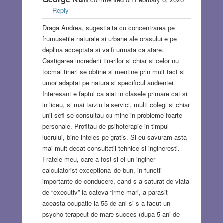
Reply
Draga Andrea, sugestia ta cu concentrarea pe
frumusetile naturale si urbane ale orasului e pe
deplina acceptata si va fi urmata ca atare.
Castigarea increderii tinerilor si chiar si celor nu
tocmai tineri se obtine si mentine prin mult tact si
umor adaptat pe natura si specificul audientei.
Interesant e faptul ca atat in clasele primare cat si
in liceu, si mai tarziu la servici, multi colegi si chiar
unii sefi se consultau cu mine in probleme foarte
personale. Profitau de psihoterapie in timpul
lucrului, bine inteles pe gratis. Si eu savuram asta
mai mult decat consultatii tehnice si ingineresti.
Fratele meu, care a fost si el un inginer
calculatorist exceptional de bun, in functii
importante de conducere, cand s-a saturat de viata
de “executiv” la cateva firme mari, a parasit
aceasta ocupatie la 55 de ani si s-a facut un
psycho terapeut de mare succes (dupa 5 ani de