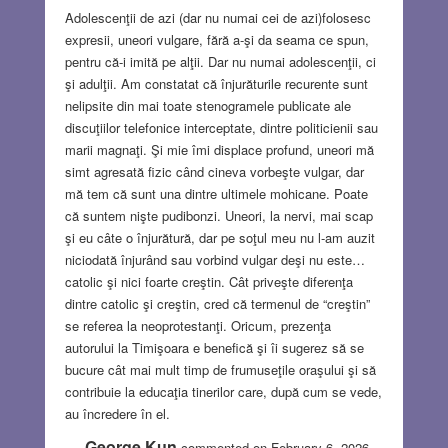
Adolescenţii de azi (dar nu numai cei de azi)folosesc
expresii, uneori vulgare, fără a-şi da seama ce spun,
pentru că-i imită pe alţii. Dar nu numai adolescenţii, ci
şi adulţii. Am constatat că înjurăturile recurente sunt
nelipsite din mai toate stenogramele publicate ale
discuţiilor telefonice interceptate, dintre politicienii sau
marii magnaţi. Şi mie îmi displace profund, uneori mă
simt agresată fizic când cineva vorbeşte vulgar, dar
mă tem că sunt una dintre ultimele mohicane. Poate
că suntem nişte pudibonzi. Uneori, la nervi, mai scap
şi eu câte o înjurătură, dar pe soţul meu nu l-am auzit
niciodată înjurând sau vorbind vulgar deşi nu este…
catolic şi nici foarte creştin. Cât priveşte diferenţa
dintre catolic şi creştin, cred că termenul de “creştin”
se referea la neoprotestanţi. Oricum, prezenţa
autorului la Timişoara e benefică şi îi sugerez să se
bucure cât mai mult timp de frumuseţile oraşului şi să
contribuie la educaţia tinerilor care, după cum se vede,
au încredere în el.
George Kun
commented on February 6, 2026