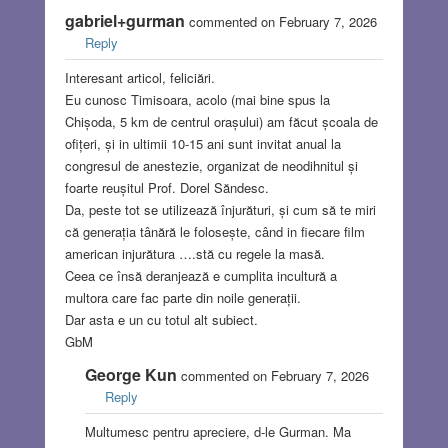
gabriel+gurman
commented on February 7, 2026
Reply
Interesant articol, feliciări.
Eu cunosc Timisoara, acolo (mai bine spus la
Chișoda, 5 km de centrul orașului) am făcut școala de
ofițeri, și in ultimii 10-15 ani sunt invitat anual la
congresul de anestezie, organizat de neodihnitul și
foarte reușitul Prof. Dorel Săndesc.
Da, peste tot se utilizează înjurături, și cum să te miri
că generația tânără le folosește, când in fiecare film
american injurătura ….stă cu regele la masă.
Ceea ce însă deranjează e cumplita incultură a
multora care fac parte din noile generații.
Dar asta e un cu totul alt subiect.
GbM
George Kun
commented on February 7, 2026
Reply
Multumesc pentru apreciere, d-le Gurman. Ma