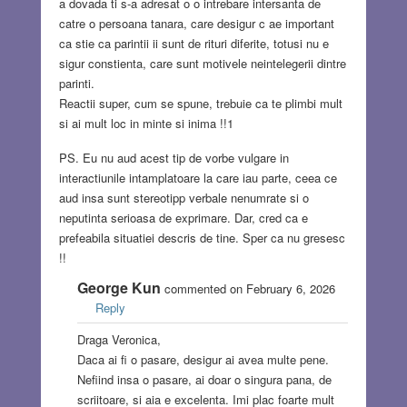
a dovada ti s-a adresat o o intrebare intersanta de
catre o persoana tanara, care desigur c ae important
ca stie ca parintii ii sunt de rituri diferite, totusi nu e
sigur constienta, care sunt motivele neintelegerii dintre
parinti.
Reactii super, cum se spune, trebuie ca te plimbi mult
si ai mult loc in minte si inima !!1
PS. Eu nu aud acest tip de vorbe vulgare in
interactiunile intamplatoare la care iau parte, ceea ce
aud insa sunt stereotipp verbale nenumrate si o
neputinta serioasa de exprimare. Dar, cred ca e
prefeabila situatiei descris de tine. Sper ca nu gresesc
!!
George Kun
commented on February 6, 2026
Reply
Draga Veronica,
Daca ai fi o pasare, desigur ai avea multe pene.
Nefiind insa o pasare, ai doar o singura pana, de
scriitoare, si aia e excelenta. Imi plac foarte mult