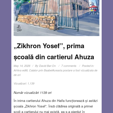
„Zikhron Yosef”, prima
școală din cartierul Ahuza
May 14, 2026
By
David Bar-On
7 comments
Posted in:
Arhiva editii
,
Calator prin Baabel
Aceasta postare a fost vizualizata de
de ori
Vizualizari:
1,139
Număr vizualizări 1139 ori
În inima cartierului Ahuza din Haifa funcționează și astăzi
școala „Zikhron Yosef”. Însă clădirea originală a primei
școli a cartierului nu mai există, ea s-a pierdut în