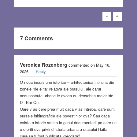
7 Comments
Veronica Rozenberg
commented on May 16,
2026
Reply
O noua incursiune istorico – arhitectonica intr una din
zonele “de elita” relativa ale orasului, ale carui
necunoscute urbane le evoca cu deosebita maiestrie
Dl. Bar On.
Oare v as cere prea mult daca v as intreba, care sunt
sursele bibliografice ale povestirilor dvs? Sau daca
exista o istorie scrisa in genul documentarii pe care ne
o oferiti dvs privind istoria urbana a orasului Haifa
care sa fi fost publicata vreodata?