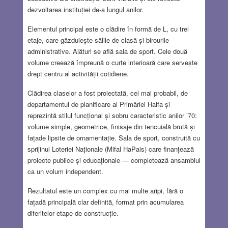
dezvoltarea instituției de-a lungul anilor.
Elementul principal este o clădire în formă de L, cu trei
etaje, care găzduiește sălile de clasă și birourile
administrative. Alături se află sala de sport. Cele două
volume creează împreună o curte interioară care servește
drept centru al activității cotidiene.
Clădirea claselor a fost proiectată, cel mai probabil, de
departamentul de planificare al Primăriei Haifa și
reprezintă stilul funcțional și sobru caracteristic anilor ’70:
volume simple, geometrice, finisaje din tencuială brută și
fațade lipsite de ornamentație. Sala de sport, construită cu
sprijinul Loteriei Naționale (Mifal HaPais) care finanțează
proiecte publice și educaționale — completează ansamblul
ca un volum independent.
Rezultatul este un complex cu mai multe aripi, fără o
fațadă principală clar definită, format prin acumularea
diferitelor etape de construcție.