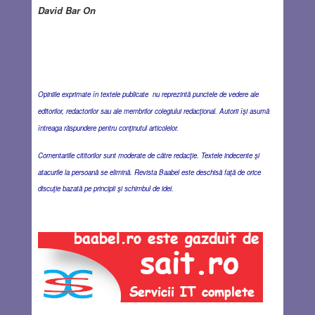
David Bar On
Opiniile exprimate în textele publicate nu reprezintă punctele de vedere ale
editorilor, redactorilor sau ale membrilor colegiului redacţional. Autorii îşi asumă
întreaga răspundere pentru conţinutul articolelor.
Comentariile cititorilor sunt moderate de către redacţie. Textele indecente şi
atacurile la persoană se elimină. Revista Baabel este deschisă faţă de orice
discuţie bazată pe principii şi schimbul de idei.