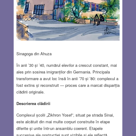
Sinagoga din Ahuza
În anii ’30 și ’40, numărul elevilor a crescut constant, mai
ales prin sosirea imigranților din Germania. Principala
transformare a avut loc însă în anii ’70 și ’80: complexul a
fost extins și reconstruit — proces care a marcat dispariția
clădirii originale.
Descrierea clădirii
Complexul școlii „Zikhron Yosef”, situat pe strada Sinai,
este alcătuit din mai multe corpuri construite în etape
diferite și unite într-un ansamblu coerent. Etapele
succesive ale onstrucției sunt vizibile și ele reflectă