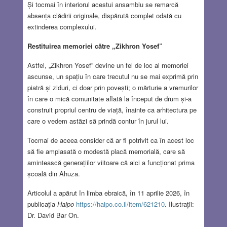
Și tocmai în interiorul acestui ansamblu se remarcă
absența clădirii originale, dispărută complet odată cu
extinderea complexului.
Restituirea memoriei către „Zikhron Yosef”
Astfel, „Zikhron Yosef” devine un fel de loc al memoriei
ascunse, un spațiu în care trecutul nu se mai exprimă prin
piatră și ziduri, ci doar prin povești; o mărturie a vremurilor
în care o mică comunitate aflată la început de drum și-a
construit propriul centru de viață, înainte ca arhitectura pe
care o vedem astăzi să prindă contur în jurul lui.
Tocmai de aceea consider că ar fi potrivit ca în acest loc
să fie amplasată o modestă placă memorială, care să
amintească generațiilor viitoare că aici a funcționat prima
școală din Ahuza.
Articolul a apărut în limba ebraică, în 11 aprilie 2026, în
publicația
Haipo
https://haipo.co.il/item/621210
. Ilustrații:
Dr. David Bar On.