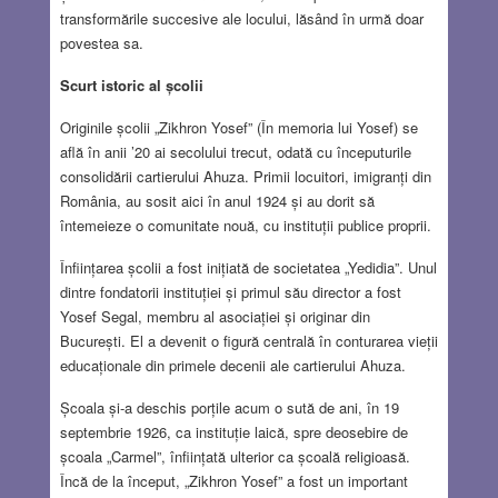
transformările succesive ale locului, lăsând în urmă doar
povestea sa.
Scurt istoric al școlii
Originile școlii „Zikhron Yosef” (În memoria lui Yosef) se
află în anii ’20 ai secolului trecut, odată cu începuturile
consolidării cartierului Ahuza. Primii locuitori, imigranți din
România, au sosit aici în anul 1924 și au dorit să
întemeieze o comunitate nouă, cu instituții publice proprii.
Înființarea școlii a fost inițiată de societatea „Yedidia”. Unul
dintre fondatorii instituției și primul său director a fost
Yosef Segal, membru al asociației și originar din
București. El a devenit o figură centrală în conturarea vieții
educaționale din primele decenii ale cartierului Ahuza.
Școala și-a deschis porțile acum o sută de ani, în 19
septembrie 1926, ca instituție laică, spre deosebire de
școala „Carmel”, înființată ulterior ca școală religioasă.
Încă de la început, „Zikhron Yosef” a fost un important