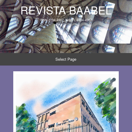
REVISTA BAABEL
ISSN 2734-4967, ISSN-L 2734-4967
Select Page