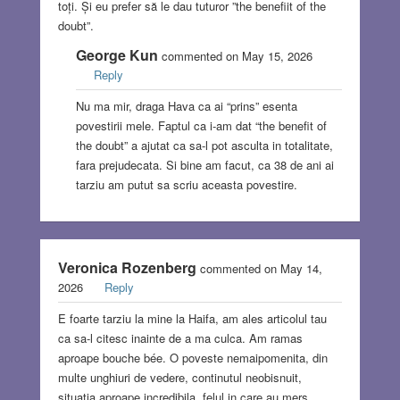
toți. Și eu prefer să le dau tuturor ”the benefiit of the
doubt”.
George Kun
commented on May 15, 2026
Reply
Nu ma mir, draga Hava ca ai “prins” esenta
povestirii mele. Faptul ca i-am dat “the benefit of
the doubt” a ajutat ca sa-l pot asculta in totalitate,
fara prejudecata. Si bine am facut, ca 38 de ani ai
tarziu am putut sa scriu aceasta povestire.
Veronica Rozenberg
commented on May 14,
2026
Reply
E foarte tarziu la mine la Haifa, am ales articolul tau
ca sa-l citesc inainte de a ma culca. Am ramas
aproape bouche bée. O poveste nemaipomenita, din
multe unghiuri de vedere, continutul neobisnuit,
situatia aproape incredibila, felul in care au mers