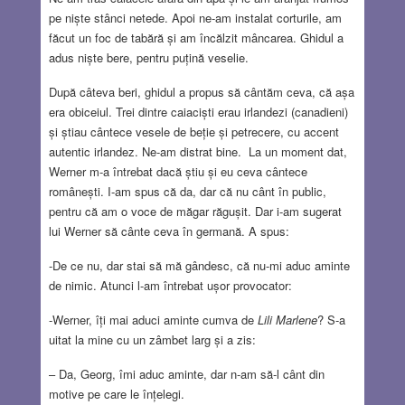
pe niște stânci netede. Apoi ne-am instalat corturile, am
făcut un foc de tabără și am încălzit mâncarea. Ghidul a
adus niște bere, pentru puțină veselie.
După câteva beri, ghidul a propus să cântăm ceva, că așa
era obiceiul. Trei dintre caiaciști erau irlandezi (canadieni)
și știau cântece vesele de beție și petrecere, cu accent
autentic irlandez. Ne-am distrat bine. La un moment dat,
Werner m-a întrebat dacă știu și eu ceva cântece
românești. I-am spus că da, dar că nu cânt în public,
pentru că am o voce de măgar răgușit. Dar i-am sugerat
lui Werner să cânte ceva în germană. A spus:
-De ce nu, dar stai să mă gândesc, că nu-mi aduc aminte
de nimic. Atunci l-am întrebat ușor provocator:
-Werner, îți mai aduci aminte cumva de
Lili Marlene
? S-a
uitat la mine cu un zâmbet larg și a zis:
– Da, Georg, îmi aduc aminte, dar n-am să-l cânt din
motive pe care le înțelegi.