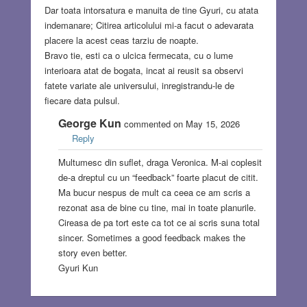
Dar toata intorsatura e manuita de tine Gyuri, cu atata
indemanare; Citirea articolului mi-a facut o adevarata
placere la acest ceas tarziu de noapte.
Bravo tie, esti ca o ulcica fermecata, cu o lume
interioara atat de bogata, incat ai reusit sa observi
fatete variate ale universului, inregistrandu-le de
fiecare data pulsul.
George Kun
commented on May 15, 2026
Reply
Multumesc din suflet, draga Veronica. M-ai coplesit
de-a dreptul cu un “feedback” foarte placut de citit.
Ma bucur nespus de mult ca ceea ce am scris a
rezonat asa de bine cu tine, mai in toate planurile.
Cireasa de pa tort este ca tot ce ai scris suna total
sincer. Sometimes a good feedback makes the
story even better.
Gyuri Kun