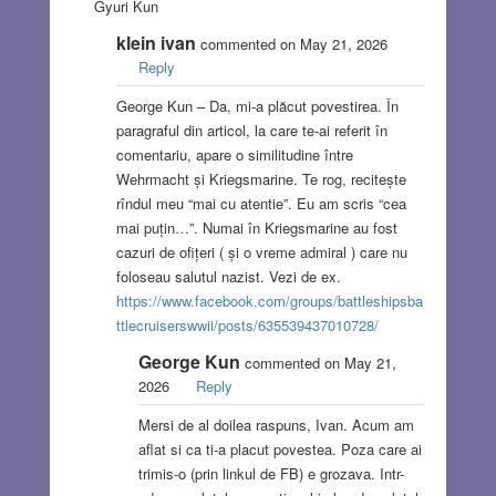
Gyuri Kun
klein ivan
commented on May 21, 2026
Reply
George Kun – Da, mi-a plăcut povestirea. În
paragraful din articol, la care te-ai referit în
comentariu, apare o similitudine între
Wehrmacht și Kriegsmarine. Te rog, recitește
rîndul meu “mai cu atentie”. Eu am scris “cea
mai puțin…”. Numai în Kriegsmarine au fost
cazuri de ofițeri ( și o vreme admiral ) care nu
foloseau salutul nazist. Vezi de ex.
https://www.facebook.com/groups/battleshipsba
ttlecruiserswwii/posts/635539437010728/
George Kun
commented on May 21,
2026
Reply
Mersi de al doilea raspuns, Ivan. Acum am
aflat si ca ti-a placut povestea. Poza care ai
trimis-o (prin linkul de FB) e grozava. Intr-