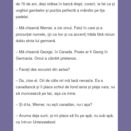
de 70 de ani, deși stătea în barcă drept, corect, la fel ca și
unghiul gambelor și poziția perfectă a mâinilor pe tija
padelei.
– Mă cheamă Werner, a zis omul. Felul în care și-a
pronunțat numele, (și ca ton și ca accent) trăda fără niciun
dubiu etnia lui germană.
– Mă cheamă George, în Canada. Poate ar fi Georg în
Germania. Omul a zâmbit prietenos.
– Faceți des excursii din astea?
– Da, zise el. Ori de câte ori mă lasă nevasta. Ea e
canadiancă și îi place schiul de fond iarna și plaja vara, nu
să muncească pe lac, așa ca mine.
– Și d-ta, Werner, nu ești canadian, nu-i așa?
– Acuma deja sunt, și-mi place să fiu pe apă, nu sub apă,
ca într-un
Unterseeboot
.