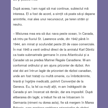
După aceea, l-am rugat să mai continue, subiectul mă
interesa. El a fost de acord, a simțit că poate să-și depene
amintirile, mai ales unui necunoscut, pe teren străin și
neutru.
– Misiunea mea era să duc nava peste ocean, în Canada,
să intru pe fluviul St. Lawrence unde, din 1942 până în
1944, am minat și scufundat peste 20 de vase comerciale.
În mai 1945 a venit ordinul direct de la amiralul Karl Dönitz
ca toate submarinele germane în zona Atlanticului și a
Canadei să se predea Marinei Regale Canadiene. M-am
conformat ordinului și am ajuns prizonier de război. Am
stat doi ani într-un lagăr de prizonieri de război canadian,
unde am fost tratați cu multă omenie, cu îmbrăcăminte,
hrană și îngrijire medicală, potrivit Convenției de la
Geneva. Eu, la fel ca mulți alții, m-am îndrăgostit de
Canada și am încercat să rămân, dar era imposibil. După
eliberarea din lagăr, a trebuit fie să ne întoarcem în
Germania (nimeni nu dorea asta), fie să mergem în Marea
Britanie, care gestiona problema prizonierilor de război.