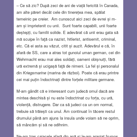
– Ce să zic? După zeci de ani de viață fericită în Canada,
am alte păreri decât cele din tinerețea mea, spălat
temeinic pe creier. Am cunoscut aici zeci de evrei și m-
am și imprietenit cu unii. Sunt foarte capabili, unii foarte
deștepți, cu familii solide. E adevărat că unii erau gata să
mă scuipe în faţă ca nazist, hitlerist, antisemit, criminal,
etc. Că ei asta au văzut, citit și auzit. Adevărul e că, în
afară de SS, care a atras tot gunoiul uman german, cei din
Wehrmacht erau mai ales soldați, oameni obișnuiți, fără
ură extremă și ucigașă faţă de nimeni. La fel și personalul
din
Kriegsmarine
(marina de război). Poate că erau printre
cei mai puțin îndoctrinați dintre forțele militare germane.
M-am gândit că e interesant cum judecă omul dacă are
mintea deschisă și nu este îndoctrinat cu forța, cu ură,
violență, distrugere. Dar ca să judeci ca un om normal,
trebuie să trăiești ca unul. Am continuat în tăcere restul
drumului până am ajuns la insula unde voiam să ne oprim,
să mâncăm și să ne odihnim.
Ne-am tras caiacele afară din apă și le-am aranjat frumos