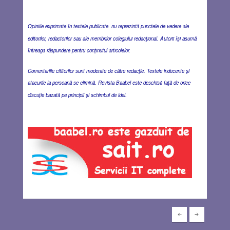
Opiniile exprimate în textele publicate nu reprezintă punctele de vedere ale
editorilor, redactorilor sau ale membrilor colegiului redacţional. Autorii îşi asumă
întreaga răspundere pentru conţinutul articolelor.
Comentariile cititorilor sunt moderate de către redacţie. Textele indecente şi
atacurile la persoană se elimină. Revista Baabel este deschisă faţă de orice
discuţie bazată pe principii şi schimbul de idei.