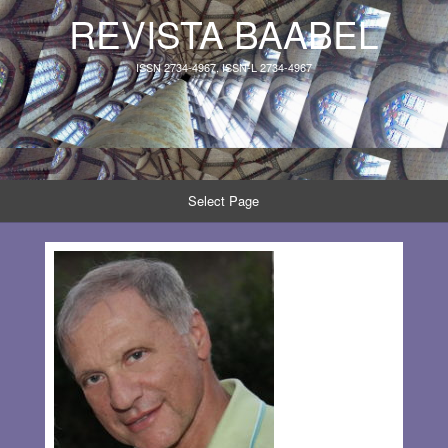
REVISTA BAABEL
ISSN 2734-4967, ISSN-L 2734-4967
Select Page