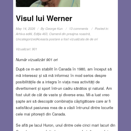
Visul lui Werner
May 14, 2026
By
George Kun
13 comments
Posted in:
Arhiva editii
,
Ediţia 463
,
Oamenii din preajma noastră
,
Uncategorized
Aceasta postare a fost vizualizata de de ori
Vizualizari:
901
Număr vizualizări 901 ori
După ce m-am stabilit în Canada în 1980, am început să
mă interesez și să mă informez în mod serios despre
posibilitățile de a integra în viața mea activități de
divertisment și sport într-un cadru sănătos și natural. Am
fost uluit de cât de vaste și diverse erau. Mi-a luat vreo
șapte ani să descopăr combinația câștigătoare care ar fi
satisfăcut pasiunea mea de a vâsli într-unul dintre locurile
cele mai pitorești din Canada.
Se află pe lacul Huron, unul dintre cele cinci mari lacuri din