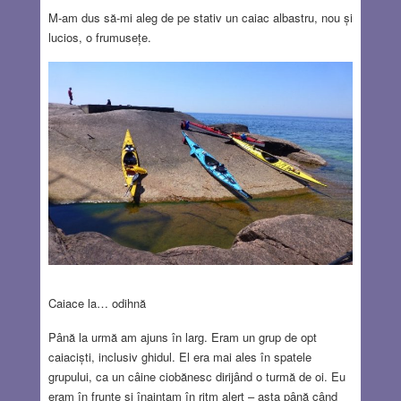
M-am dus să-mi aleg de pe stativ un caiac albastru, nou și
lucios, o frumusețe.
Caiace la… odihnă
Până la urmă am ajuns în larg. Eram un grup de opt
caiaciști, inclusiv ghidul. El era mai ales în spatele
grupului, ca un câine ciobănesc dirijând o turmă de oi. Eu
eram în frunte și înaintam în ritm alert – asta până când