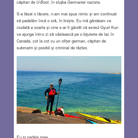
căpitan de
U-Boot
, în slujba Germaniei naziste.
S-a lăsat o tăcere, n-am mai spus nimic și am continuat
să padelăm încă o oră, în liniște. Eu mă gândeam ce
ciudată e soarta și cine s-ar fi gândit că evreul Gyuri Kun
va ajunge într-o zi să vâslească pe o bijuterie de lac în
Canada, cot la cot cu un ofițer german, căpitan de
submarin și posibil și criminal de război.
Eu şi padela mea