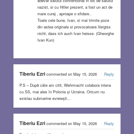
adevar salutul conventional in loc de salutul
nazist, si cu Hitler prezent, a fost un act de
mare curaj , aproape o sfidare..
Toate cele bune, Ivan, si mai trimite poze
din astea originale si provocatoare.Vergiss
nicht, dass ich auch Ivan heisse. (Gheorghe
Ivan Kun)
Tiberiu Ezri
commented on May 15, 2026
Reply
P.S – După câte am citit, Wehrmacht colabora intens
cu SS, mai ales în Polonia și Ucraina. Oricum nu
existau submarine evreiești…
Tiberiu Ezri
commented on May 15, 2026
Reply