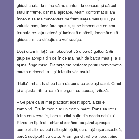
ghidul a urlat la mine că nu suntem la concurs și că pot
stau în frunte, dar mai aproape. M-am conformat și am
început să mă concentrez pe frumusețea peisajului, pe
valurile mici, încă fără spumă, și pe broboanele de apă
formate pe fața netedă și lucioasă a bărcii, încercând să
ghicesc în ce direcție se vor scurge.
Deși eram in față, am observat că o barcă galbenă din
grup se apropia din ce în ce mai mult de barca mea și a și
ajuns lângă mine. Distanța era perfectă pentru conversația
care s-a dovedit a fi şi intenția vâslașului.
“Hello”, mi-a zis și eu i-am răspuns cu același salut. Omul
și-a ajustat ritmul ca să mergem cu aceeași viteză.
– Se pare că ai mai practicat acest sport, a zis el
zâmbind. Era în mod clar un compliment. Până să intru
într-o conversație, l-am studiat puțin din coada ochiului.
Părea un tip înalt, chiar și șezând, cu părul aproape
complet alb, cu ochi albaștri-oțelii, cu o față ușor ascetică,
parcă sculptată cu dalta. M-am gândit că era trecut bine