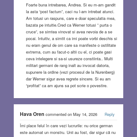
Foarte buna intrebarea, Andrea. Si eu m-am gandit
la asta “post factum”, caci nu l-am intrebat atunci.
Am totusi un raspuns, care e doar speculatia mea,
bazata pe intuitie.Cred ca Werner totusi ” purta o
cruce”, se simtea vinovat si avea nevoia de a se
pocai. Intuitiv, a simtit ca imi poate vorbi deschis si
nu eram genul de om care sa manifeste o ostilitate
extrema, cum au facut-o altii cu el, ci poate gasi
ceva intelegere si sa-si usureze constiinta.. Multi
militari germani de rang inalt au invocat datoria,
supunere la ordine (vezi procesul de la Nurenberg)
dar Werner sigur avea regrete sincere. Si eu am
“profitat” ca am ajuns sa pot scrie o povestire.
Hava Oren
commented on May 14, 2026
Reply
Îmi place felul în care vezi lucrurile: nu orice german
este automat un monstru. Unii au fost, dar sigur că nu