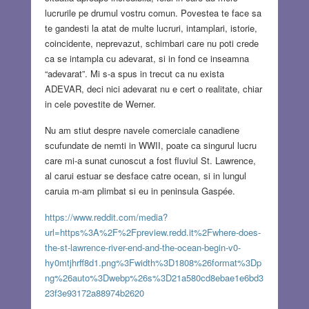
lucrurile pe drumul vostru comun. Povestea te face sa
te gandesti la atat de multe lucruri, intamplari, istorie,
coincidente, neprevazut, schimbari care nu poti crede
ca se intampla cu adevarat, si in fond ce inseamna
“adevarat”. Mi s-a spus in trecut ca nu exista
ADEVAR, deci nici adevarat nu e cert o realitate, chiar
in cele povestite de Werner.
Nu am stiut despre navele comerciale canadiene
scufundate de nemti in WWII, poate ca singurul lucru
care mi-a sunat cunoscut a fost fluviul St. Lawrence,
al carui estuar se desface catre ocean, si in lungul
caruia m-am plimbat si eu in peninsula Gaspée.
https://www.reddit.com/media?
url=https%3A%2F%2Fpreview.redd.it%2Fwhere-does-
the-st-lawrence-river-end-and-the-ocean-begin-v0-
hy0mtjhrff8d1.png%3Fwidth%3D1808%26format%3Dp
ng%26auto%3Dwebp%26s%3D21a580cd8ebae1e6bd3
23f3e93172a88974b2620