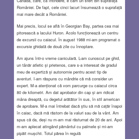
Canada, care, ca întindere, e cam un sfert din suprafața
României. De fapt, cele cinci lacuri însumează o suprafață
mai mare decât a României.
Mai precis, locul se află în Georgian Bay, partea cea mai
pitorească a lacului Huron. Acolo funcționează un centru
de excursii cu caiacul. În august 1988 mi-am programat o
excursie ghidată de două zile cu înnoptare.
Am ajuns într-o vreme caniculară. L-am cunoscut pe ghid,
un tânăr atletic și prietenos, care s-a interesat de gradul
meu de expertiză și autonomie pentru acest tip de
aventuri. I-am răspuns cu mândrie că mă consider un
expert. M-a atenționat că vom parcurge cu caiacul circa
80 de kilometri. Am dat aprobator din cap și am ridicat
mâna dreaptă, cu degetul arătător în sus, în stil american
de aprobare. M-a mai întrebat dacă știu să mă cațăr înapoi
în caiac, dacă mă răstorn de la valuri sau de la vânt. Am
spus că da, deși nu m-am mai răsturnat de 20 de ani. Apoi
m-am aplecat atingând pământul cu palmele și mi-am
pipăit mușchii. Totul părea în regulă