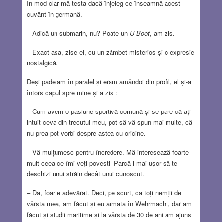
În mod clar mă testa dacă înțeleg ce înseamnă acest
cuvânt în germană.
– Adică un submarin, nu? Poate un
U-Boot
, am zis.
– Exact așa, zise el, cu un zâmbet misterios și o expresie
nostalgică.
Deși padelam în paralel și eram amândoi din profil, el și-a
întors capul spre mine și a zis :
– Cum avem o pasiune sportivă comună și se pare că ați
intuit ceva din trecutul meu, pot să vă spun mai multe, că
nu prea pot vorbi despre astea cu oricine.
– Vă mulțumesc pentru încredere. Mă interesează foarte
mult ceea ce îmi veți povesti. Parcă-i mai ușor să te
deschizi unui străin decât unui cunoscut.
– Da, foarte adevărat. Deci, pe scurt, ca toți nemții de
vârsta mea, am făcut și eu armata în Wehrmacht, dar am
făcut și studii maritime și la vârsta de 30 de ani am ajuns