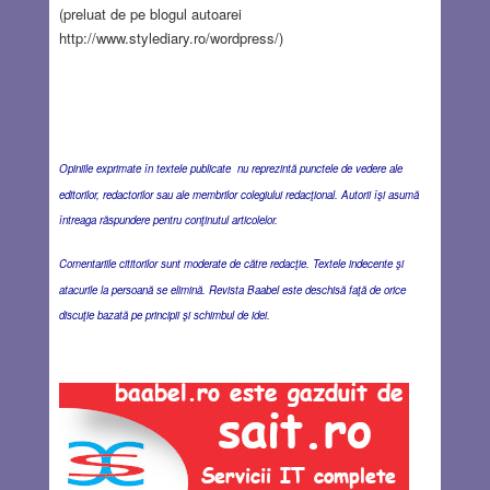
(preluat de pe blogul autoarei
http://www.stylediary.ro/wordpress/)
Opiniile exprimate în textele publicate nu reprezintă punctele de vedere ale
editorilor, redactorilor sau ale membrilor colegiului redacţional. Autorii îşi asumă
întreaga răspundere pentru conţinutul articolelor.
Comentariile cititorilor sunt moderate de către redacţie. Textele indecente şi
atacurile la persoană se elimină. Revista Baabel este deschisă faţă de orice
discuţie bazată pe principii şi schimbul de idei.