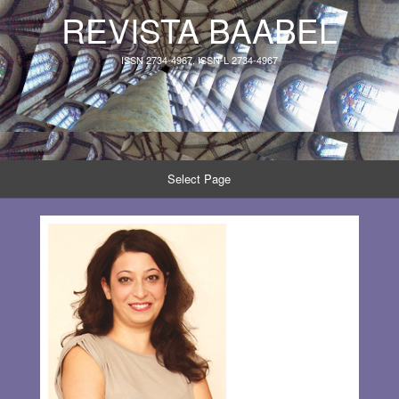
REVISTA BAABEL
ISSN 2734-4967, ISSN-L 2734-4967
Select Page