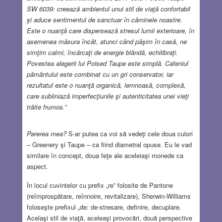
SW 6039: creează ambientul unui stil de viaţă confortabil
şi aduce sentimentul de sanctuar în căminele noastre.
Este o nuanţă care dispersează stresul lumii exterioare, în
asemenea măsura încât, atunci când păşim în casă, ne
simţim calmi, încărcaţi de energie blândă, echilibraţi.
Povestea alegerii lui Poised Taupe este simplă. Cafeniul
pământului este combinat cu un gri conservator, iar
rezultatul este o nuanţă organică, lemnoasă, complexă,
care subliniază imperfecţiunile şi autenticitatea unei vieţi
trăite frumos.”
Parerea mea?
S-ar putea ca voi să vedeţi cele doua culori
– Greenery şi Taupe – ca fiind diametral opuse. Eu le vad
similare în concept, doua feţe ale aceleiaşi monede ca
aspect.
În locul cuvintelor cu prefix „re” folosite de Pantone
(reîmprospătare, reînnoire, revitalizare), Sherwin-Williams
foloseşte prefixul „de: de-stresare, definire, decuplare.
Acelaşi stil de viaţă, aceleaşi provocări, două perspective