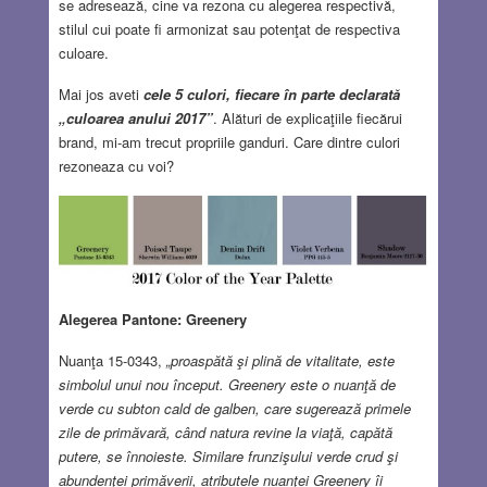
se adresează, cine va rezona cu alegerea respectivă,
stilul cui poate fi armonizat sau potenţat de respectiva
culoare.
Mai jos aveti
cele 5 culori, fiecare în parte declarată
„culoarea anului 2017”
. Alături de explicaţiile fiecărui
brand, mi-am trecut propriile ganduri. Care dintre culori
rezoneaza cu voi?
Alegerea Pantone: Greenery
Nuanţa 15-0343,
„proaspătă şi plină de vitalitate, este
simbolul unui nou început. Greenery este o nuanţă de
verde cu subton cald de galben, care sugerează primele
zile de primăvară, când natura revine la viaţă, capătă
putere, se înnoieste. Similare frunzişului verde crud şi
abundenţei primăverii, atributele nuanţei Greenery îi