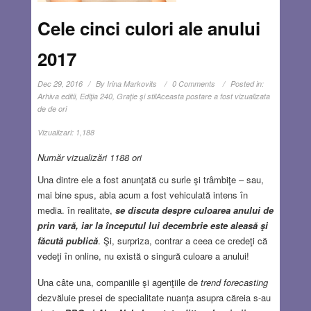
Cele cinci culori ale anului
2017
Dec 29, 2016
By
Irina Markovits
0 Comments
Posted in:
Arhiva editii
,
Ediţia 240
,
Graţie şi stil
Aceasta postare a fost vizualizata
de de ori
Vizualizari:
1,188
Număr vizualizări 1188 ori
Una dintre ele a fost anunţată cu surle şi trâmbiţe – sau,
mai bine spus, abia acum a fost vehiculată intens în
media. în realitate,
se discuta despre culoarea anului de
prin vară, iar la începutul lui decembrie este aleasă şi
făcută publică
. Şi, surpriza, contrar a ceea ce credeţi că
vedeţi în online, nu există o singură culoare a anului!
Una câte una, companiile şi agenţiile de
trend forecasting
dezvăluie presei de specialitate nuanţa asupra căreia s-au