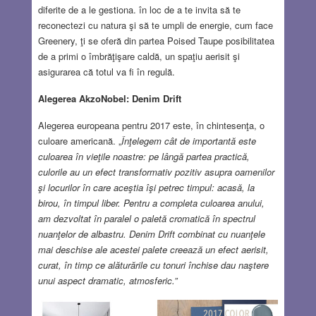
diferite de a le gestiona. în loc de a te invita să te
reconectezi cu natura şi să te umpli de energie, cum face
Greenery, ţi se oferă din partea Poised Taupe posibilitatea
de a primi o îmbrăţişare caldă, un spaţiu aerisit şi
asigurarea că totul va fi în regulă.
Alegerea AkzoNobel: Denim Drift
Alegerea europeana pentru 2017 este, în chintesenţa, o
culoare americană. „
Înţelegem cât de importantă este
culoarea în vieţile noastre: pe lângă partea practică,
culorile au un efect transformativ pozitiv asupra oamenilor
şi locurilor în care aceştia îşi petrec timpul: acasă, la
birou, în timpul liber. Pentru a completa culoarea anului,
am dezvoltat în paralel o paletă cromatică în spectrul
nuanţelor de albastru. Denim Drift combinat cu nuanţele
mai deschise ale acestei palete creează un efect aerisit,
curat, în timp ce alăturările cu tonuri închise dau naştere
unui aspect dramatic, atmosferic.”