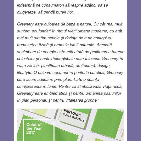
indeamnă pe consumatori să respire adânc, să se
oxigeneze, să prindă puteri noi.
Greenery este culoarea de bază a naturii. Cu cât mai mult
suntem scufundaţi în ritmul vieții urbane moderne, cu atât
mai mult simţim nevoia şi dorinţa de a ne contopi cu
frumuseţea fizică şi armonia lumii naturale. Această
schimbare de energie este reflectată de proliferarea tuturor
obiectelor şi contextelor globale care folosesc Greenery în
viaţa zilnică: planificare urbană, arhitectură, design,
lifestyle. O culoare constant în periferia esteticii, Greenery
este acum adusă în prim-plan. Este o nuanţă
omniprezentă în lume. Pentru ca simbolizează viaţa nouă,
Greenery este emblematică şi pentru urmărirea pasiunilor
în plan personal, şi pentru vitalitatea proprie.”