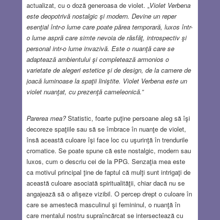
actualizat, cu o doză generoasa de violet. „
Violet Verbena
este deopotrivă nostalgic şi modern. Devine un reper
esenţial într-o lume care poate părea temporară, luxos într-
o lume aspră care simte nevoia de răsfăţ, introspectiv şi
personal intr-o lume invazivă. Este o nuanţă care se
adaptează ambientului şi completează armonios o
varietate de alegeri estetice şi de design, de la camere de
joacă luminoase la spaţii liniştite. Violet Verbena este un
violet nuanţat, cu prezenţă cameleonică.”
Parerea mea?
Statistic, foarte puţine persoane aleg să îşi
decoreze spaţiile sau să se îmbrace în nuanţe de violet,
însă această culoare îşi face loc cu uşurinţă în trendurile
cromatice. Se poate spune că este nostalgic, modern sau
luxos, cum o descriu cei de la PPG. Senzaţia mea este
ca motivul principal ţine de faptul că mulţi sunt intrigaţi de
această culoare asociată spiritualităţii, chiar dacă nu se
angajează să o afişeze vizibil. O percep drept o culoare în
care se amestecă masculinul şi femininul, o nuanţă în
care mentalul nostru supraîncărcat se intersectează cu