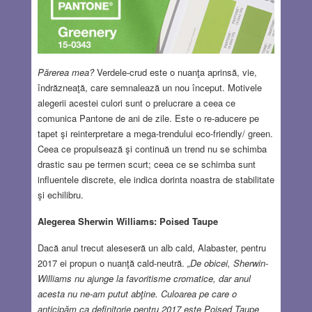
Părerea mea?
Verdele-crud este o nuanţa aprinsă, vie,
îndrăzneaţă, care semnalează un nou început. Motivele
alegerii acestei culori sunt o prelucrare a ceea ce
comunica Pantone de ani de zile. Este o re-aducere pe
tapet şi reinterpretare a mega-trendului eco-friendly/ green.
Ceea ce propulsează şi continuă un trend nu se schimba
drastic sau pe termen scurt; ceea ce se schimba sunt
influentele discrete, ele indica dorinta noastra de stabilitate
şi echilibru.
Alegerea Sherwin Williams: Poised Taupe
Dacă anul trecut aleseseră un alb cald, Alabaster, pentru
2017 ei propun o nuanţă cald-neutră.
„De obicei, Sherwin-
Williams nu ajunge la favoritisme cromatice, dar anul
acesta nu ne-am putut abţine. Culoarea pe care o
anticipăm ca definitorie pentru 2017 este Poised Taupe