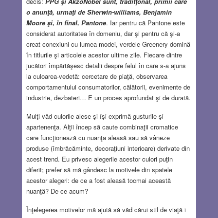
decis:
PPG şi AkzoNobel sunt, traditţonal, primii care
o anunţă, urmaţi de Sherwin-williams, Benjamin
Moore şi, în final, Pantone
. Iar pentru că Pantone este
considerat autoritatea în domeniu, dar şi pentru că şi-a
creat conexiuni cu lumea modei, verdele Greenery domină
în titlurile şi articolele acestor ultime zile. Fiecare dintre
jucători împărtăşesc detalii despre felul în care s-a ajuns
la culoarea-vedetă: cercetare de piaţă, observarea
comportamentului consumatorilor, călătorii, evenimente de
industrie, dezbateri… E un proces aprofundat şi de durată.
Mulţi văd culorile alese şi îşi exprimă gusturile şi
apartenenţa. Alţii încep să caute combinaţii cromatice
care funcţionează cu nuanţa aleasă sau să vâneze
produse (îmbrăcăminte, decoraţiuni interioare) derivate din
acest trend. Eu privesc alegerile acestor culori puţin
diferit; prefer să mă gândesc la motivele din spatele
acestor alegeri: de ce a fost aleasă tocmai această
nuanţă? De ce acum?
Înţelegerea motivelor mă ajută să văd cărui stil de viaţă i