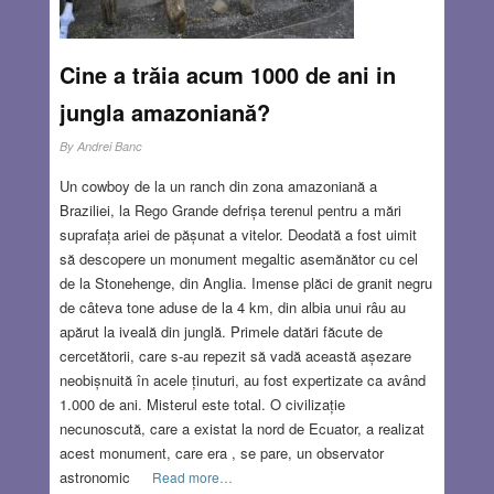
Cine a trăia acum 1000 de ani in
jungla amazoniană?
By
Andrei Banc
Un cowboy de la un ranch din zona amazoniană a
Braziliei, la Rego Grande defrișa terenul pentru a mări
suprafața ariei de pășunat a vitelor. Deodată a fost uimit
să descopere un monument megaltic asemănător cu cel
de la Stonehenge, din Anglia. Imense plăci de granit negru
de câteva tone aduse de la 4 km, din albia unui râu au
apărut la iveală din junglă. Primele datări făcute de
cercetătorii, care s-au repezit să vadă această așezare
neobișnuită în acele ținuturi, au fost expertizate ca având
1.000 de ani. Misterul este total. O civilizație
necunoscută, care a existat la nord de Ecuator, a realizat
acest monument, care era , se pare, un observator
astronomic
Read more…