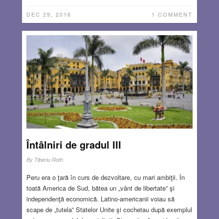
DEC 29, 2016
1 COMMENT
Întâlniri de gradul III
By
Tiberiu Roth
Peru era o ţară în curs de dezvoltare, cu mari ambiţii. În
toată America de Sud, bătea un „vânt de libertate” şi
independenţă economică. Latino-americanii voiau să
scape de „tutela” Statelor Unite şi cochetau după exemplul