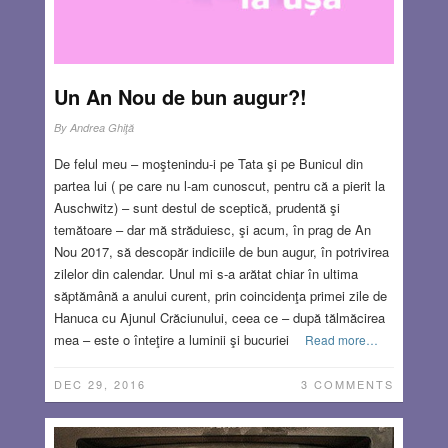
Un An Nou de bun augur?!
By
Andrea Ghiţă
De felul meu – moştenindu-i pe Tata şi pe Bunicul din
partea lui ( pe care nu l-am cunoscut, pentru că a pierit la
Auschwitz) – sunt destul de sceptică, prudentă şi
temătoare – dar mă străduiesc, şi acum, în prag de An
Nou 2017, să descopăr indiciile de bun augur, în potrivirea
zilelor din calendar. Unul mi s-a arătat chiar în ultima
săptămână a anului curent, prin coincidenţa primei zile de
Hanuca cu Ajunul Crăciunului, ceea ce – după tălmăcirea
mea – este o înteţire a luminii şi bucuriei
Read more…
DEC 29, 2016
3 COMMENTS