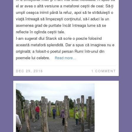
el ar avea o altă versiune a metaforei ceştii de ceai: Să-ţi
umpli ceaşca inimii până la refuz, apoi să te străduieşti o
viaţă întreagă să limpezeşti conţinutul, să-l aduci la un
asemenea grad de puritate încât întreaga lume să se
reflecte în oglinda ceştii tale.
I-am sugerat dlui Starck să scrie o poezie folosind
această metaforă splendidă. Dar a spus că imaginea nu e
originală; a folosit-o poetul persan Rumi într-unul din
poemele lui celebre.
Read more…
DEC 29, 2016
1 COMMENT