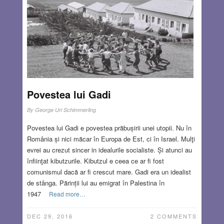
Povestea lui Gadi
By
George Uri Schimmerling
Povestea lui Gadi e povestea prăbușirii unei utopii. Nu în
România și nici măcar în Europa de Est, ci în Israel. Mulţi
evrei au crezut sincer in idealurile socialiste. Și atunci au
înfiinţat kibutzurile. Kibutzul e ceea ce ar fi fost
comunismul dacă ar fi crescut mare. Gadi era un idealist
de stânga. Părinții lui au emigrat în Palestina în
1947
Read more…
DEC 29, 2016
2 COMMENTS