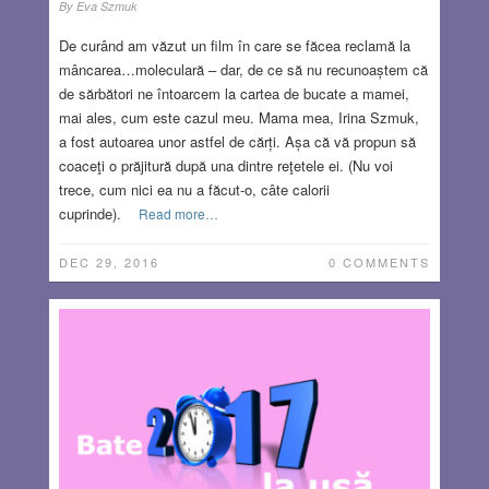
By
Eva Szmuk
De curând am văzut un film în care se făcea reclamă la
mâncarea…moleculară – dar, de ce să nu recunoaștem că
de sărbători ne întoarcem la cartea de bucate a mamei,
mai ales, cum este cazul meu. Mama mea, Irina Szmuk,
a fost autoarea unor astfel de cărți. Așa că vă propun să
coaceţi o prăjitură după una dintre reţetele ei. (Nu voi
trece, cum nici ea nu a făcut-o, câte calorii
cuprinde).
Read more…
DEC 29, 2016
0 COMMENTS