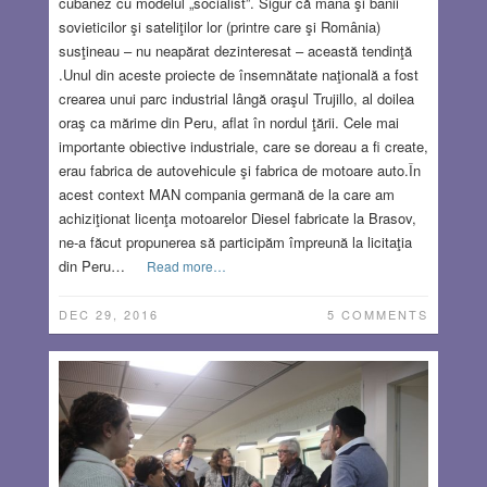
cubanez cu modelul „socialist”. Sigur că mâna şi banii
sovieticilor şi sateliţilor lor (printre care şi România)
susţineau – nu neapărat dezinteresat – această tendinţă
.Unul din aceste proiecte de însemnătate naţională a fost
crearea unui parc industrial lângă oraşul Trujillo, al doilea
oraş ca mărime din Peru, aflat în nordul ţării. Cele mai
importante obiective industriale, care se doreau a fi create,
erau fabrica de autovehicule şi fabrica de motoare auto.În
acest context MAN compania germană de la care am
achiziţionat licenţa motoarelor Diesel fabricate la Brasov,
ne-a făcut propunerea să participăm împreună la licitaţia
din Peru…
Read more…
DEC 29, 2016
5 COMMENTS