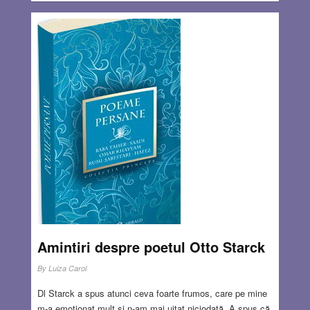
Amintiri despre poetul Otto Starck
By
Luiza Carol
Dl Starck a spus atunci ceva foarte frumos, care pe mine
m-a emoţionat mult şi n-am mai uitat niciodată. A spus că