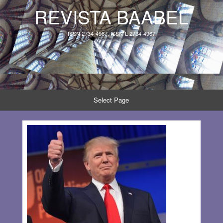
REVISTA BAABEL
ISSN 2734-4967, ISSN-L 2734-4967
Select Page