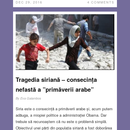
DEC 29, 2016
4 COMMENTS
Tragedia siriană – consecința
nefastă a ”primăverii arabe”
By
Eva Galambos
Siria este o consecință a primăverii arabe și, acum putem
adăuga, a miopiei politice a administrației Obama. Dar
trebuie să recunoaștem că nu este o problemă simplă.
Obiectivul unei părți din populația siriană a fost doborârea