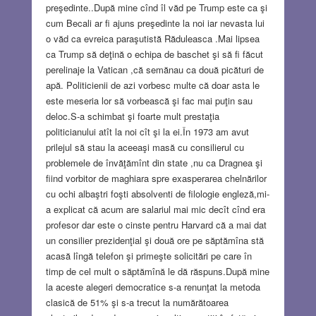
preşedinte..După mine cînd îl văd pe Trump este ca şi
cum Becali ar fi ajuns preşedinte la noi iar nevasta lui
o văd ca evreica paraşutistă Răduleasca .Mai lipsea
ca Trump să deţină o echipa de baschet şi să fi făcut
perelinaje la Vatican ,că semănau ca două picături de
apă. Politicienii de azi vorbesc multe că doar asta le
este meseria lor să vorbească şi fac mai puţin sau
deloc.S-a schimbat şi foarte mult prestaţia
politicianului atît la noi cît şi la ei.În 1973 am avut
prilejul să stau la aceeaşi masă cu consilierul cu
problemele de învăţămînt din state ,nu ca Dragnea şi
fiind vorbitor de maghiara spre exasperarea chelnărilor
cu ochi albaştri foşti absolventi de filologie engleză,mi-
a explicat că acum are salariul mai mic decît cînd era
profesor dar este o cinste pentru Harvard că a mai dat
un consilier prezidenţial şi două ore pe săptămîna stă
acasă lîngă telefon şi primeşte solicitări pe care în
timp de cel mult o săptămînă le dă răspuns.După mine
la aceste alegeri democratice s-a renunţat la metoda
clasică de 51% şi s-a trecut la numărătoarea