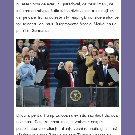
nu este vorba de evrei, ci, paradoxal, de musulmani, de
cei care se refugiază din calea războaielor, a execuțiilor,
dar pe care Trump dorește să-i respingă, considerându-i pe
toți teroriști. Mai mult, îi reproșează Angelei Merkel că i-a
primit în Germania.
Oricum, pentru Trump Europa nu există, sau dacă da, doar
unele țări. Deși ”America first”, el vorbește despre
posibilitatea unor alianțe, alianțe vechi reînnoite și aici mă
gândesc la Marea Britanie pe care Trump o iubește din