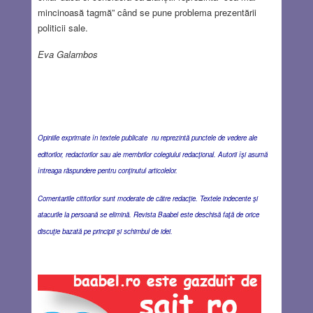
mincinoasă tagmă” când se pune problema prezentării
politicii sale.
Eva Galambos
Opiniile exprimate în textele publicate nu reprezintă punctele de vedere ale
editorilor, redactorilor sau ale membrilor colegiului redacţional. Autorii îşi asumă
întreaga răspundere pentru conţinutul articolelor.
Comentariile cititorilor sunt moderate de către redacţie. Textele indecente şi
atacurile la persoană se elimină. Revista Baabel este deschisă faţă de orice
discuţie bazată pe principii şi schimbul de idei.