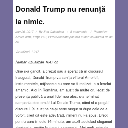
Donald Trump nu renunță
la nimic.
Jan 26, 2017
By
Eva Galambos
5 comments
Posted in:
Arhiva editii
,
Ediţia 242
,
Extern
Aceasta postare a fost vizualizata de de
ori
Vizualizari:
1,047
Număr vizualizări 1047 ori
Cine s-a gândit, a crezut sau a sperat că în discursul
inaugural, Donald Trump va schița viitorul Americii,
instrumentele, mijloacele cu care va fi realizat, s-a înșelat
amarnic. Aici în România, am auzit de multe ori, legat de
prezența publică a unui lider nou ales: s-a terminat
campania electorală! Lui Donald Trump, când și-a pregătit
discursul (el susține că-și scrie singur și după cele ce a
vorbit, cred că este adevărat), nimeni nu i-a spus. Drept
pentru care în cele 16 minute, am auzit aceleiași sloganuri
electorale, rostite în timpul campaniei. Mai mult, primele