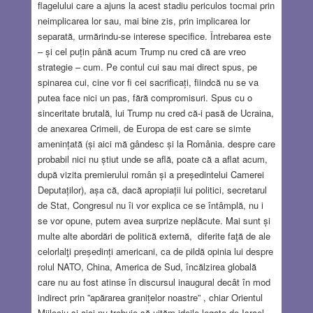
flagelului care a ajuns la acest stadiu periculos tocmai prin
neimplicarea lor sau, mai bine zis, prin implicarea lor
separată, urmărindu-se interese specifice. Întrebarea este
– și cel puțin până acum Trump nu cred că are vreo
strategie – cum. Pe contul cui sau mai direct spus, pe
spinarea cui, cine vor fi cei sacrificați, fiindcă nu se va
putea face nici un pas, fără compromisuri. Spus cu o
sinceritate brutală, lui Trump nu cred că-i pasă de Ucraina,
de anexarea Crimeii, de Europa de est care se simte
amenințată (și aici mă gândesc și la România. despre care
probabil nici nu știut unde se află, poate că a aflat acum,
după vizita premierului român și a președintelui Camerei
Deputaților), așa că, dacă apropiații lui politici, secretarul
de Stat, Congresul nu îi vor explica ce se întâmplă, nu i
se vor opune, putem avea surprize neplăcute. Mai sunt și
multe alte abordări de politică externă, diferite faţă de ale
celorlalţi președinți americani, ca de pildă opinia lui despre
rolul NATO, China, America de Sud, încălzirea globală
care nu au fost atinse în discursul inaugural decât în mod
indirect prin ”apărarea granițelor noastre” , chiar Orientul
Mijlociu și aici nu trebuie să uităm ideile legate de Israel