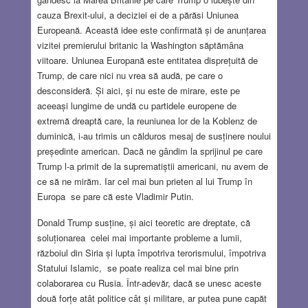
cauza Brexit-ului, a deciziei ei de a părăsi Uniunea
Europeană. Această idee este confirmată și de anunțarea
vizitei premierului britanic la Washington săptămâna
viitoare. Uniunea Europană este entitatea disprețuită de
Trump, de care nici nu vrea să audă, pe care o
desconsideră. Și aici, și nu este de mirare, este pe
aceeași lungime de undă cu partidele europene de
extremă dreaptă care, la reuniunea lor de la Koblenz de
duminică, i-au trimis un călduros mesaj de susținere noului
președinte american. Dacă ne gândim la sprijinul pe care
Trump l-a primit de la suprematiștii americani, nu avem de
ce să ne mirăm. Iar cel mai bun prieten al lui Trump în
Europa se pare că este Vladimir Putin.
Donald Trump susține, și aici teoretic are dreptate, că
soluționarea celei mai importante probleme a lumii,
războiul din Siria și lupta împotriva terorismului, împotriva
Statului Islamic, se poate realiza cel mai bine prin
colaborarea cu Rusia. Într-adevăr, dacă se unesc aceste
două forțe atât politice cât și militare, ar putea pune capăt