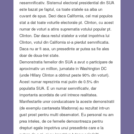
nesemnificativ. Sistemul electoral presidential din SUA
este bazat pe faptul, ca toate statele sa aiba un
cuvant de spus. Deci daca California, cel mai populos
stat a dat toate voturile electorale pt. Clinton, cu acest
numar de voturi a atins suprematia votului popular pt.
Clinton. Dar daca restul statelor a votat impotriva lui
Clinton, votul din California si-a pierdut semnificatia.
Daca nu ar fi asa, un presedinte ar putea sa fie ales
doar de doua-trei state.
Demonstratia femeilor din SUA a avut o participare de
aproximativ un million, jumatate in Washington DC
(unde Hillary Clinton a obtinut peste 90% din voturi).
Acest numar reprezinta mai putin de 0.5% din
populatia SUA. E un numar semnificativ, dar
importanta acordata de unii intrece realitatea.
Manifestarile unor conducatoare la aceste demonstratii
(de exemplu cantareata Madonna) au rezultat intr-un
gust prost pentru multi observatori. Eu personal nu am
prea inteles, de ce femeile demosntreaza pentru
drepturi egale impotriva unui presedinte care e la