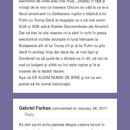
electorilor de unde erau mai mulţi , proptiţi în faţă şi
mînaţi de te miri ce interese Oricum eu văd la ce le-a
făcut americanii cu Gorbaceov ruşilor o relplică a lui
Putin cu Trump.Dacă le reuşeşte nu o să mai avem
SUA ci SDA adică Statele Dezmembrate ale Americii.
Dar să trec la oile noastre mi-a sărit în ochi în presa
electronică vizitele anunţate in luna februarie la
Budapesta atît al lui Trump cît şi al lui Putin nu ştiu
dacă în acelaşi timp dar dacă da, ar mai lipsi şi
Dondonel ca să pună de o dictare ca în 40, că nici la
sud cu bulgarii şi sîrbii nu îmi este ruşine şi la ei
soarele de la răsărit răsare.
Aşa că SĂ AUZIM NUMAI DE BINE şi tot ce am
postat să fie numai halucinaţie
Gabriel Farkas
commented on January 28, 2017
Reply
As dori sa-mi scriu parerea despre cateva lucruri in