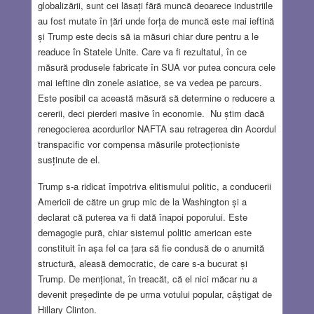
globalizării, sunt cei lăsați fără muncă deoarece industriile
au fost mutate în țări unde forța de muncă este mai ieftină
și Trump este decis să ia măsuri chiar dure pentru a le
readuce în Statele Unite. Care va fi rezultatul, în ce
măsură produsele fabricate în SUA vor putea concura cele
mai ieftine din zonele asiatice, se va vedea pe parcurs.
Este posibil ca această măsură să determine o reducere a
cererii, deci pierderi masive în economie. Nu știm dacă
renegocierea acordurilor NAFTA sau retragerea din Acordul
transpacific vor compensa măsurile protecționiste
susținute de el.
Trump s-a ridicat împotriva elitismului politic, a conducerii
Americii de către un grup mic de la Washington și a
declarat că puterea va fi dată înapoi poporului. Este
demagogie pură, chiar sistemul politic american este
constituit în așa fel ca țara să fie condusă de o anumită
structură, aleasă democratic, de care s-a bucurat și
Trump. De menționat, în treacăt, că el nici măcar nu a
devenit președinte de pe urma votului popular, câștigat de
Hillary Clinton.