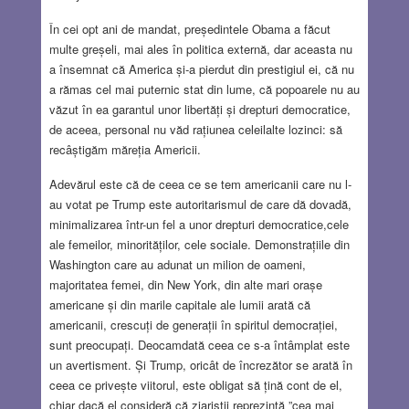
În cei opt ani de mandat, președintele Obama a făcut
multe greșeli, mai ales în politica externă, dar aceasta nu
a însemnat că America și-a pierdut din prestigiul ei, că nu
a rămas cel mai puternic stat din lume, că popoarele nu au
văzut în ea garantul unor libertăți și drepturi democratice,
de aceea, personal nu văd rațiunea celeilalte lozinci: să
recâștigăm măreția Americii.
Adevărul este că de ceea ce se tem americanii care nu l-
au votat pe Trump este autoritarismul de care dă dovadă,
minimalizarea într-un fel a unor drepturi democratice,cele
ale femeilor, minorităților, cele sociale. Demonstrațiile din
Washington care au adunat un milion de oameni,
majoritatea femei, din New York, din alte mari orașe
americane și din marile capitale ale lumii arată că
americanii, crescuți de generații în spiritul democrației,
sunt preocupați. Deocamdată ceea ce s-a întâmplat este
un avertisment. Și Trump, oricât de încrezător se arată în
ceea ce privește viitorul, este obligat să țină cont de el,
chiar dacă el consideră că ziariștii reprezintă ”cea mai