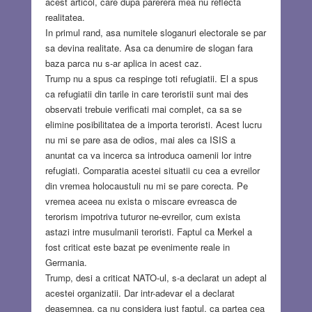
acest articol, care dupa parerera mea nu reflecta
realitatea.
In primul rand, asa numitele sloganuri electorale se par
sa devina realitate. Asa ca denumire de slogan fara
baza parca nu s-ar aplica in acest caz.
Trump nu a spus ca respinge toti refugiatii. El a spus
ca refugiatii din tarile in care teroristii sunt mai des
observati trebuie verificati mai complet, ca sa se
elimine posibilitatea de a importa teroristi. Acest lucru
nu mi se pare asa de odios, mai ales ca ISIS a
anuntat ca va incerca sa introduca oamenii lor intre
refugiati. Comparatia acestei situatii cu cea a evreilor
din vremea holocaustuli nu mi se pare corecta. Pe
vremea aceea nu exista o miscare evreasca de
terorism impotriva tuturor ne-evreilor, cum exista
astazi intre musulmanii teroristi. Faptul ca Merkel a
fost criticat este bazat pe evenimente reale in
Germania.
Trump, desi a criticat NATO-ul, s-a declarat un adept al
acestei organizatii. Dar intr-adevar el a declarat
deasemnea, ca nu considera just faptul, ca partea cea