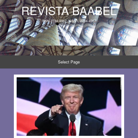
REVISTA BAABEL
ISSN 2734-4967, ISSN-L 2734-4967
Select Page