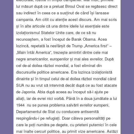
lui măsuri după ce a preluat Biroul Oval se regăsesc direct
sau indirect în ceea ce a susținut de când își lansase
campania. Am citit cu atenție acest discurs. Am mai scris
și în alte articole că una dintre ideile lui esențiale este
izolaționismul Statelor Unite care, de ce să nu
recunoaștem, a fost început de Barak Obama. Acea
lozincă, repetată la nesfârșit de Trump „America first” –
„Main întâi America”, trezește amintiri dintre cele mai
negre americanilor, europenilor și mai ales evreilor. După
cel de-al doilea război mondial, a fost eliminat din
discursurile politice americane. Era lozinca izolaționistă
dinainte și în timpul celui de-al doilea război mondial când
SUA nu au vrut să intervină decât după ce au fost atacate
de Japonia. Abia după aceea au început să-i ajute pe
aliați, iar de evrei nici vorbă. Până în a doua jumătate a lui
1944 nu se punea problema salvării evreilor europeni,
Departamentul de Stat cu conducere antisemită
respingându-i pe refugiați. Doar câteva personalități pe
care le poți număra pe degete, cu prieteni puternici în cele
mai înalte cercuri politice, au primit vize americane. Astăzi