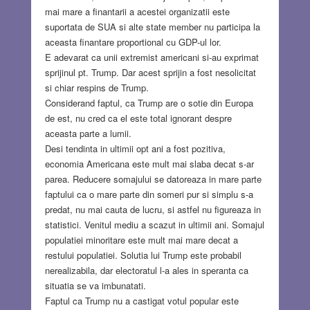
mai mare a finantarii a acestei organizatii este
suportata de SUA si alte state member nu participa la
aceasta finantare proportional cu GDP-ul lor.
E adevarat ca unii extremist americani si-au exprimat
sprijinul pt. Trump. Dar acest sprijin a fost nesolicitat
si chiar respins de Trump.
Considerand faptul, ca Trump are o sotie din Europa
de est, nu cred ca el este total ignorant despre
aceasta parte a lumii.
Desi tendinta in ultimii opt ani a fost pozitiva,
economia Americana este mult mai slaba decat s-ar
parea. Reducere somajului se datoreaza in mare parte
faptului ca o mare parte din someri pur si simplu s-a
predat, nu mai cauta de lucru, si astfel nu figureaza in
statistici. Venitul mediu a scazut in ultimii ani. Somajul
populatiei minoritare este mult mai mare decat a
restului populatiei. Solutia lui Trump este probabil
nerealizabila, dar electoratul l-a ales in speranta ca
situatia se va imbunatati.
Faptul ca Trump nu a castigat votul popular este