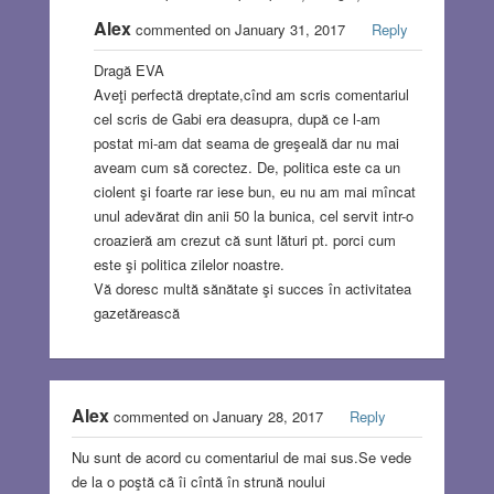
Alex
commented on January 31, 2017
Reply
Dragă EVA
Aveţi perfectă dreptate,cînd am scris comentariul
cel scris de Gabi era deasupra, după ce l-am
postat mi-am dat seama de greşeală dar nu mai
aveam cum să corectez. De, politica este ca un
ciolent şi foarte rar iese bun, eu nu am mai mîncat
unul adevărat din anii 50 la bunica, cel servit intr-o
croazieră am crezut că sunt lături pt. porci cum
este şi politica zilelor noastre.
Vă doresc multă sănătate şi succes în activitatea
gazetărească
Alex
commented on January 28, 2017
Reply
Nu sunt de acord cu comentariul de mai sus.Se vede
de la o poştă că îi cîntă în strună noului