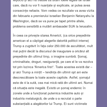
care, dacă nu vor fi nuanțate și explicate, ar putea avea
consecințe nefaste. Vom vedea ce rezultate va avea vizita
din februarie a premierului israelian Benjamin Netanyahu la
Washington, dacă se va pune pe tapet printre altele,
problema sensibilă a mutării ambasadei SUA la Ierusalim.
În ceea ce privește starea Americii, (ca orice președinte
american el a câștigat alegerile datorită politicii interne)
Trump a zugrăvit în fața celor 250.000 de ascultători, mult
mai puțini decât la discursul de inaugurare a oricărui alt
președinte din ultimul timp, o imagine sumbră. Șomaj,
criminalitate, droguri, nesiguranță, pe care el le va rezolva
tot prin lozinca ”America first”. Toate acestea există dar –
și aici Trump a mințit – tendința din ultimii opt ani este
descrescătoare la toate aceste capitole. Astfel, șomajul
este de 4 la sută, cea mai mică rată din ultimii ani. Numai
că situația este inegală. Există un șomaj endemic în
zonele unde a funcționat puternica industrie auto și
industria metalurgică, de unde s-a recrutat o parte
substanțială a alegătorilor lui Trump. Ei sunt victimele