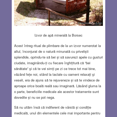
Izvor de apă minerală la Borsec
Acest întreg ritual de plimbare de la un izvor numerotat la
altul, înconjurat de o natură minunată cu priveliști
splendide, oprindu-te să bei și să savurezi apele cu gusturi
ciudate, imaginându-ți cu fiecare înghițitură că “bei
sănătate” şi că te vei simți pe zi ce trece tot mai bine,
văzând fețe noi, stând la taclale cu oameni relaxați şi
veseli, era de ajuns să te rejuveneze și să te vindece de
aproape orice boală reală sau imaginară. Lăsând gluma la
o parte, beneficiile medicale ale acestor tratamente sunt
dovedite și nu se pot nega.
Să nu uităm însă că indiferent de vârstă și condiție
medicală, unul din elementele cele mai importante pentru