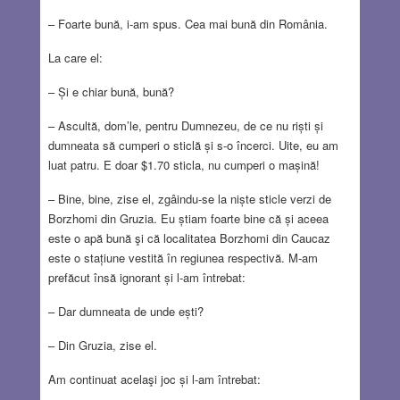
– Foarte bună, i-am spus. Cea mai bună din România.
La care el:
– Și e chiar bună, bună?
– Ascultă, dom’le, pentru Dumnezeu, de ce nu riști și
dumneata să cumperi o sticlă și s-o încerci. Uite, eu am
luat patru. E doar $1.70 sticla, nu cumperi o mașină!
– Bine, bine, zise el, zgâindu-se la niște sticle verzi de
Borzhomi din Gruzia. Eu știam foarte bine că și aceea
este o apă bună şi că localitatea Borzhomi din Caucaz
este o stațiune vestită în regiunea respectivă. M-am
prefăcut însă ignorant și l-am întrebat:
– Dar dumneata de unde ești?
– Din Gruzia, zise el.
Am continuat acelaşi joc și l-am întrebat: