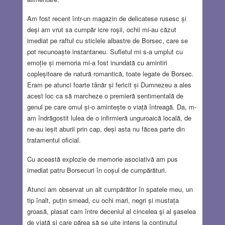
Am fost recent într-un magazin de delicatese rusesc și
deşi am vrut sa cumpăr icre roşii, ochii mi-au căzut
imediat pe raftul cu sticlele albastre de Borsec, care se
pot recunoaște instantaneu. Sufletul mi s-a umplut cu
emoție și memoria mi-a fost inundată cu amintiri
copleșitoare de natură romantică, toate legate de Borsec.
Eram pe atunci foarte tânăr și fericit și Dumnezeu a ales
acest loc ca să marcheze o premieră sentimentală de
genul pe care omul și-o amintește o viață întreagă. Da, m-
am îndrăgostit lulea de o infirmieră unguroaică locală, de
ne-au ieșit aburii prin cap, deși asta nu făcea parte din
tratamentul oficial.
Cu această explozie de memorie asociativă am pus
imediat patru Borsecuri în coșul de cumpărături.
Atunci am observat un alt cumpărător în spatele meu, un
tip înalt, puțin smead, cu ochi mari, negri și mustața
groasă, plasat cam între deceniul al cincelea şi al şaselea
de viață și care părea să se uite intens la conținutul