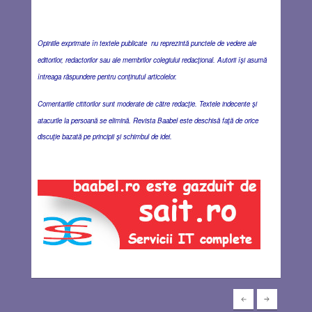
Opiniile exprimate în textele publicate nu reprezintă punctele de vedere ale
editorilor, redactorilor sau ale membrilor colegiului redacţional. Autorii îşi asumă
întreaga răspundere pentru conţinutul articolelor.
Comentariile cititorilor sunt moderate de către redacţie. Textele indecente şi
atacurile la persoană se elimină. Revista Baabel este deschisă faţă de orice
discuţie bazată pe principii şi schimbul de idei.