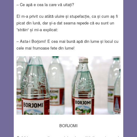
– Ce apă e cea la care vă uitați?
El m-a privit cu atâtă uluire și stupefacție, ca și cum aș fi
picat din lună, dar și-a dat seama repede că eu sunt un
”străin“ și mi-a explicat:
– Asta-i Borjomi! E cea mai bună apă din lume și locul cu
cele mai frumoase fete din lume!
BORJOMI