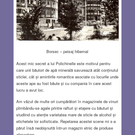
Borsec – peisaj hibernal
Acest mic secret a lui Polichinelle este motivul pentru
care unii băutori de apă minerală savurează atât conținutul
sticlei, cât și amintirile romantice asociate cu locurile unde
aceste ape au fost băute și cu compania în care acest
lucru a avut loc.
Am văzut de multe ori cumpărători în magazinele de vinuri
plimbându-se agale printre rafturi și etajere cu băuturi și
studiind cu atenție varietatea mare de sticle de alcohol și
etichetele lor sofisticate. Repetarea acestei scene mi s-a
părut însă neobișnuită într-un magazin etnic de produse
alimentare.