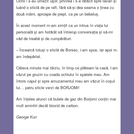
Ochii i s-au umezit uşor, privirea i s-a rătăcit spre tavan și
luând o sticlă de pe raft, fără să-și dea seama o ținea cu
două mâini, aproape de piept, ca pe un bebeluș.
În acest moment m-am simțit ca un intrus în viața lui
personală şi am hotărât să întrerup conversația și să-mi
văd de treabă și de cumpărături.
– Încearcă totuși o sticlă de Borsec, i-am spus, iar apoi m-
am îndepărtat.
Câteva minute mai târziu, în timp ce plăteam la casă, l-am
văzut pe gruzin cu coada ochiului în spatele meu. Am
întors capul și spre amuzamentul meu am văzut în coșul
lui… patru sticle verzi de BORJOMI!
Am înțeles atunci că bulele de gaz din Borjomi conțin mai
mult amintiri decât bioxid de carbon.
George Kun