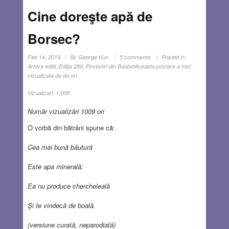
Cine doreşte apă de
Borsec?
Feb 14, 2019
By
George Kun
5 comments
Posted in:
Arhiva editii
,
Ediţia 289
,
Povestiri din Baabel
Aceasta postare a fost
vizualizata de de ori
Vizualizari:
1,009
Număr vizualizări 1009 ori
O vorbă din bătrâni spune că:
Cea mai bună băutură
Este apa minerală;
Ea nu produce chercheleală
Şi te vindecă de boală.
(versiune curată, neparodiată)