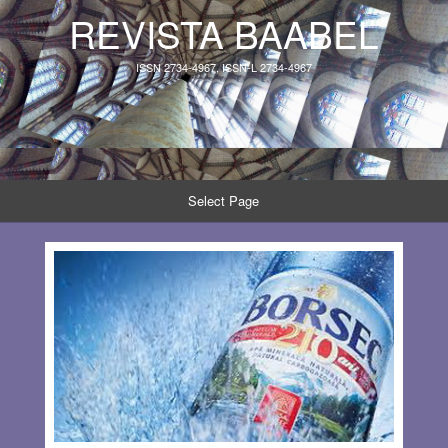
REVISTA BAABEL
ISSN 2734-4967, ISSN-L 2734-4967
Select Page