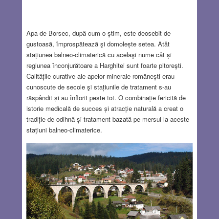
Apa de Borsec, după cum o știm, este deosebit de
gustoasă, împrospătează şi domolește setea. Atât
stațiunea balneo-climaterică cu acelaşi nume cât și
regiunea înconjurătoare a Harghitei sunt foarte pitoreşti.
Calitățile curative ale apelor minerale românești erau
cunoscute de secole şi stațiunile de tratament s-au
răspândit și au înflorit peste tot. O combinație fericită de
istorie medicală de succes și atracție naturală a creat o
tradiție de odihnă și tratament bazată pe mersul la aceste
stațiuni balneo-climaterice.