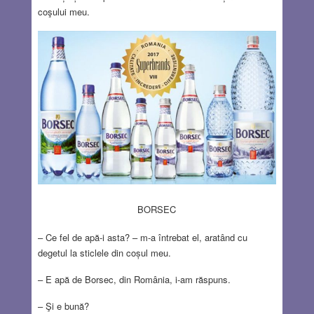
coşului meu.
BORSEC
– Ce fel de apă-i asta? – m-a întrebat el, aratând cu
degetul la sticlele din coșul meu.
– E apă de Borsec, din România, i-am răspuns.
– Şi e bună?