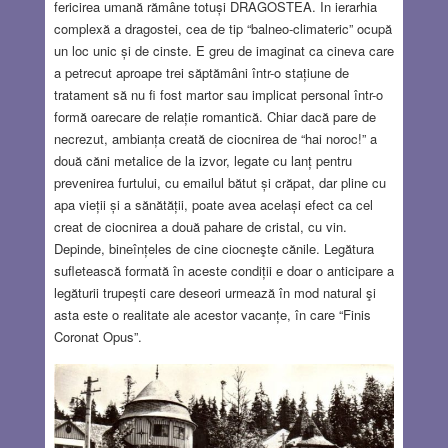
fericirea umană rămâne totuși DRAGOSTEA. In ierarhia
complexă a dragostei, cea de tip “balneo-climateric” ocupă
un loc unic și de cinste. E greu de imaginat ca cineva care
a petrecut aproape trei săptămâni într-o stațiune de
tratament să nu fi fost martor sau implicat personal într-o
formă oarecare de relație romantică. Chiar dacă pare de
necrezut, ambianța creată de ciocnirea de “hai noroc!” a
două căni metalice de la izvor, legate cu lanț pentru
prevenirea furtului, cu emailul bătut și crăpat, dar pline cu
apa vieții și a sănătății, poate avea același efect ca cel
creat de ciocnirea a două pahare de cristal, cu vin.
Depinde, bineînțeles de cine ciocneşte cănile. Legătura
sufletească formată în aceste condiții e doar o anticipare a
legăturii trupești care deseori urmează în mod natural şi
asta este o realitate ale acestor vacanțe, în care “Finis
Coronat Opus”.