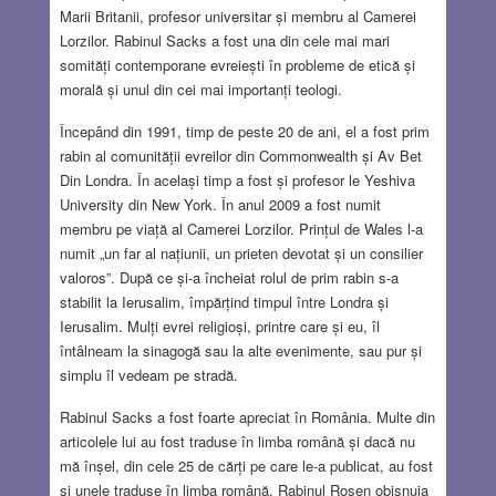
Marii Britanii, profesor universitar și membru al Camerei
Lorzilor. Rabinul Sacks a fost una din cele mai mari
somități contemporane evreiești în probleme de etică și
morală și unul din cei mai importanți teologi.
Începând din 1991, timp de peste 20 de ani, el a fost prim
rabin al comunității evreilor din Commonwealth și Av Bet
Din Londra. În același timp a fost și profesor le Yeshiva
University din New York. În anul 2009 a fost numit
membru pe viață al Camerei Lorzilor. Prințul de Wales l-a
numit „un far al națiunii, un prieten devotat și un consilier
valoros”. După ce și-a încheiat rolul de prim rabin s-a
stabilit la Ierusalim, împărțind timpul între Londra și
Ierusalim. Mulți evrei religioși, printre care și eu, îl
întâlneam la sinagogă sau la alte evenimente, sau pur și
simplu îl vedeam pe stradă.
Rabinul Sacks a fost foarte apreciat în România. Multe din
articolele lui au fost traduse în limba română și dacă nu
mă înșel, din cele 25 de cărți pe care le-a publicat, au fost
și unele traduse în limba română. Rabinul Rosen obișnuia