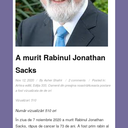
A murit Rabinul Jonathan
Sacks
Nov 12, 2020
By
Asher Shafrir
2 comments
Posted in:
Arhiva editii
,
Ediţia 333
,
Oamenii din preajma noastră
Aceasta postare
a fost vizualizata de de ori
Vizualizari:
510
Număr vizualizări 510 ori
În ziua de 7 noiembrie 2020 a murit Rabinul Jonathan
Sacks, răpus de cancer la 73 de ani. A fost prim rabin al