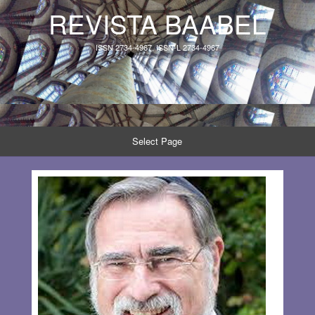
REVISTA BAABEL
ISSN 2734-4967, ISSN-L 2734-4967
Select Page