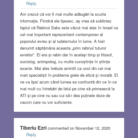
Reply
Am crezut că vor fi mai multe adăugări la scurta
informație. Fiindcă ele lipsesc, aș vrea să subliniez
faptul că Rabinul Saks este văzut mai ales în Israel ca
cel mai important reprezentant contemporan al
poporului evreu și al iudaismului în lume. A fost
denumit săptămâna aceasta „prim rabinul tuturor
evreilor”. El era și rabin dar în același timp și filosof,
sociolog, antropolog, cu multe cunoștințe în științe
exacte. Mai ales trebuie amintit ca unul din cei mai
mari specialiști în probleme grele de etică și morală. El
ne va lipsi acum când lumea se confruntă din ce în ce
mai mult cu întrebări de felul pe cine să primească la
ATI și pe cine nu sau cui să-i dea puținele doze de
vaccin care nu vor suficiente.
Tiberiu Ezri
commented on November 12, 2020
Reply