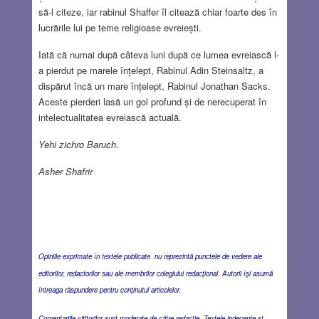
să-l citeze, iar rabinul Shaffer îl citează chiar foarte des în
lucrările lui pe teme religioase evreiești.
Iată că numai după câteva luni după ce lumea evreiască l-
a pierdut pe marele înțelept, Rabinul Adin Steinsaltz, a
dispărut încă un mare înțelept, Rabinul Jonathan Sacks.
Aceste pierderi lasă un gol profund și de nerecuperat în
intelectualitatea evreiască actuală.
Yehi zichro Baruch
.
Asher Shafrir
Opiniile exprimate în textele publicate nu reprezintă punctele de vedere ale
editorilor, redactorilor sau ale membrilor colegiului redacţional. Autorii îşi asumă
întreaga răspundere pentru conţinutul articolelor.
Comentariile cititorilor sunt moderate de către redacţie. Textele indecente şi