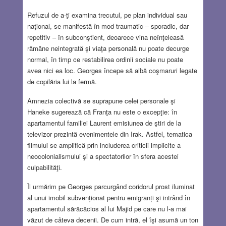
Refuzul de a-ţi examina trecutul, pe plan individual sau
naţional, se manifestă în mod traumatic – sporadic, dar
repetitiv – în subconştient, deoarece vina neînţeleasă
rămâne neintegrată şi viaţa personală nu poate decurge
normal, în timp ce restabilirea ordinii sociale nu poate
avea nici ea loc. Georges începe să aibă coşmaruri legate
de copilăria lui la fermă.
Amnezia colectivă se suprapune celei personale şi
Haneke sugerează că Franţa nu este o excepţie: în
apartamentul familiei Laurent emisiunea de ştiri de la
televizor prezintă evenimentele din Irak. Astfel, tematica
filmului se amplifică prin includerea criticii implicite a
neocolonialismului şi a spectatorilor în sfera acestei
culpabilităţi.
Îl urmărim pe Georges parcurgând coridorul prost iluminat
al unui imobil subvenționat pentru emigranți şi intrând în
apartamentul sărăcăcios al lui Majid pe care nu l-a mai
văzut de câteva decenii. De cum intră, el îşi asumă un ton