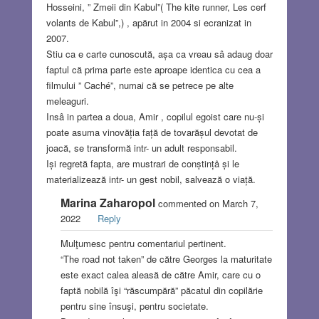
Hosseini, ” Zmeii din Kabul”( The kite runner, Les cerf
volants de Kabul”,) , apărut in 2004 si ecranizat in
2007.
Stiu ca e carte cunoscută, așa ca vreau sâ adaug doar
faptul că prima parte este aproape identica cu cea a
filmului ” Caché”, numai că se petrece pe alte
meleaguri.
Insâ in partea a doua, Amir , copilul egoist care nu-și
poate asuma vinovăția față de tovarășul devotat de
joacă, se transformă intr- un adult responsabil.
Iși regretă fapta, are mustrari de conștințå și le
materializează intr- un gest nobil, salvează o viață.
Marina Zaharopol
commented on March 7,
2022
Reply
Mulţumesc pentru comentariul pertinent.
“The road not taken” de către Georges la maturitate
este exact calea aleasă de către Amir, care cu o
faptă nobilă îşi “răscumpără” păcatul din copilărie
pentru sine însuşi, pentru societate.