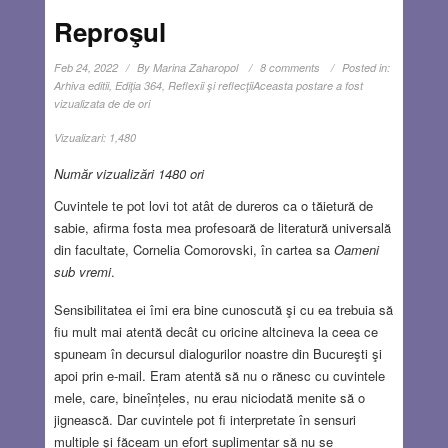
Reproşul
Feb 24, 2022
By
Marina Zaharopol
8 comments
Posted in:
Arhiva editii
,
Ediţia 364
,
Reflexii şi reflecţii
Aceasta postare a fost
vizualizata de de ori
Vizualizari:
1,480
Număr vizualizări 1480 ori
Cuvintele te pot lovi tot atât de dureros ca o tăietură de
sabie, afirma fosta mea profesoară de literatură universală
din facultate, Cornelia Comorovski, în cartea sa
Oameni
sub vremi
.
Sensibilitatea ei îmi era bine cunoscută şi cu ea trebuia să
fiu mult mai atentă decât cu oricine altcineva la ceea ce
spuneam în decursul dialogurilor noastre din Bucureşti şi
apoi prin e-mail. Eram atentă să nu o rănesc cu cuvintele
mele, care, bineînțeles, nu erau niciodată menite să o
jignească. Dar cuvintele pot fi interpretate în sensuri
multiple şi făceam un efort suplimentar să nu se