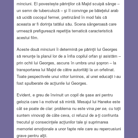
minciuni. El povestește părinţilor că Majid scuipă sânge –
un semn de tuberculoză – şi îl convinge pe băieţelul arab
să ucidă cocoşul fermei, pretinzând în mod fals că
aceasta ar fi dorinţa tatălui său. Scena sângeroasă care
urmează prefigurează repetiţia tematică caracteristică
acestui film.
Aceste două minciuni îi determină pe părinţii lui Georges
să renunţe la planul lor de a înfia copilul orfan şi asistăm –
prin ochii lui Georges, ascuns în umbra unui şopron – la
transportarea lui Majid de către autorităţi la un orfelinat.
Toate pespectivele unui viitor luminos, al unei educaţii i-au
fost spulberate de acţiunile lui Georges.
Evident, e greu de învinuit un copil de şase ani pentru
gelozia care l-a motivat să mintă. Mesajul lui Haneke este
cât se poate de clar: problema nu este vina
per se,
cu toţii
suntem vinovaţi de câte ceva, ci refuzul de a-ţi confrunta
trecutul şi consecinţele acţiunilor tale şi suprimarea
memoriei emoţionale a unor fapte rele care au repercusiuni
grave pentru alţii.