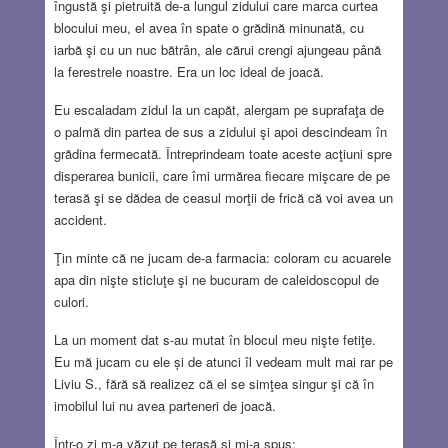
îngustă şi pietruită de-a lungul zidului care marca curtea
blocului meu, el avea în spate o grădină minunată, cu
iarbă şi cu un nuc bătrân, ale cărui crengi ajungeau până
la ferestrele noastre. Era un loc ideal de joacă.
Eu escaladam zidul la un capăt, alergam pe suprafaţa de
o palmă din partea de sus a zidului şi apoi descindeam în
grădina fermecată. Întreprindeam toate aceste acţiuni spre
disperarea bunicii, care îmi urmărea fiecare mişcare de pe
terasă şi se dădea de ceasul morţii de frică că voi avea un
accident.
Ţin minte că ne jucam de-a farmacia: coloram cu acuarele
apa din nişte sticluţe şi ne bucuram de caleidoscopul de
culori.
La un moment dat s-au mutat în blocul meu nişte fetiţe.
Eu mă jucam cu ele și de atunci îl vedeam mult mai rar pe
Liviu S., fără să realizez că el se simţea singur şi că în
imobilul lui nu avea parteneri de joacă.
Într-o zi m-a văzut pe terasă şi mi-a spus: