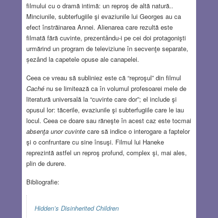
filmului cu o dramă intimă: un reproş de altă natură..
Minciunile, subterfugiile şi evaziunile lui Georges au ca
efect înstrăinarea Annei. Alienarea care rezultă este
filmată fără cuvinte, prezentându-i pe cei doi protagonişti
urmărind un program de televiziune în secvenţe separate,
șezând la capetele opuse ale canapelei.
Ceea ce vreau să subliniez este că “reproşul” din filmul
Caché
nu se limitează ca în volumul profesoarei mele de
literatură universală la “cuvinte care dor”; el include şi
opusul lor: tăcerile, evaziunile şi subterfugiile care le iau
locul. Ceea ce doare sau răneşte în acest caz este tocmai
absenţa unor cuvinte
care să indice o interogare a faptelor
şi o confruntare cu sine însuşi. Filmul lui Haneke
reprezintă astfel un reproş profund, complex şi, mai ales,
plin de durere.
Bibliografie:
Hidden’s Disinherited Children