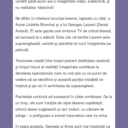
urmărit până acum era o înregistrare video, subiectivă, şi
nu realitatea “obiectivă”.
Ne aflăm în interiorul locuinţei boeme, tapisate cu cărţi, a
Annei (Juliette Binoche) şi a lui Georges Laurent (Daniel
Auteuil). El este gazda unei emisiuni TV de critică literară,
ea lucrează la o editură. Este clar că familia Laurent este
supravegheată, venirile şi plecările lor sunt înregistrate pe
peliculă.
Tensiunea creată între timpul prezent (realitatea narativă)
şi timpul trecut al realităţii înregistrate contribuie la
derutarea spectatorului care nu mai ştie cu ce punct de
vedere să se identifice şi această poziţie instabilă ne
implică şi pe noi în activitarea de supraveghere.
Pachetele continuă să sosească în zilele următoare. De la
un timp, ele sunt însoţite de nişte desene copilăreşti;
ultimul desen sugerează un act violent, cu vărsare de
sânge – o prefigurare a scenei traumatice care va urma.
În seara aceasta, Georges şi Anne sunt mai îngrijoraţi ca