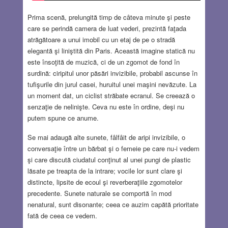
Prima scenă, prelungită timp de câteva minute şi peste
care se perindă camera de luat vederi, prezintă faţada
atrăgătoare a unui imobil cu un etaj de pe o stradă
elegantă şi liniştită din Paris. Această imagine statică nu
este însoţită de muzică, ci de un zgomot de fond în
surdină: ciripitul unor păsări invizibile, probabil ascunse în
tufişurile din jurul casei, huruitul unei maşini nevăzute. La
un moment dat, un ciclist străbate ecranul. Se creează o
senzaţie de nelinişte. Ceva nu este în ordine, deşi nu
putem spune ce anume.
Se mai adaugă alte sunete, fâlfâit de aripi invizibile, o
conversaţie între un bărbat şi o femeie pe care nu-i vedem
şi care discută ciudatul conţinut al unei pungi de plastic
lăsate pe treapta de la intrare; vocile lor sunt clare şi
distincte, lipsite de ecoul şi reverberaţiile zgomotelor
precedente. Sunete naturale se comportă în mod
nenatural, sunt disonante; ceea ce auzim capătă prioritate
fată de ceea ce vedem.