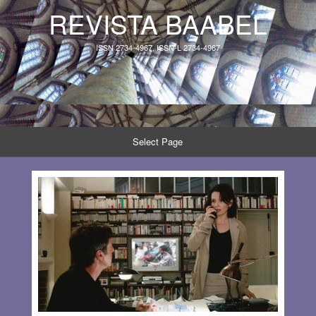
REVISTA BAABEL
ISSN 2734-4967, ISSN-L 2734-4967
Select Page