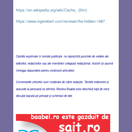
https://en.wikipedia.org/wiki/Cache_ (film
)
https://www.rogerebert.com/reviews/the-hidden-1987
Opiniile exprimate în textele publicate nu reprezintă punctele de vedere ale
editorilor, redactorilor sau ale membrilor colegiului redacţional. Autorii îşi asumă
întreaga răspundere pentru conţinutul articolelor.
Comentariile cititorilor sunt moderate de către redacţie. Textele indecente şi
atacurile la persoană se elimină. Revista Baabel este deschisă faţă de orice
discuţie bazată pe principii şi schimbul de idei.