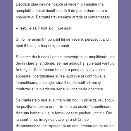
Deodată ziua devine noapte şi vedem o imagine mai
apropiată a casei decât cea fixă de peste drum care a
precedat-o. Bărbatul traversează strada şi comentează
:
–
Trebuie să fi fost aici, nu-i aşa?
Şi noi ne asumăm punctul lui de vedere, perspectiva lui,
apoi îl însoţim înapoi spre casă.
Sunetele din fundalul primei secvenţe sunt amplificate, ele
devin clare şi stridente, se mai adaugă şi şuieratul vântului
în tufişuri. Schimbarea bruscă a perspectivei vizuale
sporeşte incertitudinea sursei auditive şi contribuie la
intensificarea senzaţiei stranii de defamiliarizare şi
confuzie şi la pierderea sensului nostru de orientare.
Se trânteşte o uşă şi suntem din nou în plină zi, reluându-
ne poziţia de peste drum, în timp ce auzim în continuare
discuţia bărbatului şi a femeii despre pachetul primit. Dar
la scurt timp, imaginea casei şi a străzii se
distorsionează, se “sparge” şi ne dăm seama că tot ce am