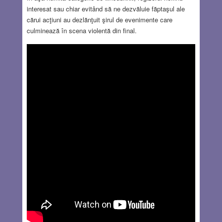
interesat sau chiar evitând să ne dezvăluie făptaşul ale
cărui acţiuni au dezlănţuit şirul de evenimente care
culminează în scena violentă din final.