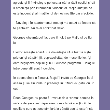
agresiv şi îl învinuieşte pe locatar că i-a răpit copilul şi că
îl ameninţă prin intermediul videourilor. Majid susţine că
este inocent şi afirmaţiile lui de nevinovăţie par credibile.
– Năvălești în apartamentul meu şi mă acuzi că încerc să
te şantajez. Nu te-ai schimbat deloc.
Georges cheamă poliţia, care îi ridică pe Majid şi pe fiul
lui.
Pierrot soseşte acasă. Se dovedeşte că a fost la nişte
prieteni şi că părinţii, suprasolicitaţi de meseriile lor, îşi
cam neglijează copilul şi nu îi cunosc programul. Relaţiile
între generaţii sunt încordate.
În scena-cheie a filmului, Majid îl invită pe Georges la el
acasă şi se sinucide în prezenţa lui, tăindu-şi gâtul cu un
cuţit.
Dacă Georges nu poate fi învinuit de o “crimă” comisă la
vârsta de şase ani, repetarea compulsivă a acţiunii din
copilărie cu o acţiune similară la vârstă adultă este însă