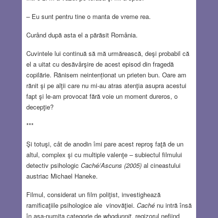
–
Eu sunt pentru tine o manta de vreme rea.
Curând după asta el a părăsit România.
Cuvintele lui continuă să mă urmărească, deşi probabil că
el a uitat cu desăvârşire de acest episod din fragedă
copilărie. Rănisem neintenționat un prieten bun. Oare am
rănit şi pe alţii care nu mi-au atras atenţia asupra acestui
fapt şi le-am provocat fără voie un moment dureros, o
decepţie?
***
Şi totuşi, cât de anodin îmi pare acest reproş faţă de un
altul, complex şi cu multiple valenţe – subiectul filmului
detectiv psihologic
Caché/Ascuns (2005)
al cineastului
austriac Michael Haneke.
Filmul, considerat un film poliţist, investighează
ramificaţiile psihologice ale vinovăţiei.
Caché
nu intră însă
în aşa-numita categorie de
whodunnit
, regizorul nefiind