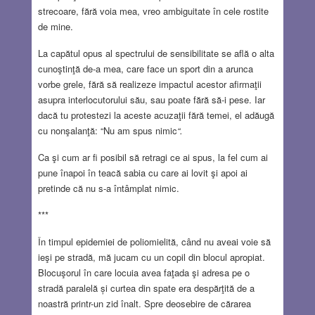
strecoare, fără voia mea, vreo ambiguitate în cele rostite
de mine.
La capătul opus al spectrului de sensibilitate se află o alta
cunoştinţă de-a mea, care face un sport din a arunca
vorbe grele, fără să realizeze impactul acestor afirmaţii
asupra interlocutorului său, sau poate fără să-i pese. Iar
dacă tu protestezi la aceste acuzaţii fără temei, el adăugă
cu nonşalanţă: “Nu am spus nimic
“.
Ca şi cum ar fi posibil să retragi ce ai spus, la fel cum ai
pune înapoi în teacă sabia cu care ai lovit şi apoi ai
pretinde că nu s-a întâmplat nimic.
***
În timpul epidemiei de poliomielită, când nu aveai voie să
ieşi pe stradă, mă jucam cu un copil din blocul apropiat.
Blocuşorul în care locuia avea faţada şi adresa pe o
stradă paralelă și curtea din spate era despărţită de a
noastră printr-un zid înalt. Spre deosebire de cărarea