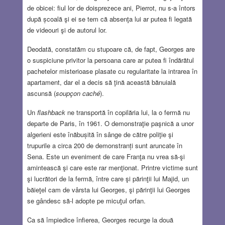
de obicei: fiul lor de doisprezece ani, Pierrot, nu s-a întors
după școală şi ei se tem că absenţa lui ar putea fi legată
de videouri şi de autorul lor.
Deodată, constatăm cu stupoare că, de fapt, Georges are
o suspiciune privitor la persoana care ar putea fi îndărătul
pachetelor misterioase plasate cu regularitate la intrarea în
apartament, dar el a decis să ţină această bănuială
ascunsă (
soupçon
caché
).
Un
flashback
ne transportă în copilăria lui, la o fermă nu
departe de Paris, în 1961. O demonstraţie paşnică a unor
algerieni este înăbușită în sânge de către poliţie şi
trupurile a circa 200 de demonstranți sunt aruncate în
Sena. Este un eveniment de care Franţa nu vrea să-şi
amintească şi care este rar menţionat. Printre victime sunt
şi lucrători de la fermă, între care şi părinţii lui Majid, un
băieţel cam de vârsta lui Georges
, şi părinţii lui Georges
se gândesc să-l adopte pe micuţul orfan.
Ca să împiedice înfierea, Georges recurge la două