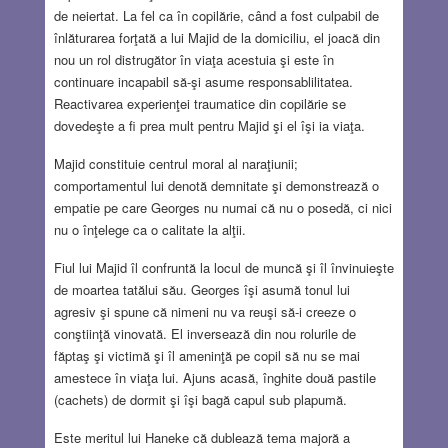
de neiertat. La fel ca în copilărie, când a fost culpabil de
înlăturarea forţată a lui Majid de la domiciliu, el joacă din
nou un rol distrugător în viaţa acestuia şi este în
continuare incapabil să-şi asume responsablilitatea.
Reactivarea experienţei traumatice din copilărie se
dovedeşte a fi prea mult pentru Majid şi el îşi ia viaţa.
Majid constituie centrul moral al naraţiunii;
comportamentul lui denotă demnitate şi demonstrează o
empatie pe care Georges nu numai că nu o posedă, ci nici
nu o înţelege ca o calitate la alţii.
Fiul lui Majid îl confruntă la locul de muncă şi îl învinuieşte
de moartea tatălui său. Georges îşi asumă tonul lui
agresiv şi spune că nimeni nu va reuşi să-i creeze o
conştiinţă vinovată. El inversează din nou rolurile de
făptaş şi victimă şi îl ameninţă pe copil să nu se mai
amestece în viaţa lui. Ajuns acasă, înghite două pastile
(cachets) de dormit şi îşi bagă capul sub plapumă.
Este meritul lui Haneke că dublează tema majoră a