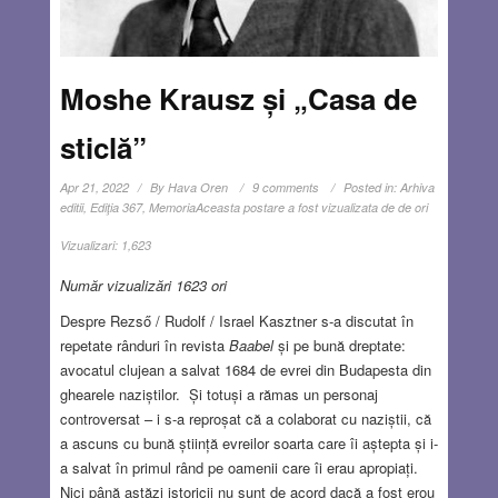
Moshe Krausz și „Casa de
sticlă”
Apr 21, 2022
By
Hava Oren
9 comments
Posted in:
Arhiva
editii
,
Ediţia 367
,
Memoria
Aceasta postare a fost vizualizata de de ori
Vizualizari:
1,623
Număr vizualizări 1623 ori
Despre Rezső / Rudolf / Israel Kasztner s-a discutat în
repetate rânduri în revista
Baabel
și pe bună dreptate:
avocatul clujean a salvat 1684 de evrei din Budapesta din
ghearele naziștilor. Și totuși a rămas un personaj
controversat – i s-a reproșat că a colaborat cu naziștii, că
a ascuns cu bună știință evreilor soarta care îi aștepta și i-
a salvat în primul rând pe oamenii care îi erau apropiați.
Nici până astăzi istoricii nu sunt de acord dacă a fost erou