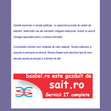
Opiniile exprimate în textele publicate nu reprezintă punctele de vedere ale
editorilor, redactorilor sau ale membrilor colegiului redacţional. Autorii îşi asumă
întreaga răspundere pentru conţinutul articolelor.
Comentariile cititorilor sunt moderate de către redacţie. Textele indecente şi
atacurile la persoană se elimină. Revista Baabel este deschisă faţă de orice
discuţie bazată pe principii şi schimbul de idei.