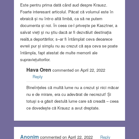
Este pentru prima dată când aud despre Krausz.
Foarte interesant articolul. Păcat că volumul este în
ebraică și nu într-o altă limbă, ca să ne putem
documenta și noi. În ceea ce-l privește pe Kasztner, a
salvat vieți și nu știu dacă ar fi dezvăluit destinația
reală,a deportărilor, s–ar fi întâmplat ceva deoarece
evreii pur și simplu nu au crezut că așa ceva se poate
întâmpla, fapt atestat de multe memorii ale
supraviețuitorilor.
Hava Oren
commented on April 22, 2022
Reply
Bineînțeles că multă lume nu a crezut și nici măcar
nu e de mirare, era cu adevărat de necrezut! Și
totuși s-a găsit destulă lume care să creadă – ceea
ce dovedește că Krausz a avut dreptate.
Anonim
commented on April 22, 2022
Reply