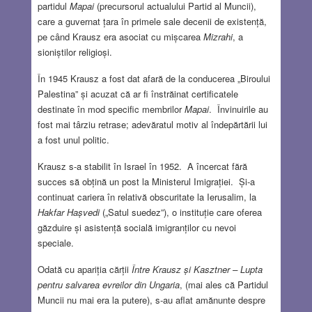
partidul
Mapai
(precursorul actualului Partid al Muncii),
care a guvernat țara în primele sale decenii de existență,
pe când Krausz era asociat cu mișcarea
Mizrahi
, a
sioniștilor religioși.
În 1945 Krausz a fost dat afară de la conducerea „Biroului
Palestina” și acuzat că ar fi înstrăinat certificatele
destinate în mod specific membrilor
Mapai
.
Învinuirile au
fost mai târziu retrase; adevăratul motiv al îndepărtării lui
a fost unul politic.
Krausz s-a stabilit în Israel în 1952. A încercat fără
succes să obțină un post la Ministerul Imigrației. Și-a
continuat cariera în relativă obscuritate la Ierusalim, la
Hakfar Hașvedi
(„Satul suedez”), o instituție care oferea
găzduire și asistență socială imigranților cu nevoi
speciale.
Odată cu apariția cărții
Între Krausz și Kasztner – Lupta
pentru salvarea evreilor din Ungaria
, (mai ales că Partidul
Muncii nu mai era la putere), s-au aflat amănunte despre