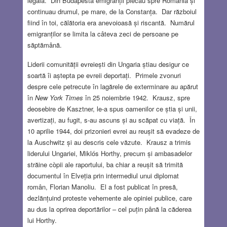
legală. Din Budapesta emigranții plecau spre România și
continuau drumul, pe mare, de la Constanța. Dar războiul
fiind în toi, călătoria era anevoioasă și riscantă. Numărul
emigranților se limita la câteva zeci de persoane pe
săptămână.
Liderii comunității evreiești din Ungaria știau desigur ce
soartă îi aștepta pe evreii deportați. Primele zvonuri
despre cele petrecute în lagărele de exterminare au apărut
în
New York Times
în 25 noiembrie 1942. Krausz, spre
deosebire de Kasztner, le-a spus oamenilor ce știa și unii,
avertizați, au fugit, s-au ascuns și au scăpat cu viață. În
10 aprilie 1944, doi prizonieri evrei au reușit să evadeze de
la Auschwitz și au descris cele văzute. Krausz a trimis
liderului Ungariei, Miklós Horthy, precum și ambasadelor
străine còpii ale raportului, ba chiar a reușit să trimită
documentul în Elveția prin intermediul unui diplomat
român, Florian Manoliu. El a fost publicat în presă,
dezlănțuind proteste vehemente ale opiniei publice, care
au dus la oprirea deportărilor – cel puțin până la căderea
lui Horthy.