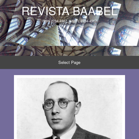
REVISTA BAABEL
ISSN 2734-4967, ISSN-L 2734-4967
Select Page