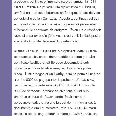
precedent pentru evenimentele care au urmat. În 1941
Marea Britanie a rupt legăturile diplomatice cu Ungaria,
urmând ca interesele britanice să fie reprezentate de vice-
consulului elvețian Carl Lutz. Acesta a continuat politica
ambasadorului britanic de a-i ajuta pe evreii persecutați,
eliberându-le certificate de emigrare. Zvonul s-a răspândit
rapid și chiar evrei din țările vecine au venit la Budapesta,
sperând să profite de această oportunitate.
Krausz i-a făcut lui Carl Lutz o propunere: cele 8000 de
persoane pentru care existau certificate (erau și multe
certificate falsificate) să fie puse deocamdată sub
protecția ambasadei elvețiene, până când vor putea
pleca. Lutz a negociat cu Horthy, primind permisiunea de
a emite 8000 de pașapoarte de protecție (
Schutzpass
)
pentru evrei, în vederea emigrării. Numai că în loc de
8000 de
persoane
, ambasada elvețiană a luat sub
protecția ei 8000 de
familii
, astfel încât numărul
persoanelor salvate a ajuns la zeci de mii – chiar dacă
documentele erau numerotate între 1 și 8000. Numărul
exact nu se cunoaște; diferite surse citează 40.000, sau