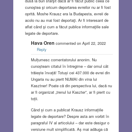
dusă la bun sfârşit dacă ar fi făcut public ceea ce
cunoştea şi oricum deportarea evreilor nu ar fi fost
oprită. Moshe Krausz era la Budapesta, evreii de
acolo nu au mai fost deportaţi. Ar fi interesant de
aflat când şi cum a făcut publice informaţiile sale
legate de deportare.
Hava Oren
commented on April 22, 2022
Reply
Mulțumesc comentatorului anonim. Nu
cunoșteam citatul în întregime – dar omul cât
trăiește învață! Totuși cei 437.000 de evrei din
Ungaria nu au pierit NUMAI din vina lui
Kasztner! Poate că din perspectiva lui, dacă nu
ar fi organizat „trenul lui Kaszter”, ar fi pierit cu
toții.
Când și cum a publicat Krausz informațiile
legate de deportare? Despre asta am vorbit în
paragraful IV al articolului – dar este desigur o
versiune mult simplificată. Aș mai adăuga că