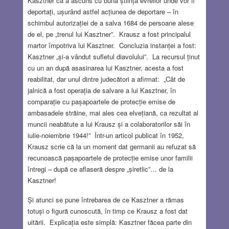
Kasztner că a ascuns cu bună știință evreilor unde vor fi
deportați, ușurând astfel acțiunea de deportare – în
schimbul autorizației de a salva 1684 de persoane alese
de el, pe „trenul lui Kasztner”. Krausz a fost principalul
martor împotriva lui Kasztner. Concluzia instanței a fost:
Kasztner „și-a vândut sufletul diavolului”. La recursul ținut
cu un an după asasinarea lui Kasztner, acesta a fost
reabilitat, dar unul dintre judecători a afirmat: „Cât de
jalnică a fost operația de salvare a lui Kasztner, în
comparație cu pașapoartele de protecție emise de
ambasadele străine, mai ales cea elvețiană, ca rezultat al
muncii neabătute a lui Krausz și a colaboratorilor săi în
iulie-noiembrie 1944!” Într-un articol publicat în 1952,
Krausz scrie că la un moment dat germanii au refuzat să
recunoască pașapoartele de protecție emise unor familii
întregi – după ce aflaseră despre „șiretlic”… de la
Kasztner!
Și atunci se pune întrebarea de ce Kasztner a rămas
totuși o figură cunoscută, în timp ce Krausz a fost dat
uitării. Explicația este simplă: Kasztner făcea parte din