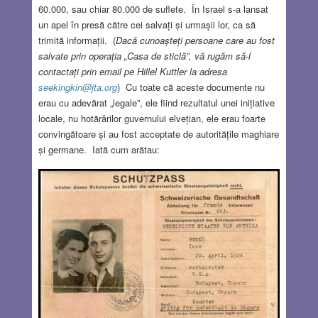
60.000, sau chiar 80.000 de suflete. În Israel s-a lansat
un apel în presă către cei salvați și urmașii lor, ca să
trimită informații. (
Dacă cunoașteți persoane care au fost
salvate prin operația „Casa de sticlă”, vă rugăm să-l
contactați prin email pe Hillel Kuttler la adresa
seekingkin@jta.org
) Cu toate că aceste documente nu
erau cu adevărat „legale”, ele fiind rezultatul unei inițiative
locale, nu hotărârilor guvernului elvețian, ele erau foarte
convingătoare și au fost acceptate de autoritățile maghiare
și germane. Iată cum arătau: