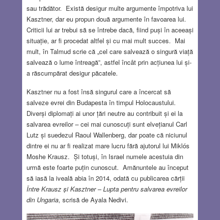
sau trădător. Există desigur multe argumente împotriva lui
Kasztner, dar eu propun două argumente în favoarea lui.
Criticii lui ar trebui să se întrebe dacă, fiind puși în aceeași
situație, ar fi procedat altfel și cu mai mult succes. Mai
mult, în Talmud scrie că „cel care salvează o singură viață
salvează o lume întreagă”, astfel încât prin acțiunea lui și-
a răscumpărat desigur păcatele.
Kasztner nu a fost însă singurul care a încercat să
salveze evrei din Budapesta în timpul Holocaustului.
Diverși diplomați ai unor țări neutre au contribuit și ei la
salvarea evreilor – cei mai cunoscuți sunt elvețianul Carl
Lutz și suedezul Raoul Wallenberg, dar poate că niciunul
dintre ei nu ar fi realizat mare lucru fără ajutorul lui Miklós
Moshe Krausz. Și totuși, în Israel numele acestuia din
urmă este foarte puțin cunoscut. Amănuntele au început
să iasă la iveală abia în 2014, odată cu publicarea cărții
Între Krausz și Kasztner – Lupta pentru salvarea evreilor
din Ungaria
, scrisă de Ayala Nedivi.