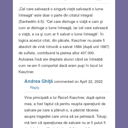
„Cel care salvează o singură viață salvează o lume
întreagă” este doar o parte din citatul integral
(Sanhedrin 4:5): “Cel care distruge o viaţă e cam şi
cum ar distruge o lume întreagă, iar cel care salvează
o viaţă, e ca şi cum ar fi salvat o lume întreagă”. În
logica acestui citat, din păcate, Kasztner nu poate fi
absolvit de vină întrucât a salvat 1684 (după unii 1687)
de suflete, contribuind la pieirea altor 437.000.
Autoarea însă are dreptate atunci când se întreabă
cum ne-am fi comportat dacă eram puşi în locul lui
Kasztner.
Andrea Ghiţă
commented on April 22, 2022
Reply
Vina principală a lui Rezső Kasztner, după opinia
mea, a fost faptul că pentru reuşita operaţiunii de
salvare pe care a plănuit-o, a păstrat tăcerea
asupra tragediei care urma să se petreacă. Totuşi,
mă tem că operaţiunea de salvare nu ar fi putut fi