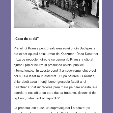
„Casa de sticlă”
Planul lui Krausz pentru salvarea evreilor din Budapesta
era exact opusul celui urmat de Kasztner. Dacă Kasztner
miza pe negocieri directe cu germanii, Krausz a căutat
ajutorul țărilor neutre și presiunea opiniei publice
internaționale. În aceste condiții antagonismul dintre cei
doi nu s-a lăsat mult așteptat. După părerea lui Krausz,
chiar dacă avea intenții bune, greșeala fatală a lui
Kasztner a fost încrederea prea mare pe care acesta le-a
acordat-o naziștilor cu care ducea tratative, devenind de
fapt un „instrument al deportării”.
La procesul din 1952, un supraviețuitor l-a acuzat pe