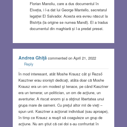
Florian Manoliu, care a dus documentul în
Elveția, i l-a dat lui George Mantello, secretarul
legației El Salvador. Acesta era evreu născut la
Bistrița (la origine se numea Mandl). El a tradus
documentul din maghiară și l-a predat presei.
Andrea Ghiţă
commented on April 21, 2022
Reply
În mod interesant, atât Moshe Krausz cât şi Rezső
Kasztner erau sionişti dedicaţi, atâta doar că Moshe
Krausz era un om modest şi tenace, pe când Kasztner
era un temerar, un politician, un om de acţiune, un
aventurier. A riscat enorm şi a obţinut libertatea unui
grupa mare de oameni. Cu preţul altor mii de vieţi –
spun unii. Kasztner a acţionat individual (sau aproape),
în timp ce Krausz a reuşit să coaguleze un grup de
acţiune. Nu am ştiut că cei doi s-au confruntat în