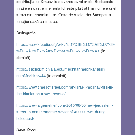
contribuția lui Krausz la salvarea evreilor din Budapesta.
În zilele noastre memoria lui este păstrată în numele unei
străzi din Ierusalim, iar „Casa de sticlă” din Budapesta
funcționează ca muzeu.
Bibliografie:
https://he.wikipedia.org/wiki/%D7%9E%D7%A9%D7%94_
%D7%A7%D7%A8%D7%90%D7%95%D7%A1
(în
ebraică)
https://zachor.michlala.edu/mechkar/mechkar.asp?
numMechkar=44
(în ebraică)
https://www.timesofisrael.com/an-israeli-moshav-fills-in-
the-blanks-on-a-wwii-rescue/
https://www.algemeiner.com/2015/08/30/new-jerusalem-
street-to-commemorate-savior-of-40000-jews-during-
holocaust/
Hava Oren