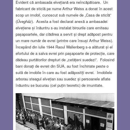
Evident că ambasada elvețiană era neîncăpătoare. Un
fabricant de sticlă pe nume Arthur Weiss a donat în acest
scop un imobil, cunoscut sub numele de „Casa de sticlă”
(
Üvegház
). Acesta a fost declarat anexă a ambasadei
elvețiene și înăuntru s-au instalat birourile care emiteau
pașapoartele, dar clădirea a servit și drept adăpost pentru
un mare număr de evrei (printre care însuși Arthur Weiss).
Începând din iulie 1944 Raoul Wallenberg s-a alăturat și el
efortului de a salva evrei prin pașapoarte de protecție, care
dădeau purtătorilor drepturi de „cetățeni suedezi”. Folosind
bani donați de evreii din SUA, au fost închiriate peste o
sută de imobile în care au fost adăpostiți evrei. Imobilele
arborau steagul elvețian sau suedez și persoanele aflate
înăuntru se bucurau (cel puțin teoretic) de imunitate.