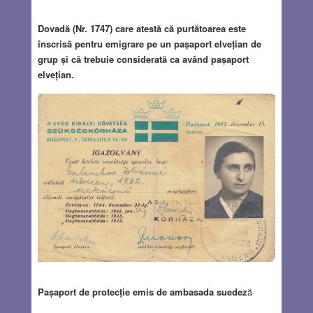
Dovadă (Nr. 1747) care atestă că purtătoarea este
înscrisă pentru emigrare pe un pașaport elvețian de
grup și că trebuie considerată ca având pașaport
elvețian.
Pașaport de protecție emis de ambasada suedez
ă