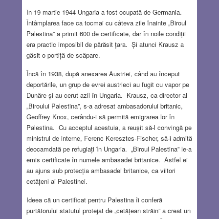
În 19 martie 1944 Ungaria a fost ocupată de Germania.
Întâmplarea face ca tocmai cu câteva zile înainte „Biroul
Palestina” a primit 600 de certificate, dar în noile condiții
era practic imposibil de părăsit țara. Și atunci Krausz a
găsit o portiță de scăpare.
Încă în 1938, după anexarea Austriei, când au început
deportările, un grup de evrei austrieci au fugit cu vapor pe
Dunăre și au cerut azil în Ungaria. Krausz, ca director al
„Biroului Palestina”, s-a adresat ambasadorului britanic,
Geoffrey Knox, cerându-i să permită emigrarea lor în
Palestina. Cu acceptul acestuia, a reușit să-l convingă pe
ministrul de interne, Ferenc Keresztes-Fischer, să-i admită
deocamdată pe refugiați în Ungaria. „Biroul Palestina” le-a
emis certificate în numele ambasadei britanice. Astfel ei
au ajuns sub protecția ambasadei britanice, ca viitori
cetățeni ai Palestinei.
Ideea că un certificat pentru Palestina îi conferă
purtătorului statutul protejat de „cetățean străin” a creat un