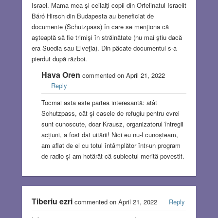
Israel. Mama mea şi ceilalţi copii din Orfelinatul Israelit
Báró Hirsch din Budapesta au beneficiat de
documente (Schutzpass) în care se menţiona că
aşteaptă să fie trimişi în străinătate (nu mai ştiu dacă
era Suedia sau Elveţia). Din păcate documentul s-a
pierdut după război.
Hava Oren
commented on April 21, 2022
Reply
Tocmai asta este partea interesantă: atât
Schutzpass, cât și casele de refugiu pentru evrei
sunt cunoscute, doar Krausz, organizatorul întregii
acțiuni, a fost dat uitării! Nici eu nu-l cunoșteam,
am aflat de el cu totul întâmplător într-un program
de radio și am hotărât că subiectul merită povestit.
Tiberiu ezri
commented on April 21, 2022
Reply