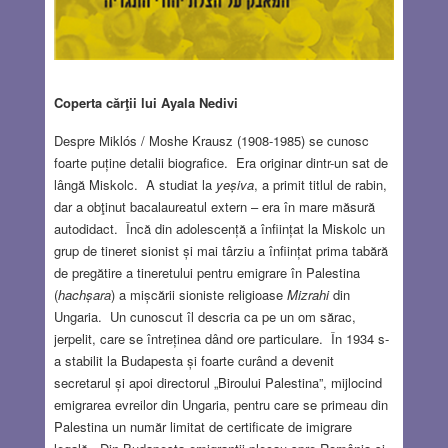
Coperta cărţii lui Ayala Nedivi
Despre Miklós / Moshe Krausz (1908-1985) se cunosc
foarte puține detalii biografice. Era originar dintr-un sat de
lângă Miskolc. A studiat la
yeșiva
, a primit titlul de rabin,
dar a obţinut bacalaureatul extern – era în mare măsură
autodidact. Încă din adolescență a înființat la Miskolc un
grup de tineret sionist și mai târziu a înființat prima tabără
de pregătire a tineretului pentru emigrare în Palestina
(
hachșara
) a mișcării sioniste religioase
Mizrahi
din
Ungaria. Un cunoscut îl descria ca pe un om sărac,
jerpelit, care se întreținea dând ore particulare. În 1934 s-
a stabilit la Budapesta și foarte curând a devenit
secretarul și apoi directorul „Biroului Palestina”, mijlocind
emigrarea evreilor din Ungaria, pentru care se primeau din
Palestina un număr limitat de certificate de imigrare