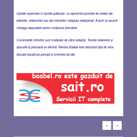
Opiniile exprimate în textele publicate nu reprezintă punctele de vedere ale
editorilor, redactorilor sau ale membrilor colegiului redacţional. Autorii îşi asumă
întreaga răspundere pentru conţinutul articolelor.
Comentariile cititorilor sunt moderate de către redacţie. Textele indecente şi
atacurile la persoană se elimină. Revista Baabel este deschisă faţă de orice
discuţie bazată pe principii şi schimbul de idei.