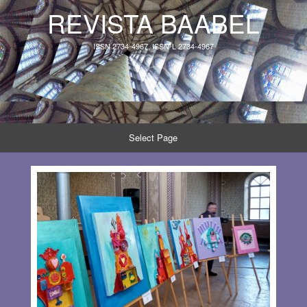
REVISTA BAABEL
ISSN 2734-4967, ISSN-L 2734-4967
Select Page