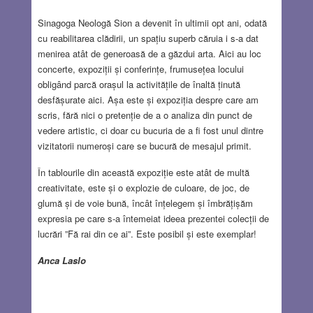
Sinagoga Neologă Sion a devenit în ultimii opt ani, odată
cu reabilitarea clădirii, un spațiu superb căruia i s-a dat
menirea atât de generoasă de a găzdui arta. Aici au loc
concerte, expoziții și conferințe, frumusețea locului
obligând parcă orașul la activitățile de înaltă ținută
desfășurate aici. Așa este și expoziția despre care am
scris, fără nici o pretenție de a o analiza din punct de
vedere artistic, ci doar cu bucuria de a fi fost unul dintre
vizitatorii numeroși care se bucură de mesajul primit.
În tablourile din această expoziție este atât de multă
creativitate, este și o explozie de culoare, de joc, de
glumă și de voie bună, încât înțelegem și îmbrățișăm
expresia pe care s-a întemeiat ideea prezentei colecții de
lucrări ”Fă rai din ce ai”. Este posibil și este exemplar!
Anca Laslo