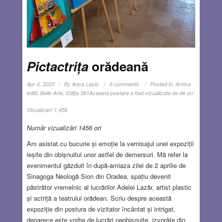
Pictactrița
orădeană
Apr 6, 2023
By
Anca Laslo
6 comments
Posted in:
Arhiva
editii
,
Belle Arte
,
Ediţia 391
Aceasta postare a fost vizualizata de de ori
Vizualizari:
1,456
Număr vizualizări 1456 ori
Am asistat cu bucurie și emoție la vernisajul unei expoziții
ieșite din obișnuitul unor astfel de demersuri. Mă refer la
evenimentul găzduit în după-amiaza zilei de 2 aprilie de
Sinagoga Neologă Sion din Oradea, spațiu devenit
păstrător vremelnic al lucrărilor Adelei Lazăr, artist plastic
și actriță a teatrului orădean. Scriu despre această
expoziție din postura de vizitator încântat și intrigat,
deoarece este vorba de lucrări neobișnuite, izvorâte din