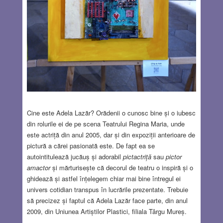
Cine este Adela Lazăr? Orădenii o cunosc bine și o iubesc
din rolurile ei de pe scena Teatrului Regina Maria, unde
este actriță din anul 2005, dar și din expoziții anterioare de
pictură a cărei pasionată este. De fapt ea se
autointitulează jucăuș și adorabil
pictactriță
sau
pictor
amactor
și mărturisește că decorul de teatru o inspiră și o
ghidează și astfel înțelegem chiar mai bine întregul ei
univers cotidian transpus în lucrările prezentate. Trebuie
să precizez și faptul că Adela Lazăr face parte, din anul
2009, din Uniunea Artiștilor Plastici, filiala Târgu Mureș.