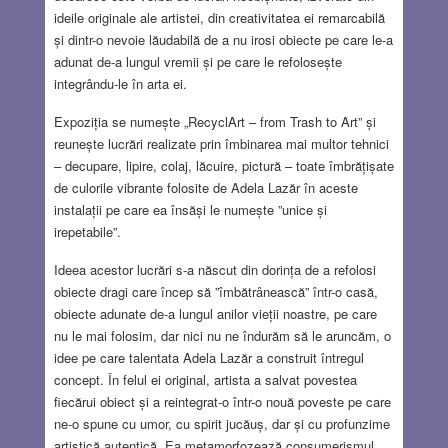
ideile originale ale artistei, din creativitatea ei remarcabilă
și dintr-o nevoie lăudabilă de a nu irosi obiecte pe care le-a
adunat de-a lungul vremii și pe care le refolosește
integrându-le în arta ei.
Expoziția se numește „RecyclArt – from Trash to Art” și
reunește lucrări realizate prin îmbinarea mai multor tehnici
– decupare, lipire, colaj, lăcuire, pictură – toate îmbrățișate
de culorile vibrante folosite de Adela Lazăr în aceste
instalații pe care ea însăși le numește ”unice și
irepetabile”.
Ideea acestor lucrări s-a născut din dorința de a refolosi
obiecte dragi care încep să ”îmbătrânească” într-o casă,
obiecte adunate de-a lungul anilor vieții noastre, pe care
nu le mai folosim, dar nici nu ne îndurăm să le aruncăm, o
idee pe care talentata Adela Lazăr a construit întregul
concept. În felul ei original, artista a salvat povestea
fiecărui obiect și a reintegrat-o într-o nouă poveste pe care
ne-o spune cu umor, cu spirit jucăuș, dar și cu profunzime
artistică autentică. Ea metamorfozează consumerismul