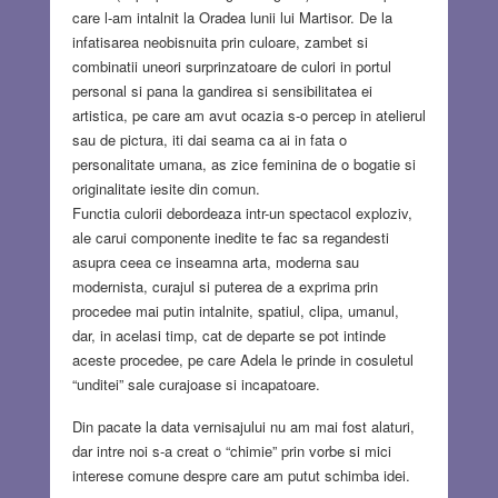
care l-am intalnit la Oradea lunii lui Martisor. De la
infatisarea neobisnuita prin culoare, zambet si
combinatii uneori surprinzatoare de culori in portul
personal si pana la gandirea si sensibilitatea ei
artistica, pe care am avut ocazia s-o percep in atelierul
sau de pictura, iti dai seama ca ai in fata o
personalitate umana, as zice feminina de o bogatie si
originalitate iesite din comun.
Functia culorii debordeaza intr-un spectacol exploziv,
ale carui componente inedite te fac sa regandesti
asupra ceea ce inseamna arta, moderna sau
modernista, curajul si puterea de a exprima prin
procedee mai putin intalnite, spatiul, clipa, umanul,
dar, in acelasi timp, cat de departe se pot intinde
aceste procedee, pe care Adela le prinde in cosuletul
“unditei” sale curajoase si incapatoare.
Din pacate la data vernisajului nu am mai fost alaturi,
dar intre noi s-a creat o “chimie” prin vorbe si mici
interese comune despre care am putut schimba idei.