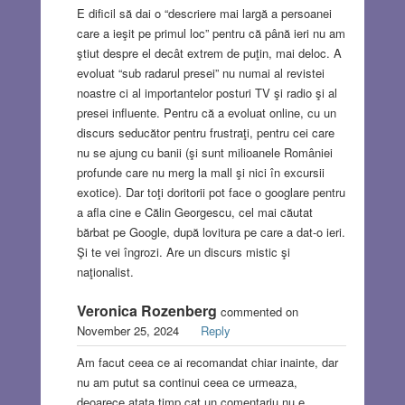
E dificil să dai o “descriere mai largă a persoanei
care a ieşit pe primul loc” pentru că până ieri nu am
ştiut despre el decât extrem de puţin, mai deloc. A
evoluat “sub radarul presei” nu numai al revistei
noastre ci al importantelor posturi TV şi radio şi al
presei influente. Pentru că a evoluat online, cu un
discurs seducător pentru frustraţi, pentru cei care
nu se ajung cu banii (şi sunt milioanele României
profunde care nu merg la mall şi nici în excursii
exotice). Dar toţi doritorii pot face o googlare pentru
a afla cine e Călin Georgescu, cel mai căutat
bărbat pe Google, după lovitura pe care a dat-o ieri.
Şi te vei îngrozi. Are un discurs mistic şi
naţionalist.
Veronica Rozenberg
commented on
November 25, 2024
Reply
Am facut ceea ce ai recomandat chiar inainte, dar
nu am putut sa continui ceea ce urmeaza,
deoarece atata timp cat un comentariu nu e