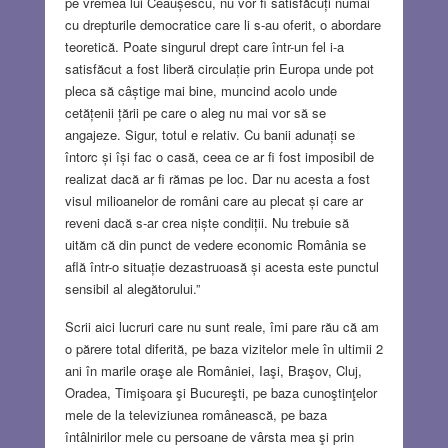
pe vremea lui Ceaușescu, nu vor fi satisfăcuți numai
cu drepturile democratice care li s-au oferit, o abordare
teoretică. Poate singurul drept care într-un fel i-a
satisfăcut a fost liberă circulație prin Europa unde pot
pleca să câștige mai bine, muncind acolo unde
cetățenii țării pe care o aleg nu mai vor să se
angajeze. Sigur, totul e relativ. Cu banii adunați se
întorc și își fac o casă, ceea ce ar fi fost imposibil de
realizat dacă ar fi rămas pe loc. Dar nu acesta a fost
visul milioanelor de români care au plecat și care ar
reveni dacă s-ar crea niște condiții. Nu trebuie să
uităm că din punct de vedere economic România se
află într-o situație dezastruoasă și acesta este punctul
sensibil al alegătorului.”
Scrii aici lucruri care nu sunt reale, îmi pare rău că am
o părere total diferită, pe baza vizitelor mele în ultimii 2
ani în marile oraşe ale României, Iaşi, Braşov, Cluj,
Oradea, Timişoara şi Bucureşti, pe baza cunoştinţelor
mele de la televiziunea românească, pe baza
întâlnirilor mele cu persoane de vârsta mea şi prin