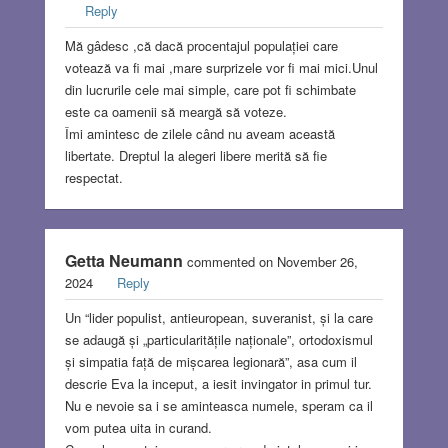
Reply
Mă gâdesc ,că dacă procentajul populației care
votează va fi mai ,mare surprizele vor fi mai mici.Unul
din lucrurile cele mai simple, care pot fi schimbate
este ca oamenii să meargă să voteze.
Îmi amintesc de zilele când nu aveam această
libertate. Dreptul la alegeri libere merită să fie
respectat.
Getta Neumann
commented on November 26,
2024
Reply
Un “lider populist, antieuropean, suveranist, și la care
se adaugă și „particularitățile naționale”, ortodoxismul
și simpatia față de mișcarea legionară”, asa cum il
descrie Eva la inceput, a iesit invingator in primul tur.
Nu e nevoie sa i se aminteasca numele, speram ca il
vom putea uita in curand.