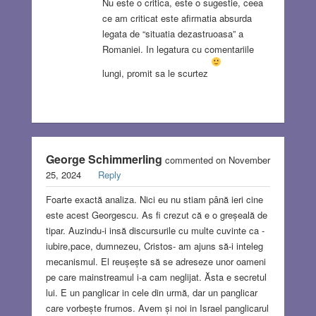
Nu este o critica, este o sugestie, ceea
ce am criticat este afirmatia absurda
legata de “situatia dezastruoasa” a
Romaniei. In legatura cu comentariile
lungi, promit sa le scurtez
George Schimmerling
commented on November
25, 2024
Reply
Foarte exactă analiza. Nici eu nu stiam până ieri cine
este acest Georgescu. As fi crezut că e o greșeală de
tipar. Auzindu-i insă discursurile cu multe cuvinte ca -
iubire,pace, dumnezeu, Cristos- am ajuns să-i inteleg
mecanismul. El reușește să se adreseze unor oameni
pe care mainstreamul i-a cam neglijat. Ăsta e secretul
lui. E un panglicar in cele din urmă, dar un panglicar
care vorbește frumos. Avem și noi in Israel panglicarul