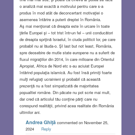
o analiză mai exactă a motivului pentru care s-a
produs în mod atât de deconcertant motivaţiei o
asemenea întărire a puterii dreptei în România.
Aş mai menţionat că dreapta este în urcare în toate
ţările Europei şi – tot trist într-un fel – unii conducători
de dreapta sprijină Israelul, în ciuda politicii lor, pe care
probabil nu ai lăuda-o. ŞI last but not least, România,
spre deosebire de mutle state europene nu a suferit de
fluxul migraţiilor din 2014, în care milioane din Orientul
Apropiat, Africa de Nord etc s-au aciuiat Europei
întărind populaţia islamică. Au fost însă primiţi foarte
mulţi refugiaţi ucrainieni şi probabil că această
prezenţă nu a fost simpatizată de majoritatea
popualtiei române. Din păcate nu pot scrie mai mult,
dar cred că articolul tău conţine părţi care nu
corespund realităţii, privind acea realitate din România
ultimilor ani.
Andrea Ghiţă
commented on November 25,
2024
Reply