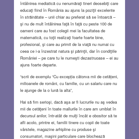
întâlnirea mediatică cu nenumăraţi tineri deosebiţi care
educaţi fiind în România au ajuns la poziţii excelente
în străinătate – unii chiar au preferat să se întoarcă –
şi nu de mult întâlnirea faţă în faţă cu peste 100 de
oameni care au fost colegii mei la facultatea de
matematică, cu toţii realizaţi foarte foarte bine,
profesional, şi care au primit de la viaţă nu numai cu
ceea ce i-a înzestrat natura şi părinţii, dar în condiţiile
României – pe care tu le numeşti dezastruoase – ei au
ajuns foarte departe.
“scrii de exemplu “Cu excepția câtorva mii de cetățeni,
milioanele de români, cu familie, cu un salariu care nu
le ajunge de la o lună la alta”,
Hai să fim serioşi, dacă aşa ar fi lucrurile nu aş vedea
mii de cetăţeni în toate mallurile în care am umblat în
decursul anilor, într-atât de mulţi încât e obositor să te
afli acolo, printre ei, familii tinere cu copii de toate
vârstele, magazine arhipline cu produse şi
consumatori, maşini particulare care blochează