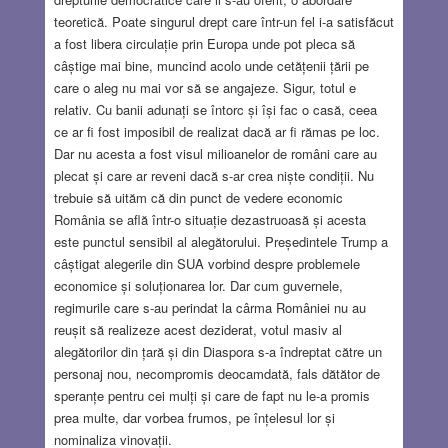
teoretică. Poate singurul drept care într-un fel i-a satisfăcut
a fost libera circulație prin Europa unde pot pleca să
câștige mai bine, muncind acolo unde cetățenii țării pe
care o aleg nu mai vor să se angajeze. Sigur, totul e
relativ. Cu banii adunați se întorc și își fac o casă, ceea
ce ar fi fost imposibil de realizat dacă ar fi rămas pe loc.
Dar nu acesta a fost visul milioanelor de români care au
plecat și care ar reveni dacă s-ar crea niște condiții. Nu
trebuie să uităm că din punct de vedere economic
România se află într-o situație dezastruoasă și acesta
este punctul sensibil al alegătorului. Președintele Trump a
câștigat alegerile din SUA vorbind despre problemele
economice și soluționarea lor. Dar cum guvernele,
regimurile care s-au perindat la cârma României nu au
reușit să realizeze acest deziderat, votul masiv al
alegătorilor din țară și din Diaspora s-a îndreptat către un
personaj nou, necompromis deocamdată, fals dătător de
speranțe pentru cei mulți și care de fapt nu le-a promis
prea multe, dar vorbea frumos, pe înțelesul lor și
nominaliza vinovații.