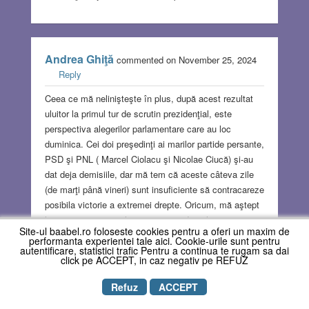
Andrea Ghiţă
commented on November 25, 2024
Reply
Ceea ce mă nelinişteşte în plus, după acest rezultat
uluitor la primul tur de scrutin prezidenţial, este
perspectiva alegerilor parlamentare care au loc
duminica. Cei doi preşedinţi ai marilor partide persante,
PSD şi PNL ( Marcel Ciolacu şi Nicolae Ciucă) şi-au
dat deja demisiile, dar mă tem că aceste câteva zile
(de marţi până vineri) sunt insuficiente să contracareze
posibila victorie a extremei drepte. Oricum, mă aştept
la o opoziţie naţionalist-extremistă de cel puţin 35%.
Site-ul baabel.ro foloseste cookies pentru a oferi un maxim de
performanta experientei tale aici. Cookie-urile sunt pentru
autentificare, statistici trafic Pentru a continua te rugam sa dai
click pe ACCEPT, in caz negativ pe REFUZ
Maria Roth
commented on November 25, 2024
Refuz
ACCEPT
Reply