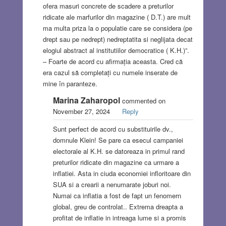
ofera masuri concrete de scadere a preturilor
ridicate ale marfurilor din magazine ( D.T.) are mult
ma multa priza la o populatie care se considera (pe
drept sau pe nedrept) nedreptatita si neglijata decat
elogiul abstract al institutiilor democratice ( K.H.)”.
– Foarte de acord cu afirmația aceasta. Cred că
era cazul să completați cu numele inserate de
mine în paranteze.
Marina Zaharopol
commented on
November 27, 2024
Reply
Sunt perfect de acord cu substituirile dv.,
domnule Klein! Se pare ca esecul campaniei
electorale al K.H. se datoreaza in primul rand
preturilor ridicate din magazine ca urmare a
inflatiei. Asta in ciuda economiei infloritoare din
SUA si a crearii a nenumarate joburi noi.
Numai ca inflatia a fost de fapt un fenomern
global, greu de controlat.. Extrema dreapta a
profitat de inflatie in intreaga lume si a promis