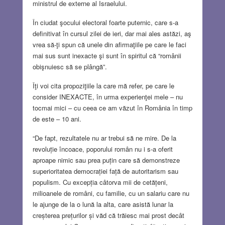
ministrul de externe al Israelului.
În ciudat şocului electoral foarte puternic, care s-a
definitivat în cursul zilei de ieri, dar mai ales astăzi, aş
vrea să-ţi spun că unele din afirmaţiile pe care le faci
mai sus sunt inexacte şi sunt în spiritul că “românii
obişnuiesc să se plângă”.
Îţi voi cita propoziţiile la care mă refer, pe care le
consider INEXACTE, în urma experienţei mele – nu
tocmai mici – cu ceea ce am văzut în România în timp
de este – 10 ani.
“De fapt, rezultatele nu ar trebui să ne mire. De la
revoluție încoace, poporului român nu i s-a oferit
aproape nimic sau prea puțin care să demonstreze
superioritatea democrației față de autoritarism sau
populism. Cu excepția câtorva mii de cetățeni,
milioanele de români, cu familie, cu un salariu care nu
le ajunge de la o lună la alta, care asistă lunar la
creșterea prețurilor și văd că trăiesc mai prost decât