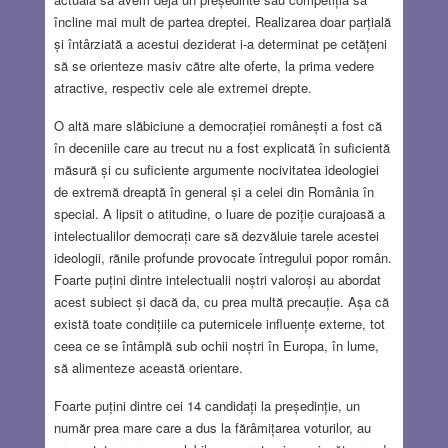
încline mai mult de partea dreptei. Realizarea doar parțială
și întârziată a acestui deziderat i-a determinat pe cetățeni
să se orienteze masiv către alte oferte, la prima vedere
atractive, respectiv cele ale extremei drepte.
O altă mare slăbiciune a democrației românești a fost că
în deceniile care au trecut nu a fost explicată în suficientă
măsură și cu suficiente argumente nocivitatea ideologiei
de extremă dreaptă în general și a celei din România în
special. A lipsit o atitudine, o luare de poziție curajoasă a
intelectualilor democrați care să dezvăluie tarele acestei
ideologii, rănile profunde provocate întregului popor român.
Foarte puțini dintre intelectualii noștri valoroși au abordat
acest subiect și dacă da, cu prea multă precauție. Așa că
există toate condițiile ca puternicele influențe externe, tot
ceea ce se întâmplă sub ochii noștri în Europa, în lume,
să alimenteze această orientare.
Foarte puțini dintre cei 14 candidați la președinție, un
număr prea mare care a dus la fărâmițarea voturilor, au