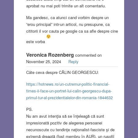
aprobat nu mai poti trimite un alt comentariu.
Ma gandesc, ca atunci cand vorbim despre un
“erou principal” intr-un articol, nu presupune, ca
cititorii il vor cauta pe google ca sa afle despre cine
este vorba
Veronica Rozenberg
commented on
November 25, 2024
Reply
Câte ceva despre CĂLIN GEORGESCU:
https://hotnews.ro/un-cutremur-politic-financial-
times-ii-face-un-portret-lui-calin-georgescu-dupa-
primul-tur-al-prezidentialelor-din-romania-1844632
PS.
Nu am avut intenţia să se înţeleagă că sunt
impresionată pozitiv de alegerea persoanei
necunoscute cu tendinţe naţionalist-fasciste şi de
extremă dreaptă (fost membru în AUR), un rusofil