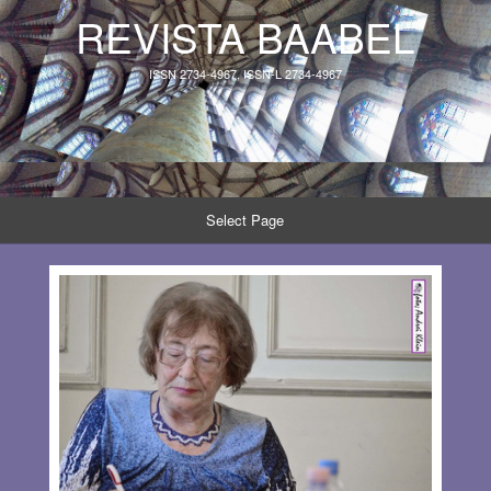
REVISTA BAABEL
ISSN 2734-4967, ISSN-L 2734-4967
Select Page