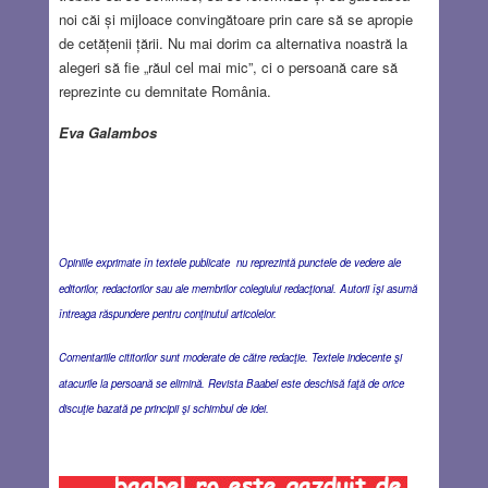
noi căi și mijloace convingătoare prin care să se apropie
de cetățenii țării. Nu mai dorim ca alternativa noastră la
alegeri să fie „răul cel mai mic”, ci o persoană care să
reprezinte cu demnitate România.
Eva Galambos
Opiniile exprimate în textele publicate nu reprezintă punctele de vedere ale
editorilor, redactorilor sau ale membrilor colegiului redacţional. Autorii îşi asumă
întreaga răspundere pentru conţinutul articolelor.
Comentariile cititorilor sunt moderate de către redacţie. Textele indecente şi
atacurile la persoană se elimină. Revista Baabel este deschisă faţă de orice
discuţie bazată pe principii şi schimbul de idei.