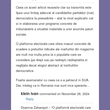
Ceea ce acest articol reuseste clar sa transmita este
lipsa unui limbaj adecvat al candidatilor partidelor (mai)
democratice la presedintie – atat la nivel explicativ cat
si in elaborarea unor programe concrete de
imbunatatire a situatiei materiale a unor anumite paturi
sociale.
O platforma electorala care ofera masuri concrete de
scadere a preturilor ridicate ale marfurilor din magazine
are mult ma multa priza la o populatie care se
considera (pe drept sau pe nedrept) nedreptatita si
neglijata decat elogiul abstract al institutiilor
democratice.
Foarte asemanator cu ceea ce s-a petrecut in SUA.
Dar, inteleg ca in Romania mai sunt inca sperante…
klein ivan
commented on November 26, 2024
Reply
Doamna Zaharopol – “O platformă electorală care