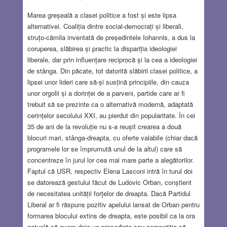
Marea greșeală a clasei politice a fost și este lipsa
alternativei. Coaliția dintre social-democrați și liberali,
struțo-cămila inventată de președintele Iohannis, a dus la
coruperea, slăbirea și practic la dispariția ideologiei
liberale, dar prin influențare reciprocă și la cea a ideologiei
de stânga. Din păcate, tot datorită slăbirii clasei politice, a
lipsei unor lideri care să-și susțină principiile, din cauza
unor orgolii și a dorinței de a parveni, partide care ar fi
trebuit să se prezinte ca o alternativă modernă, adaptată
cerințelor secolului XXI, au pierdut din popularitate. În cei
35 de ani de la revoluție nu s-a reușit crearea a două
blocuri mari, stânga-dreapta, cu oferte valabile (chiar dacă
programele lor se împrumută unul de la altul) care să
concentreze în jurul lor cea mai mare parte a alegătorilor.
Faptul că USR, respectiv Elena Lasconi intră în turul doi
se datorează gestului făcut de Ludovic Orban, conștient
de necesitatea unității forțelor de dreapta. Dacă Partidul
Liberal ar fi răspuns pozitiv apelului lansat de Orban pentru
formarea blocului extins de dreapta, este posibil ca la ora
actuală să avem deja un președinte sau competiția să