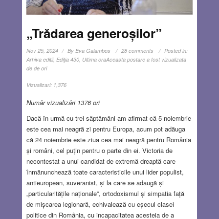
„Trădarea generoșilor”
Nov 25, 2024
By
Eva Galambos
28 comments
Posted in:
Arhiva editii
,
Ediţia 430
,
Ultima ora
Aceasta postare a fost vizualizata
de de ori
Vizualizari:
1,376
Număr vizualizări 1376 ori
Dacă în urmă cu trei săptămâni am afirmat că 5 noiembrie
este cea mai neagră zi pentru Europa, acum pot adăuga
că 24 noiembrie este ziua cea mai neagră pentru România
și români, cel puțin pentru o parte din ei. Victoria de
necontestat a unui candidat de extremă dreaptă care
înmănunchează toate caracteristicile unui lider populist,
antieuropean, suveranist, și la care se adaugă și
„particularitățile naționale”, ortodoxismul și simpatia față
de mișcarea legionară, echivalează cu eșecul clasei
politice din România, cu incapacitatea acesteia de a