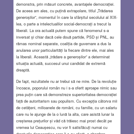
demonstra, prin măsuri concrete, avantajele democrației.
De aceea am ales, cu puțină extrapolare, titlul „Trădarea
generoșilor”, momentul în care la sfârșitul secolului al XIX-
lea, o parte a intelectualilor social-democrați a trecut la
liberali. La ora actuală putem spune că fenomenul s-a
inversat și chiar dacă cele două partide, PSD și PNL, au
rămas nominal separate, coaliția de guvernare a dus la
anularea unor particularități la fiecare dintre ele, mai ales
la liberali. Această „trădare a generoșilor” a determinat
situația actuală, succesul unui candidat de extremă
dreaptă.
De fapt, rezultatele nu ar trebui să ne mire. De la revoluție
încoace, poporului român nu i s-a oferit aproape nimic sau
prea puțin care să demonstreze superioritatea democrației
față de autoritarism sau populism. Cu excepția câtorva mii
de cetățeni, milioanele de români, cu familie, cu un salariu
care nu le ajunge de la o lună la alta, care asistă lunar la
creșterea prețurilor și văd că trăiesc mai prost decât pe
vremea lui Ceaușescu, nu vor fi satisfăcuți numai cu
drepturile democratice care li s-au oferit, o abordare