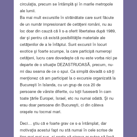
circulaţia, precum se întâmplă şi în marile metropole
ale lumii.
Ba mai mult excursiile în străinătate care sunt făcute
de un număr impresionant de cetăţeni români, nu au
loc doar din cauză că li s-a oferit libertatea după 1989,
dar şi pentru că există posibilităţile materiale ale
cetăţenilor de a le înfăptui. Sunt excursii în locuri
exotice şi foarte scumpe, la care participă numeroşi
cetăţeni, lucru care dovedeşte că nu este vorba nici pe
departe de o situaţie DEZASTRUOASĂ, precum, nu-
mi dau seama de ce o spui. Ca simplă dovadă o să-ţi
menţionez că am participat la o excursie organizată la
Bucureşti în Islanda, cu un grup de cca 20 de
persoane de vârste diferite, cu toţii fuseseră în cam
toate ţările Europei, Israel, etc nu numai odată. Şi nu
erau doar persoane din Bucureşti, ci din câteva
oraşele nu tocmai mari.
Deci… ştiu că e foarte grav ce s-a întâmplat, dar
motivaţia acestui fapt nu stă numai în cele scrise de
tine mai mai sus, şi poate că cineva ar putea să facă