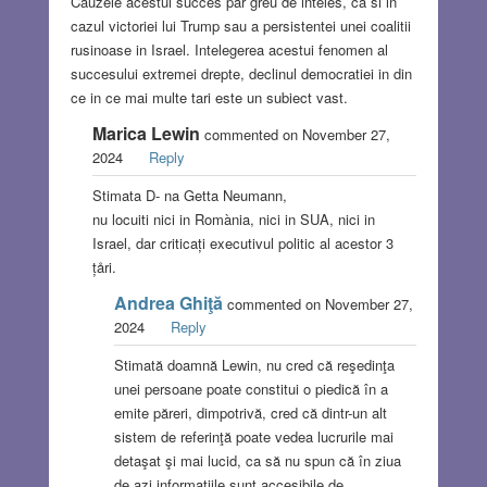
Cauzele acestui succes par greu de inteles, ca si in
cazul victoriei lui Trump sau a persistentei unei coalitii
rusinoase in Israel. Intelegerea acestui fenomen al
succesului extremei drepte, declinul democratiei in din
ce in ce mai multe tari este un subiect vast.
Marica Lewin
commented on November 27,
2024
Reply
Stimata D- na Getta Neumann,
nu locuiti nici in Romània, nici in SUA, nici in
Israel, dar criticați executivul politic al acestor 3
țåri.
Andrea Ghiţă
commented on November 27,
2024
Reply
Stimată doamnă Lewin, nu cred că reşedinţa
unei persoane poate constitui o piedică în a
emite păreri, dimpotrivă, cred că dintr-un alt
sistem de referinţă poate vedea lucrurile mai
detaşat şi mai lucid, ca să nu spun că în ziua
de azi informaţiile sunt accesibile de