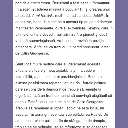
partidele
mainstream
. Rezultatul a fost eșecul formațiunii
în alegeri, scăderea masivă a popularității și crearea unui
alt partid,
A mi hazánk
, mult mai radical decât
Jobbik
. În
concluzie, baza de alegători a acestui tip de partid dorește
manifestări vehemente, dure și extremiste. Simion, care în
ultimele luni s-a dovedit mai „civilizat”, a pierdut și dacă
vrea să supraviețuiască, va trebui să revină la poziția
anterioară. Altfel se va trezi cu un partid concurent, creat
de Călin Georgescu.
Sunt încă multe motive care au determinat această
situație uluitoare și neașteptată, la prima vedere
incredibilă, a primului tur al prezidențialelor. Pentru a
elimina posibilitatea repetării la turul doi, forțele politice
care se consideră democratice trebuie să renunțe la
orgolii, să facă un front comun și să convingă alegătorii că
drumul României nu este cel ales de Călin Georgescu.
Trebuie să rămânem europeni, acolo ne este locul, nu
separați, în zona gri, eventual sub oblăduirea Rusiei. De
asemenea, clasa politică, fie de stânga, fie de dreapta,
trebuie să se schimbe, să se reformeze și să găsească