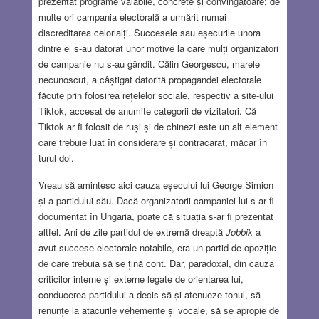
prezentat programe valabile, concrete și convingătoare; de
multe ori campania electorală a urmărit numai
discreditarea celorlalți. Succesele sau eșecurile unora
dintre ei s-au datorat unor motive la care mulți organizatori
de campanie nu s-au gândit. Călin Georgescu, marele
necunoscut, a câștigat datorită propagandei electorale
făcute prin folosirea rețelelor sociale, respectiv a site-ului
Tiktok, accesat de anumite categorii de vizitatori. Că
Tiktok ar fi folosit de ruși și de chinezi este un alt element
care trebuie luat în considerare și contracarat, măcar în
turul doi.
Vreau să amintesc aici cauza eșecului lui George Simion
și a partidului său. Dacă organizatorii campaniei lui s-ar fi
documentat în Ungaria, poate că situația s-ar fi prezentat
altfel. Ani de zile partidul de extremă dreaptă
Jobbik
a
avut succese electorale notabile, era un partid de opoziție
de care trebuia să se țină cont. Dar, paradoxal, din cauza
criticilor interne și externe legate de orientarea lui,
conducerea partidului a decis să-și atenueze tonul, să
renunțe la atacurile vehemente și vocale, să se apropie de