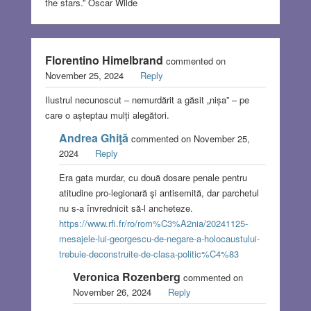
the stars.” Oscar Wilde
Florentino Himelbrand
commented on
November 25, 2024
Reply
Ilustrul necunoscut – nemurdărit a găsit „nișa” – pe
care o așteptau mulți alegători.
Andrea Ghiţă
commented on November 25,
2024
Reply
Era gata murdar, cu două dosare penale pentru
atitudine pro-legionară şi antisemită, dar parchetul
nu s-a învrednicit să-l ancheteze.
https://www.rfi.fr/ro/rom%C3%A2nia/20241125-
mesajele-lui-georgescu-de-negare-a-holocaustului-
trebuie-deconstruite-de-clasa-politic%C4%83
Veronica Rozenberg
commented on
November 26, 2024
Reply