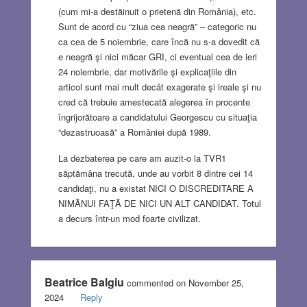
(cum mi-a destăinuit o prietenă din România), etc.
Sunt de acord cu “ziua cea neagră” – categoric nu
ca cea de 5 noiembrie, care încă nu s-a dovedit că
e neagră şi nici măcar GRI, ci eventual cea de ieri
24 noiembrie, dar motivările şi explicaţiile din
articol sunt mai mult decât exagerate şi ireale şi nu
cred că trebuie amestecată alegerea în procente
îngrijorătoare a candidatului Georgescu cu situaţia
“dezastruoasă” a României după 1989.
La dezbaterea pe care am auzit-o la TVR1
săptămâna trecută, unde au vorbit 8 dintre cei 14
candidaţi, nu a existat NICI O DISCREDITARE A
NIMĂNUI FAŢĂ DE NICI UN ALT CANDIDAT. Totul
a decurs într-un mod foarte civilizat.
Beatrice Balgiu
commented on November 25,
2024
Reply