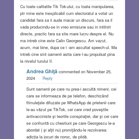
Cu toate calitatile Tik Tok-ului, cu toata manipularea,
ptr mine este inexplicabil cum electoratul a votat un
candidat fara sa ii auda macar un discurs, fara sa il
vada producindu-se in vreo emisiune sau in intilniri
directe, practic fara sa stie mare lucru despre el. Nu
ma intreb cine este Calin Georgescu. Am vazut,
acum, mai bine, dupa ce i -am ascultat speech-ul. Ma
intreb cine sint oamenii astia care l-au propulsat pina
la nivelul turului II.
Andrea Ghiţă
commented on November 25,
2024
Reply
Sunt oamenii pe care nu prea-i ascultă nimeni, cei
care se informeaza de pe telefon, deschizând
filmuleţele difuzate pe WhatsApp de prietenii care
le-au văzut pe TikTok, cei care cred poveştile
antivacciniste şi teoriile conspiraţiei, dar şi cei care
se confruntă cu chestiuni pe care Georgescu le-a
abordat ( şi alţii nu) promiţându-le rezolvarea:
adicţia la jocuri de noroc, de pildă.