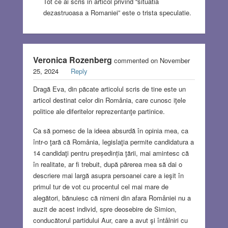
Tot ce ai scris in articol privind “situatia
dezastruoasa a Romaniei” este o trista speculatie.
Veronica Rozenberg
commented on November
25, 2024
Reply
Dragă Eva, din păcate articolul scris de tine este un
articol destinat celor din România, care cunosc iţele
politice ale diferitelor reprezentanţe partinice.
Ca să pornesc de la ideea absurdă în opinia mea, ca
într-o ţară că România, legislaţia permite candidatura a
14 candidaţi pentru președinția ţării, mai amintesc că
în realitate, ar fi trebuit, după părerea mea să dai o
descriere mai largă asupra persoanei care a ieşit în
primul tur de vot cu procentul cel mai mare de
alegători, bănuiesc că nimeni din afara României nu a
auzit de acest individ, spre deosebire de Simion,
conducătorul partidului Aur, care a avut şi întâlniri cu