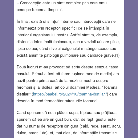
– Cronocepția este un simț complex prin care omul
percepe trecerea timpului.
În final, există și simțuri interne sau interocepţii care ne
informează prin receptori specifici ce se întâmplă în
interiorul organismului nostru. Astfel simțim, de exemplu,
distensia intestinală (balonare), cea a vezicii urinare pline,
lipsa de aer, când nivelul oxigenului în sânge scade sau
există anumite patologii pulmonare sau cardiace grave.(1)
Două lucruri m-au provocat să scriu despre senzualitatea
nasului. Primul a fost că (spre rușinea mea de medic) am
auzit pentru prima oară de la mezinul nostru despre
feromoni și al doilea, articolul doamnei Medrea, “Toamna,
distilări” (
https://baabel.ro/2024/10/toamna-distilări/
) care
descrie în mod fermecător mirosurile toamnei.
Când spunem că ne-a plăcut supa, friptura sau prăjitura,
spunem că ea are un gust bun, dar, de fapt, gustul este
dat nu numai de receptorii din gură (cald, rece, sărat, acru,
dulce, amar, iute), ci, mai ales, de informațiile transmise