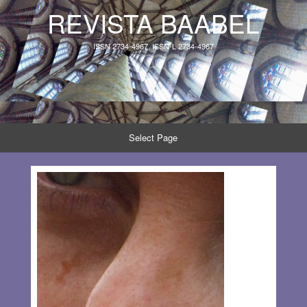
REVISTA BAABEL
ISSN 2734-4967, ISSN-L 2734-4967
Select Page