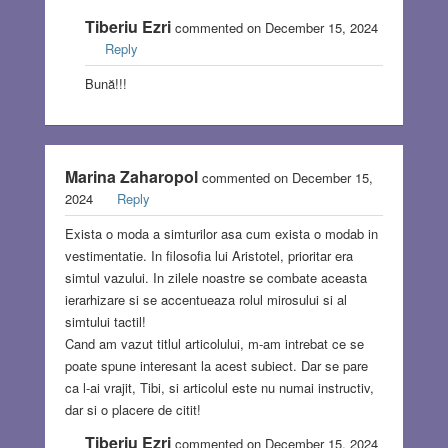
Tiberiu Ezri
commented on December 15, 2024
Reply
Bună!!!
Marina Zaharopol
commented on December 15,
2024
Reply
Exista o moda a simturilor asa cum exista o modab in
vestimentatie. In filosofia lui Aristotel, prioritar era
simtul vazului. In zilele noastre se combate aceasta
ierarhizare si se accentueaza rolul mirosului si al
simtului tactil!
Cand am vazut titlul articolului, m-am intrebat ce se
poate spune interesant la acest subiect. Dar se pare
ca l-ai vrajit, Tibi, si articolul este nu numai instructiv,
dar si o placere de citit!
Tiberiu Ezri
commented on December 15, 2024