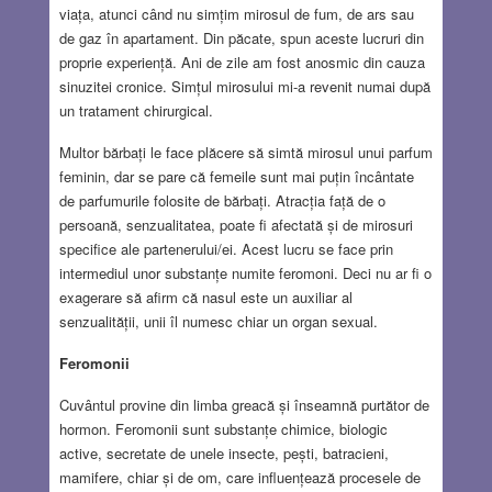
viața, atunci când nu simțim mirosul de fum, de ars sau
de gaz în apartament. Din păcate, spun aceste lucruri din
proprie experiență. Ani de zile am fost anosmic din cauza
sinuzitei cronice. Simțul mirosului mi-a revenit numai după
un tratament chirurgical.
Multor bărbați le face plăcere să simtă mirosul unui parfum
feminin, dar se pare că femeile sunt mai puțin încântate
de parfumurile folosite de bărbați. Atracția față de o
persoană, senzualitatea, poate fi afectată și de mirosuri
specifice ale partenerului/ei. Acest lucru se face prin
intermediul unor substanțe numite feromoni. Deci nu ar fi o
exagerare să afirm că nasul este un auxiliar al
senzualității, unii îl numesc chiar un organ sexual.
Feromonii
Cuvântul provine din limba greacă și înseamnă purtător de
hormon. Feromonii sunt substanțe chimice, biologic
active, secretate de unele insecte, pești, batracieni,
mamifere, chiar și de om, care influențează procesele de