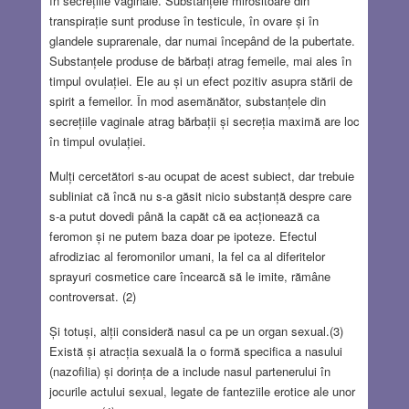
în secrețiile vaginale. Substanțele mirositoare din
transpirație sunt produse în testicule, în ovare și în
glandele suprarenale, dar numai începând de la pubertate.
Substanțele produse de bărbați atrag femeile, mai ales în
timpul ovulației. Ele au și un efect pozitiv asupra stării de
spirit a femeilor. În mod asemănător, substanțele din
secrețiile vaginale atrag bărbații și secreția maximă are loc
în timpul ovulației.
Mulți cercetători s-au ocupat de acest subiect, dar trebuie
subliniat că încă nu s-a găsit nicio substanță despre care
s-a putut dovedi până la capăt că ea acționează ca
feromon și ne putem baza doar pe ipoteze. Efectul
afrodiziac al feromonilor umani, la fel ca al diferitelor
sprayuri cosmetice care încearcă să le imite, rămâne
controversat. (2)
Și totuși, alții consideră nasul ca pe un organ sexual.(3)
Există și atracția sexuală la o formă specifica a nasului
(nazofilia) și dorința de a include nasul partenerului în
jocurile actului sexual, legate de fanteziile erotice ale unor