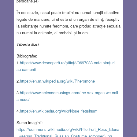
persoane.(4)
În concluzie, nasul poate împlini nu numai funcții olfactive
legate de mâncare, ci el este și un organ de simț, receptiv
la substanțe numite feromoni, care produc atracție sexuală
nu numai la animale, ci probabil și la om.
Tiberiu Ezri
Bibliografie:
1.
https://www.descoperă.ro/știință/9697033-cate-simțuri-
au-oamenii
2.
https://en.m.wikipedia.org/wiki/Pheromone
3.
https://www.sciencemusings.com/the-sex-organ-we-call-
a-nose/
4.
https://en.wikipedia.org/wiki/Nose_fetishism
Sursa imaginii:
https://commons.wikimedia.org/wiki/File:Fort_Ross_Elena
_wearing_Traditional_Russian_Costume_(cropped).jpg