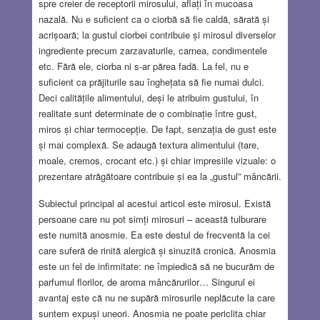
spre creier de receptorii mirosului, aflați în mucoasa
nazală. Nu e suficient ca o ciorbă să fie caldă, sărată și
acrișoară; la gustul ciorbei contribuie și mirosul diverselor
ingrediente precum zarzavaturile, carnea, condimentele
etc. Fără ele, ciorba ni s-ar părea fadă. La fel, nu e
suficient ca prăjiturile sau înghețata să fie numai dulci.
Deci calitățile alimentului, deși le atribuim gustului, în
realitate sunt determinate de o combinație între gust,
miros și chiar termocepție. De fapt, senzația de gust este
și mai complexă. Se adaugă textura alimentului (tare,
moale, cremos, crocant etc.) și chiar impresiile vizuale: o
prezentare atrăgătoare contribuie și ea la „gustul” mâncării.
Subiectul principal al acestui articol este mirosul. Există
persoane care nu pot simți mirosuri – această tulburare
este numită anosmie. Ea este destul de frecventă la cei
care suferă de rinită alergică și sinuzită cronică. Anosmia
este un fel de infirmitate: ne împiedică să ne bucurăm de
parfumul florilor, de aroma mâncărurilor… Singurul ei
avantaj este că nu ne supără mirosurile neplăcute la care
suntem expuși uneori. Anosmia ne poate periclita chiar