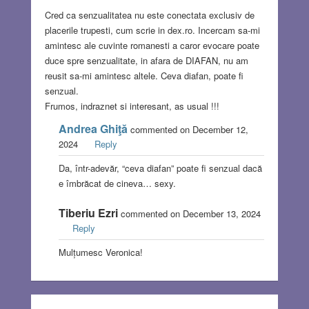
Cred ca senzualitatea nu este conectata exclusiv de
placerile trupesti, cum scrie in dex.ro. Incercam sa-mi
amintesc ale cuvinte romanesti a caror evocare poate
duce spre senzualitate, in afara de DIAFAN, nu am
reusit sa-mi amintesc altele. Ceva diafan, poate fi
senzual.
Frumos, indraznet si interesant, as usual !!!
Andrea Ghiţă
commented on December 12,
2024
Reply
Da, într-adevăr, “ceva diafan” poate fi senzual dacă
e îmbrăcat de cineva… sexy.
Tiberiu Ezri
commented on December 13, 2024
Reply
Mulțumesc Veronica!