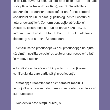
În dex.ro, cuvântul senzualitate este definit ca: 1. Înclinare
spre plăcerile trupești (erotism), sau 2. Sensibilitate
senzorială. Iar senzoriu este definit ca “Punct cerebral
considerat de unii filosofi și psihologi centrul comun al
tuturor senzațiilor”. Conform concepției atribuite lui
Aristotel, există cinci simțuri de bază: văzul, auzul,
mirosul, gustul şi simţul tactil. Dar cu timpul medicina a
descris și alte simțuri. Acestea sunt:
– Sensibilitatea proprioceptivă sau propriocepţia ne ajută
să simțim poziția corpului cu ajutorul unor receptori aflați
în măduva spinării.
– Echilibrocepţia are un rol important în menținerea
echilibrului (la care participă și propriocepția).
-Termocepţia recepționează temperatura mediului
înconjurător și a obiectelor care vin în contact cu pielea și
cu mucoasele
– Nocicepția este simțul durerii, și