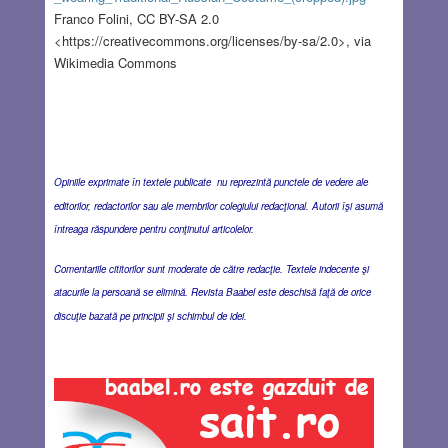
Franco Folini, CC BY-SA 2.0
<https://creativecommons.org/licenses/by-sa/2.0>, via
Wikimedia Commons
Opiniile exprimate în textele publicate nu reprezintă punctele de vedere ale
editorilor, redactorilor sau ale membrilor colegiului redacţional. Autorii îşi asumă
întreaga răspundere pentru conţinutul articolelor.
Comentariile cititorilor sunt moderate de către redacţie. Textele indecente şi
atacurile la persoană se elimină. Revista Baabel este deschisă faţă de orice
discuţie bazată pe principii şi schimbul de idei.