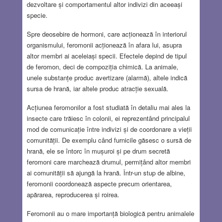
dezvoltare și comportamentul altor indivizi din aceeași
specie.
Spre deosebire de hormoni, care acționează în interiorul
organismului, feromonii acționează în afara lui, asupra
altor membri ai aceleiași specii. Efectele depind de tipul
de feromon, deci de compoziția chimică. La animale,
unele substanțe produc avertizare (alarmă), altele indică
sursa de hrană, iar altele produc atracție sexuală.
Acțiunea feromonilor a fost studiată în detaliu mai ales la
insecte care trăiesc în colonii, ei reprezentând principalul
mod de comunicație între indivizi și de coordonare a vieții
comunității. De exemplu când furnicile găsesc o sursă de
hrană, ele se întorc în mușuroi și pe drum secretă
feromoni care marchează drumul, permițând altor membri
ai comunității să ajungă la hrană. Într-un stup de albine,
feromonii coordonează aspecte precum orientarea,
apărarea, reproducerea și roirea.
Feromonii au o mare importanță biologică pentru animalele