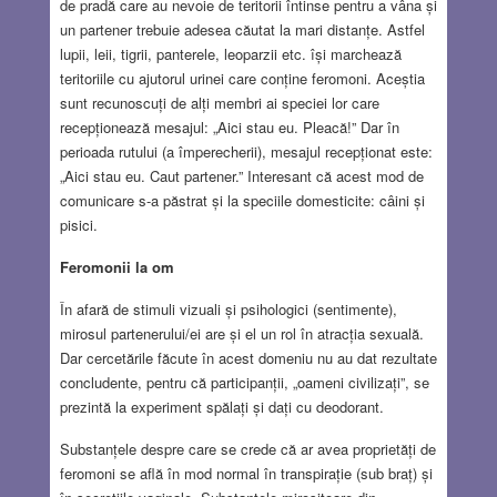
de pradă care au nevoie de teritorii întinse pentru a vâna și
un partener trebuie adesea căutat la mari distanțe. Astfel
lupii, leii, tigrii, panterele, leoparzii etc. își marchează
teritoriile cu ajutorul urinei care conține feromoni. Aceștia
sunt recunoscuți de alți membri ai speciei lor care
recepționează mesajul: „Aici stau eu. Pleacă!” Dar în
perioada rutului (a împerecherii), mesajul recepționat este:
„Aici stau eu. Caut partener.” Interesant că acest mod de
comunicare s-a păstrat și la speciile domesticite: câini și
pisici.
Feromonii la om
În afară de stimuli vizuali și psihologici (sentimente),
mirosul partenerului/ei are și el un rol în atracția sexuală.
Dar cercetările făcute în acest domeniu nu au dat rezultate
concludente, pentru că participanții, „oameni civilizați”, se
prezintă la experiment spălați și dați cu deodorant.
Substanțele despre care se crede că ar avea proprietăți de
feromoni se află în mod normal în transpirație (sub braț) și