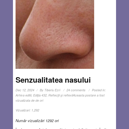
Senzualitatea nasului
Dec 12, 2024
By
Tiberiu Ezri
24 comments
Posted in:
Arhiva editii
,
Ediţia 432
,
Reflecţii şi reflexii
Aceasta postare a fost
vizualizata de de ori
Vizualizari:
1,292
Număr vizualizări 1292 ori