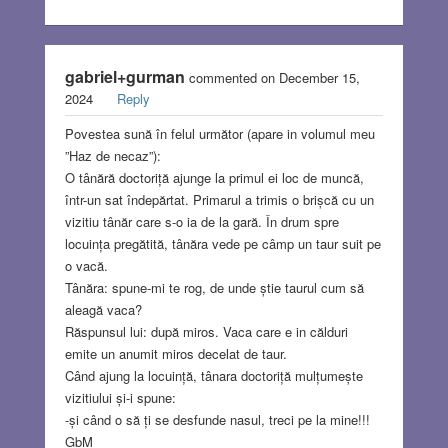
gabriel+gurman
commented on December 15,
2024
Reply
Povestea sună în felul următor (apare in volumul meu
”Haz de necaz”):
O tânără doctoriță ajunge la primul ei loc de muncă,
într-un sat îndepărtat. Primarul a trimis o brișcă cu un
vizitiu tânăr care s-o ia de la gară. În drum spre
locuința pregătită, tânăra vede pe câmp un taur suit pe
o vacă.
Tânăra: spune-mi te rog, de unde știe taurul cum să
aleagă vaca?
Răspunsul lui: după miros. Vaca care e in călduri
emite un anumit miros decelat de taur.
Când ajung la locuință, tânara doctoriță mulțumește
vizitiului și-i spune:
-și când o să ți se desfunde nasul, treci pe la mine!!!
GbM