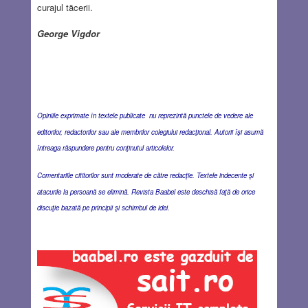
curajul tăcerii.
George Vigdor
Opiniile exprimate în textele publicate nu reprezintă punctele de vedere ale
editorilor, redactorilor sau ale membrilor colegiului redacţional. Autorii îşi asumă
întreaga răspundere pentru conţinutul articolelor.
Comentariile cititorilor sunt moderate de către redacţie. Textele indecente şi
atacurile la persoană se elimină. Revista Baabel este deschisă faţă de orice
discuţie bazată pe principii şi schimbul de idei.