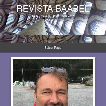
REVISTA BAABEL
ISSN 2734-4967, ISSN-L 2734-4967
Select Page