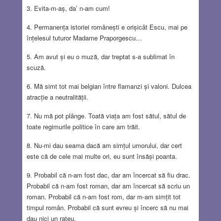
3. Evita-m-aș, da’ n-am cum!
4. Permanența istoriei românești e orișicât Escu, mai pe
înțelesul tuturor Madame Praporgescu…
5. Am avut și eu o muză, dar treptat s-a sublimat în
scuză.
6. Mă simt tot mai belgian între flamanzi și valoni. Dulcea
atracție a neutralității.
7. Nu mă pot plânge. Toată viața am fost sătul, sătul de
toate regimurile politice în care am trăit.
8. Nu-mi dau seama dacă am simțul umorului, dar cert
este că de cele mai multe ori, eu sunt însăși poanta.
9. Probabil că n-am fost dac, dar am încercat să fiu drac.
Probabil că n-am fost roman, dar am încercat să scriu un
roman. Probabil că n-am fost rom, dar m-am simțit tot
timpul român. Probabil că sunt evreu și încerc să nu mai
dau nici un rateu.