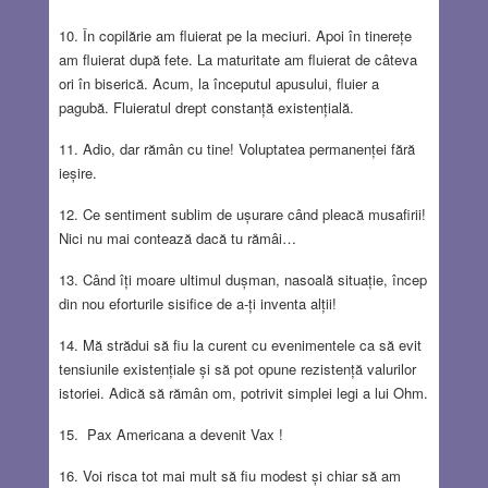
10. În copilărie am fluierat pe la meciuri. Apoi în tinerețe
am fluierat după fete. La maturitate am fluierat de câteva
ori în biserică. Acum, la începutul apusului, fluier a
pagubă. Fluieratul drept constanță existențială.
11. Adio, dar rămân cu tine! Voluptatea permanenței fără
ieșire.
12. Ce sentiment sublim de ușurare când pleacă musafirii!
Nici nu mai contează dacă tu rămâi…
13. Când îți moare ultimul dușman, nasoală situație, încep
din nou eforturile sisifice de a-ți inventa alții!
14. Mă strădui să fiu la curent cu evenimentele ca să evit
tensiunile existențiale și să pot opune rezistență valurilor
istoriei. Adică să rămân om, potrivit simplei legi a lui Ohm.
15. Pax Americana a devenit Vax !
16. Voi risca tot mai mult să fiu modest și chiar să am