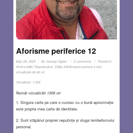
Aforisme periferice 12
May 29, 2025
By
George Vigdor
2 comments
Posted in:
Arhiva editii
,
Disputandum
,
Ediţia 440
Aceasta postare a fost
vizualizata de de ori
Vizualizari:
1,306
Număr vizualizări 1306 ori
1. Singura carte pe care o cunosc cu o bună aproximație
este propria mea carte de identitate.
2. Sunt stăpânul propriei neputințe și sluga tembelismului
personal.