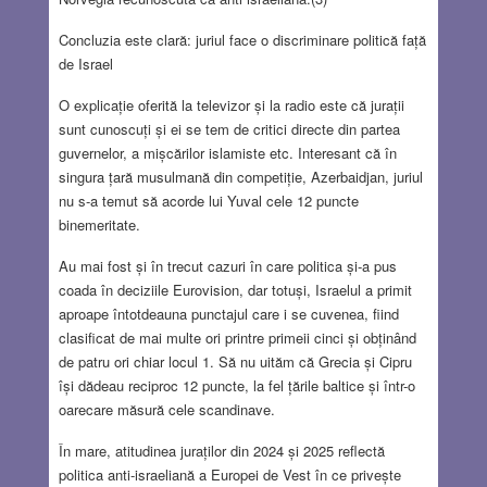
Concluzia este clară: juriul face o discriminare politică față
de Israel
O explicație oferită la televizor și la radio este că jurații
sunt cunoscuți și ei se tem de critici directe din partea
guvernelor, a mișcărilor islamiste etc. Interesant că în
singura țară musulmană din competiție, Azerbaidjan, juriul
nu s-a temut să acorde lui Yuval cele 12 puncte
binemeritate.
Au mai fost și în trecut cazuri în care politica și-a pus
coada în deciziile Eurovision, dar totuși, Israelul a primit
aproape întotdeauna punctajul care i se cuvenea, fiind
clasificat de mai multe ori printre primeii cinci și obținând
de patru ori chiar locul 1. Să nu uităm că Grecia și Cipru
își dădeau reciproc 12 puncte, la fel țările baltice și într-o
oarecare măsură cele scandinave.
În mare, atitudinea juraților din 2024 și 2025 reflectă
politica anti-israeliană a Europei de Vest în ce privește