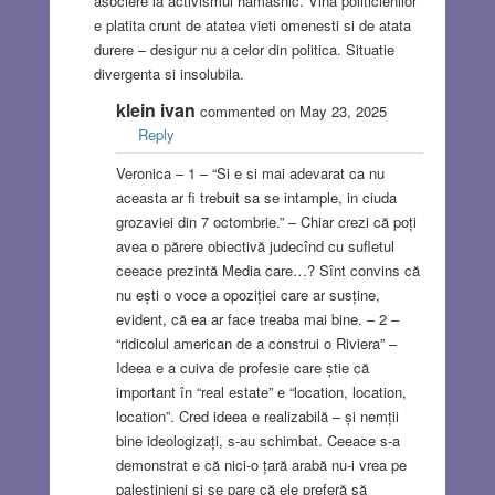
asociere la activismul hamasnic. Vina politicienilor
e platita crunt de atatea vieti omenesti si de atata
durere – desigur nu a celor din politica. Situatie
divergenta si insolubila.
klein ivan
commented on May 23, 2025
Reply
Veronica – 1 – “Si e si mai adevarat ca nu
aceasta ar fi trebuit sa se intample, in ciuda
grozaviei din 7 octombrie.” – Chiar crezi că poți
avea o părere obiectivă judecînd cu sufletul
ceeace prezintă Media care…? Sînt convins că
nu ești o voce a opoziției care ar susține,
evident, că ea ar face treaba mai bine. – 2 –
“ridicolul american de a construi o Riviera” –
Ideea e a cuiva de profesie care știe că
important în “real estate” e “location, location,
location”. Cred ideea e realizabilă – și nemții
bine ideologizați, s-au schimbat. Ceeace s-a
demonstrat e că nici-o țară arabă nu-i vrea pe
palestinieni și se pare că ele preferă să