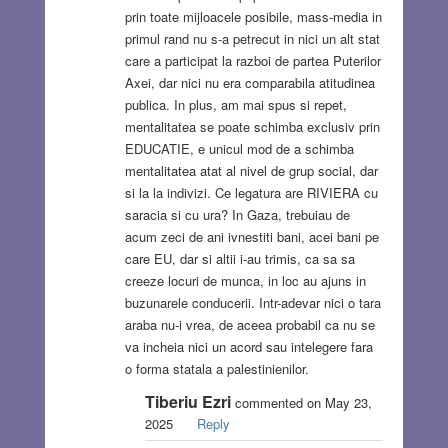
prin toate mijloacele posibile, mass-media in
primul rand nu s-a petrecut in nici un alt stat
care a participat la razboi de partea Puterilor
Axei, dar nici nu era comparabila atitudinea
publica. In plus, am mai spus si repet,
mentalitatea se poate schimba exclusiv prin
EDUCATIE, e unicul mod de a schimba
mentalitatea atat al nivel de grup social, dar
si la la indivizi. Ce legatura are RIVIERA cu
saracia si cu ura? In Gaza, trebuiau de
acum zeci de ani ivnestiti bani, acei bani pe
care EU, dar si altii i-au trimis, ca sa sa
creeze locuri de munca, in loc au ajuns in
buzunarele conducerii. Intr-adevar nici o tara
araba nu-i vrea, de aceea probabil ca nu se
va incheia nici un acord sau intelegere fara
o forma statala a palestinienilor.
Tiberiu Ezri
commented on May 23,
2025
Reply