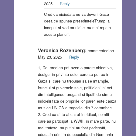
2025
Reply
Cred ca niciodata nu va deveni Gaza
ceea ce spunea presedinteleTrump la
inceput si vad ca nici el nu mai repeta
aceste planuri.
Veronica Rozenberg:
commented on
May 23, 2025
Reply
1, Da, cred ca pot avea o parere obiectiva,
desigur in privinta celor care se petrec in
Gaza si care nu trebuiau sa se intample.
Israelul si guvernele sale, politicienii si cei
din Intelligence, aroganti si lipsiti de simtul
indoielii fata de propriile lor pareri este cauza
as zice UNICA a tragediei din 7 octombrie.
2. Cred ca si tu ai cazut in ridicol, nemtii
care au participat la WWII, in mare parte, nu
mai traiesc, nu putini au fost pedepsiti,
educatia primita de populatia din Germania