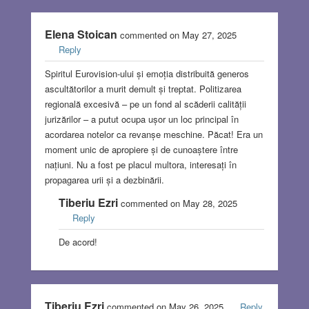
Elena Stoican
commented on May 27, 2025
Reply
Spiritul Eurovision-ului și emoția distribuită generos
ascultătorilor a murit demult și treptat. Politizarea
regională excesivă – pe un fond al scăderii calității
jurizărilor – a putut ocupa ușor un loc principal în
acordarea notelor ca revanșe meschine. Păcat! Era un
moment unic de apropiere și de cunoaștere între
națiuni. Nu a fost pe placul multora, interesați în
propagarea urii și a dezbinării.
Tiberiu Ezri
commented on May 28, 2025
Reply
De acord!
Tiberiu Ezri
commented on May 26, 2025
Reply