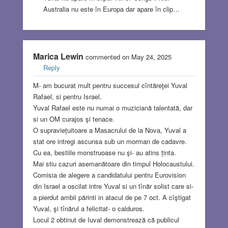
Australia nu este în Europa dar apare în clip…
Marica Lewin
commented on May 24, 2025
Reply
M- am bucurat mult pentru succesul cîntăreţei Yuval
Rafael, si pentru Israel.
Yuval Rafael este nu numai o muziciană talentată, dar
si un OM curajos şi tenace.
O supraviețuitoare a Masacrului de la Nova, Yuval a
stat ore intregi ascunsa sub un morman de cadavre.
Cu ea, bestiile monstruoase nu şi- au atins ținta.
Mai stiu cazuri asemanătoare din timpul Holocaustului.
Comisia de alegere a candidatului pentru Eurovision
din Israel a oscilat intre Yuval si un tînăr solist care si-
a pierdut ambii părinti in atacul de pe 7 oct. A cîştigat
Yuval, şi tînărul a felicitat- o calduros.
Locul 2 obtinut de Iuval demonstrează că publicul