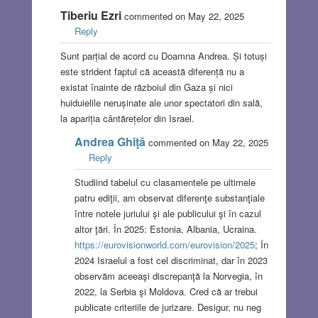
Tiberiu Ezri
commented on May 22, 2025
Reply
Sunt parțial de acord cu Doamna Andrea. Și totuși
este strident faptul că această diferență nu a
existat înainte de războiul din Gaza și nici
huiduielile nerușinate ale unor spectatori din sală,
la apariția cântărețelor din Israel.
Andrea Ghiţă
commented on May 22, 2025
Reply
Studiind tabelul cu clasamentele pe ultimele
patru ediţii, am observat diferenţe substanţiale
între notele juriului şi ale publicului şi în cazul
altor ţări. În 2025: Estonia, Albania, Ucraina.
https://eurovisionworld.com/eurovision/2025
; În
2024 Israelul a fost cel discriminat, dar în 2023
observăm aceeaşi discrepanţă la Norvegia, în
2022, la Serbia şi Moldova. Cred că ar trebui
publicate criteriile de jurizare. Desigur, nu neg