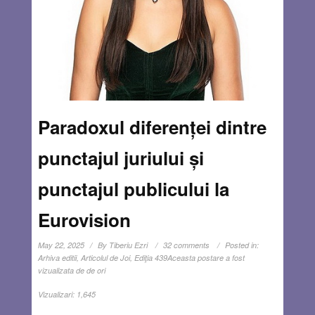
Paradoxul diferenței dintre
punctajul juriului și
punctajul publicului la
Eurovision
May 22, 2025
By
Tiberiu Ezri
32 comments
Posted in:
Arhiva editii
,
Articolul de Joi
,
Ediţia 439
Aceasta postare a fost
vizualizata de de ori
Vizualizari:
1,645