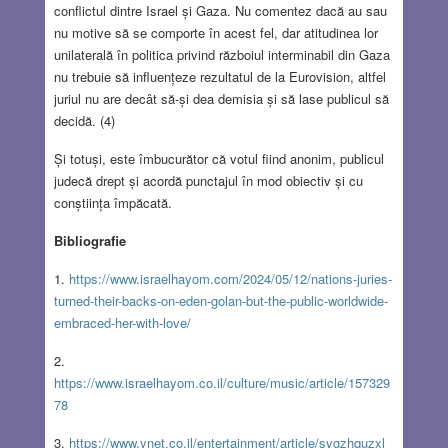
conflictul dintre Israel și Gaza. Nu comentez dacă au sau
nu motive să se comporte în acest fel, dar atitudinea lor
unilaterală în politica privind războiul interminabil din Gaza
nu trebuie să influențeze rezultatul de la Eurovision, altfel
juriul nu are decât să-și dea demisia și să lase publicul să
decidă. (4)
Și totuși, este îmbucurător că votul fiind anonim, publicul
judecă drept și acordă punctajul în mod obiectiv și cu
conștiința împăcată.
Bibliografie
1.
https://www.israelhayom.com/2024/05/12/nations-juries-
turned-their-backs-on-eden-golan-but-the-public-worldwide-
embraced-her-with-love/
2.
https://www.israelhayom.co.il/culture/music/article/157329
78
3.
https://www.ynet.co.il/entertainment/article/sygzhquzxl