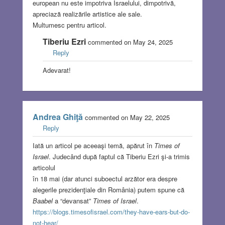
european nu este impotriva Israelului, dimpotrivă,
apreciază realizările artistice ale sale.
Multumesc pentru articol.
Tiberiu Ezri
commented on May 24, 2025
Reply
Adevarat!
Andrea Ghiţă
commented on May 22, 2025
Reply
Iată un articol pe aceeaşi temă, apărut în
Times of
Israel
. Judecând după faptul că Tiberiu Ezri şi-a trimis
articolul
în 18 mai (dar atunci suboectul arzător era despre
alegerile prezidenţiale din România) putem spune că
Baabel
a “devansat”
Times of Israel
.
https://blogs.timesofisrael.com/they-have-ears-but-do-
not-hear/