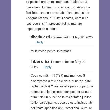
că politica are un rol important în alcătuirea
clasamentului final Eu cred că Eurovisionul a
fost întotdeauna contestabil (mai ţineţi minte
Congratulations, cu Cliff Richards, care nu a
luat locul?) şi în prezent nici nu mai are
importanţa de altădată.
tiberiu ezri
commented on May 22, 2025
Reply
Multumesc pentru informatii!
Tiberiu Ezri
commented on May 22,
2025
Reply
Ceea ce mă miră (???) mai mult decât
discrepanța dintre cele două punctaje este
faptul că deși Yuval se afla pe locul patru la
pronosticurile dinaintea competiției ea nu a
primit niciun punct de la majoritatea juriilor
țărilor participante, ceea ce este indiscutabil
politizare specifică anti- israeliană. Cum se