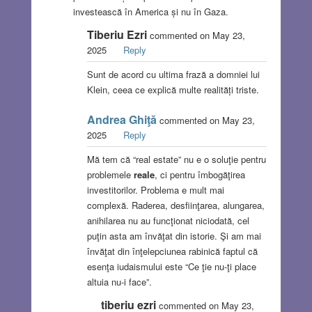
investească în America și nu în Gaza.
Tiberiu Ezri
commented on May 23,
2025
Reply
Sunt de acord cu ultima frază a domniei lui
Klein, ceea ce explică multe realități triste.
Andrea Ghiţă
commented on May 23,
2025
Reply
Mă tem că “real estate” nu e o soluţie pentru
problemele
reale
, ci pentru îmbogăţirea
investitorilor. Problema e mult mai
complexă. Raderea, desfiinţarea, alungarea,
anihilarea nu au funcţionat niciodată, cel
puţin asta am învăţat din istorie. Şi am mai
învăţat din înţelepciunea rabinică faptul că
esenţa iudaismului este “Ce ţie nu-ţi place
altuia nu-i face”.
tiberiu ezri
commented on May 23,