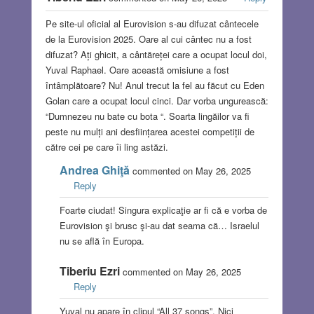
Pe site-ul oficial al Eurovision s-au difuzat cântecele
de la Eurovision 2025. Oare al cui cântec nu a fost
difuzat? Ați ghicit, a cântăreței care a ocupat locul doi,
Yuval Raphael. Oare această omisiune a fost
întâmplătoare? Nu! Anul trecut la fel au făcut cu Eden
Golan care a ocupat locul cinci. Dar vorba ungurească:
“Dumnezeu nu bate cu bota “. Soarta lingăilor va fi
peste nu mulți ani desființarea acestei competiții de
către cei pe care îi ling astăzi.
Andrea Ghiţă
commented on May 26, 2025
Reply
Foarte ciudat! Singura explicaţie ar fi că e vorba de
Eurovision şi brusc şi-au dat seama că… Israelul
nu se află în Europa.
Tiberiu Ezri
commented on May 26, 2025
Reply
Yuval nu apare în clipul “All 37 songs”. Nici