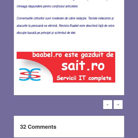
întreaga răspundere pentru conţinutul articolelor.
Comentariile cititorilor sunt moderate de către redacţie. Textele indecente şi
atacurile la persoană se elimină. Revista Baabel este deschisă faţă de orice
discuţie bazată pe principii şi schimbul de idei.
32 Comments