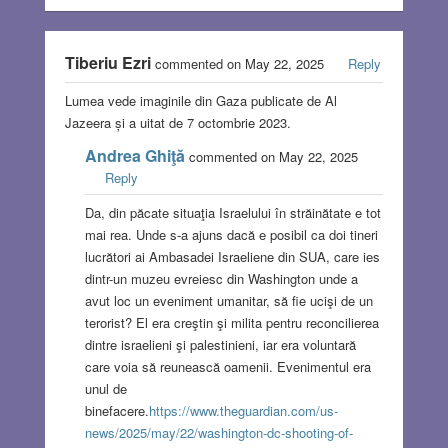
Tiberiu Ezri
commented on May 22, 2025
Reply
Lumea vede imaginile din Gaza publicate de Al
Jazeera și a uitat de 7 octombrie 2023.
Andrea Ghiţă
commented on May 22, 2025
Reply
Da, din păcate situaţia Israelului în străinătate e tot
mai rea. Unde s-a ajuns dacă e posibil ca doi tineri
lucrători ai Ambasadei Israeliene din SUA, care ies
dintr-un muzeu evreiesc din Washington unde a
avut loc un eveniment umanitar, să fie ucişi de un
terorist? El era creştin şi milita pentru reconcilierea
dintre israelieni şi palestinieni, iar era voluntară
care voia să reunească oamenii. Evenimentul era
unul de
binefacere.
https://www.theguardian.com/us-
news/2025/may/22/washington-dc-shooting-of-