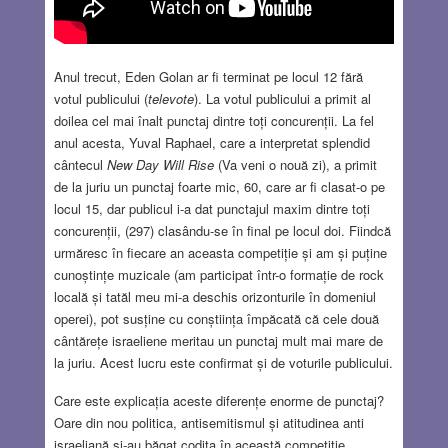
Anul trecut, Eden Golan ar fi terminat pe locul 12 fără
votul publicului (
televote
). La votul publicului a primit al
doilea cel mai înalt punctaj dintre toți concurenții. La fel
anul acesta, Yuval Raphael, care a interpretat splendid
cântecul
New Day Will Rise
(Va veni o nouă zi), a primit
de la juriu un punctaj foarte mic, 60, care ar fi clasat-o pe
locul 15, dar publicul i-a dat punctajul maxim dintre toți
concurenții, (297) clasându-se în final pe locul doi. Fiindcă
urmăresc în fiecare an aceasta competiție și am și puține
cunoștințe muzicale (am participat într-o formație de rock
locală și tatăl meu mi-a deschis orizonturile în domeniul
operei), pot susține cu conștiința împăcată că cele două
cântărețe israeliene meritau un punctaj mult mai mare de
la juriu. Acest lucru este confirmat și de voturile publicului.
Care este explicația aceste diferențe enorme de punctaj?
Oare din nou politica, antisemitismul și atitudinea anti
israeliană și-au băgat codița în această competiție