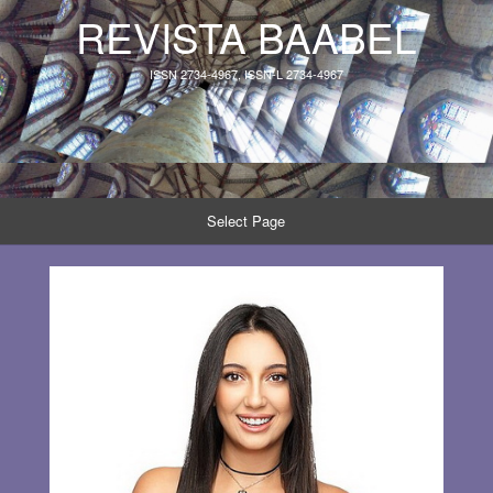
REVISTA BAABEL
ISSN 2734-4967, ISSN-L 2734-4967
Select Page