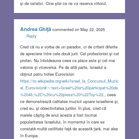
și de ostatici. Cine știe ce ne va reserva viitorul.
Andrea Ghiţă
commented on May 22, 2025
Reply
Cred că nu e vorba de un paradox, ci de criterii diferite
de apreciere între cele două jurii. Cel profesionist şi cel
profan. Nu întotdeauna ceea ce place este şi cel mai
valoros şi viceversa. Pe de altă parte, Israelul a
obţinut patru trofee Eurovision
https://ro.wikipedia.org/wiki/Israel_la_Concursul_Muzic
al_Eurovision#:~:text=Israel%20a%20participat%20de
%2046,%2C%20cu%20piesa%20%22Toy%22
., ceea
ce demonstrează calitatea muzicii uşoare israeliene şi,
cred eu, şi obiectivitatea juriilor. În plus, cred că
marele câştig de anul acesta a fost tocmai
popularitatea Israelului, în momentul în care se
constată multă ostilitate faţă de această ţară, mai ales
în Europa.