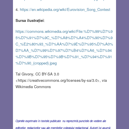
4.
https://en.wikipedia.org/wiki/Eurovision_Song_Contest
Sursa ilustrației
:
https://commons.wikimedia.org/wiki/File:%D7%99%D7%9
5%D7%91%D7%9C_%D7%A8%D7%A4%D7%90%D7%9
C_%E2%80%93_%D7%AA%D7%9E%D7%95%D7%A0%
D7%AA_%D7%99%D7%97%D7%B4%D7%A6_%D7%94
%D7%9B%D7%95%D7%9B%D7%91_%D7%94%D7%91
%D7%90_(cropped).jpeg
Tal Givony, CC BY-SA 3.0
<https://creativecommons.org/licenses/by-sa/3.0>, via
Wikimedia Commons
Opiniile exprimate în textele publicate nu reprezintă punctele de vedere ale
editorilor, redactorilor sau ale membrilor colegiului redacţional. Autorii îşi asumă