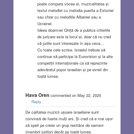
poate compara vocea ei, muzicalitatea și
textul melodiei cu melodia puerila a Estoniei
sau chiar cu melodiile Albaniei sau a
Ucrainei.
Ideea doamnei Ghiță de a publica criteriile
de jurizare este la locul ei, doar că nu cred
că juriile sunt interesate în așa ceva…
Cu toate cele scrise, Israelul trebuie să
continue să participe la Eurovision și la alte
competiții internaționale ca să reprezinte
adevăratul popor israelian și pe evreii din
toată lumea.
Hava Oren
commented on May 22, 2025
Reply
De calitatea muzicii ușoare israeliene sunt
convinsă de foarte mulți ani. Și cred că e mai ușor
să speli pe creier un grup restrâns de oameni
(membrii juriilor) decât pe toată lumea.