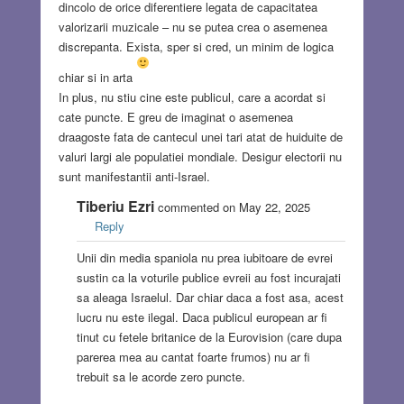
dincolo de orice diferentiere legata de capacitatea
valorizarii muzicale – nu se putea crea o asemenea
discrepanta. Exista, sper si cred, un minim de logica
chiar si in arta
In plus, nu stiu cine este publicul, care a acordat si
cate puncte. E greu de imaginat o asemenea
draagoste fata de cantecul unei tari atat de huiduite de
valuri largi ale populatiei mondiale. Desigur electorii nu
sunt manifestantii anti-Israel.
Tiberiu Ezri
commented on May 22, 2025
Reply
Unii din media spaniola nu prea iubitoare de evrei
sustin ca la voturile publice evreii au fost incurajati
sa aleaga Israelul. Dar chiar daca a fost asa, acest
lucru nu este ilegal. Daca publicul european ar fi
tinut cu fetele britanice de la Eurovision (care dupa
parerea mea au cantat foarte frumos) nu ar fi
trebuit sa le acorde zero puncte.