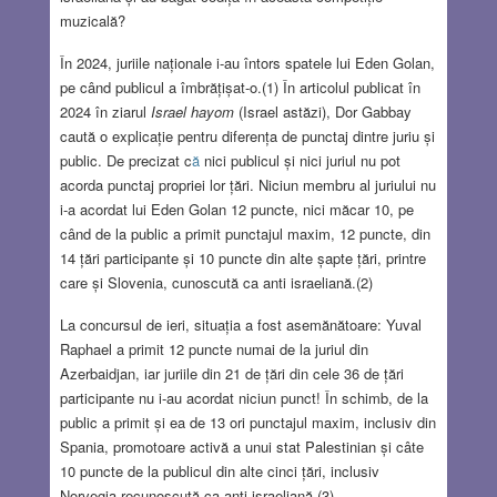
muzicală?
În 2024, juriile naționale i-au întors spatele lui Eden Golan,
pe când publicul a îmbrățișat-o.(1) În articolul publicat în
2024 în ziarul
Israel hayom
(Israel astăzi), Dor Gabbay
caută o explicație pentru diferența de punctaj dintre juriu și
public. De precizat c
ă
nici publicul și nici juriul nu pot
acorda punctaj propriei lor țări. Niciun membru al juriului nu
i-a acordat lui Eden Golan 12 puncte, nici măcar 10, pe
când de la public a primit punctajul maxim, 12 puncte, din
14 țări participante și 10 puncte din alte șapte țări, printre
care și Slovenia, cunoscută ca anti israeliană.(2)
La concursul de ieri, situația a fost asemănătoare: Yuval
Raphael a primit 12 puncte numai de la juriul din
Azerbaidjan, iar juriile din 21 de țări din cele 36 de țări
participante nu i-au acordat niciun punct! În schimb, de la
public a primit și ea de 13 ori punctajul maxim, inclusiv din
Spania, promotoare activă a unui stat Palestinian și câte
10 puncte de la publicul din alte cinci țări, inclusiv
Norvegia recunoscută ca anti israeliană.(3)