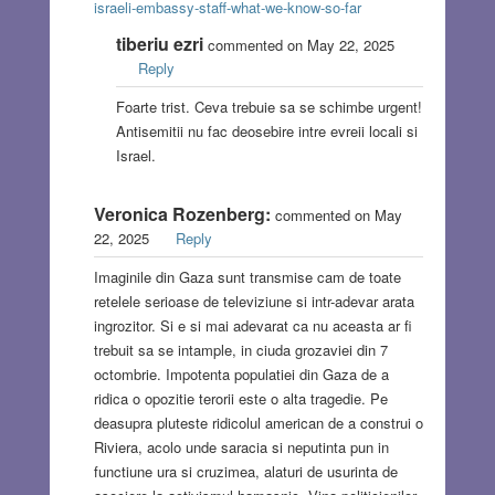
israeli-embassy-staff-what-we-know-so-far
tiberiu ezri
commented on May 22, 2025
Reply
Foarte trist. Ceva trebuie sa se schimbe urgent!
Antisemitii nu fac deosebire intre evreii locali si
Israel.
Veronica Rozenberg:
commented on May
22, 2025
Reply
Imaginile din Gaza sunt transmise cam de toate
retelele serioase de televiziune si intr-adevar arata
ingrozitor. Si e si mai adevarat ca nu aceasta ar fi
trebuit sa se intample, in ciuda grozaviei din 7
octombrie. Impotenta populatiei din Gaza de a
ridica o opozitie terorii este o alta tragedie. Pe
deasupra pluteste ridicolul american de a construi o
Riviera, acolo unde saracia si neputinta pun in
functiune ura si cruzimea, alaturi de usurinta de