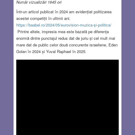
Număr vizualizări 1645 ori
Într-un articol publicat în 2024 am evidențiat politizarea
acestei competiții în ultimii ani.
https://baabel.ro/2024/05/eurovision-muzica-și-politica/
Printre altele, impresia mea este bazată pe diferența
enormă dintre punctajul redus dat de juriu și cel mult mai
mare dat de public celor două concurente israeliene, Eden
Golan în 2024 și Yuval Raphael în 2025.