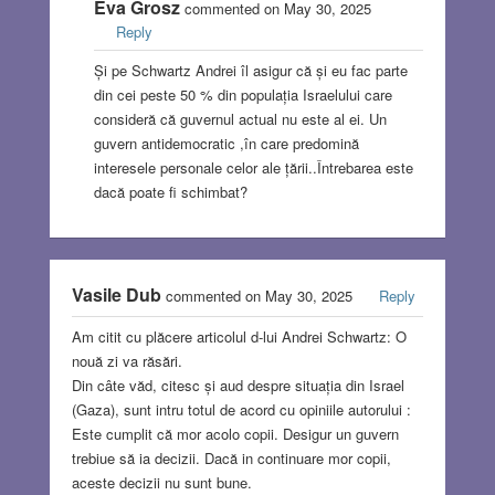
Eva Grosz
commented on May 30, 2025
Reply
Și pe Schwartz Andrei îl asigur că și eu fac parte
din cei peste 50 % din populația Israelului care
consideră că guvernul actual nu este al ei. Un
guvern antidemocratic ,în care predomină
interesele personale celor ale țării..Întrebarea este
dacă poate fi schimbat?
Vasile Dub
commented on May 30, 2025
Reply
Am citit cu plăcere articolul d-lui Andrei Schwartz: O
nouă zi va răsări.
Din câte văd, citesc și aud despre situația din Israel
(Gaza), sunt intru totul de acord cu opiniile autorului :
Este cumplit că mor acolo copii. Desigur un guvern
trebiue să ia decizii. Dacă in continuare mor copii,
aceste decizii nu sunt bune.