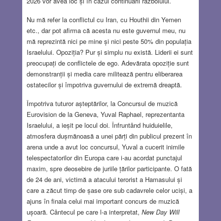
2026 vor avea loc și în cazul continuării războiului.
Nu mă refer la conflictul cu Iran, cu Houthii din Yemen
etc., dar pot afirma că acesta nu este guvernul meu, nu
mă reprezintă nici pe mine și nici peste 50% din populația
Israelului. Opoziția? Pur și simplu nu există. Liderii ei sunt
preocupați de conflictele de ego. Adevărata opoziție sunt
demonstranții și media care militează pentru eliberarea
ostatecilor și împotriva guvernului de extremă dreaptă.
Împotriva tuturor așteptărilor, la Concursul de muzică
Eurovision de la Geneva, Yuval Raphael, reprezentanta
Israelului, a ieșit pe locul doi. Înfruntând huiduielile,
atmosfera dușmănoasă a unei părți din publicul prezent în
arena unde a avut loc concursul, Yuval a cucerit inimile
telespectatorilor din Europa care i-au acordat punctajul
maxim, spre deosebire de juriile țărilor participante. O fată
de 24 de ani, victimă a atacului terorist a Hamasului și
care a zăcut timp de șase ore sub cadavrele celor uciși, a
ajuns în finala celui mai important concurs de muzică
ușoară. Cântecul pe care l-a interpretat,
New Day Will