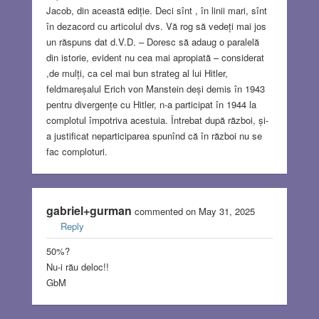
Jacob, din această ediție. Deci sînt , în linii mari, sînt
în dezacord cu articolul dvs. Vă rog să vedeți mai jos
un răspuns dat d.V.D. – Doresc să adaug o paralelă
din istorie, evident nu cea mai apropiată – considerat
,de mulți, ca cel mai bun strateg al lui Hitler,
feldmareșalul Erich von Manstein deși demis în 1943
pentru divergențe cu Hitler, n-a participat în 1944 la
complotul împotriva acestuia. Întrebat după război, și-
a justificat neparticiparea spunînd că în război nu se
fac comploturi.
gabriel+gurman
commented on May 31, 2025
Reply
50%?
Nu-i rău deloc!!
GbM