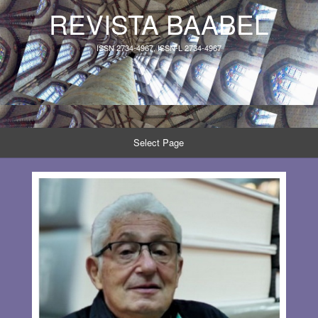
REVISTA BAABEL
ISSN 2734-4967, ISSN-L 2734-4967
Select Page