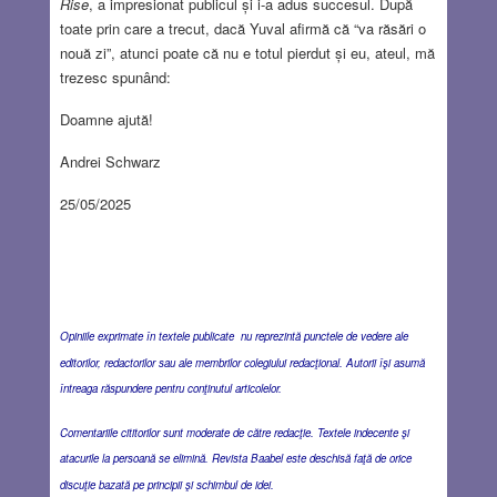
Rise
, a impresionat publicul și i-a adus succesul. După
toate prin care a trecut, dacă Yuval afirmă că “va răsări o
nouă zi”, atunci poate că nu e totul pierdut și eu, ateul, mă
trezesc spunând:
Doamne ajută!
Andrei Schwarz
25/05/2025
Opiniile exprimate în textele publicate nu reprezintă punctele de vedere ale
editorilor, redactorilor sau ale membrilor colegiului redacţional. Autorii îşi asumă
întreaga răspundere pentru conţinutul articolelor.
Comentariile cititorilor sunt moderate de către redacţie. Textele indecente şi
atacurile la persoană se elimină. Revista Baabel este deschisă faţă de orice
discuţie bazată pe principii şi schimbul de idei.