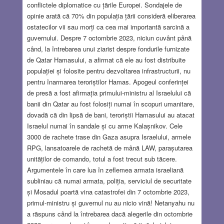
conflictele diplomatice cu țările Europei. Sondajele de
opinie arată că 70% din populația țării consideră eliberarea
ostatecilor vii sau morți ca cea mai importantă sarcină a
guvernului. Despre 7 octombrie 2023, niciun cuvânt până
când, la întrebarea unui ziarist despre fondurile furnizate
de Qatar Hamasului, a afirmat că ele au fost distribuite
populației și folosite pentru dezvoltarea infrastructurii, nu
pentru înarmarea teroriștilor Hamas. Apogeul conferinței
de presă a fost afirmația primului-ministru al Israelului că
banii din Qatar au fost folosiți numai în scopuri umanitare,
dovadă că din lipsă de bani, teroriștii Hamasului au atacat
Israelul numai în sandale și cu arme Kalașnikov. Cele
3000 de rachete trase din Gaza asupra Israelului, armele
RPG, lansatoarele de rachetă de mână LAW, parașutarea
unităților de comando, totul a fost trecut sub tăcere.
Argumentele în care lua în zeflemea armata israeliană
subliniau că numai armata, poliția, serviciul de securitate
și Mosadul poartă vina catastrofei din 7 octombrie 2023,
primul-ministru și guvernul nu au nicio vină! Netanyahu nu
a răspuns când la întrebarea dacă alegerile din octombrie