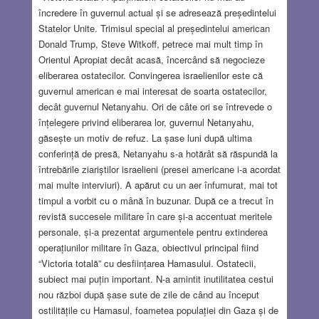
încredere în guvernul actual și se adresează președintelui
Statelor Unite. Trimisul special al președintelui american
Donald Trump, Steve Witkoff, petrece mai mult timp în
Orientul Apropiat decât acasă, încercând să negocieze
eliberarea ostatecilor. Convingerea israelienilor este că
guvernul american e mai interesat de soarta ostatecilor,
decât guvernul Netanyahu. Ori de câte ori se întrevede o
înțelegere privind eliberarea lor, guvernul Netanyahu,
găsește un motiv de refuz. La șase luni după ultima
conferință de presă, Netanyahu s-a hotărât să răspundă la
întrebările ziariștilor israelieni (presei americane i-a acordat
mai multe interviuri). A apărut cu un aer înfumurat, mai tot
timpul a vorbit cu o mână în buzunar. După ce a trecut în
revistă succesele militare în care și-a accentuat meritele
personale, și-a prezentat argumentele pentru extinderea
operațiunilor militare în Gaza, obiectivul principal fiind
“Victoria totală” cu desființarea Hamasului. Ostatecii,
subiect mai puțin important. N-a amintit inutilitatea cestui
nou război după șase sute de zile de când au început
ostilitățile cu Hamasul, foametea populației din Gaza și de