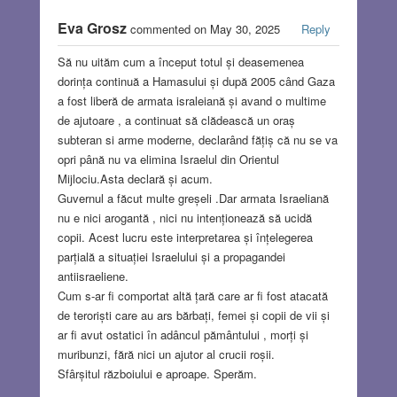
Eva Grosz
commented on May 30, 2025
Reply
Să nu uităm cum a început totul și deasemenea
dorința continuă a Hamasului și după 2005 când Gaza
a fost liberă de armata israleiană și avand o multime
de ajutoare , a continuat să clădească un oraș
subteran si arme moderne, declarând fățiș că nu se va
opri până nu va elimina Israelul din Orientul
Mijlociu.Asta declară și acum.
Guvernul a făcut multe greșeli .Dar armata Israeliană
nu e nici arogantă , nici nu intenționează să ucidă
copii. Acest lucru este interpretarea și înțelegerea
parțială a situației Israelului și a propagandei
antiisraeliene.
Cum s-ar fi comportat altă țară care ar fi fost atacată
de teroriști care au ars bărbați, femei și copii de vii și
ar fi avut ostatici în adâncul pământului , morți și
muribunzi, fără nici un ajutor al crucii roșii.
Sfârșitul războiului e aproape. Sperăm.