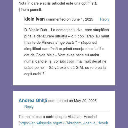
Nota in care e scris articolul este una optimistă.
Ținem pumnii.
klein ivan
commented on June 1, 2025
Reply
D. Vasile Dub – La comentariul dvs. care simplifică
pînă la denaturare situația – cîți copii arabi au murit
înainte de Vinerea sîngeroasă ? – răspunsul
simplificat care însă exprimă esența chestiunii e
dat de Golda Meir – Vom avea pace cu arabii
numai când ei își vor iubi copiii mai mult decât ne
urăsc pe noi – Să vă explic că G.M. se referea la
copii arabi ?
Andrea Ghiţă
commented on May 29, 2025
Reply
Tocmai citesc o carte despre Abraham Heschel
(
https://en.wikipedia.org/wiki/Abraham_Joshua_Hesch