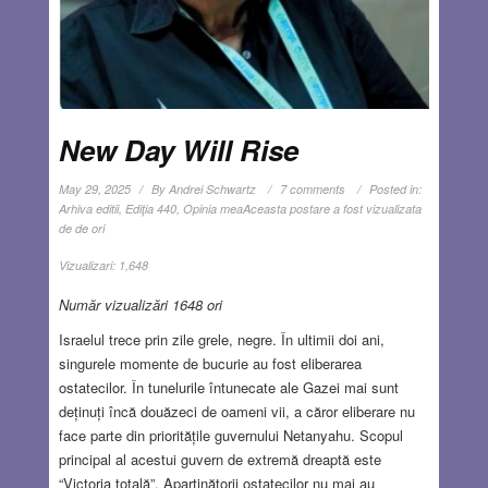
New Day Will Rise
May 29, 2025
By
Andrei Schwartz
7 comments
Posted in:
Arhiva editii
,
Ediţia 440
,
Opinia mea
Aceasta postare a fost vizualizata
de de ori
Vizualizari:
1,648
Număr vizualizări 1648 ori
Israelul trece prin zile grele, negre. În ultimii doi ani,
singurele momente de bucurie au fost eliberarea
ostatecilor. În tunelurile întunecate ale Gazei mai sunt
deținuți încă douăzeci de oameni vii, a căror eliberare nu
face parte din prioritățile guvernului Netanyahu. Scopul
principal al acestui guvern de extremă dreaptă este
“Victoria totală”. Aparținătorii ostatecilor nu mai au