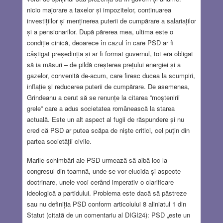
nicio majorare a taxelor și impozitelor, continuarea
investițiilor și menținerea puterii de cumpărare a salariaților
și a pensionarilor. După părerea mea, ultima este o
condiție cinică, deoarece în cazul în care PSD ar fi
câștigat președinția și ar fi format guvernul, tot era obligat
să ia măsuri – de pildă creșterea prețului energiei și a
gazelor, convenită de-acum, care firesc ducea la scumpiri,
inflație și reducerea puterii de cumpărare. De asemenea,
Grindeanu a cerut să se renunțe la citarea ”moștenirii
grele” care a adus societatea românească la starea
actuală. Este un alt aspect al fugii de răspundere și nu
cred că PSD ar putea scăpa de niște critici, cel puțin din
partea societății civile.
Marile schimbări ale PSD urmează să aibă loc la
congresul din toamnă, unde se vor elucida și aspecte
doctrinare, unele voci cerând imperativ o clarificare
ideologică a partidului. Problema este dacă să păstreze
sau nu definiția PSD conform articolului 8 aliniatul 1 din
Statut (citată de un comentariu al DIGI24): PSD „este un