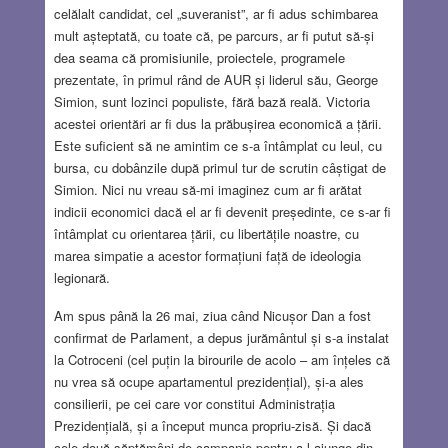
celălalt candidat, cel „suveranist”, ar fi adus schimbarea
mult așteptată, cu toate că, pe parcurs, ar fi putut să-și
dea seama că promisiunile, proiectele, programele
prezentate, în primul rând de AUR și liderul său, George
Simion, sunt lozinci populiste, fără bază reală. Victoria
acestei orientări ar fi dus la prăbușirea economică a țării.
Este suficient să ne amintim ce s-a întâmplat cu leul, cu
bursa, cu dobânzile după primul tur de scrutin câștigat de
Simion. Nici nu vreau să-mi imaginez cum ar fi arătat
indicii economici dacă el ar fi devenit președinte, ce s-ar fi
întâmplat cu orientarea țării, cu libertățile noastre, cu
marea simpatie a acestor formațiuni față de ideologia
legionară.
Am spus până la 26 mai, ziua când Nicușor Dan a fost
confirmat de Parlament, a depus jurământul și s-a instalat
la Cotroceni (cel puțin la birourile de acolo – am înțeles că
nu vrea să ocupe apartamentul prezidențial), și-a ales
consilierii, pe cei care vor constitui Administrația
Prezidențială, și a început munca propriu-zisă. Și dacă
cele două săptămâni de campanie pentru a-l ajunge din