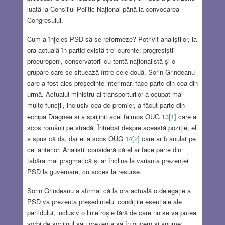
luată la Consiliul Politic Național până la convocarea
Congresului.
Cum a înțeles PSD să se reformeze? Potrivit analiștilor, la
ora actuală în partid există trei curente: progresiștii
proeuropeni, conservatorii cu tentă naționalistă și o
grupare care se situează între cele două. Sorin Grindeanu
care a fost ales președinte interimar, face parte din cea din
urmă. Actualul ministru al transporturilor a ocupat mai
multe funcții, inclusiv cea de premier, a făcut parte din
echipa Dragnea și a sprijinit acel faimos OUG 13
[1]
care a
scos românii pe stradă. Întrebat despre această poziție, el
a spus că da, dar el a scos OUG 14
[2]
care ar fi anulat pe
cel anterior. Analiștii consideră că el ar face parte din
tabăra mai pragmatică și ar înclina la varianta prezenței
PSD la guvernare, cu acces la resurse.
Sorin Grindeanu a afirmat că la ora actuală o delegație a
PSD va prezenta președintelui condițiile esențiale ale
partidului, inclusiv o linie roșie fără de care nu se va putea
vorbi de sprijinul sau prezența sa în guvern și anume: