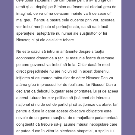
urmă și a-l depăși pe Simion au însemnat eforturi greu de
imaginat, ce va urma de-acum înainte va fi de zece ori
mai greu. Pentru a păstra cele cucerite prin vot, acestea
vor trebui menținute și perfecționate, ca să satisfacă
speranțele, așteptările nu numai ale susținătorilor lui
Nicușor, ci și ale celeilalte tabere.
Nu este cazul să intru în amănunte despre situația
economică dramatică a țării și măsurile foarte dureroase
pe care guvernul va trebui să le ia. Chiar dacă în mod
direct președintele nu are niciun rol în acest domeniu,
inițierea și asumarea măsurilor de către Nicușor Dan va
atârna greu în procesul lor de realizare. Iar Nicușor Dan a
declarat că deficitul bugetar este prioritatea lui și de aceea
a cerut tuturor forțelor politice să țină cont de interesul
național și nu de cel de partid și să acționeze ca atare. Iar
pentru a duce la capăt aceste obiective obligatorii este
nevoie de un guvern susținut de o majoritare parlamentară
conștientă că trebuie să-și asume măsuri nepopulare care
ar putea duce în viitor la pierderea simpatiei, a sprijinului