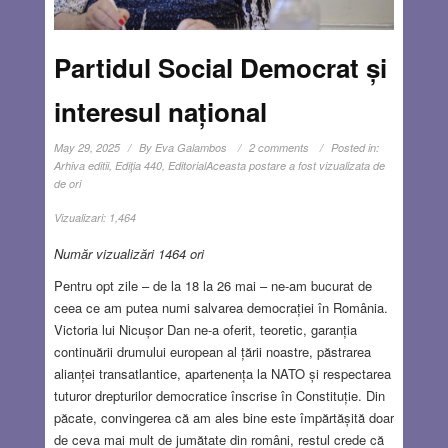
Partidul Social Democrat și
interesul național
May 29, 2025
By
Eva Galambos
2 comments
Posted in:
Arhiva editii
,
Ediţia 440
,
Editorial
Aceasta postare a fost vizualizata de
de ori
Vizualizari:
1,464
Număr vizualizări 1464 ori
Pentru opt zile – de la 18 la 26 mai – ne-am bucurat de
ceea ce am putea numi salvarea democrației în România.
Victoria lui Nicușor Dan ne-a oferit, teoretic, garanția
continuării drumului european al țării noastre, păstrarea
alianței transatlantice, apartenența la NATO și respectarea
tuturor drepturilor democratice înscrise în Constituție. Din
păcate, convingerea că am ales bine este împărtășită doar
de ceva mai mult de jumătate din români, restul crede că