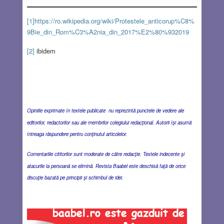
[1]
https://ro.wikipedia.org/wiki/Protestele_anticorup%C8%
9Bie_din_Rom%C3%A2nia_din_2017%E2%80%932019
[2]
ibidem
Opiniile exprimate în textele publicate nu reprezintă punctele de vedere ale
editorilor, redactorilor sau ale membrilor colegiului redacţional. Autorii îşi asumă
întreaga răspundere pentru conţinutul articolelor.
Comentariile cititorilor sunt moderate de către redacţie. Textele indecente şi
atacurile la persoană se elimină. Revista Baabel este deschisă faţă de orice
discuţie bazată pe principii şi schimbul de idei.