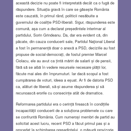
această decizie nu poate fi interpretată decât ca o fugă de
răspundere. Situația gravă în care se găsește România
este cauzată, în primul rând, politicii nesăbuite a
guvernului de coaliție PSD-liberali. Sigur, răspunderea este
comună, așa cum a declarat președintele interimar al
partidului, Sorin Grindeanu. Da, dar era evident că, din
păcate, din cauza conducerii sale, Partidul Naţional Liberal
a fost în permanență doar o anexă a PSD, deciziile au fost
propuse de social-democrați, de fostul premier Marcel
Ciolacu, ele au avut ca țintă măriri de salarii și de pensii,
fără să se aibă în vedere resursele necesare plății lor,
făcute mai ales din împrumuturi. Iar dacă scopul a fost
cumpărarea de voturi, ideea a eșuat. Ar fi de datoria PSD
ca, alături de liberali, să-și asume răspunderea și să
recunoască erorile cu consecințe atât de dramatice.
Reformarea partidului era o cerință firească în condițiile
incapacității conducerii de a soluționa problemele cu care
se confruntă România. Cum numeroși membri de partid au
solicitat acest lucru, recent PSD a făcut primul pas și a
procedat la schimbarea președintelui, o măsură provizorie