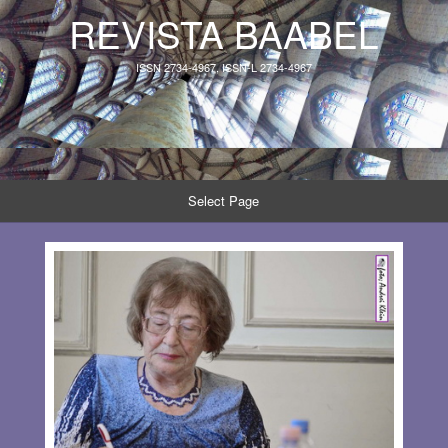
REVISTA BAABEL
ISSN 2734-4967, ISSN-L 2734-4967
Select Page