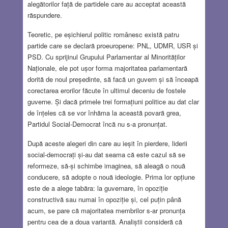
alegătorilor față de partidele care au acceptat această
răspundere.
Teoretic, pe eșichierul politic românesc există patru
partide care se declară proeuropene: PNL, UDMR, USR și
PSD. Cu sprijinul Grupului Parlamentar al Minorităților
Naționale, ele pot ușor forma majoritatea parlamentară
dorită de noul președinte, să facă un guvern și să înceapă
corectarea erorilor făcute în ultimul deceniu de fostele
guverne. Și dacă primele trei formațiuni politice au dat clar
de înțeles că se vor înhăma la această povară grea,
Partidul Social-Democrat încă nu s-a pronunțat.
După aceste alegeri din care au ieșit în pierdere, liderii
social-democrați și-au dat seama că este cazul să se
reformeze, să-și schimbe imaginea, să aleagă o nouă
conducere, să adopte o nouă ideologie. Prima lor opțiune
este de a alege tabăra: la guvernare, în opoziție
constructivă sau numai în opoziție și, cel puțin până
acum, se pare că majoritatea membrilor s-ar pronunța
pentru cea de a doua variantă. Analiștii consideră că