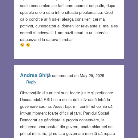
socio-economice ale tarii care aparent cel putin, dupa
spusele unora este intr-o situatie problematica. Cred
ca o conditie ar fi sa-si aleaga consilierii cei mai
potriviti, cunoscatori ai domeniilor relevante si mai ales
corecti si adecvati. L-am auzit scurt la un interviu,
raspunzand la cateva intrebari
Andrea Ghiţă
commented on May 29, 2025
Reply
Observaţiile din articol sunt foarte juste şi pertinente.
Deocamdată PSD nu a decis definitiv dacă intră la
guvernare sau nu. Acest fapt îmi confirmă opinia că
într-un moment foarte dificil al ţării, Partidul Social
Democrat se gândeşte la propria conservare, la
obţinerea unor posturi din guvern, poate chiar cel de
primul ministru, şi nu la o guvernare menită să repare