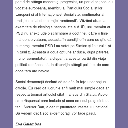
partid de stânga modern și progresist, un partid național cu
vocație europeană, membru al Partidului Socialiștilor
Europeni și al Internaționalei Socialiste, continuator al
tradiției social-democrației românești”. Văzând atracția
exercitată de ideologia naționalistă a AUR, unii membri ai
PSD nu ar exclude o schimbare a doctrinei, către o linie
mai conservatoare, aceasta în condițiile în care se știe că
numeroși membri PSD l-au votat pe Simion și în turul 1 și
în turul 2. Această a doua opțiune ar duce, după părerea
multor comentatori, la dispariția acestui partid din viața
politică românească, la dispariția stângii politice, de care
orice țară are nevoie.
Social-democrații declară că se află în fața unor opțiuni
dificile. Eu cred că lucrurile ar fi mult mai simple dacă ar
respecta tocmai articolul citat mai sus din Statut. Acolo
este răspunsul care include și ceea ce noul președinte al
țării, Nicușor Dan, a cerut: prioritatea interesului național.
Să vedem dacă social-democrații vor face pasul.
Eva Galambos