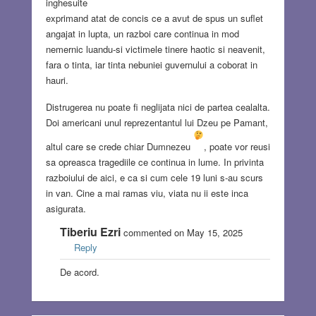
inghesuite
exprimand atat de concis ce a avut de spus un suflet
angajat in lupta, un razboi care continua in mod
nemernic luandu-si victimele tinere haotic si neavenit,
fara o tinta, iar tinta nebuniei guvernului a coborat in
hauri.
Distrugerea nu poate fi neglijata nici de partea cealalta.
Doi americani unul reprezentantul lui Dzeu pe Pamant,
altul care se crede chiar Dumnezeu
, poate vor reusi
sa opreasca tragediile ce continua in lume. In privinta
razboiului de aici, e ca si cum cele 19 luni s-au scurs
in van. Cine a mai ramas viu, viata nu ii este inca
asigurata.
Tiberiu Ezri
commented on May 15, 2025
Reply
De acord.