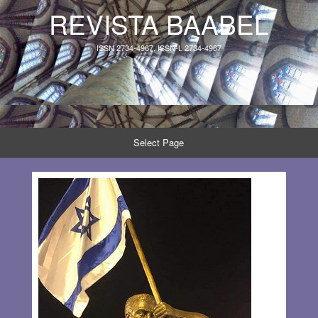
REVISTA BAABEL
ISSN 2734-4967, ISSN-L 2734-4967
Select Page