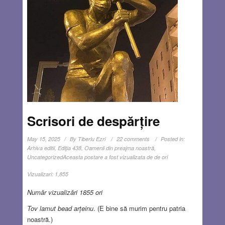
Scrisori de despărțire
May 15, 2025
By
Tiberiu Ezri
22 comments
Posted in:
Arhiva editii
,
Ediţia 438
,
Oamenii din preajma noastră
,
Uncategorized
Aceasta postare a fost vizualizata de de ori
Vizualizari:
1,855
Număr vizualizări 1855 ori
Tov lamut bead arțeinu
. (E bine să murim pentru patria
noastră.)