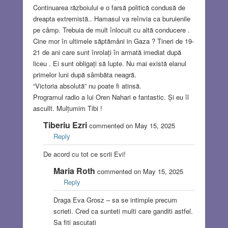
Continuarea războiului e o farsă politică condusă de
dreapta extremistă.. Hamasul va reînvia ca buruienile
pe câmp. Trebuia de mult înlocuit cu altă conducere .
Cine mor în ultimele săptămâni in Gaza ? Tineri de 19-
21 de ani care sunt înrolați în armată imediat după
liceu . Ei sunt obligați să lupte. Nu mai există elanul
primelor luni după sâmbăta neagră.
“Victoria absolută” nu poate fi atinsă.
Programul radio a lui Oren Nahari e fantastic. Și eu îl
ascullt. Mulțumim Tibi !
Tiberiu Ezri
commented on May 15, 2025
Reply
De acord cu tot ce scrii Evi!
Maria Roth
commented on May 15, 2025
Reply
Draga Eva Grosz – sa se intimple precum
scrieti. Cred ca sunteti multi care ganditi astfel.
Sa fiti ascutati