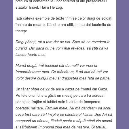
precum și comentariile unor scriitori și ale președintelui
statului Israel, Haim Herzog.
Iată câteva exemple de texte trimise celor dragi de soldați
înainte de moarte. Când le-am citit, mi-au dat lacrimile de
tristețe
Dragi părinți, mi-a tare dor de voi. Sper să ne revedem în
curând. Dar dacă nu ne vom mai revedea, să știți că vă
iubesc foarte mult.
Mamă dragă, îmi închipui cât de mulți vor veni la
înmormântarea mea. Ce mândru aș fi să aud că toți vor
vorbi despre curajul meu și dragostea mea față de patrie
.
Un tânăr ofițer de 22 de ani a căzut pe frontul din Gaza.
Pe telefonul lui s-a găsit un mesaj pe care l-a adresat
părinților, fraților și iubitei sale înainte de începerea
operației militare.
Familiei mele
.
Nu mă gândeam să scriu
ceva trist care să-l inspire pe cântărețul Hanan Ben Ari să
compună un cântec, fiindcă peste o săptămână vin acasă
și sărbătorim împreună ziua mea de naștere. Și totuși…