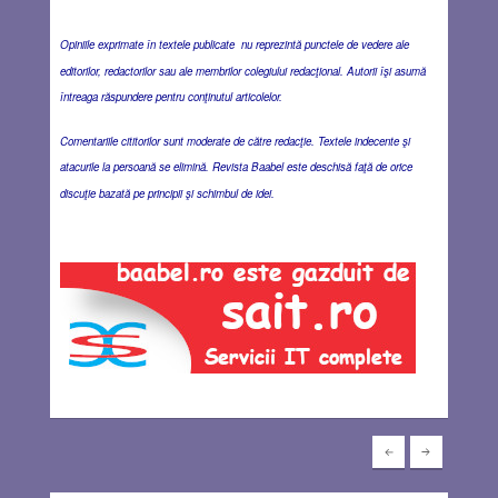
Opiniile exprimate în textele publicate nu reprezintă punctele de vedere ale
editorilor, redactorilor sau ale membrilor colegiului redacţional. Autorii îşi asumă
întreaga răspundere pentru conţinutul articolelor.
Comentariile cititorilor sunt moderate de către redacţie. Textele indecente şi
atacurile la persoană se elimină. Revista Baabel este deschisă faţă de orice
discuţie bazată pe principii şi schimbul de idei.