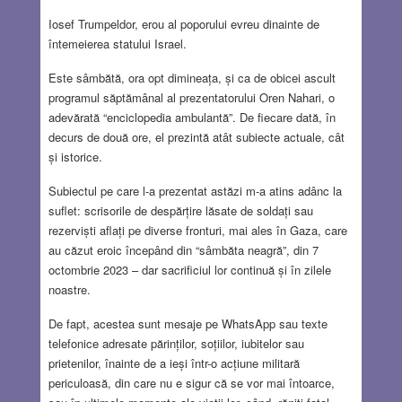
Iosef Trumpeldor, erou al poporului evreu dinainte de
întemeierea statului Israel.
Este sâmbătă, ora opt dimineața, și ca de obicei ascult
programul săptămânal al prezentatorului Oren Nahari, o
adevărată “enciclopedia ambulantă”. De fiecare dată, în
decurs de două ore, el prezintă atât subiecte actuale, cât
și istorice.
Subiectul pe care l-a prezentat astăzi m-a atins adânc la
suflet: scrisorile de despărțire lăsate de soldați sau
rezerviști aflați pe diverse fronturi, mai ales în Gaza, care
au căzut eroic începând din “sâmbăta neagră”, din 7
octombrie 2023 – dar sacrificiul lor continuă și în zilele
noastre.
De fapt, acestea sunt mesaje pe WhatsApp sau texte
telefonice adresate părinților, soțiilor, iubitelor sau
prietenilor, înainte de a ieși într-o acțiune militară
periculoasă, din care nu e sigur că se vor mai întoarce,