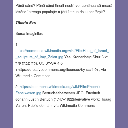
Până când? Până când tinerii noștri vor continua să moară
lăsând întreaga populație a țării într-un doliu nesfârșit?
Tiberiu Ezri
Sursa imaginilor:
1.
https://commons.wikimedia.org/wiki/File:Hero_of_Israel_-
_sculpture_of_Itay_Zalait.jpg
Yael Kronenberg Shur (יעל
קרוננברג שור), CC BY-SA 4.0
<https://creativecommons.org/licenses/by-sa/4.0>, via
Wikimedia Commons
2.
https://commons.wikimedia.org/wiki/File:Phoenix-
Fabelwesen.jpg
Bertuch-fabelwesen.JPG: Friedrich
Johann Justin Bertuch (1747–1822)derivative work: Tsaag
Valren, Public domain, via Wikimedia Commons