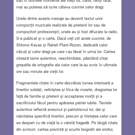
sau în ultimele momente ale vieții lor, când, răniți fatal,
mai au puterea să scrie câteva cuvinte celor dragi.
Unele dintre aceste mesaje au devenit textul unor
compoziții muzicale realizate de prietenii lor sau de
compozitori profesioniști; unele au și fost difuzate la radio.
S-a publicat și o carte,
Dacă veți citi acele cuvinte
, de
Shlomo Kavas și Raheli Plant-Rozen, dedicată celor
căzuți și celor dragi pe care i-au lăsat în urma lor. Cartea
citează texte autentice, neschimbate, păstrând chiar
greșelile de ortografie ale celor care le-au scris în ultimele
ore sau minute ale vieții lor.
Fragmentele citate în carte dezvăluie lumea interioară a
tinerilor soldați, neliniștea și frica de moarte, dragostea lor
față de familie și prieteni și acceptarea morții și a
sacrificiului făcut pentru apărarea patriei iubite. Textele
autentice reflectă eroismul și patriotismul lor, dar și
naivitatea specifică tinerilor, precum și tristețea celor care
se despart cu de viață la o vârstă fragedă. Pe lângă citate
din scrisori, cartea prezintă și scurte biografii ale eroilor,