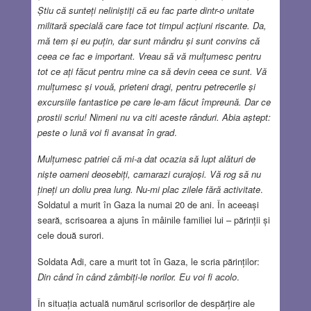
Știu că sunteți neliniștiți că eu fac parte dintr-o unitate
militară specială care face tot timpul acțiuni riscante. Da,
mă tem și eu puțin, dar sunt mândru și sunt convins că
ceea ce fac e important. Vreau să vă mulțumesc pentru
tot ce ați făcut pentru mine ca să devin ceea ce sunt. Vă
mulțumesc și vouă, prieteni dragi, pentru petrecerile și
excursiile fantastice pe care le-am făcut împreună. Dar ce
prostii scriu! Nimeni nu va citi aceste rânduri. Abia aștept:
peste o lună voi fi avansat în grad
.
Mulțumesc patriei că mi-a dat ocazia să lupt alături de
niște oameni deosebiți, camarazi curajoși. Vă rog să nu
țineți un doliu prea lung. Nu-mi plac zilele fără activitate
.
Soldatul a murit în Gaza la numai 20 de ani. În aceeași
seară, scrisoarea a ajuns în mâinile familiei lui – părinții și
cele două surori.
Soldata Adi, care a murit tot în Gaza, le scria părinților:
Din când în când zâmbiți-le norilor. Eu voi fi acolo
.
În situația actuală numărul scrisorilor de despărțire ale