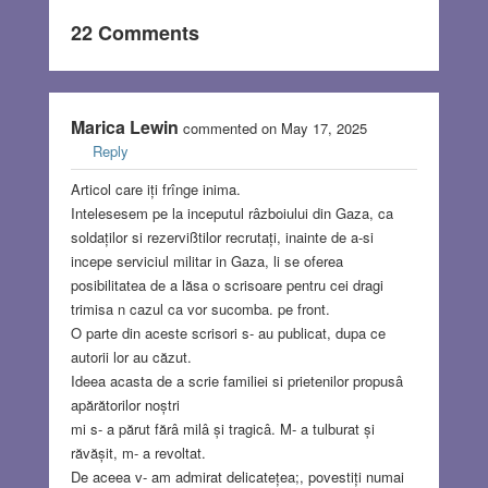
22 Comments
Marica Lewin
commented on May 17, 2025
Reply
Articol care iți frînge inima.
Intelesesem pe la inceputul râzboiului din Gaza, ca
soldaților si rezervißtilor recrutați, inainte de a-si
incepe serviciul militar in Gaza, li se oferea
posibilitatea de a lăsa o scrisoare pentru cei dragi
trimisa n cazul ca vor sucomba. pe front.
O parte din aceste scrisori s- au publicat, dupa ce
autorii lor au căzut.
Ideea acasta de a scrie familiei si prietenilor propusâ
apărătorilor noștri
mi s- a părut fărâ milâ și tragicâ. M- a tulburat și
răvășit, m- a revoltat.
De aceea v- am admirat delicatețea;, povestiți numai