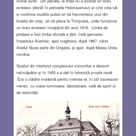
numai evrei. Din păcate, la Arad nu a existat un liceu
evreiesc (decât în perioada Holocaustului) și cine voia să-
și continue studiile putea ori să frecventeze unul din
liceele din oraș, ori să plece la Timișoara, unde funcționa
un liceu evreiesc începând din anul 1919. Limba de
predare a fost limba oficială a țării: întâi germana
Imperiului Austriac, apoi maghiara, după 1867, când
Aradul făcea parte din Ungaria, și apoi, după Marea Unire,
româna.
Spațiul din interiorul complexului comunitar a devenit
neîncăpător și în 1905 s-a dat în folosință școala nouă.
Era o clădire modernă pentru vremea ei, în stil secession
vienez, cu clase luminoase, laboratoare, sală de sport și
de festivități.