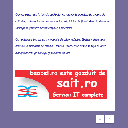
Opiniile exprimate în textele publicate nu reprezintă punctele de vedere ale
editorilor, redactorilor sau ale membrilor colegiului redacţional. Autorii îşi asumă
întreaga răspundere pentru conţinutul articolelor.
Comentariile cititorilor sunt moderate de către redacţie. Textele indecente şi
atacurile la persoană se elimină. Revista Baabel este deschisă faţă de orice
discuţie bazată pe principii şi schimbul de idei.