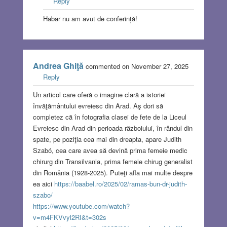
Reply
Habar nu am avut de conferință!
Andrea Ghiţă
commented on November 27, 2025
Reply
Un articol care oferă o imagine clară a istoriei
învăţământului evreiesc din Arad. Aş dori să
completez că în fotografia clasei de fete de la Liceul
Evreiesc din Arad din perioada războiului, în rândul din
spate, pe poziţia cea mai din dreapta, apare Judith
Szabó, cea care avea să devină prima femeie medic
chirurg din Transilvania, prima femeie chirug generalist
din România (1928-2025). Puteţi afla mai multe despre
ea aici
https://baabel.ro/2025/02/ramas-bun-dr-judith-
szabo/
https://www.youtube.com/watch?
v=m4FKVvyl2RI&t=302s