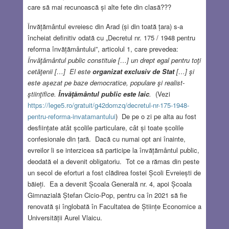
care să mai recunoască și alte fete din clasă???
Învățământul evreiesc din Arad (și din toată țara) s-a
încheiat definitiv odată cu „Decretul nr. 175 / 1948 pentru
reforma învățământului”, articolul 1, care prevedea:
Învăţământul public constituie […] un drept egal pentru toţi
cetăţenii […] El este
organizat exclusiv de Stat
[…] şi
este aşezat pe baze democratice, populare şi realist-
ştiinţifice.
Învăţământul public este laic
.
(Vezi
https://lege5.ro/gratuit/g42domzq/decretul-nr-175-1948-
pentru-reforma-invatamantului
) De pe o zi pe alta au fost
desființate atât școlile particulare, cât și toate școlile
confesionale din țară. Dacă cu numai opt ani înainte,
evreilor li se interzicea să participe la învățământul public,
deodată el a devenit obligatoriu. Tot ce a rămas din peste
un secol de eforturi a fost clădirea fostei Școli Evreiești de
băieți. Ea a devenit Școala Generală nr. 4, apoi Școala
Gimnazială Ștefan Cicio-Pop, pentru ca în 2021 să fie
renovată și înglobată în Facultatea de Științe Economice a
Universității Aurel Vlaicu.