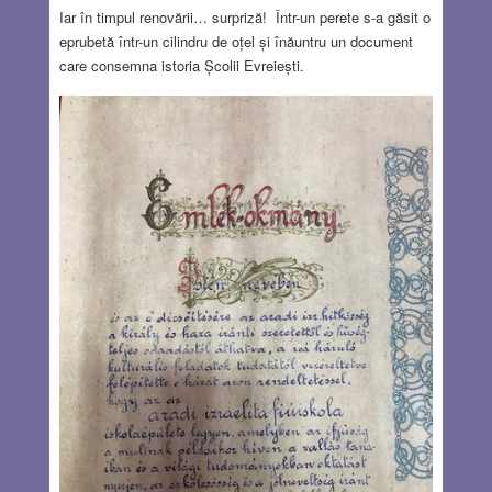
Iar în timpul renovării… surpriză! Într-un perete s-a găsit o
eprubetă într-un cilindru de oțel și înăuntru un document
care consemna istoria Școlii Evreiești.