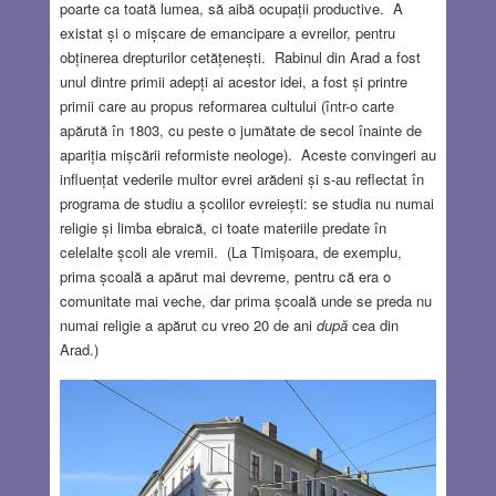
poarte ca toată lumea, să aibă ocupații productive. A
existat și o mișcare de emancipare a evreilor, pentru
obținerea drepturilor cetățenești. Rabinul din Arad a fost
unul dintre primii adepți ai acestor idei, a fost și printre
primii care au propus reformarea cultului (într-o carte
apărută în 1803, cu peste o jumătate de secol înainte de
apariția mișcării reformiste neologe). Aceste convingeri au
influențat vederile multor evrei arădeni și s-au reflectat în
programa de studiu a școlilor evreiești: se studia nu numai
religie și limba ebraică, ci toate materiile predate în
celelalte școli ale vremii. (La Timișoara, de exemplu,
prima școală a apărut mai devreme, pentru că era o
comunitate mai veche, dar prima școală unde se preda nu
numai religie a apărut cu vreo 20 de ani
după
cea din
Arad.)