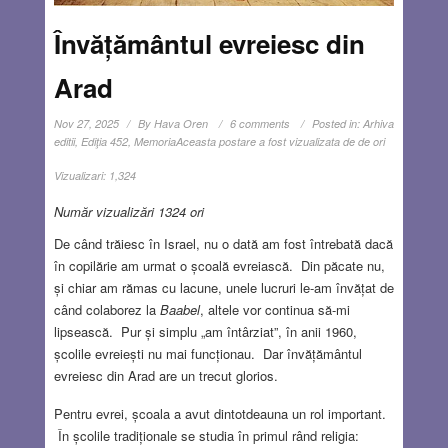
Învățământul evreiesc din
Arad
Nov 27, 2025
By
Hava Oren
6 comments
Posted in:
Arhiva
editii
,
Ediţia 452
,
Memoria
Aceasta postare a fost vizualizata de de ori
Vizualizari:
1,324
Număr vizualizări 1324 ori
De când trăiesc în Israel, nu o dată am fost întrebată dacă
în copilărie am urmat o școală evreiască. Din păcate nu,
și chiar am rămas cu lacune, unele lucruri le-am învățat de
când colaborez la
Baabel
, altele vor continua să-mi
lipsească. Pur și simplu „am întârziat”, în anii 1960,
școlile evreiești nu mai funcționau. Dar învățământul
evreiesc din Arad are un trecut glorios.
Pentru evrei, școala a avut dintotdeauna un rol important.
În școlile tradiționale se studia în primul rând religia: