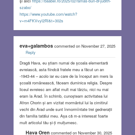
şi aiici
https://baabel.ro/2025/02/ramas-bun-dr-judith-
szabo/
https://www.youtube.com/watch?
v=m4FKVvyl2RI&t=302s
eva+galambos
commented on November 27, 2025
Reply
Dragă Hava, eu știam numai de școala elementară
evreiască, asta fiindcă fratele meu a făcut un an
-1943-44 – acolo iar eu care de la început am mers la
școală românească, făceam duminica religia. Despre
liceul evreiesc am aflat mult mai târziu, nici nu mai
eram la Arad. În schimb, cunoșteam activitatea lui
Afron Chorin și am vizitat mormântul lui la cimitirul
vechi din Arad unde sunt înmormîntate trei gednerații
din familia tatălui meu. Așa că m-a interesat foarte
mult articolul tău și-ți mulțumesc.
Hava Oren
commented on November 30, 2025