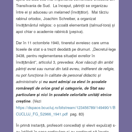
Transilvania de Sud. La început, părinții se organizau
între ei și aduceau un
melamed
(învățător). Mai târziu
rabinul ortodox, Joachim Schreiber, a organizat
învățământul religios: o școală elementară (
talmud-tora
) și
apoi chiar o academie rabinică (
yeșiva
).
Dar în 11 octombrie 1940, tineretul evreiesc care urma
liceele de stat s-a trezit deodată pe drumuri. „Decretul-lege
3438, pentru reglementarea situației evreilor în
învățământ”, articolul 3, prevedea:
Acei născuți din ambii
părinți evrei sau numai din tată evreu, indiferent de religie,
nu pot funcționa în calitate de personal didactic și
administrativ și
nu sunt admiși ca elevi în școalele
românești de orice grad și categorie, de Stat sau
particulare și nici în școalele celorlalte unități etnice
creștine
. (Vezi
https://dspace.bcucluj.ro/bitstream/123456789/149490/1/B
CUCLUJ_FG_S2966_1941.pdf
pag. 83)
În primă instanță, profesorii concediați și elevii expulzați s-
au întâlnit în case particulare și au continuat să învețe.