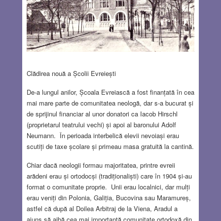
Clădirea nouă a Școlii Evreiești
De-a lungul anilor, Școala Evreiască a fost finanțată în cea
mai mare parte de comunitatea neologă, dar s-a bucurat și
de sprijinul financiar al unor donatori ca Iacob Hirschl
(proprietarul teatrului vechi) și apoi al baronului Adolf
Neumann. În perioada interbelică elevii nevoiași erau
scutiți de taxe școlare și primeau masa gratuită la cantină.
Chiar dacă neologii formau majoritatea, printre evreii
arădeni erau și ortodocși (tradiționaliști) care în 1904 și-au
format o comunitate proprie. Unii erau localnici, dar mulți
erau veniți din Polonia, Galiția, Bucovina sau Maramureș,
astfel că după al Doilea Arbitraj de la Viena, Aradul a
ajuns să aibă cea mai importantă comunitate ortodoxă din