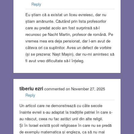
Reply
Eu știam că a existat un liceu evreiesc, dar nu
știam amănunte. Căutând prin lista profesorilor
care au predat acolo am fost surprinsă să-l
recunosc pe Nacht Martin, profesor de română. Pe
vremea mea era deja pensionat, dar l-am avut de
câteva ori ca suplinitor. Avea un defect de vorbire
(și se prezena: Nașt Mașin), dar nu-mi amintesc să
fi avut vreo dificultate să-l înțeleg.
tiberiu ezri
commented on November 27, 2025
Reply
Un articol care ne demonstrează cu câte secole
înainte evreii s-au adaptat la tradițiile patriei în care s-
au născut, ceea nu fac astăzi unii din alte religii.
Și în Israel există școli religioase în care nu se predă
de exemplu matematica și engleza, ca să nu mai