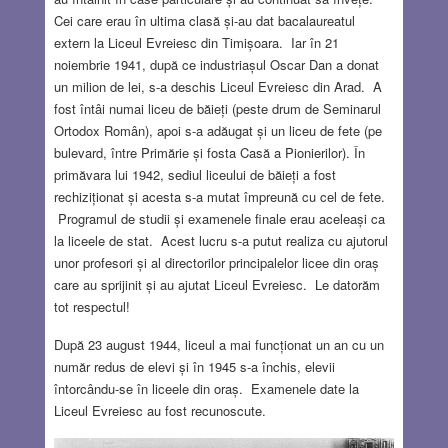
Cei care erau în ultima clasă și-au dat bacalaureatul
extern la Liceul Evreiesc din Timișoara. Iar în 21
noiembrie 1941, după ce industriașul Oscar Dan a donat
un milion de lei, s-a deschis Liceul Evreiesc din Arad. A
fost întâi numai liceu de băieți (peste drum de Seminarul
Ortodox Român), apoi s-a adăugat și un liceu de fete (pe
bulevard, între Primărie și fosta Casă a Pionierilor). În
primăvara lui 1942, sediul liceului de băieți a fost
rechiziționat și acesta s-a mutat împreună cu cel de fete.
Programul de studii și examenele finale erau aceleași ca
la liceele de stat. Acest lucru s-a putut realiza cu ajutorul
unor profesori și al directorilor principalelor licee din oraș
care au sprijinit și au ajutat Liceul Evreiesc. Le datorăm
tot respectul!
După 23 august 1944, liceul a mai funcționat un an cu un
număr redus de elevi și în 1945 s-a închis, elevii
întorcându-se în liceele din oraș. Examenele date la
Liceul Evreiesc au fost recunoscute.