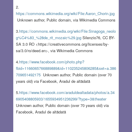
2.
https://commons.wikimedia.org/wiki/File:Aaron_Chorin.jpg
Unknown author, Public domain, via Wikimedia Commons
3.
https://commons.wikimedia.org/wiki/File:Sinagoga_neolo
g%C4%83_%28de_rit_mozaic%29.jpg
Silenzio76, CC BY-
SA 3.0 RO <https://creativecommons.org/licenses/by-
sa/3.0/ro/deed.en>, via Wikimedia Commons
4.
https://www.facebook.com/photo.php?
fbid=1166065766889889&id=110235245806285&set=a.386
709651492175
Unknown author, Public domain (over 70
years old) via Facebook, Aradul de altădată
5.
https://www.facebook.com/araduldealtadata/photos/a.34
6905408805933/1655934951236299/?type=3&theater
Unknown author, Public domain (over 70 years old) via
Facebook, Aradul de altădată