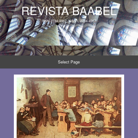
REVISTA BAABEL
ISSN 2734-4967, ISSN-L 2734-4967
Select Page