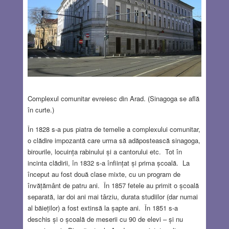
Complexul comunitar evreiesc din Arad. (Sinagoga se află
în curte.)
În 1828 s-a pus piatra de temelie a complexului comunitar,
o clădire impozantă care urma să adăpostească sinagoga,
birourile, locuința rabinului și a cantorului etc. Tot în
incinta clădirii, în 1832 s-a înființat și prima școală. La
început au fost două clase mixte, cu un program de
învățământ de patru ani. În 1857 fetele au primit o școală
separată, iar doi ani mai târziu, durata studiilor (dar numai
al băieților) a fost extinsă la șapte ani. În 1851 s-a
deschis și o școală de meserii cu 90 de elevi – și nu