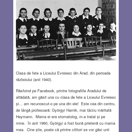
Clasa de fete a Liceului Evreiesc din Arad, din perioada
războiului (anii 1940).
Răsfoind pe Facebook, printre fotografiile Aradului de
altădată, am găsit una cu clasa de fete a Liceului Evreiesc
și… am recunoscut-o pe una din ele! Este cea din centru,
de lângă profesoară: Györgyi Harnik, mai târziu măritată
Heymann. Mama ei era stomatolog, m-a tratat și pe
mine. În anii 1960, Györgyi a fost bună prietenă cu mama
mea. Cine știe, poate că printre cititori se vor găsi unii