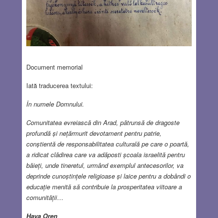
Document memorial
Iată traducerea textului:
În numele Domnului.
Comunitatea evreiască din Arad, pătrunsă de dragoste
profundă și nețărmurit devotament pentru patrie,
conștientă de responsabilitatea culturală pe care o poartă,
a ridicat clădirea care va adăposti școala israelită pentru
băieți, unde tineretul, urmând exemplul antecesorilor, va
deprinde cunoștințele religioase și laice pentru a dobândi o
educație menită să contribuie la prosperitatea viitoare a
comunității
…
Hava Oren