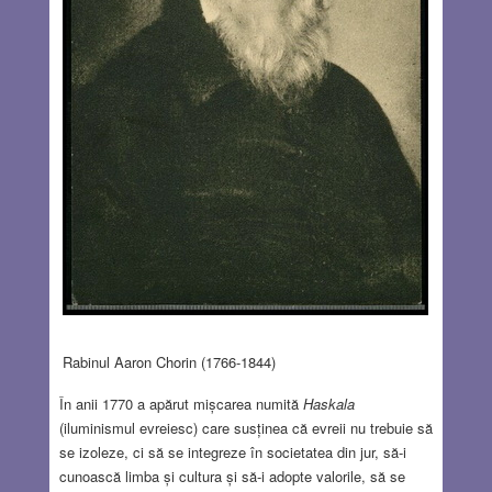
Rabinul Aaron Chorin (1766-1844)
În anii 1770 a apărut mișcarea numită
Haskala
(iluminismul evreiesc) care susținea că evreii nu trebuie să
se izoleze, ci să se integreze în societatea din jur, să-i
cunoască limba și cultura și să-i adopte valorile, să se