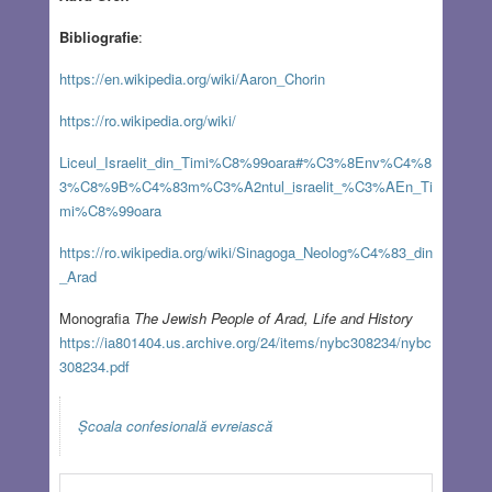
Bibliografie
:
https://en.wikipedia.org/wiki/Aaron_Chorin
https://ro.wikipedia.org/wiki/
Liceul_Israelit_din_Timi%C8%99oara#%C3%8Env%C4%8
3%C8%9B%C4%83m%C3%A2ntul_israelit_%C3%AEn_Ti
mi%C8%99oara
https://ro.wikipedia.org/wiki/Sinagoga_Neolog%C4%83_din
_Arad
Monografia
The Jewish People of Arad, Life and History
https://ia801404.us.archive.org/24/items/nybc308234/nybc
308234.pdf
Școala confesională evreiască