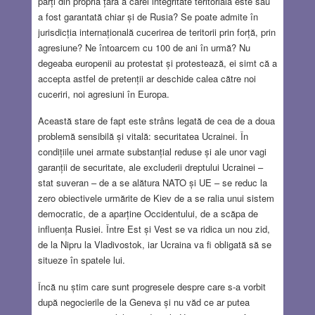
părți din propria țară a cărei integritate teritorială este sau
a fost garantată chiar și de Rusia? Se poate admite în
jurisdicția internațională cucerirea de teritorii prin forță, prin
agresiune? Ne întoarcem cu 100 de ani în urmă? Nu
degeaba europenii au protestat și protestează, ei simt că a
accepta astfel de pretenții ar deschide calea către noi
cuceriri, noi agresiuni în Europa.
Această stare de fapt este strâns legată de cea de a doua
problemă sensibilă și vitală: securitatea Ucrainei. În
condițiile unei armate substanțial reduse și ale unor vagi
garanții de securitate, ale excluderii dreptului Ucrainei –
stat suveran – de a se alătura NATO și UE – se reduc la
zero obiectivele urmărite de Kiev de a se ralia unui sistem
democratic, de a aparține Occidentului, de a scăpa de
influența Rusiei. Între Est și Vest se va ridica un nou zid,
de la Nipru la Vladivostok, iar Ucraina va fi obligată să se
situeze în spatele lui.
Încă nu știm care sunt progresele despre care s-a vorbit
după negocierile de la Geneva și nu văd ce ar putea