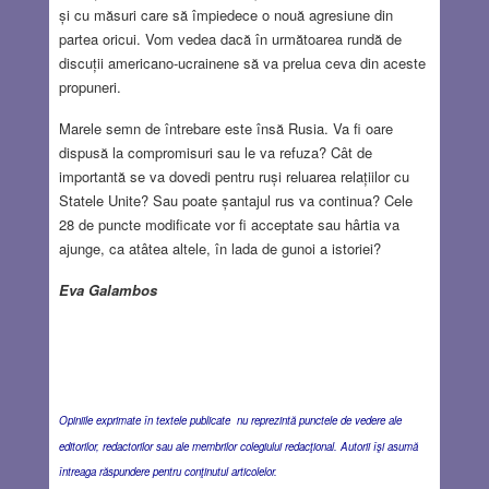
și cu măsuri care să împiedece o nouă agresiune din
partea oricui. Vom vedea dacă în următoarea rundă de
discuții americano-ucrainene să va prelua ceva din aceste
propuneri.
Marele semn de întrebare este însă Rusia. Va fi oare
dispusă la compromisuri sau le va refuza? Cât de
importantă se va dovedi pentru ruși reluarea relațiilor cu
Statele Unite? Sau poate șantajul rus va continua? Cele
28 de puncte modificate vor fi acceptate sau hârtia va
ajunge, ca atâtea altele, în lada de gunoi a istoriei?
Eva Galambos
Opiniile exprimate în textele publicate nu reprezintă punctele de vedere ale
editorilor, redactorilor sau ale membrilor colegiului redacţional. Autorii îşi asumă
întreaga răspundere pentru conţinutul articolelor.