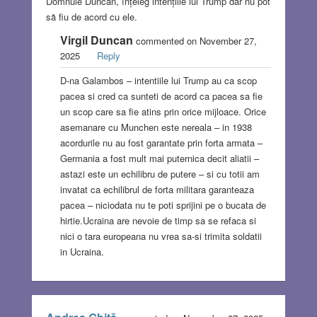
Domnule Duncan, înțeleg intențiile lui Trump dar nu pot
să fiu de acord cu ele.
Virgil Duncan
commented on November 27,
2025
Reply
D-na Galambos – intentiile lui Trump au ca scop
pacea si cred ca sunteti de acord ca pacea sa fie
un scop care sa fie atins prin orice mijloace. Orice
asemanare cu Munchen este nereala – in 1938
acordurile nu au fost garantate prin forta armata –
Germania a fost mult mai puternica decit aliatii –
astazi este un echilibru de putere – si cu totii am
invatat ca echilibrul de forta militara garanteaza
pacea – niciodata nu te poti sprijini pe o bucata de
hirtie.Ucraina are nevoie de timp sa se refaca si
nici o tara europeana nu vrea sa-si trimita soldatii
in Ucraina.