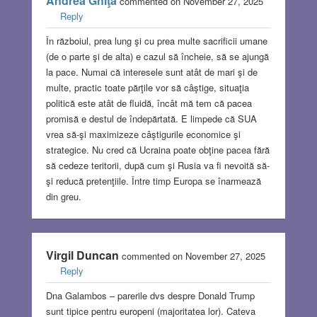
Andrea Ghiţă
commented on November 27, 2025
Reply
În războiul, prea lung şi cu prea multe sacrificii umane
(de o parte şi de alta) e cazul să încheie, să se ajungă
la pace. Numai că interesele sunt atât de mari şi de
multe, practic toate părţile vor să câştige, situaţia
politică este atât de fluidă, încât mă tem că pacea
promisă e destul de îndepărtată. E limpede că SUA
vrea să-şi maximizeze câştigurile economice şi
strategice. Nu cred că Ucraina poate obţine pacea fără
să cedeze teritorii, după cum şi Rusia va fi nevoită să-
şi reducă pretenţiile. Între timp Europa se înarmează
din greu.
Virgil Duncan
commented on November 27, 2025
Reply
Dna Galambos – parerile dvs despre Donald Trump
sunt tipice pentru europeni (majoritatea lor). Cateva