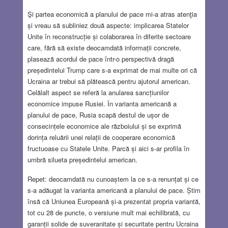
Şi partea economică a planului de pace mi-a atras atenţia
și vreau să subliniez două aspecte: implicarea Statelor
Unite în reconstrucție și colaborarea în diferite sectoare
care, fără să existe deocamdată informații concrete,
plasează acordul de pace într-o perspectivă dragă
președintelui Trump care s-a exprimat de mai multe ori că
Ucraina ar trebui să plătească pentru ajutorul american.
Celălalt aspect se referă la anularea sancțiunilor
economice impuse Rusiei. În varianta americană a
planului de pace, Rusia scapă destul de ușor de
consecințele economice ale războiului și se exprimă
dorința reluării unei relații de cooperare economică
fructuoase cu Statele Unite. Parcă și aici s-ar profila în
umbră silueta președintelui american.
Repet: deocamdată nu cunoaștem la ce s-a renunțat și ce
s-a adăugat la varianta americană a planului de pace. Știm
însă că Uniunea Europeană și-a prezentat propria variantă,
tot cu 28 de puncte, o versiune mult mai echilibrată, cu
garanții solide de suveranitate și securitate pentru Ucraina