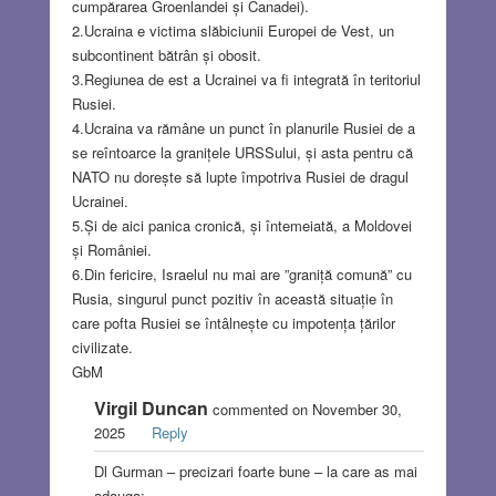
cumpărarea Groenlandei și Canadei).
2.Ucraina e victima slăbiciunii Europei de Vest, un
subcontinent bătrân și obosit.
3.Regiunea de est a Ucrainei va fi integrată în teritoriul
Rusiei.
4.Ucraina va rămâne un punct în planurile Rusiei de a
se reîntoarce la granițele URSSului, și asta pentru că
NATO nu dorește să lupte împotriva Rusiei de dragul
Ucrainei.
5.Și de aici panica cronică, și întemeiată, a Moldovei
și României.
6.Din fericire, Israelul nu mai are ”graniță comună” cu
Rusia, singurul punct pozitiv în această situație în
care pofta Rusiei se întâlnește cu impotența țărilor
civilizate.
GbM
Virgil Duncan
commented on November 30,
2025
Reply
Dl Gurman – precizari foarte bune – la care as mai
adauga: