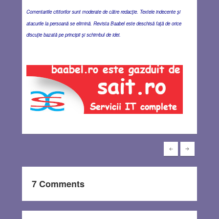
Comentariile cititorilor sunt moderate de către redacţie. Textele indecente şi
atacurile la persoană se elimină. Revista Baabel este deschisă faţă de orice
discuţie bazată pe principii şi schimbul de idei.
7 Comments