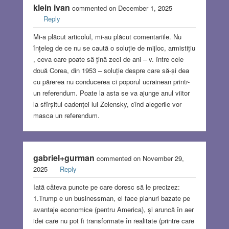
klein ivan
commented on December 1, 2025
Reply
Mi-a plăcut articolul, mi-au plăcut comentariile. Nu
înțeleg de ce nu se caută o soluție de mijloc, armistițiu
, ceva care poate să țină zeci de ani – v. între cele
două Corea, din 1953 – soluție despre care să-și dea
cu părerea nu conducerea ci poporul ucrainean printr-
un referendum. Poate la asta se va ajunge anul viitor
la sfîrșitul cadenței lui Zelensky, cînd alegerile vor
masca un referendum.
gabriel+gurman
commented on November 29,
2025
Reply
Iată câteva puncte pe care doresc să le precizez:
1.Trump e un businessman, el face planuri bazate pe
avantaje economice (pentru America), și aruncă în aer
idei care nu pot fi transformate în realitate (printre care