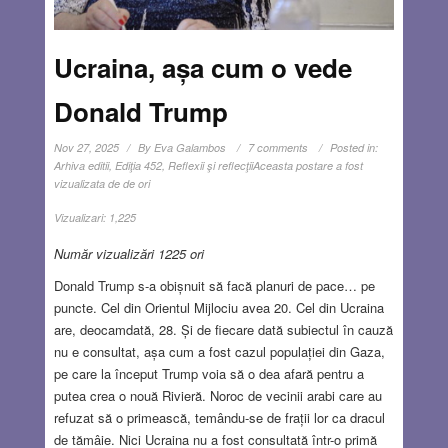
Ucraina, așa cum o vede
Donald Trump
Nov 27, 2025
By
Eva Galambos
7 comments
Posted in:
Arhiva editii
,
Ediţia 452
,
Reflexii şi reflecţii
Aceasta postare a fost
vizualizata de de ori
Vizualizari:
1,225
Număr vizualizări 1225 ori
Donald Trump s-a obișnuit să facă planuri de pace… pe
puncte. Cel din Orientul Mijlociu avea 20. Cel din Ucraina
are, deocamdată, 28. Și de fiecare dată subiectul în cauză
nu e consultat, așa cum a fost cazul populației din Gaza,
pe care la început Trump voia să o dea afară pentru a
putea crea o nouă Rivieră. Noroc de vecinii arabi care au
refuzat să o primească, temându-se de frații lor ca dracul
de tămâie. Nici Ucraina nu a fost consultată într-o primă