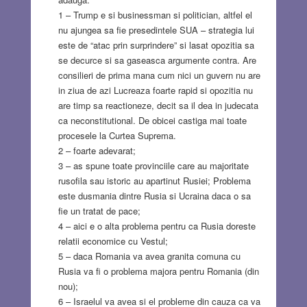
1 – Trump e si businessman si politician, altfel el
nu ajungea sa fie presedintele SUA – strategia lui
este de “atac prin surprindere” si lasat opozitia sa
se decurce si sa gaseasca argumente contra. Are
consilieri de prima mana cum nici un guvern nu are
in ziua de azi Lucreaza foarte rapid si opozitia nu
are timp sa reactioneze, decit sa il dea in judecata
ca neconstitutional. De obicei castiga mai toate
procesele la Curtea Suprema.
2 – foarte adevarat;
3 – as spune toate provinciile care au majoritate
rusofila sau istoric au apartinut Rusiei; Problema
este dusmania dintre Rusia si Ucraina daca o sa
fie un tratat de pace;
4 – aici e o alta problema pentru ca Rusia doreste
relatii economice cu Vestul;
5 – daca Romania va avea granita comuna cu
Rusia va fi o problema majora pentru Romania (din
nou);
6 – Israelul va avea si el probleme din cauza ca va