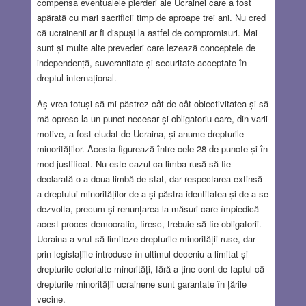
compensa eventualele pierderi ale Ucrainei care a fost
apărată cu mari sacrificii timp de aproape trei ani. Nu cred
că ucrainenii ar fi dispuși la astfel de compromisuri. Mai
sunt și multe alte prevederi care lezează conceptele de
independență, suveranitate și securitate acceptate în
dreptul internațional.
Aș vrea totuși să-mi păstrez cât de cât obiectivitatea și să
mă opresc la un punct necesar și obligatoriu care, din varii
motive, a fost eludat de Ucraina, și anume drepturile
minorităților. Acesta figurează între cele 28 de puncte și în
mod justificat. Nu este cazul ca limba rusă să fie
declarată o a doua limbă de stat, dar respectarea extinsă
a dreptului minorităților de a-și păstra identitatea și de a se
dezvolta, precum și renunțarea la măsuri care împiedică
acest proces democratic, firesc, trebuie să fie obligatorii.
Ucraina a vrut să limiteze drepturile minorității ruse, dar
prin legislațiile introduse în ultimul deceniu a limitat și
drepturile celorlalte minorități, fără a ține cont de faptul că
drepturile minorității ucrainene sunt garantate în țările
vecine.