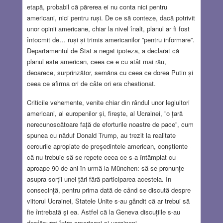
etapă, probabil că părerea ei nu conta nici pentru
americani, nici pentru ruși. De ce să conteze, dacă potrivit
unor opinii americane, chiar la nivel înalt, planul ar fi fost
întocmit de… ruși și trimis americanilor ”pentru informare”.
Departamentul de Stat a negat ipoteza, a declarat că
planul este american, ceea ce e cu atât mai rău,
deoarece, surprinzător, semăna cu ceea ce dorea Putin și
ceea ce afirma ori de câte ori era chestionat.
Criticile vehemente, venite chiar din rândul unor legiuitori
americani, al europenilor și, firește, al Ucrainei, ”o țară
nerecunoscătoare față de eforturile noastre de pace”, cum
spunea cu năduf Donald Trump, au trezit la realitate
cercurile apropiate de președintele american, conștiente
că nu trebuie să se repete ceea ce s-a întâmplat cu
aproape 90 de ani în urmă la München: să se pronunțe
asupra sorții unei țări fără participarea acesteia. În
consecință, pentru prima dată de când se discută despre
viitorul Ucrainei, Statele Unite s-au gândit că ar trebui să
fie întrebată şi ea. Astfel că la Geneva discuțiile s-au
desfășurat între americani și ucraineni.