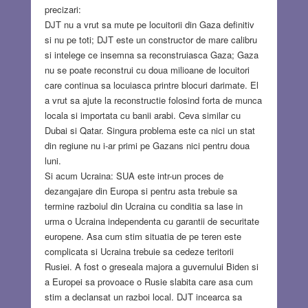
precizari:
DJT nu a vrut sa mute pe locuitorii din Gaza definitiv
si nu pe toti; DJT este un constructor de mare calibru
si intelege ce insemna sa reconstruiasca Gaza; Gaza
nu se poate reconstrui cu doua milioane de locuitori
care continua sa locuiasca printre blocuri darimate. El
a vrut sa ajute la reconstructie folosind forta de munca
locala si importata cu banii arabi. Ceva similar cu
Dubai si Qatar. Singura problema este ca nici un stat
din regiune nu i-ar primi pe Gazans nici pentru doua
luni.
Si acum Ucraina: SUA este intr-un proces de
dezangajare din Europa si pentru asta trebuie sa
termine razboiul din Ucraina cu conditia sa lase in
urma o Ucraina independenta cu garantii de securitate
europene. Asa cum stim situatia de pe teren este
complicata si Ucraina trebuie sa cedeze teritorii
Rusiei. A fost o greseala majora a guvernului Biden si
a Europei sa provoace o Rusie slabita care asa cum
stim a declansat un razboi local. DJT incearca sa