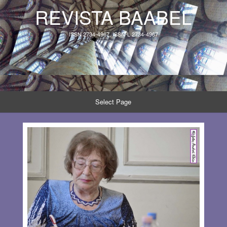
REVISTA BAABEL
ISSN 2734-4967, ISSN-L 2734-4967
Select Page