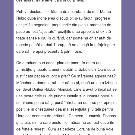
Potrivit declarațiilor făcute de secretarul de stat Marco
Rubio după încheierea discuțiilor, s-au făcut ”progrese
uriașe” în negocieri, propunerile din planul american de
pace au fost ”ajustate”, pozițiile s-au apropiat și există
toate șansele ca, în curând, dar poate nu chiar atât de
repede pe cât ar dori Trump, să se ajungă la o înțelegere
care să fie apoi prezentată părții ruse.
Ce ar aduce bun acest plan de pace, în afara unui
armistițiu și poate a unei încetări a războiului? Oare este
justificată pacea cu orice preț? Se sfârșește agresiunea?
München a demonstrat clar că nu și, după un an a izbucnit
cel de-al Doilea Război Mondial. Cine a avut prilejul să se
uite peste cele 28 de puncte inițiale și cunoaște opiniile
ucrainene poate să-și pună întrebarea cum se pot apropia
pozițiile în chestiunea cea mai esențială și vitală pentru
Ucraina: cedarea de teritorii – Crimeea, Luhansk, Donbas
și altele, dintre care unele nici măcar nu au fost cucerite
de forțele rusești. Cum să cedeze Ucraina de bună voie