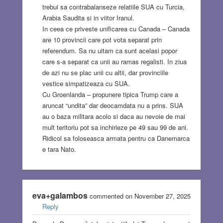
trebui sa contrabalanseze relatiile SUA cu Turcia,
Arabia Saudita si in viitor Iranul.
In ceea ce priveste unificarea cu Canada – Canada
are 10 provincii care pot vota separat prin
referendum. Sa nu uitam ca sunt acelasi popor
care s-a separat ca unii au ramas regalisti. In ziua
de azi nu se plac unii cu altii, dar provinciile
vestice simpatizeaza cu SUA.
Cu Groenlanda – propunere tipica Trump care a
aruncat “undita” dar deocamdata nu a prins. SUA
au o baza militara acolo si daca au nevoie de mai
mult teritoriu pot sa inchirieze pe 49 sau 99 de ani.
Ridicol sa foloseasca armata pentru ca Danemarca
e tara Nato.
eva+galambos
commented on November 27, 2025
Reply