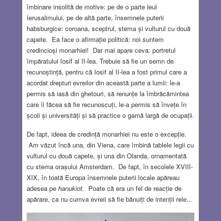
îmbinare insolită de motive: pe de o parte leul
Ierusalimului, pe de altă parte, însemnele puterii
habsburgice: coroana, sceptrul, stema și vulturul cu două
capete. Ea face o afirmație politică: noi suntem
credincioși monarhiei! Dar mai apare ceva: portretul
împăratului Iosif al II-lea. Trebuie să fie un semn de
recunoștință, pentru că Iosif al II-lea a fost primul care a
acordat drepturi evreilor din această parte a lumii: le-a
permis să iasă din ghetouri, să renunțe la îmbrăcămintea
care îi făcea să fie recunoscuți, le-a permis să învețe în
școli și universități și să practice o gamă largă de ocupații.
De fapt, ideea de credință monarhiei nu este o excepție.
Am văzut încă una, din Viena, care îmbină tablele legii cu
vulturul cu două capete, și una din Olanda, ornamentată
cu stema orașului Amsterdam. De fapt, în secolele XVIII-
XIX, în toată Europa însemnele puterii locale apăreau
adesea pe
hanukiot
. Poate că era un fel de reacție de
apărare, ca nu cumva evreii să fie bănuiți de intenții rele…