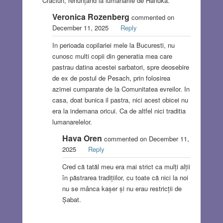
Crăciun, renunțând la lumânările de Hanuka.
Veronica Rozenberg
commented on
December 11, 2025
Reply
In perioada copilariei mele la Bucuresti, nu
cunosc multi copii din generatia mea care
pastrau datina acestei sarbatori, spre deosebire
de ex de postul de Pesach, prin folosirea
azimei cumparate de la Comunitatea evreilor. In
casa, doat bunica il pastra, nici acest obicei nu
era la indemana oricui. Ca de altfel nici traditia
lumanarelelor.
Hava Oren
commented on December 11,
2025
Reply
Cred că tatăl meu era mai strict ca mulți alții
în păstrarea tradițiilor, cu toate că nici la noi
nu se mânca kașer și nu erau restricții de
Șabat.