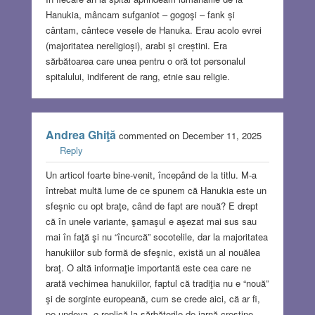
Hanukia, mâncam sufganiot – gogoşi – fank și
cântam, cântece vesele de Hanuka. Erau acolo evrei
(majoritatea nereligioși), arabi și creștini. Era
sărbătoarea care unea pentru o oră tot personalul
spitalului, indiferent de rang, etnie sau religie.
Andrea Ghiţă
commented on December 11, 2025
Reply
Un articol foarte bine-venit, începând de la titlu. M-a
întrebat multă lume de ce spunem că Hanukia este un
sfeşnic cu opt braţe, când de fapt are nouă? E drept
că în unele variante, şamaşul e aşezat mai sus sau
mai în faţă şi nu “încurcă” socotelile, dar la majoritatea
hanukiilor sub formă de sfeşnic, există un al nouălea
braţ. O altă informaţie importantă este cea care ne
arată vechimea hanukiilor, faptul că tradiţia nu e “nouă”
şi de sorginte europeană, cum se crede aici, că ar fi,
pe undeva, o replică la sărbătorile de iarnă creştine.