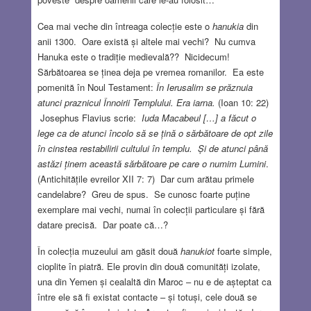
Cea mai veche din întreaga colecție este o
hanukia
din
anii 1300. Oare există și altele mai vechi? Nu cumva
Hanuka este o tradiție medievală?? Nicidecum!
Sărbătoarea se ținea deja pe vremea romanilor. Ea este
pomenită în Noul Testament:
În Ierusalim se prăznuia
atunci praznicul Înnoirii Templului. Era iarna.
(Ioan 10: 22)
Josephus Flavius scrie:
Iuda Macabeul […] a făcut o
lege ca de atunci încolo să se țină o sărbătoare de opt zile
în cinstea restabilirii cultului în templu. Și de atunci până
astăzi ținem această sărbătoare pe care o numim Lumini
.
(Antichitățile evreilor XII 7: 7) Dar cum arătau primele
candelabre? Greu de spus. Se cunosc foarte puține
exemplare mai vechi, numai în colecții particulare și fără
datare precisă. Dar poate că…?
În colecția muzeului am găsit două
hanukiot
foarte simple,
cioplite în piatră. Ele provin din două comunități izolate,
una din Yemen și cealaltă din Maroc – nu e de așteptat ca
între ele să fi existat contacte – și totuși, cele două se