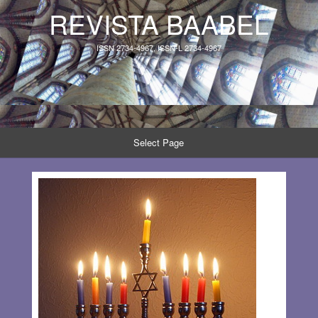
REVISTA BAABEL
ISSN 2734-4967, ISSN-L 2734-4967
Select Page