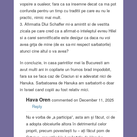
vopsire a oualeor, fara ca sa insemne decat ca ma pot
confunda pentru un timp cu traditii pe care eu nu le
practic, nimic mai mult.
3. Afirmatia Dlui Schaffer mi-a amintit si de vestita
zicala pe care cred ca a afirmat-o inteleptul evreu Hilel
si a carei semnitficatie este desigur ca daca nu voi
avea grija de mine (de ex sa-mi respect sarbatorile)
atunci cine altul o va avea?
In concluzie, in casa parintilor mei la Bucuresti am
avut multi ani in copilarie un frumos brad impodobit,
fara sa se faca caz de Craciun si e adevatat nici de
Hanuka. Sarbatoarea de Hanuka am sarbatorit-o doar
in Israel cand copiii au fost relativ mici.
Hava Oren
commented on December 11, 2025
Reply
Nu e vorba de „a participa”, asta am și făcut, ci de
a adopta obiceiurile altora în detrimentul celor
proprii, precum povestești tu – ați făcut pom de