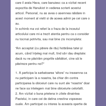
care il arata Hava, care banuiesc ca a vizitat recent
expozitia de Hanukiot in vederea scrierii acestui
articol. Personal, nu as avea o asemnea rabdare in
acest moment al vietii si de aceea admir pe cei care o
au.
In schimb ma voi referi la o fraza de la inceutul
articolului care mi-a trezit atentia pentru ca o consider
nu tocmai potrivita, sau mai bine zis incompleta:
“Am acceptat (cu părere de rău) hotărârea tatei și
acum, când înțeleg mai mult, tind să-i dau dreptate:
dacă nu ne păstrăm propriile sărbători, cine să le
păstreze pentru noi?”
1. A participa la sarbatoarea “altora” nu inseamna ca
nu participam la a noastra, ba chiar din contra
participarea la obiceiuri care nu sunt ale “noastre” doar
ne face sa intelegem mai bine obiceiurie celorlalti.
2. Am vizitat o buna prietena in zilele dinaintea
Pastelui, in care cei de datina crestina vopsesec
ouale. Am participat cu interes la aceasta opertie de