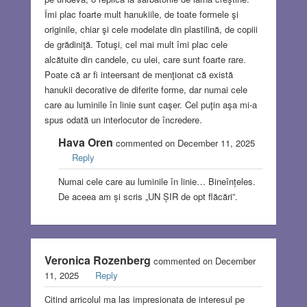
Îmi plac foarte mult hanukiile, de toate formele şi
originile, chiar şi cele modelate din plastilină, de copiii
de grădiniţă. Totuşi, cel mai mult îmi plac cele
alcătuite din candele, cu ulei, care sunt foarte rare.
Poate că ar fi inteersant de menţionat că există
hanukii decorative de diferite forme, dar numai cele
care au luminile în linie sunt caşer. Cel puţin aşa mi-a
spus odată un interlocutor de încredere.
Hava Oren
commented on December 11, 2025
Reply
Numai cele care au luminile în linie… Bineînțeles.
De aceea am și scris „UN ȘIR de opt flăcări”.
Veronica Rozenberg
commented on December
11, 2025
Reply
Citind arricolul ma las impresionata de interesul pe