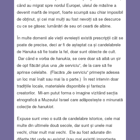
când au migrat spre nordul Europei, uleiul de măsline a
devenit marfă de import, foarte scumpă sau chiar imposibil
de obținut, și cei mai mulți au fost nevoiți să se descurce
cu ce se găsea: lumânări de seu ori ceară de albine.
În multe domenii ale vieții evreiești există prescripții cât se
poate de precise, deci ar fi de așteptat ca și candelabrele
de Hanuka să fie toate la fel, doar sunt obiecte de cult.
Dar când e vorba de
hanukia
, se cere doar să aibă un șir
de opt flăcări plus una „de serviciu”, de la care să fie
aprinse celelalte. (Flacăra „de serviciu” primește adesea
un loc mai înalt sau mai la o parte.) În rest intervin doar
tradițiile locale, materialele disponibile și fantezia
creatorilor. Mi-am putut forma o imagine vizitând secția
etnografică a Muzeului Israel care adăpostește o minunată
colecție de
hanukiot
.
Expuse sunt vreo o sută de candelabre istorice, cele mai
multe din ultimele două secole, dar sunt și unele mai
vechi, chiar mult mai vechi. Ele au fost adunate din
diferite țări unde au existat (sau mai există) importante