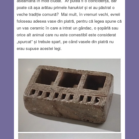
aseamănă în mod ciudat. Ar putea fi o coincidență, dar
poate că așa arătau primele
hanukiot
și ei au păstrat o
veche tradiție comună? Mai mult, în vremuri vechi, evreii
foloseau adesea vase din piatră, pentru că legea spune că
un vas ceramic în care a intrat un gândac, o șopârlă sau
orice alt animal care nu este comestibil este considerat
„spurcat” și trebuie spart, pe când vasele din piatră nu
erau supuse acestei legi.