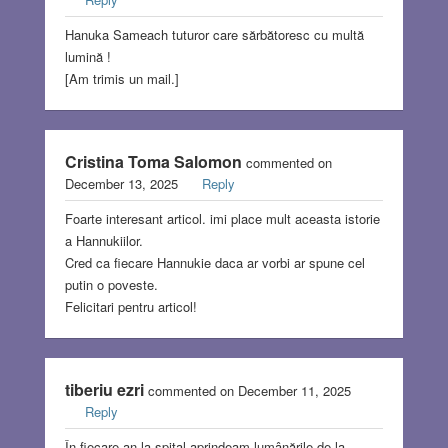
Hanuka Sameach tuturor care sărbătoresc cu multă
lumină !
[Am trimis un mail.]
Cristina Toma Salomon
commented on
December 13, 2025
Reply
Foarte interesant articol. imi place mult aceasta istorie
a Hannukiilor.
Cred ca fiecare Hannukie daca ar vorbi ar spune cel
putin o poveste.
Felicitari pentru articol!
tiberiu ezri
commented on December 11, 2025
Reply
În fiecare an la spital aprindeam lumânările de la