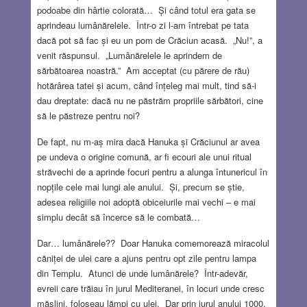
podoabe din hârtie colorată… Și când totul era gata se
aprindeau lumânărelele. Într-o zi l-am întrebat pe tata
dacă pot să fac și eu un pom de Crăciun acasă. „Nu!”, a
venit răspunsul. „Lumânărelele le aprindem de
sărbătoarea noastră.” Am acceptat (cu părere de rău)
hotărârea tatei și acum, când înțeleg mai mult, tind să-i
dau dreptate: dacă nu ne păstrăm propriile sărbători, cine
să le păstreze pentru noi?
De fapt, nu m-aș mira dacă Hanuka și Crăciunul ar avea
pe undeva o origine comună, ar fi ecouri ale unui ritual
străvechi de a aprinde focuri pentru a alunga întunericul în
nopțile cele mai lungi ale anului. Și, precum se știe,
adesea religiile noi adoptă obiceiurile mai vechi – e mai
simplu decât să încerce să le combată…
Dar… lumânărele?? Doar Hanuka comemorează miracolul
căniței de ulei care a ajuns pentru opt zile pentru lampa
din Templu. Atunci de unde lumânărele? Într-adevăr,
evreii care trăiau în jurul Mediteranei, în locuri unde cresc
măslini, foloseau lămpi cu ulei. Dar prin jurul anului 1000,