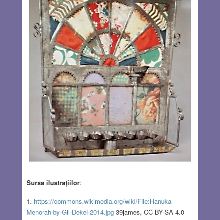
Sursa ilustrațiilor
:
1.
https://commons.wikimedia.org/wiki/File:Hanuka-
Menorah-by-Gil-Dekel-2014.jpg
39james, CC BY-SA 4.0