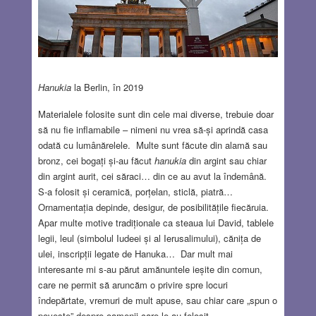
Hanukia
la Berlin, în 2019
Materialele folosite sunt din cele mai diverse, trebuie doar
să nu fie inflamabile – nimeni nu vrea să-și aprindă casa
odată cu lumânărelele. Multe sunt făcute din alamă sau
bronz, cei bogați și-au făcut
hanukia
din argint sau chiar
din argint aurit, cei săraci… din ce au avut la îndemână.
S-a folosit și ceramică, porțelan, sticlă, piatră…
Ornamentația depinde, desigur, de posibilitățile fiecăruia.
Apar multe motive tradiționale ca steaua lui David, tablele
legii, leul (simbolul Iudeei și al Ierusalimului), cănița de
ulei, inscripții legate de Hanuka… Dar mult mai
interesante mi s-au părut amănuntele ieșite din comun,
care ne permit să aruncăm o privire spre locuri
îndepărtate, vremuri de mult apuse, sau chiar care „spun o
poveste” despre oamenii care le-au folosit…