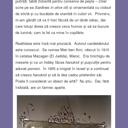
putință: tablă (folosită pentru conserve de pește – chiar
scrie pe ea
Sardines in olive oil
) și ornamentată cu cioburi
de sticlă și cu bucățele de stambă în culori vii. Privind-o,
m-am gândit că va fi fost făcută de un tânăr sărac, dar
care totuși dorea să creeze ceva frumos și să se bucure
de lumină, cam la fel ca mine în copilărie.
Realitatea este însă mai prozaică. Autorul candelabrului
este cunoscut. Se numea Meir ben Ami, născut în 1910
în cetatea Mazagan (El Jadida), Maroc. Era tinichigiu de
meserie și ca un hobby făcea
hanukiot
și pușculițe pentru
adunat pomeni. În 1955 a imigrat în Israel și a continuat
să creeze
hanukiot
și să le dea cadou prietenilor săi.
Poate fi considerat un obiect de artă? Nu știu. Dar, fără
îndoială, are un farmec aparte.