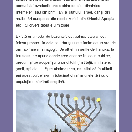
comunități evreiești: unele chiar de aici, dinaintea
întemeierii sau din primii ani ai statului Israel, dar și din
multe țări europene, din nordul Africii, din Orientul Apropiat
etc. Și diversitatea e uimitoare.
Există un „model de buzunar”, cât palma, care a fost
folosit probabil în călătorii, dar și unele înalte de un stat de
om, aprinse în sinagogi. De altfel, în serile de Hanuka, la
Ierusalim se aprind candelabre enorme în locuri publice,
precum și pe acoperișul unor clădiri (instituții, ministere,
școli, spitale…) Spre uimirea mea, am aflat că în ultimii
ani acest obicei s-a înrădăcinat chiar în unele țări cu o
populație majoritară creștină.