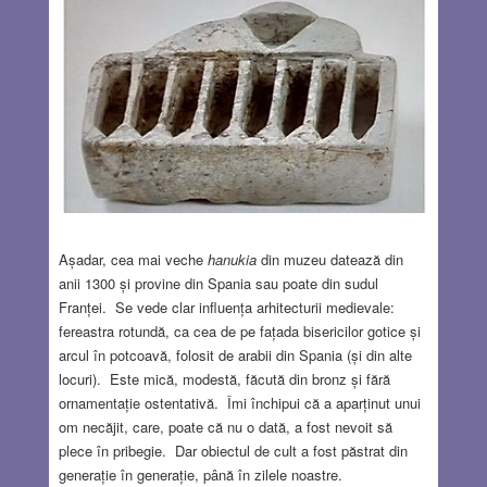
Așadar, cea mai veche
hanukia
din muzeu datează din
anii 1300 și provine din Spania sau poate din sudul
Franței. Se vede clar influența arhitecturii medievale:
fereastra rotundă, ca cea de pe fațada bisericilor gotice și
arcul în potcoavă, folosit de arabii din Spania (și din alte
locuri). Este mică, modestă, făcută din bronz și fără
ornamentație ostentativă. Îmi închipui că a aparținut unui
om necăjit, care, poate că nu o dată, a fost nevoit să
plece în pribegie. Dar obiectul de cult a fost păstrat din
generație în generație, până în zilele noastre.