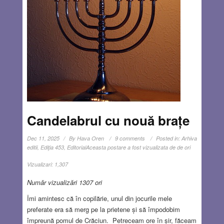
Candelabrul cu nouă brațe
Dec 11, 2025
By
Hava Oren
9 comments
Posted in:
Arhiva
editii
,
Ediţia 453
,
Editorial
Aceasta postare a fost vizualizata de de ori
Vizualizari:
1,307
Număr vizualizări 1307 ori
Îmi amintesc că în copilărie, unul din jocurile mele
preferate era să merg pe la prietene și să împodobim
împreună pomul de Crăciun. Petreceam ore în șir, făceam