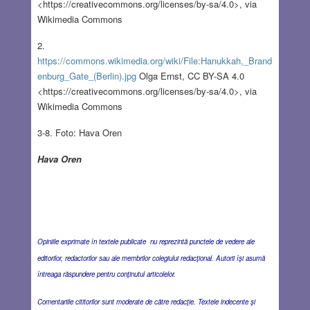
<https://creativecommons.org/licenses/by-sa/4.0>, via
Wikimedia Commons
2.
https://commons.wikimedia.org/wiki/File:Hanukkah,_Brand
enburg_Gate_(Berlin).jpg
Olga Ernst, CC BY-SA 4.0
<https://creativecommons.org/licenses/by-sa/4.0>, via
Wikimedia Commons
3-8. Foto: Hava Oren
Hava Oren
Opiniile exprimate în textele publicate nu reprezintă punctele de vedere ale
editorilor, redactorilor sau ale membrilor colegiului redacţional. Autorii îşi asumă
întreaga răspundere pentru conţinutul articolelor.
Comentariile cititorilor sunt moderate de către redacţie. Textele indecente şi