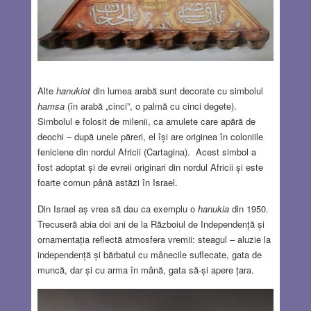
Alte
hanukiot
din lumea arabă sunt decorate cu simbolul
hamsa
(în arabă „cinci”, o palmă cu cinci degete).
Simbolul e folosit de milenii, ca amulete care apără de
deochi – după unele păreri, el își are originea în coloniile
feniciene din nordul Africii (Cartagina). Acest simbol a
fost adoptat și de evreii originari din nordul Africii și este
foarte comun până astăzi în Israel.
Din Israel aș vrea să dau ca exemplu o
hanukia
din 1950.
Trecuseră abia doi ani de la Războiul de Independență și
ornamentația reflectă atmosfera vremii: steagul – aluzie la
independență și bărbatul cu mânecile suflecate, gata de
muncă, dar și cu arma în mână, gata să-și apere țara.