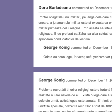
Doru Barladeanu
commented on December 1
Printre obligatiile unui militar , pe langa cele care 
onoare, a juramantului militar este si executarea 
militar primeaza celui religios. Prin acesta se inte
religioase. E de preferat ca Zahal sa aiba soldati 
aprobarea conducatorilor de ieshiva.
George Konig
commented on December 1
Odată cu noua lege, în viitor, șefii yeshiva vor p
George Konig
commented on December 11, 
Problema recrutării tinerilor religioși este o furtună
realitate nu are nevoie de ei. Există o lege care a i
cele din urmă, aplică legea este armata. Ei trimit or
unitățile speciale, prezența recruților a fost de 100%
se recrutezeze, pentru că armata este o armată de 