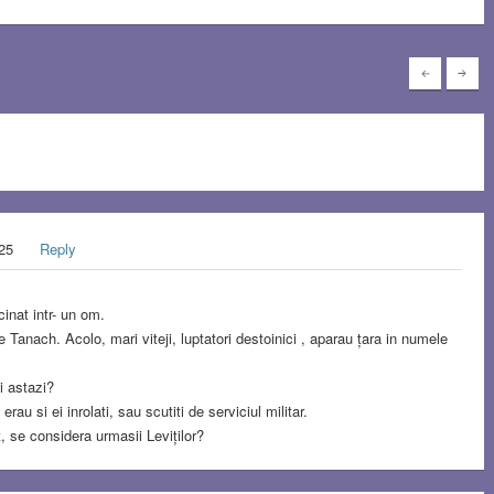
025
Reply
inat intr- un om.
 Tanach. Acolo, mari viteji, luptatori destoinici , aparau țara in numele
i astazi?
rau si ei inrolati, sau scutiti de serviciul militar.
, se considera urmasii Leviților?