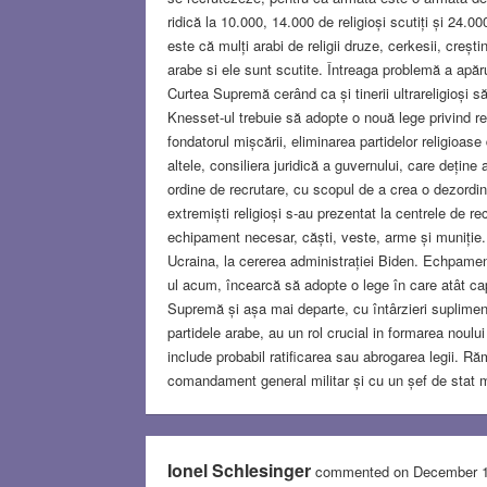
ridică la 10.000, 14.000 de religioși scutiți și 24.0
este că mulți arabi de religii druze, cerkesii, creșt
arabe si ele sunt scutite. Întreaga problemă a apă
Curtea Supremă cerând ca și tinerii ultrareligioși 
Knesset-ul trebuie să adopte o nouă lege privind rec
fondatorul mișcării, eliminarea partidelor religioa
altele, consiliera juridică a guvernului, care deți
ordine de recrutare, cu scopul de a crea o dezordi
extremiști religioși s-au prezentat la centrele de 
echipament necesar, căști, veste, arme și muniție
Ucraina, la cererea administrației Biden. Echpame
ul acum, încearcă să adopte o lege în care atât cap
Supremă și așa mai departe, cu întârzieri supliment
partidele arabe, au un rol crucial in formarea noului
include probabil ratificarea sau abrogarea legii. Ră
comandament general militar și cu un șef de stat m
Ionel Schlesinger
commented on December 