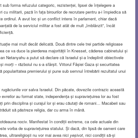
nit sub forma refuzului categoric, rezistenței, lipsei de înțelegere a
ri cu militarii, pază în fața birourilor de recrutare pentru a-i împiedica să
cte ordinul. A avut loc și un conflict intens în parlament, chiar dacă
anțată de la serviciul militar a fost atât de mult „îmblânzit”, încât
ficiență.
tuație mai mult decât delicată. Două dintre cele trei partide religioase
eea ce va duce la pierderea majorității în Knesset, căderea cabinetului și
can Netanyahu a putut să declare că Israelul și-a îndeplinit obiectivele
 și morți – războiul nu s-a sfârșit. Viitorul Fâșiei Gaza și securitatea
ă popularitatea premierului și pune sub semnul întrebării rezultatul unui
i rugăciunile vor salva Israelul. Din păcate, dovezile contrazic această
le evreilor au format state, independența și supraviețuirea lor au fost
ți prin disciplina și curajul lor și erau căutați de romani… Macabeii sau
străduit să păstreze religia, dar cu arma în mână.
totdeauna nociv. Manifestat în condiții extreme, ca cele actuale din
este vorba de supraviețuirea statului. Și dacă, din lipsă de oameni care
ărea, ultrareligioșii nu vor mai avea nici
yeșivot
, nici condiții să-și