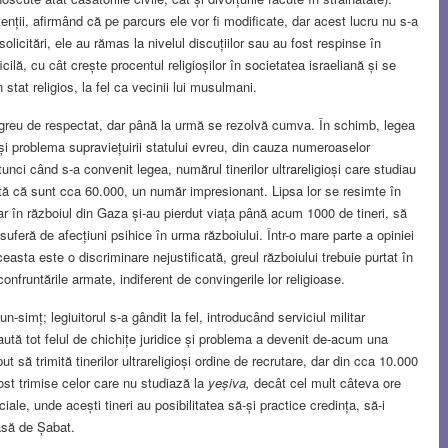
nții, afirmând că pe parcurs ele vor fi modificate, dar acest lucru nu s-a
licitări, ele au rămas la nivelul discuțiilor sau au fost respinse în
cilă, cu cât crește procentul religioșilor în societatea israeliană și se
stat religios, la fel ca vecinii lui musulmani.
unt greu de respectat, dar până la urmă se rezolvă cumva. În schimb, legea
săși problema supraviețuirii statului evreu, din cauza numeroaselor
tunci când s-a convenit legea, numărul tinerilor ultrareligioși care studiau
ată că sunt cca 60.000, un număr impresionant. Lipsa lor se resimte în
iar în războiul din Gaza și-au pierdut viața până acum 1000 de tineri, să
suferă de afecțiuni psihice în urma războiului. Într-o mare parte a opiniei
asta este o discriminare nejustificată, greul războiului trebuie purtat în
confruntările armate, indiferent de convingerile lor religioase.
-simț; legiuitorul s-a gândit la fel, introducând serviciul militar
caută tot felul de chichițe juridice și problema a devenit de-acum una
ut să trimită tinerilor ultrareligioși ordine de recrutare, dar din cca 10.000
ost trimise celor care nu studiază la
yeșiva,
decât cel mult câteva ore
ale, unde acești tineri au posibilitatea să-și practice credința, să-i
casă de Șabat.