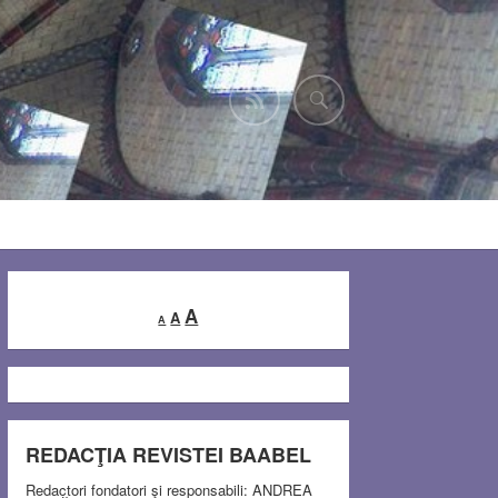
Decrease
Reset
Increase
A
A
A
font
font
font
size.
size.
size.
REDACŢIA REVISTEI BAABEL
Redactori fondatori şi responsabili: ANDREA