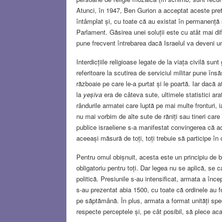
Atunci, în 1947, Ben Gurion a acceptat aceste prete
întâmplat și, cu toate că au existat în permanență so
Parlament. Găsirea unei soluții este cu atât mai difi
pune frecvent întrebarea dacă Israelul va deveni un 
Interdicțiile religioase legate de la viața civilă s
referitoare la scutirea de serviciul militar pune în
războaie pe care le-a purtat și le poartă. Iar dacă a
la
yeșiva
era de câteva sute, ultimele statistici ar
rândurile armatei care luptă pe mai multe fronturi, 
nu mai vorbim de alte sute de răniți sau tineri care 
publice israeliene s-a manifestat convingerea că ace
aceeași măsură de toți, toți trebuie să participe în 
Pentru omul obișnuit, acesta este un principiu de bun
obligatoriu pentru toți. Dar legea nu se aplică, se 
politică. Presiunile s-au intensificat, armata a încep
s-au prezentat abia 1500, cu toate că ordinele au f
pe săptămână. În plus, armata a format unități speci
respecte perceptele și, pe cât posibil, să plece a