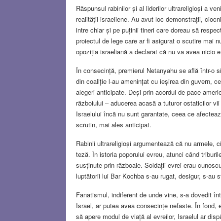
Răspunsul rabinilor și al liderilor ultrareligioși a ve
realității israeliene. Au avut loc demonstrații, ciocni
intre chiar și pe puținii tineri care doreau să respe
proiectul de lege care ar fi asigurat o scutire mai nu
opoziția israeliană a declarat că nu va avea nicio e
În consecință, premierul Netanyahu se află într-o si
din coaliție l-au amenințat cu ieșirea din guvern, c
alegeri anticipate. Deși prin acordul de pace ameri
războiului – aducerea acasă a tuturor ostaticilor vii
Israelului încă nu sunt garantate, ceea ce afecteaz
scrutin, mai ales anticipat.
Rabinii ultrareligioși argumentează că nu armele, c
teză. În istoria poporului evreu, atunci când triburi
susținute prin războaie. Soldații evrei erau cunoscu
luptătorii lui Bar Kochba s-au rugat, desigur, s-au 
Fanatismul, indiferent de unde vine, s-a dovedit în
Israel, ar putea avea consecințe nefaste. În fond, 
să apere modul de viață al evreilor, Israelul ar disp