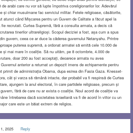
00 de arabi care nu vor să lupte împotriva coreligionarilor lor. Adevărul
ine și chiar musulmane fac serviciul militar. Fetele religioase, căsătorite,
rut atunci când Mișcarea pentru un Guvern de Calitate a făcut apel la
să fie recrutati. Curtea Supremă, fără a consulta armata, a decis că
rutarea tinerilor ultrareligioși. Scopul deciziei a fost, așa cum a spus
se din guvern, ceea ce ar duce la căderea guvernului Netanyahu. Printre
ne aproape puterea supremă, a ordonat armatei să emită cele 10.000 de
ne și mai mare în coaliție. Să nu uităm, pe 8 octombrie, 4.000 de
recrutare, doar 200 au fost acceptați, deoarece armata nu avea
. Guvernul anterior a returnat un depozit imens de echipamente pentru
nt primit de administrația Obama, dupa esirea din Fasia Gaza. Knesset-
ra, cât și varza să rămână intacte, dar probabil va fi respinsă de Curtea
are, ajungem la anul electoral, în care partidele religioase, precum și
 guvern, fără de care nu ar exista o coaliție. Noul acord de coaliție va
mâne întrebarea dacă societatea israeliană va fi de acord în viitor cu un
ajor care este un băiat extrem de religios.
11, 2025
Reply