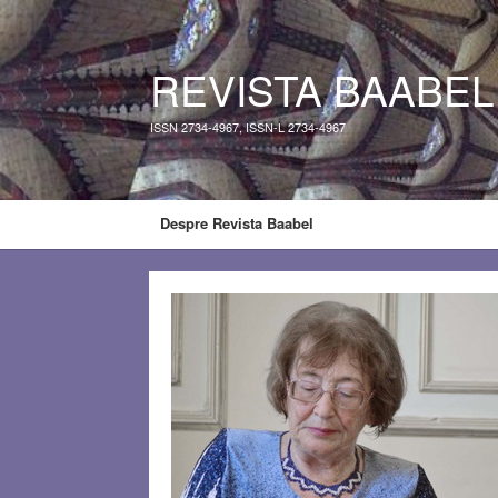
REVISTA BAABEL
ISSN 2734-4967, ISSN-L 2734-4967
Despre Revista Baabel