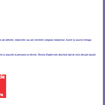
ale editorilor, redactorilor sau ale membrilor colegiului redacţional. Autorii îşi asumă întreaga
ente şi atacurile la persoană se elimină. Revista Baabel este deschisă faţă de orice discuţie bazată