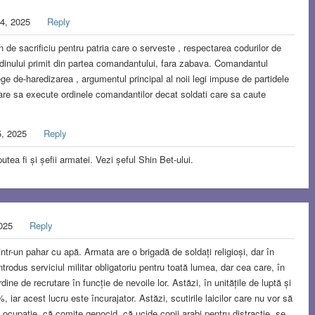
4, 2025
Reply
tin de sacrificiu pentru patria care o serveste , respectarea codurilor de
ordinului primit din partea comandantului, fara zabava. Comandantul
lege de-haredizarea , argumentul principal al noii legi impuse de partidele
care sa execute ordinele comandantilor decat soldati care sa caute
5, 2025
Reply
utea fi și șefii armatei. Vezi șeful Shin Bet-ului.
2025
Reply
 într-un pahar cu apă. Armata are o brigadă de soldați religioși, dar în
ntrodus serviciul militar obligatoriu pentru toată lumea, dar cea care, în
dine de recrutare în funcție de nevoile lor. Astăzi, în unitățile de luptă și
, iar acest lucru este încurajator. Astăzi, scutirile laicilor care nu vor să
ocupație, că comite genocid, că ucide copii arabi pentru distracție, se