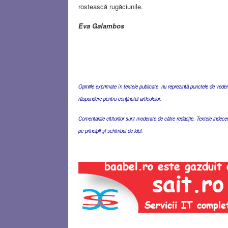
rostească rugăciunile.
Eva Galambos
Opiniile exprimate în textele publicate nu reprezintă punctele de vedere 
răspundere pentru conţinutul articolelor.
Comentariile cititorilor sunt moderate de către redacţie. Textele indec
pe principii şi schimbul de idei.