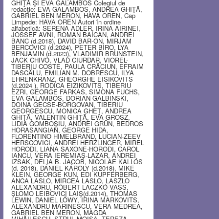
GHIŢĂ ŞI EVA GALAMBOS Colegiul de
redacţie: EVA GALAMBOS, ANDREA GHIŢĂ,
GABRIEL BEN MERON, HAVA OREN, Cap
Limpede: HAVA OREN Autori în ordine
alfabetică: SERENA ADLER, IRINA AIRINEI,
JOSSEF AVNI, ROMAN BAICAN, ANDREI
BANC (d.2018), DAVID BAR-ON, MIRJAM
BERCOVICI (d.2024), PETER BIRO, LYA
BENJAMIN (d.2023), VLADIMIR BRUNSTEIN,
JACK CHIVO, VLAD CIURDAR, VIOREL-
TIBERIU COSTE, PAULA CRĂCIUN, EFRAIM
DASCĂLU, EMILIAN M. DOBRESCU, ILYA
EHRENKRANZ, GHEORGHE EISIKOVITS
(d.2024 ), RODICA EIZIKOVITS, TIBERIU
EZRI, GEORGE FARKAS, SIMONA FUCHS,
EVA GALAMBOS, DORIAN GALBINSKI,
DOINA GECSE-BORGOVAN, TIBERIU
GEORGESCU, MONICA GHEŢ, ANDREA
GHIŢĂ, VALENTIN GHIŢĂ, EVA GROSZ,
LIDIA GOMBOŞIU, ANDREI GRÜN, BEDROS
HORASANGIAN, GEORGE HIDA,
FLORENTINO HIMELBRAND, LUCIAN-ZEEV
HERSCOVICI, ANDREI HERZLINGER, MIREL
HORODI, LIANA SAXONE-HORODI, CAROL
IANCU, VERA IEREMIAŞ-LAZAR, ANDREI
IZSAK, DELIA B. JACOB, NICOLAE KALLÓS
(d. 2018), DÁNIEL KÁROLY (d.2018), MIKE
KLEIN, GEORGE KUN, EDI KUPFERBERG,
ANCA LASLO, MIRCEA LASLO, LASZLO
ALEXANDRU, RÓBERT LACZKÓ VASS,
ŞLOMO LEIBOVICI LAIŞ(d.2014), THOMAS
LEWIN, DANIEL LŐWY, IRINA MARKOVITS,
ALEXANDRU MARINESCU, VERA MEDREA,
GABRIEL BEN MERON, MAGDA
MIHĂILESCU, STRUL MOISA, TEREZA