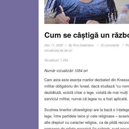
Cum se câștigă un răzb
Dec 11, 2025
By
Eva Galambos
12 comments
Po
vizualizata de de ori
Vizualizari:
1,054
Număr vizualizări 1054 ori
Cam asta este esența marilor dezbateri din Knesset l
militar obligatoriu din Israel, dacă studiază ”cu no
dezbătută, există chiar o lege, votată de mai mulți a
serviciul militar, numai că legea nu a fost aplicată
Scutirea tinerilor ultrareligioși are la bază o înțel
lege, între partidele laice și cele religioase – aces
alte drepturi cu caracter religios, ca de pildă recun
persoane de religie mozaică (în schimb, sunt recunosc