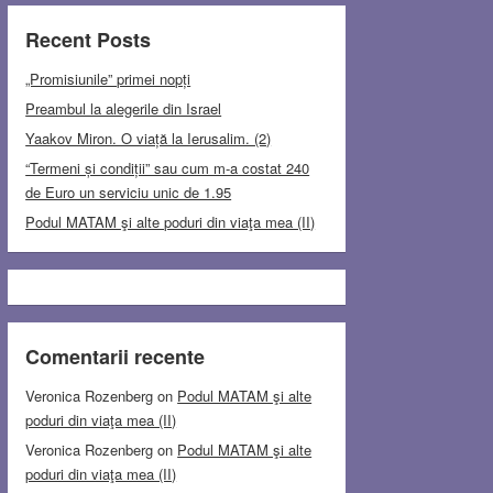
Recent Posts
„Promisiunile” primei nopți
Preambul la alegerile din Israel
Yaakov Miron. O viață la Ierusalim. (2)
“Termeni și condiții” sau cum m-a costat 240
de Euro un serviciu unic de 1.95
Podul MATAM şi alte poduri din viaţa mea (II)
Comentarii recente
Veronica Rozenberg
on
Podul MATAM şi alte
poduri din viaţa mea (II)
Veronica Rozenberg
on
Podul MATAM şi alte
poduri din viaţa mea (II)