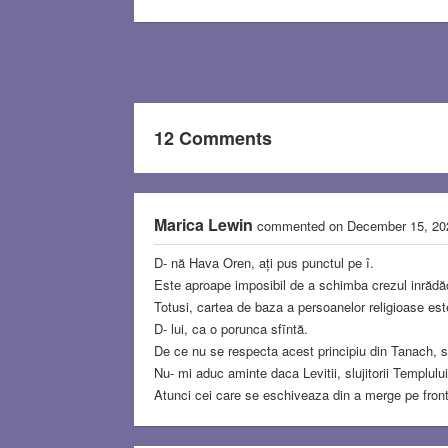
12 Comments
Marica Lewin
commented on December 15, 2
D- nă Hava Oren, ați pus punctul pe î.
Este aproape imposibil de a schimba crezul inrădăc
Totusi, cartea de baza a persoanelor religioase este
D- lui, ca o porunca sfīntă.
De ce nu se respecta acest principiu din Tanach, s
Nu- mi aduc aminte daca Levitii, slujitorii Templului e
Atunci cei care se eschiveaza din a merge pe front