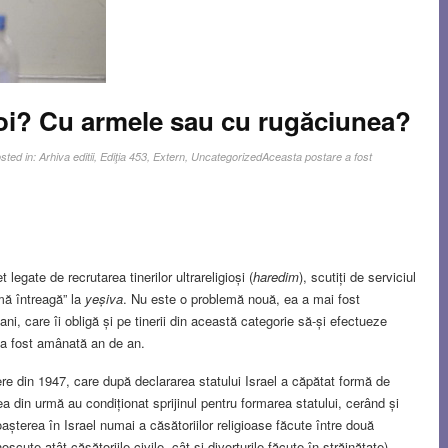
oi? Cu armele sau cu rugăciunea?
sted in:
Arhiva editii
,
Ediţia 453
,
Extern
,
Uncategorized
Aceasta postare a fost
egate de recrutarea tinerilor ultrareligioși (
haredim
), scutiți de serviciul
rmă întreagă” la
yeșiva
. Nu este o problemă nouă, ea a mai fost
ni, care îi obligă și pe tinerii din această categorie să-și efectueze
, a fost amânată an de an.
egere din 1947, care după declararea statului Israel a căpătat formă de
tea din urmă au condiționat sprijinul pentru formarea statului, cerând și
oașterea în Israel numai a căsătoriilor religioase făcute între două
ute atât căsătoriile civile, cât și divorțurile făcute în străinătate).