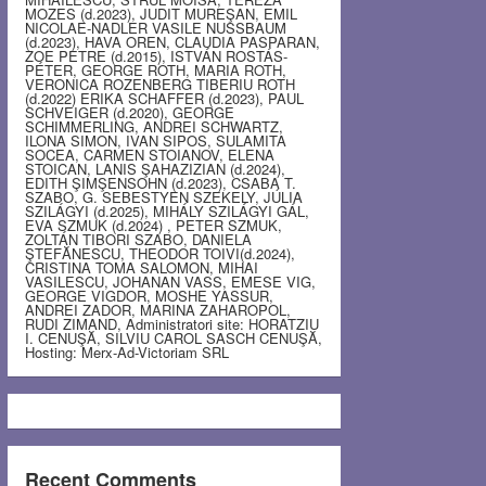
MOZES (d.2023), JUDIT MUREŞAN, EMIL
NICOLAE-NADLER VASILE NUSSBAUM
(d.2023), HAVA OREN, CLAUDIA PASPARAN,
ZOE PETRE (d.2015), ISTVÁN ROSTÁS-
PÉTER, GEORGE ROTH, MARIA ROTH,
VERONICA ROZENBERG TIBERIU ROTH
(d.2022) ERIKA SCHAFFER (d.2023), PAUL
SCHVEIGER (d.2020), GEORGE
SCHIMMERLING, ANDREI SCHWARTZ,
ILONA SIMON, IVAN SIPOS, SULAMITA
SOCEA, CARMEN STOIANOV, ELENA
STOICAN, LANIS ŞAHAZIZIAN (d.2024),
EDITH ŞIMŞENSOHN (d.2023), CSABA T.
SZABO, G. SEBESTYEN SZEKELY, JÚLIA
SZILÁGYI (d.2025), MIHÁLY SZILÁGYI GÁL,
EVA SZMUK (d.2024) , PETER SZMUK,
ZOLTÁN TIBORI SZABO, DANIELA
ŞTEFĂNESCU, THEODOR TOIVI(d.2024),
CRISTINA TOMA SALOMON, MIHAI
VASILESCU, JOHANAN VASS, EMESE VIG,
GEORGE VIGDOR, MOSHE YASSUR,
ANDREI ZADOR, MARINA ZAHAROPOL,
RUDI ZIMAND, Administratori site: HORATZIU
I. CENUŞĂ, SILVIU CAROL SASCH CENUŞĂ,
Hosting: Merx-Ad-Victoriam SRL
Recent Comments