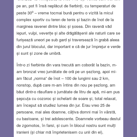
pe an, pot fi însă neplăcut de fierbinți, cu temperaturi de
o
peste 30
– vreme tocmai bună pentru o vizită la micul
complex sportiv cu teren de tenis și bazin de înot de la
marginea ravenei dintre bloc și șosea. Din ravenă văd
iepuri, vulpi, veverițe și alte drăgălășenii ale naturii care se
furișează uneori pe sub gard și traversează în grabă aleea
din jurul blocului, dar important e că de jur împrejur e verde
și sunt și zone de umbră.
Într-o zi fierbinte din vara trecută am coborât la bazin, m-
am bronzat vreo jumătate de oră pe un șezlong, apoi mi-
am făcut „norma” de înot – 100 de lungimi sau 2 km,
nonstop, după care m-am întins din nou pe șezlong, am
băut dintr-o răsuflare o jumătate de litru de apă, mi-am pus
șepcuța cu cozoroc și ochelarii de soare și, total relaxat,
am început să studiez lumea din jur. Erau vreo 25 de
persoane, mai ales doamne, câțiva domni mai în vârstă,
cu bastoane, și trei adolescente. Doamnele vorbeau destul
de zgomotos, în farsi, și cum în blocul nostru sunt mulți
iranieni (și chiar mă împrietenisem cu unii din ei),