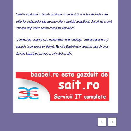
Opiniile exprimate în textele publicate nu reprezintă punctele de vedere ale
editorilor, redactorilor sau ale membrilor colegiului redacţional. Autorii îşi asumă
întreaga răspundere pentru conţinutul articolelor.
Comentariile cititorilor sunt moderate de către redacţie. Textele indecente şi
atacurile la persoană se elimină. Revista Baabel este deschisă faţă de orice
discuţie bazată pe principii şi schimbul de idei.