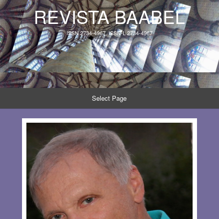
REVISTA BAABEL
ISSN 2734-4967, ISSN-L 2734-4967
Select Page