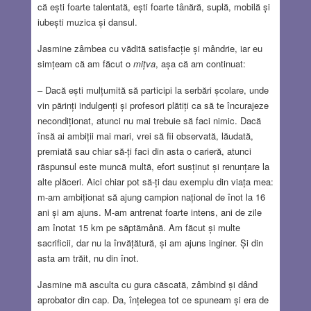
că ești foarte talentată, ești foarte tânără, suplă, mobilă și
iubești muzica și dansul.
Jasmine zâmbea cu vădită satisfacție și mândrie, iar eu
simțeam că am făcut o
mițva
, așa că am continuat:
– Dacă ești mulțumită să participi la serbări școlare, unde
vin părinți indulgenți și profesori plătiți ca să te încurajeze
necondiționat, atunci nu mai trebuie să faci nimic. Dacă
însă ai ambiții mai mari, vrei să fii observată, lăudată,
premiată sau chiar să-ți faci din asta o carieră, atunci
răspunsul este muncă multă, efort susținut și renunțare la
alte plăceri. Aici chiar pot să-ți dau exemplu din viața mea:
m-am ambiționat să ajung campion național de înot la 16
ani și am ajuns. M-am antrenat foarte intens, ani de zile
am înotat 15 km pe săptămână. Am făcut și multe
sacrificii, dar nu la învățătură, și am ajuns inginer. Și din
asta am trăit, nu din înot.
Jasmine mă asculta cu gura căscată, zâmbind și dând
aprobator din cap. Da, înțelegea tot ce spuneam și era de