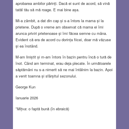
aprobarea ambilor părinți. Dacă ei sunt de acord, să vină
tatăl tău să mă roage. E mai bine așa.
Mi-a zâmbit, a dat din cap și s-a întors la mama și la
prietene. După o vreme am observat că mama ei îmi
arunca priviri prietenoase și îmi făcea semne cu mâna.
Evident că era de acord cu dorința fiicei, doar mă văzuse
și ea înotând.
M-am liniștit și m-am întors în bazin pentru încă o tură de
înot. Când am terminat, erau deja plecate. În următoarele
săptămâni nu s-a nimerit să ne mai întâlnim la bazin. Apoi
a venit toamna și sfârșitul sezonului.
George Kun
Ianuarie 2026
*
Mițva
: o faptă bună (în ebraică)