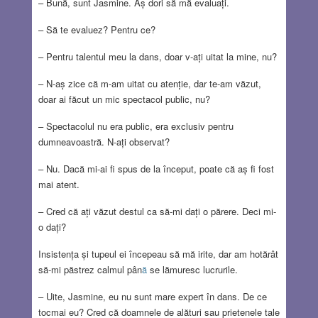
– Bună, sunt Jasmine. Aș dori să mă evaluați.
– Să te evaluez? Pentru ce?
– Pentru talentul meu la dans, doar v-ați uitat la mine, nu?
– N-aș zice că m-am uitat cu atenție, dar te-am văzut,
doar ai făcut un mic spectacol public, nu?
– Spectacolul nu era public, era exclusiv pentru
dumneavoastră. N-ați observat?
– Nu. Dacă mi-ai fi spus de la început, poate că aș fi fost
mai atent.
– Cred că ați văzut destul ca să-mi dați o părere. Deci mi-
o dați?
Insistența și tupeul ei începeau să mă irite, dar am hotărât
să-mi păstrez calmul pân
ă
se lămuresc lucrurile.
– Uite, Jasmine, eu nu sunt mare expert în dans. De ce
tocmai eu? Cred că doamnele de alături sau prietenele tale