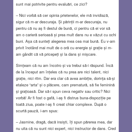
sunt mai potrivite pentru evaluări, ce zici?
– Nici vorbă să cer opinia prietenelor, ele mă invidiază,
sigur că m-ar descuraja. Și părinții m-ar descuraja, nu
pentru că nu aș fi destul de bună, ci pentru că ei vor să
am o carieră serioasă și prea mult dans nu e văzut cu ochi
buni. Așa că sunteți alegerea mea cea mai bună. Eu v-am
privit înotând mai mult de o oră cu energie și grație și m-
am gândit că vă pricepeți și la dans și mișcare.
Simțeam că nu am încotro și va trebui să-i răspund. Încă
de la început am înțeles că nu prea are nici talent, nici
grație, nici ritm. Dar era clar că avea ambiție, dorința să-și
etaleze “arta” și o plăcere, cam prematură, să fie feminină
și grațioasă. Dar să-i spun ceva negativ sau critic? Nici
vorbă! Ar fi fost o gafă, i-aș fi distrus buna-dispoziție pe
toată ziua, poate i-aș fi creat chiar complexe. După o
scurtă pauză, i-am spus:
– Jasmine, dragă, dacă insiști, îți spun părerea mea, dar
nu uita că nu sunt nici expert, nici instructor de dans. Cred