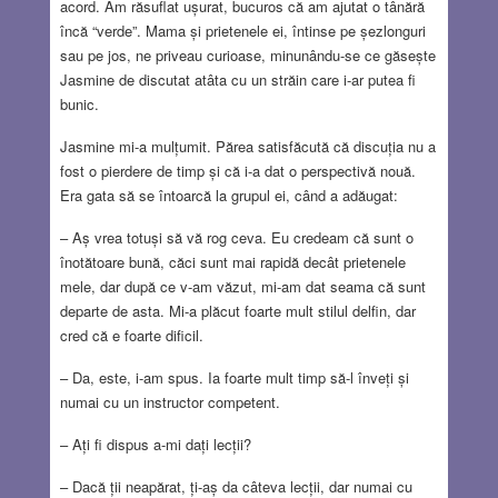
acord. Am răsuflat ușurat, bucuros că am ajutat o tânără
încă “verde”. Mama și prietenele ei, întinse pe șezlonguri
sau pe jos, ne priveau curioase, minunându-se ce găsește
Jasmine de discutat atâta cu un străin care i-ar putea fi
bunic.
Jasmine mi-a mulțumit. Părea satisfăcută că discuția nu a
fost o pierdere de timp și că i-a dat o perspectivă nouă.
Era gata să se întoarcă la grupul ei, când a adăugat:
– Aș vrea totuși să vă rog ceva. Eu credeam că sunt o
înotătoare bună, căci sunt mai rapidă decât prietenele
mele, dar după ce v-am văzut, mi-am dat seama că sunt
departe de asta. Mi-a plăcut foarte mult stilul delfin, dar
cred că e foarte dificil.
– Da, este, i-am spus. Ia foarte mult timp să-l înveți și
numai cu un instructor competent.
– Ați fi dispus a-mi dați lecții?
– Dacă ții neapărat, ți-aș da câteva lecții, dar numai cu