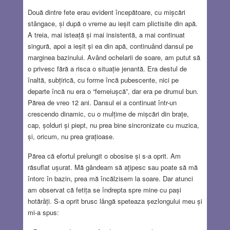
Două dintre fete erau evident începătoare, cu mișcări
stângace, și după o vreme au ieșit cam plictisite din apă.
A treia, mai isteață și mai insistentă, a mai continuat
singură, apoi a ieșit și ea din apă, continuând dansul pe
marginea bazinului. Având ochelarii de soare, am putut să
o privesc fără a risca o situație jenantă. Era destul de
înaltă, subțirică, cu forme încă pubescente, nici pe
departe încă nu era o “femeiușcă”, dar era pe drumul bun.
Părea de vreo 12 ani. Dansul ei a continuat într-un
crescendo dinamic, cu o mulțime de mișcări din brațe,
cap, șolduri și piept, nu prea bine sincronizate cu muzica,
și, oricum, nu prea grațioase.
Părea că efortul prelungit o obosise și s-a oprit. Am
răsuflat ușurat. Mă gândeam să ațipesc sau poate să mă
întorc în bazin, prea mă încălzisem la soare. Dar atunci
am observat că fetița se îndrepta spre mine cu pași
hotărâți. S-a oprit brusc lângă speteaza șezlongului meu și
mi-a spus: