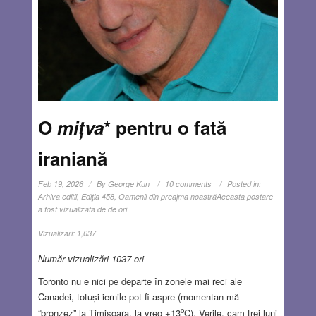
O
mițva
* pentru o fată
iraniană
Feb 19, 2026
By
George Kun
10 comments
Posted in:
Arhiva editii
,
Ediţia 458
,
Oamenii din preajma noastră
Aceasta postare
a fost vizualizata de de ori
Vizualizari:
1,037
Număr vizualizări 1037 ori
Toronto nu e nici pe departe în zonele mai reci ale
Canadei, totuși iernile pot fi aspre (momentan mă
o
“bronzez” la Timișoara, la vreo +13
C). Verile, cam trei luni