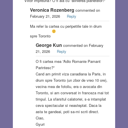
Viitor impreuna? O fi aia cu “alinierea planetelor?”
Veronica Rozenberg
commented on
February 21, 2026
Reply
Ma refer la cartea cu peripetiile tale in drum
spre Toronto
George Kun
commented on February
21, 2026
Reply
O fi cartea mea “Adio Romanie Pamant
Parintesc?”
Cand am primit viza canadiana la Paris, in
drum spre Toronto (un zbor de vreo 10 ore),
vecina mea de fotoliu, era o avocata din
Toronto, si am conversat in franceza mai tot
timpul. La sfarsitul calatoriei, s-a intamplat
ceva spectacular si neasteptat. Daca la
asta te gandeai, poti sa-mi scrii direct.
Ciao,
Gyuri