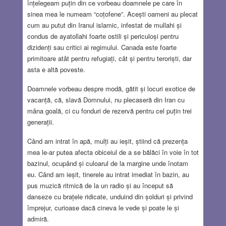
înțelegeam puțin din ce vorbeau doamnele pe care în
sinea mea le numeam “coțofene”. Acești oameni au plecat
cum au putut din Iranul islamic, infestat de mullahi și
condus de ayatollahi foarte ostili și periculoși pentru
dizidenți sau critici ai regimului. Canada este foarte
primitoare atât pentru refugiați, cât și pentru teroriști, dar
asta e altă poveste.
Doamnele vorbeau despre modă, gătit și locuri exotice de
vacanță, că, slavă Domnului, nu plecaseră din Iran cu
mâna goală, ci cu fonduri de rezervă pentru cel puțin trei
generații.
Când am intrat în apă, mulți au ieșit, știind că prezența
mea le-ar putea afecta obiceiul de a se bălăci în voie în tot
bazinul, ocupând și culoarul de la margine unde înotam
eu. Când am ieșit, tinerele au intrat imediat în bazin, au
pus muzică ritmică de la un radio și au început să
danseze cu brațele ridicate, unduind din șolduri și privind
împrejur, curioase dacă cineva le vede și poate le și
admiră.