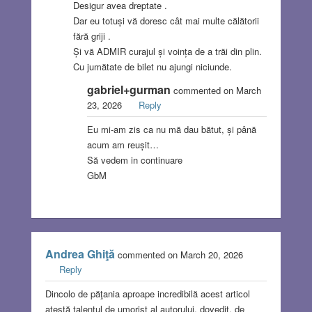
Desigur avea dreptate .
Dar eu totuși vă doresc cât mai multe călătorii
fără griji .
Și vă ADMIR curajul și voința de a trăi din plin.
Cu jumătate de bilet nu ajungi niciunde.
gabriel+gurman
commented on March
23, 2026
Reply
Eu mi-am zis ca nu mă dau bătut, și până
acum am reușit…
Să vedem in continuare
GbM
Andrea Ghiţă
commented on March 20, 2026
Reply
Dincolo de păţania aproape incredibilă acest articol
atestă talentul de umorist al autorului, dovedit, de