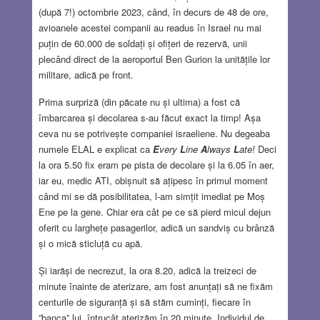
(după 7!) octombrie 2023, când, în decurs de 48 de ore,
avioanele acestei companii au readus în Israel nu mai
puțin de 60.000 de soldați și ofițeri de rezervă, unii
plecând direct de la aeroportul Ben Gurion la unitățile lor
militare, adică pe front.
Prima surpriză (din păcate nu și ultima) a fost că
îmbarcarea și decolarea s-au făcut exact la timp! Așa
ceva nu se potrivește companiei israeliene. Nu degeaba
numele ELAL e explicat ca
E
very
L
ine
A
lways
L
ate!
Deci
la ora 5.50 fix eram pe pista de decolare și la 6.05 în aer,
iar eu, medic ATI, obișnuit să ațipesc în primul moment
când mi se dă posibilitatea, l-am simțit imediat pe Moș
Ene pe la gene. Chiar era cât pe ce să pierd micul dejun
oferit cu larghețe pasagerilor, adică un sandviș cu brânză
și o mică sticluță cu apă.
Și iarăși de necrezut, la ora 8.20, adică la treizeci de
minute înainte de aterizare, am fost anunțați să ne fixăm
centurile de siguranță și să stăm cuminți, fiecare în
”banca” lui, întrucât aterizăm în 20 minute. Individul de