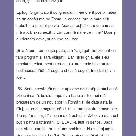
două) și… două sandvișuri.
Epilog. Organizatorii congresului mi-au oferit posibilitatea
să țin conferința pe Zoom, la aceeași oră la care ar fi
trebuit s-o prezint pe viu. Așadar, puținii care doreau să
mă audă m-au auzit… Dar cum rămâne cu mine? Doar și
eu doream ceva, și anume să-i văd!
Și iată cum, pe neașteptate, am ”câștigat” trei zile întregi,
fără program și fără obligații. Dar, nicio grijă, ele s-au
umplut imediat, pentru că omului nu-i șade bine să se
hodinească fără să cugete și dacă cugeți, imediat îți vin
idei…
PS. Scriu aceste rânduri la aproape două săptămâni după
izbucnirea războiului împotriva Iranului. Tocmai mă
pregăteam de un nou zbor în România, de data asta la
Cluj, la un alt congres, când, în ultima noastră convorbire,
Trump ”m-a liniștit” spunând că actualul război va dura cel
puțin patru săptămâni. Și ELAL l-a luat în serios. Dacă
așa stau lucrurile, nu mai am probleme. Nu mai ajung la
Budapesta și nici la Cluj. Nu mai ajung nicăieri. Stau