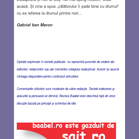
acasă. Și cine a spus „călătorului îi șade bine cu drumul”
nu se referea la drumul printre nori…
Gabriel ben Meron
Opiniile exprimate în textele publicate nu reprezintă punctele de vedere ale
editorilor, redactorilor sau ale membrilor colegiului redacţional. Autorii îşi asumă
întreaga răspundere pentru conţinutul articolelor.
Comentariile cititorilor sunt moderate de către redacţie. Textele indecente şi
atacurile la persoană se elimină. Revista Baabel este deschisă faţă de orice
discuţie bazată pe principii şi schimbul de idei.