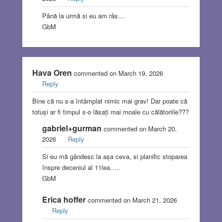
Până la urmă si eu am râs…
GbM
Hava Oren
commented on March 19, 2026
Reply
Bine că nu s-a întâmplat nimic mai grav! Dar poate că
totuși ar fi timpul s-o lăsați mai moale cu călătoriile???
gabriel+gurman
commented on March 20,
2026
Reply
Si eu mă gândesc la așa ceva, si planific stoparea
înspre deceniul al 11lea…..
GbM
Erica hoffer
commented on March 21, 2026
Reply