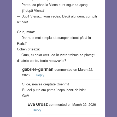
— Pentru că până la Viena sunt sigur că ajung.
— Și după Viena?
— După Viena… vom vedea. Dacă ajungem, cumpăr
alt bilet.
Grün, mirat:
— Dar nu e mai simplu să cumperi direct până la
Paris?
Cohen oftează:
— Grün, tu chiar crezi că în viață trebuie să plătești
dinainte pentru toate necazurile?
gabriel+gurman
commented on March 22,
2026
Reply
Si ce, n-avea dreptate Coehn?!
Eu cel puțin am primit înapoi banii de bilet
GbM
Eva Grosz
commented on March 22, 2026
Reply