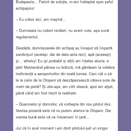
Budapesta… Fericit de soluție, m-am îndreptat spre șeful
echipajului:
– Eu cobor aici, am mașină…
– Dumneata nu cobori nicăieri, nu avem voie, așa sună
regulamentul.
Deodată, domnișoarele din echipaj au început să împartă
sandvișuri (același, dar de data asta reci), apă (aceeași)
și… whisky! Eu (și probabil și alții) am înțeles aluzia: e
jale! Mestecând pâinea cu brânză, mă gândeam la celebra
ineficiență a aeroporturilor din toată lumea. Cam cât o să
le ia celor de la Otopeni să deszăpezească câteva sute de
metri de pistă? Și uite-așa, am citit oleacă, apoi am ațipit,
până când am fost trezit la realitate:
– Doamnelor și domnilor, vă vorbește din nou pilotul dvs.
Vestea proastă este că nu putem ateriza la Otopeni. Dar
vestea bună este că ne întoarcem în țară…
Jur că în acel moment i-am dorit pilotului-șef un singur