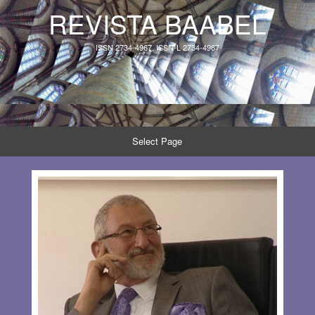
REVISTA BAABEL
ISSN 2734-4967, ISSN-L 2734-4967
Select Page