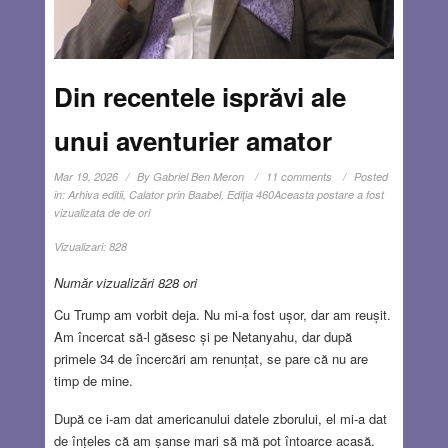
Din recentele isprăvi ale
unui aventurier amator
Mar 19, 2026
By
Gabriel Ben Meron
11 comments
Posted
in:
Arhiva editii
,
Calator prin Baabel
,
Ediţia 460
Aceasta postare a fost
vizualizata de de ori
Vizualizari:
828
Număr vizualizări 828 ori
Cu Trump am vorbit deja. Nu mi-a fost ușor, dar am reușit.
Am încercat să-l găsesc și pe Netanyahu, dar după
primele 34 de încercări am renunțat, se pare că nu are
timp de mine.
După ce i-am dat americanului datele zborului, el mi-a dat
de înțeles că am șanse mari să mă pot întoarce acasă.