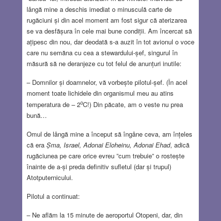
lângă mine a deschis imediat o minusculă carte de
rugăciuni și din acel moment am fost sigur că aterizarea
se va desfășura în cele mai bune condiții. Am încercat să
ațipesc din nou, dar deodată s-a auzit în tot avionul o voce
care nu semăna cu cea a stewardului-șef, singurul în
măsură să ne deranjeze cu tot felul de anunțuri inutile:
– Domnilor și doamnelor, vă vorbește pilotul-șef. (În acel
moment toate lichidele din organismul meu au atins
o
temperatura de – 2
C!) Din păcate, am o veste nu prea
bună…
Omul de lângă mine a început să îngâne ceva, am înțeles
că era
Șma, Israel, Adonai Eloheinu, Adonai Ehad
, adică
rugăciunea pe care orice evreu ”cum trebuie” o rostește
înainte de a-și preda definitiv sufletul (dar și trupul)
Atotputernicului.
Pilotul a continuat:
– Ne aflăm la 15 minute de aeroportul Otopeni, dar, din