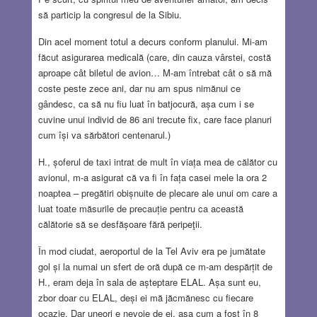
să particip la congresul de la Sibiu.
Din acel moment totul a decurs conform planului. Mi-am
făcut asigurarea medicală (care, din cauza vârstei, costă
aproape cât biletul de avion… M-am întrebat cât o să mă
coste peste zece ani, dar nu am spus nimănui ce
gândesc, ca să nu fiu luat în batjocură, așa cum i se
cuvine unui individ de 86 ani trecute fix, care face planuri
cum își va sărbători centenarul.)
H., șoferul de taxi intrat de mult în viața mea de călător cu
avionul, m-a asigurat că va fi în fața casei mele la ora 2
noaptea – pregătiri obișnuite de plecare ale unui om care a
luat toate măsurile de precauție pentru ca această
călătorie să se desfășoare fără peripeţii.
În mod ciudat, aeroportul de la Tel Aviv era pe jumătate
gol și la numai un sfert de oră după ce m-am despărțit de
H., eram deja în sala de așteptare ELAL. Așa sunt eu,
zbor doar cu ELAL, deși ei mă jăcmănesc cu fiecare
ocazie. Dar uneori e nevoie de ei, așa cum a fost în 8