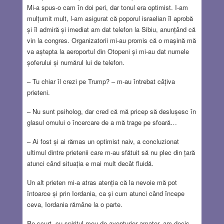
Mi-a spus-o cam în doi peri, dar tonul era optimist. I-am
mulțumit mult, l-am asigurat că poporul israelian îl aprobă
și îl admiră și imediat am dat telefon la Sibiu, anunțând că
vin la congres. Organizatorii mi-au promis că o mașină mă
va aștepta la aeroportul din Otopeni și mi-au dat numele
șoferului și numărul lui de telefon.
– Tu chiar îl crezi pe Trump? – m-au întrebat câțiva
prieteni.
– Nu sunt psiholog, dar cred că mă pricep să deslușesc în
glasul omului o încercare de a mă trage pe sfoară…
– Ai fost și ai rămas un optimist naiv, a concluzionat
ultimul dintre prietenii care m-au sfătuit să nu plec din țară
atunci când situația e mai mult decât fluidă.
Un alt prieten mi-a atras atenția că la nevoie mă pot
întoarce și prin Iordania, ca și cum atunci când începe
ceva, Iordania rămâne la o parte.
Pe scurt, cu spiritul meu de aventurier amator, am decis