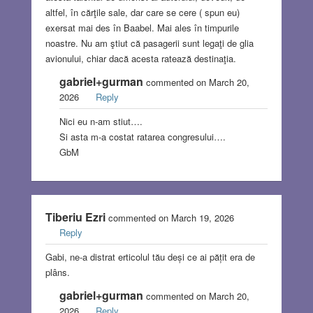
altfel, în cărţile sale, dar care se cere ( spun eu)
exersat mai des în Baabel. Mai ales în timpurile
noastre. Nu am ştiut că pasagerii sunt legaţi de glia
avionului, chiar dacă acesta ratează destinaţia.
gabriel+gurman
commented on March 20,
2026
Reply
Nici eu n-am stiut….
Si asta m-a costat ratarea congresului….
GbM
Tiberiu Ezri
commented on March 19, 2026
Reply
Gabi, ne-a distrat erticolul tău deși ce ai pățit era de
plâns.
gabriel+gurman
commented on March 20,
2026
Reply