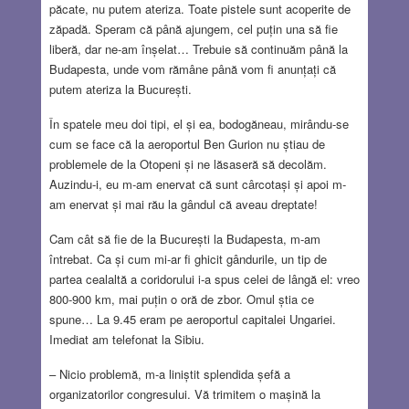
păcate, nu putem ateriza. Toate pistele sunt acoperite de
zăpadă. Speram că până ajungem, cel puțin una să fie
liberă, dar ne-am înșelat… Trebuie să continuăm până la
Budapesta, unde vom rămâne până vom fi anunțați că
putem ateriza la București.
În spatele meu doi tipi, el și ea, bodogăneau, mirându-se
cum se face că la aeroportul Ben Gurion nu știau de
problemele de la Otopeni și ne lăsaseră să decolăm.
Auzindu-i, eu m-am enervat că sunt cârcotași și apoi m-
am enervat și mai rău la gândul că aveau dreptate!
Cam cât să fie de la București la Budapesta, m-am
întrebat. Ca și cum mi-ar fi ghicit gândurile, un tip de
partea cealaltă a coridorului i-a spus celei de lângă el: vreo
800-900 km, mai puțin o oră de zbor. Omul știa ce
spune… La 9.45 eram pe aeroportul capitalei Ungariei.
Imediat am telefonat la Sibiu.
– Nicio problemă, m-a liniștit splendida șefă a
organizatorilor congresului. Vă trimitem o mașină la