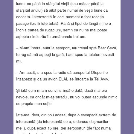
lucru: ca până la sfârșitul vieții (sau măcar până la
sfârșitul anului) să aibă parte numai de vești bune ca
aceasta. Interesantă în acel moment a fost reacția
pasagerilor: liniște totală. Până și tipul de lângă mine a
închis cartea de rugăciuni, semn că nu ne mai poate
aștepta nimic rău în următoarele trei ore.
– M-am întors, sunt la aeroport, iau trenul spre Beer Șeva,
te rog să mă aștepți la gară, i-am spus la telefon nevesti-
mii.
– Am auzit, s-a spus la radio că aeroportul Otopeni e
înzăpezit și că un avion ELAL se întoarce la Tel Aviv.
Și iată cum m-am convins încă o dată, dacă mai era
nevoie, că oricât m-aș strădui, nu voi putea ascunde nimic
de propria mea soție!
Iată-mă, deci, din nou acasă, după o escapadă extrem de
interesantă (de interesantă ce e, o doresc dușmanilor
mei!), după exact 15 ore, trei aeroporturi (de fapt numai