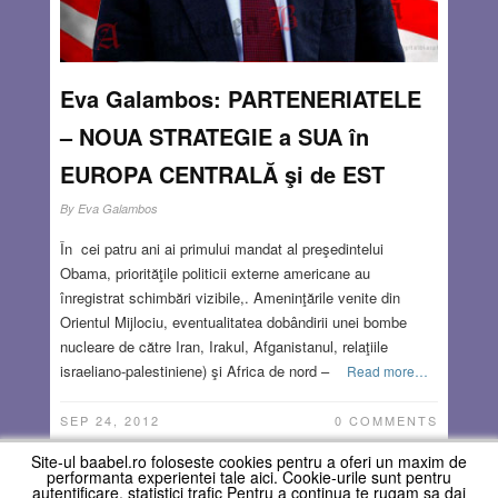
Eva Galambos: PARTENERIATELE
– NOUA STRATEGIE a SUA în
EUROPA CENTRALĂ şi de EST
By
Eva Galambos
În cei patru ani ai primului mandat al preşedintelui
Obama, priorităţile politicii externe americane au
înregistrat schimbări vizibile,. Ameninţările venite din
Orientul Mijlociu, eventualitatea dobândirii unei bombe
nucleare de către Iran, Irakul, Afganistanul, relaţiile
israeliano-palestiniene) şi Africa de nord –
Read more…
SEP 24, 2012
0 COMMENTS
Site-ul baabel.ro foloseste cookies pentru a oferi un maxim de
performanta experientei tale aici. Cookie-urile sunt pentru
autentificare, statistici trafic Pentru a continua te rugam sa dai
First
«
15
16
17
18
19