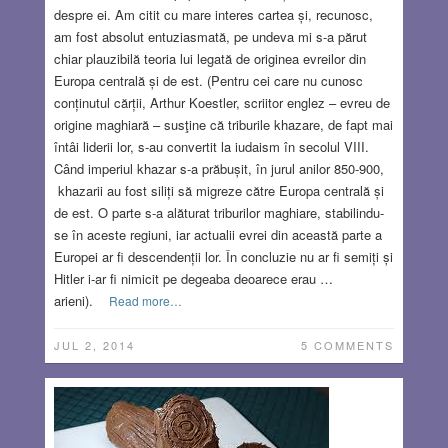
despre ei. Am citit cu mare interes cartea și, recunosc,
am fost absolut entuziasmată, pe undeva mi s-a părut
chiar plauzibilă teoria lui legată de originea evreilor din
Europa centrală și de est. (Pentru cei care nu cunosc
conținutul cărții, Arthur Koestler, scriitor englez – evreu de
origine maghiară – susţine că triburile khazare, de fapt mai
întâi liderii lor, s-au convertit la iudaism în secolul VIII.
Când imperiul khazar s-a prăbușit, în jurul anilor 850-900,
khazarii au fost siliți să migreze către Europa centrală și
de est. O parte s-a alăturat triburilor maghiare, stabilindu-
se în aceste regiuni, iar actualii evrei din această parte a
Europei ar fi descendenții lor. În concluzie nu ar fi semiți și
Hitler i-ar fi nimicit pe degeaba deoarece erau …
arieni).
Read more…
JUL 2, 2014
5 COMMENTS