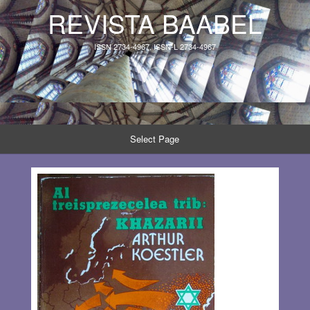
REVISTA BAABEL
ISSN 2734-4967, ISSN-L 2734-4967
Select Page