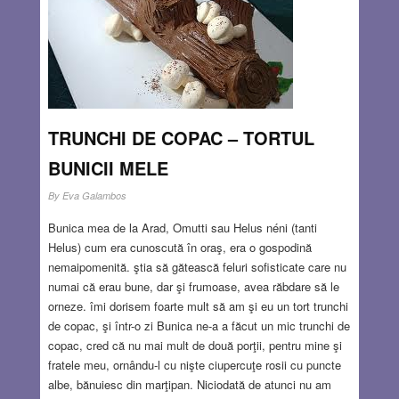
TRUNCHI DE COPAC – TORTUL
BUNICII MELE
By
Eva Galambos
Bunica mea de la Arad, Omutti sau Helus néni (tanti
Helus) cum era cunoscută în oraş, era o gospodină
nemaipomenită. ştia să gătească feluri sofisticate care nu
numai că erau bune, dar şi frumoase, avea răbdare să le
orneze. îmi dorisem foarte mult să am şi eu un tort trunchi
de copac, şi într-o zi Bunica ne-a a făcut un mic trunchi de
copac, cred că nu mai mult de două porţii, pentru mine şi
fratele meu, ornându-l cu nişte ciupercuţe rosii cu puncte
albe, bănuiesc din marţipan. Niciodată de atunci nu am