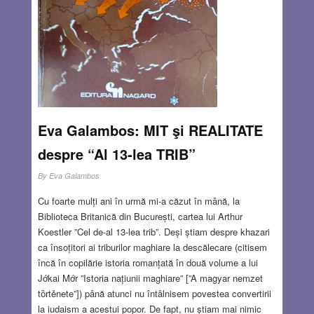
Eva Galambos: MIT şi REALITATE
despre “Al 13-lea TRIB”
By
Eva Galambos
Cu foarte mulți ani în urmă mi-a căzut în mână, la
Biblioteca Britanică din București, cartea lui Arthur
Koestler ”Cel de-al 13-lea trib”. Deși știam despre khazari
ca însoțitori ai triburilor maghiare la descălecare (citisem
încă în copilărie istoria romanțată în două volume a lui
Jớkai Mớr ”Istoria națiunii maghiare” [”A magyar nemzet
tὃrtẻnete”]) până atunci nu întâlnisem povestea convertirii
la iudaism a acestui popor. De fapt, nu știam mai nimic