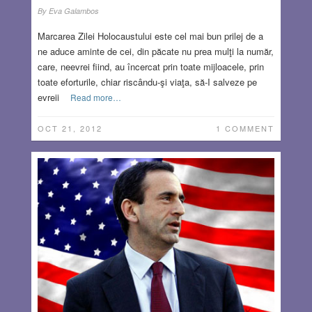
By
Eva Galambos
Marcarea Zilei Holocaustului este cel mai bun prilej de a
ne aduce aminte de cei, din păcate nu prea mulţi la număr,
care, neevrei fiind, au încercat prin toate mijloacele, prin
toate eforturile, chiar riscându-şi viaţa, să-I salveze pe
evreii
Read more…
OCT 21, 2012
1 COMMENT