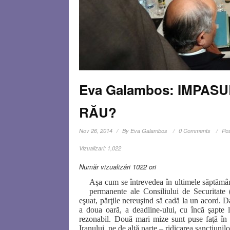
Eva Galambos: IMPASUL
RĂU?
Nov 26, 2014
By
Eva Galambos
0 Comments
Pos
Vizualizari:
1,022
Număr vizualizări 1022 ori
Aşa cum se întrevedea în ultimele săptămâni
permanente ale Consiliului de Securitat
eşuat, părţile nereuşind să cadă la un acord. D
a doua oară, a deadline-ului, cu încă şapte
rezonabil. Două mari mize sunt puse faţă în 
Iranului, pe de altă parte – ridicarea sancţiuni