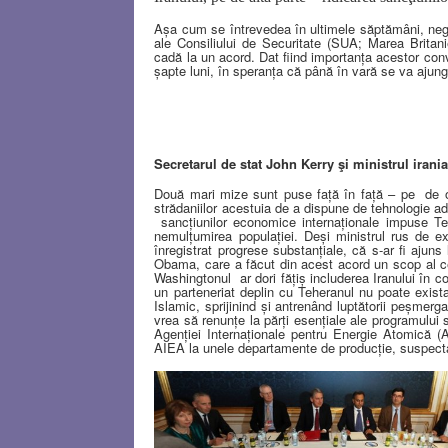
Aşa cum se întrevedea în ultimele săptămâni, nego
ale Consiliului de Securitate (SUA; Marea Britan
cadă la un acord. Dat fiind importanţa acestor conv
şapte luni, în speranţa că până în vară se va ajun
Secretarul de stat John Kerry şi ministrul ira
Două mari mize sunt puse faţă în faţă – pe
de 
strădaniilor acestuia de a dispune de tehnologie ad
sancţiunilor economice internaţionale impuse Te
nemulţumirea populaţiei. Deşi ministrul rus de ex
înregistrat progrese substanţiale, că s-ar fi ajuns
Obama, care a făcut din acest acord un scop al cel
Washingtonul
ar dori făţiş includerea Iranului în c
un parteneriat deplin cu Teheranul nu poate exista
Islamic, sprijinind şi antrenând luptătorii peşmerg
vrea să renunţe la părţi esenţiale ale programului s
Agenţiei Internaţionale pentru Energie Atomică (A
AIEA la unele departamente de producţie, suspect