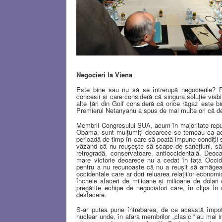
Negocieri la Viena
Este bine sau nu să se întrerupă negocierile? Păr
concesii şi care consideră că singura soluţie viab
alte ţări din Golf consideră că orice răgaz este b
Premierul Netanyahu a spus de mai multe ori că dec
Membrii Congresului SUA, acum în majoritate republ
Obama, sunt mulţumiţi deoarece se temeau ca actu
perioadă de timp în care să poată impune condiţii s
văzând că nu reuşeşte să scape de sancţiuni, să-ş
retrogradă, conservatoare, antioccidentală. Deoca
mare victorie deoarece nu a cedat în faţa Occide
pentru a nu recunoaşte că nu a reuşit să amăgea
occidentale care ar dori reluarea relaţiilor econom
încheie afaceri de milioane şi milioane de dolari
pregătite echipe de negociatori care, în clipa în
desfacere.
S-ar putea pune întrebarea, de ce această împot
nuclear unde, în afara membrilor „clasici” au mai in