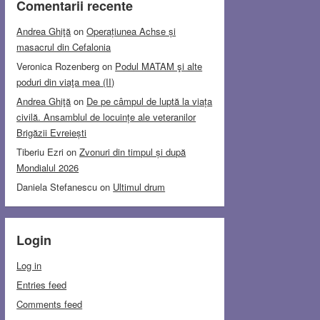
Comentarii recente
Andrea Ghiţă
on
Operațiunea Achse și
masacrul din Cefalonia
Veronica Rozenberg
on
Podul MATAM şi alte
poduri din viaţa mea (II)
Andrea Ghiţă
on
De pe câmpul de luptă la viața
civilă. Ansamblul de locuințe ale veteranilor
Brigăzii Evreiești
Tiberiu Ezri
on
Zvonuri din timpul și după
Mondialul 2026
Daniela Stefanescu
on
Ultimul drum
Login
Log in
Entries feed
Comments feed