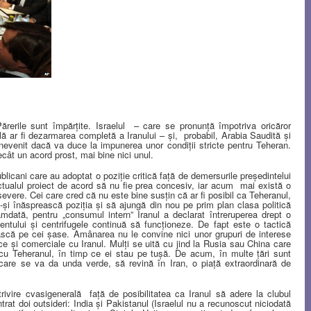
erile sunt împărţite. Israelul
– care se pronunţă împotriva oricăror
ilă ar fi dezarmarea completă a Iranului – şi,
probabil, Arabia Saudită şi
inevenit dacă va duce la impunerea unor condiţii stricte pentru Teheran.
ât un acord prost, mai bine nici unul.
icani care au adoptat o poziţie critică faţă de demersurile preşedintelui
alul proiect de acord să nu fie prea concesiv, iar acum
mai există o
evere. Cei care cred că nu este bine susţin că ar fi posibil ca Teheranul,
i înăsprească poziţia şi să ajungă din nou pe prim plan clasa politică
mdată, pentru „consumul intern” Iranul a declarat întreruperea drept o
ntului şi centrifugele continuă să funcţioneze. De fapt este o tactică
scă pe cei şase. Amânarea nu le convine nici unor grupuri de interese
ice şi comerciale cu Iranul. Mulţi se uită cu jind la Rusia sau China care
 cu Teheranul, în timp ce ei stau pe tuşă. De acum, în multe ţări sunt
 care se va da unda verde, să revină în Iran, o piaţă extraordinară de
rivire cvasigenerală
faţă de posibilitatea ca Iranul să adere la clubul
trat doi outsideri: India şi Pakistanul (Israelul nu a recunoscut niciodată