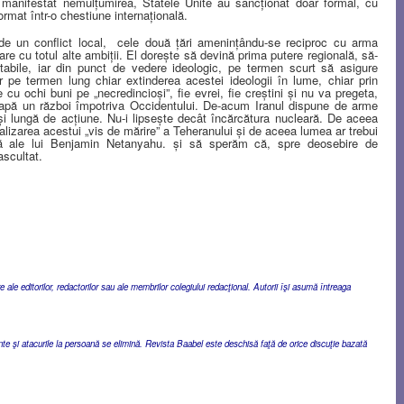
manifestat nemulţumirea, Statele Unite au sancţionat doar formal, cu
ormat într-o chestiune internaţională.
e un conflict local,
cele două ţări ameninţându-se reciproc cu arma
are cu totul alte ambiţii. El doreşte să devină prima putere regională, să-
abile, iar din punct de vedere ideologic, pe termen scurt să asigure
ar pe termen lung chiar extinderea acestei ideologii în lume, chiar prin
e cu ochi buni pe „necredincioşi”, fie evrei, fie creştini şi nu va pregeta,
eapă un război împotriva Occidentului. De-acum Iranul dispune de arme
i lungă de acţiune. Nu-i lipseşte decât încărcătura nucleară. De aceea
lizarea acestui „vis de mărire” a Teheranului şi de aceea lumea ar trebui
 ale lui Benjamin Netanyahu. şi să sperăm că, spre deosebire de
ascultat.
ale editorilor, redactorilor sau ale membrilor colegiului redacţional. Autorii îşi asumă întreaga
ente şi atacurile la persoană se elimină. Revista Baabel este deschisă faţă de orice discuţie bazată