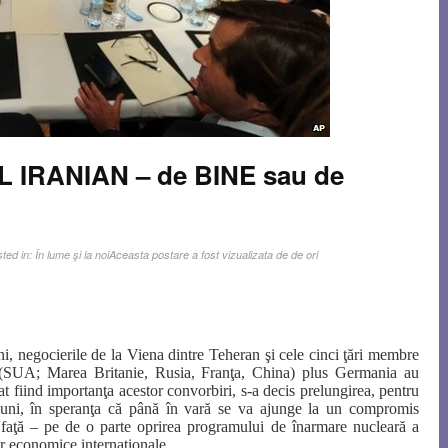
 IRANIAN – de BINE sau de
ted in:
În lume şi la noi
Aceasta postare a fost vizualizata de de ori
, negocierile de la Viena dintre Teheran şi cele cinci ţări membre
e (SUA; Marea Britanie, Rusia, Franţa, China) plus Germania au
at fiind importanţa acestor convorbiri, s-a decis prelungirea, pentru
 luni, în speranţa că până în vară se va ajunge la un compromis
faţă – pe de o parte oprirea programului de înarmare nucleară a
lor economice internaţionale