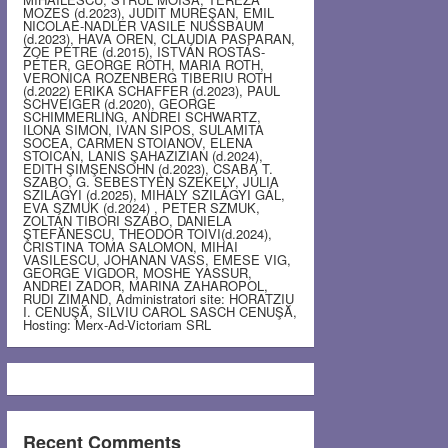
MOZES (d.2023), JUDIT MUREŞAN, EMIL
NICOLAE-NADLER VASILE NUSSBAUM
(d.2023), HAVA OREN, CLAUDIA PASPARAN,
ZOE PETRE (d.2015), ISTVÁN ROSTÁS-
PÉTER, GEORGE ROTH, MARIA ROTH,
VERONICA ROZENBERG TIBERIU ROTH
(d.2022) ERIKA SCHAFFER (d.2023), PAUL
SCHVEIGER (d.2020), GEORGE
SCHIMMERLING, ANDREI SCHWARTZ,
ILONA SIMON, IVAN SIPOS, SULAMITA
SOCEA, CARMEN STOIANOV, ELENA
STOICAN, LANIS ŞAHAZIZIAN (d.2024),
EDITH ŞIMŞENSOHN (d.2023), CSABA T.
SZABO, G. SEBESTYEN SZEKELY, JÚLIA
SZILÁGYI (d.2025), MIHÁLY SZILÁGYI GÁL,
EVA SZMUK (d.2024) , PETER SZMUK,
ZOLTÁN TIBORI SZABO, DANIELA
ŞTEFĂNESCU, THEODOR TOIVI(d.2024),
CRISTINA TOMA SALOMON, MIHAI
VASILESCU, JOHANAN VASS, EMESE VIG,
GEORGE VIGDOR, MOSHE YASSUR,
ANDREI ZADOR, MARINA ZAHAROPOL,
RUDI ZIMAND, Administratori site: HORATZIU
I. CENUŞĂ, SILVIU CAROL SASCH CENUŞĂ,
Hosting: Merx-Ad-Victoriam SRL
Recent Comments