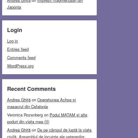
Andrea Ghiţă
on
Impresii (fragmentate) din
Japonia
Login
Log in
Entries feed
Comments feed
WordPress.org
Recent Comments
Andrea Ghiţă
on
Operațiunea Achse și
masacrul din Cefalonia
Veronica Rozenberg
on
Podul MATAM şi alte
poduri din viaţa mea (II)
Andrea Ghiţă
on
De pe câmpul de luptă la viața
civilă. Ansamblul de locuințe ale veteranilor