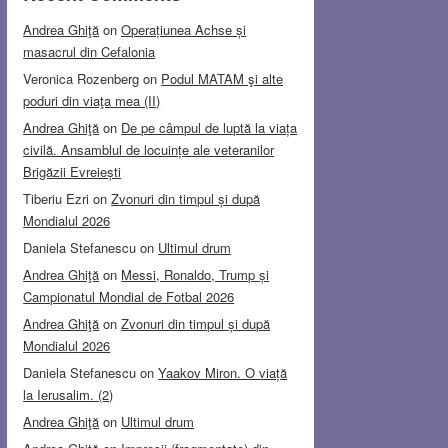
Andrea Ghiţă
on
Operațiunea Achse și
masacrul din Cefalonia
Veronica Rozenberg
on
Podul MATAM şi alte
poduri din viaţa mea (II)
Andrea Ghiţă
on
De pe câmpul de luptă la viața
civilă. Ansamblul de locuințe ale veteranilor
Brigăzii Evreiești
Tiberiu Ezri
on
Zvonuri din timpul și după
Mondialul 2026
Daniela Stefanescu
on
Ultimul drum
Andrea Ghiţă
on
Messi, Ronaldo, Trump și
Campionatul Mondial de Fotbal 2026
Andrea Ghiţă
on
Zvonuri din timpul și după
Mondialul 2026
Daniela Stefanescu
on
Yaakov Miron. O viață
la Ierusalim. (2)
Andrea Ghiţă
on
Ultimul drum