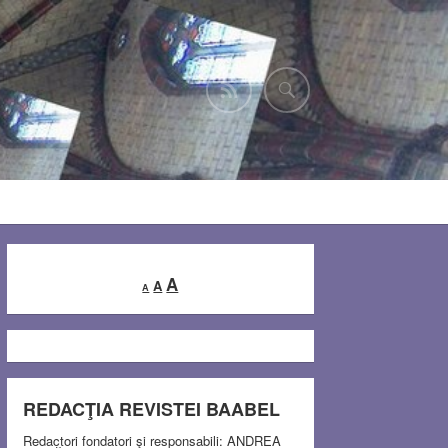
Decrease
Reset
Increase
A
A
A
font
font
font
size.
size.
size.
REDACŢIA REVISTEI BAABEL
Redactori fondatori şi responsabili: ANDREA