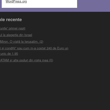
WordPress.org
ole recente
unile” primei nopți
 la alegerile din Israel
iron. O viață la Ierusalim. (2)
i și condiții” sau cum m-a costat 240 de Euro un
 unic de 1.95
ATAM şi alte poduri din viaţa mea (II)