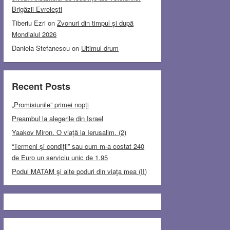
Brigăzii Evreiești
Tiberiu Ezri
on
Zvonuri din timpul și după
Mondialul 2026
Daniela Stefanescu
on
Ultimul drum
Recent Posts
„Promisiunile” primei nopți
Preambul la alegerile din Israel
Yaakov Miron. O viață la Ierusalim. (2)
“Termeni și condiții” sau cum m-a costat 240
de Euro un serviciu unic de 1.95
Podul MATAM şi alte poduri din viaţa mea (II)