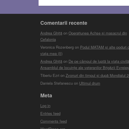
Comentarii recente
Andrea Ghiţă
on
Operațiunea Achse și masacrul din
Cefalonia
Veronica Rozenberg
on
Podul MATAM şi alte poduri d
viaţa mea (II)
Andrea Ghiţă
on
De pe câmpul de luptă la viața civilă
Ansamblul de locuințe ale veteranilor Brigăzii Evreieș
Tiberiu Ezri
on
Zvonuri din timpul și după Mondialul 
Daniela Stefanescu
on
Ultimul drum
Meta
Log in
Entries feed
Comments feed
WordPress.org