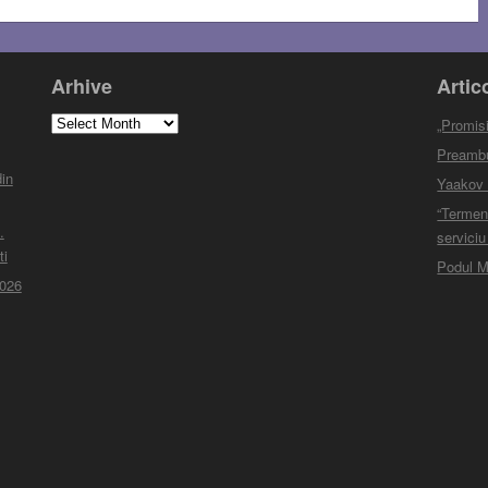
Arhive
Artic
Arhive
„Promisi
Preambul
in
Yaakov M
“Termen
.
serviciu
ti
Podul M
2026