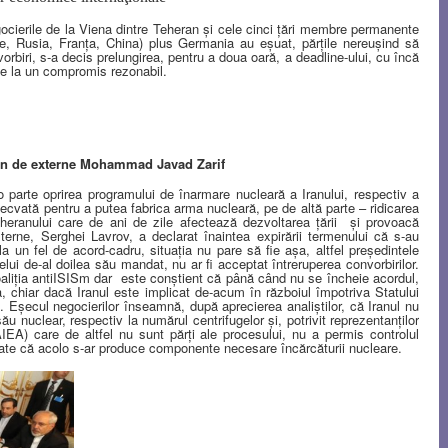
cierile de la Viena dintre Teheran şi cele cinci ţări membre permanente
ie, Rusia, Franţa, China) plus Germania au eşuat, părţile nereuşind să
orbiri, s-a decis prelungirea, pentru a doua oară, a deadline-ului, cu încă
ge la un compromis rezonabil.
nian de externe Mohammad Javad Zarif
o parte oprirea programului de înarmare nucleară a Iranului, respectiv a
ecvată pentru a putea fabrica arma nucleară, pe de altă parte – ridicarea
heranului care de ani de zile afectează dezvoltarea ţării
şi provoacă
terne, Serghei Lavrov, a declarat înaintea expirării termenului că s-au
 la un fel de acord-cadru, situaţia nu pare să fie aşa, altfel preşedintele
ui de-al doilea său mandat, nu ar fi acceptat întreruperea convorbirilor.
oaliţia antiISISm dar
este conştient că până când nu se încheie acordul,
, chiar dacă Iranul este implicat de-acum în războiul împotriva Statului
a. Eşecul negocierilor înseamnă, după aprecierea analiştilor, că Iranul nu
ău nuclear, respectiv la numărul centrifugelor şi, potrivit reprezentanţilor
IEA) care de altfel nu sunt părţi ale procesului, nu a permis controlul
ate că acolo s-ar produce componente necesare încărcăturii nucleare.