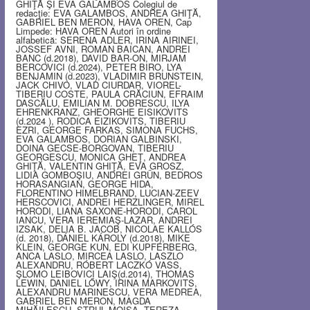
GHIŢĂ ŞI EVA GALAMBOS Colegiul de
redacţie: EVA GALAMBOS, ANDREA GHIŢĂ,
GABRIEL BEN MERON, HAVA OREN, Cap
Limpede: HAVA OREN Autori în ordine
alfabetică: SERENA ADLER, IRINA AIRINEI,
JOSSEF AVNI, ROMAN BAICAN, ANDREI
BANC (d.2018), DAVID BAR-ON, MIRJAM
BERCOVICI (d.2024), PETER BIRO, LYA
BENJAMIN (d.2023), VLADIMIR BRUNSTEIN,
JACK CHIVO, VLAD CIURDAR, VIOREL-
TIBERIU COSTE, PAULA CRĂCIUN, EFRAIM
DASCĂLU, EMILIAN M. DOBRESCU, ILYA
EHRENKRANZ, GHEORGHE EISIKOVITS
(d.2024 ), RODICA EIZIKOVITS, TIBERIU
EZRI, GEORGE FARKAS, SIMONA FUCHS,
EVA GALAMBOS, DORIAN GALBINSKI,
DOINA GECSE-BORGOVAN, TIBERIU
GEORGESCU, MONICA GHEŢ, ANDREA
GHIŢĂ, VALENTIN GHIŢĂ, EVA GROSZ,
LIDIA GOMBOŞIU, ANDREI GRÜN, BEDROS
HORASANGIAN, GEORGE HIDA,
FLORENTINO HIMELBRAND, LUCIAN-ZEEV
HERSCOVICI, ANDREI HERZLINGER, MIREL
HORODI, LIANA SAXONE-HORODI, CAROL
IANCU, VERA IEREMIAŞ-LAZAR, ANDREI
IZSAK, DELIA B. JACOB, NICOLAE KALLÓS
(d. 2018), DÁNIEL KÁROLY (d.2018), MIKE
KLEIN, GEORGE KUN, EDI KUPFERBERG,
ANCA LASLO, MIRCEA LASLO, LASZLO
ALEXANDRU, RÓBERT LACZKÓ VASS,
ŞLOMO LEIBOVICI LAIŞ(d.2014), THOMAS
LEWIN, DANIEL LŐWY, IRINA MARKOVITS,
ALEXANDRU MARINESCU, VERA MEDREA,
GABRIEL BEN MERON, MAGDA
MIHĂILESCU, STRUL MOISA, TEREZA