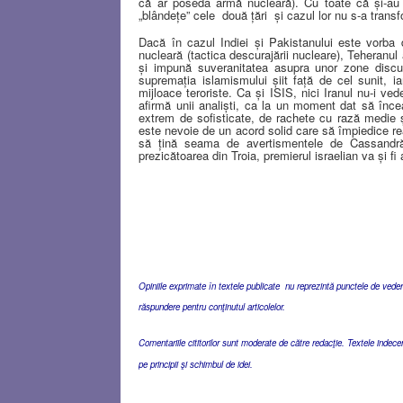
că ar poseda armă nucleară). Cu toate că şi-au 
„blândeţe” cele
două ţări
şi cazul lor nu s-a transf
Dacă în cazul Indiei şi Pakistanului este vorba d
nucleară (tactica descurajării nucleare), Teheranul 
şi impună suveranitatea asupra unor zone discut
supremaţia islamismului şiit faţă de cel sunit, i
mijloace teroriste. Ca şi ISIS, nici Iranul nu-i ved
afirmă unii analişti, ca la un moment dat să înc
extrem de sofisticate, de rachete cu rază medie ş
este nevoie de un acord solid care să împiedice rea
să ţină seama de avertismentele de Cassandră
prezicătoarea din Troia, premierul israelian va şi fi 
Opiniile exprimate în textele publicate nu reprezintă punctele de vedere 
răspundere pentru conţinutul articolelor.
Comentariile cititorilor sunt moderate de către redacţie. Textele indec
pe principii şi schimbul de idei.