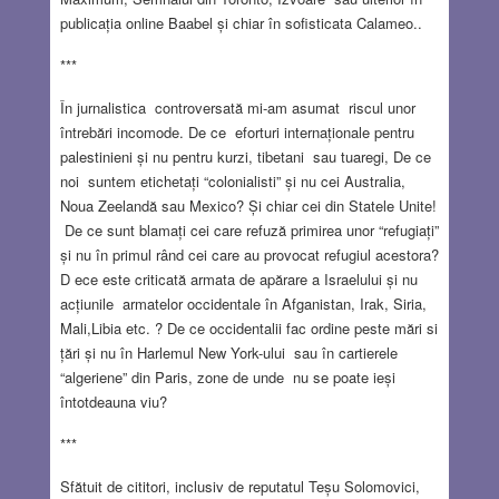
publicația online Baabel și chiar în sofisticata Calameo..
***
În jurnalistica controversată mi-am asumat riscul unor
întrebări incomode. De ce eforturi internaționale pentru
palestinieni și nu pentru kurzi, tibetani sau tuaregi, De ce
noi suntem etichetați “colonialisti” și nu cei Australia,
Noua Zeelandă sau Mexico? Și chiar cei din Statele Unite!
De ce sunt blamați cei care refuză primirea unor “refugiați”
și nu în primul rând cei care au provocat refugiul acestora?
D ece este criticată armata de apărare a Israelului și nu
acțiunile armatelor occidentale în Afganistan, Irak, Siria,
Mali,Libia etc. ? De ce occidentalii fac ordine peste mări si
țări și nu în Harlemul New York-ului sau în cartierele
“algeriene” din Paris, zone de unde nu se poate ieși
întotdeauna viu?
***
Sfătuit de cititori, inclusiv de reputatul Teșu Solomovici,