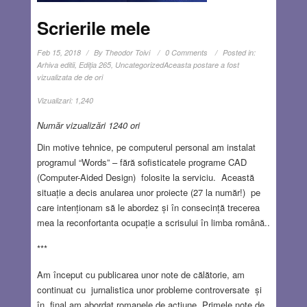
Scrierile mele
Feb 15, 2018
By
Theodor Toivi
0 Comments
Posted in:
Arhiva editii
,
Ediţia 265
,
Uncategorized
Aceasta postare a fost
vizualizata de de ori
Vizualizari:
1,240
Număr vizualizări 1240 ori
Din motive tehnice, pe computerul personal am instalat
programul “Words” – fără sofisticatele programe CAD
(Computer-Aided Design) folosite la serviciu. Această
situație a decis anularea unor proiecte (27 la număr!) pe
care intenționam să le abordez și în consecință trecerea
mea la reconfortanta ocupație a scrisului în limba română..
***
Am început cu publicarea unor note de călătorie, am
continuat cu jurnalistica unor probleme controversate și
în final am abordat romanele de acțiune. Primele note de