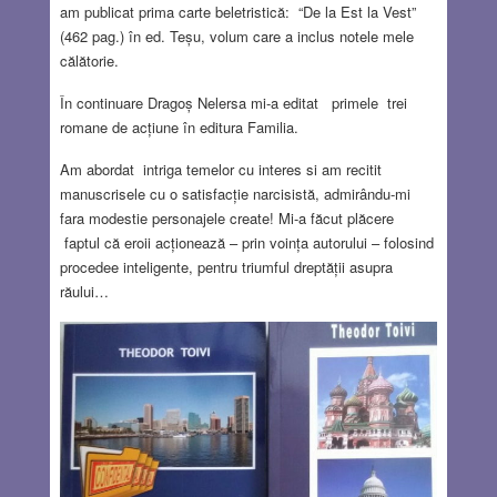
am publicat prima carte beletristică: “De la Est la Vest”
(462 pag.) în ed. Teșu, volum care a inclus notele mele
călătorie.
În continuare Dragoș Nelersa mi-a editat primele trei
romane de acțiune în editura Familia.
Am abordat intriga temelor cu interes si am recitit
manuscrisele cu o satisfacție narcisistă, admirându-mi
fara modestie personajele create! Mi-a făcut plăcere
faptul că eroii acționează – prin voința autorului – folosind
procedee inteligente, pentru triumful dreptății asupra
răului…