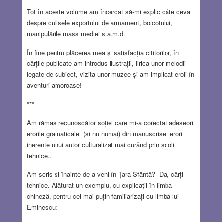
Tot în aceste volume am încercat să-mi explic câte ceva
despre culisele exportului de armament, boicotului,
manipulările mass mediei s.a.m.d.
În fine pentru plăcerea mea şi satisfacția cititorilor, în
cărțile publicate am introdus ilustrații, lirica unor melodii
legate de subiect, vizita unor muzee și am implicat eroii în
aventuri amoroase!
***
Am rămas recunoscător soției care mi-a corectat adeseori
erorile gramaticale (si nu numai) din manuscrise, erori
inerente unui autor culturalizat mai curând prin școli
tehnice..
Am scris și înainte de a veni în Țara Sfântă? Da, cărți
tehnice. Alăturat un exemplu, cu explicații în limba
chineză, pentru cei mai puțin familiarizați cu limba lui
Eminescu: