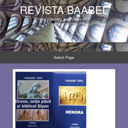
REVISTA BAABEL
ISSN 2734-4967, ISSN-L 2734-4967
Select Page