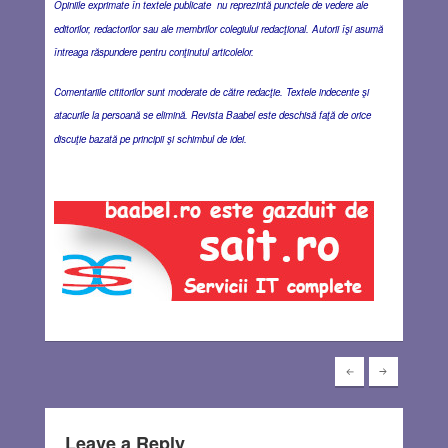
Opiniile exprimate în textele publicate nu reprezintă punctele de vedere ale
editorilor, redactorilor sau ale membrilor colegiului redacţional. Autorii îşi asumă
întreaga răspundere pentru conţinutul articolelor.
Comentariile cititorilor sunt moderate de către redacţie. Textele indecente şi
atacurile la persoană se elimină. Revista Baabel este deschisă faţă de orice
discuţie bazată pe principii şi schimbul de idei.
Leave a Reply