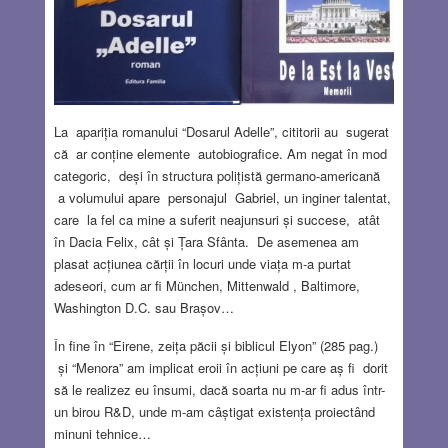
La apariția romanului “Dosarul Adelle”, cititorii au sugerat
că ar conține elemente autobiografice. Am negat în mod
categoric, deși în structura polițistă germano-americană
a volumului apare personajul Gabriel, un inginer talentat,
care la fel ca mine a suferit neajunsuri și succese, atât
în Dacia Felix, cât și Țara Sfânta. De asemenea am
plasat acțiunea cărții în locuri unde viața m-a purtat
adeseori, cum ar fi München, Mittenwald , Baltimore,
Washington D.C. sau Brașov…
În fine în “Eirene, zeița păcii și biblicul Elyon” (285 pag.)
și “Menora” am implicat eroii în acțiuni pe care aș fi dorit
să le realizez eu însumi, dacă soarta nu m-ar fi adus într-
un birou R&D, unde m-am câștigat existența proiectând
minuni tehnice…