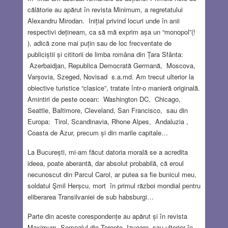
călătorie au apărut în revista Minimum, a regretatului
Alexandru Mirodan. Inițial privind locuri unde în anii
respectivi dețineam, ca să mă exprim așa un “monopol”(!
), adică zone mai puțin sau de loc frecventate de
publiciștii și cititorii de limba româna din Țara Sfânta:
Azerbaidjan, Republica Democrată Germană, Moscova,
Varșovia, Szeged, Novisad s.a.md. Am trecut ulterior la
obiective turistice “clasice”, tratate într-o manieră originală.
Amintiri de peste ocean: Washington DC, Chicago,
Seattle, Baltimore, Cleveland, San Francisco, sau din
Europa: Tirol, Scandinavia, Rhone Alpes, Andaluzia ,
Coasta de Azur, precum și din marile capitale…
La București, mi-am făcut datoria morală se a acredita
ideea, poate aberantă, dar absolut probabilă, că eroul
necunoscut din Parcul Carol, ar putea sa fie bunicul meu,
soldatul Şmil Herșcu, mort în primul război mondial pentru
eliberarea Transilvaniei de sub habsburgi…
Parte din aceste corespondențe au apărut și în revista
Maximum, Semnalul din Toronto, Izvoare sau ulterior în