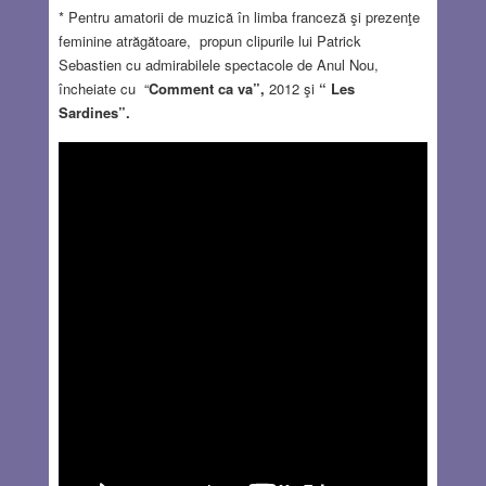
* Pentru amatorii de muzică în limba franceză şi prezenţe
feminine atrăgătoare, propun clipurile lui Patrick
Sebastien cu admirabilele spectacole de Anul Nou,
încheiate cu “
Comment ca va”,
2012 şi
“ Les
Sardines”.