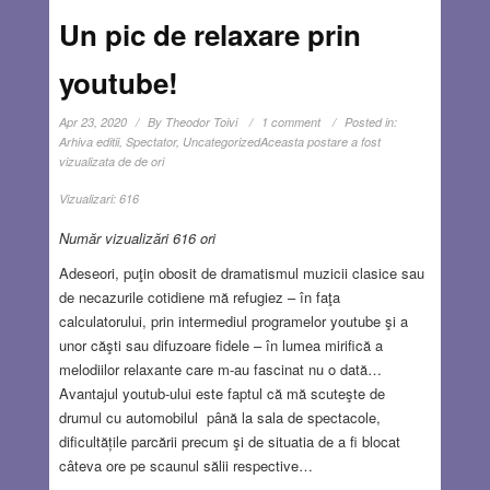
Un pic de relaxare prin
youtube!
Apr 23, 2020
By
Theodor Toivi
1 comment
Posted in:
Arhiva editii
,
Spectator
,
Uncategorized
Aceasta postare a fost
vizualizata de de ori
Vizualizari:
616
Număr vizualizări 616 ori
Adeseori, puţin obosit de dramatismul muzicii clasice sau
de necazurile cotidiene mă refugiez – în faţa
calculatorului, prin intermediul programelor youtube şi a
unor căşti sau difuzoare fidele – în lumea mirifică a
melodiilor relaxante care m-au fascinat nu o dată…
Avantajul youtub-ului este faptul că mă scuteşte de
drumul cu automobilul până la sala de spectacole,
dificultățile parcării precum şi de situatia de a fi blocat
câteva ore pe scaunul sălii respective…