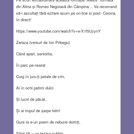
din Alina și Romeo Negoiasă din Câmpina… Va recomand
să-i ascultați fără ezitare acum pe on-line si post- Corona,
în direct!
https://www.youtube.com/watch?v=e-X1f5UzynY
Zaraza (versuri de Ion Pribegu)
Când apari, seniorita,
În parc pe-nserat
Curg în juru-ți petale de crin,
Ai în ochi patimi dulci
Și luciri de păcat,
Și ai trupul de șarpe felin!
Gura ta e-un poem de nebune dorinți,
Sânii tăi – un tezaur sublim,