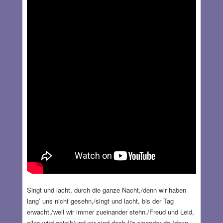
Singt und lacht, durch die ganze Nacht,/denn wir haben
lang’ uns nicht gesehn,/singt und lacht, bis der Tag
erwacht,/weil wir immer zueinander stehn./Freud und Leid,
alles wird geteilt/und wir sind doch für einander da,/denn