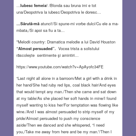
…
Iubesc femeia
! /Blonda sau bruna imi e tot
una/Deopotriva la iubesc/Deopotriva le doresc…
…Sărută-mă
atunci!/Si spune-mi vorbe dulci/Cu ele a ma-
mbata,/Si apoi sa fiu a ta…
*Melodii country: Dramatica melodie a lui David Houston
“Almost persuaded”.
Vocea trista a solistului
răscolește sentimente şi amintiri…
https://www.youtube.com/watch?v=ApAyofc34FE
“Last night all alone in a barroom/Met a girl with a drink in
her hand/She had ruby red lips, coal black hair/And eyes
that would tempt any man./Then she came and sat down
at my table/As she placed her soft hands in mine/I found
myself wanting to kiss her/For temptation was flowing like
wine./And I was almost persuaded to strip myself of my
pride/Almost persuaded to push my conscience
aside/Then we danced and she whispered, “I need
you,/Take me away from here and be my man.”/Then I