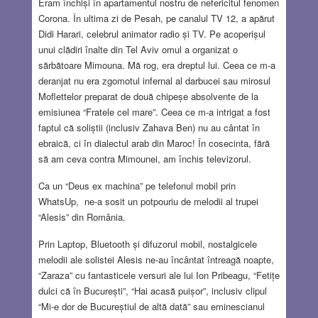
Eram închiși în apartamentul nostru de nefericitul fenomen
Corona. În ultima zi de Pesah, pe canalul TV 12, a apărut
Didi Harari, celebrul animator radio și TV. Pe acoperișul
unui clădiri înalte din Tel Aviv omul a organizat o
sărbătoare Mimouna. Mă rog, era dreptul lui. Ceea ce m-a
deranjat nu era zgomotul infernal al darbucei sau mirosul
Moflettelor preparat de două chipeșe absolvente de la
emisiunea “Fratele cel mare”. Ceea ce m-a intrigat a fost
faptul că soliștii (inclusiv Zahava Ben) nu au cântat în
ebraică, ci în dialectul arab din Maroc! În cosecinta, fără
să am ceva contra Mimounei, am închis televizorul.
Ca un “Deus ex machina” pe telefonul mobil prin
WhatsUp, ne-a sosit un potpouriu de melodii al trupei
“Alesis” din România.
Prin Laptop, Bluetooth și difuzorul mobil, nostalgicele
melodii ale solistei Alesis ne-au încântat întreagă noapte,
“Zaraza” cu fantasticele versuri ale lui Ion Pribeagu, “Fetițe
dulci că în București”, “Hai acasă puișor”, inclusiv clipul
“Mi-e dor de Bucureștiul de altă dată” sau eminescianul