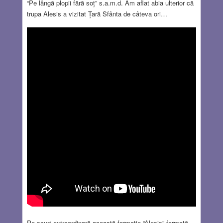
“Pe lângă plopii fără soț” s.a.m.d. Am aflat abia ulterior că
trupa Alesis a vizitat Țară Sfânta de câteva ori…
Pe scurt extraordinară această formație “Alesis” formată