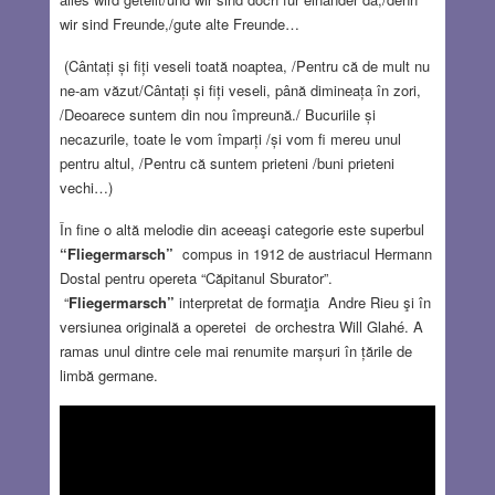
wir sind Freunde,/gute alte Freunde…
(Cântați și fiți veseli toată noaptea, /Pentru că de mult nu
ne-am văzut/Cântați și fiți veseli, până dimineața în zori,
/Deoarece suntem din nou împreună./ Bucuriile și
necazurile, toate le vom împarți /și vom fi mereu unul
pentru altul, /Pentru că suntem prieteni /buni prieteni
vechi…)
În fine o altă melodie din aceeaşi categorie este superbul
“Fliegermarsch”
compus in 1912 de austriacul Hermann
Dostal pentru opereta “Căpitanul Sburator”.
“
Fliegermarsch”
interpretat de formaţia Andre Rieu şi în
versiunea originală a operetei de orchestra Will Glahé. A
ramas unul dintre cele mai renumite marșuri în țările de
limbă germane.