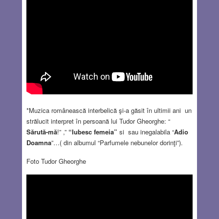
*Muzica românească interbelică şi-a găsit în ultimii ani un
strălucit interpret în persoană lui Tudor Gheorghe: “
Sărută-mă
!” ,”
“Iubesc femeia”
si sau inegalabila “
Adio
Doamna
”…( din albumul “Parfumele nebunelor dorinţi”).
Foto Tudor Gheorghe