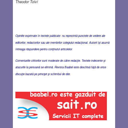
Theodor Toivi
Opiniile exprimate în textele publicate nu reprezintă punctele de vedere ale
editorilor, redactorilor sau ale membrilor colegiului redacţional. Autorii îşi asumă
întreaga răspundere pentru conţinutul articolelor.
Comentariile cititorilor sunt moderate de către redacţie. Textele indecente şi
atacurile la persoană se elimină. Revista Baabel este deschisă faţă de orice
discuţie bazată pe principii şi schimbul de idei.