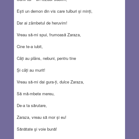
Ești un demon din vis care tulburi și minți,
Dar ai zâmbetul de heruvim!
Vreau să-mi spui, frumoasă Zaraza,
Cine te-a iubit,
Câți au plâns, nebuni, pentru tine
Și câți au murit!
Vreau să-mi dai gura-ți, dulce Zaraza,
Să mă-mbete mereu,
De-a ta sărutare,
Zaraza, vreau să mor și eu!
Sănătate şi voie bună!