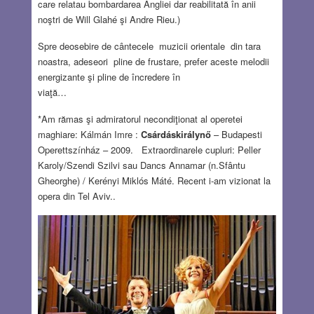
care relatau bombardarea Angliei dar reabilitată în anii
noştri de Will Glahé şi Andre Rieu.)
Spre deosebire de cântecele muzicii orientale din tara
noastra, adeseori pline de frustare, prefer aceste melodii
energizante şi pline de încredere în
viaţă…
*Am rămas şi admiratorul necondiţionat al operetei
maghiare: Kálmán Imre :
Csárdáskirálynő
– Budapesti
Operettszínház – 2009. Extraordinarele cupluri: Peller
Karoly/Szendi Szilvi sau Dancs Annamar (n.Sfântu
Gheorghe) / Kerényi Miklós Máté. Recent i-am vizionat la
opera din Tel Aviv..