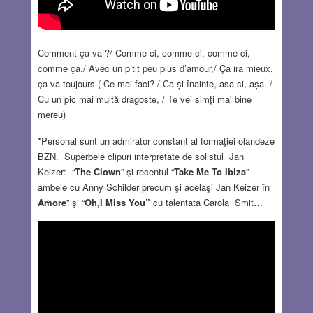
Comment ça va ?/ Comme ci, comme ci, comme ci,
comme ça./ Avec un p’tit peu plus d’amour,/ Ça ira mieux,
ça va toujours.( Ce mai faci? / Ca și înainte, asa si, așa. /
Cu un pic mai multă dragoste, / Te vei simți mai bine
mereu)
*Personal sunt un admirator constant al formaţiei olandeze
BZN. Superbele clipuri interpretate de solistul Jan
Keizer: “
The Clown
” şi recentul “
Take Me To Ibiza
”
ambele cu Anny Schilder precum şi acelaşi Jan Keizer în
Amore
” şi “
Oh,I Miss You”
cu talentata Carola Smit…