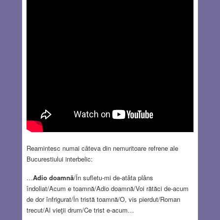
Reamintesc numai câteva din nemuritoare refrene ale
Bucurestiului interbelic:
…
Adio doamnă
/În sufletu-mi de-atâta plâns
îndoliat/Acum e toamnă/Adio doamnă/Voi rătăci de-acum
de dor înfrigurat/În tristă toamnă/O, vis pierdut/Roman
trecut/Al vieţii drum/Ce trist e-acum…