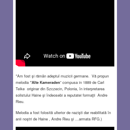
*Am fost şi rămân adeptul muzicii germane. Vă propun
melodia
“Alte Kameraden
” compusa in 1889 de Carl
Teike originar din Szczecin, Polonia, în interpretarea
solistului Haine şi îndeosebi a reputatei formaţii Andre
Rieu.
Melodia a fost folosită ulterior de nazişti dar reabilitată în
anii noştri de Haine , Andre Rieu şi …armata RFG.)