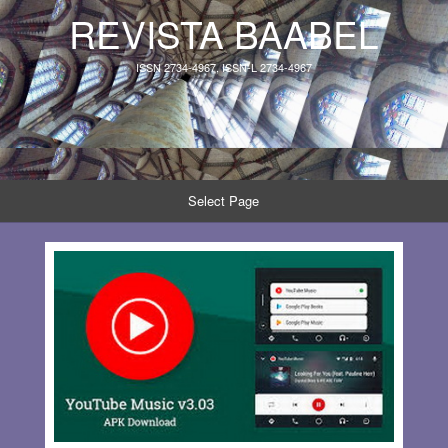
REVISTA BAABEL
ISSN 2734-4967, ISSN-L 2734-4967
Select Page