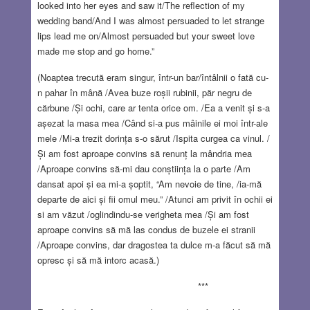
looked into her eyes and saw it/The reflection of my
wedding band/And I was almost persuaded to let strange
lips lead me on/Almost persuaded but your sweet love
made me stop and go home.”
(Noaptea trecută eram singur, într-un bar/întâlnii o fată cu-
n pahar în mână /Avea buze roșii rubinii, păr negru de
cărbune /Și ochi, care ar tenta orice om. /Ea a venit și s-a
așezat la masa mea /Când si-a pus mâinile ei moi într-ale
mele /Mi-a trezit dorința s-o sărut /Ispita curgea ca vinul. /
Și am fost aproape convins să renunț la mândria mea
/Aproape convins să-mi dau conștiința la o parte /Am
dansat apoi și ea mi-a șoptit, “Am nevoie de tine, /ia-mă
departe de aici și fii omul meu.” /Atunci am privit în ochii ei
si am văzut /oglindindu-se verigheta mea /Și am fost
aproape convins să mă las condus de buzele ei stranii
/Aproape convins, dar dragostea ta dulce m-a făcut să mă
opresc și să mă intorc acasă.)
***