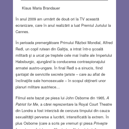
Klaus Maria Brandauer
În anul 2009 am urmărit de două ori la TV această
ecranizare, care în anul realizării a luat Premiul Juriului la
Cannes.
În perioada premergătoare Primului Război Mondial, Alfred
Redl, un copil rutean din Galiţia, a intrat într-o şcoală
militară şi a urcat pe treptele cele mai înalte ale Imperiului
Habsburgic, ajungând la conducerea contraspionajului
armatei austro-ungare. În final Redl s-a sinucis, fiind
şantajat de serviciile secrete ţariste – care au aflat de
înclinaţiile sale homosexuale – în scopul obţinerii unor
planuri militare austriece…
Filmul este bazat pe piesa lui John Osborne din 1965,
A
Patriot for Me
, a cărei reprezentare la Royal Court Theatre
din Londra a fost interzisă de cenzura timpului din cauza
sexualităţii perverse a lucrării, intensificată la extrem. În
plus Osborne (care a scris pe vremuri şi piesa
Priveşte