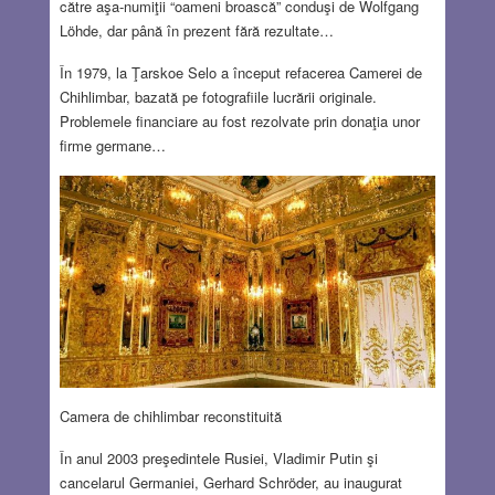
către aşa-numiţii “oameni broască” conduşi de Wolfgang
Löhde, dar până în prezent fără rezultate…
În 1979, la Ţarskoe Selo a început refacerea Camerei de
Chihlimbar, bazată pe fotografiile lucrării originale.
Problemele financiare au fost rezolvate prin donaţia unor
firme germane…
Camera de chihlimbar reconstituită
În anul 2003 preşedintele Rusiei, Vladimir Putin şi
cancelarul Germaniei, Gerhard Schröder, au inaugurat