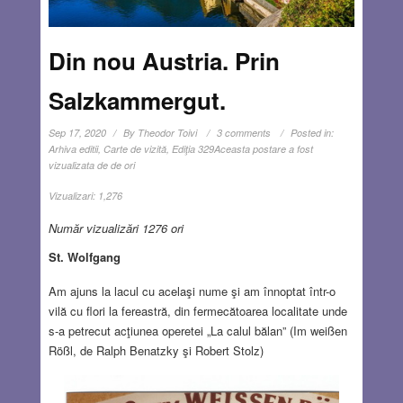
Din nou Austria. Prin
Salzkammergut.
Sep 17, 2020
By
Theodor Toivi
3 comments
Posted in:
Arhiva editii
,
Carte de vizită
,
Ediţia 329
Aceasta postare a fost
vizualizata de de ori
Vizualizari:
1,276
Număr vizualizări 1276 ori
St. Wolfgang
Am ajuns la lacul cu acelaşi nume şi am înnoptat într-o
vilă cu flori la fereastră, din fermecătoarea localitate unde
s-a petrecut acţiunea operetei „La calul bălan” (Im weißen
Rößl, de Ralph Benatzky şi Robert Stolz)