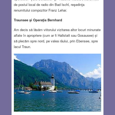
de postul local de radio din Bad Ischl, reşedinţa
renumitului compozitor Franz Lehar.
Traunsee şi Operaţia Bernhard
Am decis să lăsăm viitorului vizitarea altor locuri minunate
aflate în apropriere (cum ar fi Hallstatt sau Gosausee) și
să plecăm spre nord, pe valea râului, prin Ebensee, spre
lacul Traun.