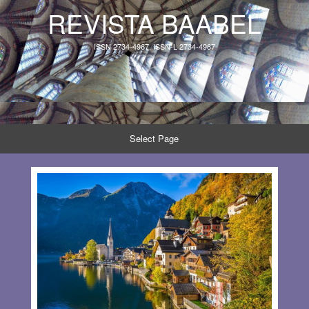
REVISTA BAABEL
ISSN 2734-4967, ISSN-L 2734-4967
Select Page