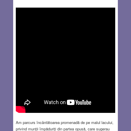
Am parcurs încântătoarea promenadă de pe malul lacului,
privind munţii împăduriţi din partea opusă, care sugerau