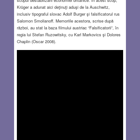
scopul destabilizării economiei britanice. În acest scop,
Krüger a adunat aici deţinuţi aduşi de la Auschwitz,
inclusiv tipograful slovac Adolf Burger şi falsificatorul rus
Salomon Smolianoff. Memoriile acestora, scrise după
război, au stat la baza filmului austriac “Falsificatorii”, în
regia lui Stefan Ruzowitsky, cu Karl Markovics şi Dolores
Chaplin (Oscar 2008).