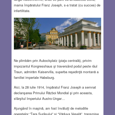
mama împăratului Franz Joseph, s-a tratat (cu succes) de
infertilitate.
Ne plimbăm prin Aubockplatz (piaţa centrală), privim
impozantul Kongresshaus şi traversând podul peste râul
Traun, admirăm Kaiservilla, superba reşedinţă montană a
familiei imperiale Habsburg.
Aici, la 28 iulie 1914, împăratul Franz Joseph a semnat
declanşarea Primului Război Mondial şi prin aceasta,
sfârşitul Imperiului Austro-Ungar…
Ajungând în maşină, am fost învăluiţi de melodiile
operetelor “Ţara Surâsului” şi “Văduva Veselă”, transmise