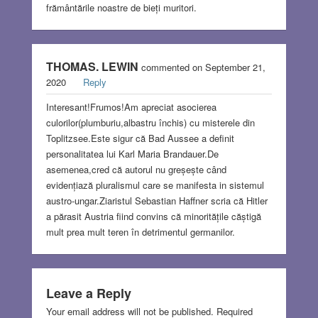
frământările noastre de bieți muritori.
THOMAS. LEWIN
commented on September 21,
2020
Reply
Interesant!Frumos!Am apreciat asocierea
culorilor(plumburiu,albastru închis) cu misterele din
Toplitzsee.Este sigur că Bad Aussee a definit
personalitatea lui Karl Maria Brandauer.De
asemenea,cred că autorul nu greșește când
evidențiază pluralismul care se manifesta in sistemul
austro-ungar.Ziaristul Sebastian Haffner scria că Hitler
a părasit Austria fiind convins că minoritățile căștigă
mult prea mult teren în detrimentul germanilor.
Leave a Reply
Your email address will not be published.
Required