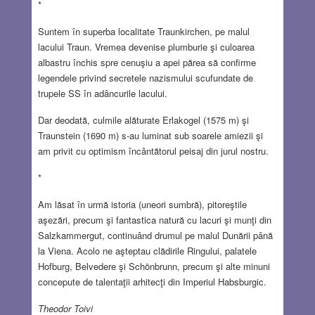
*
Suntem în superba localitate Traunkirchen, pe malul
lacului Traun. Vremea devenise plumburie şi culoarea
albastru închis spre cenuşiu a apei părea să confirme
legendele privind secretele nazismului scufundate de
trupele SS în adâncurile lacului.
Dar deodată, culmile alăturate Erlakogel (1575 m) şi
Traunstein (1690 m) s-au luminat sub soarele amiezii şi
am privit cu optimism încântătorul peisaj din jurul nostru.
*
Am lăsat în urmă istoria (uneori sumbră), pitoreştile
aşezări, precum şi fantastica natură cu lacuri şi munţi din
Salzkammergut, continuând drumul pe malul Dunării până
la Viena. Acolo ne aşteptau clădirile Ringului, palatele
Hofburg, Belvedere şi Schönbrunn, precum şi alte minuni
concepute de talentaţii arhitecţi din Imperiul Habsburgic.
Theodor Toivi