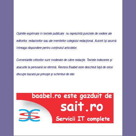
Opiniile exprimate în textele publicate nu reprezintă punctele de vedere ale
editorilor, redactorilor sau ale membrilor colegiului redacţional. Autorii îşi asumă
întreaga răspundere pentru conţinutul articolelor.
Comentariile cititorilor sunt moderate de către redacţie. Textele indecente şi
atacurile la persoană se elimină. Revista Baabel este deschisă faţă de orice
discuţie bazată pe principii şi schimbul de idei.