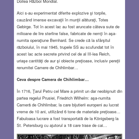
Doilea Război Mondial.
Aici s-au experimentat diferite explozive şi torpile,
cauzând imense excavaţii în munţii alăturaţi, Totes
Gebirge. Tot în acest lac au fost aruncate câteva sute de
milioane de lire sterline false, fabricate de nemţi în aşa-
numita operaţiune Bernhard. Se crede că la sfârşitul
războiului, în mai 1945, trupele SS au scufundat tot în
acest lac acte secrete privind cel de al III-lea Reich,
uriaşe cantităţi de aur şi obiecte preţioase, inclusiv pereţii
renumitei Camere de Chihlimbar…
Ceva despre Camera de Chihlimbar…
În 1716, Ţarul Petru cel Mare a primit un dar neobişnuit din
partea regelui Prusiei, Friedrich Wilhelm: aşa-numita
Cameră de Chihlimbar, la care bijutierii europeni au lucrat
vreme de 10 ani, utilizând 6 tone de materiale preţioase…
Fabuloasa lucrare a fost transportată de la Königsberg la
St. Petersburg cu ajutorul a 18 care trase de cai…