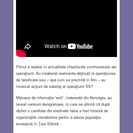
Filmul a readus în actualitate chestiunile controversate ale
operaţiunii. Au colaborat realmente deţinuţii la operaţiunea
de falsificare sau – aşa cum se prezintă în film – au
încercat acţiuni de sabotaj al operaţiunii SS?
Mijloace de informaţie “anti”, îndeosebi din Norvegia, au
lansat versiuni denigratoare, în care se afirmă că după
război o cantitate din sterlinele false a fost folosită de
organizaţiile clandestine pentru a aduce populaţia
evreiască în Ţara Sfântă…