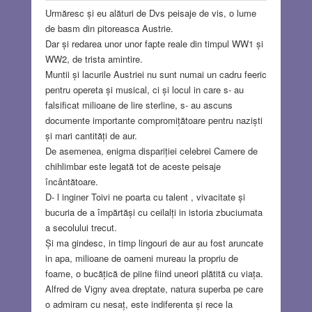
Urmăresc și eu alături de Dvs peisaje de vis, o lume
de basm din pitoreasca Austrie.
Dar și redarea unor unor fapte reale din timpul WW1 și
WW2, de trista amintire.
Muntii și lacurile Austriei nu sunt numai un cadru feeric
pentru opereta și musical, ci și locul in care s- au
falsificat milioane de lire sterline, s- au ascuns
documente importante compromițătoare pentru naziști
și mari cantități de aur.
De asemenea, enigma dispariției celebrei Camere de
chihlimbar este legată tot de aceste peisaje
încântătoare.
D- l inginer Toivi ne poarta cu talent , vivacitate și
bucuria de a împărtăși cu ceilalți in istoria zbuciumata
a secolului trecut.
Și ma gindesc, in timp lingouri de aur au fost aruncate
in apa, milioane de oameni mureau la propriu de
foame, o bucățică de piine fiind uneori plătită cu viața.
Alfred de Vigny avea dreptate, natura superba pe care
o admiram cu nesaț, este indiferenta și rece la