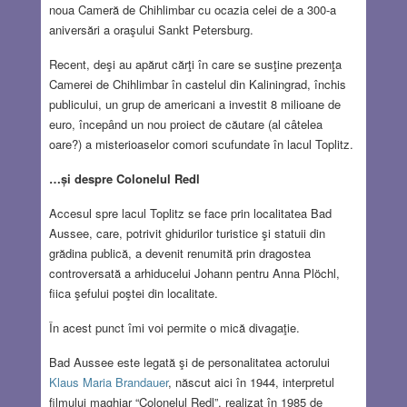
noua Cameră de Chihlimbar cu ocazia celei de a 300-a
aniversări a oraşului Sankt Petersburg.
Recent, deşi au apărut cărţi în care se susţine prezenţa
Camerei de Chihlimbar în castelul din Kaliningrad, închis
publicului, un grup de americani a investit 8 milioane de
euro, începând un nou proiect de căutare (al câtelea
oare?) a misterioaselor comori scufundate în lacul Toplitz.
…și despre Colonelul Redl
Accesul spre lacul Toplitz se face prin localitatea Bad
Aussee, care, potrivit ghidurilor turistice şi statuii din
grădina publică, a devenit renumită prin dragostea
controversată a arhiducelui Johann pentru Anna Plöchl,
fiica şefului poştei din localitate.
În acest punct îmi voi permite o mică divagaţie.
Bad Aussee este legată şi de personalitatea actorului
Klaus Maria Brandauer
, născut aici în 1944, interpretul
filmului maghiar “Colonelul Redl”, realizat în 1985 de