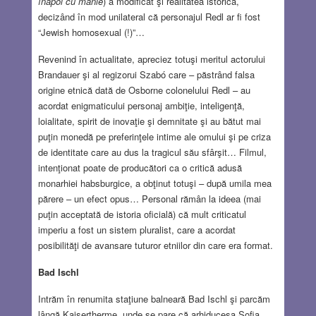
înapoi cu mânie
) a modificat şi realitatea istorică,
decizând în mod unilateral că personajul Redl ar fi fost
“Jewish homosexual (!)”…
Revenind în actualitate, apreciez totuşi meritul actorului
Brandauer şi al regizorui Szabó care – păstrând falsa
origine etnică dată de Osborne colonelului Redl – au
acordat enigmaticului personaj ambiţie, inteligenţă,
loialitate, spirit de inovaţie şi demnitate şi au bătut mai
puţin monedă pe preferinţele intime ale omului şi pe criza
de identitate care au dus la tragicul său sfârşit… Filmul,
intenţionat poate de producători ca o critică adusă
monarhiei habsburgice, a obţinut totuşi – după umila mea
părere – un efect opus… Personal rămân la ideea (mai
puţin acceptată de istoria oficială) că mult criticatul
imperiu a fost un sistem pluralist, care a acordat
posibilităţi de avansare tuturor etniilor din care era format.
Bad Ischl
Intrăm în renumita staţiune balneară Bad Ischl şi parcăm
lângă Kaisertherme, unde se pare că arhiducesa Sofia,