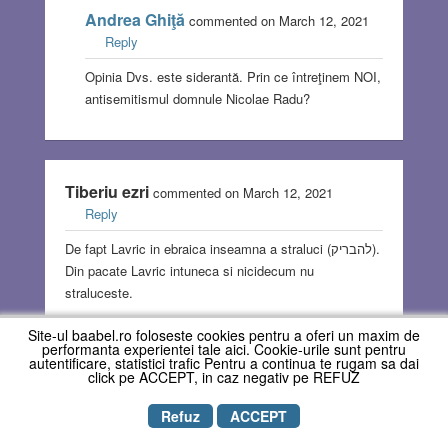
Andrea Ghiţă
commented on March 12, 2021
Reply
Opinia Dvs. este siderantă. Prin ce întreţinem NOI,
antisemitismul domnule Nicolae Radu?
Tiberiu ezri
commented on March 12, 2021
Reply
De fapt Lavric in ebraica inseamna a straluci (להבריק).
Din pacate Lavric intuneca si nicidecum nu
straluceste.
Site-ul baabel.ro foloseste cookies pentru a oferi un maxim de
performanta experientei tale aici. Cookie-urile sunt pentru
autentificare, statistici trafic Pentru a continua te rugam sa dai
Peter Dr. Singer
click pe ACCEPT, in caz negativ pe REFUZ
commented on March 11, 2021
Reply
Refuz
ACCEPT
Uniunea Europeana a oprit raspindirea si mai intensa a