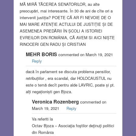
MĂ MIRĂ TĂCEREA SENATORILOR, au alte
preocupări, mai interesante. În 30 de ani de cîte ori a
intervenit justiția? POETE CĂ AR FI NEVOIE DE O
MAI MARE ATENȚIE ACTULUI DE JUSTIȚIE ȘI DE
ASEMENEA PREDĂRII ÎN ȘCOLI A ISTORIEI
EVREILOR DIN ROMÂNIA, CĂ AVEM SI AICI NIȘTE
RINOCERI GEN RADU ȘI CRISTIAN
MEHR BORIS
commented on March 19, 2021
Reply
dacă în parlament se discuta problema pensiilor,
retribuțiilor , era scandal, dar HOLOCAUSTUL nu
este o temă decît pentru alde LAVRIC, poate și pt.
alți negaționiști gen Bjoza.
Veronica Rozenberg
commented on
March 19, 2021
Reply
Va referiti la
Octav Bjoza – Asociaţia foştilor deţinuţi politici
din România