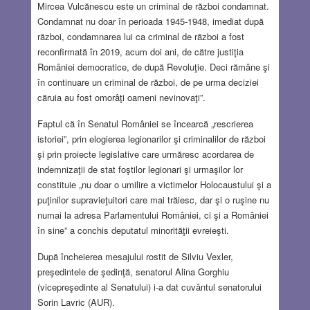
Mircea Vulcănescu este un criminal de război condamnat.
Condamnat nu doar în perioada 1945-1948, imediat după
război, condamnarea lui ca criminal de război a fost
reconfirmată în 2019, acum doi ani, de către justiţia
României democratice, de după Revoluţie. Deci rămâne şi
în continuare un criminal de război, de pe urma deciziei
căruia au fost omorâţi oameni nevinovaţi”.
Faptul că în Senatul României se încearcă „rescrierea
istoriei”, prin elogierea legionarilor şi criminalilor de război
şi prin proiecte legislative care urmăresc acordarea de
indemnizaţii de stat foştilor legionari şi urmaşilor lor
constituie „nu doar o umilire a victimelor Holocaustului şi a
puţinilor supravieţuitori care mai trăiesc, dar şi o ruşine nu
numai la adresa Parlamentului României, ci şi a României
în sine” a conchis deputatul minorităţii evreieşti.
După încheierea mesajului rostit de Silviu Vexler,
preşedintele de şedinţă, senatorul Alina Gorghiu
(vicepreşedinte al Senatului) i-a dat cuvântul senatorului
Sorin Lavric (AUR).