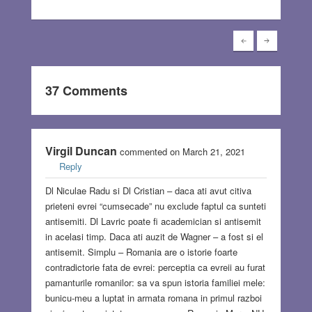
37 Comments
Virgil Duncan
commented on March 21, 2021
Reply
Dl Niculae Radu si Dl Cristian – daca ati avut citiva
prieteni evrei “cumsecade” nu exclude faptul ca sunteti
antisemiti. Dl Lavric poate fi academician si antisemit
in acelasi timp. Daca ati auzit de Wagner – a fost si el
antisemit. Simplu – Romania are o istorie foarte
contradictorie fata de evrei: perceptia ca evreii au furat
pamanturile romanilor: sa va spun istoria familiei mele:
bunicu-meu a luptat in armata romana in primul razboi