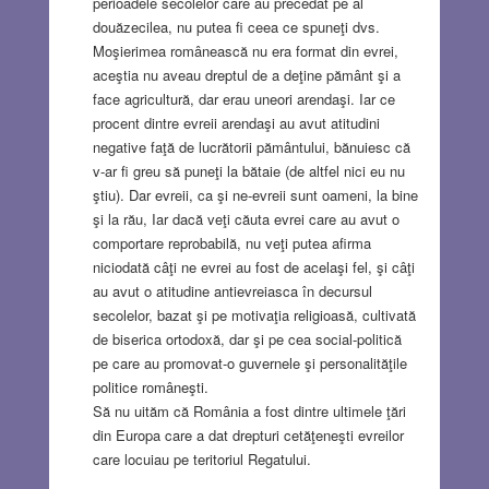
perioadele secolelor care au precedat pe al
douăzecilea, nu putea fi ceea ce spuneţi dvs.
Moşierimea românească nu era format din evrei,
aceştia nu aveau dreptul de a deţine pământ şi a
face agricultură, dar erau uneori arendaşi. Iar ce
procent dintre evreii arendaşi au avut atitudini
negative faţă de lucrătorii pământului, bănuiesc că
v-ar fi greu să puneţi la bătaie (de altfel nici eu nu
ştiu). Dar evreii, ca şi ne-evreii sunt oameni, la bine
şi la rău, Iar dacă veţi căuta evrei care au avut o
comportare reprobabilă, nu veţi putea afirma
niciodată câţi ne evrei au fost de acelaşi fel, şi câţi
au avut o atitudine antievreiasca în decursul
secolelor, bazat şi pe motivaţia religioasă, cultivată
de biserica ortodoxă, dar şi pe cea social-politică
pe care au promovat-o guvernele şi personalităţile
politice româneşti.
Să nu uităm că România a fost dintre ultimele ţări
din Europa care a dat drepturi cetăţeneşti evreilor
care locuiau pe teritoriul Regatului.