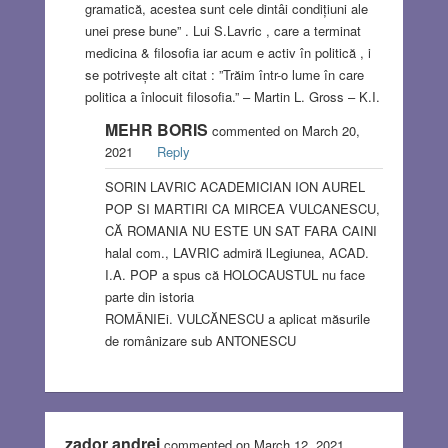
gramatică, acestea sunt cele dintâi condițiuni ale
unei prese bune” . Lui S.Lavric , care a terminat
medicina & filosofia iar acum e activ în politică , i
se potrivește alt citat : ”Trăim într-o lume în care
politica a înlocuit filosofia.” – Martin L. Gross – K.I.
MEHR BORIS
commented on March 20,
2021
Reply
SORIN LAVRIC ACADEMICIAN ION AUREL
POP SI MARTIRI CA MIRCEA VULCANESCU,
CĂ ROMANIA NU ESTE UN SAT FARA CAINI
halal com., LAVRIC admiră lLegiunea, ACAD.
I.A. POP a spus că HOLOCAUSTUL nu face
parte din istoria
ROMÂNIEi. VULCĂNESCU a aplicat măsurile
de românizare sub ANTONESCU
zador andrei
commented on March 12, 2021