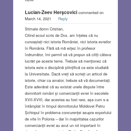
Lucian-Zeev Herşcovici
commented on
March 14, 2021
Reply
Stimate domn Cristian,
Citind ecoul scris de Dvs. am înțeles că nu
cunoașteți nici istoria României, nici istoria evreilor
în România. Fără să mă erijez în profesor
îndrumător, îmi permit să vă propun să citiți câteva
lucrări pe aceste teme. Trebuie să menționez că
istoria este o disciplină științifică ce este studiată
la Universitate. Dacă vreți să scrieți un articol de
istorie, chiar ca amator, trebuie să vă documentați.
Este adevărat că au existat unele dispute între
domnitorii români și comercianții evrei în secolele
XVII-XVIII, dar acestea au fost rare, așa cum s-a
întâmplat în timpul domnitorului Moldovei Petru
Șchiopul în problema concurenței asupra exportului
de vite în Polonia – dar în majoritatea cazurilor
comercianții evrei au avut un rol important în