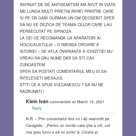
INVINUIT DE DE ANTISEMITSM AM AVUT IN VIATA
ME LUNGA MULTI PRIETNI RVREI PRINTRE CARE
SI PE DR GABI GURMAN UN OM DEOSEBIT SPER
SA NU SE DEZICA DE TEAMA CELOR CARE L-AU
PERSECUTAT PE SPINOZA
LA CEI CE RECOMANDA CA APARATORI AI
HOLOCAUSTULUI – O IMENSA OROARE A
ISTORIEI – SE AFLA OVARIANTA A ICHIZITIEI NU
VREAU SA DAU NUME DAR SA STI CAII
CUNOASTEM
SPER SA POSTATI COMENTARIUL MEU SI SA-
ÏNTELEGETI MESAJUL
STITI CE A SPUS VULCANESCU ? SA NU NE
RAZBUNATI !
Klein Ivan
commented on March 13, 2021
Reply
N.R. – Prin comentariul dvs mi l-ați reamintit pe
Caragiale : „Pentru un român care știe a citi, cel
mai greu lucru e să nu scrie” & „Cinste și