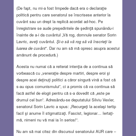
(De fapt, nu mi-a fost limpede dacă era o declaraţie
politică pentru care senatorul se înscrisese anterior la
cuvânt sau un drept la replică acordat ad-hoc. Pe
înregistrare se aude preşedintele de şedinţă spunându-i
înainte de a-i da cuvântul „Vă rog, domnule senator Sorin
Lavric, aveţi cuvântul.
Şi-o să vă rog să vă înscrieţi la
luarea de cuvânt
”. Dar nu am să mă opresc asupra acestui
amănunt de procedură.)
Acesta nu numai că a reiterat intenţia de a continua să
vorbească cu „veneraţie despre martiri, despre eroi şi
despre acei deţinuţi politici a căror singură vină a fost că
s-au opus comunismului”, ci a promis că va continua să
facă astfel de elogii pentru că s-a dovedit că „este pe
drumul cel bun”. Adresându-se deputatului Silviu Vexler,
senatorul Sorin Lavric a spus: „Recurgeţi la acelaşi tertip
facil şi anume îl stigmatizaţi. Fascist, legionar… Iertaţi-
mă, nimeni nu vă mai ia în serios!”.
Nu am să mai citez din discursul senatorului AUR care –