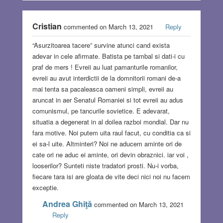
Cristian
commented on March 13, 2021
Reply
“Asurzitoarea tacere” survine atunci cand exista
adevar in cele afirmate. Batista pe tambal si dati-i cu
praf de mers ! Evreii au luat pamanturile romanilor,
evreii au avut interdictii de la domnitorii romani de-a
mai tenta sa pacaleasca oameni simpli, evreii au
aruncat in aer Senatul Romaniei si tot evreii au adus
comunismul, pe tancurile sovietice. E adevarat,
situatia a degenerat in al doilea razboi mondial. Dar nu
fara motive. Noi putem uita raul facut, cu conditia ca si
ei sa-l uite. Altminteri? Noi ne aducem aminte ori de
cate ori ne aduc ei aminte, ori devin obraznici. iar voi ,
looserilor? Sunteti niste tradatori prosti. Nu-i vorba,
fiecare tara isi are gloata de vite deci nici noi nu facem
exceptie.
Andrea Ghiţă
commented on March 13, 2021
Reply