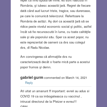
repet că fiind spusă de mine, eu sunt născută în
România, şi iubesc această ţară. Regret de fiecare
dată când aud lucruri triste, tragice, sau dureroase,
pe care le comunică televizorul. Referitoare la
România de astăzi. Aş dori ca această ţară să se
ridice peste nivelul economic social şi politic, astfel
încât să fie recunoscută în lume, cu toate calităţile
sale şi ale poporului său. Sper ca acest popor, nu
este reprezentat de oameni ca dvs sau colegul
dvs, dl Radu Nicolae.
Am convingerea că afirmaţiile dvs nu
caracterizează decât o foarte mică parte a acestui
popor frumos şi demn.
gabriel gurm
commented on March 14, 2021
Reply
Ati uitat un amanunt ff important: evreii au adus si
COVID 19 ca sa imbogateasca cu vaccinul ,
intrucat directorul de la Pfeizer e evreu!!!
GBM