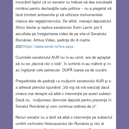
invocând faptul că un senator nu trebuie să dea socoteală
nimănui pentru declaraţiile sale politice – nu a pregetat să
facă trimiteri antisemite şi să utilizeze instrumentele
clasice ale negaţionismului. De altfel, mesajul deputatului
Silviu Vexler şi replica senatorului Sorin Lavric pot fi
ascultate pe înregistrarea video de pe site-ul Senatului
României. Arhiva Video, şedinţa din 8 martie
2021
https://www.senat.ro/live.aspx.
Cuvintele senatorului AUR nu m-au uimit, era de aşteptat
să nu se „dezică nici o iotă”. În schimb m-au mâhnit şi m-
au îngrijorat cele petrecute DUPĂ luarea sa de cuvânt.
Preşedintele de şedinţă i-a mulţumit senatorului AUR şi s-
a adresat plenului spunând: „Vă rog să mă sesizaţi
dacă
cineva mai doreşte să aibă o intervenţie pe acest subiect.
Dacă nu, mulţumesc domnule deputat pentru prezenţa în
Senatul României şi vom continua ordinea de zi”.
Niciun senator nu a dorit să aibă o intervenţie pe subiectul
umilirii victimelor Holocaustului din România şi nici al