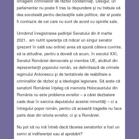
omagierii criminalilor de război condamnaţi. Desigur, un
parlamentar nu poate fi tras la răspundere şi nu trebuie să
dea socoteală pentru declaraţiile sale politice, dar el poate
fi contrazis de cei care nu sunt de acord cu opiniile sale.
Urmărind înregistrarea şedinţei Senatului din 8 martie
2021, am nutrit speranţa că măcar un singur senator
(prezent în sală sau online) avea să spună câteva cuvinte,
să ia atitudine, pentru a dovedi că acum, în secolul XXI,
Senatul României democrate şi membre UE, alcătuit din
reprezentanţii poporului român, se delimitează de crimele
regimului Antonescu şi de tentativele de reabilitare a
criminalilor de război şi a ideologiei legionare. Să arate că
senatorii României înţeleg că memoria Holocaustului din
România nu este problema evreilor – a cărei dezbatere
cade doar în sarcina deputatului acestei minorităţi – ci a
întregului popor român, pentru că această tragedie nu face
parte doar din istoria evreilor, ci şi a României.
Nu pot să nu mă întreb dacă tăcerea senatorilor a fost un
semn al indiferenţei sau al aprobării?