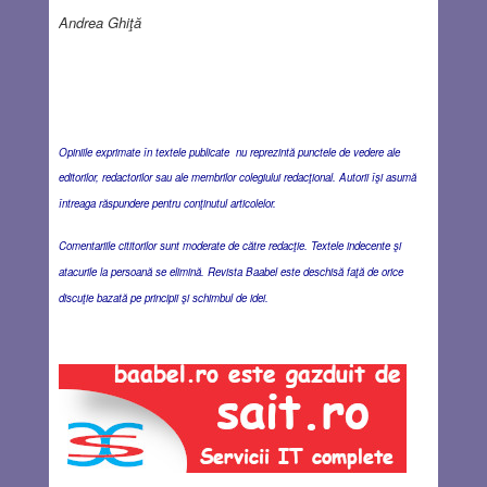
Andrea Ghiţă
Opiniile exprimate în textele publicate nu reprezintă punctele de vedere ale
editorilor, redactorilor sau ale membrilor colegiului redacţional. Autorii îşi asumă
întreaga răspundere pentru conţinutul articolelor.
Comentariile cititorilor sunt moderate de către redacţie. Textele indecente şi
atacurile la persoană se elimină. Revista Baabel este deschisă faţă de orice
discuţie bazată pe principii şi schimbul de idei.