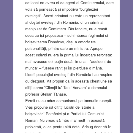
acționat ca evreu ci ca agent al Cominternului, care
voia să pornească și împotriva ”burgheziei
evreiești”. Acest criminat nu este un reprezentant
al obștei evreiești din România, ci un criminal
manipulat de Comintern. Din fericire, nu a reușit
ceea ce iși propusese – schimbarea regimului și
bolșevizarea României, deși a omorât trei
personalități, printre care un ministru. Apropo,
acest individ nu era la prima lui încercare teroristă:
mai avusese cel puțin două, în una – ”accident de
muncă” – fusese rănit și își pierduse o mână.
Liderii populației evreiești din România l-au respins
cu dezgust. Vă propun ca în această chestiune să
citiți carea ”Clienții lu’ Tanti Varvara” a domnului
profesor Stelian Tănase.
Evreii nu au adus comunismul pe tancurile rusești.
V-aș propune să cititți lucrări de istorie a
bolșevizării României și a Partidului Comunist
Român. Nu vreau să intru mai mult în această
problemă, o las pentru altă dată. Adaug doar că în