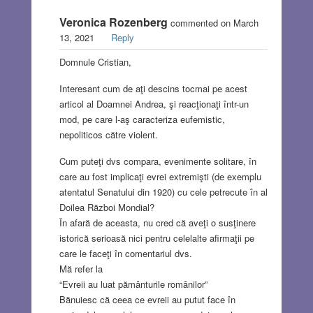
Veronica Rozenberg
commented on March
13, 2021
Reply
Domnule Cristian,
Interesant cum de aţi descins tocmai pe acest
articol al Doamnei Andrea, şi reacţionaţi într-un
mod, pe care l-aş caracteriza eufemistic,
nepoliticos către violent.
Cum puteţi dvs compara, evenimente solitare, în
care au fost implicaţi evrei extremişti (de exemplu
atentatul Senatului din 1920) cu cele petrecute în al
Doilea Război Mondial?
În afară de aceasta, nu cred că aveţi o susţinere
istorică serioasă nici pentru celelalte afirmaţii pe
care le faceţi în comentariul dvs.
Mă refer la
“Evreii au luat pământurile românilor”
Bănuiesc că ceea ce evreii au putut face în