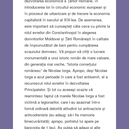
dezvoltarea economică a Țărilor Române, în
introducerea lor în circuitul economic european și
în procesul de urbanizare și de trecere la economia
capitalistă în secolul al XIX-lea. De asemenea,
este important să cunoașteți câte ceva cu privire la
rolul evreilor din Constantinopol în alegerea
domnitorilor Moldovei și Țării Românești în calitate
de împrumutători de bani pentru cumpărarea
scaunului domnesc. Vă propun să citiți o lucrare
monumentală a unui istoric român de mare valoare,
din generația mai veche, ”Istoria comerțului
românesc” de Nicolae Iorga. Apropo, deși Nicolae
Iorga a avut perioade în care a fost antisemit, el a
recunoscut rolul evreilor în dezvoltarea
Principatelor. Și tot cu aceeași ocazie vă
reamintesc faptul că marele Nicolae Iorga a fost
victimă a legionarilor, care l-au asasinat într-o
formă ordinară datorită atitudinii lui antinaziste și
anticodreniste (eu adaug: să-i fie memoria
binecuvântată); apropo, portretul lui apare pe
bancnota de 1 leu). Aș putea să adaug și alte