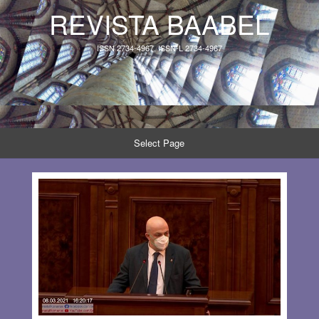
REVISTA BAABEL
ISSN 2734-4967, ISSN-L 2734-4967
Select Page