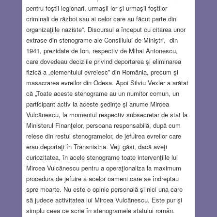
pentru foştii legionari, urmaşii lor şi urmaşii foştilor
criminali de război sau ai celor care au făcut parte din
organizaţiile naziste”. Discursul a început cu citarea unor
extrase din stenograme ale Consiliului de Miniştri, din
1941, prezidate de Ion, respectiv de Mihai Antonescu,
care dovedeau deciziile privind deportarea şi eliminarea
fizică a „elementului evreiesc” din România, precum şi
masacrarea evreilor din Odesa. Apoi Silviu Vexler a arătat
că „Toate aceste stenograme au un numitor comun, un
participant activ la aceste şedinţe şi anume Mircea
Vulcănescu, la momentul respectiv subsecretar de stat la
Ministerul Finanţelor, persoana responsabilă, după cum
reiese din restul stenogramelor, de jefuirea evreilor care
erau deportaţi în Transnistria. Veţi găsi, dacă aveţi
curiozitatea, în acele stenograme toate intervenţiile lui
Mircea Vulcănescu pentru a operaţionaliza la maximum
procedura de jefuire a acelor oameni care se îndreptau
spre moarte. Nu este o opinie personală şi nici una care
să judece activitatea lui Mircea Vulcănescu. Este pur şi
simplu ceea ce scrie în stenogramele statului român.