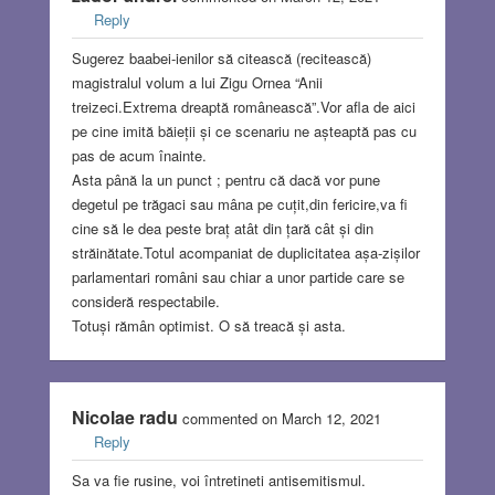
Reply
Sugerez baabei-ienilor să citească (recitească)
magistralul volum a lui Zigu Ornea “Anii
treizeci.Extrema dreaptă românească”.Vor afla de aici
pe cine imită băieții și ce scenariu ne așteaptă pas cu
pas de acum înainte.
Asta până la un punct ; pentru că dacă vor pune
degetul pe trăgaci sau mâna pe cuțit,din fericire,va fi
cine să le dea peste braț atât din țară cât și din
străinătate.Totul acompaniat de duplicitatea așa-zișilor
parlamentari români sau chiar a unor partide care se
consideră respectabile.
Totuși rămân optimist. O să treacă și asta.
Nicolae radu
commented on March 12, 2021
Reply
Sa va fie rusine, voi întretineti antisemitismul.