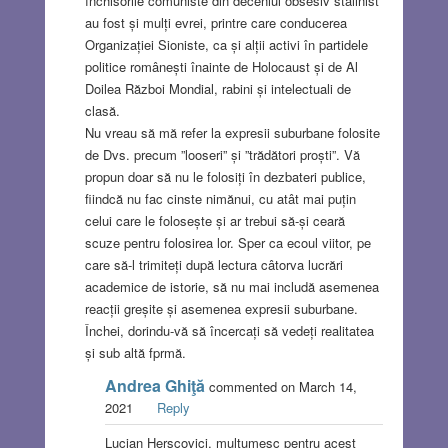
închisorile comuniste din deceniul obsesiv stalinist
au fost și mulți evrei, printre care conducerea
Organizației Sioniste, ca și alții activi în partidele
politice românești înainte de Holocaust și de Al
Doilea Război Mondial, rabini și intelectuali de
clasă.
Nu vreau să mă refer la expresii suburbane folosite
de Dvs. precum ”looseri” și ”trădători proști”. Vă
propun doar să nu le folosiți în dezbateri publice,
fiindcă nu fac cinste nimănui, cu atât mai puțin
celui care le folosește și ar trebui să-și ceară
scuze pentru folosirea lor. Sper ca ecoul viitor, pe
care să-l trimiteți după lectura câtorva lucrări
academice de istorie, să nu mai includă asemenea
reacții greșite și asemenea expresii suburbane.
Închei, dorindu-vă să încercați să vedeți realitatea
și sub altă fprmă.
Andrea Ghiţă
commented on March 14,
2021
Reply
Lucian Herşcovici, mulţumesc pentru acest