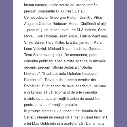
lucrări istorice, unele scrise de istorici români,
precum Constantin C. Giurescu, Paul
Cernovodeanu, Gheorghe Platon, Dumitru Vitcu
Augusta Costiuc-Radosav, Adrian Cioflâncă și alții
– precum și de istorici evrei, ca M.A.Halevy, Carol
Iancu, Liviu Rotman, Jean Ancel, Felicia Waldman,
Silviu Sanie, Hary Kuller, Lya Benjamin, I. Kara,
Leon Volovici, Michael Shafir, Ladislau Gyemant ,
Teșu Solomovici și alții. De asemenea, puteți
consulta publicații specializate apărute în ultimele
decenii, precum ”Studia Judaica”, ”Studia
Hebraica”, ”Studia et acta historiae Iudaeorum
Romaniae”, ”Revista de istorie a evreilor din
România”. Sunt scrieri de nivel academic, pe care
îndrăznesc să vă recomand de a le consulta
înainte de a face afirmații istorice de acest fel,
pentru a evita afirmațiile gratuite.
În privința atentatului cunoscut ca ”bomba de la
Senat”, nimeni nu neagă că a fost o crimă teroristă
a lui Max Goldstein și a acoliților săi. Dar el nu a