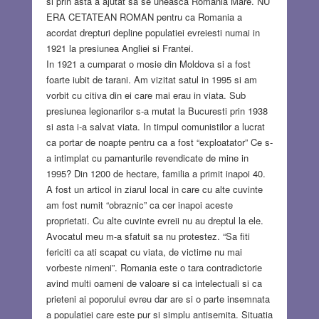
si prin asta a ajutat sa se uneasca Romania Mare. NU
ERA CETATEAN ROMAN pentru ca Romania a
acordat drepturi depline populatiei evreiesti numai in
1921 la presiunea Angliei si Frantei.
In 1921 a cumparat o mosie din Moldova si a fost
foarte iubit de tarani. Am vizitat satul in 1995 si am
vorbit cu citiva din ei care mai erau in viata. Sub
presiunea legionarilor s-a mutat la Bucuresti prin 1938
si asta i-a salvat viata. In timpul comunistilor a lucrat
ca portar de noapte pentru ca a fost “exploatator” Ce s-
a intimplat cu pamanturile revendicate de mine in
1995? Din 1200 de hectare, familia a primit inapoi 40.
A fost un articol in ziarul local in care cu alte cuvinte
am fost numit “obraznic” ca cer inapoi aceste
proprietati. Cu alte cuvinte evreii nu au dreptul la ele.
Avocatul meu m-a sfatuit sa nu protestez. “Sa fiti
fericiti ca ati scapat cu viata, de victime nu mai
vorbeste nimeni”. Romania este o tara contradictorie
avind multi oameni de valoare si ca intelectuali si ca
prieteni ai poporului evreu dar are si o parte insemnata
a populatiei care este pur si simplu antisemita. Situatia