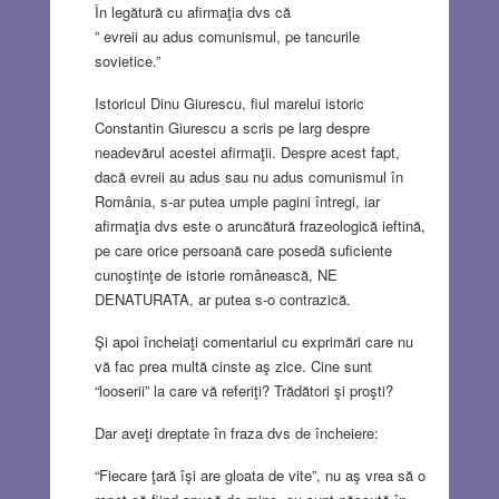
În legătură cu afirmaţia dvs că
” evreii au adus comunismul, pe tancurile
sovietice.”
Istoricul Dinu Giurescu, fiul marelui istoric
Constantin Giurescu a scris pe larg despre
neadevărul acestei afirmaţii. Despre acest fapt,
dacă evreii au adus sau nu adus comunismul în
România, s-ar putea umple pagini întregi, iar
afirmaţia dvs este o aruncătură frazeologică ieftină,
pe care orice persoană care posedă suficiente
cunoştinţe de istorie românească, NE
DENATURATA, ar putea s-o contrazică.
Şi apoi încheiaţi comentariul cu exprimări care nu
vă fac prea multă cinste aş zice. Cine sunt
“looserii” la care vă referiţi? Trădători şi proşti?
Dar aveţi dreptate în fraza dvs de încheiere:
“Fiecare ţară îşi are gloata de vite”, nu aş vrea să o