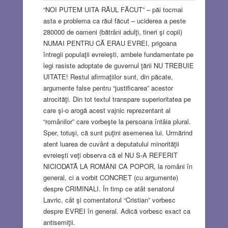
“NOI PUTEM UITA RĂUL FĂCUT” – păi tocmai
asta e problema ca răul făcut – uciderea a peste
280000 de oameni (bătrâni adulţi, tineri şi copii)
NUMAI PENTRU CĂ ERAU EVREI, prigoana
întregii populaţii evreieşti, ambele fundamentate pe
legi rasiste adoptate de guvernul ţării NU TREBUIE
UITATE! Restul afirmaţiilor sunt, din păcate,
argumente false pentru “justificarea” acestor
atrocităţi. Din tot textul transpare superioritatea pe
care şi-o arogă acest vajnic reprezentant al
“românilor” care vorbeşte la persoana întâia plural.
Sper, totuşi, că sunt puţini asemenea lui. Urmărind
atent luarea de cuvânt a deputatului minorităţii
evreieşti veţi observa că el NU S-A REFERIT
NICIODATĂ LA ROMÂNI CA POPOR, la români în
general, ci a vorbit CONCRET (cu argumente)
despre CRIMINALI. În timp ce atât senatorul
Lavric, cât şi comentatorul “Cristian” vorbesc
despre EVREI în general. Adică vorbesc exact ca
antisemiţii.