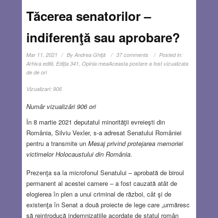
Tăcerea senatorilor –
indiferenţă sau aprobare?
Mar 11, 2021
By
Andrea Ghiţă
37 comments
Posted in:
Arhiva editii
,
Ediţia 341
,
Opinia mea
Aceasta postare a fost vizualizata
de de ori
Vizualizari:
906
Număr vizualizări 906 ori
În 8 martie 2021 deputatul minorităţii evreieşti din
România, Silviu Vexler, s-a adresat Senatului României
pentru a transmite un
Mesaj privind protejarea memoriei
victimelor Holocaustului din România
.
Prezenţa sa la microfonul Senatului – aprobată de biroul
permanent al acestei camere – a fost cauzată atât de
elogierea în plen a unui criminal de război, cât şi de
existenţa în Senat a două proiecte de lege care „urmăresc
să reintroducă indemnizațiile acordate de statul român