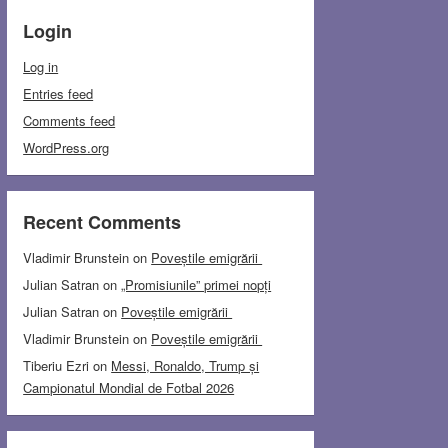
Login
Log in
Entries feed
Comments feed
WordPress.org
Recent Comments
Vladimir Brunstein
on
Poveștile emigrării
Julian Satran
on
„Promisiunile” primei nopți
Julian Satran
on
Poveștile emigrării
Vladimir Brunstein
on
Poveștile emigrării
Tiberiu Ezri
on
Messi, Ronaldo, Trump și
Campionatul Mondial de Fotbal 2026