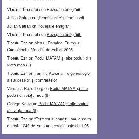
Vladimir Brunstein
on
Poveștile emigrării
Julian Satran
on
„Promisiunile” primei nopți
Julian Satran
on
Poveștile emigrării
Vladimir Brunstein
on
Poveștile emigrării
Tiberiu Ezri
on
Messi, Ronaldo, Trump și
Campionatul Mondial de Fotbal 2026
Tiberiu Ezri
on
Podul MATAM şi alte poduri din
viaţa mea (II)
Tiberiu Ezri
on
Familia Kahána – o genealogie
a succeselor şi contrastelor
Veronica Rozenberg
on
Podul MATAM şi alte
poduri din viaţa mea (II)
George Konig
on
Podul MATAM şi alte poduri
din viaţa mea (II)
Tiberiu Ezri
on
“Termeni și condiții” sau cum m-
a costat 240 de Euro un serviciu unic de 1.95