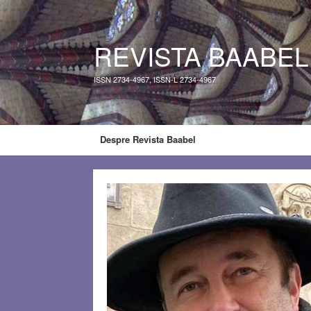
REVISTA BAABEL
ISSN 2734-4967, ISSN-L 2734-4967
Despre Revista Baabel