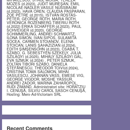
MOZES (d.2023), JUDIT MUREŞAN, EMIL
NICOLAE-NADLER VASILE NUSSBAUM
(d.2023), HAVA OREN, CLAUDIA PASPARAN,
ZOE PETRE (d.2015), ISTVÁN ROSTÁS-
PÉTER, GEORGE ROTH, MARIA ROTH,
VERONICA ROZENBERG TIBERIU ROTH
(d.2022) ERIKA SCHAFFER (d.2023), PAUL
SCHVEIGER (d.2020), GEORGE
SCHIMMERLING, ANDREI SCHWARTZ,
ILONA SIMON, IVAN SIPOS, SULAMITA
SOCEA, CARMEN STOIANOV, ELENA
STOICAN, LANIS ŞAHAZIZIAN (d.2024),
EDITH ŞIMŞENSOHN (d.2023), CSABA T.
SZABO, G. SEBESTYEN SZEKELY, JÚLIA
SZILÁGYI (d.2025), MIHÁLY SZILÁGYI GÁL,
EVA SZMUK (d.2024) , PETER SZMUK,
ZOLTÁN TIBORI SZABO, DANIELA
ŞTEFĂNESCU, THEODOR TOIVI(d.2024),
CRISTINA TOMA SALOMON, MIHAI
VASILESCU, JOHANAN VASS, EMESE VIG,
GEORGE VIGDOR, MOSHE YASSUR,
ANDREI ZADOR, MARINA ZAHAROPOL,
RUDI ZIMAND, Administratori site: HORATZIU
I. CENUŞĂ, SILVIU CAROL SASCH CENUŞĂ,
Hosting: Merx-Ad-Victoriam SRL
Recent Comments