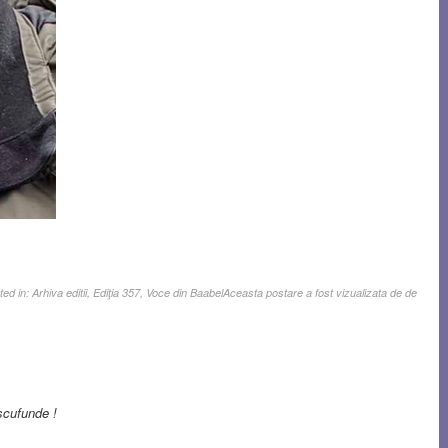
ted in:
Arhiva editii
,
Ediţia 357
,
Voce din Baabel
Aceasta postare a fost vizualizata de de
cufunde !