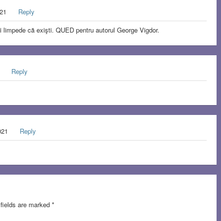
021
Reply
ai limpede că exişti. QUED pentru autorul George Vigdor.
1
Reply
021
Reply
 fields are marked
*