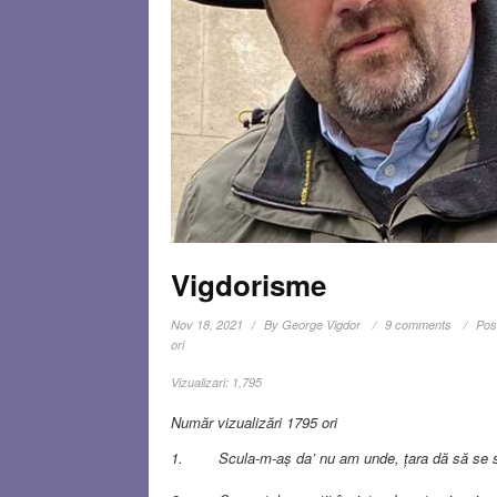
Vigdorisme
Nov 18, 2021
By
George Vigdor
9 comments
Pos
ori
Vizualizari:
1,795
Număr vizualizări 1795 ori
1. Scula-m-aș da’ nu am unde, țara dă să se s