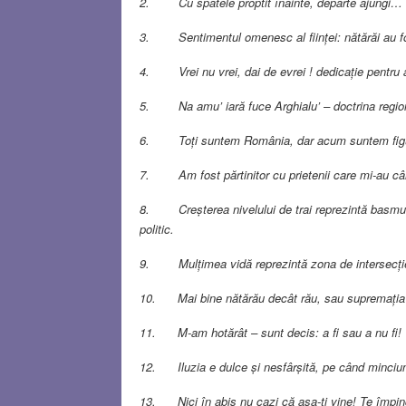
2. Cu spatele proptit înainte, departe ajungi…
3. Sentimentul omenesc al ființei: nătărăi au fos
4. Vrei nu vrei, dai de evrei ! dedicație pentru 
5. Na amu’ iară fuce Arghialu’ – doctrina region
6. Toți suntem România, dar acum suntem figura
7. Am fost părtinitor cu prietenii care mi-au cânt
8. Creșterea nivelului de trai reprezintă basmul 
politic.
9. Mulțimea vidă reprezintă zona de intersecție d
10. Mai bine nătărău decât rău, sau supremația
11. M-am hotărât – sunt decis: a fi sau a nu fi!
12. Iluzia e dulce și nesfârșită, pe când minciu
13. Nici în abis nu cazi că așa-ți vine! Te împi