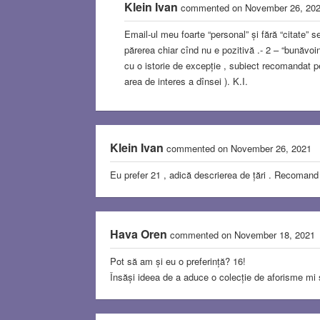
Klein Ivan
commented on November 26, 20
Email-ul meu foarte “personal” și fără “citate” se
părerea chiar cînd nu e pozitivă .- 2 – “bunăvo
cu o istorie de excepție , subiect recomandat p
area de interes a dînsei ). K.I.
Klein Ivan
commented on November 26, 2021
Eu prefer 21 , adică descrierea de țări . Recomand
Hava Oren
commented on November 18, 2021
Pot să am și eu o preferință? 16!
Însăși ideea de a aduce o colecție de aforisme mi se 