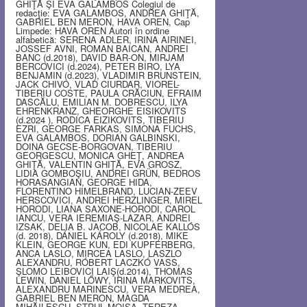
GHIŢĂ ŞI EVA GALAMBOS Colegiul de
redacţie: EVA GALAMBOS, ANDREA GHIŢĂ,
GABRIEL BEN MERON, HAVA OREN, Cap
Limpede: HAVA OREN Autori în ordine
alfabetică: SERENA ADLER, IRINA AIRINEI,
JOSSEF AVNI, ROMAN BAICAN, ANDREI
BANC (d.2018), DAVID BAR-ON, MIRJAM
BERCOVICI (d.2024), PETER BIRO, LYA
BENJAMIN (d.2023), VLADIMIR BRUNSTEIN,
JACK CHIVO, VLAD CIURDAR, VIOREL-
TIBERIU COSTE, PAULA CRĂCIUN, EFRAIM
DASCĂLU, EMILIAN M. DOBRESCU, ILYA
EHRENKRANZ, GHEORGHE EISIKOVITS
(d.2024 ), RODICA EIZIKOVITS, TIBERIU
EZRI, GEORGE FARKAS, SIMONA FUCHS,
EVA GALAMBOS, DORIAN GALBINSKI,
DOINA GECSE-BORGOVAN, TIBERIU
GEORGESCU, MONICA GHEŢ, ANDREA
GHIŢĂ, VALENTIN GHIŢĂ, EVA GROSZ,
LIDIA GOMBOŞIU, ANDREI GRÜN, BEDROS
HORASANGIAN, GEORGE HIDA,
FLORENTINO HIMELBRAND, LUCIAN-ZEEV
HERSCOVICI, ANDREI HERZLINGER, MIREL
HORODI, LIANA SAXONE-HORODI, CAROL
IANCU, VERA IEREMIAŞ-LAZAR, ANDREI
IZSAK, DELIA B. JACOB, NICOLAE KALLÓS
(d. 2018), DÁNIEL KÁROLY (d.2018), MIKE
KLEIN, GEORGE KUN, EDI KUPFERBERG,
ANCA LASLO, MIRCEA LASLO, LASZLO
ALEXANDRU, RÓBERT LACZKÓ VASS,
ŞLOMO LEIBOVICI LAIŞ(d.2014), THOMAS
LEWIN, DANIEL LŐWY, IRINA MARKOVITS,
ALEXANDRU MARINESCU, VERA MEDREA,
GABRIEL BEN MERON, MAGDA
MIHĂILESCU, STRUL MOISA, TEREZA