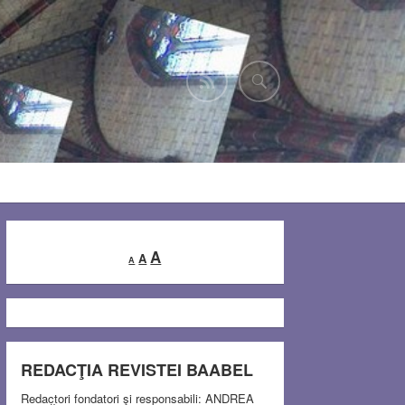
Decrease
Reset
Increase
A
A
A
font
font
font
size.
size.
size.
REDACŢIA REVISTEI BAABEL
Redactori fondatori şi responsabili: ANDREA