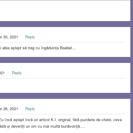
r 30, 2021
Reply
i abia aștept să trag cu îngăduința Baabel…
021
Reply
r 26, 2021
Reply
Eu încă aștept încă un articol K.I. original, fără puzderie de citate, ceva
dată și deveniți un om cu mai multă bunăvoință….