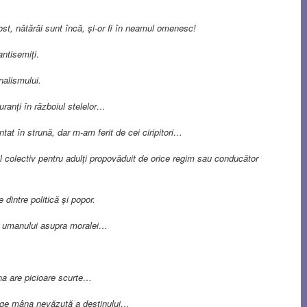
t, nătărăi sunt încă, și-or fi în neamul omenesc!
antisemiți
.
alismului.
nți în războiul stelelor…
at în strună, dar m-am ferit de cei ciripitori…
colectiv pentru adulți propovăduit de orice regim sau conducător
intre politică și popor.
 umanului asupra moralei…
na are picioare scurte…
nge mâna nevăzută a destinului…