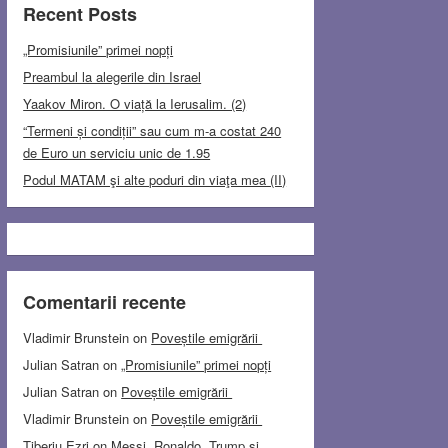
Recent Posts
„Promisiunile” primei nopți
Preambul la alegerile din Israel
Yaakov Miron. O viață la Ierusalim. (2)
“Termeni și condiții” sau cum m-a costat 240
de Euro un serviciu unic de 1.95
Podul MATAM şi alte poduri din viaţa mea (II)
Comentarii recente
Vladimir Brunstein
on
Poveștile emigrării
Julian Satran
on
„Promisiunile” primei nopți
Julian Satran
on
Poveștile emigrării
Vladimir Brunstein
on
Poveștile emigrării
Tiberiu Ezri
on
Messi, Ronaldo, Trump și