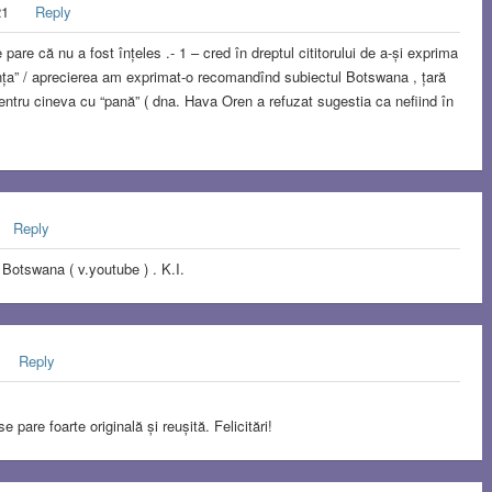
21
Reply
 pare că nu a fost înțeles .- 1 – cred în dreptul cititorului de a-și exprima
ința” / aprecierea am exprimat-o recomandînd subiectul Botswana , țară
entru cineva cu “pană” ( dna. Hava Oren a refuzat sugestia ca nefiind în
Reply
 Botswana ( v.youtube ) . K.I.
Reply
pare foarte originală și reușită. Felicitări!