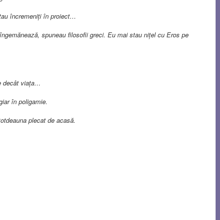
au încremeniți în proiect…
gemănează, spuneau filosofii greci. Eu mai stau nițel cu Eros pe
e decât viața…
iar în poligamie.
otdeauna plecat de acasă.