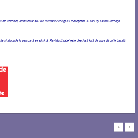
ale editorilor, redactorilor sau ale membrilor colegiului redacţional. Autorii îşi asumă întreaga
ente şi atacurile la persoană se elimină. Revista Baabel este deschisă faţă de orice discuţie bazată