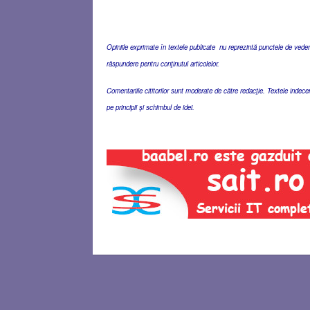
Opiniile exprimate în textele publicate nu reprezintă punctele de vedere 
răspundere pentru conţinutul articolelor.
Comentariile cititorilor sunt moderate de către redacţie. Textele indec
pe principii şi schimbul de idei.