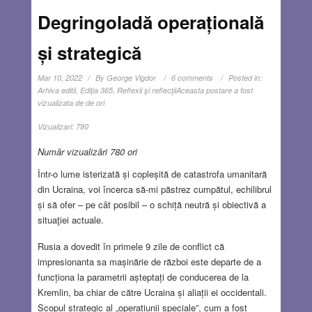
Degringoladă operațională
și strategică
Mar 10, 2022
By
George Vigdor
6 comments
Posted in:
Arhiva editii
,
Ediţia 365
,
Reflexii şi reflecţii
Aceasta postare a fost
vizualizata de de ori
Vizualizari:
780
Număr vizualizări 780 ori
Într-o lume isterizată și copleșită de catastrofa umanitară
din Ucraina, voi încerca să-mi păstrez cumpătul, echilibrul
și să ofer – pe cât posibil – o schiță neutră și obiectivă a
situaţiei actuale.
Rusia a dovedit în primele 9 zile de conflict că
impresionanta sa mașinărie de război este departe de a
funcționa la parametrii așteptați de conducerea de la
Kremlin, ba chiar de către Ucraina și aliații ei occidentali.
Scopul strategic al „operațiunii speciale”, cum a fost