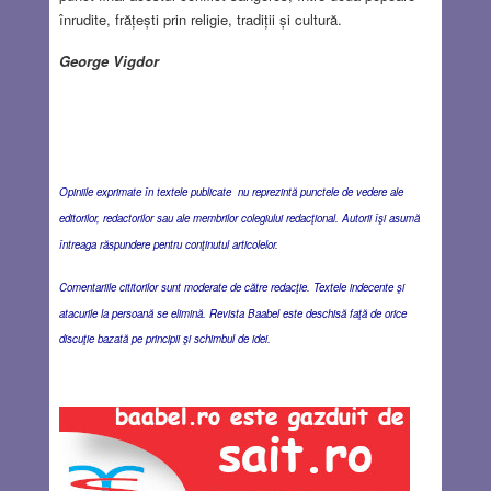
înrudite, frățești prin religie, tradiții și cultură.
George Vigdor
Opiniile exprimate în textele publicate nu reprezintă punctele de vedere ale
editorilor, redactorilor sau ale membrilor colegiului redacţional. Autorii îşi asumă
întreaga răspundere pentru conţinutul articolelor.
Comentariile cititorilor sunt moderate de către redacţie. Textele indecente şi
atacurile la persoană se elimină. Revista Baabel este deschisă faţă de orice
discuţie bazată pe principii şi schimbul de idei.