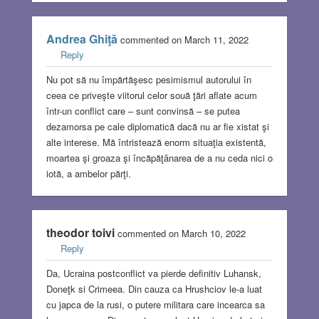
Andrea Ghiţă
commented on March 11, 2022
Reply
Nu pot să nu împărtăşesc pesimismul autorului în
ceea ce priveşte viitorul celor souă ţări aflate acum
într-un conflict care – sunt convinsă – se putea
dezamorsa pe cale diplomatică dacă nu ar fie xistat şi
alte interese. Mă întristează enorm situaţia existentă,
moartea şi groaza şi încăpăţânarea de a nu ceda nici o
iotă, a ambelor părţi.
theodor toivi
commented on March 10, 2022
Reply
Da, Ucraina postconflict va pierde definitiv Luhansk,
Doneţk si Crimeea. Din cauza ca Hrushciov le-a luat
cu japca de la rusi, o putere militara care incearca sa