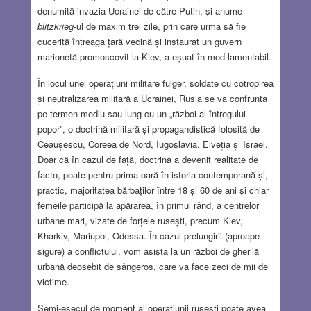
denumită invazia Ucrainei de către Putin, și anume
blitzkrieg
-ul de maxim trei zile, prin care urma să fie
cucerită întreaga țară vecină și instaurat un guvern
marionetă promoscovit la Kiev, a eșuat în mod lamentabil.
În locul unei operațiuni militare fulger, soldate cu cotropirea
și neutralizarea militară a Ucrainei, Rusia se va confrunta
pe termen mediu sau lung cu un „război al întregului
popor”, o doctrină militară și propagandistică folosită de
Ceaușescu, Coreea de Nord, Iugoslavia, Elveția și Israel.
Doar că în cazul de față, doctrina a devenit realitate de
facto, poate pentru prima oară în istoria contemporană și,
practic, majoritatea bărbaților între 18 și 60 de ani și chiar
femeile participă la apărarea, în primul rând, a centrelor
urbane mari, vizate de forțele rusești, precum Kiev,
Kharkiv, Mariupol, Odessa. În cazul prelungirii (aproape
sigure) a conflictului, vom asista la un război de gherilă
urbană deosebit de sângeros, care va face zeci de mii de
victime.
Semi-eșecul de moment al operațiunii rusești poate avea