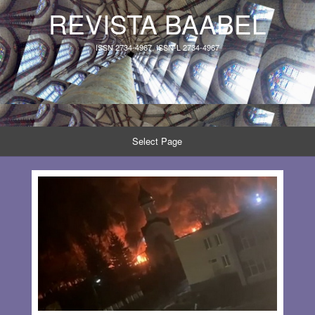
REVISTA BAABEL
ISSN 2734-4967, ISSN-L 2734-4967
Select Page