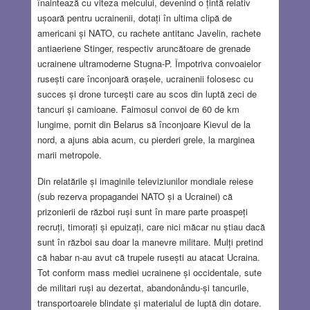
înaintează cu viteza melcului, devenind o țintă relativ
ușoară pentru ucrainenii, dotați în ultima clipă de
americani și NATO, cu rachete antitanc Javelin, rachete
antiaeriene Stinger, respectiv aruncătoare de grenade
ucrainene ultramoderne Stugna-P. Împotriva convoaielor
rusești care înconjoară orașele, ucrainenii folosesc cu
succes și drone turcești care au scos din luptă zeci de
tancuri și camioane. Faimosul convoi de 60 de km
lungime, pornit din Belarus să înconjoare Kievul de la
nord, a ajuns abia acum, cu pierderi grele, la marginea
marii metropole.
Din relatările și imaginile televiziunilor mondiale reiese
(sub rezerva propagandei NATO și a Ucrainei) că
prizonierii de război ruși sunt în mare parte proaspeți
recruți, timorați și epuizați, care nici măcar nu știau dacă
sunt în război sau doar la manevre militare. Mulți pretind
că habar n-au avut că trupele rusești au atacat Ucraina.
Tot conform mass mediei ucrainene și occidentale, sute
de militari ruși au dezertat, abandonându-și tancurile,
transportoarele blindate și materialul de luptă din dotare.