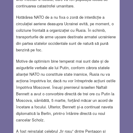
continuarea catastrofei umanitare.
Hotărârea NATO de a nu fixa o zonă de interdicție a
circulației aeriene deasupra Ucrainei evită, pe moment, o
coliziune frontală a organizației cu Rusia. În schimb,
transporturile de arme ușoare destinate armatei ucrainiene
din partea statelor occidentale sunt de natură să pună
benzină pe foc.
Motive de optimism bine temperat mai sunt date și de
asigurările verbale ale lui Putin, conform cărora statele
alianței NATO nu constituie state inamice, Rusia nu va
acționa împotriva lor, dacă nu vor întreprinde acțiuni ostile
împotriva Moscovei. Însuși premierul israelien Naftali
Bennett a avut o convorbire directă de trei ore cu Putin la
Moscova, sâmbătă, 5 martie, forțând măcar un acord de
încetare a focului. Ulterior, Bennett și-a continuat naveta
diplomatică la Berlin, printr-o întânire directă cu noul
cancelar Scholz.
A fost reinstalat celebrul „fir roșu” dintre Pentagon și