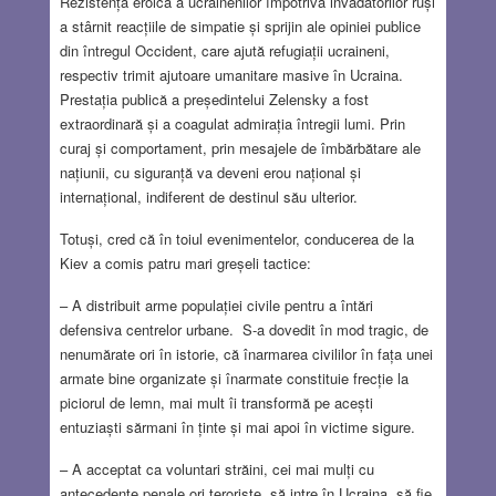
Rezistența eroică a ucrainenilor împotriva invadatorilor ruși
a stârnit reacțiile de simpatie și sprijin ale opiniei publice
din întregul Occident, care ajută refugiații ucraineni,
respectiv trimit ajutoare umanitare masive în Ucraina.
Prestația publică a președintelui Zelensky a fost
extraordinară și a coagulat admirația întregii lumi. Prin
curaj și comportament, prin mesajele de îmbărbătare ale
națiunii, cu siguranță va deveni erou național și
internațional, indiferent de destinul său ulterior.
Totuși, cred că în toiul evenimentelor, conducerea de la
Kiev a comis patru mari greșeli tactice:
– A distribuit arme populației civile pentru a întări
defensiva centrelor urbane. S-a dovedit în mod tragic, de
nenumărate ori în istorie, că înarmarea civililor în fața unei
armate bine organizate și înarmate constituie frecție la
piciorul de lemn, mai mult îi transformă pe acești
entuziaști sărmani în ținte și mai apoi în victime sigure.
– A acceptat ca voluntari străini, cei mai mulți cu
antecedente penale ori teroriste, să intre în Ucraina, să fie