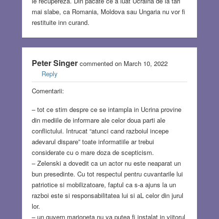
le recupereza. Din pacate ce a luat Ucraina de la tari
mai slabe, ca Romania, Moldova sau Ungaria nu vor fi
restituite inn curand.
Peter Singer
commented on March 10, 2022
Reply
Comentarii:
– tot ce stim despre ce se intampla in Ucrina provine
din mediile de informare ale celor doua parti ale
conflictului. Intrucat “atunci cand razboiul incepe
adevarul dispare” toate informatiile ar trebui
considerate cu o mare doza de scepticism.
– Zelenski a dovedit ca un actor nu este neaparat un
bun presedinte. Cu tot respectul pentru cuvantarile lui
patriotice si mobilizatoare, faptul ca s-a ajuns la un
razboi este si responsabilitatea lui si aL celor din jurul
lor.
– un guvern marioneta nu va putea fi instalat in viitorul