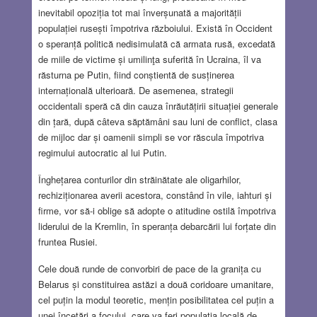
inevitabil opoziția tot mai înverșunată a majorității
populației rusești împotriva războiului. Există în Occident
o speranță politică nedisimulată că armata rusă, excedată
de miile de victime și umilinţa suferită în Ucraina, îl va
răsturna pe Putin, fiind conștientă de susținerea
internațională ulterioară. De asemenea, strategii
occidentali speră că din cauza înrăutățirii situației generale
din țară, după câteva săptămâni sau luni de conflict, clasa
de mijloc dar și oamenii simpli se vor răscula împotriva
regimului autocratic al lui Putin.
Înghețarea conturilor din străinătate ale oligarhilor,
rechiziționarea averii acestora, constând în vile, iahturi și
firme, vor să-i oblige să adopte o atitudine ostilă împotriva
liderului de la Kremlin, în speranța debarcării lui forțate din
fruntea Rusiei.
Cele două runde de convorbiri de pace de la granița cu
Belarus și constituirea astăzi a două coridoare umanitare,
cel puțin la modul teoretic, mențin posibilitatea cel puțin a
unei încetări a focului, care va feri populația locală de