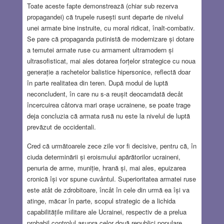
Toate aceste fapte demonstrează (chiar sub rezerva
propagandei) că trupele rusești sunt departe de nivelul
unei armate bine instruite, cu moral ridicat, înalt-combativ.
Se pare că propaganda putinistă de modernizare și dotare
a temutei armate ruse cu armament ultramodern și
ultrasofisticat, mai ales dotarea forțelor strategice cu noua
generație a rachetelor balistice hipersonice, reflectă doar
în parte realitatea din teren. După modul de luptă
neconcludent, în care nu s-a reușit deocamdată decât
încercuirea câtorva mari orașe ucrainene, se poate trage
deja concluzia că armata rusă nu este la nivelul de luptă
prevăzut de occidentali.
Cred că următoarele zece zile vor fi decisive, pentru că, în
ciuda determinării și eroismului apărătorilor ucraineni,
penuria de arme, muniție, hrană și, mai ales, epuizarea
cronică își vor spune cuvântul. Superioritatea armatei ruse
este atât de zdrobitoare, încât în cele din urmă ea își va
atinge, măcar în parte, scopul strategic de a lichida
capabilitățile militare ale Ucrainei, respectiv de a prelua
probabil controlul asupra celor două republici populare,