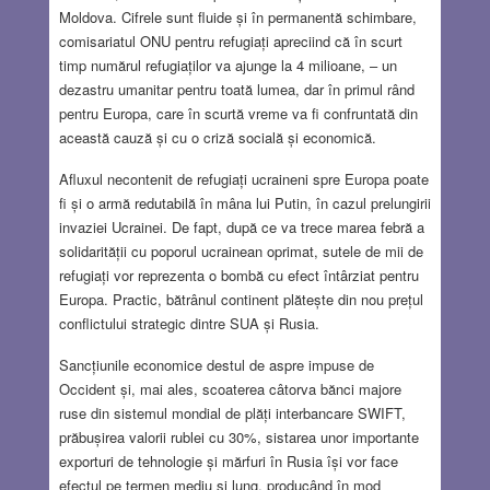
Moldova. Cifrele sunt fluide și în permanentă schimbare,
comisariatul ONU pentru refugiați apreciind că în scurt
timp numărul refugiaților va ajunge la 4 milioane, – un
dezastru umanitar pentru toată lumea, dar în primul rând
pentru Europa, care în scurtă vreme va fi confruntată din
această cauză și cu o criză socială și economică.
Afluxul necontenit de refugiați ucraineni spre Europa poate
fi și o armă redutabilă în mâna lui Putin, în cazul prelungirii
invaziei Ucrainei. De fapt, după ce va trece marea febră a
solidarității cu poporul ucrainean oprimat, sutele de mii de
refugiați vor reprezenta o bombă cu efect întârziat pentru
Europa. Practic, bătrânul continent plătește din nou prețul
conflictului strategic dintre SUA și Rusia.
Sancțiunile economice destul de aspre impuse de
Occident și, mai ales, scoaterea câtorva bănci majore
ruse din sistemul mondial de plăți interbancare SWIFT,
prăbușirea valorii rublei cu 30%, sistarea unor importante
exporturi de tehnologie și mărfuri în Rusia își vor face
efectul pe termen mediu și lung, producând în mod