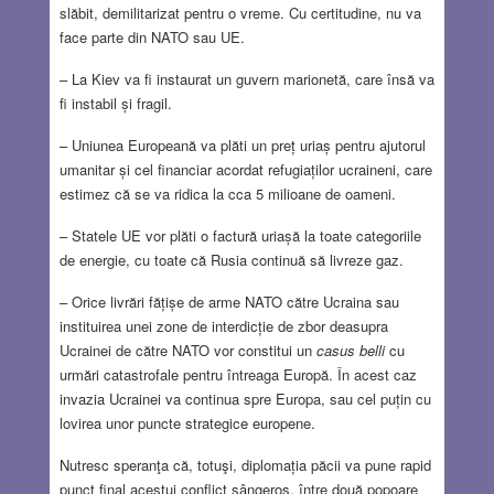
slăbit, demilitarizat pentru o vreme. Cu certitudine, nu va
face parte din NATO sau UE.
– La Kiev va fi instaurat un guvern marionetă, care însă va
fi instabil și fragil.
– Uniunea Europeană va plăti un preț uriaș pentru ajutorul
umanitar și cel financiar acordat refugiaților ucraineni, care
estimez că se va ridica la cca 5 milioane de oameni.
– Statele UE vor plăti o factură uriașă la toate categoriile
de energie, cu toate că Rusia continuă să livreze gaz.
– Orice livrări fățișe de arme NATO către Ucraina sau
instituirea unei zone de interdicție de zbor deasupra
Ucrainei de către NATO vor constitui un
casus belli
cu
urmări catastrofale pentru întreaga Europă. În acest caz
invazia Ucrainei va continua spre Europa, sau cel puțin cu
lovirea unor puncte strategice europene.
Nutresc speranţa că, totuşi, diplomația păcii va pune rapid
punct final acestui conflict sângeros, între două popoare