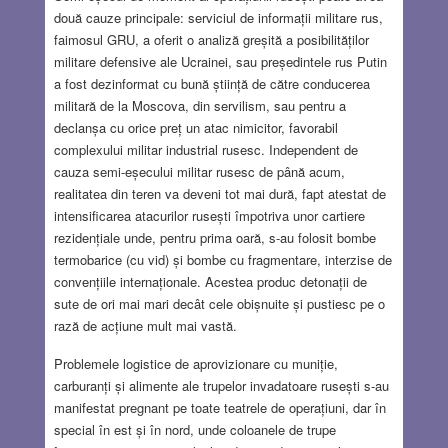
două cauze principale: serviciul de informații militare rus,
faimosul GRU, a oferit o analiză greșită a posibilităților
militare defensive ale Ucrainei, sau președintele rus Putin
a fost dezinformat cu bună știință de către conducerea
militară de la Moscova, din servilism, sau pentru a
declanșa cu orice preț un atac nimicitor, favorabil
complexului militar industrial rusesc. Independent de
cauza semi-eșecului militar rusesc de până acum,
realitatea din teren va deveni tot mai dură, fapt atestat de
intensificarea atacurilor rusești împotriva unor cartiere
rezidențiale unde, pentru prima oară, s-au folosit bombe
termobarice (cu vid) și bombe cu fragmentare, interzise de
convențiile internaționale. Acestea produc detonații de
sute de ori mai mari decât cele obișnuite și pustiesc pe o
rază de acțiune mult mai vastă.
Problemele logistice de aprovizionare cu muniție,
carburanți și alimente ale trupelor invadatoare rusești s-au
manifestat pregnant pe toate teatrele de operațiuni, dar în
special în est și în nord, unde coloanele de trupe