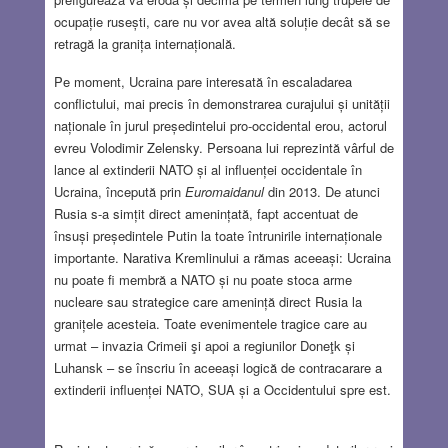
ocupație rusești, care nu vor avea altă soluție decât să se
retragă la granița internațională.
Pe moment, Ucraina pare interesată în escaladarea
conflictului, mai precis în demonstrarea curajului și unității
naționale în jurul președintelui pro-occidental erou, actorul
evreu Volodimir Zelensky. Persoana lui reprezintă vârful de
lance al extinderii NATO și al influenței occidentale în
Ucraina, începută prin
Euromaidanul
din 2013. De atunci
Rusia s-a simțit direct amenințată, fapt accentuat de
însuși președintele Putin la toate întrunirile internaționale
importante. Narativa Kremlinului a rămas aceeași: Ucraina
nu poate fi membră a NATO și nu poate stoca arme
nucleare sau strategice care amenință direct Rusia la
granițele acesteia. Toate evenimentele tragice care au
urmat – invazia Crimeii şi apoi a regiunilor Doneţk și
Luhansk – se înscriu în aceeași logică de contracarare a
extinderii influenței NATO, SUA și a Occidentului spre est.