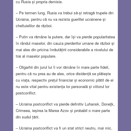
cu Rusia și propria demisie.
– Pe termen lung, Rusia va trebui să-și retragă trupele din
Ucraina, pentru că nu va rezista guerillei ucrainene și
cheltuielilor de război.
– Putin va rămâne la putere, dar își va pierde popularitatea
în rândul maselor, din cauza pierderilor umane de război și
mai ales din pricina înrăutățirii considerabile a nivelului de
trai al maselor populare.
– Oligarhii din jurul lui îi vor rămâne în mare parte fideli,
pentru că nu prea au de ales, orice disidență se plătește
cu viața, respectiv prețul financiar și economic plătit de ei
nu este vital pentru existența lor personală și viitorul lor
postconflict.
– Ucraina postconflict va pierde definitiv Luhansk, Doneţk,
Crimeea, ieșirea la Marea Azov și probabil o mare parte
din sudul țării.
– Ucraina postconflict va fi un stat strict neutru, mai mic,