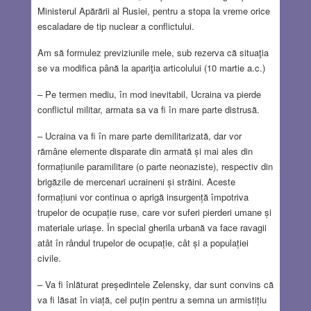
Ministerul Apărării al Rusiei, pentru a stopa la vreme orice
escaladare de tip nuclear a conflictului.
Am să formulez previziunile mele, sub rezerva că situaţia
se va modifica până la apariţia articolului (10 martie a.c.)
– Pe termen mediu, în mod inevitabil, Ucraina va pierde
conflictul militar, armata sa va fi în mare parte distrusă.
– Ucraina va fi în mare parte demilitarizată, dar vor
rămâne elemente disparate din armată și mai ales din
formațiunile paramilitare (o parte neonaziste), respectiv din
brigăzile de mercenari ucraineni și străini. Aceste
formațiuni vor continua o aprigă insurgență împotriva
trupelor de ocupație ruse, care vor suferi pierderi umane și
materiale uriașe. În special gherila urbană va face ravagii
atât în rândul trupelor de ocupație, cât și a populației
civile.
– Va fi înlăturat președintele Zelensky, dar sunt convins că
va fi lăsat în viață, cel puțin pentru a semna un armistițiu