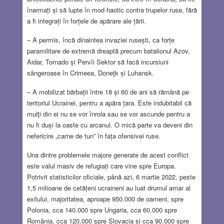
înarmați și să lupte în mod haotic contra trupelor ruse, fără
a fi integrați în forțele de apărare ale țării.
– A permis, încă dinaintea invaziei rusești, ca forțe
paramilitare de extremă dreaptă precum batalionul Azov,
Aidar, Tornado și Pervîi Sektor să facă incursiuni
sângeroase în Crimeea, Doneţk și Luhansk.
– A mobilizat bărbații între 18 și 60 de ani să rămână pe
teritoriul Ucrainei, pentru a apăra țara. Este indubitabil că
mulţi din ei nu se vor înrola sau se vor ascunde pentru a
nu fi duși la oaste cu arcanul. O mică parte va deveni din
nefericire „carne de tun” în fața ofensivei ruse.
Una dintre problemele majore generate de acest conflict
este valul masiv de refugiați care vine spre Europa.
Potrivit statisticilor oficiale, până azi, 6 martie 2022, peste
1,5 milioane de cetățeni ucraineni au luat drumul amar al
exilului, majoritatea, aproape 950.000 de oameni, spre
Polonia, cca 140.000 spre Ungaria, cca 60.000 spre
România, cca 120.000 spre Slovacia și cca 90.000 spre