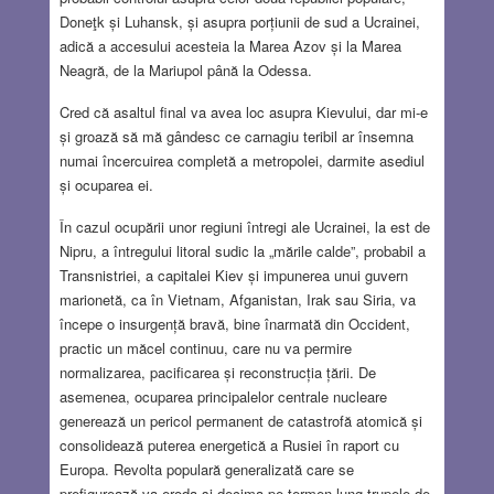
Doneţk și Luhansk, și asupra porțiunii de sud a Ucrainei,
adică a accesului acesteia la Marea Azov și la Marea
Neagră, de la Mariupol până la Odessa.
Cred că asaltul final va avea loc asupra Kievului, dar mi-e
și groază să mă gândesc ce carnagiu teribil ar însemna
numai încercuirea completă a metropolei, darmite asediul
și ocuparea ei.
În cazul ocupării unor regiuni întregi ale Ucrainei, la est de
Nipru, a întregului litoral sudic la „mările calde”, probabil a
Transnistriei, a capitalei Kiev și impunerea unui guvern
marionetă, ca în Vietnam, Afganistan, Irak sau Siria, va
începe o insurgență bravă, bine înarmată din Occident,
practic un măcel continuu, care nu va permire
normalizarea, pacificarea și reconstrucția țării. De
asemenea, ocuparea principalelor centrale nucleare
generează un pericol permanent de catastrofă atomică și
consolidează puterea energetică a Rusiei în raport cu
Europa. Revolta populară generalizată care se
prefigurează va eroda și decima pe termen lung trupele de