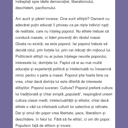
îndreptați spre ideile democrației, liberalismului,
deschiderii, pacifismului.
Am auzit și păreri inverse. Cine sunt elitiștii? Oamenii cu
adevărat puțin educați îi priveau ca pe niște indivizi rupți
de realitate, care nu înțeleg poporul. Nu elitele trebuie să
conducă masele, ci lideri proveniți din rândul masei.
Gloata nu există, ea este poporul. Iar poporul trebuie să
decidă totul, prin forțele lui, prin cei ridicați din mijlocul lui.
Politicienii elitiști nu ar putea înțelege nevoile poporului,
interesele lui, dorințele lui. Faptul că ei au mai multă
educație și experiență politică și intelectuală nu înseamnă
nimic pentru o parte a masei. Poporul știe foarte bine ce
vrea, chiar dacă dorința lui este diferită de interesele
elitiștilor. Poporul suveran. Cultura? Poporul preferă cultura
lui tradițională și chiar simplă „populară”, respingând uneori
cultura clasei medii, intelectualității și elitelor, chiar dacă
elitele o văd ca inferioară culturii lor selective și rafinate.
Dar și omul din popor vrea libertate, pace, liberalism și
deschidere, în felul lui. Fără să fie elitist, ci om din popor.
Populism față de elitism și invers.