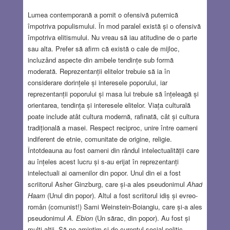
Lumea contemporană a pornit o ofensivă puternică
împotriva populismului. În mod paralel există și o ofensivă
împotriva elitismului. Nu vreau să iau atitudine de o parte
sau alta. Prefer să afirm că există o cale de mijloc,
incluzând aspecte din ambele tendințe sub formă
moderată. Reprezentanții elitelor trebuie să ia în
considerare dorințele și interesele poporului, iar
reprezentanții poporului și masa lui trebuie să înțeleagă și
orientarea, tendința și interesele elitelor. Viața culturală
poate include atât cultura modernă, rafinată, cât și cultura
tradițională a masei. Respect reciproc, unire între oameni
indiferent de etnie, comunitate de origine, religie.
Întotdeauna au fost oameni din rândul intelectualității care
au înțeles acest lucru și s-au erijat în reprezentanți
intelectuali ai oamenilor din popor. Unul din ei a fost
scriitorul Asher Ginzburg, care și-a ales pseudonimul
Ahad
Haam
(Unul din popor). Altul a fost scriitorul idiș și evreo-
român (comunist!) Sami Weinstein-Boiangiu, care și-a ales
pseudonimul
A. Ebion
(Un sărac, din popor). Au fost și
mulți alții. Să ne amintim și de curentul social-politic,