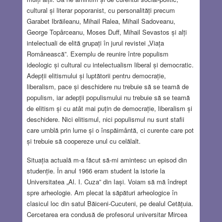
cultural și literar poporanist, cu personalități precum
Garabet Ibrăileanu, Mihail Ralea, Mihail Sadoveanu,
George Topârceanu, Moses Duff, Mihail Sevastos și alți
intelectuali de elită grupați în jurul revistei „Viața
Românească”. Exemplu de reunire între populism
ideologic și cultural cu intelectualism liberal și democratic.
Adepții elitismului și luptătorii pentru democrație,
liberalism, pace și deschidere nu trebuie să se teamă de
populism, iar adepții populismului nu trebuie să se teamă
de elitism și cu atât mai puțin de democrație, liberalism și
deschidere. Nici elitismul, nici populismul nu sunt stafii
care umblă prin lume și o înspăimântă, ci curente care pot
și trebuie să coopereze unul cu celălalt.
Situația actuală m-a făcut să-mi amintesc un episod din
studenție. În anul 1966 eram student la istorie la
Universitatea „Al. I. Cuza” din Iași. Voiam să mă îndrept
spre arheologie. Am plecat la săpături arheologice în
clasicul loc din satul Băiceni-Cucuteni, pe dealul Cetățuia.
Cercetarea era condusă de profesorul universitar Mircea