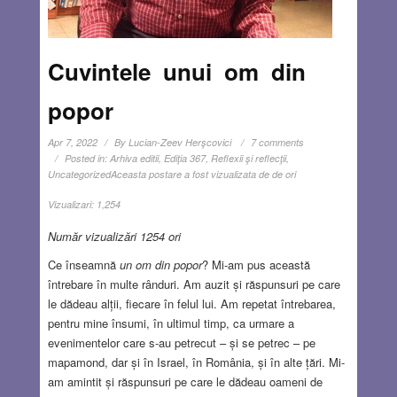
Cuvintele unui om din
popor
Apr 7, 2022
By
Lucian-Zeev Herşcovici
7 comments
Posted in:
Arhiva editii
,
Ediţia 367
,
Reflexii şi reflecţii
,
Uncategorized
Aceasta postare a fost vizualizata de de ori
Vizualizari:
1,254
Număr vizualizări 1254 ori
Ce înseamnă
un om din popor
? Mi-am pus această
întrebare în multe rânduri. Am auzit și răspunsuri pe care
le dădeau alții, fiecare în felul lui. Am repetat întrebarea,
pentru mine însumi, în ultimul timp, ca urmare a
evenimentelor care s-au petrecut – și se petrec – pe
mapamond, dar și în Israel, în România, și în alte țări. Mi-
am amintit și răspunsuri pe care le dădeau oameni de