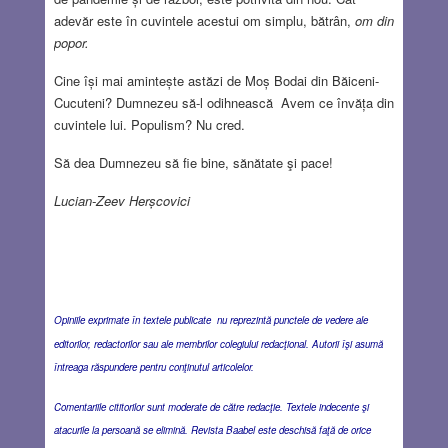
adevăr este în cuvintele acestui om simplu, bătrân,
om din
popor.
Cine își mai amintește astăzi de Moș Bodai din Băiceni-
Cucuteni? Dumnezeu să-l odihnească Avem ce învăța din
cuvintele lui. Populism? Nu cred.
Să dea Dumnezeu să fie bine, sănătate şi pace!
Lucian-Zeev Herșcovici
Opiniile exprimate în textele publicate nu reprezintă punctele de vedere ale
editorilor, redactorilor sau ale membrilor colegiului redacţional. Autorii îşi asumă
întreaga răspundere pentru conţinutul articolelor.
Comentariile cititorilor sunt moderate de către redacţie. Textele indecente şi
atacurile la persoană se elimină. Revista Baabel este deschisă faţă de orice