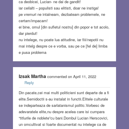
ca deobicei, Lucian- ne dai de gandit!
iar ceilalti – populisti sau elitisti, doar ne instiga!
pe vremuri ne intalneam, dezbateam problemele, ne
certam/impacam!
ei bine, omul [din sufletul nostru] din popor e tot acolo,
dar pierdut!
nu intelege, nu poate lua atitudine, iar fiii/nepotii nu
mai intelg despre ce e vorba, sau pe ce [fel de] limba
e pusa problema
Izsak Martha
commented on April 11, 2022
Reply
Din pacate,cei mai multi politicieni sunt departe de a fi
elite.Semidoctii s-au instalat in functii.Elitele culturale
se indeparteaza de sarlatanismul politic.Vorbesc de
adevaratele elite,nu despre acelea care isi cumpara
“titlurile de noblete”cu bani.Dombul Lucian Herscovici,
un omcultivat si foarte documentat nu intelege ca de