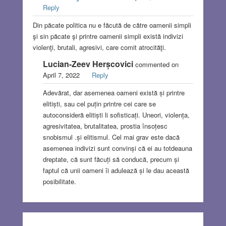
Reply
Din păcate politica nu e făcută de către oamenii simpli
şi sin păcate şi printre oamenii simpli există indivizi
violenţi, brutali, agresivi, care comit atrocităţi.
Lucian-Zeev Herșcovici
commented on
April 7, 2022
Reply
Adevărat, dar asemenea oameni există și printre
elitiști, sau cel puțin printre cei care se
autoconsideră elitiști li sofisticați. Uneori, violența,
agresivitatea, brutalitatea, prostia însoțesc
snobismul .și elitismul. Cel mai grav este dacă
asemenea indivizi sunt convinși că ei au totdeauna
dreptate, că sunt făcuți să conducă, precum și
faptul că unii oameni îi adulează și le dau această
posibilitate.