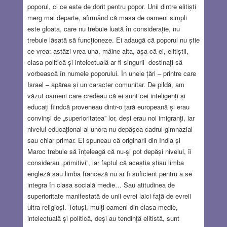
poporul, ci ce este de dorit pentru popor. Unii dintre elitiști
merg mai departe, afirmând că masa de oameni simpli
este gloata, care nu trebuie luată în considerație, nu
trebuie lăsată să funcționeze. Ei adaugă că poporul nu știe
ce vrea: astăzi vrea una, mâine alta, așa că ei, elitiștii,
clasa politică și intelectuală ar fi singurii destinați să
vorbească în numele poporului. În unele țări – printre care
Israel – apărea și un caracter comunitar. De pildă, am
văzut oameni care credeau că ei sunt cei inteligenți și
educați fiindcă proveneau dintr-o țară europeană și erau
convinși de „superioritatea” lor, deși erau noi imigranți, iar
nivelul educațional al unora nu depășea cadrul gimnazial
sau chiar primar. Ei spuneau că originarii din India și
Maroc trebuie să înțeleagă că nu-și pot depăși nivelul, îi
considerau „primitivi”, iar faptul că aceștia știau limba
engleză sau limba franceză nu ar fi suficient pentru a se
integra în clasa socială medie… Sau atitudinea de
superioritate manifestată de unii evrei laici față de evreii
ultra-religioși. Totuși, mulți oameni din clasa medie,
intelectuală și politică, deși au tendință elitistă, sunt