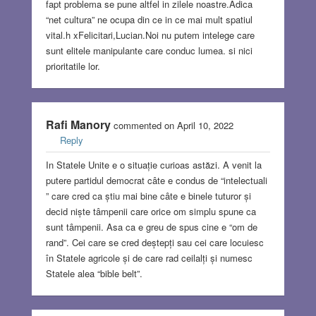
fapt problema se pune altfel in zilele noastre.Adica
“net cultura” ne ocupa din ce in ce mai mult spatiul
vital.h xFelicitari,Lucian.Noi nu putem intelege care
sunt elitele manipulante care conduc lumea. si nici
prioritatile lor.
Rafi Manory
commented on April 10, 2022
Reply
In Statele Unite e o situație curioas astăzi. A venit la
putere partidul democrat câte e condus de “intelectuali
” care cred ca știu mai bine câte e binele tuturor și
decid niște tâmpenii care orice om simplu spune ca
sunt tâmpenii. Asa ca e greu de spus cine e “om de
rand”. Cei care se cred deștepți sau cei care locuiesc
în Statele agricole și de care rad ceilalți și numesc
Statele alea “bible belt”.