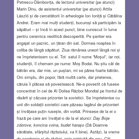
Petrescu-Dâmbovița, de lectorul universitar (pe atunci)
Marin Dinu, de asistentul universitar (pe atunci) Attila
László și de cercetătorii în arheologie Ion Ioniță și Cătălina
Andrei. Eram mai mulți studenți, bucuroși să participăm la
săpături – și încă în acest punct, bine cunoscut în lume
pentru ceramica neolitică descoperită. Pe șantier era
angajat un paznic, un țăran din sat. Dormea noaptea în
coliba de lângă săpături. Ziua rămânea uneori lângă noi și
ne împrietenisem cu el. Tot satul îl nume ”Moșul”, iar noi,
studenții, îl chemam pe nume: Moș Bodai. Nu știu cât de
bătrân era, dar mie, un puștan, mi se părea foarte bătrân.
Om simplu, din popor, fără multă carte, dar prietenos,
căruia îi plăcea să povestească. Ne-a povestit că fusese
concentrat în cel de Al Doilea Război Mondial pe frontul de
răsărit și căzuse prizonier la sovietici. Se împrietenise cu
unii din soldații sovietici care păzeau lagărul de prizonieri
și învățase puțin rusește, din vorbă. Prinsese de la ei o
frază pe care am învățat-o de la el atunci:
Day Boje
zdorove, koncina voina, budet harașo
(Dă Doamne
sănătate, sfârșitul războiului, va fi bine). Astăzi, la vreme
de pandemie și de război, este potrivită din nou. Cât