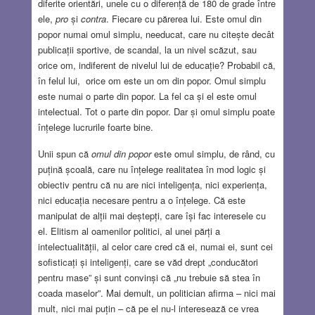
diferite orientări, unele cu o diferență de 180 de grade între
ele,
pro
și
contra
. Fiecare cu părerea lui. Este omul din
popor numai omul simplu, needucat, care nu citește decât
publicații sportive, de scandal, la un nivel scăzut, sau
orice om, indiferent de nivelul lui de educație? Probabil că,
în felul lui, orice om este un om din popor. Omul simplu
este numai o parte din popor. La fel ca și el este omul
intelectual. Tot o parte din popor. Dar și omul simplu poate
înțelege lucrurile foarte bine.
Unii spun că
omul din popor
este omul simplu, de rând, cu
puțină școală, care nu înțelege realitatea în mod logic și
obiectiv pentru că nu are nici inteligența, nici experiența,
nici educația necesare pentru a o înțelege. Că este
manipulat de alții mai deștepți, care își fac interesele cu
el. Elitism al oamenilor politici, al unei părți a
intelectualității, al celor care cred că ei, numai ei, sunt cei
sofisticați și inteligenți, care se văd drept „conducători
pentru mase” și sunt convinși că „nu trebuie să stea în
coada maselor”. Mai demult, un politician afirma – nici mai
mult, nici mai puțin – că pe el nu-l interesează ce vrea