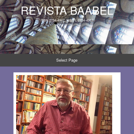
REVISTA BAABEL
ISSN 2734-4967, ISSN-L 2734-4967
Select Page