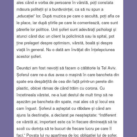
ales când e vorba de persoane în vârstă, poți constata
măsura politeții și a bunăvoinței, ca să nu spun a
„educației” lor. După muzica pe care o ascultă, poți afla ce
le place, iar după știrile pe care le comentează, care sunt
părerile lor politice. Unii șoferi sunt adevărați psihologi și
atunci când duc un client la policlinică sau la spital, pot
ține prelegeri despre optimism, vârstă, boală și despre
viață în general. Nu o dată am învățat din înțelepciunea
acestor șoferi.
Deunăzi am fost nevoiți să facem o călătorie la Tel Aviv.
Șoferul care ne-a dus avea o mașină în care bancheta din
spate era despărțită de cea din față printr-un perete din
plastic, obicei rămas de când trăim cu corona. Cu
încetineala vârstei, ne-a luat destul de mult timp să ne
așezăm pe bancheta din spate, mai ales că și locul era
cam îngust. Șoferul a așteptat cu răbdare și când am
ajuns la destinație, a declarat pe neașteptate: “Indiferent
ce vârstă ai, important este ca în fiecare dimineață să te
scoli cu dorința să te bucuri de fiecare lucru pe care îl
faci.” Povața lui nu aparținea de loc obligației lui de șofer.