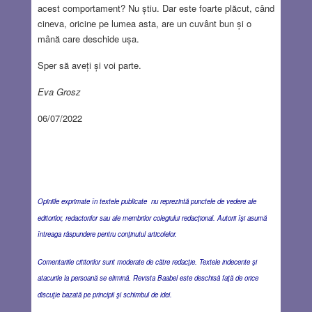
acest comportament? Nu știu. Dar este foarte plăcut, când
cineva, oricine pe lumea asta, are un cuvânt bun și o
mână care deschide ușa.
Sper să aveți și voi parte.
Eva Grosz
06/07/2022
Opiniile exprimate în textele publicate nu reprezintă punctele de vedere ale
editorilor, redactorilor sau ale membrilor colegiului redacţional. Autorii îşi asumă
întreaga răspundere pentru conţinutul articolelor.
Comentariile cititorilor sunt moderate de către redacţie. Textele indecente şi
atacurile la persoană se elimină. Revista Baabel este deschisă faţă de orice
discuţie bazată pe principii şi schimbul de idei.