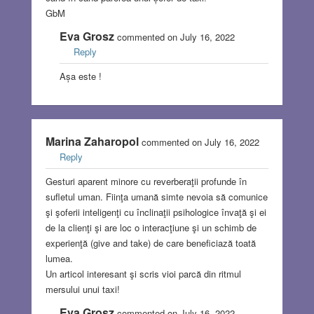
GbM
Eva Grosz
commented on July 16, 2022
Reply
Așa este !
Marina Zaharopol
commented on July 16, 2022
Reply
Gesturi aparent minore cu reverberaţii profunde în
sufletul uman. Fiinţa umană simte nevoia să comunice
şi şoferii inteligenţi cu înclinaţii psihologice învaţă şi ei
de la clienţi şi are loc o interacţiune şi un schimb de
experienţă (give and take) de care beneficiază toată
lumea.
Un articol interesant şi scris vioi parcă din ritmul
mersului unui taxi!
Eva Grosz
commented on July 16, 2022