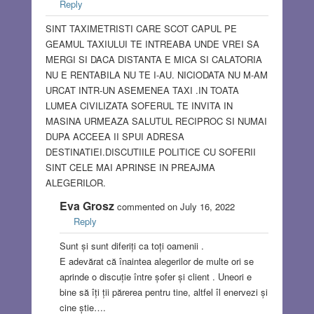
Reply
SINT TAXIMETRISTI CARE SCOT CAPUL PE
GEAMUL TAXIULUI TE INTREABA UNDE VREI SA
MERGI SI DACA DISTANTA E MICA SI CALATORIA
NU E RENTABILA NU TE I-AU. NICIODATA NU M-AM
URCAT INTR-UN ASEMENEA TAXI .IN TOATA
LUMEA CIVILIZATA SOFERUL TE INVITA IN
MASINA URMEAZA SALUTUL RECIPROC SI NUMAI
DUPA ACCEEA II SPUI ADRESA
DESTINATIEI.DISCUTIILE POLITICE CU SOFERII
SINT CELE MAI APRINSE IN PREAJMA
ALEGERILOR.
Eva Grosz
commented on July 16, 2022
Reply
Sunt și sunt diferiți ca toți oamenii .
E adevărat că înaintea alegerilor de multe ori se
aprinde o discuție între șofer și client . Uneori e
bine să îți ții părerea pentru tine, altfel îl enervezi și
cine știe….