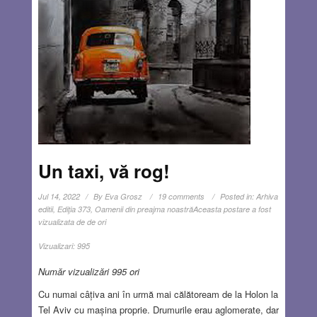
Un taxi, vă rog!
Jul 14, 2022
By
Eva Grosz
19 comments
Posted in:
Arhiva
editii
,
Ediţia 373
,
Oamenii din preajma noastră
Aceasta postare a fost
vizualizata de de ori
Vizualizari:
995
Număr vizualizări 995 ori
Cu numai câțiva ani în urmă mai călătoream de la Holon la
Tel Aviv cu mașina proprie. Drumurile erau aglomerate, dar