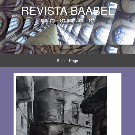
REVISTA BAABEL
ISSN 2734-4967, ISSN-L 2734-4967
Select Page