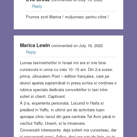
Reply
Frumos scrii Marina ! mulțumesc pentru citire !
Marica Lewin
commented on July 16, 2022
Reply
Lumea taximetristilor in Israel imi era si mie bine
cunoscuta in urma cu vreo 10- 15 ani. Din 2-a surse:
prima, Jérusalem Post – ėdition française, care pe
atunci aparea saptamânal in presa scrisa si conținea o
rubrica speciala dedicata convorbirilor in taxi intre
soferi si clienti. Captivant.
A 2-a, experienta personala. Locuind in Haifa si
predând in Yaffo, in ultimii ani de activitate luam
aproape zilnic taxiul din gara centrala Tel Aviv pānă in
vechiul Yaffo. Uneori, si la intoarcere.
Conversatii interesante, deja soferii ma cunosteau, dar
si nenumarati nervi. Adica, desi era cap de linie, ca in