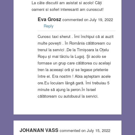
La câte discutii am asistat si acolo! Câți
oameni si soferi interesanti am cunoscut!
Eva Grosz
commented on July 19, 2022
Reply
Cunosc taxi sherut . Îmi închipui că ai auzit
multe povești . În România călătoream cu
trenul la servici .De la Timișoara la Oțelu
Roșu și mai târziu la Lugoj. Și acolo se
formase un grup care călătorea cu același
tren la aceeași oră și se legase prietenie
între ei. Era nostim ! Abia așteptam acele
ore.Eu locuiam lângă gară. Îmi trebuiau 5
minute să ajung la peron.În Israel
călătoream cu autobusul la servici.
JOHANAN VASS
commented on July 15, 2022