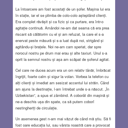
La întoarcere am fost acostați de un șofer. Mașina lui era
în stație, iar el se plimba de colo-colo așteptând clienți.
Era complet răvășit și ca fizic și ca purtare, era într-o
agitație continuă. Amândoi ne-am dat seama că era prea
riscant să călătorim cu el și am refuzat, la care el s-a
enervat peste măsură și s-a luat după noi, strigând și
agitându-și brațele. Noi ne-am cam speriat, dar spre
norocul nostru pe drum mai erau și alte taxiuri. Unul s-a
oprit la semnul nostru și așa am scăpat de șoferul agitat.
Cel care ne ducea acum era un om relativ tânăr, îmbrăcat
îngrijit, foarte calm și sigur la volan. Vorbea la telefon cu
alți clienți și imediat am sesizat accentul lui străin. Când
am ajuns la destinație, l-am întrebat unde s-a născut. „În
Uzbekistan”, a spus el zâmbind. A coborât din mașină și
ne-a deschis ușa din spate, ca să putem coborî
nestingheriți de circulație.
Un asemenea gest n-am mai văzut de când mă știu. Să fi
fost oare educația lui, sau vârsta noastră care a provocat