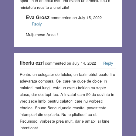
spirit fin in articolul dvs. imi evoca un crochiu sau o
miniatura reusita a unei zile!
Eva Grosz
commented on July 15, 2022
Reply
Mulțumesc Anca !
tiberiu ezri
commented on July 14, 2022
Reply
Pentru un culegator de folclor, un taximetrist poate fi o
adevarata comoara. Cel care ne duce de obicei in
calatorii mai lungi, este un evreu irakian cu sapte
clase, dar destept foc. A invatat cam 50 de cuvinte in
vreo zece limbi pentru calatorii care nu vorbesc
ebraica. Spune Bancuri,unele reusite, povesteste
intamplari din copilarie. Nu te plictiseti cu el.
Recunosc, vorbeste prea mult, dar e amabil si bine
intentionat.