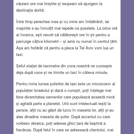
căutam ore mai liniștite și reușeam să ajungem la
destinația dorită.
Între timp perechea mea și cu mine am îmbătrânit, iar
mașinile s-au înmulțit mai repede ca șoselele. La orice oră
ai încerca, ești nevoit să călătorești ore în șir pentru a
parcurge câțiva kilometri – și asta nu numai în centrul țării.
Așa am hotărât că pentru a pleca la Tel Aviv vom lua un
taxi.
Șeful stației de taximetre din zona noastră ne cunoaște
deja după voce și ne trimite un taxi în câteva minute.
Pentru mine lumea șoferilor de taxi este un microcosm al
populației Israelului și dacă o cunoști, poți înțelege mai
bine diversitatea oamenilor care populează această mică
și agitată parte a planetei. Unii sunt intelectuali ieșiți la
pensie, alții nu au găsit de lucru în meseria lor, alții și-au
ales dinadins meseria de șofer. După accentul cu care
vorbesc ebraica, poți adesea ghici țara de baștină a
fiecăruia. După felul în care se adresează clientului, mai