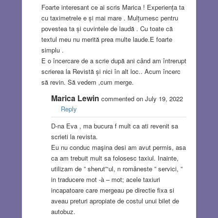
Foarte interesant ce ai scris Marica ! Experiența ta
cu taximetrele e și mai mare . Mulțumesc pentru
povestea ta și cuvintele de laudă . Cu toate că
textul meu nu merită prea multe laude.E foarte
simplu .
E o încercare de a scrie după ani când am întrerupt
scrierea la Revistă și nici în alt loc.. Acum încerc
să revin. Să vedem ,cum merge.
Marica Lewin
commented on July 19, 2022
Reply
D-na Eva , ma bucura f mult ca ati revenit sa
scrieti la revista.
Eu nu conduc maşina desi am avut permis, asa
ca am trebuit mult sa folosesc taxiul. Inainte,
utilizam de ” sherut”‘ul, n româneste ” servici, ”
in traducere mot -à – mot; acele taxiuri
incapatoare care mergeau pe directie fixa si
aveau preturi apropiate de costul unui bilet de
autobuz.