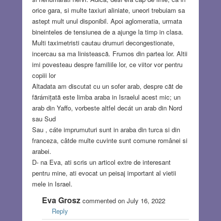
orice gara, si multe taxiuri aliniate, uneori trebuiam sa
astept mult unul disponibil. Apoi aglomeratia, urmata
bineinteles de tensiunea de a ajunge la timp in clasa.
Multi taximetristi cautau drumuri decongestionate,
incercau sa ma linistească. Frumos din partea lor. Altii
imi povesteau despre familiile lor, ce viitor vor pentru
copiii lor
Altadata am discutat cu un sofer arab, despre căt de
fărámițată este limba araba in Israelul acest mic; un
arab din Yaffo, vorbeste altfel decát un arab din Nord
sau Sud
Sau , cáte imprumuturi sunt in araba din turca si din
franceza, câtde multe cuvinte sunt comune românei si
arabei.
D- na Eva, ati scris un articol extre de interesant
pentru mine, ati evocat un peisaj important al vietii
mele in Israel.
Eva Grosz
commented on July 16, 2022
Reply