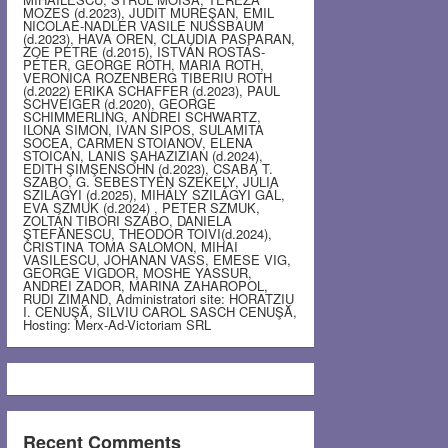
MOZES (d.2023), JUDIT MUREŞAN, EMIL
NICOLAE-NADLER VASILE NUSSBAUM
(d.2023), HAVA OREN, CLAUDIA PASPARAN,
ZOE PETRE (d.2015), ISTVÁN ROSTÁS-
PÉTER, GEORGE ROTH, MARIA ROTH,
VERONICA ROZENBERG TIBERIU ROTH
(d.2022) ERIKA SCHAFFER (d.2023), PAUL
SCHVEIGER (d.2020), GEORGE
SCHIMMERLING, ANDREI SCHWARTZ,
ILONA SIMON, IVAN SIPOS, SULAMITA
SOCEA, CARMEN STOIANOV, ELENA
STOICAN, LANIS ŞAHAZIZIAN (d.2024),
EDITH ŞIMŞENSOHN (d.2023), CSABA T.
SZABO, G. SEBESTYEN SZEKELY, JÚLIA
SZILÁGYI (d.2025), MIHÁLY SZILÁGYI GÁL,
EVA SZMUK (d.2024) , PETER SZMUK,
ZOLTÁN TIBORI SZABO, DANIELA
ŞTEFĂNESCU, THEODOR TOIVI(d.2024),
CRISTINA TOMA SALOMON, MIHAI
VASILESCU, JOHANAN VASS, EMESE VIG,
GEORGE VIGDOR, MOSHE YASSUR,
ANDREI ZADOR, MARINA ZAHAROPOL,
RUDI ZIMAND, Administratori site: HORATZIU
I. CENUŞĂ, SILVIU CAROL SASCH CENUŞĂ,
Hosting: Merx-Ad-Victoriam SRL
Recent Comments