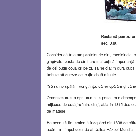
R
eclamă pentru un 
sec. XIX
Consider că în afara pastelor de dinţi medicinale, p
gingivale, pasta de dinți are mai puţină importanţă
de cel putin două ori pe zi, să ne clătim gura după 
trebuie să dureze cel puţin două minute.
“Să nu ne spălăm conştiinţa, să ne spălăm şi să ne î
Omenirea nu s-a oprit numai la periaj, ci a descoper
mijloace de curăţire între dinţi, abia în 1815 docto
de mătase.
Ea avea să fie fabricată începând din 1898 de căt
apărut în timpul celui de al Doilea Război Mondial