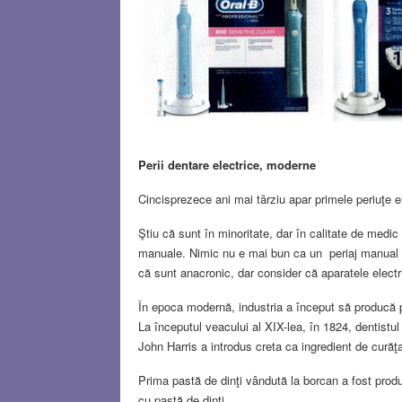
Perii dentare electrice, moderne
Cincisprezece ani mai tȃrziu apar primele periuţe e
Ştiu că sunt în minoritate, dar în calitate de medic
manuale. Nimic nu e mai bun ca un periaj manual te
că sunt anacronic, dar consider că aparatele electr
În epoca modernă, industria a început să producă p
La începutul veacului al XIX-lea, în 1824, dentist
John Harris a introdus creta ca ingredient de curăţ
Prima pastă de dinţi vândută la borcan a fost produ
cu pastă de dinţi.