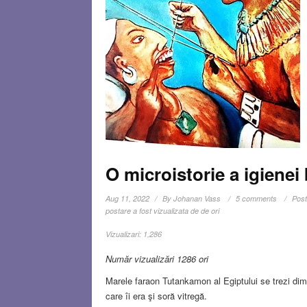
O microistorie a igienei
Aug 11, 2022
By
Johanan Vass
5 comments
Post
postare a fost vizualizata de de ori
Vizualizari:
1,286
Număr vizualizări 1286 ori
Marele faraon Tutankamon al Egiptului se trezi dimin
care îi era şi soră vitregă.