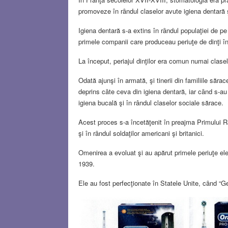
promoveze în rȃndul claselor avute igiena dentară şi
Igiena dentară s-a extins în rȃndul populaţiei de p
primele companii care produceau periuţe de dinţi în 
La început, periajul dinţilor era comun numai clase
Odată ajunşi în armată, şi tinerii din familiile săra
deprins cȃte ceva din igiena dentară, iar cȃnd s-au î
igiena bucală şi în rândul claselor sociale sărace.
Acest proces s-a încetăţenit în preajma Primului Ră
şi în rȃndul soldaţilor americani şi britanici.
Omenirea a evoluat şi au apărut primele periuţe ele
1939.
Ele au fost perfecţionate în Statele Unite, cȃnd “Ge