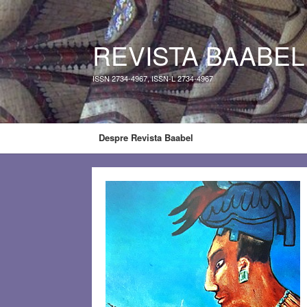
REVISTA BAABEL
ISSN 2734-4967, ISSN-L 2734-4967
Despre Revista Baabel