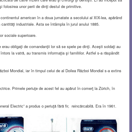
 folosirea unor perii de dinţi destul de primitive.
e continentul american în a doua jumatate a secolului al XIX-lea, apărȃnd
cantităţi industriale. Asta se întȃmpla în jurul anului 1885.
lor sociale superioare.
ce erau obligaţi de comandanţii lor să se spele pe dinţi. Aceşti soldaţi au
ntors la vatră, au transmis informaţia şi familiilor. Astfel s-a răspândit
zboi Mondial, iar în timpul celui de al Doilea Război Mondial s-a extins
ctrice. Primele periuţe de acest fel au apărut în comerţ la Zürich, în
neral Electric” a produs o periuţă fără fir, reincărcabilă. Era în 1961.