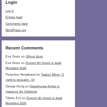
Login
Log in
Entries feed
Comments feed
WordPress.org
Recent Comments
Eva Grosz
on
Ultimul drum
Eva Grosz
on
Zvonuri din timpul și după
Mondialul 2026
Florentino Himelbrand
on
Yaakov Miron. O
viață la Ierusalim. (2)
George Konig
on
Operațiunea Achse și
masacrul din Cefalonia
Tiberiu Ezri
on
Zvonuri din timpul și după
Mondialul 2026