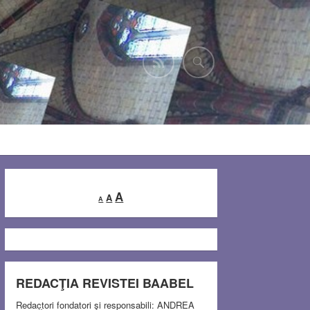
Decrease
Reset
Increase
A
A
A
font
font
font
size.
size.
size.
REDACŢIA REVISTEI BAABEL
Redactori fondatori şi responsabili: ANDREA