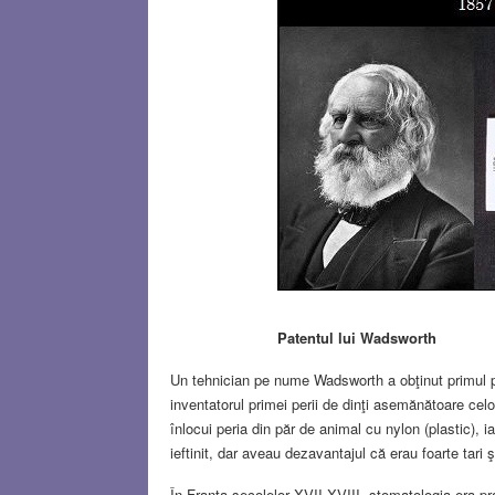
Patentul lui Wadsworth
Un tehnician pe nume Wadsworth a obţinut primul pa
inventatorul primei perii de dinţi asemănătoare celo
înlocui peria din păr de animal cu nylon (plastic), i
ieftinit, dar aveau dezavantajul că erau foarte tari 
În Franţa secolelor XVII-XVIII, stomatologia era prac