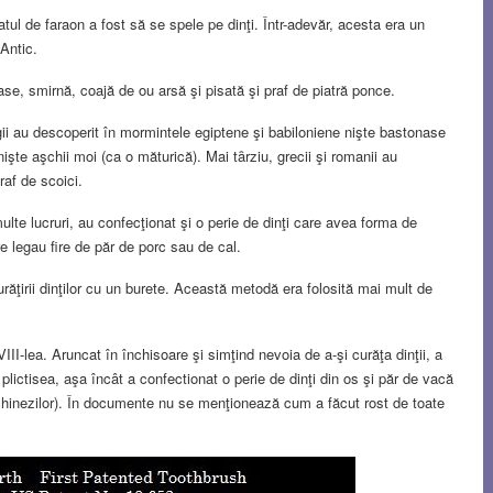
atul de faraon a fost să se spele pe dinţi. Într-adevăr, acesta era un
 Antic.
se, smirnă, coajă de ou arsă şi pisată şi praf de piatră ponce.
gii au descoperit în mormintele egiptene şi babiloniene nişte bastonase
nişte aşchii moi (ca o măturică). Mai tȃrziu, grecii şi romanii au
raf de scoici.
multe lucruri, au confecţionat şi o perie de dinţi care avea forma de
e legau fire de păr de porc sau de cal.
răţirii dinţilor cu un burete. Această metodă era folosită mai mult de
III-lea. Aruncat în închisoare şi simţind nevoia de a-şi curăţa dinţii, a
plictisea, aşa încât a confectionat o perie de dinţi din os şi păr de vacă
 chinezilor). În documente nu se menţionează cum a făcut rost de toate