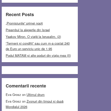
Recent Posts
„Promisiunile” primei nopți
Preambul la alegerile din Israel
Yaakov Miron. O viață la Ierusalim. (2)
“Termeni și condiții” sau cum m-a costat 240
de Euro un serviciu unic de 1.95
Podul MATAM şi alte poduri din viaţa mea (II)
Comentarii recente
Eva Grosz
on
Ultimul drum
Eva Grosz
on
Zvonuri din timpul și după
Mondialul 2026