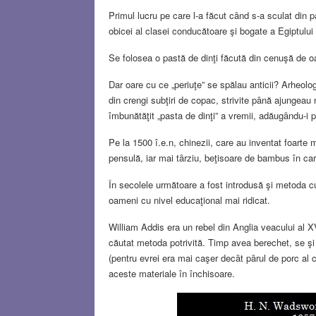
Primul lucru pe care l-a făcut cȃnd s-a sculat din p
obicei al clasei conducătoare şi bogate a Egiptului
Se folosea o pastă de dinţi făcută din cenuşă de oa
Dar oare cu ce „periuţe” se spălau anticii? Arheolo
din crengi subţiri de copac, strivite pȃnă ajungeau 
îmbunătăţit „pasta de dinţi” a vremii, adăugȃndu-i p
Pe la 1500 î.e.n, chinezii, care au inventat foarte 
pensulă, iar mai tȃrziu, beţisoare de bambus în car
În secolele următoare a fost introdusă şi metoda cu
oameni cu nivel educaţional mai ridicat.
William Addis era un rebel din Anglia veacului al XV
căutat metoda potrivită. Timp avea berechet, se şi 
(pentru evrei era mai caşer decȃt pȃrul de porc al
aceste materiale în închisoare.