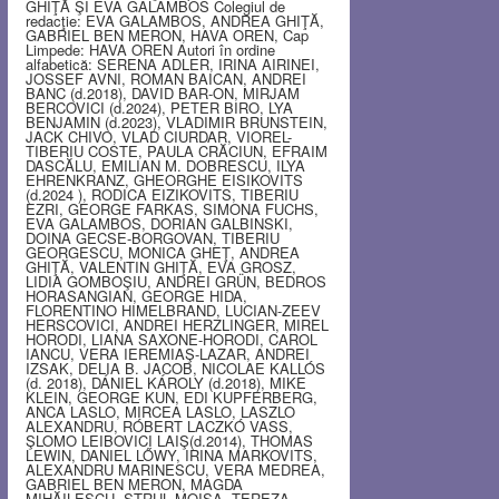
GHIŢĂ ŞI EVA GALAMBOS Colegiul de
redacţie: EVA GALAMBOS, ANDREA GHIŢĂ,
GABRIEL BEN MERON, HAVA OREN, Cap
Limpede: HAVA OREN Autori în ordine
alfabetică: SERENA ADLER, IRINA AIRINEI,
JOSSEF AVNI, ROMAN BAICAN, ANDREI
BANC (d.2018), DAVID BAR-ON, MIRJAM
BERCOVICI (d.2024), PETER BIRO, LYA
BENJAMIN (d.2023), VLADIMIR BRUNSTEIN,
JACK CHIVO, VLAD CIURDAR, VIOREL-
TIBERIU COSTE, PAULA CRĂCIUN, EFRAIM
DASCĂLU, EMILIAN M. DOBRESCU, ILYA
EHRENKRANZ, GHEORGHE EISIKOVITS
(d.2024 ), RODICA EIZIKOVITS, TIBERIU
EZRI, GEORGE FARKAS, SIMONA FUCHS,
EVA GALAMBOS, DORIAN GALBINSKI,
DOINA GECSE-BORGOVAN, TIBERIU
GEORGESCU, MONICA GHEŢ, ANDREA
GHIŢĂ, VALENTIN GHIŢĂ, EVA GROSZ,
LIDIA GOMBOŞIU, ANDREI GRÜN, BEDROS
HORASANGIAN, GEORGE HIDA,
FLORENTINO HIMELBRAND, LUCIAN-ZEEV
HERSCOVICI, ANDREI HERZLINGER, MIREL
HORODI, LIANA SAXONE-HORODI, CAROL
IANCU, VERA IEREMIAŞ-LAZAR, ANDREI
IZSAK, DELIA B. JACOB, NICOLAE KALLÓS
(d. 2018), DÁNIEL KÁROLY (d.2018), MIKE
KLEIN, GEORGE KUN, EDI KUPFERBERG,
ANCA LASLO, MIRCEA LASLO, LASZLO
ALEXANDRU, RÓBERT LACZKÓ VASS,
ŞLOMO LEIBOVICI LAIŞ(d.2014), THOMAS
LEWIN, DANIEL LŐWY, IRINA MARKOVITS,
ALEXANDRU MARINESCU, VERA MEDREA,
GABRIEL BEN MERON, MAGDA
MIHĂILESCU, STRUL MOISA, TEREZA