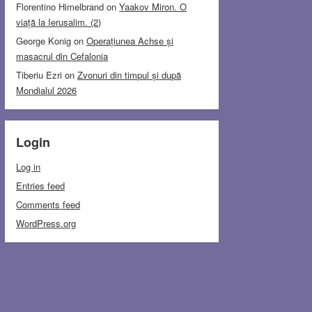
Florentino Himelbrand
on
Yaakov Miron. O
viață la Ierusalim. (2)
George Konig
on
Operațiunea Achse și
masacrul din Cefalonia
Tiberiu Ezri
on
Zvonuri din timpul și după
Mondialul 2026
Login
Log in
Entries feed
Comments feed
WordPress.org