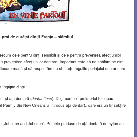
praf de curăţat dinţii Franţa – sfȃrşitul
recum cele pentru dinţi sensibili şi cele pentru prevenirea afecţiunilor
 în prevenirea afecţiunilor dentare. Important este să ne spălăm pe dinţi
fiecare masă şi să respectăm cu stricteţe regulile periajului dentar care
ngrijim dinţii.”
it şi aţa dentară (
dental floss
). Deşi oamenii preistorici foloseau
rul Parmly din New Orleans a introdus aţa dentară, care era un fir subţire
re „Johnson and Johnson”. Primele produse de aţă dentară de nylon au