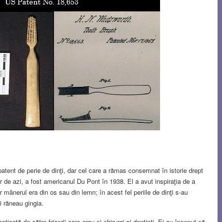
tent de perie de dinţi, dar cel care a rămas consemnat în istorie drept
r de azi, a fost americanul Du Pont în 1938. El a avut inspiraţia de a
ar mȃnerul era din os sau din lemn; în acest fel periile de dinţi s-au
şi răneau gingia.
ticată de către frizerii care erau şi chirurgi şi dentişti. Ei au început să