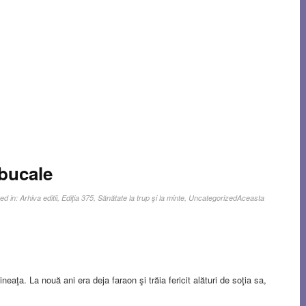
 bucale
ed in:
Arhiva editii
,
Ediţia 375
,
Sănătate la trup şi la minte
,
Uncategorized
Aceasta
eaţa. La nouă ani era deja faraon şi trăia fericit alături de soţia sa,