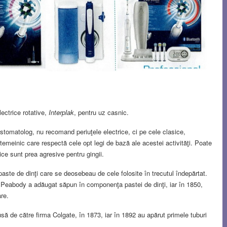
lectrice rotative,
Interplak
, pentru uz casnic.
 stomatolog, nu recomand periuţele electrice, ci pe cele clasice,
meinic care respectă cele opt legi de bază ale acestei activităţi. Poate
ice sunt prea agresive pentru gingii.
aste de dinţi care se deosebeau de cele folosite în trecutul îndepărtat.
ul Peabody a adăugat săpun în componenţa pastei de dinţi, iar în 1850,
are.
să de către firma Colgate, în 1873, iar în 1892 au apărut primele tuburi