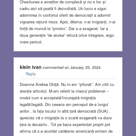
Chestiunea e amețitor de complexă și nu e loc și
cadru aici să poată fi dezvoltată. Un lucru e sigur:
adormirea în confortul oferit de democrații a adormit
vigoarea rațiunii treze. Apoi, dilema: n-ai imigranți, n-ai
forță de muncă la ”șmotru”. Dar s-a exagerat. Iar a
doua generație ”de aiurea” refuză orice integrare, ergo:
mare pericol.
klein ivan
commented on January 25, 2024
Reply
Doamna Andrea Ghiţă. Nu m-am “șifonat”. Am citit cu
atenție articolul. M-am referit la miezul problemei –
modul cum e acceptată/încurajată imigrația
legală/ilegală. Din ceeace am perceput de-a lungul
anilor , la fața locului în altă țară democrată (SUA) ,
apreciez că o imigrație la o scară exagerată va duce
țara la dezastru . Tot pe baza experienței proprii pot
afirma că s-a acordat cetățenie americană extrem de