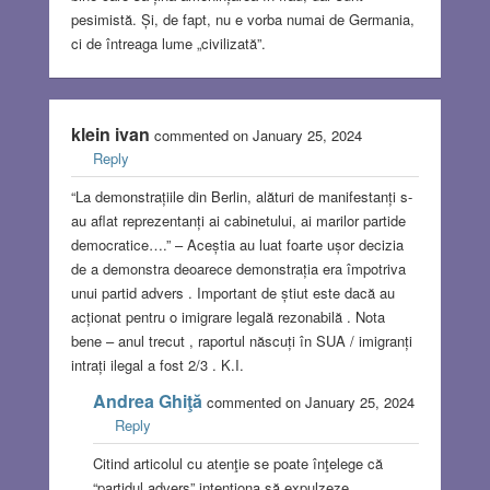
pesimistă. Și, de fapt, nu e vorba numai de Germania,
ci de întreaga lume „civilizată”.
klein ivan
commented on January 25, 2024
Reply
“La demonstrațiile din Berlin, alături de manifestanți s-
au aflat reprezentanți ai cabinetului, ai marilor partide
democratice….” – Aceștia au luat foarte ușor decizia
de a demonstra deoarece demonstrația era împotriva
unui partid advers . Important de știut este dacă au
acționat pentru o imigrare legală rezonabilă . Nota
bene – anul trecut , raportul născuți în SUA / imigranți
intrați ilegal a fost 2/3 . K.I.
Andrea Ghiţă
commented on January 25, 2024
Reply
Citind articolul cu atenţie se poate înţelege că
“partidul advers” intenţiona să expulzeze