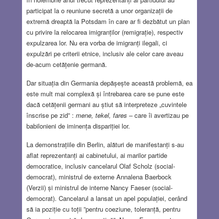
participat la o reuniune secretă a unor organizații de
extremă dreaptă la Potsdam în care ar fi dezbătut un plan
cu privire la relocarea imigranților (remigrație), respectiv
expulzarea lor. Nu era vorba de imigranți ilegali, ci
expulzări pe criterii etnice, inclusiv ale celor care aveau
de-acum cetățenie germană.
Dar situația din Germania depășește această problemă, ea
este mult mai complexă și întrebarea care se pune este
dacă cetățenii germani au știut să interpreteze „cuvintele
înscrise pe zid” :
mene, tekel, fares
– care îi avertizau pe
babilonieni de iminența dispariției lor.
La demonstrațiile din Berlin, alături de manifestanți s-au
aflat reprezentanți ai cabinetului, ai marilor partide
democratice, inclusiv cancelarul Olaf Scholz (social-
democrat), ministrul de externe Annalena Baerbock
(Verzii) și ministrul de interne Nancy Faeser (social-
democrat). Cancelarul a lansat un apel populației, cerând
să ia poziție cu toții ”pentru coeziune, toleranță, pentru