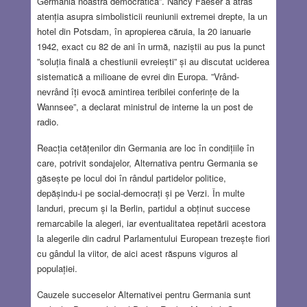
Germania noastră democratică”. Nancy Faeser a atras
atenția asupra simbolisticii reuniunii extremei drepte, la un
hotel din Potsdam, în apropierea căruia, la 20 ianuarie
1942, exact cu 82 de ani în urmă, naziștii au pus la punct
”soluția finală a chestiunii evreiești” și au discutat uciderea
sistematică a milioane de evrei din Europa. ”Vrând-
nevrând îți evocă amintirea teribilei conferințe de la
Wannsee”, a declarat ministrul de interne la un post de
radio.
Reacția cetățenilor din Germania are loc în condițiile în
care, potrivit sondajelor, Alternativa pentru Germania se
găsește pe locul doi în rândul partidelor politice,
depășindu-i pe social-democrați și pe Verzi. În multe
landuri, precum și la Berlin, partidul a obținut succese
remarcabile la alegeri, iar eventualitatea repetării acestora
la alegerile din cadrul Parlamentului European trezește fiori
cu gândul la viitor, de aici acest răspuns viguros al
populației.
Cauzele succeselor Alternativei pentru Germania sunt