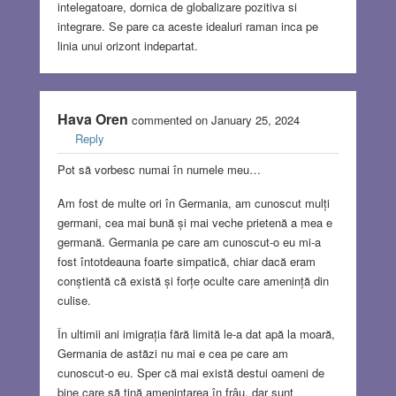
intelegatoare, dornica de globalizare pozitiva si
integrare. Se pare ca aceste idealuri raman inca pe
linia unui orizont indepartat.
Hava Oren
commented on January 25, 2024
Reply
Pot să vorbesc numai în numele meu…
Am fost de multe ori în Germania, am cunoscut mulți
germani, cea mai bună și mai veche prietenă a mea e
germană. Germania pe care am cunoscut-o eu mi-a
fost întotdeauna foarte simpatică, chiar dacă eram
conștientă că există și forțe oculte care amenință din
culise.
În ultimii ani imigrația fără limită le-a dat apă la moară,
Germania de astăzi nu mai e cea pe care am
cunoscut-o eu. Sper că mai există destui oameni de
bine care să țină amenințarea în frâu, dar sunt