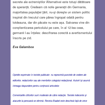
secrete ale extremiștilor Alternativei este totuși dătătoare
de speranță. Credeam că noile generații din Germania,
majoritatea populaţiei ţării, nu-şi doreşte un sistem politic
inspirat din trecutul care părea îngropat odată pentru
totdeauna, dar din păcate nu este așa. Salvarea vine din
conștientizarea pericolului pe care, în al 12-lea ceas,
germanii l-au înțeles: descifrarea corectă a avertismentului
înscris pe zid.
Eva Galambos
Opiniile exprimate în textele publicate nu reprezintă punctele de vedere ale
editorilor, redactorilor sau ale membrilor colegiului redacţional. Autorii îşi asumă
întreaga răspundere pentru conţinutul articolelor.
Comentariile cititorilor sunt moderate de către redacţie. Textele indecente şi
atacurile la persoană se elimină. Revista Baabel este deschisă faţă de orice