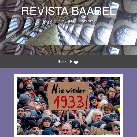
REVISTA BAABEL
ISSN 2734-4967, ISSN-L 2734-4967
Select Page