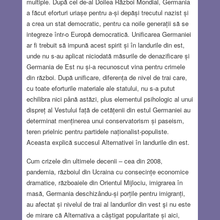
multiple. După cel de-al Doilea Război Mondial, Germania
a făcut eforturi uriașe pentru a-și depăși trecutul nazist și
a crea un stat democratic, pentru ca noile generații să se
integreze într-o Europă democratică. Unificarea Germaniei
ar fi trebuit să impună acest spirit și în landurile din est,
unde nu s-au aplicat niciodată măsurile de denazificare și
Germania de Est nu și-a recunoscut vina pentru crimele
din război. După unificare, diferența de nivel de trai care,
cu toate eforturile materiale ale statului, nu s-a putut
echilibra nici până astăzi, plus elementul psihologic al unui
dispreț al Vestului față de cetățenii din estul Germaniei au
determinat menținerea unui conservatorism și paseism,
teren prielnic pentru partidele naționalist-populiste.
Aceasta explică succesul Alternativei în landurile din est.
Cum crizele din ultimele decenii – cea din 2008,
pandemia, războiul din Ucraina cu consecințe economice
dramatice, războaiele din Orientul Mijlociu, imigrarea în
masă, Germania deschizându-și porțile pentru imigranți,
au afectat și nivelul de trai al landurilor din vest şi nu este
de mirare că Alternativa a câștigat popularitate și aici,