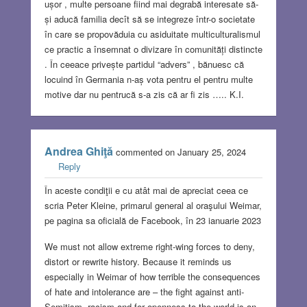
ușor , multe persoane fiind mai degrabă interesate să-
și aducă familia decît să se integreze într-o societate
în care se propovăduia cu asiduitate multiculturalismul
ce practic a însemnat o divizare în comunități distincte
. În ceeace privește partidul “advers” , bănuesc că
locuind în Germania n-aș vota pentru el pentru multe
motive dar nu pentrucă s-a zis că ar fi zis ….. K.I.
Andrea Ghiţă
commented on January 25, 2024
Reply
În aceste condiţii e cu atât mai de apreciat ceea ce
scria Peter Kleine, primarul general al oraşului Weimar,
pe pagina sa oficială de Facebook, în 23 ianuarie 2023
We must not allow extreme right-wing forces to deny,
distort or rewrite history. Because it reminds us
especially in Weimar of how terrible the consequences
of hate and intolerance are – the fight against anti-
Semitism, racism and for openness to the world is an