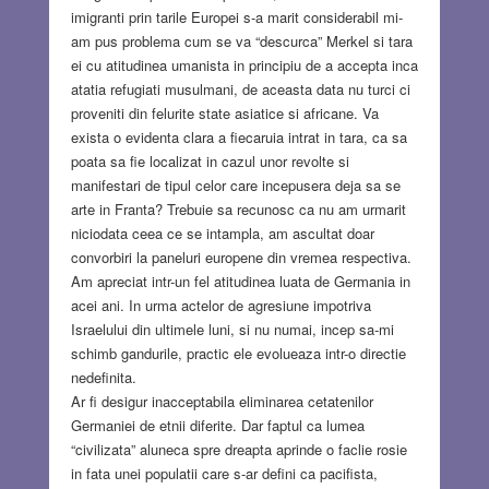
imigranti prin tarile Europei s-a marit considerabil mi-
am pus problema cum se va “descurca” Merkel si tara
ei cu atitudinea umanista in principiu de a accepta inca
atatia refugiati musulmani, de aceasta data nu turci ci
proveniti din felurite state asiatice si africane. Va
exista o evidenta clara a fiecaruia intrat in tara, ca sa
poata sa fie localizat in cazul unor revolte si
manifestari de tipul celor care incepusera deja sa se
arte in Franta? Trebuie sa recunosc ca nu am urmarit
niciodata ceea ce se intampla, am ascultat doar
convorbiri la paneluri europene din vremea respectiva.
Am apreciat intr-un fel atitudinea luata de Germania in
acei ani. In urma actelor de agresiune impotriva
Israelului din ultimele luni, si nu numai, incep sa-mi
schimb gandurile, practic ele evolueaza intr-o directie
nedefinita.
Ar fi desigur inacceptabila eliminarea cetatenilor
Germaniei de etnii diferite. Dar faptul ca lumea
“civilizata” aluneca spre dreapta aprinde o faclie rosie
in fata unei populatii care s-ar defini ca pacifista,