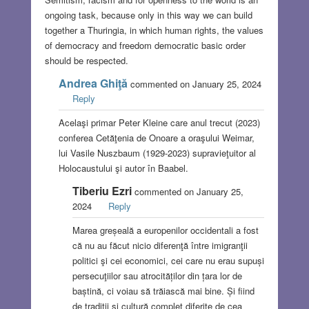
ongoing task, because only in this way we can build
together a Thuringia, in which human rights, the values
of democracy and freedom democratic basic order
should be respected.
Andrea Ghiţă
commented on January 25, 2024
Reply
Acelaşi primar Peter Kleine care anul trecut (2023)
conferea Cetăţenia de Onoare a oraşului Weimar,
lui Vasile Nuszbaum (1929-2023) supravieţuitor al
Holocaustului şi autor în Baabel.
Tiberiu Ezri
commented on January 25,
2024
Reply
Marea greșeală a europenilor occidentali a fost
că nu au făcut nicio diferenţă între imigranţii
politici şi cei economici, cei care nu erau supuși
persecuţiilor sau atrocităților din țara lor de
baștină, ci voiau să trăiască mai bine. Și fiind
de tradiții și cultură complet diferite de cea