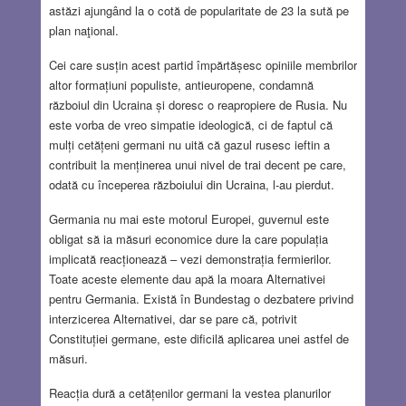
astăzi ajungând la o cotă de popularitate de 23 la sută pe
plan naţional.
Cei care susțin acest partid împărtășesc opiniile membrilor
altor formațiuni populiste, antieuropene, condamnă
războiul din Ucraina și doresc o reapropiere de Rusia. Nu
este vorba de vreo simpatie ideologică, ci de faptul că
mulți cetățeni germani nu uită că gazul rusesc ieftin a
contribuit la menținerea unui nivel de trai decent pe care,
odată cu începerea războiului din Ucraina, l-au pierdut.
Germania nu mai este motorul Europei, guvernul este
obligat să ia măsuri economice dure la care populația
implicată reacționează – vezi demonstrația fermierilor.
Toate aceste elemente dau apă la moara Alternativei
pentru Germania. Există în Bundestag o dezbatere privind
interzicerea Alternativei, dar se pare că, potrivit
Constituției germane, este dificilă aplicarea unei astfel de
măsuri.
Reacția dură a cetățenilor germani la vestea planurilor