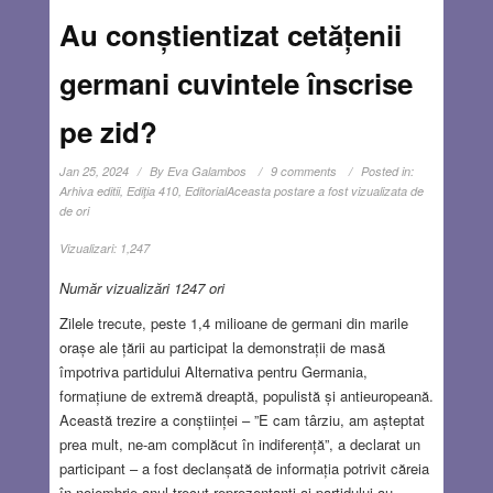
Au conștientizat cetățenii
germani cuvintele înscrise
pe zid?
Jan 25, 2024
By
Eva Galambos
9 comments
Posted in:
Arhiva editii
,
Ediţia 410
,
Editorial
Aceasta postare a fost vizualizata de
de ori
Vizualizari:
1,247
Număr vizualizări 1247 ori
Zilele trecute, peste 1,4 milioane de germani din marile
orașe ale țării au participat la demonstrații de masă
împotriva partidului Alternativa pentru Germania,
formațiune de extremă dreaptă, populistă și antieuropeană.
Această trezire a conștiinței – ”E cam târziu, am așteptat
prea mult, ne-am complăcut în indiferență”, a declarat un
participant – a fost declanșată de informația potrivit căreia
în noiembrie anul trecut reprezentanți ai partidului au