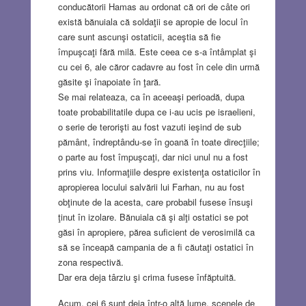
conducătorii Hamas au ordonat că ori de câte ori
există bănuiala că soldaţii se apropie de locul în
care sunt ascunşi ostaticii, aceştia să fie
împuşcaţi fără milă. Este ceea ce s-a întâmplat şi
cu cei 6, ale căror cadavre au fost în cele din urmă
găsite şi înapoiate în ţară.
Se mai relateaza, ca în aceeaşi perioadă, dupa
toate probabilitatile dupa ce i-au ucis pe israelieni,
o serie de terorişti au fost vazuti ieşind de sub
pământ, îndreptându-se în goană în toate direcţiile;
o parte au fost împuşcaţi, dar nici unul nu a fost
prins viu. Informaţiile despre existenţa ostaticilor în
apropierea locului salvării lui Farhan, nu au fost
obţinute de la acesta, care probabil fusese însuşi
ţinut în izolare. Bănuiala că şi alţi ostatici se pot
găsi în apropiere, părea suficient de verosimilă ca
să se înceapă campania de a fi căutaţi ostatici în
zona respectivă.
Dar era deja târziu şi crima fusese înfăptuită.
Acum, cei 6 sunt deja într-o altă lume, scenele de