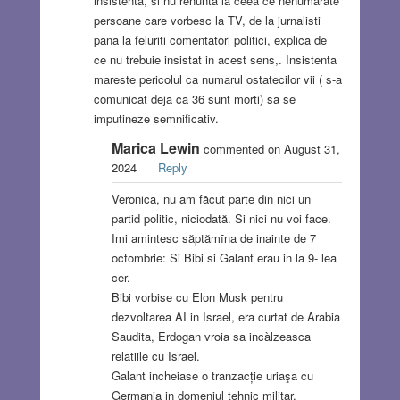
insistenta, si nu renunta la ceea ce nenumarate
persoane care vorbesc la TV, de la jurnalisti
pana la feluriti comentatori politici, explica de
ce nu trebuie insistat in acest sens,. Insistenta
mareste pericolul ca numarul ostatecilor vii ( s-a
comunicat deja ca 36 sunt morti) sa se
imputineze semnificativ.
Marica Lewin
commented on August 31,
2024
Reply
Veronica, nu am făcut parte din nici un
partid politic, niciodată. Si nici nu voi face.
Imi amintesc săptămīna de inainte de 7
octombrie: Si Bibi si Galant erau in la 9- lea
cer.
Bibi vorbise cu Elon Musk pentru
dezvoltarea AI in Israel, era curtat de Arabia
Saudita, Erdogan vroia sa incàlzeasca
relatiile cu Israel.
Galant incheiase o tranzacție uriaşa cu
Germania in domeniul tehnic militar.