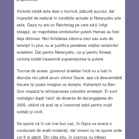
Victoria totală este doar o lozincă, plăcută auzului, dar
imposibil de realizat în condițiile actuale și Netanyahu știe
asta. Gaza nu are un Reichstag pe care să-ți înfigi
steagul, iar majoritatea simbolurilor puterii Hamas au fost
deja distruse. Nici lichidarea câtorva zeci sau sute de
teroriști în plus nu ar justifica pierderea vieților ostaticilor
israelieni. Dar pentru Netanyahu, ca și pentru Sinwar,
victoria totală înseamnă supraviețuirea la putere.
Tocmai de aceea, guvernul israelian încă nu a luat în
discuție nici până acum viitorul Gazei, așa că deocamdată
fiecare își poate imagina ce dorește. Kahaniștii lui Ben-
Gvir visează la reîntoarcerea coloniilor evreiești. Ei sunt
nostalgici după “raiul“ de dinainte de dezangajarea din
2005, uitând că acel rai a însemnat iadul pentru mulți
soldați și civili.
Se spune că în cel mai bun caz, în Gaza va exista o
conducere de arabi moderați, dar nimeni nu ne spune unde
vor fi ei găsiți. Din câte știu, în cosmos nu trăiesc