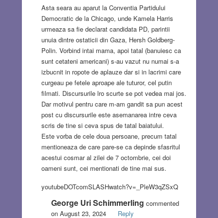
Asta seara au aparut la Conventia Partidului
Democratic de la Chicago, unde Kamela Harris
urmeaza sa fie declarat candidata PD, parintii
unuia dintre ostaticii din Gaza, Hersh Goldberg-
Polin. Vorbind intai mama, apoi tatal (banuiesc ca
sunt cetateni americani) s-au vazut nu numai s-a
izbucnit in ropote de aplauze dar si in lacrimi care
curgeau pe fetele aproape ale tuturor, cel putin
filmati. Discursurile lro scurte se pot vedea mai jos.
Dar motivul pentru care m-am gandit sa pun acest
post cu discursurile este asemanarea intre ceva
scris de tine si ceva spus de tatal baiatului.
Este vorba de cele doua persoane, precum tatal
mentioneaza de care pare-se ca depinde sfasritul
acestui cosmar al zilei de 7 octombrie, cei doi
oameni sunt, cei mentionati de tine mai sus.
youtubeDOTcomSLASHwatch?v=_PleW3qZSxQ
George Uri Schimmerling
commented
on August 23, 2024
Reply