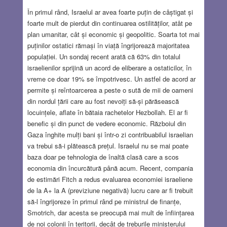
În primul rând, Israelul ar avea foarte puțin de câștigat și
foarte mult de pierdut din continuarea ostilităților, atât pe
plan umanitar, cât și economic și geopolitic. Soarta tot mai
puținilor ostatici rămași în viață îngrijorează majoritatea
populației. Un sondaj recent arată că 63% din totalul
israelienilor sprijină un acord de eliberare a ostaticilor, în
vreme ce doar 19% se împotrivesc. Un astfel de acord ar
permite și reîntoarcerea a peste o sută de mii de oameni
din nordul țării care au fost nevoiți să-și părăsească
locuințele, aflate în bătaia rachetelor Hezbollah. El ar fi
benefic și din punct de vedere economic. Războiul din
Gaza înghite mulți bani și într-o zi contribuabilul israelian
va trebui să-i plătească prețul. Israelul nu se mai poate
baza doar pe tehnologia de înaltă clasă care a scos
economia din încurcătură până acum. Recent, compania
de estimări Fitch a redus evaluarea economiei israeliene
de la A+ la A (previziune negativă) lucru care ar fi trebuit
să-l îngrijoreze în primul rând pe ministrul de finanțe,
Smotrich, dar acesta se preocupă mai mult de înființarea
de noi colonii în teritorii, decât de treburile ministerului