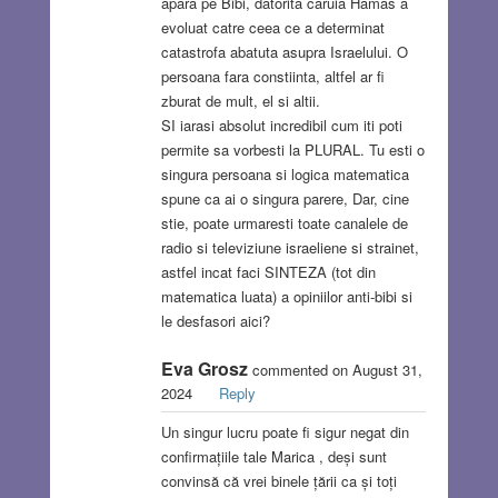
apara pe Bibi, datorita caruia Hamas a
evoluat catre ceea ce a determinat
catastrofa abatuta asupra Israelului. O
persoana fara constiinta, altfel ar fi
zburat de mult, el si altii.
SI iarasi absolut incredibil cum iti poti
permite sa vorbesti la PLURAL. Tu esti o
singura persoana si logica matematica
spune ca ai o singura parere, Dar, cine
stie, poate urmaresti toate canalele de
radio si televiziune israeliene si strainet,
astfel incat faci SINTEZA (tot din
matematica luata) a opiniilor anti-bibi si
le desfasori aici?
Eva Grosz
commented on August 31,
2024
Reply
Un singur lucru poate fi sigur negat din
confirmațiile tale Marica , deși sunt
convinsă că vrei binele țării ca și toți