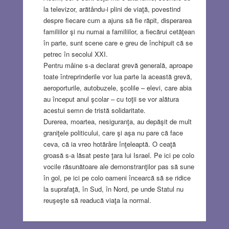
la televizor, arătându-i plini de viaţă, povestind
despre fiecare cum a ajuns să fie răpit, disperarea
familiilor şi nu numai a familiilor, a fiecărui cetăţean
în parte, sunt scene care e greu de închipuit că se
petrec în secolul XXI.
Pentru mâine s-a declarat grevă generală, aproape
toate întreprinderile vor lua parte la această grevă,
aeroporturile, autobuzele, şcolile – elevi, care abia
au început anul şcolar – cu toţii se vor alătura
acestui semn de tristă solidaritate.
Durerea, moartea, nesiguranţa, au depăşit de mult
graniţele politicului, care şi aşa nu pare că face
ceva, că ia vreo hotărâre înţeleaptă. O ceaţă
groasă s-a lăsat peste ţara lui Israel. Pe ici pe colo
vocile răsunătoare ale demonstranţilor pas să sune
în gol, pe ici pe colo oameni încearcă să se ridice
la suprafaţă, în Sud, în Nord, pe unde Statul nu
reuşeşte să readucă viaţa la normal.