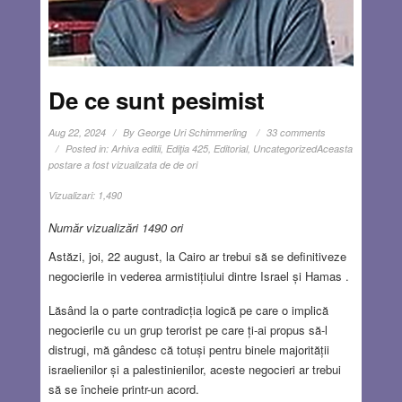
De ce sunt pesimist
Aug 22, 2024
By
George Uri Schimmerling
33 comments
Posted in:
Arhiva editii
,
Ediţia 425
,
Editorial
,
Uncategorized
Aceasta
postare a fost vizualizata de de ori
Vizualizari:
1,490
Număr vizualizări 1490 ori
Astăzi, joi, 22 august, la Cairo ar trebui să se definitiveze
negocierile in vederea armistițiului dintre Israel și Hamas .
Lăsând la o parte contradicția logică pe care o implică
negocierile cu un grup terorist pe care ți-ai propus să-l
distrugi, mă gândesc că totuși pentru binele majorității
israelienilor și a palestinienilor, aceste negocieri ar trebui
să se încheie printr-un acord.