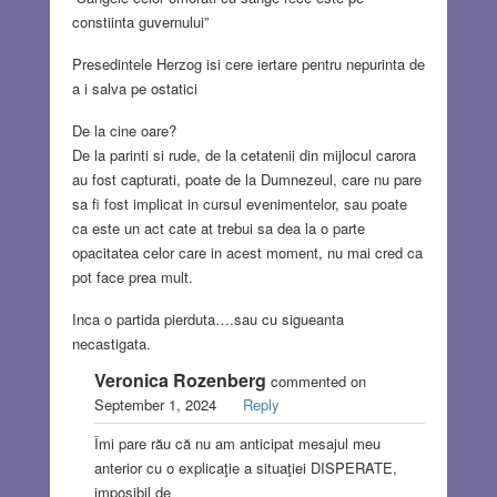
constiinta guvernului”
Presedintele Herzog isi cere iertare pentru nepurinta de
a i salva pe ostatici
De la cine oare?
De la parinti si rude, de la cetatenii din mijlocul carora
au fost capturati, poate de la Dumnezeul, care nu pare
sa fi fost implicat in cursul evenimentelor, sau poate
ca este un act cate at trebui sa dea la o parte
opacitatea celor care in acest moment, nu mai cred ca
pot face prea mult.
Inca o partida pierduta….sau cu sigueanta
necastigata.
Veronica Rozenberg
commented on
September 1, 2024
Reply
Îmi pare rău că nu am anticipat mesajul meu
anterior cu o explicaţie a situaţiei DISPERATE,
imposibil de