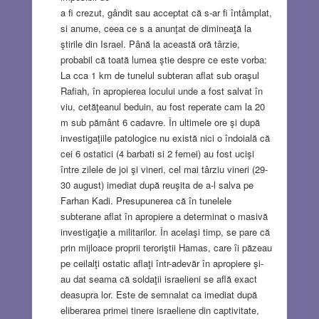
a fi crezut, gândit sau acceptat că s-ar fi întâmplat,
si anume, ceea ce s a anunţat de dimineaţă la
ştirile din Israel. Până la această oră târzie,
probabil că toată lumea ştie despre ce este vorba:
La cca 1 km de tunelul subteran aflat sub oraşul
Rafiah, în apropierea locului unde a fost salvat în
viu, cetăţeanul beduin, au fost reperate cam la 20
m sub pământ 6 cadavre. În ultimele ore şi după
investigaţiile patologice nu există nici o îndoială că
cei 6 ostatici (4 barbati si 2 femei) au fost ucişi
între zilele de joi şi vineri, cel mai târziu vineri (29-
30 august) imediat după reuşita de a-l salva pe
Farhan Kadi. Presupunerea că în tunelele
subterane aflat în apropiere a determinat o masivă
investigaţie a militarilor. În acelaşi timp, se pare că
prin mijloace proprii teroriştii Hamas, care îi păzeau
pe ceilalţi ostatic aflaţi într-adevăr în apropiere şi-
au dat seama că soldaţii israelieni se află exact
deasupra lor. Este de semnalat ca imediat după
eliberarea primei tinere israeliene din captivitate,