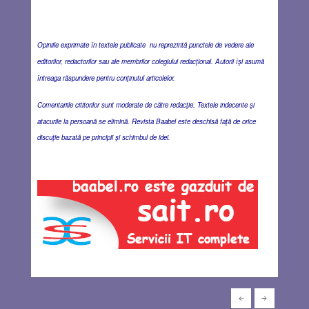
Opiniile exprimate în textele publicate nu reprezintă punctele de vedere ale
editorilor, redactorilor sau ale membrilor colegiului redacţional. Autorii îşi asumă
întreaga răspundere pentru conţinutul articolelor.
Comentariile cititorilor sunt moderate de către redacţie. Textele indecente şi
atacurile la persoană se elimină. Revista Baabel este deschisă faţă de orice
discuţie bazată pe principii şi schimbul de idei.