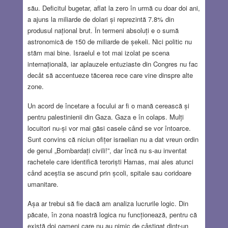
său. Deficitul bugetar, aflat la zero în urmă cu doar doi ani,
a ajuns la miliarde de dolari și reprezintă 7.8% din
produsul național brut. În termeni absoluți e o sumă
astronomică de 150 de miliarde de șekeli. Nici politic nu
stăm mai bine. Israelul e tot mai izolat pe scena
internațională, iar aplauzele entuziaste din Congres nu fac
decât să accentueze tăcerea rece care vine dinspre alte
zone.
Un acord de încetare a focului ar fi o mană cerească și
pentru palestinienii din Gaza. Gaza e în colaps. Mulți
locuitori nu-și vor mai găsi casele când se vor întoarce.
Sunt convins că niciun ofițer israelian nu a dat vreun ordin
de genul „Bombardați civili!”, dar încă nu s-au inventat
rachetele care identifică teroriști Hamas, mai ales atunci
când aceștia se ascund prin școli, spitale sau coridoare
umanitare.
Așa ar trebui să fie dacă am analiza lucrurile logic. Din
păcate, în zona noastră logica nu funcționează, pentru că
există doi oameni care nu au nimic de câștigat dintr-un