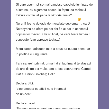
Si oare acum tot se mai gandesc capetele luminate de
o lumina, cu siguranta opaca, la faptul ca razboiul
trebuie continuat pana la victoria finala?
Nu ar fi fost o dovada de moraliate suprema
, ca Dl
Netanyahu sa ofere pe cei doi fio ai sai in achimbul
copilasilor roscati, Cfir si Ariel, pe care toata lumea ii
cunoaste (sau aproape toata…)
Moralitatea, adeseori mi s a spus ca nu are sens, iar
in politica cu siguranta.
Fara sa vrei, privind, urmarind si lacrimand te atasezi
de unii dintre cei multi, asa a fost pentru mine Carmel
Gat si Hersh Goldberg Polin.
Declara Bibi:
“cine omoara ostaticii nu e interesat
de un deal”
Declara Lapid:
“Sangele celor omorati cu sange rece este pe