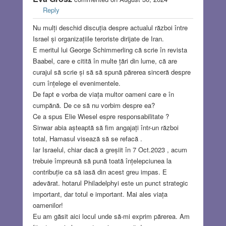
Reply
Nu mulți deschid discuția despre actualul război între
Israel și organizațiile teroriste dirijate de Iran.
E meritul lui George Schimmerling că scrie în revista
Baabel, care e citită în multe țări din lume, că are
curajul să scrie și să să spună părerea sinceră despre
cum înțelege el evenimentele.
De fapt e vorba de viața multor oameni care e în
cumpănă. De ce să nu vorbim despre ea?
Ce a spus Elie Wiesel espre responsabilitate ?
Sinwar abia așteaptă să fim angajați într-un război
total, Hamasul visează să se refacă .
Iar Israelul, chiar dacă a greșiit în 7 Oct.2023 , acum
trebuie împreună să pună toată înțelepciunea la
contribuție ca să iasă din acest greu impas. E
adevărat. hotarul Philadelphyi este un punct strategic
important, dar totul e important. Mai ales viața
oamenilor!
Eu am găsit aici locul unde să-mi exprim părerea. Am