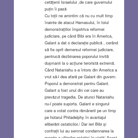
cetățenii Israelului ,de care guvernului
puțin îi pasă
Cu toții ne amintim că nu cu mult timp
înainte de atacul Hamasului, în toiul
demonstrațiilor împotriva reformei
judiciare, pe când Bibi era în America,
Galant a dat o declarație publică , cerând
să fie oprit demersul reformei judiciare,
pentrucă dezbinarea poporului invită
dușmanii la o acțiune teroristă extremă.
Când Nataniahu s-a întors din America a
vrut să-l dea afară pe Galant din guvern.
Poporul a demonstrat pentru Galant.
Galant a fost unul din cei care au
prevăzut tragedia. De atunci Nataniahu
nu-l poate suporta. Galant e singurul
care a votat contra rămânerii pe un timp
pe hotarul Philadelphy în avantajul
eliberării ostaticilor./ Dar ieri Bibi și
confrații lui au semnat condamnarea la
moarte a ultimilor ostatici în viață/ Acest