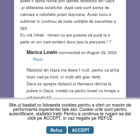
poate fi oprită numai prin oprirea războiului din Gaza
,și eliberarea ostaticilor, după care sunt șanse de
calmare a celorlalte puteri dușmane. Acest lucru e
subliniat în continuu de toate unitățile de securitate a
țării.
Eu mă întreb : nimeni nu are puterea să pună la o
parte un om care evident duce țara la pierzanie ! ?
Marica Lewin
commented on August 29, 2024
Reply
Războiul din Gaza ma doare f mult, pentru ca atîția
tineri cad pe front, si multi altii grav răniți.
Daca se opreşte războiul ṣi Hamasul rămîne la
putere in Gaza, credeți ca pentru Israel va incepe o
eră benefică?.
Eu dimpotrivă, cred că totul va fi pierdut.
Site-ul baabel.ro foloseste cookies pentru a oferi un maxim de
performanta experientei tale aici. Cookie-urile sunt pentru
Nu inteleg totuşi de ce nu reuşim să invingem după
autentificare, statistici trafic Pentru a continua te rugam sa dai
click pe ACCEPT, in caz negativ pe REFUZ
aproape 11 luni
George Uri Schimmerling
commented
Refuz
ACCEPT
on August 29, 2024
Reply