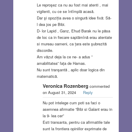
Le reproşez ca nu au fost mai atenti , mai
vigilenti, cu ce se întîmplă acasă.
Dar şi opoziția avea o singură idee fixă: Să-
l dea jos pe Bibi.
D- lor Lapid , Ganz, Ehud Barak nu le păsa
de loc ca in fiecare saptămînă erau atentate
si mureau oameni, ca țara este şubrezită
discordie.
Am văzut deja la ce ne- a adus ”
amabilitatea” fața de Hamas.
Nu sunt tranşantă , aplic doar logica din
matematică.
Veronica Rozenberg
commented
on August 31, 2024
Reply
Nu pot intelege cum poti sa faci o
asemnea afirmatie “Bibi si Galant erau in
la 9- lea cer”
Esti transanta, pentru ca afirmatiile tale
sunt la frontiera opiniilor exprimate de