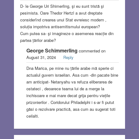
D- le George Uri Shimerling, şi eu sunt tristă şi
pesimista. Oare Thedor Hertzl a avut dreptate
considerînd crearea unui Stat evreiesc modern ,
soluția impotriva antisemitismului european?
Cum putea sa- şi imagineze o asemenea reacție din
partea țărilor arabe?
George Schimmerling
commented on
August 31, 2024
Reply
Dna Marica, pe mine nu țările arabe mă sperie ci
actualul guvern israelian. Asa cum -din pacate bine
am anticipat- Netanyahu va refuza eliberarea de
ostateci , deoarece teama lui de a merge la
inchisoare e mai mare decat grija pentru viețile
prizonierilor . Coridorului Philadelphi i s-ar fi putut
găsi o rezolvare practică, asa cum au sugerat toti
ceilalti.