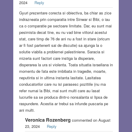
2024
Reply
Gyuri prezentare corecta si obiectiva, ba chiar as zice
indrazneata prin comparatia intre Sinwar si Bibi, o iau
ca o comparatie pe sectoare limitate. Dar, eu sunt mai
pesimista decat tine, eu nu vad bine viitorul acestui
stat, care timp de 76 de ani nu a fost in stare (oricum
ar fi fost partenerii sai de discutie) sa ajunga la o
solutie viabila a problemei palestiniene. Saracia si
mizeria sunt factori care instiga la disperare,
disperarea la ura si violenta. Toata situatia israeliana in
momentu de fata este imbibata in tragedie, moarte,
neputinta si in ultima instanta lasitate. Lasitatea
conducatorilor care nu isi parasesc pozitiile (nu ma
refer numai la Bibi, mai sunt multi care au lasat
lucrurile sa se produca dintr-o nonsalanta si lipsa de
raspundere. Acestia ar trebui sa infunde puscaria pe
ani multi.
Veronica Rozenberg
commented on August
23, 2024
Reply