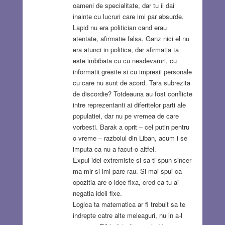
oameni de specialitate, dar tu ii dai
inainte cu lucruri care imi par absurde.
Lapid nu era politician cand erau
atentate, afirmatie falsa. Ganz nici el nu
era atunci in politica, dar afirmatia ta
este imbibata cu cu neadevaruri, cu
informatii gresite si cu impresii personale
cu care nu sunt de acord. Tara subrezita
de discordie? Totdeauna au fost conflicte
intre reprezentanti ai diferitelor parti ale
populatiei, dar nu pe vremea de care
vorbesti. Barak a oprit – cel putin pentru
o vreme – razboiul din Liban, acum i se
imputa ca nu a facut-o altfel.
Expui idei extremiste si sa-ti spun sincer
ma mir si imi pare rau. Si mai spui ca
opozitia are o idee fixa, cred ca tu ai
negatia ideii fixe.
Logica ta matematica ar fi trebuit sa te
indrepte catre alte meleaguri, nu in a-l