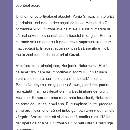
eventual acord.
Unul din ei este ticălosul absolut, Yehia Sinwar, arhiterorist
și criminal, cel care a declanșat acțiunea Hamas din 7
octombrie 2023. Sinwar știe că zilele îi sunt numărate și
că mai devreme sau mai târziu Israelul îl va găsi. Pentru
el, orice soluție care nu îi garantează supraviețuirea este
inacceptabilă. În acest scop nu-i pasă să sacrifice încă
multe zeci de mii de locuitori ai Gazei.
Al doilea este, bineînțeles, Benjamin Netanyahu. El știe
că acei 19% care se împotrivesc acordului, chiar dacă
sunt o minoritate, sunt cei care îi țin laolaltă coaliția.
Pentru Netanyahu, ca și pentru Sinwar, pierderea puterii
reprezintă mai mult decât o simplă schimbare de roluri.
Așa cum Sinwar se teme de armata israeliană, Netanyahu
se teme de justiția israeliană. El e implicat în trei procese
și nu are niciun chef să schimbe șampania
rosé
cu hainele
vărgate. Așa se face că și el vrea să continue ostilitățile ,
dar speră că ticălosul Sinwar va fi primul care va respinge
propunerea.