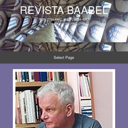
REVISTA BAABEL
ISSN 2734-4967, ISSN-L 2734-4967
Select Page