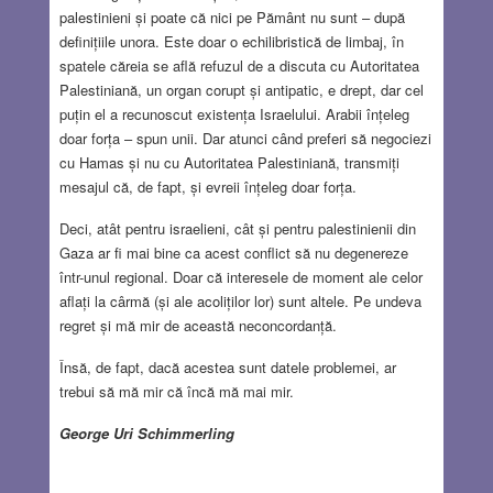
palestinieni și poate că nici pe Pământ nu sunt – după
definițiile unora. Este doar o echilibristică de limbaj, în
spatele căreia se află refuzul de a discuta cu Autoritatea
Palestiniană, un organ corupt și antipatic, e drept, dar cel
puțin el a recunoscut existența Israelului. Arabii înțeleg
doar forța – spun unii. Dar atunci când preferi să negociezi
cu Hamas și nu cu Autoritatea Palestiniană, transmiți
mesajul că, de fapt, și evreii înțeleg doar forța.
Deci, atât pentru israelieni, cât și pentru palestinienii din
Gaza ar fi mai bine ca acest conflict să nu degenereze
într-unul regional. Doar că interesele de moment ale celor
aflați la cârmă (și ale acoliților lor) sunt altele. Pe undeva
regret și mă mir de această neconcordanță.
Însă, de fapt, dacă acestea sunt datele problemei, ar
trebui să mă mir că încă mă mai mir.
George Uri Schimmerling