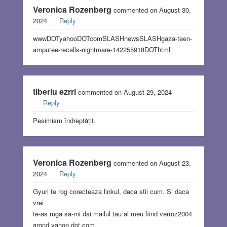
Veronica Rozenberg
commented on August 30,
2024
Reply
wwwDOTyahooDOTcomSLASHnewsSLASHgaza-teen-
amputee-recalls-nightmare-142255918DOThtml
tiberiu ezrri
commented on August 29, 2024
Reply
Pesimism îndreptățit.
Veronica Rozenberg
commented on August 23,
2024
Reply
Gyuri te rog corecteaza linkul, daca stii cum. Si daca
vrei
te-as ruga sa-mi dai mailul tau al meu fiind verroz2004
arond yahoo dot com