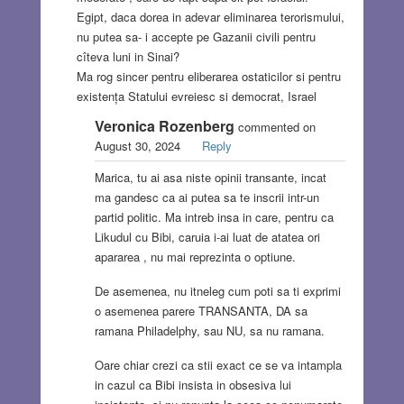
Egipt, daca dorea in adevar eliminarea terorismului,
nu putea sa- i accepte pe Gazanii civili pentru
cîteva luni in Sinai?
Ma rog sincer pentru eliberarea ostaticilor si pentru
existența Statului evreiesc si democrat, Israel
Veronica Rozenberg
commented on
August 30, 2024
Reply
Marica, tu ai asa niste opinii transante, incat
ma gandesc ca ai putea sa te inscrii intr-un
partid politic. Ma intreb insa in care, pentru ca
Likudul cu Bibi, caruia i-ai luat de atatea ori
apararea , nu mai reprezinta o optiune.
De asemenea, nu itneleg cum poti sa ti exprimi
o asemenea parere TRANSANTA, DA sa
ramana Philadelphy, sau NU, sa nu ramana.
Oare chiar crezi ca stii exact ce se va intampla
in cazul ca Bibi insista in obsesiva lui