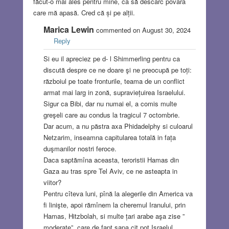
făcut-o mai ales pentru mine, ca să descarc povara
care mă apasă. Cred că și pe alții.
Marica Lewin
commented on August 30, 2024
Reply
Si eu il apreciez pe d- l Shimmerling pentru ca
discută despre ce ne doare şi ne preocupă pe toți:
războiul pe toate fronturile, teama de un conflict
armat mai larg in zonă, supraviețuirea Israelului.
Sigur ca Bibi, dar nu numai el, a comis multe
greşeli care au condus la tragicul 7 octombrie.
Dar acum, a nu păstra axa Phidadelphy si culoarul
Netzarim, inseamna capitularea totală in fața
duşmanilor nostri feroce.
Daca saptămîna aceasta, teroristii Hamas din
Gaza au tras spre Tel Aviv, ce ne asteapta in
viitor?
Pentru cîteva luni, pînă la alegerile din America va
fi linişte, apoi rămînem la cheremul Iranului, prin
Hamas, Hitzbolah, si multe țari arabe aşa zise ”
moderate”, care de fapt sapa cit pot Israelul.