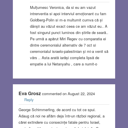
Mulțumesc Veronica, da si eu am vazut
intrerventia si apoi interviul emoționant cu fam
Goldberg-Polin si m-a multumit cumva că și
dânșii au văzut exact ceea ce am văzut eu.. A
fost singurul punct luminos din știrile de seară..
Pe urmă a apărut Miri Regev cu comparatia ei
dintre ceremonialul alternativ de 7 oct si
ceremonialul israelo-palestinian și mi-a venit să
vărs .. Asta arată iarăși completa lipsă de
empatie a lui Netanyahu , care a numit-o
Eva Grosz
commented on August 22, 2024
Reply
George Schimmerling, de acord cu tot ce spui.
Adaug că noi ne aflăm deja într-un război regional, a
cărei extindere cu consecințe fatale pentru Israel,