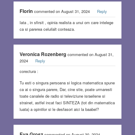
Florin
commented on August 31, 2024
Reply
Iata , in sfirsit , opinia realista a unui om care intelege
ca si parerea celuilalt conteaza.
Veronica Rozenberg
commented on August 31,
2024
Reply
corectura :
Tu esti o singura persoana si logica matematica spune
ca ai o singura parere, Dar, cine stie, poate urmaresti
toate canalele de radio si televiziune israeliene si
strainet, astfel incat faci SINTEZA (tot din matematica
luata) a opiniilor si le desfasori aici la baabel?
Eva Grosz
commented on August 30, 2024