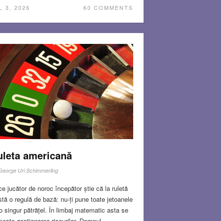
L 3, 2026
60 COMMENTS
uleta americană
George Uri Schimmerling
ce jucător de noroc începător știe că la ruletă
stă o regulă de bază: nu-ți pune toate jetoanele
o singur pătrățel. În limbaj matematic asta se
ește gestionarea riscurilor. Domnul