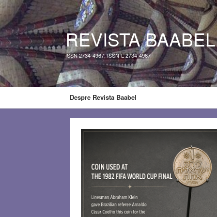
REVISTA BAABEL
ISSN 2734-4967, ISSN-L 2734-4967
Despre Revista Baabel