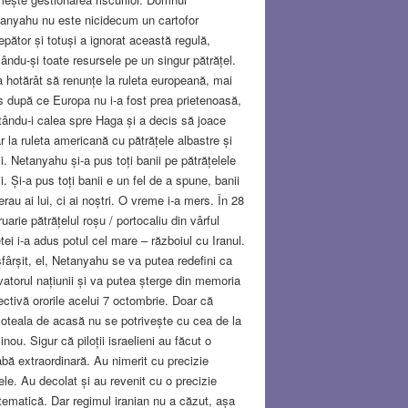
anyahu nu este nicidecum un cartofor
epător și totuși a ignorat această regulă,
ându-și toate resursele pe un singur pătrățel.
a hotărât să renunțe la ruleta europeană, mai
s după ce Europa nu i-a fost prea prietenoasă,
tându-i calea spre Haga și a decis să joace
r la ruleta americană cu pătrățele albastre și
ii. Netanyahu și-a pus toți banii pe pătrățelele
ii. Și-a pus toți banii e un fel de a spune, banii
erau ai lui, ci ai noștri. O vreme i-a mers. În 28
ruarie pătrățelul roșu / portocaliu din vârful
etei i-a adus potul cel mare – războiul cu Iranul.
sfârșit, el, Netanyahu se va putea redefini ca
vatorul națiunii și va putea șterge din memoria
ectivă ororile acelui 7 octombrie. Doar că
oteala de acasă nu se potrivește cu cea de la
inou. Sigur că piloții israelieni au făcut o
abă extraordinară. Au nimerit cu precizie
tele. Au decolat și au revenit cu o precizie
ematică. Dar regimul iranian nu a căzut, așa