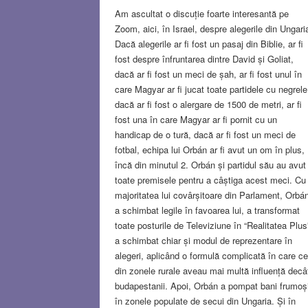
Am ascultat o discuție foarte interesantă pe
Zoom, aici, în Israel, despre alegerile din Ungari
Dacă alegerile ar fi fost un pasaj din Biblie, ar fi
fost despre înfruntarea dintre David și Goliat,
dacă ar fi fost un meci de șah, ar fi fost unul în
care Magyar ar fi jucat toate partidele cu negrele
dacă ar fi fost o alergare de 1500 de metri, ar fi
fost una în care Magyar ar fi pornit cu un
handicap de o tură, dacă ar fi fost un meci de
fotbal, echipa lui Orbán ar fi avut un om în plus,
încă din minutul 2. Orbán și partidul său au avut
toate premisele pentru a câștiga acest meci. Cu
majoritatea lui covârșitoare din Parlament, Orbá
a schimbat legile în favoarea lui, a transformat
toate posturile de Televiziune în “Realitatea Plus
a schimbat chiar și modul de reprezentare în
alegeri, aplicând o formulă complicată în care ce
din zonele rurale aveau mai multă influență decâ
budapestanii. Apoi, Orbán a pompat bani frumoș
în zonele populate de secui din Ungaria. Și în