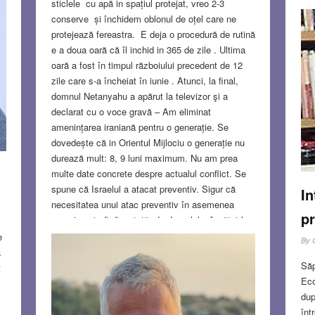
sticlele cu apă in spațiul protejat, vreo 2-3
conserve și închidem oblonul de oțel care ne
protejează fereastra. E deja o procedură de rutină
e a doua oară că îl inchid in 365 de zile . Ultima
S
oară a fost în timpul războiului precedent de 12
zile care s-a încheiat în iunie . Atunci, la final,
domnul Netanyahu a apărut la televizor şi a
declarat cu o voce gravă – Am eliminat
amenințarea iraniană pentru o generație. Se
dovedește că in Orientul Mijlociu o generație nu
durează mult: 8, 9 luni maximum. Nu am prea
multe date concrete despre actualul conflict. Se
spune că Israelul a atacat preventiv. Sigur că
In
necesitatea unui atac preventiv în asemenea
pr
cazuri poate fi discutată, dar Israelul a învățat la
7 octombrie 2023 că a sta şi a aştepta nu este
e
By
întotdeauna o idee bună . Orice război e un risc.
a
Săp
În acest caz, e un risc calculat. Regimul iranian e
t
Eco
slăbit , mai mult din interior decât din exterior.
dup
Totuşi, e discutabil dacă acest război va reuși să
înt
ducă la căderea lui…
Read more…