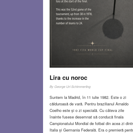
Lira cu noroc
By
George Uri Schimmerling
Suntem la Madrid, în 11 iulie 1982. Este o zi
călduroasă de vară. Pentru brazilianul Arnaldo
Coelho este și o zi specială. Cu câteva zile
înainte fusese desemnat să conducă finala
Campionatului Mondial de fotbal din acea zi dint
Italia și Germania Federală. Era o premieră pent