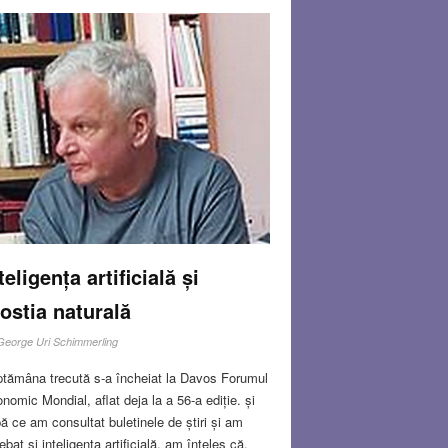
teligența artificială și
ostia naturală
George Uri Schimmerling
tămâna trecută s-a încheiat la Davos Forumul
nomic Mondial, aflat deja la a 56-a ediție. și
ă ce am consultat buletinele de știri și am
rebat și inteligența artificială, am înțeles că,