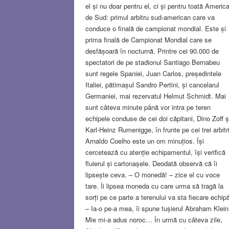
el și nu doar pentru el, ci și pentru toată Americ
de Sud: primul arbitru sud-american care va
conduce o finală de campionat mondial. Este și
prima finală de Campionat Mondial care se
desfășoară în nocturnă. Printre cei 90.000 de
spectatori de pe stadionul Santiago Bernabeu
sunt regele Spaniei, Juan Carlos, președintele
Italiei, pătimașul Sandro Pertini, și cancelarul
Germaniei, mai rezervatul Helmut Schmidt. Mai
sunt câteva minute până vor intra pe teren
echipele conduse de cei doi căpitani, Dino Zoff ș
Karl-Heinz Rumenigge, în frunte pe cei trei arbitri
Arnaldo Coelho este un om minuțios. Își
cercetează cu atenție echipamentul, își verifică
fluierul și cartonașele. Deodată observă că îi
lipsește ceva. – O monedă! – zice el cu voce
tare. Îi lipsea moneda cu care urma să tragă la
sorți pe ce parte a terenului va sta fiecare echip
– Ia-o pe-a mea, îi spune tușierul Abraham Klein
Mie mi-a adus noroc… În urmă cu câteva zile,