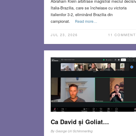
Abraham Klein arbitrase magistral meciul decisi
Italia-Brazilia, care se încheiase cu victoria
italienilor 3-2, eliminând Brazilia din
campionat.
Read more…
JUL 23, 2026
11 COMMENT
Ca David și Goliat…
By
George Uri Schimmerling