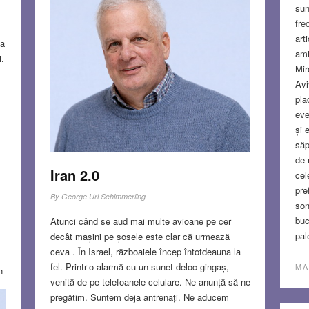
sun
fre
art
ța
ami
i.
Mir
Avi
t
pla
eve
și 
săp
de 
Iran 2.0
cel
pre
By
George Uri Schimmerling
son
buc
Atunci când se aud mai multe avioane pe cer
pal
decât mașini pe șosele este clar că urmează
ceva . În Israel, războaiele încep întotdeauna la
fel. Printr-o alarmă cu un sunet deloc gingaș,
MA
n
venită de pe telefoanele celulare. Ne anunță să ne
o
pregătim. Suntem deja antrenați. Ne aducem