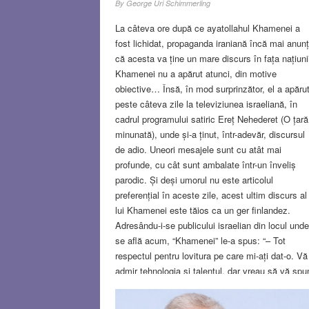
By
George Uri Schimmerling
La câteva ore după ce ayatollahul Khamenei a
fost lichidat, propaganda iraniană încă mai anun
că acesta va ține un mare discurs în fața națiuni
Khamenei nu a apărut atunci, din motive
obiective… Însă, în mod surprinzător, el a apăru
peste câteva zile la televiziunea israeliană, în
cadrul programului satiric Ereț Nehederet (O țară
minunată), unde și-a ținut, într-adevăr, discursul
de adio. Uneori mesajele sunt cu atât mai
profunde, cu cât sunt ambalate într-un înveliș
parodic. Și deși umorul nu este articolul
preferențial în aceste zile, acest ultim discurs al
lui Khamenei este tăios ca un ger finlandez.
Adresându-i-se publicului israelian din locul unde
se află acum, “Khamenei” le-a spus: “– Tot
respectul pentru lovitura pe care mi-ați dat-o. Vă
admir tehnologia și talentul, dar vreau să vă spu
ceva. Știți, odată a fost și aici ca la voi, aveam 
țară dezvoltată, cu tradiție, cu infrastructură. Dar