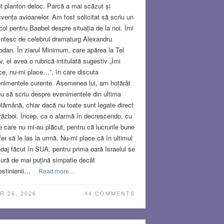
t planton deloc. Parcă a mai scăzut și
cvența avioanelor. Am fost solicitat să scriu un
icol pentru Baabel despre situația de la noi. Îmi
ntesc de celebrul dramaturg Alexandru
odan. În ziarul Minimum, care apărea la Tel
v, el avea o rubrică intitulată sugestiv „Îmi
ce, nu-mi place…”, în care discuta
nimentele curente. Asemenea lui, am hotărât
eu să scriu despre evenimentele din ultima
tămână, chiar dacă nu toate sunt legate direct
război. Încep, ca o alarmă în decrescendo, cu
e care nu mi-au plăcut, pentru că lucrurile bune
fer să le las la urmă. Nu-mi place că în ultimul
daj făcut în SUA, pentru prima oară Israelul se
ură de mai puțină simpatie decât
estinienii…
Read more…
R 26, 2026
44 COMMENTS