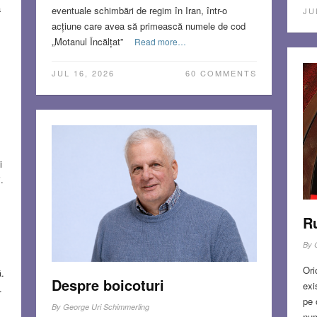
a
eventuale schimbări de regim în Iran, într-o
JU
acțiune care avea să primească numele de cod
„Motanul Încălțat”
Read more…
JUL 16, 2026
60 COMMENTS
i
.
R
By
Ori
ă.
Despre boicoturi
exi
.
pe 
By
George Uri Schimmerling
num