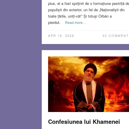
plus, el a fost sprijinit de o formațiune pestriță d
populiști din exterior, un fel de „Naționaliști din
toate țările, uniți-vă!” Și totuși Orbán a
pierdut.
Read more…
APR 16, 2026
42 COMMENT
Confesiunea lui Khamenei