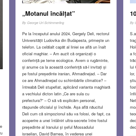
„Motanul încălțat”
10
By
George Uri Schimmerling
By
Pe la începutul anului 2024, Gergely Deli, rectorul
S.a
Universității Ludovika din Budapesta, primește un
tra
telefon. La celălalt capăt al liniei se află un înalt
Hol
oficial maghiar. – Am auzit că organizați o
a f
conferință pe teme ecologice. Avem o rugăminte,
tră
și anume ca la această conferință să-l invitați și
lui
pe fostul președinte iranian, Ahmadinejad. – Dar
lor
ce are Ahmadinejad cu schimbările climatice? –
ști
întreabă Deli stupefiat, aplicând varianta maghiară
fos
a vechiului dicton latin „Ce are sula cu
înf
prefectura?” – O să vă explicăm personal,
Net
răspunde oficialul și închide. Așa află năucitul
moa
Deli cum că simpozionul său va folosi, de fapt, ca
teo
acoperire a unei întâlniri ultra-secrete între fostul
decl
re
președinte al Iranului și șeful Mossadului
dec
ru
israelian, David Barnea, în vederea unei