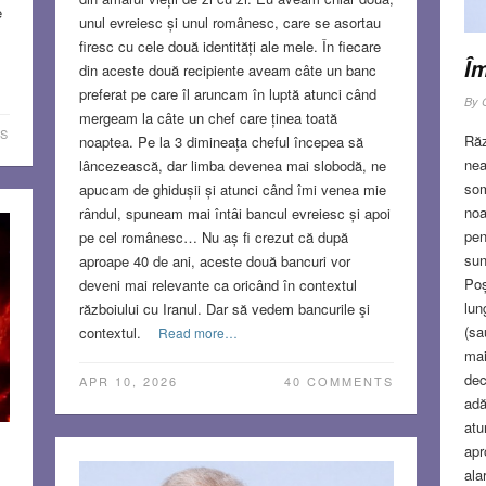
e
unul evreiesc și unul românesc, care se asortau
firesc cu cele două identități ale mele. În fiecare
Îm
din aceste două recipiente aveam câte un banc
preferat pe care îl aruncam în luptă atunci când
By
mergeam la câte un chef care ținea toată
S
Răz
noaptea. Pe la 3 dimineața cheful începea să
nea
lâncezească, dar limba devenea mai slobodă, ne
som
apucam de ghidușii și atunci când îmi venea mie
noa
rândul, spuneam mai întâi bancul evreiesc și apoi
pen
pe cel românesc… Nu aș fi crezut că după
sun
aproape 40 de ani, aceste două bancuri vor
Poș
deveni mai relevante ca oricând în contextul
lun
războiului cu Iranul. Dar să vedem bancurile şi
(sa
contextul.
Read more…
mai
dec
APR 10, 2026
40 COMMENTS
adă
atu
apr
ala