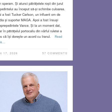
 speram. Și atunci pătrățelele roșii din jurul
ședintelui au început să-și schimbe culoarea.
âi a fost Tucker Carlson, un influent om de
ia și suporter MAGA. Apoi a fost însuși
epreședintele Vance. Și la un moment dat,
ar în pătrățelul portocaliu din vârful ruletei a
s că își dorește un acord cu Iranul.
Read
re…
N 17, 2026
57 COMMENTS