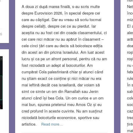
v
Net
A doua zi după marea finală, s-au scris multe
înc
despre Eurovision 2026, în special despre cei
miz
care au câștigat. Dar eu vreau să scriu tocmai
El 
despre ceilalți, despre cei ce au pierdut. Iar
ale
aceștia nu au fost cei din coada clasamentului, ci
S
ară
cei care nici măcar nu au apărut în clasament –
doa
cele cinci țări care au decis să boicoteze ediția
roș
din acest an din pricina Israelului. Am luat acest
roș
lucru și ca pe un afront personal, pentru că nu am
nu 
fost niciodată un adept al boicoturilor. Am
feb
cumpărat Cola palestiniană chiar și atunci când
rul
nu știam exact ce conține și nici măcar nu era
În 
mai ieftină decât cea israeliană, dar voiam să
sal
simt ce simte un om din Ramallah sau Jenin
col
atunci când își bea Cola. Un om curios e un om
soc
mai bun, spunea prietenul meu Amos Oz și eu
caz
cred profund în aceste cuvinte. Nu am susținut
tre
niciodată boicoturile economice, sportive sau
țin
artistice.
Read more…
mat