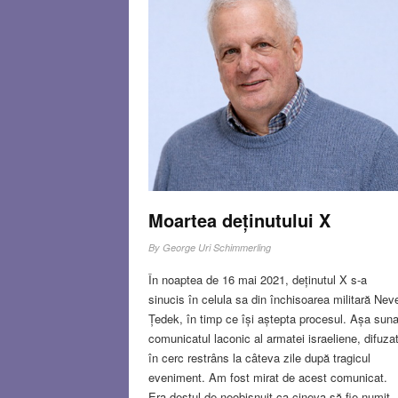
atunci am venit noi și am răsturnat
totul…”
Read more…
MAR 12, 2026
38 COMMENT
Moartea deținutului X
By
George Uri Schimmerling
În noaptea de 16 mai 2021, deținutul X s-a
sinucis în celula sa din închisoarea militară Nev
Țedek, în timp ce își aștepta procesul. Așa sun
comunicatul laconic al armatei israeliene, difuza
în cerc restrâns la câteva zile după tragicul
eveniment. Am fost mirat de acest comunicat.
Era destul de neobișnuit ca cineva să fie numit