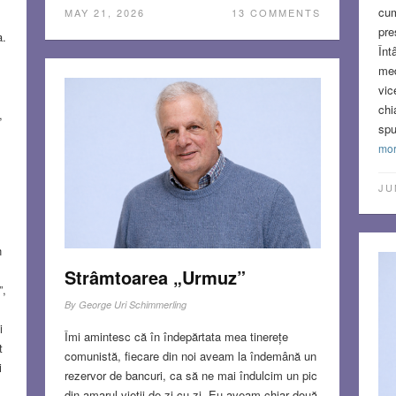
cum
MAY 21, 2026
13 COMMENTS
pre
a.
Înt
med
vic
chi
,
spu
mo
JU
n
Strâmtoarea „Urmuz”
”,
By
George Uri Schimmerling
i
Îmi amintesc că în îndepărtata mea tinerețe
t
comunistă, fiecare din noi aveam la îndemână un
i
rezervor de bancuri, ca să ne mai îndulcim un pic
din amarul vieții de zi cu zi. Eu aveam chiar două,