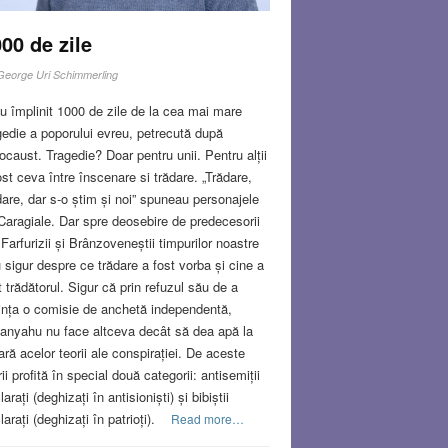
00 de zile
George Uri Schimmerling
u împlinit 1000 de zile de la cea mai mare
gedie a poporului evreu, petrecută după
ocaust. Tragedie? Doar pentru unii. Pentru alții
ost ceva între înscenare si trădare. „Trădare,
dare, dar s-o știm și noi” spuneau personajele
 Caragiale. Dar spre deosebire de predecesorii
, Farfurizii și Brânzoveneștii timpurilor noastre
u sigur despre ce trădare a fost vorba și cine a
t trădătorul. Sigur că prin refuzul său de a
iința o comisie de anchetă independentă,
anyahu nu face altceva decât să dea apă la
ră acelor teorii ale conspirației. De aceste
rii profită în special două categorii: antisemiții
arați (deghizați în antisioniști) și bibiștii
larați (deghizați în patrioți).
Read more…