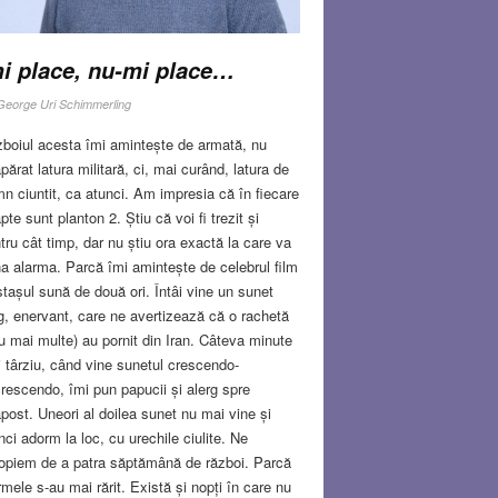
i place, nu-mi place…
George Uri Schimmerling
boiul acesta îmi amintește de armată, nu
părat latura militară, ci, mai curând, latura de
n ciuntit, ca atunci. Am impresia că în fiecare
pte sunt planton 2. Știu că voi fi trezit și
tru cât timp, dar nu știu ora exactă la care va
a alarma. Parcă îmi amintește de celebrul film
tașul sună de două ori. Întâi vine un sunet
g, enervant, care ne avertizează că o rachetă
u mai multe) au pornit din Iran. Câteva minute
 târziu, când vine sunetul crescendo-
rescendo, îmi pun papucii și alerg spre
post. Uneori al doilea sunet nu mai vine și
nci adorm la loc, cu urechile ciulite. Ne
opiem de a patra săptămână de război. Parcă
rmele s-au mai rărit. Există și nopți în care nu