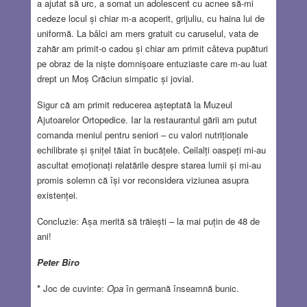
a ajutat să urc, a somat un adolescent cu acnee să-mi
cedeze locul și chiar m-a acoperit, grijuliu, cu haina lui de
uniformă. La bâlci am mers gratuit cu caruselul, vata de
zahăr am primit-o cadou și chiar am primit câteva pupături
pe obraz de la niște domnișoare entuziaste care m-au luat
drept un Moș Crăciun simpatic și jovial.
Sigur că am primit reducerea așteptată la Muzeul
Ajutoarelor Ortopedice. Iar la restaurantul gării am putut
comanda meniul pentru seniori – cu valori nutriționale
echilibrate și șnițel tăiat în bucățele. Ceilalți oaspeți mi-au
ascultat emoționați relatările despre starea lumii și mi-au
promis solemn că își vor reconsidera viziunea asupra
existenței.
Concluzie: Așa merită să trăiești – la mai puțin de 48 de
ani!
Peter Biro
*
Joc de cuvinte:
Opa
în germană înseamnă bunic.