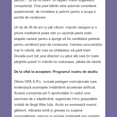
competență. Cine
pare
bătrân este automat considerat
experimentat, de încredere și potrivit pentru a ocupa o
poziție de conducere.
Un tip de 35 de ani cu păr cărunt, mișcări nesigure și o
privire meditativă poate sări cu ușurință peste toate
etapele carierei pentru a ajunge să fie candidatul preferat
pentru următorul post de conducere, înaintea concurenților
mai în vârstă, dar care se străduiesc să pară tineri.
Dovada sunt toți acei directori cu părul alb care țin toate
pârghiile puterii în mâinile lor noduroase, pătate de vârstă.
De la oftat la acceptare: Programul nostru de studiu
Oferta OPA S.R.L. include prelegeri motivaționale care
evidențiază avantajele îmbătrânirii accelerate artificial.
Aceste cunoștințe pot fi aprofundate în cadrul unor
seminare de o săptămână, organizate într-o gospodărie
izolată de lângă Alba Iulia. Acolo se exersează mersul
gârbovit, ridicarea lentă și greoaie cu suspine
convingătoare, precum și privirea îngrijorată prin ochelari