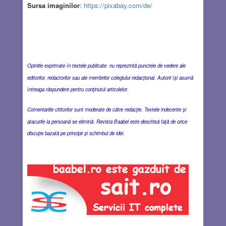
Sursa imaginilor
:
https://pixabay.com/de/
Opiniile exprimate în textele publicate nu reprezintă punctele de vedere ale
editorilor, redactorilor sau ale membrilor colegiului redacţional. Autorii îşi asumă
întreaga răspundere pentru conţinutul articolelor.
Comentariile cititorilor sunt moderate de către redacţie. Textele indecente şi
atacurile la persoană se elimină. Revista Baabel este deschisă faţă de orice
discuţie bazată pe principii şi schimbul de idei.