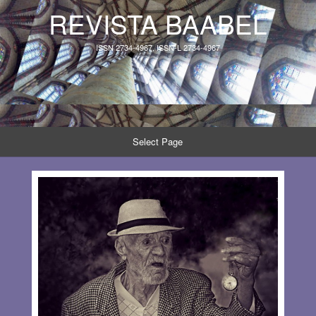
REVISTA BAABEL
ISSN 2734-4967, ISSN-L 2734-4967
Select Page