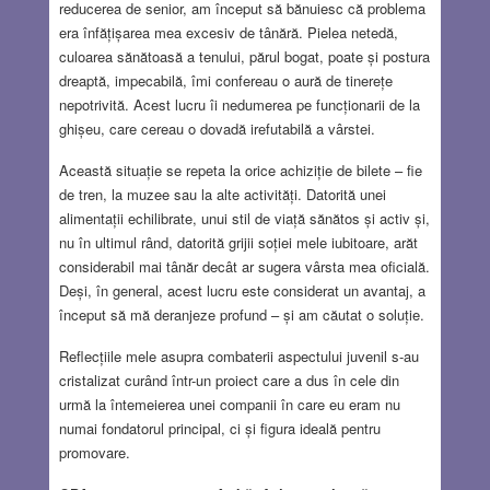
reducerea de senior, am început să bănuiesc că problema
era înfățișarea mea excesiv de tânără. Pielea netedă,
culoarea sănătoasă a tenului, părul bogat, poate și postura
dreaptă, impecabilă, îmi confereau o aură de tinerețe
nepotrivită. Acest lucru îi nedumerea pe funcționarii de la
ghișeu, care cereau o dovadă irefutabilă a vârstei.
Această situație se repeta la orice achiziție de bilete – fie
de tren, la muzee sau la alte activități. Datorită unei
alimentații echilibrate, unui stil de viață sănătos și activ și,
nu în ultimul rând, datorită grijii soției mele iubitoare, arăt
considerabil mai tânăr decât ar sugera vârsta mea oficială.
Deși, în general, acest lucru este considerat un avantaj, a
început să mă deranjeze profund – și am căutat o soluție.
Reflecțiile mele asupra combaterii aspectului juvenil s-au
cristalizat curând într-un proiect care a dus în cele din
urmă la întemeierea unei companii în care eu eram nu
numai fondatorul principal, ci și figura ideală pentru
promovare.