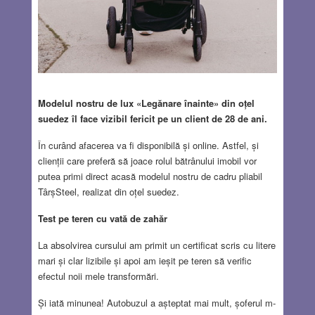
Modelul nostru de lux «Legănare înainte» din oțel
suedez îl face vizibil fericit pe un client de 28 de ani.
În curând afacerea va fi disponibilă și online. Astfel, și
clienții care preferă să joace rolul bătrânului imobil vor
putea primi direct acasă modelul nostru de cadru pliabil
TârșSteel, realizat din oțel suedez.
Test pe teren cu vată de zahăr
La absolvirea cursului am primit un certificat scris cu litere
mari și clar lizibile și apoi am ieșit pe teren să verific
efectul noii mele transformări.
Și iată minunea! Autobuzul a așteptat mai mult, șoferul m-