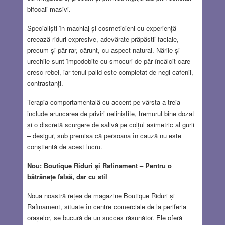
bifocali masivi.
Specialiști în machiaj și cosmeticieni cu experiență
creează riduri expresive, adevărate prăpăstii faciale,
precum și păr rar, cărunt, cu aspect natural. Nările și
urechile sunt împodobite cu smocuri de păr încâlcit care
cresc rebel, iar tenul palid este completat de negi cafenii,
contrastanți.
Terapia comportamentală cu accent pe vârsta a treia
include aruncarea de priviri neliniștite, tremurul bine dozat
și o discretă scurgere de salivă pe colțul asimetric al gurii
– desigur, sub premisa că persoana în cauză nu este
conștientă de acest lucru.
Nou: Boutique Riduri și Rafinament – Pentru o
bătrânețe falsă, dar cu stil
Noua noastră rețea de magazine Boutique Riduri și
Rafinament, situate în centre comerciale de la periferia
orașelor, se bucură de un succes răsunător. Ele oferă