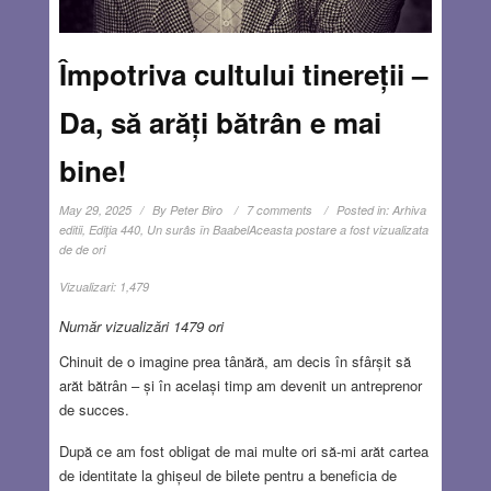
Împotriva cultului tinereții –
Da, să arăți bătrân e mai
bine!
May 29, 2025
By
Peter Biro
7 comments
Posted in:
Arhiva
editii
,
Ediţia 440
,
Un surâs în Baabel
Aceasta postare a fost vizualizata
de de ori
Vizualizari:
1,479
Număr vizualizări 1479 ori
Chinuit de o imagine prea tânără, am decis în sfârșit să
arăt bătrân – și în același timp am devenit un antreprenor
de succes.
După ce am fost obligat de mai multe ori să-mi arăt cartea
de identitate la ghișeul de bilete pentru a beneficia de