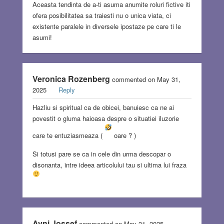
Aceasta tendinta de a-ti asuma anumite roluri fictive iti
ofera posibilitatea sa traiesti nu o unica viata, ci
existente paralele in diversele ipostaze pe care ti le
asumi!
Veronica Rozenberg
commented on May 31,
2025
Reply
Hazliu si spiritual ca de obicei, banuiesc ca ne ai
povestit o gluma haioasa despre o situatiei iluzorie
care te entuziasmeaza (
oare ? )
Si totusi pare se ca in cele din urma descopar o
disonanta, intre ideea articolului tau si ultima lui fraza
Avni Jossef
commented on May 31, 2025