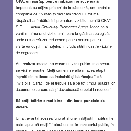
OPA, un
startup
pentru îmbătrânire accelerată
Împreună cu câțiva prieteni de la cârciumă, am fondat o
companie de tip
startup
dedicată trendului tot mai
răspândit al îmbătrânirii premature vizibile, numită OPA*
S.R.L. – adică
Obviously Premature Aging
. Ideea ne-a
venit în urma unei vizite umilitoare la grădina zoologică,
unde ni s-a refuzat reducerea pentru seniori pentru
vizitarea cuștii maimuțelor, în ciuda stării noastre vizibile
de degradare.
Am realizat imediat că există un vast public-țintă pentru
serviciile noastre. Mulți oameni se află în acea etapă
ingrată dintre tinerețea încheiată și bătrânețea încă
invizibilă. Săracii de ei trebuie să aibă tot timpul asupra lor
documente cu care să-și dovedească dreptul la reduceri.
Să arăți bătrân e mai bine – din toate punctele de
vedere
Un alt avantaj adesea ignorat al unei înfățișări îmbătrânite
este faptul că mulți îți oferă un loc în transportul public, în
parcuri… Și să nu uităm: un aspect matur sugerează