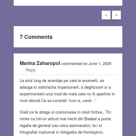
7 Comments
Marina Zaharopol
commented on June 1, 2025
Reply
La sirul lung de avantaje pe care le enumerti, se
adauga si satisfactia impersonarii, a deghizsarii si a
experimentarii unui mod de viata care nu iti apartine in
mod obinuit.Ca sa constati “cum e, cand…”
Cred ca te atrage si costumarea in roluri fictive,. Tin
minte ca intr-un articol mai vechi din Baabel a purtai
regalia de general sau ceva asemanator; te-i si
fotografiat costumat in fotografia de frontispiciu.