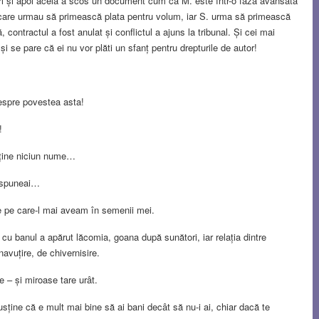
utori și apoi acela a scos un document cum că M. este într-o fază avansată
 care urmau să primească plata pentru volum, iar S. urma să primească
contractul a fost anulat și conflictul a ajuns la tribunal. Și cei mai
t și se pare că ei nu vor plăti un sfanț pentru drepturile de autor!
despre povestea asta!
!
onține niciun nume…
a spuneai…
 pe care-l mai aveam în semenii mei.
 cu banul a apărut lăcomia, goana după sunători, iar relația dintre
avuțire, de chivernisire.
e – și miroase tare urât.
sține că e mult mai bine să ai bani decât să nu-i ai, chiar dacă te