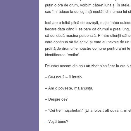
puțin o oră de drum, vorbim câte-n lună și în stele.
sau îmi aduce la cunoștință noutăți din lumea lui și
Iosi are o tolbă plină de povești, majoritatea culese,
fiecare dată când li se pare că drumul e prea lung,
să conducă mașina personală. Printre clienții săi se
care continuă să fie activi și care au nevoie de un 
profită de drumurile noastre comune pentru a mi le 
identificarea ”eroilor”.
Deunăzi aveam din nou un zbor planificat la ora 6 d
– Ce-i nou? – îl întreb.
– Am o poveste, mă anunță.
– Despre ce?
– ”Cei trei mușchetari.” (El a folosit alt cuvânt, î
–
Vești bune?