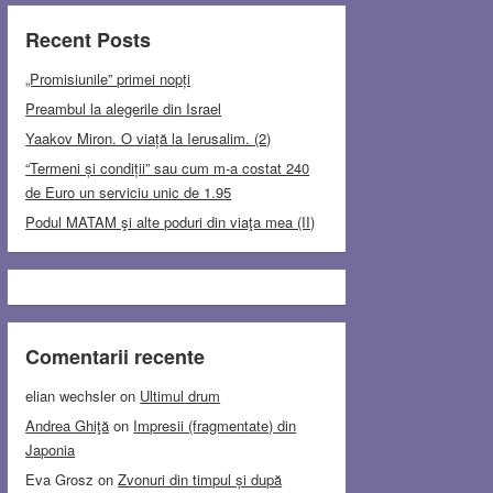
Recent Posts
„Promisiunile” primei nopți
Preambul la alegerile din Israel
Yaakov Miron. O viață la Ierusalim. (2)
“Termeni și condiții” sau cum m-a costat 240
de Euro un serviciu unic de 1.95
Podul MATAM şi alte poduri din viaţa mea (II)
Comentarii recente
elian wechsler
on
Ultimul drum
Andrea Ghiţă
on
Impresii (fragmentate) din
Japonia
Eva Grosz
on
Zvonuri din timpul și după