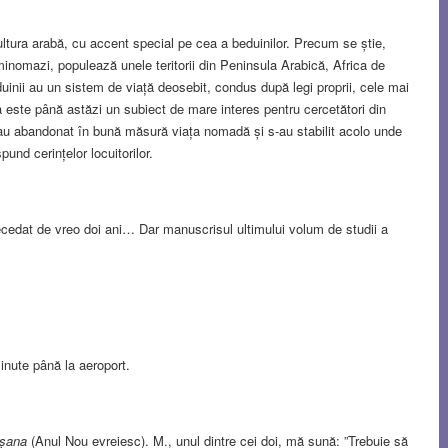
cultura arabă, cu accent special pe cea a beduinilor. Precum se știe,
nomazi, populează unele teritorii din Peninsula Arabică, Africa de
duinii au un sistem de viață deosebit, condus după legi proprii, cele mai
a este până astăzi un subiect de mare interes pentru cercetători din
ael au abandonat în bună măsură viața nomadă și s-au stabilit acolo unde
pund cerințelor locuitorilor.
decedat de vreo doi ani… Dar manuscrisul ultimului volum de studii a
nute până la aeroport.
șana
(Anul Nou evreiesc). M., unul dintre cei doi, mă sună: ”Trebuie să