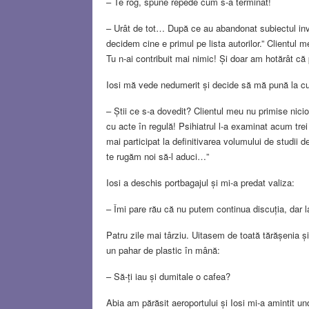
– Te rog, spune repede cum s-a terminat!
– Urât de tot… După ce au abandonat subiectul invita
decidem cine e primul pe lista autorilor.” Clientul m
Tu n-ai contribuit mai nimic! Și doar am hotărât că
Iosi mă vede nedumerit și decide să mă pună la c
– Știi ce s-a dovedit? Clientul meu nu primise nicio
cu acte în regulă! Psihiatrul l-a examinat acum trei
mai participat la definitivarea volumului de studii 
te rugăm noi să-l aduci…”
Iosi a deschis portbagajul și mi-a predat valiza:
– Îmi pare rău că nu putem continua discuția, dar la
Patru zile mai târziu. Uitasem de toată tărășenia ș
un pahar de plastic în mână:
– Să-ți iau și dumitale o cafea?
Abia am părăsit aeroportului și Iosi mi-a amintit