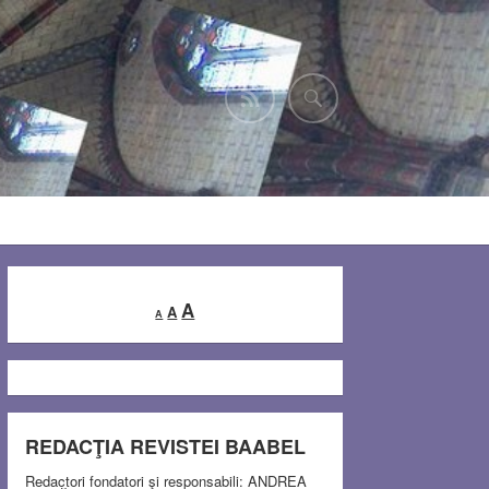
Decrease
Reset
Increase
A
A
A
font
font
font
size.
size.
size.
REDACŢIA REVISTEI BAABEL
Redactori fondatori şi responsabili: ANDREA