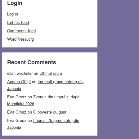
Login
Log in
Entries feed
Comments feed
WordPress.org
Recent Comments
elian wechsler
on
Ultimul drum
Andrea Ghiţă
on
Impresii (fragmentate) din
Japonia
Eva Grosz
on
Zvonuri din timpul și după
Mondialul 2026
Eva Grosz
on
O poveste cu gust
Eva Grosz
on
Impresii (fragmentate) din
Japonia