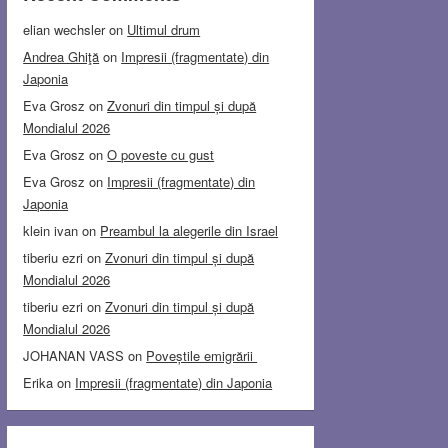
elian wechsler
on
Ultimul drum
Andrea Ghiţă
on
Impresii (fragmentate) din
Japonia
Eva Grosz
on
Zvonuri din timpul și după
Mondialul 2026
Eva Grosz
on
O poveste cu gust
Eva Grosz
on
Impresii (fragmentate) din
Japonia
klein ivan
on
Preambul la alegerile din Israel
tiberiu ezri
on
Zvonuri din timpul și după
Mondialul 2026
tiberiu ezri
on
Zvonuri din timpul și după
Mondialul 2026
JOHANAN VASS
on
Poveștile emigrării
Erika
on
Impresii (fragmentate) din Japonia