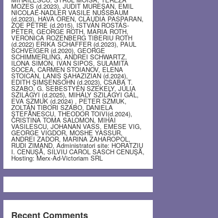
MOZES (d.2023), JUDIT MUREŞAN, EMIL
NICOLAE-NADLER VASILE NUSSBAUM
(d.2023), HAVA OREN, CLAUDIA PASPARAN,
ZOE PETRE (d.2015), ISTVÁN ROSTÁS-
PÉTER, GEORGE ROTH, MARIA ROTH,
VERONICA ROZENBERG TIBERIU ROTH
(d.2022) ERIKA SCHAFFER (d.2023), PAUL
SCHVEIGER (d.2020), GEORGE
SCHIMMERLING, ANDREI SCHWARTZ,
ILONA SIMON, IVAN SIPOS, SULAMITA
SOCEA, CARMEN STOIANOV, ELENA
STOICAN, LANIS ŞAHAZIZIAN (d.2024),
EDITH ŞIMŞENSOHN (d.2023), CSABA T.
SZABO, G. SEBESTYEN SZEKELY, JÚLIA
SZILÁGYI (d.2025), MIHÁLY SZILÁGYI GÁL,
EVA SZMUK (d.2024) , PETER SZMUK,
ZOLTÁN TIBORI SZABO, DANIELA
ŞTEFĂNESCU, THEODOR TOIVI(d.2024),
CRISTINA TOMA SALOMON, MIHAI
VASILESCU, JOHANAN VASS, EMESE VIG,
GEORGE VIGDOR, MOSHE YASSUR,
ANDREI ZADOR, MARINA ZAHAROPOL,
RUDI ZIMAND, Administratori site: HORATZIU
I. CENUŞĂ, SILVIU CAROL SASCH CENUŞĂ,
Hosting: Merx-Ad-Victoriam SRL
Recent Comments