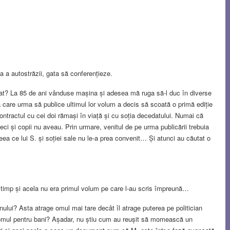
a a autostrăzii, gata să conferențieze.
cedat? La 85 de ani vânduse mașina și adesea mă ruga să-l duc în diverse
ra care urma să publice ultimul lor volum a decis să scoată o primă ediție
tractul cu cei doi rămași în viață și cu soția decedatului. Numai că
ci și copii nu aveau. Prin urmare, venitul de pe urma publicării trebuia
 ceea ce lui S. și soției sale nu le-a prea convenit… Și atunci au căutat o
timp și acela nu era primul volum pe care l-au scris împreună…
nului? Asta atrage omul mai tare decât îl atrage puterea pe politician
 omul pentru bani? Așadar, nu știu cum au reușit să momească un