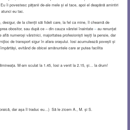
 Eu îi povestesc pățanii de-ale mele și el tace, apoi el deapănă amintiri
 atunci eu tac.
 desigur, de la clienții săi fideli care, la fel ca mine, îl cheamă de
 prea obositor, sau după ce – din cauza vârstei înaintate
–
au renunțat
 află numeroși vârstnici, majoritatea profesioniști ieșiți la pensie, dar
mijloc de transport sigur în afara orașului. Iosi acumulează povești și
împărtăși, evitând de obicei amănuntele care ar putea facilita
imineața. M-am sculat la 1.45, Iosi a venit la 2.15, și… la drum!
n ebraică, dar așa îl traduc eu…) Să le zicem A., M. și S.