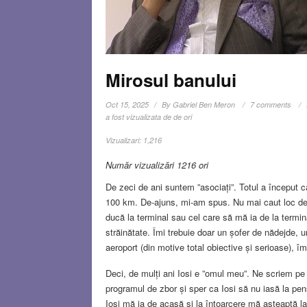
Mirosul banului
Oct 15, 2025
By
Gabriel Ben Meron
7 comments
a fost vizualizata de de ori
Vizualizari:
1,216
Număr vizualizări 1216 ori
De zeci de ani suntem ”asociați”. Totul a început 
100 km. De-ajuns, mi-am spus. Nu mai caut loc de
ducă la terminal sau cel care să mă ia de la termin
străinătate. Îmi trebuie doar un șofer de nădejde, 
aeroport (din motive total obiective și serioase), îm
Deci, de mulți ani Iosi e ”omul meu”. Ne scriem pe
programul de zbor și sper ca Iosi să nu iasă la pen
Iosi mă ia de acasă și la întoarcere mă așteaptă la 