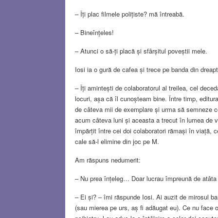
– Îți plac filmele polițiste? mă întreabă.
– Bineînțeles!
– Atunci o să-ți placă și sfârșitul poveștii mele.
Iosi ia o gură de cafea și trece pe banda din dreapt
– Îți amintești de colaboratorul al treilea, cel de
locuri, așa că îl cunoșteam bine. Între timp, editu
de câteva mii de exemplare și urma să semneze con
acum câteva luni și aceasta a trecut în lumea de ve
împărțit între cei doi colaboratori rămași în viață,
cale să-l elimine din joc pe M.
Am răspuns nedumerit:
– Nu prea înțeleg… Doar lucrau împreună de atâta 
– Ei și? – îmi răspunde Iosi. Ai auzit de mirosul ba
(sau mierea pe urs, aș fi adăugat eu). Ce nu face