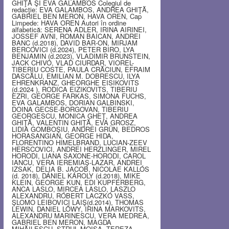
GHIŢĂ ŞI EVA GALAMBOS Colegiul de
redacţie: EVA GALAMBOS, ANDREA GHIŢĂ,
GABRIEL BEN MERON, HAVA OREN, Cap
Limpede: HAVA OREN Autori în ordine
alfabetică: SERENA ADLER, IRINA AIRINEI,
JOSSEF AVNI, ROMAN BAICAN, ANDREI
BANC (d.2018), DAVID BAR-ON, MIRJAM
BERCOVICI (d.2024), PETER BIRO, LYA
BENJAMIN (d.2023), VLADIMIR BRUNSTEIN,
JACK CHIVO, VLAD CIURDAR, VIOREL-
TIBERIU COSTE, PAULA CRĂCIUN, EFRAIM
DASCĂLU, EMILIAN M. DOBRESCU, ILYA
EHRENKRANZ, GHEORGHE EISIKOVITS
(d.2024 ), RODICA EIZIKOVITS, TIBERIU
EZRI, GEORGE FARKAS, SIMONA FUCHS,
EVA GALAMBOS, DORIAN GALBINSKI,
DOINA GECSE-BORGOVAN, TIBERIU
GEORGESCU, MONICA GHEŢ, ANDREA
GHIŢĂ, VALENTIN GHIŢĂ, EVA GROSZ,
LIDIA GOMBOŞIU, ANDREI GRÜN, BEDROS
HORASANGIAN, GEORGE HIDA,
FLORENTINO HIMELBRAND, LUCIAN-ZEEV
HERSCOVICI, ANDREI HERZLINGER, MIREL
HORODI, LIANA SAXONE-HORODI, CAROL
IANCU, VERA IEREMIAŞ-LAZAR, ANDREI
IZSAK, DELIA B. JACOB, NICOLAE KALLÓS
(d. 2018), DÁNIEL KÁROLY (d.2018), MIKE
KLEIN, GEORGE KUN, EDI KUPFERBERG,
ANCA LASLO, MIRCEA LASLO, LASZLO
ALEXANDRU, RÓBERT LACZKÓ VASS,
ŞLOMO LEIBOVICI LAIŞ(d.2014), THOMAS
LEWIN, DANIEL LŐWY, IRINA MARKOVITS,
ALEXANDRU MARINESCU, VERA MEDREA,
GABRIEL BEN MERON, MAGDA
MIHĂILESCU, STRUL MOISA, TEREZA