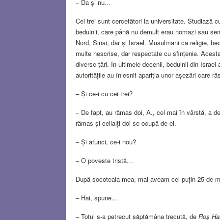
– Da și nu…
Cei trei sunt cercetători la universitate. Studiază 
beduinii, care până nu demult erau nomazi sau semi
Nord, Sinai, dar și Israel. Musulmani ca religie, be
multe nescrise, dar respectate cu sfințenie. Acest
diverse țări. În ultimele decenii, beduinii din Isr
autoritățile au înlesnit apariția unor așezări care răs
– Și ce-i cu cei trei?
– De fapt, au rămas doi, A., cel mai în vârstă, a 
rămas și ceilalți doi se ocupă de el.
– Și atunci, ce-i nou?
– O poveste tristă…
După socoteala mea, mai aveam cel puțin 25 de mi
– Hai, spune…
– Totul s-a petrecut săptămâna trecută, de
Roș Ha