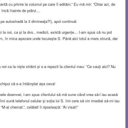
antă cu privire la volumul pe care îl edităm.” Eu mă mir: ”Chiar azi, de
l, încă înainte de prânz…
pe autostradă la 3 dimineața?!), apoi continuă:
 la noi, ca și la dvs., medicii, există urgențe… I-am spus că nu pot
km, în mica așezare unde locuiește S. Până aici totul a mers strună, dar
noi ca la niște străini și s-a repezit la clientul meu: ”Ce cauți aici? Nu
închipui că s-a întâmplat așa ceva!
rbele doamnei, i-am spus clientului să mă sune când vrea să-l iau acasă
îmi sună telefonul celular și soția lui S. îmi cere să vin imediat să-mi iau
”M-ai chemat.”, celălalt îi ripostează: ”Ai visat!”