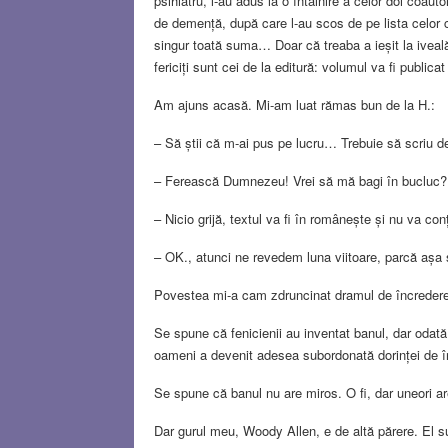
psihiatru, l-au adus la o întâlnire a celor doi coa
de demență, după care l-au scos de pe lista celor
singur toată suma… Doar că treaba a ieșit la iveală, 
fericiți sunt cei de la editură: volumul va fi publica
Am ajuns acasă. Mi-am luat rămas bun de la H.:
– Să știi că m-ai pus pe lucru… Trebuie să scriu 
– Ferească Dumnezeu! Vrei să mă bagi în bucluc?
– Nicio grijă, textul va fi în românește și nu va c
– OK., atunci ne revedem luna viitoare, parcă aș
Povestea mi-a cam zdruncinat dramul de încredere
Se spune că fenicienii au inventat banul, dar odată
oameni a devenit adesea subordonată dorinței de în
Se spune că banul nu are miros. O fi, dar uneori ar
Dar gurul meu, Woody Allen, e de altă părere. El su