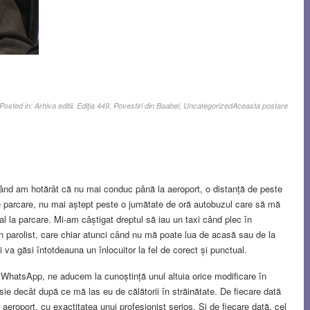
Posted in:
Arhiva editii
,
Ediţia 449
,
Povestiri din Baabel
,
Uncategorized
Aceasta postare
când am hotărât că nu mai conduc până la aeroport, o distanță de peste
 parcare, nu mai aștept peste o jumătate de oră autobuzul care să mă
al la parcare. Mi-am câștigat dreptul să iau un taxi când plec în
un parolist, care chiar atunci când nu mă poate lua de acasă sau de la
i va găsi întotdeauna un înlocuitor la fel de corect și punctual.
 WhatsApp, ne aducem la cunoștință unul altuia orice modificare în
sie decât după ce mă las eu de călătorii în străinătate. De fiecare dată
aeroport, cu exactitatea unui profesionist serios. Și de fiecare dată, cel