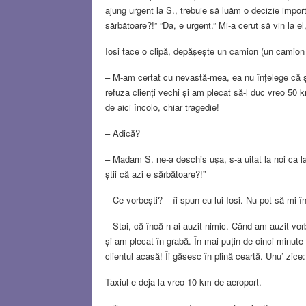
ajung urgent la S., trebuie să luăm o decizie import
sărbătoare?!” ”Da, e urgent.” Mi-a cerut să vin la e
Iosi tace o clipă, depășește un camion (un camion 
– M-am certat cu nevastă-mea, ea nu înțelege că și
refuza clienți vechi și am plecat să-l duc vreo 50 
de aici încolo, chiar tragedie!
– Adică?
– Madam S. ne-a deschis ușa, s-a uitat la noi ca la 
știi că azi e sărbătoare?!”
– Ce vorbești? – îi spun eu lui Iosi. Nu pot să-mi 
– Stai, că încă n-ai auzit nimic. Când am auzit vo
și am plecat în grabă. În mai puțin de cinci minute 
clientul acasă! Îi găsesc în plină ceartă. Unu’ zice: 
Taxiul e deja la vreo 10 km de aeroport.