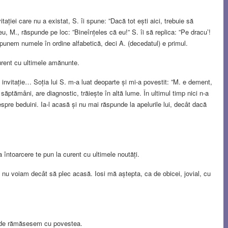
ției care nu a existat, S. îi spune: ”Dacă tot ești aici, trebuie să
eu, M., răspunde pe loc: ”Bineînțeles că eu!” S. îi să replica: ”Pe dracu’!
 punem numele în ordine alfabetică, deci A. (decedatul) e primul.
urent cu ultimele amănunte.
 invitație… Soția lui S. m-a luat deoparte și mi-a povestit: ”M. e dement,
 săptămâni, are diagnostic, trăiește în altă lume. În ultimul timp nici n-a
despre beduini. Ia-l acasă și nu mai răspunde la apelurile lui, decât dacă
 întoarcere te pun la curent cu ultimele noutăți.
i nu voiam decât să plec acasă. Iosi mă aștepta, ca de obicei, jovial, cu
 unde rămăsesem cu povestea.